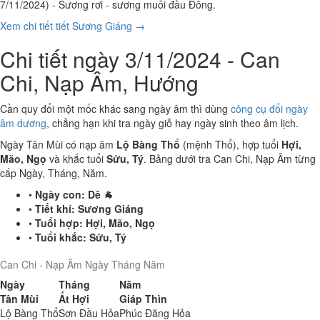
7/11/2024) - Sương rơi - sương muối đầu Đông.
Xem chi tiết tiết Sương Giáng →
Chi tiết ngày 3/11/2024 - Can
Chi, Nạp Âm, Hướng
Cần quy đổi một mốc khác sang ngày âm thì dùng
công cụ đổi ngày
âm dương
, chẳng hạn khi tra ngày giỗ hay ngày sinh theo âm lịch.
Ngày Tân Mùi có nạp âm
Lộ Bàng Thổ
(mệnh Thổ), hợp tuổi
Hợi,
Mão, Ngọ
và khắc tuổi
Sửu, Tý
. Bảng dưới tra Can Chi, Nạp Âm từng
cấp Ngày, Tháng, Năm.
•
Ngày con:
Dê 🐐
•
Tiết khí:
Sương Giáng
•
Tuổi hợp:
Hợi, Mão, Ngọ
•
Tuổi khắc:
Sửu, Tý
Can Chi - Nạp Âm Ngày Tháng Năm
Ngày
Tháng
Năm
Tân Mùi
Ất Hợi
Giáp Thìn
Lộ Bàng Thổ
Sơn Đầu Hỏa
Phúc Đăng Hỏa