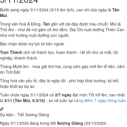
Bước sang ngày 3/11/2024 (3/10 âm lịch), can chi của ngày là
Tân
Mùi
.
Trong văn hoá Á Đông,
Tân
gắn với cái đẹp được trau chuốt. Mùi là
Thổ Âm - như dê núi gặm cỏ êm đềm. Địa Chi nuôi dưỡng Thiên Can -
như môi trường nuôi dưỡng con người.
Bạn nhận được trợ lực từ bên ngoài.
Trực Thành
chủ về thành tựu, hoàn thành - rất tốt cho ra mắt, tốt
nghiệp, khánh thành.
Tháng Mười âm - mùa gặt thứ hai, cúng cơm gạo mới lên tổ tiên, cảm
ơn Trời Đất.
Tổng hoà các yếu tố, đây là ngày tốt - phù hợp khai trương, ký kết,
hoặc khởi sự dự án.
Tuần chứa ngày 3/11/2024 có
2/7 ngày
đạt mức Tốt trở lên, cao nhất
là
3/11 (Tân Mùi, 9.3/10)
- so cả tuần tại
bảng điểm 7 ngày trong tuần
.
🌾
Sự kiện - Tiết Sương Giáng
Ngày 3/11/2024 đang trong tiết
Sương Giáng
(23/10/2024 -