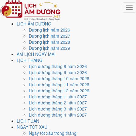
Togg
navig
LỊCH ÂM DƯƠNG
Trang chủ
Dương lịch năm 2026
Lịch năm 2024
Dương lịch năm 2027
Tháng 11/2024
Dương lịch năm 2028
Ngày 3/11/2024 (Tân Mùi)
Dương lịch năm 2029
ÂM LỊCH NGÀY MAI
Xem ngày
3/11/2024
dương
LỊCH THÁNG
Lịch dương tháng 8 năm 2026
lịch - Ngày 3/10 âm lịch
Lịch dương tháng 9 năm 2026
Lịch dương tháng 10 năm 2026
(Tân Mùi) tốt hay xấu?
Lịch dương tháng 11 năm 2026
Lịch dương tháng 12 năm 2026
Lịch dương tháng 1 năm 2027
Ngày 3/11/2024 dương lịch (Chủ Nhật) là ngày 3/10/2024 âm lịch
,
Lịch dương tháng 2 năm 2027
tức ngày
Tân Mùi
- Chi sinh Can, Trực Thành, Sao Mão, nạp âm Lộ
Lịch dương tháng 3 năm 2027
Bàng Thổ. Tổng hòa, đây là
Ngày Đại Cát
với điểm trung bình
9.3/10
Lịch dương tháng 4 năm 2027
cho các việc quan trọng. Giờ Hoàng Đạo trong ngày:
Dần, Mão, Tỵ,
LỊCH TUẦN
Thân, Tuất, Hợi
.
NGÀY TỐT XẤU
Ngày Dương
Ngày tốt xấu trong tháng