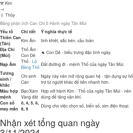
⚒ Kim
→
💧 Thủy
Bảng phân tích Can Chi 5 Hành ngày Tân Mùi
Yếu tố
Chi tiết
Ý nghĩa thực tế
Thiên Can
Kim
Âm
tinh khiết, sắc bén, cầu toàn
(Tân)
Địa Chi
Thổ
Âm ·
🐐 Con Dê - biểu trưng đặc tính ngày.
(Mùi)
Con Dê
Thổ
·
Lộ
Nạp Âm
Đất đường đi - mệnh Thổ của ngày Tân Mùi.
Bàng Thổ
Tương
Chi sinh
Ngày này nên mở rộng quan hệ - tận dụng sự hỗ
sinh /
Can
trợ từ người khác để tiến nhanh hơn.
khắc
Màu hợp
Bạc/Xám
Hợp với hành Kim - Thổ của ngày Tân Mùi - nên
mệnh
Vàng đất
dùng để tăng vận khí.
Con số
0, 4, 5, 6,
Dùng cho việc chọn số, biển số, sim điện thoại.
may mắn
8, 9
Nhận xét tổng quan ngày
3/11/2024