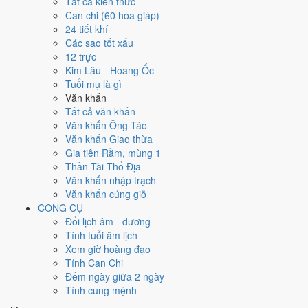
Ngày 3/11/2024 tốt hay xấu cho
Tất cả kiến thức
Can chi (60 hoa giáp)
việc gì?
24 tiết khí
Các sao tốt xấu
12 trực
Ngày 3/11/2024 đạt
9.3/10
trung bình cho 7 việc chính: cao nhất là
Kim Lâu - Hoang Ốc
Cưới hỏi - đính hôn (10/10)
, thấp nhất là
Cắt tóc - tỉa móng (4/10)
.
Tuổi mụ là gì
Trực Thành (ngày thành tựu - đại cát, tốt cho mọi việc) và gặp Sao
Văn khấn
Minh Đường hoàng đạo nên điểm từng việc chênh nhau như bảng
Tất cả văn khấn
dưới.
Văn khấn Ông Táo
💍
Cưới hỏi - đính hôn
Văn khấn Giao thừa
10
/10
Rất tốt
Gia tiên Rằm, mùng 1
Cưới hỏi - đính hôn hôm nay ở
mức rất tốt (10/10)
nhờ hợp
Thần Tài Thổ Địa
Trực Thành, Sao Mão và Ngày Hoàng Đạo
.
Văn khấn nhập trạch
Văn khấn cúng giỗ
Cách tính ngày tốt
CÔNG CỤ
🏪
Khai trương - mở cửa hàng
Đổi lịch âm - dương
9
/10
Rất tốt
Tính tuổi âm lịch
Khai trương - mở cửa hàng hôm nay ở
mức rất tốt (9/10)
nhờ
Xem giờ hoàng đạo
hợp
Trực Thành và Ngày Hoàng Đạo
.
Tính Can Chi
Cách tính ngày tốt
Đếm ngày giữa 2 ngày
🤝
Ký hợp đồng - giao ước
Tính cung mệnh
9
/10
Rất tốt