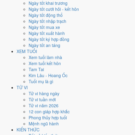
Chủ Nhật
Ngày tốt khai trương
Ngày Âm
Ngày tốt cưới hỏi - kết hôn
Tháng 11 năm 2024
Ngày tốt động thổ
3
Ngày tốt nhập trạch
Tháng 10 âm năm 2024
Ngày tốt mua xe
3
Ngày tốt xuất hành
Tiết Sương Giáng
Ngày tốt ký hợp đồng
Giờ
Ngày tốt an táng
Mậu Tý
XEM TUỔI
Ngày 3
Xem tuổi làm nhà
Tân Mùi
Xem tuổi kết hôn
Tháng 10
Tam Tai
Ất Hợi
Kim Lâu - Hoang Ốc
Năm 2024
Tuổi mụ là gì
Giáp Thìn
TỬ VI
Tử vi hàng ngày
Ngày Tân Mùi có Trực
Thành
(ngày thành tựu - đại cát, tốt cho mọi
Tử vi tuần mới
việc) và gặp Sao
Minh Đường hoàng đạo
. Điểm trung bình 7 việc
Tử vi năm 2026
chính
9.3/10
nên đây là
Ngày Đại Cát
, rất hợp cho cưới hỏi, khai
12 con giáp hợp khắc
trương, ký kết.
Phong thủy hợp tuổi
Mệnh ngũ hành
Tuổi
Hợi, Mão, Ngọ
hợp ngày; tuổi
Sửu
nên thận trọng (Lục Xung).
KIẾN THỨC