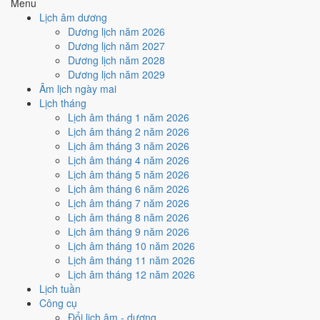
Menu
Ký hợp đồng - giao ước hôm nay ở
mức rất tốt (9/10)
nhờ hợp
Lịch âm dương
Trực Thành và Ngày Hoàng Đạo
.
Dương lịch năm 2026
Cách tính ngày tốt
Dương lịch năm 2027
🏗️
Động thổ - khởi công
Dương lịch năm 2028
9
/10
Rất tốt
Dương lịch năm 2029
Động thổ - khởi công hôm nay ở
mức rất tốt (9/10)
nhờ hợp
Âm lịch ngày mai
Trực Thành và Ngày Hoàng Đạo
.
Lịch tháng
Lịch âm tháng 1 năm 2026
Cách tính ngày tốt
Lịch âm tháng 2 năm 2026
🏡
Nhập trạch - vào nhà mới
Lịch âm tháng 3 năm 2026
10
/10
Rất tốt
Lịch âm tháng 4 năm 2026
Nhập trạch - vào nhà mới hôm nay ở
mức rất tốt (10/10)
nhờ
Lịch âm tháng 5 năm 2026
hợp
Trực Thành, Sao Mão và Ngày Hoàng Đạo
.
Lịch âm tháng 6 năm 2026
Cách tính ngày tốt
Lịch âm tháng 7 năm 2026
🚗
Mua xe - tậu xe
Lịch âm tháng 8 năm 2026
9
/10
Rất tốt
Lịch âm tháng 9 năm 2026
Mua xe - tậu xe hôm nay ở
mức rất tốt (9/10)
nhờ hợp
Trực
Lịch âm tháng 10 năm 2026
Thành và Ngày Hoàng Đạo
.
Lịch âm tháng 11 năm 2026
Lịch âm tháng 12 năm 2026
Cách tính ngày tốt
Lịch tuần
✈️
Xuất hành - đi xa
Công cụ
9
/10
Rất tốt
Đổi lịch âm - dương
Xuất hành - đi xa hôm nay ở
mức rất tốt (9/10)
nhờ hợp
Trực