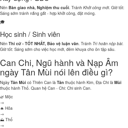
Nên
Bàn giao nhà, Nghiệm thu cuối
. Tránh
Khởi công mới
. Giờ tốt:
Sáng sớm tránh nắng gắt - hợp khởi công, đặt móng.
🎓
Học sinh / Sinh viên
Nên
Thi cử - TỐT NHẤT, Bảo vệ luận văn
. Tránh
Trì hoãn nộp bài
.
Giờ tốt: Sáng sớm cho việc học mới, đêm khuya cho ôn tập sâu.
Can Chi, Ngũ hành và Nạp Âm
ngày Tân Mùi nói lên điều gì?
Ngày
Tân Mùi
có Thiên Can là
Tân
thuộc hành
Kim
, Địa Chi là
Mùi
thuộc hành
Thổ
. Quan hệ Can - Chi:
Chi sinh Can
.
🌿 Mộc
→
🔥 Hỏa
→
⛰ Thổ
→