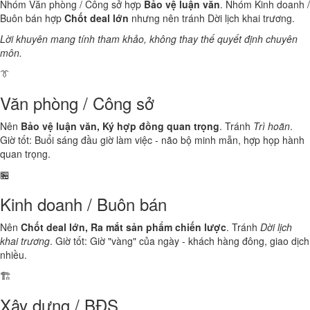
Nhóm Văn phòng / Công sở hợp
Bảo vệ luận văn
. Nhóm Kinh doanh /
Buôn bán hợp
Chốt deal lớn
nhưng nên tránh Dời lịch khai trương.
Lời khuyên mang tính tham khảo, không thay thế quyết định chuyên
môn.
👔
Văn phòng / Công sở
Nên
Bảo vệ luận văn, Ký hợp đồng quan trọng
. Tránh
Trì hoãn
.
Giờ tốt: Buổi sáng đầu giờ làm việc - não bộ minh mẫn, hợp họp hành
quan trọng.
🏪
Kinh doanh / Buôn bán
Nên
Chốt deal lớn, Ra mắt sản phẩm chiến lược
. Tránh
Dời lịch
khai trương
. Giờ tốt: Giờ "vàng" của ngày - khách hàng đông, giao dịch
nhiều.
🏗️
Xây dựng / BĐS