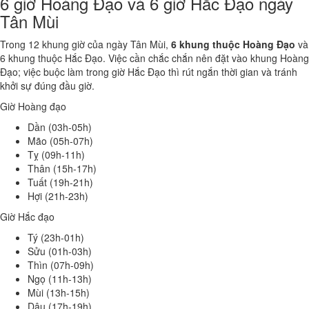
6 giờ Hoàng Đạo và 6 giờ Hắc Đạo ngày
Tân Mùi
Trong 12 khung giờ của ngày Tân Mùi,
6 khung thuộc Hoàng Đạo
và
6 khung thuộc Hắc Đạo. Việc cần chắc chắn nên đặt vào khung Hoàng
Đạo; việc buộc làm trong giờ Hắc Đạo thì rút ngắn thời gian và tránh
khởi sự đúng đầu giờ.
Giờ Hoàng đạo
Dần (03h-05h)
Mão (05h-07h)
Tỵ (09h-11h)
Thân (15h-17h)
Tuất (19h-21h)
Hợi (21h-23h)
Giờ Hắc đạo
Tý (23h-01h)
Sửu (01h-03h)
Thìn (07h-09h)
Ngọ (11h-13h)
Mùi (13h-15h)
Dậu (17h-19h)