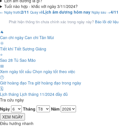
Lịch âm dương là gì?
Tuổi nào hợp - khắc với ngày 3/11/2024?
2/11
Lịch âm dương hôm nay
4/11
← Ngày trước
Quay về
Ngày sau →
Phát hiện thông tin chưa chính xác trong ngày này?
Báo lỗi dữ liệu
🐐
Can chi ngày
Can chi Tân Mùi
🌞
Tiết khí
Tiết Sương Giáng
⭐
Sao 28 Tú
Sao Mão
📅
Xem ngày tốt xấu
Chọn ngày tốt theo việc
🕐
Giờ hoàng đạo
Tra giờ hoàng đạo trong ngày
🗓️
Lịch tháng
Lịch tháng 11/2024 đầy đủ
Tra cứu ngày
Ngày
Tháng
Năm
XEM NGÀY
Điều hướng nhanh