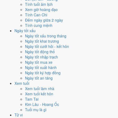
Tính tuổi âm lịch
Thành và Ngày Hoàng Đạo
.
Xem giờ hoàng đạo
Cách tính ngày tốt
Tính Can Chi
Đếm ngày giữa 2 ngày
Tìm hiểu cách chấm:
Trực Thành nghĩa là gì
·
Sao Mão trong 28 Tú
·
Tính cung mệnh
phân biệt Hoàng Đạo - Hắc Đạo
·
Can Chi và Ngũ hành ngày
Ngày tốt xấu
Điểm số tổng hợp từ Trực, Sao 28 Tú và Hoàng Đạo - Hắc Đạo.
So
Ngày tốt xấu trong tháng
sánh cả tháng
Ngày tốt khai trương
Nếu ngày 3/11/2024 không hợp
Ngày tốt cưới hỏi - kết hôn
Ngày tốt động thổ
việc của bạn thì sao?
Ngày tốt nhập trạch
Ngày tốt mua xe
Ngày 3/11 tốt tổng thể nhưng không phải việc nào cũng thuận. Hai
Ngày tốt xuất hành
việc bị chấm thấp nhất hôm nay là
cắt tóc (4/10) và chữa bệnh
Ngày tốt ký hợp đồng
(tham khảo) (4/10)
. Có
2 cách hạ rủi ro
mà vẫn giữ được lịch của
Ngày tốt an táng
bạn.
Xem tuổi
Xem tuổi làm nhà
Không cần dời ngày vì 30 ngày quanh 3/11/2024 không có ngày nào
Xem tuổi kết hôn
điểm cao hơn
9.3/10
của hôm nay. Việc
Cưới hỏi - đính hôn
vẫn đạt
Tam Tai
10/10
nên có thể đẩy sớm ngay trong ngày.
Kim Lâu - Hoang Ốc
Coi việc vào giờ Hoàng Đạo trong chính ngày này.
Khung
Tuổi mụ là gì
Tỵ (09h-11h)
rơi đúng giờ hành chính nên dễ sắp xếp nhất cho
Tử vi