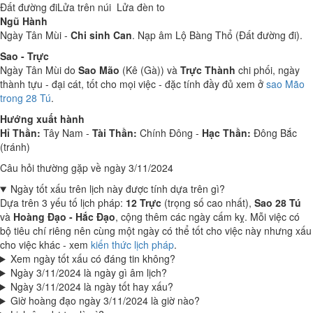
Đất đường đi
Lửa trên núi
Lửa đèn to
Ngũ Hành
Ngày Tân Mùi -
Chi sinh Can
. Nạp âm Lộ Bàng Thổ (Đất đường đi).
Sao - Trực
Ngày Tân Mùi do
Sao Mão
(Kê (Gà)) và
Trực Thành
chi phối, ngày
thành tựu - đại cát, tốt cho mọi việc - đặc tính đầy đủ xem ở
sao Mão
trong 28 Tú
.
Hướng xuất hành
Hỉ Thần:
Tây Nam -
Tài Thần:
Chính Đông -
Hạc Thần:
Đông Bắc
(tránh)
Câu hỏi thường gặp về ngày 3/11/2024
Ngày tốt xấu trên lịch này được tính dựa trên gì?
Dựa trên 3 yếu tố lịch pháp:
12 Trực
(trọng số cao nhất),
Sao 28 Tú
và
Hoàng Đạo - Hắc Đạo
, cộng thêm các ngày cấm kỵ. Mỗi việc có
bộ tiêu chí riêng nên cùng một ngày có thể tốt cho việc này nhưng xấu
cho việc khác - xem
kiến thức lịch pháp
.
Xem ngày tốt xấu có đáng tin không?
Ngày 3/11/2024 là ngày gì âm lịch?
Ngày 3/11/2024 là ngày tốt hay xấu?
Giờ hoàng đạo ngày 3/11/2024 là giờ nào?