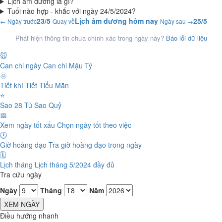
Lịch âm dương là gì?
Tuổi nào hợp - khắc với ngày 24/5/2024?
23/5
Lịch âm dương hôm nay
25/5
← Ngày trước
Quay về
Ngày sau →
Phát hiện thông tin chưa chính xác trong ngày này?
Báo lỗi dữ liệu
🐭
Can chi ngày
Can chi Mậu Tý
🌞
Tiết khí
Tiết Tiểu Mãn
⭐
Sao 28 Tú
Sao Quỷ
📅
Xem ngày tốt xấu
Chọn ngày tốt theo việc
🕐
Giờ hoàng đạo
Tra giờ hoàng đạo trong ngày
🗓️
Lịch tháng
Lịch tháng 5/2024 đầy đủ
Tra cứu ngày
Ngày
Tháng
Năm
XEM NGÀY
Điều hướng nhanh