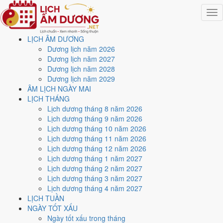
Togg
navig
LỊCH ÂM DƯƠNG
Trang chủ
Dương lịch năm 2026
Lịch năm 2024
Dương lịch năm 2027
Tháng 5/2024
Dương lịch năm 2028
Ngày 24/5/2024 (Mậu Tý)
Dương lịch năm 2029
ÂM LỊCH NGÀY MAI
Xem ngày
24/5/2024
dương
LỊCH THÁNG
Lịch dương tháng 8 năm 2026
lịch - Ngày 17/4 âm lịch
Lịch dương tháng 9 năm 2026
Lịch dương tháng 10 năm 2026
(Mậu Tý) tốt hay xấu?
Lịch dương tháng 11 năm 2026
Lịch dương tháng 12 năm 2026
Lịch dương tháng 1 năm 2027
Ngày 24/5/2024 dương lịch (Thứ Sáu) là ngày 17/4/2024 âm lịch
,
Lịch dương tháng 2 năm 2027
tức ngày
Mậu Tý
- Can khắc Chi, Trực Nguy, Sao Quỷ, nạp âm Thích
Lịch dương tháng 3 năm 2027
Lịch Hỏa. Tổng hòa, đây là
Ngày Hung
với điểm trung bình
3.6/10
cho
Lịch dương tháng 4 năm 2027
các việc quan trọng. Giờ Hoàng Đạo trong ngày:
Tý, Sửu, Mão, Ngọ,
LỊCH TUẦN
Thân, Dậu
.
NGÀY TỐT XẤU
Ngày Dương
Ngày tốt xấu trong tháng