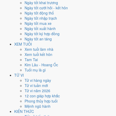
Thứ Sáu
Ngày tốt khai trương
Ngày Âm
Ngày tốt cưới hỏi - kết hôn
Tháng 5 năm 2024
Ngày tốt động thổ
24
Ngày tốt nhập trạch
Tháng 4 âm năm 2024
Ngày tốt mua xe
17
Ngày tốt xuất hành
Tiết Tiểu Mãn
Ngày tốt ký hợp đồng
Giờ
Ngày tốt an táng
Nhâm Tý
XEM TUỔI
Ngày 17
Xem tuổi làm nhà
Mậu Tý
Xem tuổi kết hôn
Tháng 4
Tam Tai
Kỷ Tỵ
Kim Lâu - Hoang Ốc
Năm 2024
Tuổi mụ là gì
Giáp Thìn
TỬ VI
Tử vi hàng ngày
Ngày Mậu Tý có Trực
Nguy
(ngày nguy hiểm, đầy biến động) và gặp
Tử vi tuần mới
Sao
Bạch Hổ hắc đạo
. Điểm trung bình 7 việc chính chỉ
3.6/10
nên
Tử vi năm 2026
đây là
Ngày Hung
, cần thận trọng với các quyết định lớn khó đảo
12 con giáp hợp khắc
ngược.
Phong thủy hợp tuổi
Mệnh ngũ hành
Tuổi
Thân, Thìn, Sửu
hợp ngày; tuổi
Ngọ
nên thận trọng (Lục Xung).
KIẾN THỨC