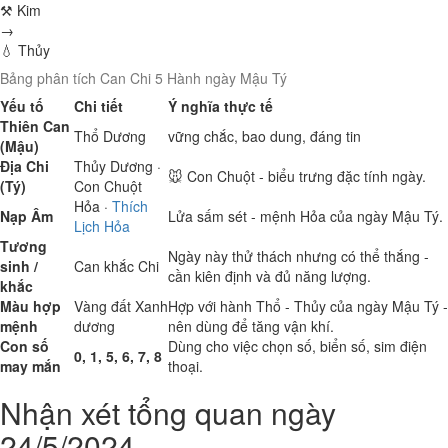
⚒ Kim
→
💧 Thủy
Bảng phân tích Can Chi 5 Hành ngày Mậu Tý
Yếu tố
Chi tiết
Ý nghĩa thực tế
Thiên Can
Thổ
Dương
vững chắc, bao dung, đáng tin
(Mậu)
Địa Chi
Thủy
Dương ·
🐭 Con Chuột - biểu trưng đặc tính ngày.
(Tý)
Con Chuột
Hỏa
·
Thích
Nạp Âm
Lửa sấm sét - mệnh Hỏa của ngày Mậu Tý.
Lịch Hỏa
Tương
Ngày này thử thách nhưng có thể thắng -
sinh /
Can khắc Chi
cần kiên định và đủ năng lượng.
khắc
Màu hợp
Vàng đất
Xanh
Hợp với hành Thổ - Thủy của ngày Mậu Tý -
mệnh
dương
nên dùng để tăng vận khí.
Con số
Dùng cho việc chọn số, biển số, sim điện
0, 1, 5, 6, 7, 8
may mắn
thoại.
Nhận xét tổng quan ngày
24/5/2024