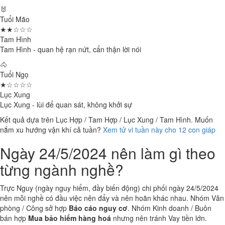
🐰
Tuổi Mão
★★☆☆☆
Tam Hình
Tam Hình - quan hệ rạn nứt, cẩn thận lời nói
🐴
Tuổi Ngọ
★☆☆☆☆
Lục Xung
Lục Xung - lùi để quan sát, không khởi sự
Kết quả dựa trên Lục Hợp / Tam Hợp / Lục Xung / Tam Hình. Muốn
nắm xu hướng vận khí cả tuần?
Xem tử vi tuần này cho 12 con giáp
Ngày 24/5/2024 nên làm gì theo
từng ngành nghề?
Trực Nguy (ngày nguy hiểm, đầy biến động) chi phối ngày 24/5/2024
nên mỗi nghề có đầu việc nên đẩy và nên hoãn khác nhau. Nhóm Văn
phòng / Công sở hợp
Báo cáo nguy cơ
. Nhóm Kinh doanh / Buôn
bán hợp
Mua bảo hiểm hàng hoá
nhưng nên tránh Vay tiền lớn.