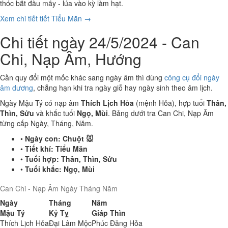
thóc bắt đầu mẩy - lúa vào kỳ làm hạt.
Xem chi tiết tiết Tiểu Mãn →
Chi tiết ngày 24/5/2024 - Can
Chi, Nạp Âm, Hướng
Cần quy đổi một mốc khác sang ngày âm thì dùng
công cụ đổi ngày
âm dương
, chẳng hạn khi tra ngày giỗ hay ngày sinh theo âm lịch.
Ngày Mậu Tý có nạp âm
Thích Lịch Hỏa
(mệnh Hỏa), hợp tuổi
Thân,
Thìn, Sửu
và khắc tuổi
Ngọ, Mùi
. Bảng dưới tra Can Chi, Nạp Âm
từng cấp Ngày, Tháng, Năm.
•
Ngày con:
Chuột 🐭
•
Tiết khí:
Tiểu Mãn
•
Tuổi hợp:
Thân, Thìn, Sửu
•
Tuổi khắc:
Ngọ, Mùi
Can Chi - Nạp Âm Ngày Tháng Năm
Ngày
Tháng
Năm
Mậu Tý
Kỷ Tỵ
Giáp Thìn
Thích Lịch Hỏa
Đại Lâm Mộc
Phúc Đăng Hỏa