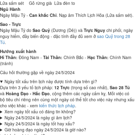
Lửa sấm sét
Gỗ rừng già
Lửa đèn to
Ngũ Hành
Ngày Mậu Tý -
Can khắc Chi
. Nạp âm Thích Lịch Hỏa (Lửa sấm sét).
Sao - Trực
Ngày Mậu Tý do
Sao Quỷ
(Dương (Dê)) và
Trực Nguy
chi phối, ngày
nguy hiểm, đầy biến động - đặc tính đầy đủ xem ở
sao Quỷ trong 28
Tú
.
Hướng xuất hành
Hỉ Thần:
Đông Nam -
Tài Thần:
Chính Bắc -
Hạc Thần:
Chính Nam
(tránh)
Câu hỏi thường gặp về ngày 24/5/2024
Ngày tốt xấu trên lịch này được tính dựa trên gì?
Dựa trên 3 yếu tố lịch pháp:
12 Trực
(trọng số cao nhất),
Sao 28 Tú
và
Hoàng Đạo - Hắc Đạo
, cộng thêm các ngày cấm kỵ. Mỗi việc có
bộ tiêu chí riêng nên cùng một ngày có thể tốt cho việc này nhưng xấu
cho việc khác - xem
kiến thức lịch pháp
.
Xem ngày tốt xấu có đáng tin không?
Ngày 24/5/2024 là ngày gì âm lịch?
Ngày 24/5/2024 là ngày tốt hay xấu?
Giờ hoàng đạo ngày 24/5/2024 là giờ nào?