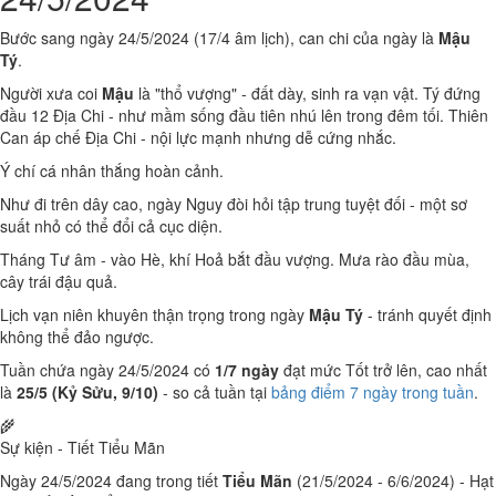
Bước sang ngày 24/5/2024 (17/4 âm lịch), can chi của ngày là
Mậu
Tý
.
Người xưa coi
Mậu
là "thổ vượng" - đất dày, sinh ra vạn vật. Tý đứng
đầu 12 Địa Chi - như mầm sống đầu tiên nhú lên trong đêm tối. Thiên
Can áp chế Địa Chi - nội lực mạnh nhưng dễ cứng nhắc.
Ý chí cá nhân thắng hoàn cảnh.
Như đi trên dây cao, ngày Nguy đòi hỏi tập trung tuyệt đối - một sơ
suất nhỏ có thể đổi cả cục diện.
Tháng Tư âm - vào Hè, khí Hoả bắt đầu vượng. Mưa rào đầu mùa,
cây trái đậu quả.
Lịch vạn niên khuyên thận trọng trong ngày
Mậu Tý
- tránh quyết định
không thể đảo ngược.
Tuần chứa ngày 24/5/2024 có
1/7 ngày
đạt mức Tốt trở lên, cao nhất
là
25/5 (Kỷ Sửu, 9/10)
- so cả tuần tại
bảng điểm 7 ngày trong tuần
.
🌾
Sự kiện - Tiết Tiểu Mãn
Ngày 24/5/2024 đang trong tiết
Tiểu Mãn
(21/5/2024 - 6/6/2024) - Hạt