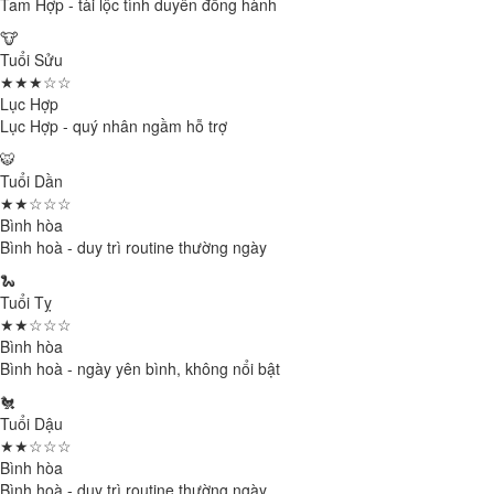
Tam Hợp - tài lộc tình duyên đồng hành
🐮
Tuổi Sửu
★★★☆☆
Lục Hợp
Lục Hợp - quý nhân ngầm hỗ trợ
🐯
Tuổi Dần
★★☆☆☆
Bình hòa
Bình hoà - duy trì routine thường ngày
🐍
Tuổi Tỵ
★★☆☆☆
Bình hòa
Bình hoà - ngày yên bình, không nổi bật
🐔
Tuổi Dậu
★★☆☆☆
Bình hòa
Bình hoà - duy trì routine thường ngày