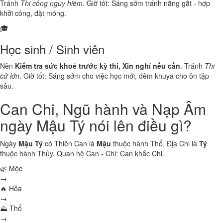
Tránh
Thi công nguy hiểm
. Giờ tốt: Sáng sớm tránh nắng gắt - hợp
khởi công, đặt móng.
🎓
Học sinh / Sinh viên
Nên
Kiểm tra sức khoẻ trước kỳ thi, Xin nghỉ nếu cần
. Tránh
Thi
cử lớn
. Giờ tốt: Sáng sớm cho việc học mới, đêm khuya cho ôn tập
sâu.
Can Chi, Ngũ hành và Nạp Âm
ngày Mậu Tý nói lên điều gì?
Ngày
Mậu Tý
có Thiên Can là
Mậu
thuộc hành
Thổ
, Địa Chi là
Tý
thuộc hành
Thủy
. Quan hệ Can - Chi:
Can khắc Chi
.
🌿 Mộc
→
🔥 Hỏa
→
⛰ Thổ
→