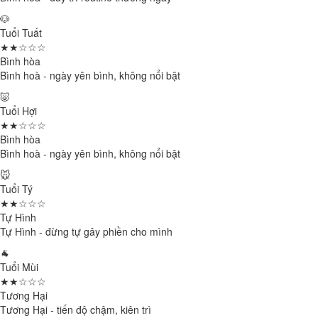
🐶
Tuổi Tuất
★★☆☆☆
Bình hòa
Bình hoà - ngày yên bình, không nổi bật
🐷
Tuổi Hợi
★★☆☆☆
Bình hòa
Bình hoà - ngày yên bình, không nổi bật
🐭
Tuổi Tý
★★☆☆☆
Tự Hình
Tự Hình - đừng tự gây phiền cho mình
🐐
Tuổi Mùi
★★☆☆☆
Tương Hại
Tương Hại - tiến độ chậm, kiên trì