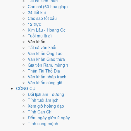
Ngày 24/5/2024 tốt hay xấu cho
Tất cả kiến thức
Can chi (60 hoa giáp)
việc gì?
24 tiết khí
Các sao tốt xấu
12 trực
Ngày 24/5/2024 đạt
3.6/10
trung bình cho 7 việc chính: cao nhất là
Kim Lâu - Hoang Ốc
Thu nợ - đòi tiền (5/10)
, thấp nhất là
Mua xe - tậu xe (3/10)
. Trực
Tuổi mụ là gì
Nguy (ngày nguy hiểm, đầy biến động) và gặp Sao Bạch Hổ hắc đạo
Văn khấn
nên điểm từng việc chênh nhau như bảng dưới.
Tất cả văn khấn
💍
Cưới hỏi - đính hôn
Văn khấn Ông Táo
4
/10
Trung bình
Văn khấn Giao thừa
Cưới hỏi - đính hôn hôm nay ở
mức trung bình (4/10)
do
Sao
Gia tiên Rằm, mùng 1
Quỷ và Ngày Hắc Đạo
gây bất lợi.
Thần Tài Thổ Địa
Văn khấn nhập trạch
Cách tính ngày tốt
Văn khấn cúng giỗ
🏪
Khai trương - mở cửa hàng
CÔNG CỤ
4
/10
Trung bình
Đổi lịch âm - dương
Khai trương - mở cửa hàng hôm nay ở
mức trung bình (4/10)
Tính tuổi âm lịch
do
Sao Quỷ và Ngày Hắc Đạo
gây bất lợi.
Xem giờ hoàng đạo
Cách tính ngày tốt
Tính Can Chi
🤝
Ký hợp đồng - giao ước
Đếm ngày giữa 2 ngày
3
/10
Xấu
Tính cung mệnh
Ký hợp đồng - giao ước hôm nay ở
mức xấu (3/10)
do
Trực