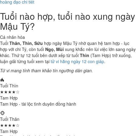
hoàng đạo chi tiết
Tuổi nào hợp, tuổi nào xung ngày
Mậu Tý?
Cá nhân hóa
Tuổi
Thân, Thìn, Sửu
hợp ngày Mậu Tý nhờ quan hệ tam hợp - lục
hợp với chi Tý, còn tuổi
Ngọ, Mùi
xung khắc nên lùi việc lớn sang ngày
khác. Thứ tự 12 tuổi bên dưới xếp từ tuổi
Thìn
(Tam Hợp) trở xuống,
luận giải từng tuổi xem tại
tử vi hằng ngày 12 con giáp
.
Tử vi mang tính tham khảo tín ngưỡng dân gian.
🐲
Tuổi Thìn
★★★★☆
Tam Hợp
Tam Hợp - tài lộc tình duyên đồng hành
🐵
Tuổi Thân
★★★★☆
Tam Hợp