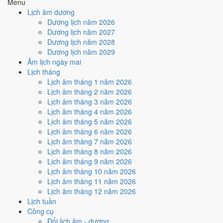
Menu
Nguy, Sao Quỷ và Ngày Hắc Đạo
gây bất lợi.
Lịch âm dương
Cách tính ngày tốt
Dương lịch năm 2026
🏗️
Động thổ - khởi công
Dương lịch năm 2027
3
/10
Xấu
Dương lịch năm 2028
Động thổ - khởi công hôm nay ở
mức xấu (3/10)
do
Trực Nguy,
Dương lịch năm 2029
Sao Quỷ và Ngày Hắc Đạo
gây bất lợi.
Âm lịch ngày mai
Lịch tháng
Cách tính ngày tốt
Lịch âm tháng 1 năm 2026
🏡
Nhập trạch - vào nhà mới
Lịch âm tháng 2 năm 2026
4
/10
Trung bình
Lịch âm tháng 3 năm 2026
Nhập trạch - vào nhà mới hôm nay ở
mức trung bình (4/10)
do
Lịch âm tháng 4 năm 2026
Sao Quỷ và Ngày Hắc Đạo
gây bất lợi.
Lịch âm tháng 5 năm 2026
Cách tính ngày tốt
Lịch âm tháng 6 năm 2026
🚗
Mua xe - tậu xe
Lịch âm tháng 7 năm 2026
3
/10
Xấu
Lịch âm tháng 8 năm 2026
Mua xe - tậu xe hôm nay ở
mức xấu (3/10)
do
Trực Nguy, Sao
Lịch âm tháng 9 năm 2026
Quỷ và Ngày Hắc Đạo
gây bất lợi.
Lịch âm tháng 10 năm 2026
Lịch âm tháng 11 năm 2026
Cách tính ngày tốt
Lịch âm tháng 12 năm 2026
✈️
Xuất hành - đi xa
Lịch tuần
4
/10
Trung bình
Công cụ
Xuất hành - đi xa hôm nay ở
mức trung bình (4/10)
do
Sao
Đổi lịch âm - dương
Quỷ và Ngày Hắc Đạo
gây bất lợi.