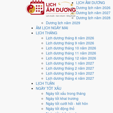
LỊCH ÂM DƯƠNG
Dương lịch năm 2026
Dương lịch năm 2027
Dương lịch năm 2028
Dương lịch năm 2029
Trang chủ
ÂM LỊCH NGÀY MAI
Lịch năm 2029
LỊCH THÁNG
Tháng 9/2029
Lịch dương tháng 8 năm 2026
Ngày 28/9/2029 (Tân Dậu)
Lịch dương tháng 9 năm 2026
Xem ngày
28/9/2029
d
Lịch dương tháng 10 năm 2026
Lịch dương tháng 11 năm 2026
xấu?
Lịch dương tháng 12 năm 2026
Lịch dương tháng 1 năm 2027
Lịch dương tháng 2 năm 2027
Ngày 28/9/2029 dương lịch (Thứ Sáu) là ngày 21/8/20
Lịch dương tháng 3 năm 2027
điểm trung bình
6.3/10
cho các việc quan trọng. Giờ Ho
Lịch dương tháng 4 năm 2027
LỊCH TUẦN
Ngày Dương
NGÀY TỐT XẤU
Thứ Sáu
Ngày tốt xấu trong tháng
Ngày Âm
Ngày tốt khai trương
Tháng 9 năm 2029
Ngày tốt cưới hỏi - kết hôn
28
Ngày tốt động thổ
Tháng 8 âm năm 2029