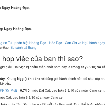
p
Ngày Hoàng Đạo
.
ợp
Ngày Hoàng Đạo
.
ng 28 Tú
·
phân biệt Hoàng Đạo - Hắc Đạo
·
Can Chi và Ngũ hành ngày
ắc Đạo.
So sánh cả tháng
hợp việc của bạn thì sao?
i giờ giấc. Hai việc bị chấm thấp nhất hôm nay là
trồng cây (5/10) và cắ
này.
Khung
Ngọ (11h-13h)
rơi đúng giờ hành chính nên dễ sắp xếp nh
ế tiếp.
/9 (Kỷ Mùi)
-
9.7/10
, mức Đại Cát, cao hơn 6.3/10 của ngày đang xem
mức Cát, cao hơn 6.3/10 của ngày đang xem.
n
hợp ngày Tân Dậu, nhờ người tuổi này thay mặt động thổ hoặc nhận l