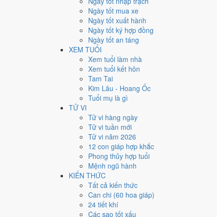
Ngày tốt nhập trạch
21
Ngày tốt mua xe
Ngày tốt xuất hành
Giờ
Ngày tốt ký hợp đồng
Mậu Tý
Ngày tốt an táng
Ngày 21
XEM TUỔI
Tân Dậu
Xem tuổi làm nhà
Tháng 8
Xem tuổi kết hôn
Quý Dậu
Tam Tai
Năm 2029
Kim Lâu - Hoang Ốc
Kỷ Dậu
Tuổi mụ là gì
TỬ VI
Ngày Tân Dậu có Trực
Kiến
(ngày khởi sự, mở đầu) nh
Tử vi hàng ngày
thường ngày.
Tử vi tuần mới
Tuổi
Sửu, Tỵ, Thìn
hợp ngày; tuổi
Mão
nên thận trọng (
Tử vi năm 2026
12 con giáp hợp khắc
Ngày 28/9/2029 chỉ đạt
6.3/10
cho việc trọng đại. Có
2 n
Phong thủy hợp tuổi
Ngày 28/9/2029 tốt hay xấu
Mệnh ngũ hành
KIẾN THỨC
Tất cả kiến thức
Ngày 28/9/2029 đạt
6.3/10
trung bình cho 7 việc chính: 
Can chi (60 hoa giáp)
Sao Ngọc Đường hoàng đạo nên điểm từng việc chênh n
24 tiết khí
💍
Cưới hỏi - đính hôn
Các sao tốt xấu