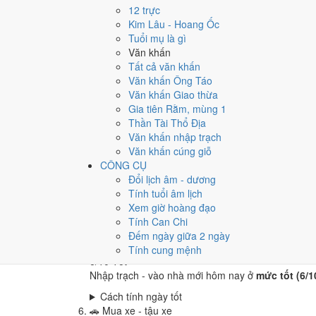
8
/10
Rất tốt
12 trực
Cưới hỏi - đính hôn hôm nay ở
mức rất tốt (8/10)
Kim Lâu - Hoang Ốc
Tuổi mụ là gì
Cách tính ngày tốt
Văn khấn
🏪
Khai trương - mở cửa hàng
Tất cả văn khấn
6
/10
Tốt
Văn khấn Ông Táo
Khai trương - mở cửa hàng hôm nay ở
mức tốt (6/
Văn khấn Giao thừa
Cách tính ngày tốt
Gia tiên Rằm, mùng 1
🤝
Ký hợp đồng - giao ước
Thần Tài Thổ Địa
6
/10
Tốt
Văn khấn nhập trạch
Ký hợp đồng - giao ước hôm nay ở
mức tốt (6/10)
Văn khấn cúng giỗ
CÔNG CỤ
Cách tính ngày tốt
Đổi lịch âm - dương
🏗️
Động thổ - khởi công
Tính tuổi âm lịch
6
/10
Tốt
Xem giờ hoàng đạo
Động thổ - khởi công hôm nay ở
mức tốt (6/10)
nh
Tính Can Chi
Cách tính ngày tốt
Đếm ngày giữa 2 ngày
🏡
Nhập trạch - vào nhà mới
Tính cung mệnh
6
/10
Tốt
Nhập trạch - vào nhà mới hôm nay ở
mức tốt (6/1
Cách tính ngày tốt
🚗
Mua xe - tậu xe