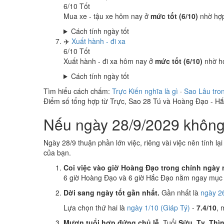
6
/10
Tốt
Mua xe - tậu xe hôm nay ở
mức tốt (6/10)
nhờ hợ
Cách tính ngày tốt
✈️
Xuất hành - đi xa
6
/10
Tốt
Xuất hành - đi xa hôm nay ở
mức tốt (6/10)
nhờ h
Cách tính ngày tốt
Tìm hiểu cách chấm:
Trực Kiến nghĩa là gì
·
Sao Lâu tro
Điểm số tổng hợp từ Trực, Sao 28 Tú và Hoàng Đạo - H
Nếu ngày 28/9/2029 không 
Ngày 28/9 thuận phần lớn việc, riêng vài việc nên tính lạ
của bạn.
Coi việc vào giờ Hoàng Đạo trong chính ngày 
6 giờ Hoàng Đạo và 6 giờ Hắc Đạo nằm ngay mục k
Dời sang ngày tốt gần nhất.
Gần nhất là
ngày 26
Lựa chọn thứ hai là
ngày 1/10 (Giáp Tý)
-
7.4/10
, 
Mượn tuổi hợp đứng chủ lễ.
Tuổi
Sửu, Tỵ, Thì