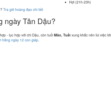
Hợi (21h-23h)
ể?
Tra giờ hoàng đạo chi tiết
ng ngày Tân Dậu?
p - lục hợp với chi Dậu, còn tuổi
Mão, Tuất
xung khắc nên lùi việc lớ
vi hằng ngày 12 con giáp
.