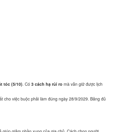
t tóc (5/10)
. Có
3 cách hạ rủi ro
mà vẫn giữ được lịch
ất cho việc buộc phải làm đúng ngày 28/9/2029. Bảng đủ
.
ễ giúp giảm phần xung của gia chủ. Cách chọn người