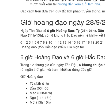
mượn tuổi xem tại
hướng dẫn xem tuổi làm nhà
.
Các cách trên dựa trên quy tắc lịch pháp truyền thống,
Giờ hoàng đạo ngày 28/9/
Ngày Tân Dậu có
6 giờ Hoàng Đạo
:
Tý (23h-01h), Dần
Ngọ (11h-13h)
, còn 6 khung Hắc Đạo nên né khi ký kết 
0
1
2
3
4
5
6
7
8
9
10
11
12
13
14
15
16
17
18
19
20
21
Hoàng đạo (tốt)
Hắc đạo (xấu)
Giờ hiện tại
6 giờ Hoàng Đạo và 6 giờ Hắc Đạ
Trong 12 khung giờ của ngày Tân Dậu,
6 khung thuộc 
rút ngắn thời gian và tránh khởi sự đúng đầu giờ.
Giờ Hoàng đạo
Tý (23h-01h)
Dần (03h-05h)
Mão (05h-07h)
Ngọ (11h-13h)
Mùi (13h-15h)