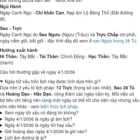
Đất đường đi
Lửa sấm sét
Nước khe lớn
Ngũ Hành
Ngày Canh Ngọ -
Chi khắc Can
. Nạp âm Lộ Bàng Thổ (Đất đường
đi).
Sao - Trực
Ngày Canh Ngọ do
Sao Ngưu
(Ngưu (Trâu)) và
Trực Chấp
chi phối,
ngày nắm giữ, bắt giữ - đặc tính đầy đủ xem ở
sao Ngưu trong 28 Tú
.
Hướng xuất hành
Hỉ Thần:
Tây Bắc -
Tài Thần:
Chính Đông -
Hạc Thần:
Tây Bắc
(tránh)
Câu hỏi thường gặp về ngày 4/1/2036
Ngày tốt xấu trên lịch này được tính dựa trên gì?
Dựa trên 3 yếu tố lịch pháp:
12 Trực
(trọng số cao nhất),
Sao 28 Tú
và
Hoàng Đạo - Hắc Đạo
, cộng thêm các ngày cấm kỵ. Mỗi việc có
bộ tiêu chí riêng nên cùng một ngày có thể tốt cho việc này nhưng xấu
cho việc khác - xem
kiến thức lịch pháp
.
Xem ngày tốt xấu có đáng tin không?
Ngày 4/1/2036 là ngày gì âm lịch?
Ngày 4/1/2036 là ngày tốt hay xấu?
Giờ hoàng đạo ngày 4/1/2036 là giờ nào?
Lịch âm dương là gì?