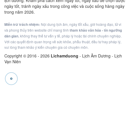
lịch dương. Khám phá cách xem ngày tốt, ngày xấu để chọn được
ngày tốt, tránh ngày xấu trong công việc và cuộc sống hàng ngày
trong năm 2026.
Miễn trừ trách nhiệm:
Nội dung lịch âm, ngày tốt xấu, giờ hoàng đạo, tử vi
và phong thủy trên website chỉ mang tính
tham khảo văn hóa - tín ngưỡng
dân gian
, không thay thế tư vấn y tế, pháp lý hoặc tài chính chuyên nghiệp.
Với các quyết định quan trọng về sức khỏe, phẫu thuật, đầu tư hay pháp lý,
vui lòng tham khảo ý kiến chuyên gia có chuyên môn.
Copyright © 2016 -
2026
Lichamduong
- Lịch Âm Dương - Lịch
Vạn Niên