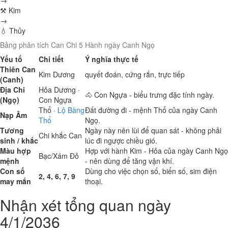
→
⚒ Kim
→
💧 Thủy
Bảng phân tích Can Chi 5 Hành ngày Canh Ngọ
Yếu tố
Chi tiết
Ý nghĩa thực tế
Thiên Can
Kim
Dương
quyết đoán, cứng rắn, trực tiếp
(Canh)
Địa Chi
Hỏa
Dương ·
🐴 Con Ngựa - biểu trưng đặc tính ngày.
(Ngọ)
Con Ngựa
Thổ
·
Lộ Bàng
Đất đường đi - mệnh Thổ của ngày Canh
Nạp Âm
Thổ
Ngọ.
Tương
Ngày này nên lùi để quan sát - không phải
Chi khắc Can
sinh / khắc
lúc đi ngược chiều gió.
Màu hợp
Hợp với hành Kim - Hỏa của ngày Canh Ngọ
Bạc/Xám
Đỏ
mệnh
- nên dùng để tăng vận khí.
Con số
Dùng cho việc chọn số, biển số, sim điện
2, 4, 6, 7, 9
may mắn
thoại.
Nhận xét tổng quan ngày
4/1/2036