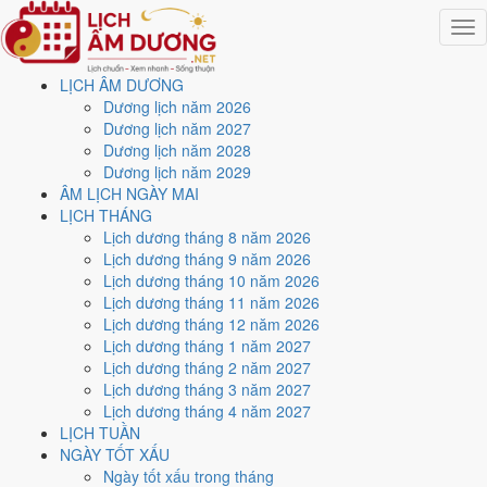
Togg
navig
LỊCH ÂM DƯƠNG
Trang chủ
Dương lịch năm 2026
Lịch năm 2036
Dương lịch năm 2027
Tháng 1/2036
Dương lịch năm 2028
Ngày 4/1/2036 (Canh Ngọ)
Dương lịch năm 2029
ÂM LỊCH NGÀY MAI
Xem ngày
4/1/2036
dương
LỊCH THÁNG
Lịch dương tháng 8 năm 2026
lịch - Ngày 7/12 âm lịch
Lịch dương tháng 9 năm 2026
Lịch dương tháng 10 năm 2026
(Canh Ngọ) tốt hay xấu?
Lịch dương tháng 11 năm 2026
Lịch dương tháng 12 năm 2026
Lịch dương tháng 1 năm 2027
Ngày 4/1/2036 dương lịch (Thứ Sáu) là ngày 7/12/2035 âm lịch
,
Lịch dương tháng 2 năm 2027
tức ngày
Canh Ngọ
- Chi khắc Can, Trực Chấp, Sao Ngưu, nạp âm Lộ
Lịch dương tháng 3 năm 2027
Bàng Thổ. Tổng hòa, đây là
Ngày Hung
với điểm trung bình
4.0/10
Lịch dương tháng 4 năm 2027
cho các việc quan trọng. Giờ Hoàng Đạo trong ngày:
Tý, Sửu, Mão,
LỊCH TUẦN
Ngọ, Thân, Dậu
.
NGÀY TỐT XẤU
Ngày Dương
Ngày tốt xấu trong tháng