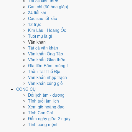
Tất cả kiến thức
việc gì?
Can chi (60 hoa giáp)
24 tiết khí
Các sao tốt xấu
Ngày 4/1/2036 đạt
4.0/10
trung bình cho 7 việc chính: cao nhất là
Thu
12 trực
nợ - đòi tiền (8/10)
, thấp nhất là
Học hành - thi cử (4/10)
. Trực
Kim Lâu - Hoang Ốc
Chấp (ngày nắm giữ, bắt giữ) nhưng gặp Sao Thiên Lao hắc đạo nên
Tuổi mụ là gì
điểm từng việc chênh nhau như bảng dưới.
Văn khấn
💍
Cưới hỏi - đính hôn
Tất cả văn khấn
4
/10
Trung bình
Văn khấn Ông Táo
Cưới hỏi - đính hôn hôm nay ở
mức trung bình (4/10)
do
Sao
Văn khấn Giao thừa
Ngưu và Ngày Hắc Đạo
gây bất lợi.
Gia tiên Rằm, mùng 1
Thần Tài Thổ Địa
Cách tính ngày tốt
Văn khấn nhập trạch
🏪
Khai trương - mở cửa hàng
Văn khấn cúng giỗ
4
/10
Trung bình
CÔNG CỤ
Khai trương - mở cửa hàng hôm nay ở
mức trung bình (4/10)
Đổi lịch âm - dương
do
Sao Ngưu và Ngày Hắc Đạo
gây bất lợi.
Tính tuổi âm lịch
Cách tính ngày tốt
Xem giờ hoàng đạo
🤝
Ký hợp đồng - giao ước
Tính Can Chi
4
/10
Trung bình
Đếm ngày giữa 2 ngày
Ký hợp đồng - giao ước hôm nay ở
mức trung bình (4/10)
do
Tính cung mệnh
Ngày Hắc Đạo
gây bất lợi.