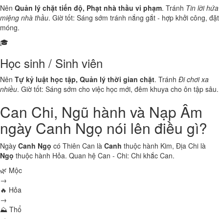
Nên
Quản lý chặt tiến độ, Phạt nhà thầu vi phạm
. Tránh
Tin lời hứa
miệng nhà thầu
. Giờ tốt: Sáng sớm tránh nắng gắt - hợp khởi công, đặt
móng.
🎓
Học sinh / Sinh viên
Nên
Tự kỷ luật học tập, Quản lý thời gian chặt
. Tránh
Đi chơi xa
nhiều
. Giờ tốt: Sáng sớm cho việc học mới, đêm khuya cho ôn tập sâu.
Can Chi, Ngũ hành và Nạp Âm
ngày Canh Ngọ nói lên điều gì?
Ngày
Canh Ngọ
có Thiên Can là
Canh
thuộc hành
Kim
, Địa Chi là
Ngọ
thuộc hành
Hỏa
. Quan hệ Can - Chi:
Chi khắc Can
.
🌿 Mộc
→
🔥 Hỏa
→
⛰ Thổ