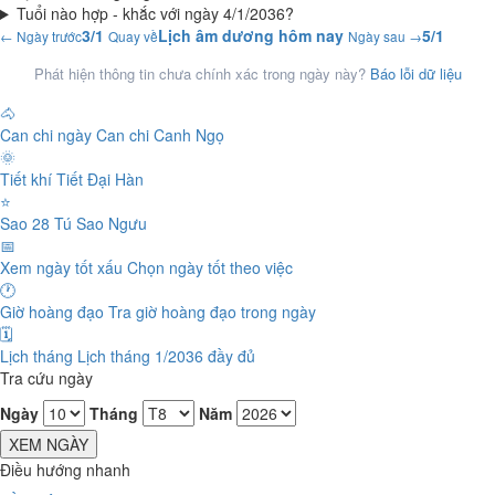
Tuổi nào hợp - khắc với ngày 4/1/2036?
3/1
Lịch âm dương hôm nay
5/1
← Ngày trước
Quay về
Ngày sau →
Phát hiện thông tin chưa chính xác trong ngày này?
Báo lỗi dữ liệu
🐴
Can chi ngày
Can chi Canh Ngọ
🌞
Tiết khí
Tiết Đại Hàn
⭐
Sao 28 Tú
Sao Ngưu
📅
Xem ngày tốt xấu
Chọn ngày tốt theo việc
🕐
Giờ hoàng đạo
Tra giờ hoàng đạo trong ngày
🗓️
Lịch tháng
Lịch tháng 1/2036 đầy đủ
Tra cứu ngày
Ngày
Tháng
Năm
XEM NGÀY
Điều hướng nhanh