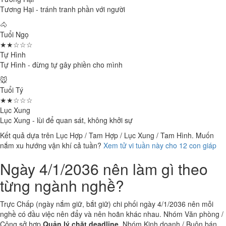
Tương Hại - tránh tranh phần với người
🐴
Tuổi Ngọ
★★☆☆☆
Tự Hình
Tự Hình - đừng tự gây phiền cho mình
🐭
Tuổi Tý
★★☆☆☆
Lục Xung
Lục Xung - lùi để quan sát, không khởi sự
Kết quả dựa trên Lục Hợp / Tam Hợp / Lục Xung / Tam Hình. Muốn
nắm xu hướng vận khí cả tuần?
Xem tử vi tuần này cho 12 con giáp
Ngày 4/1/2036 nên làm gì theo
từng ngành nghề?
Trực Chấp (ngày nắm giữ, bắt giữ) chi phối ngày 4/1/2036 nên mỗi
nghề có đầu việc nên đẩy và nên hoãn khác nhau. Nhóm Văn phòng /
Công sở hợp
Quản lý chặt deadline
. Nhóm Kinh doanh / Buôn bán