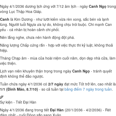
Ngày 4/1/2036 dương lịch ứng với 7/12 âm lịch - ngày
Canh Ngọ
trong
vòng Lục Thập Hoa Giáp.
Canh
là Kim Dương - như lưỡi kiếm vừa rèn xong, sắc bén và lạnh
lùng. Người tuổi Ngựa ưa tự do, không chịu trói buộc. Chi mạnh Can
yếu - cá nhân bị hoàn cảnh chi phối.
Nên lắng nghe, chưa nên hành động đột phá.
Năng lượng Chấp cứng rắn - hợp với việc thực thi kỷ luật, không thoả
hiệp.
Tháng Chạp âm - mùa của hoài niệm cuối năm, dọn dẹp nhà cửa, làm
việc thiện.
Lịch vạn niên khuyên thận trọng trong ngày
Canh Ngọ
- tránh quyết
định không thể đảo ngược.
Tuần chứa ngày 4/1/2036 có
2/7 ngày
đạt mức Tốt trở lên, cao nhất là
1/1 (Đinh Mão, 8.7/10)
- so cả tuần tại
bảng điểm 7 ngày trong tuần
.
🌾
Sự kiện - Tiết Đại Hàn
Ngày 4/1/2036 đang trong tiết
Đại Hàn
(20/1/2036 - 4/2/2036) - Rét
đậm nhất - cuối Đông sắp sang Xuân.