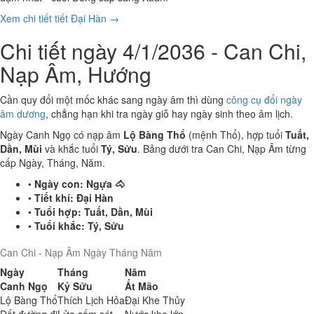
Xem chi tiết tiết Đại Hàn →
Chi tiết ngày 4/1/2036 - Can Chi,
Nạp Âm, Hướng
Cần quy đổi một mốc khác sang ngày âm thì dùng
công cụ đổi ngày
âm dương
, chẳng hạn khi tra ngày giỗ hay ngày sinh theo âm lịch.
Ngày Canh Ngọ có nạp âm
Lộ Bàng Thổ
(mệnh Thổ), hợp tuổi
Tuất,
Dần, Mùi
và khắc tuổi
Tý, Sửu
. Bảng dưới tra Can Chi, Nạp Âm từng
cấp Ngày, Tháng, Năm.
•
Ngày con:
Ngựa 🐴
•
Tiết khí:
Đại Hàn
•
Tuổi hợp:
Tuất, Dần, Mùi
•
Tuổi khắc:
Tý, Sửu
Can Chi - Nạp Âm Ngày Tháng Năm
Ngày
Tháng
Năm
Canh Ngọ
Kỷ Sửu
Ất Mão
Lộ Bàng Thổ
Thích Lịch Hỏa
Đại Khe Thủy