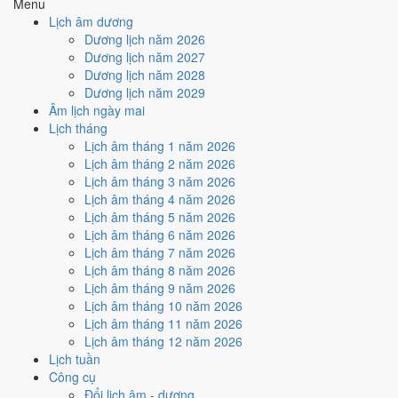
Menu
Cách tính ngày tốt
Lịch âm dương
🏗️
Động thổ - khởi công
Dương lịch năm 2026
4
/10
Trung bình
Dương lịch năm 2027
Động thổ - khởi công hôm nay ở
mức trung bình (4/10)
do
Dương lịch năm 2028
Ngày Hắc Đạo
gây bất lợi.
Dương lịch năm 2029
Âm lịch ngày mai
Cách tính ngày tốt
Lịch tháng
🏡
Nhập trạch - vào nhà mới
Lịch âm tháng 1 năm 2026
4
/10
Trung bình
Lịch âm tháng 2 năm 2026
Nhập trạch - vào nhà mới hôm nay ở
mức trung bình (4/10)
do
Lịch âm tháng 3 năm 2026
Sao Ngưu và Ngày Hắc Đạo
gây bất lợi.
Lịch âm tháng 4 năm 2026
Cách tính ngày tốt
Lịch âm tháng 5 năm 2026
🚗
Mua xe - tậu xe
Lịch âm tháng 6 năm 2026
4
/10
Trung bình
Lịch âm tháng 7 năm 2026
Mua xe - tậu xe hôm nay ở
mức trung bình (4/10)
do
Ngày
Lịch âm tháng 8 năm 2026
Hắc Đạo
gây bất lợi.
Lịch âm tháng 9 năm 2026
Lịch âm tháng 10 năm 2026
Cách tính ngày tốt
Lịch âm tháng 11 năm 2026
✈️
Xuất hành - đi xa
Lịch âm tháng 12 năm 2026
4
/10
Trung bình
Lịch tuần
Xuất hành - đi xa hôm nay ở
mức trung bình (4/10)
do
Ngày
Công cụ
Hắc Đạo
gây bất lợi.
Đổi lịch âm - dương