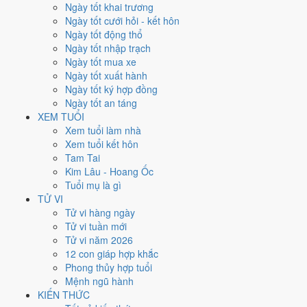
Thứ Sáu
Ngày tốt khai trương
Ngày Âm
Ngày tốt cưới hỏi - kết hôn
Tháng 1 năm 2036
Ngày tốt động thổ
4
Ngày tốt nhập trạch
Tháng 12 âm năm 2035
Ngày tốt mua xe
7
Ngày tốt xuất hành
Tiết Đại Hàn
Ngày tốt ký hợp đồng
Giờ
Ngày tốt an táng
Bính Tý
XEM TUỔI
Ngày 7
Xem tuổi làm nhà
Canh Ngọ
Xem tuổi kết hôn
Tháng 12
Tam Tai
Kỷ Sửu
Kim Lâu - Hoang Ốc
Năm 2035
Tuổi mụ là gì
Ất Mão
TỬ VI
Tử vi hàng ngày
Ngày Canh Ngọ có Trực
Chấp
(ngày nắm giữ, bắt giữ) nhưng gặp Sao
Tử vi tuần mới
Thiên Lao hắc đạo
. Điểm trung bình 7 việc chính chỉ
4.0/10
nên đây
Tử vi năm 2026
là
Ngày Hung
, cần thận trọng với các quyết định lớn khó đảo ngược.
12 con giáp hợp khắc
Phong thủy hợp tuổi
Tuổi
Tuất, Dần, Mùi
hợp ngày; tuổi
Tý
nên thận trọng (Lục Xung).
Mệnh ngũ hành
Ngày 4/1/2036 tốt hay xấu cho
KIẾN THỨC