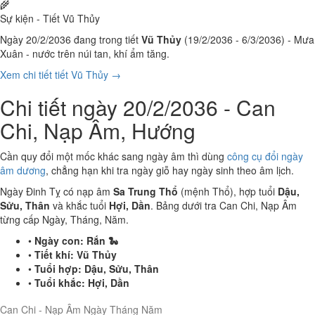
🌾
Sự kiện - Tiết Vũ Thủy
Ngày 20/2/2036 đang trong tiết
Vũ Thủy
(19/2/2036 - 6/3/2036) - Mưa
Xuân - nước trên núi tan, khí ẩm tăng.
Xem chi tiết tiết Vũ Thủy →
Chi tiết ngày 20/2/2036 - Can
Chi, Nạp Âm, Hướng
Cần quy đổi một mốc khác sang ngày âm thì dùng
công cụ đổi ngày
âm dương
, chẳng hạn khi tra ngày giỗ hay ngày sinh theo âm lịch.
Ngày Đinh Tỵ có nạp âm
Sa Trung Thổ
(mệnh Thổ), hợp tuổi
Dậu,
Sửu, Thân
và khắc tuổi
Hợi, Dần
. Bảng dưới tra Can Chi, Nạp Âm
từng cấp Ngày, Tháng, Năm.
•
Ngày con:
Rắn 🐍
•
Tiết khí:
Vũ Thủy
•
Tuổi hợp:
Dậu, Sửu, Thân
•
Tuổi khắc:
Hợi, Dần
Can Chi - Nạp Âm Ngày Tháng Năm