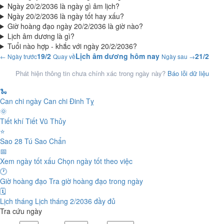
Ngày 20/2/2036 là ngày gì âm lịch?
Ngày 20/2/2036 là ngày tốt hay xấu?
Giờ hoàng đạo ngày 20/2/2036 là giờ nào?
Lịch âm dương là gì?
Tuổi nào hợp - khắc với ngày 20/2/2036?
19/2
Lịch âm dương hôm nay
21/2
← Ngày trước
Quay về
Ngày sau →
Phát hiện thông tin chưa chính xác trong ngày này?
Báo lỗi dữ liệu
🐍
Can chi ngày
Can chi Đinh Tỵ
🌞
Tiết khí
Tiết Vũ Thủy
⭐
Sao 28 Tú
Sao Chẩn
📅
Xem ngày tốt xấu
Chọn ngày tốt theo việc
🕐
Giờ hoàng đạo
Tra giờ hoàng đạo trong ngày
🗓️
Lịch tháng
Lịch tháng 2/2036 đầy đủ
Tra cứu ngày