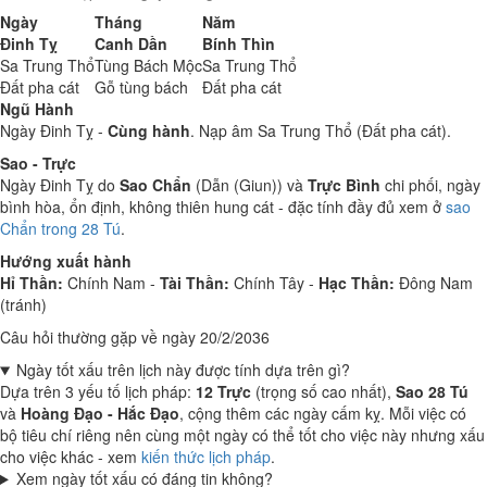
Ngày
Tháng
Năm
Đinh Tỵ
Canh Dần
Bính Thìn
Sa Trung Thổ
Tùng Bách Mộc
Sa Trung Thổ
Đất pha cát
Gỗ tùng bách
Đất pha cát
Ngũ Hành
Ngày Đinh Tỵ -
Cùng hành
. Nạp âm Sa Trung Thổ (Đất pha cát).
Sao - Trực
Ngày Đinh Tỵ do
Sao Chẩn
(Dẫn (Giun)) và
Trực Bình
chi phối, ngày
bình hòa, ổn định, không thiên hung cát - đặc tính đầy đủ xem ở
sao
Chẩn trong 28 Tú
.
Hướng xuất hành
Hỉ Thần:
Chính Nam -
Tài Thần:
Chính Tây -
Hạc Thần:
Đông Nam
(tránh)
Câu hỏi thường gặp về ngày 20/2/2036
Ngày tốt xấu trên lịch này được tính dựa trên gì?
Dựa trên 3 yếu tố lịch pháp:
12 Trực
(trọng số cao nhất),
Sao 28 Tú
và
Hoàng Đạo - Hắc Đạo
, cộng thêm các ngày cấm kỵ. Mỗi việc có
bộ tiêu chí riêng nên cùng một ngày có thể tốt cho việc này nhưng xấu
cho việc khác - xem
kiến thức lịch pháp
.
Xem ngày tốt xấu có đáng tin không?