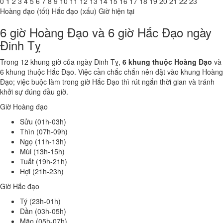
0
1
2
3
4
5
6
7
8
9
10
11
12
13
14
15
16
17
18
19
20
21
22
23
Hoàng đạo (tốt)
Hắc đạo (xấu)
Giờ hiện tại
6 giờ Hoàng Đạo và 6 giờ Hắc Đạo ngày
Đinh Tỵ
Trong 12 khung giờ của ngày Đinh Tỵ,
6 khung thuộc Hoàng Đạo
và
6 khung thuộc Hắc Đạo. Việc cần chắc chắn nên đặt vào khung Hoàng
Đạo; việc buộc làm trong giờ Hắc Đạo thì rút ngắn thời gian và tránh
khởi sự đúng đầu giờ.
Giờ Hoàng đạo
Sửu (01h-03h)
Thìn (07h-09h)
Ngọ (11h-13h)
Mùi (13h-15h)
Tuất (19h-21h)
Hợi (21h-23h)
Giờ Hắc đạo
Tý (23h-01h)
Dần (03h-05h)
Mão (05h-07h)