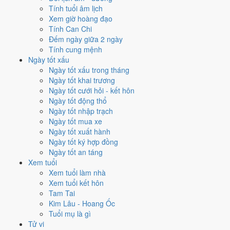
✈️
Xuất hành - đi xa
Tính tuổi âm lịch
8
/10
Rất tốt
Xem giờ hoàng đạo
Xuất hành - đi xa hôm nay ở
mức rất tốt (8/10)
nhờ hợp
Sao
Tính Can Chi
Chẩn và Ngày Hoàng Đạo
.
Đếm ngày giữa 2 ngày
Tính cung mệnh
Cách tính ngày tốt
Ngày tốt xấu
Tìm hiểu cách chấm:
Trực Bình nghĩa là gì
·
Sao Chẩn trong 28 Tú
·
Ngày tốt xấu trong tháng
phân biệt Hoàng Đạo - Hắc Đạo
·
Can Chi và Ngũ hành ngày
Ngày tốt khai trương
Điểm số tổng hợp từ Trực, Sao 28 Tú và Hoàng Đạo - Hắc Đạo.
So
Ngày tốt cưới hỏi - kết hôn
sánh cả tháng
Ngày tốt động thổ
Ngày tốt nhập trạch
Nếu ngày 20/2/2036 không hợp
Ngày tốt mua xe
việc của bạn thì sao?
Ngày tốt xuất hành
Ngày tốt ký hợp đồng
Ngày tốt an táng
Ngay trong một ngày đẹp như 20/2 vẫn có việc bị chấm thấp. Hai việc
Xem tuổi
bị chấm thấp nhất hôm nay là
may áo (4/10) và kết bạn (5/10)
. Có
3
Xem tuổi làm nhà
cách hạ rủi ro
mà vẫn giữ được lịch của bạn.
Xem tuổi kết hôn
Coi việc vào giờ Hoàng Đạo trong chính ngày này.
Khung
Tam Tai
Thìn (07h-09h)
rơi đúng giờ hành chính nên dễ sắp xếp nhất
Kim Lâu - Hoang Ốc
cho việc buộc phải làm đúng ngày 20/2/2036. Bảng đủ 6 giờ
Tuổi mụ là gì
Hoàng Đạo và 6 giờ Hắc Đạo nằm ngay mục kế tiếp.
Tử vi