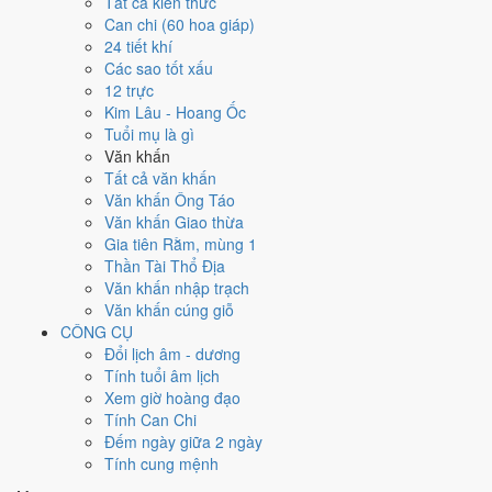
Tất cả kiến thức
tốt hơn
để thay thế, xem mục xử lý bên dưới.
Can chi (60 hoa giáp)
24 tiết khí
Ngày 20/2/2036 tốt hay xấu cho
Các sao tốt xấu
12 trực
việc gì?
Kim Lâu - Hoang Ốc
Tuổi mụ là gì
Ngày 20/2/2036 đạt
6.6/10
trung bình cho 7 việc chính: cao nhất là
Văn khấn
Mua xe - tậu xe (8/10)
, thấp nhất là
May áo - cắt áo cưới (4/10)
.
Tất cả văn khấn
Trực Bình (ngày bình hòa, ổn định, không thiên hung cát) nhưng gặp
Văn khấn Ông Táo
Sao Bảo Quang (Thiên Đức) hoàng đạo nên điểm từng việc chênh
Văn khấn Giao thừa
nhau như bảng dưới.
Gia tiên Rằm, mùng 1
Thần Tài Thổ Địa
💍
Cưới hỏi - đính hôn
Văn khấn nhập trạch
6
/10
Tốt
Văn khấn cúng giỗ
Cưới hỏi - đính hôn hôm nay ở
mức tốt (6/10)
nhờ hợp
Ngày
CÔNG CỤ
Hoàng Đạo
.
Đổi lịch âm - dương
Cách tính ngày tốt
Tính tuổi âm lịch
🏪
Khai trương - mở cửa hàng
Xem giờ hoàng đạo
6
/10
Tốt
Tính Can Chi
Khai trương - mở cửa hàng hôm nay ở
mức tốt (6/10)
nhờ hợp
Đếm ngày giữa 2 ngày
Ngày Hoàng Đạo
.
Tính cung mệnh
Cách tính ngày tốt