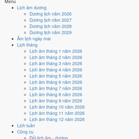
Menu
🤝
Ký hợp đồng - giao ước
Lịch âm dương
6
/10
Tốt
Dương lịch năm 2026
Ký hợp đồng - giao ước hôm nay ở
mức tốt (6/10)
nhờ hợp
Dương lịch năm 2027
Ngày Hoàng Đạo
.
Dương lịch năm 2028
Dương lịch năm 2029
Cách tính ngày tốt
Âm lịch ngày mai
🏗️
Động thổ - khởi công
Lịch tháng
6
/10
Tốt
Lịch âm tháng 1 năm 2026
Động thổ - khởi công hôm nay ở
mức tốt (6/10)
nhờ hợp
Ngày
Lịch âm tháng 2 năm 2026
Hoàng Đạo
.
Lịch âm tháng 3 năm 2026
Cách tính ngày tốt
Lịch âm tháng 4 năm 2026
🏡
Nhập trạch - vào nhà mới
Lịch âm tháng 5 năm 2026
6
/10
Tốt
Lịch âm tháng 6 năm 2026
Nhập trạch - vào nhà mới hôm nay ở
mức tốt (6/10)
nhờ hợp
Lịch âm tháng 7 năm 2026
Ngày Hoàng Đạo
.
Lịch âm tháng 8 năm 2026
Lịch âm tháng 9 năm 2026
Cách tính ngày tốt
Lịch âm tháng 10 năm 2026
🚗
Mua xe - tậu xe
Lịch âm tháng 11 năm 2026
8
/10
Rất tốt
Lịch âm tháng 12 năm 2026
Mua xe - tậu xe hôm nay ở
mức rất tốt (8/10)
nhờ hợp
Sao
Lịch tuần
Chẩn và Ngày Hoàng Đạo
.
Công cụ
Cách tính ngày tốt
Đổi lịch âm - dương