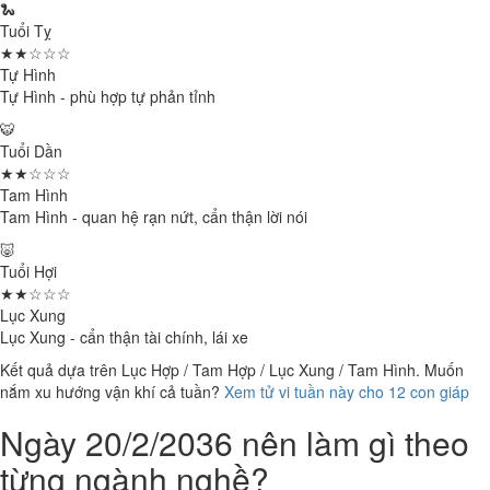
🐍
Tuổi Tỵ
★★☆☆☆
Tự Hình
Tự Hình - phù hợp tự phản tỉnh
🐯
Tuổi Dần
★★☆☆☆
Tam Hình
Tam Hình - quan hệ rạn nứt, cẩn thận lời nói
🐷
Tuổi Hợi
★★☆☆☆
Lục Xung
Lục Xung - cẩn thận tài chính, lái xe
Kết quả dựa trên Lục Hợp / Tam Hợp / Lục Xung / Tam Hình. Muốn
nắm xu hướng vận khí cả tuần?
Xem tử vi tuần này cho 12 con giáp
Ngày 20/2/2036 nên làm gì theo
từng ngành nghề?