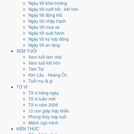
Thứ Tư
Ngày tốt khai trương
Ngày Âm
Ngày tốt cưới hỏi - kết hôn
Tháng 2 năm 2036
Ngày tốt động thổ
20
Ngày tốt nhập trạch
Tháng 1 âm năm 2036
Ngày tốt mua xe
24
Ngày tốt xuất hành
Tiết Vũ Thủy
Ngày tốt ký hợp đồng
Giờ
Ngày tốt an táng
Canh Tý
XEM TUỔI
Ngày 24
Xem tuổi làm nhà
Đinh Tỵ
Xem tuổi kết hôn
Tháng 1
Tam Tai
Canh Dần
Kim Lâu - Hoang Ốc
Năm 2036
Tuổi mụ là gì
Bính Thìn
TỬ VI
Tử vi hàng ngày
Ngày Đinh Tỵ có Trực
Bình
(ngày bình hòa, ổn định, không thiên hung
Tử vi tuần mới
cát) nhưng gặp Sao
Bảo Quang (Thiên Đức) hoàng đạo
. Điểm trung
Tử vi năm 2026
bình 7 việc chính
6.6/10
nên đây là
Ngày Cát
, thuận lợi cho các việc
12 con giáp hợp khắc
quan trọng.
Phong thủy hợp tuổi
Mệnh ngũ hành
Tuổi
Dậu, Sửu, Thân
hợp ngày; tuổi
Hợi
nên thận trọng (Lục Xung).
KIẾN THỨC
Ngày 20/2/2036 chỉ đạt
6.6/10
cho việc trọng đại. Có
2 ngày gần đây