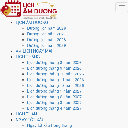
Togg
navig
LỊCH ÂM DƯƠNG
Trang chủ
Dương lịch năm 2026
Lịch năm 2036
Dương lịch năm 2027
Tháng 2/2036
Dương lịch năm 2028
Ngày 20/2/2036 (Đinh Tỵ)
Dương lịch năm 2029
ÂM LỊCH NGÀY MAI
Xem ngày
20/2/2036
dương
LỊCH THÁNG
Lịch dương tháng 8 năm 2026
lịch - Ngày 24/1 âm lịch
Lịch dương tháng 9 năm 2026
Lịch dương tháng 10 năm 2026
(Đinh Tỵ) tốt hay xấu?
Lịch dương tháng 11 năm 2026
Lịch dương tháng 12 năm 2026
Lịch dương tháng 1 năm 2027
Ngày 20/2/2036 dương lịch (Thứ Tư) là ngày 24/1/2036 âm lịch
,
Lịch dương tháng 2 năm 2027
tức ngày
Đinh Tỵ
- Cùng hành, Trực Bình, Sao Chẩn, nạp âm Sa
Lịch dương tháng 3 năm 2027
Trung Thổ. Tổng hòa, đây là
Ngày Cát
với điểm trung bình
6.6/10
cho
Lịch dương tháng 4 năm 2027
các việc quan trọng. Giờ Hoàng Đạo trong ngày:
Sửu, Thìn, Ngọ,
LỊCH TUẦN
Mùi, Tuất, Hợi
.
NGÀY TỐT XẤU
Ngày Dương
Ngày tốt xấu trong tháng