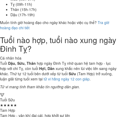
Tỵ (09h-11h)
Thân (15h-17h)
Dậu (17h-19h)
Muốn tính giờ hoàng đạo cho ngày khác hoặc việc cụ thể?
Tra giờ
hoàng đạo chi tiết
Tuổi nào hợp, tuổi nào xung ngày
Đinh Tỵ?
Cá nhân hóa
Tuổi
Dậu, Sửu, Thân
hợp ngày Đinh Tỵ nhờ quan hệ tam hợp - lục
hợp với chi Tỵ, còn tuổi
Hợi, Dần
xung khắc nên lùi việc lớn sang ngày
khác. Thứ tự 12 tuổi bên dưới xếp từ tuổi
Sửu
(Tam Hợp) trở xuống,
luận giải từng tuổi xem tại
tử vi hằng ngày 12 con giáp
.
Tử vi mang tính tham khảo tín ngưỡng dân gian.
🐮
Tuổi Sửu
★★★★★
Tam Hợp
Tam Hợp - vận khí đại cát, hợp khởi sự lớn