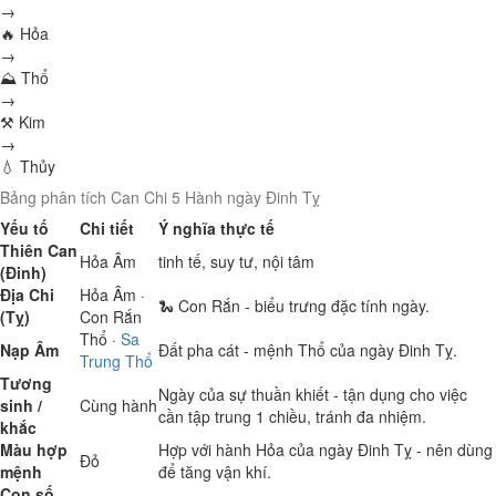
→
🔥 Hỏa
→
⛰ Thổ
→
⚒ Kim
→
💧 Thủy
Bảng phân tích Can Chi 5 Hành ngày Đinh Tỵ
Yếu tố
Chi tiết
Ý nghĩa thực tế
Thiên Can
Hỏa
Âm
tinh tế, suy tư, nội tâm
(Đinh)
Địa Chi
Hỏa
Âm ·
🐍 Con Rắn - biểu trưng đặc tính ngày.
(Tỵ)
Con Rắn
Thổ
·
Sa
Nạp Âm
Đất pha cát - mệnh Thổ của ngày Đinh Tỵ.
Trung Thổ
Tương
Ngày của sự thuần khiết - tận dụng cho việc
sinh /
Cùng hành
cần tập trung 1 chiều, tránh đa nhiệm.
khắc
Màu hợp
Hợp với hành Hỏa của ngày Đinh Tỵ - nên dùng
Đỏ
mệnh
để tăng vận khí.
Con số