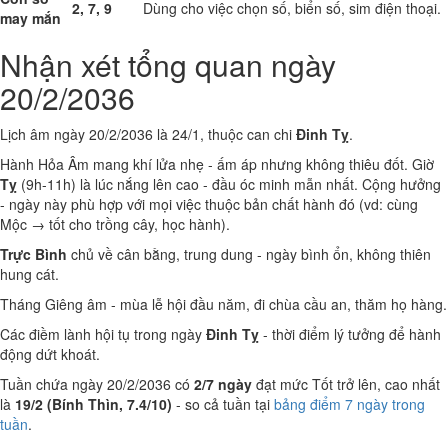
2, 7, 9
Dùng cho việc chọn số, biển số, sim điện thoại.
may mắn
Nhận xét tổng quan ngày
20/2/2036
Lịch âm ngày 20/2/2036 là 24/1, thuộc can chi
Đinh Tỵ
.
Hành Hỏa Âm mang khí lửa nhẹ - ấm áp nhưng không thiêu đốt. Giờ
Tỵ
(9h-11h) là lúc nắng lên cao - đầu óc minh mẫn nhất. Cộng hưởng
- ngày này phù hợp với mọi việc thuộc bản chất hành đó (vd: cùng
Mộc → tốt cho trồng cây, học hành).
Trực Bình
chủ về cân bằng, trung dung - ngày bình ổn, không thiên
hung cát.
Tháng Giêng âm - mùa lễ hội đầu năm, đi chùa cầu an, thăm họ hàng.
Các điềm lành hội tụ trong ngày
Đinh Tỵ
- thời điểm lý tưởng để hành
động dứt khoát.
Tuần chứa ngày 20/2/2036 có
2/7 ngày
đạt mức Tốt trở lên, cao nhất
là
19/2 (Bính Thìn, 7.4/10)
- so cả tuần tại
bảng điểm 7 ngày trong
tuần
.