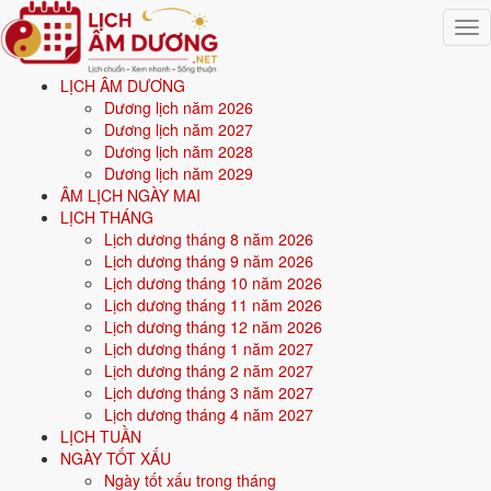
Togg
navig
LỊCH ÂM DƯƠNG
Trang chủ
Dương lịch năm 2026
Mệnh ngũ hành
Dương lịch năm 2027
Sinh năm 1951
Dương lịch năm 2028
Dương lịch năm 2029
🌿
ÂM LỊCH NGÀY MAI
LỊCH THÁNG
Lịch dương tháng 8 năm 2026
Sinh năm
1951
mệnh gì? Tân Mão Tùng Bách Mộc -
Lịch dương tháng 9 năm 2026
mệnh Mộc
Lịch dương tháng 10 năm 2026
Lịch dương tháng 11 năm 2026
Người sinh năm
1951
là tuổi
Tân Mão
(con Mèo), nạp âm
Tùng Bách
Lịch dương tháng 12 năm 2026
Mộc
-
Gỗ tùng bách
, mệnh
Mộc
. Năm
2026
76 tuổi mụ
(75 tuổi
Lịch dương tháng 1 năm 2027
dương).
Lịch dương tháng 2 năm 2027
Lịch dương tháng 3 năm 2027
Lịch dương tháng 4 năm 2027
Sinh năm
1951
(Tân Mão, con Mèo) thuộc mệnh
Mộc
- nạp âm
Tùng
LỊCH TUẦN
Bách Mộc
.
NGÀY TỐT XẤU
Ngày tốt xấu trong tháng
Màu hợp:
Xanh lá, Xanh lục.
Hướng hợp:
Đông, Đông Nam.