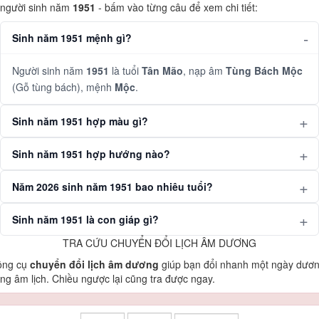
người sinh năm
1951
- bấm vào từng câu để xem chi tiết:
Sinh năm 1951 mệnh gì?
Người sinh năm
1951
là tuổi
Tân Mão
, nạp âm
Tùng Bách Mộc
(Gỗ tùng bách), mệnh
Mộc
.
Sinh năm 1951 hợp màu gì?
Sinh năm 1951 hợp hướng nào?
Năm 2026 sinh năm 1951 bao nhiêu tuổi?
Sinh năm 1951 là con giáp gì?
TRA CỨU CHUYỂN ĐỔI LỊCH ÂM DƯƠNG
ông cụ
chuyển đổi lịch âm dương
giúp bạn đổi nhanh một ngày dươ
ng âm lịch. Chiều ngược lại cũng tra được ngay.