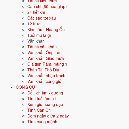
Tất cả kiến thức
Màu hợp
Xanh lá
Xanh lục
Can chi (60 hoa giáp)
24 tiết khí
Hướng hợp
Đông, Đông Nam
Các sao tốt xấu
12 trực
Hành tương sinh
Thủy (Thủy sinh Mộc); Hỏa (Mộc sinh
Kim Lâu - Hoang Ốc
Hỏa)
Tuổi mụ là gì
Văn khấn
Hành tương khắc
Kim (Kim khắc Mộc); Thổ (Mộc khắc Thổ)
Tất cả văn khấn
Văn khấn Ông Táo
Tuổi năm 2026
76 tuổi mụ / 75 tuổi dương - Cao niên
Văn khấn Giao thừa
Gia tiên Rằm, mùng 1
Thần Tài Thổ Địa
Ý nghĩa nạp âm Tùng Bách Mộc
Văn khấn nhập trạch
Văn khấn cúng giỗ
Người sinh năm
1951
mang nạp âm
Tùng Bách Mộc
- biểu tượng cho
CÔNG CỤ
Gỗ tùng bách
. Đây là một trong các nạp âm thuộc hành
Mộc
trong
Đổi lịch âm - dương
vòng 60 hoa giáp.
Tính tuổi âm lịch
Tượng trưng cho cây cối, sự phát triển, sinh sôi. Người mệnh Mộc
Xem giờ hoàng đạo
nhân hậu, sáng tạo, linh hoạt.
Tính Can Chi
Đếm ngày giữa 2 ngày
Tìm hiểu chi tiết nạp âm Tùng Bách Mộc: màu hợp, hướng tốt, năm
Tính cung mệnh
sinh, tương sinh tương khắc →