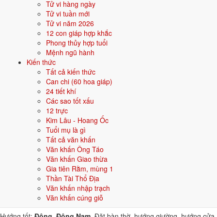
Tử vi hàng ngày
bộ chữ Hán thuộc hành bản mệnh hoặc hành tương sinh; tránh bộ chữ
Tử vi tuần mới
thuộc hành tương khắc. Dưới đây là gợi ý cho
Nam
:
Tử vi năm 2026
12 con giáp hợp khắc
👦 Nam
👧 Nữ
Phong thủy hợp tuổi
Mệnh ngũ hành
Gợi ý tên đẹp cho Nam mệnh Mộc:
Kiến thức
Tất cả kiến thức
Quang Lâm
Bảo Sơn
Tùng Lâm
Đan Mộc
Tuệ Lâm
Can chi (60 hoa giáp)
24 tiết khí
Sinh năm 1951 hợp gì - kỵ gì
Các sao tốt xấu
12 trực
Người sinh năm
1951
mệnh
Mộc
hợp các yếu tố thuộc bản mệnh và
Kim Lâu - Hoang Ốc
tương sinh, kỵ các yếu tố tương khắc. Cụ thể trên 5 phương diện:
Tuổi mụ là gì
Tất cả văn khấn
Sinh năm 1951 hợp màu gì?
Văn khấn Ông Táo
Văn khấn Giao thừa
Người mệnh
Mộc
sinh năm 1951 nên ưu tiên các màu thuộc bản
Gia tiên Rằm, mùng 1
mệnh và màu tương sinh:
Xanh lá, Xanh lục
. Dùng cho quần áo, xe,
Thần Tài Thổ Địa
sơn nhà, vật phẩm phong thuỷ.
Văn khấn nhập trạch
Sinh năm 1951 hợp hướng nào?
Văn khấn cúng giỗ
Hướng tốt:
Đông, Đông Nam
. Đặt bàn thờ, hướng giường, hướng cửa