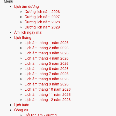
Menu
Quan hệ Can × Chi (Kim khắc Mộc):
Can Kim khắc Chi Mộc - bản
Lịch âm dương
thân chế ngự hoàn cảnh. Tính cách mạnh mẽ, kiểm soát cao, dễ làm
Dương lịch năm 2026
lãnh đạo.
Dương lịch năm 2027
Dương lịch năm 2028
Điểm mạnh:
Quyết đoán, có khả năng dẫn dắt, biết cách áp đặt
Dương lịch năm 2029
và đạt mục tiêu.
Âm lịch ngày mai
Lịch tháng
Điểm cần lưu ý:
Dễ va chạm, đối lập với hoàn cảnh, cần học
Lịch âm tháng 1 năm 2026
cách hòa hợp.
Lịch âm tháng 2 năm 2026
Lịch âm tháng 3 năm 2026
Lịch âm tháng 4 năm 2026
Bối cảnh vận khí khi sinh năm 1951
Lịch âm tháng 5 năm 2026
Người sinh năm
1951
rơi vào
Vận 5 - Ngũ Hoàng Thổ
(1944-1963)
Lịch âm tháng 6 năm 2026
trong chu kỳ Tam Nguyên Cửu Vận. Mệnh Mộc sinh trong Vận 5 Ngũ
Lịch âm tháng 7 năm 2026
Hoàng Thổ (Thổ) - mộc khắc thổ: bản mệnh phải vượt qua thử thách
Lịch âm tháng 8 năm 2026
của thời đại để khẳng định mình, nhưng nếu vượt được sẽ tạo nên dấu
Lịch âm tháng 9 năm 2026
ấn rất riêng.
Lịch âm tháng 10 năm 2026
Lịch âm tháng 11 năm 2026
Lịch âm tháng 12 năm 2026
Tính chất vận:
Trung cung, biến động lớn - Vận xung đột -
Lịch tuần
chiến tranh, tái thiết, định hình lại.
Công cụ
Quan hệ mệnh × vận:
Mộc khắc Thổ.
Đổi lịch âm - dương