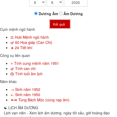
Dương
Âm
Âm
Dương
Kết quả
Cụm mệnh ngũ hành
⚖️ Hub Mệnh ngũ hành
🌿 60 Hoa giáp (Can Chi)
☀️ 24 Tiết khí
Công cụ liên quan
⭐ Tính cung mệnh năm 1951
🌿 Tính can chi
🎂 Tính tuổi âm lịch
Năm khác
→ Sinh năm 1952
← Sinh năm 1950
⏪⏪ Tùng Bách Mộc (cùng nạp âm)
☯
LỊCH ÂM DƯƠNG
Lịch vạn niên - Xem lịch âm dương, ngày tốt xấu, giờ hoàng đạo