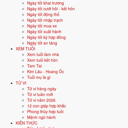
Ngày tốt khai trương
Vận khí khi sinh:
Vận 5 Ngũ Hoàng Thổ (1944-1963) - Trung cung,
Ngày tốt cưới hỏi - kết hôn
biến động lớn.
Ngày tốt động thổ
Năm
2026
:
76 tuổi mụ, năm Bính Ngọ - Bình hoà với Thái Tuế.
Ngày tốt nhập trạch
Ngày tốt mua xe
Ngày tốt xuất hành
Sinh năm 1951 là tuổi gì, mệnh gì?
Ngày tốt ký hợp đồng
Ngày tốt an táng
Người sinh năm
1951
là tuổi
Tân Mão
- con Mèo, nạp âm
Tùng Bách
XEM TUỔI
Mộc
, mệnh
Mộc
. Màu hợp gồm Xanh lá, Xanh lục; hướng hợp là
Xem tuổi làm nhà
Đông, Đông Nam. Bảng dưới đây tóm tắt 10 chỉ số cốt lõi:
Xem tuổi kết hôn
Tam Tai
Năm sinh dương
1951
Kim Lâu - Hoang Ốc
lịch
Tuổi mụ là gì
TỬ VI
Can chi
Tân Mão
(Âm Kim - Mộc)
Tử vi hàng ngày
Tử vi tuần mới
Con giáp
Mão - Con Mèo
Tử vi năm 2026
12 con giáp hợp khắc
Nạp âm
Tùng Bách Mộc
(Gỗ tùng bách)
Phong thủy hợp tuổi
Mệnh ngũ hành
Mệnh ngũ hành
🌿
Mộc
KIẾN THỨC