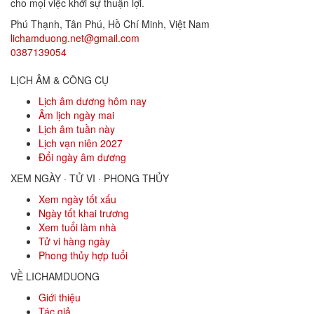
cho mọi việc khởi sự thuận lợi.
Phú Thạnh, Tân Phú
,
Hồ Chí Minh
,
Việt Nam
lichamduong.net@gmail.com
0387139054
LỊCH ÂM & CÔNG CỤ
Lịch âm dương hôm nay
Âm lịch ngày mai
Lịch âm tuần này
Lịch vạn niên 2027
Đổi ngày âm dương
XEM NGÀY · TỬ VI · PHONG THỦY
Xem ngày tốt xấu
Ngày tốt khai trương
Xem tuổi làm nhà
Tử vi hàng ngày
Phong thủy hợp tuổi
VỀ LICHAMDUONG
Giới thiệu
Tác giả