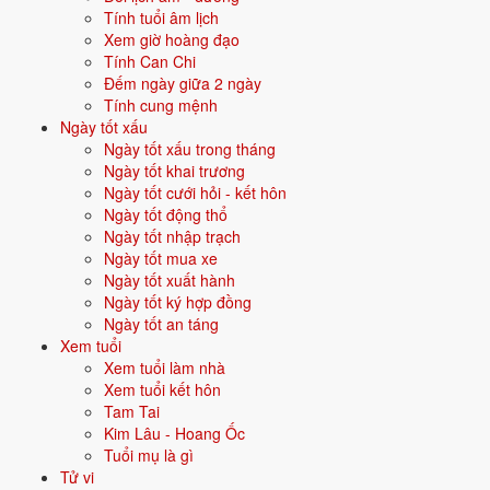
Tính tuổi âm lịch
Xem giờ hoàng đạo
Vận năm 2026 Bính Ngọ cho người sinh năm 1951
Tính Can Chi
Đếm ngày giữa 2 ngày
Năm
2026
(Bính Ngọ), người tuổi
Mão
(sinh năm 1951) ở
tuổi 76
mụ -
Tính cung mệnh
thuộc nhóm
Cao niên
. Quan hệ với Thái Tuế năm xem:
Bình hoà với
Ngày tốt xấu
Thái Tuế
.
Ngày tốt xấu trong tháng
Ngày tốt khai trương
Năm tương đối ổn định - không có biến động lớn về vận khí.
Ngày tốt cưới hỏi - kết hôn
Ngày tốt động thổ
Ngày tốt nhập trạch
Năm 2026 người sinh năm 1951 nên tập trung gì?
Ngày tốt mua xe
Ở độ tuổi
75 (Cao niên)
, người sinh năm 1951 nên ưu tiên các chủ đề
Ngày tốt xuất hành
sau:
Ngày tốt ký hợp đồng
Ngày tốt an táng
Sức khỏe
Phong thuỷ an dưỡng
Xem tuổi
Xem tuổi làm nhà
Xem tuổi kết hôn
Hậu vận - con cháu
Tích phúc hậu thế
Tam Tai
Kim Lâu - Hoang Ốc
Đặt tên cho người sinh năm 1951 mệnh Mộc
Tuổi mụ là gì
Tử vi
Khi đặt tên cho người sinh năm
1951
mệnh
Mộc
, nên chọn các tên có