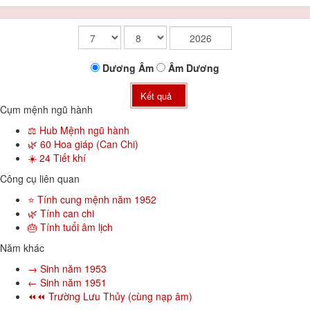
Dương
Âm
Âm
Dương
Kết quả
Cụm mệnh ngũ hành
⚖️ Hub Mệnh ngũ hành
🌿 60 Hoa giáp (Can Chi)
☀️ 24 Tiết khí
Công cụ liên quan
⭐ Tính cung mệnh năm 1952
🌿 Tính can chi
🎂 Tính tuổi âm lịch
Năm khác
→ Sinh năm 1953
← Sinh năm 1951
⏪⏪ Trường Lưu Thủy (cùng nạp âm)