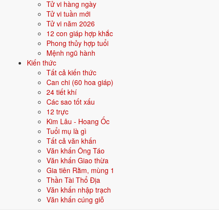
Tử vi hàng ngày
Đặt tên cho người sinh năm 1952 mệnh Thủy
Tử vi tuần mới
Khi đặt tên cho người sinh năm
1952
mệnh
Thủy
, nên chọn các tên có
Tử vi năm 2026
bộ chữ Hán thuộc hành bản mệnh hoặc hành tương sinh; tránh bộ chữ
12 con giáp hợp khắc
thuộc hành tương khắc. Dưới đây là gợi ý cho
Nam
:
Phong thủy hợp tuổi
Mệnh ngũ hành
👦 Nam
👧 Nữ
Kiến thức
Tất cả kiến thức
Can chi (60 hoa giáp)
Gợi ý tên đẹp cho Nam mệnh Thủy:
24 tiết khí
Hải Đăng
Giang Long
Quang Hải
Trường Giang
Hồng Hải
Các sao tốt xấu
12 trực
Sinh năm 1952 hợp gì - kỵ gì
Kim Lâu - Hoang Ốc
Tuổi mụ là gì
Người sinh năm
1952
mệnh
Thủy
hợp các yếu tố thuộc bản mệnh và
Tất cả văn khấn
tương sinh, kỵ các yếu tố tương khắc. Cụ thể trên 5 phương diện:
Văn khấn Ông Táo
Văn khấn Giao thừa
Sinh năm 1952 hợp màu gì?
Gia tiên Rằm, mùng 1
Thần Tài Thổ Địa
Người mệnh
Thủy
sinh năm 1952 nên ưu tiên các màu thuộc bản
Văn khấn nhập trạch
mệnh và màu tương sinh:
Đen, Xanh dương, Xanh nước biển
. Dùng
Văn khấn cúng giỗ
cho quần áo, xe, sơn nhà, vật phẩm phong thuỷ.