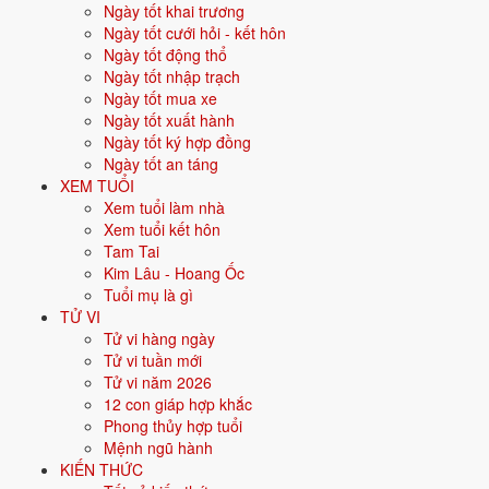
Ngày tốt khai trương
Vận khí khi sinh:
Vận 5 Ngũ Hoàng Thổ (1944-1963) - Trung cung,
Ngày tốt cưới hỏi - kết hôn
biến động lớn.
Ngày tốt động thổ
Năm
2026
:
75 tuổi mụ, năm Bính Ngọ - Bình hoà với Thái Tuế.
Ngày tốt nhập trạch
Ngày tốt mua xe
Ngày tốt xuất hành
Sinh năm 1952 là tuổi gì, mệnh gì?
Ngày tốt ký hợp đồng
Ngày tốt an táng
Người sinh năm
1952
là tuổi
Nhâm Thìn
- con Rồng, nạp âm
Trường
XEM TUỔI
Lưu Thủy
, mệnh
Thủy
. Màu hợp gồm Đen, Xanh dương, Xanh nước
Xem tuổi làm nhà
biển; hướng hợp là Bắc. Bảng dưới đây tóm tắt 10 chỉ số cốt lõi:
Xem tuổi kết hôn
Tam Tai
Năm sinh dương
1952
Kim Lâu - Hoang Ốc
lịch
Tuổi mụ là gì
TỬ VI
Can chi
Nhâm Thìn
(Dương Thủy - Thổ)
Tử vi hàng ngày
Tử vi tuần mới
Con giáp
Thìn - Con Rồng
Tử vi năm 2026
12 con giáp hợp khắc
Nạp âm
Trường Lưu Thủy
(Nước chảy mạnh)
Phong thủy hợp tuổi
Mệnh ngũ hành
Mệnh ngũ hành
💧
Thủy
KIẾN THỨC