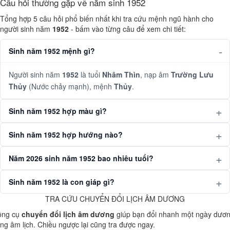
Câu hỏi thường gặp về năm sinh 1952
Tổng hợp 5 câu hỏi phổ biến nhất khi tra cứu mệnh ngũ hành cho
người sinh năm
1952
- bấm vào từng câu để xem chi tiết:
Sinh năm 1952 mệnh gì?
Người sinh năm
1952
là tuổi
Nhâm Thìn
, nạp âm
Trường Lưu
Thủy
(Nước chảy mạnh), mệnh
Thủy
.
Sinh năm 1952 hợp màu gì?
Sinh năm 1952 hợp hướng nào?
Năm 2026 sinh năm 1952 bao nhiêu tuổi?
Sinh năm 1952 là con giáp gì?
TRA CỨU CHUYỂN ĐỔI LỊCH ÂM DƯƠNG
ông cụ
chuyển đổi lịch âm dương
giúp bạn đổi nhanh một ngày dươ
ng âm lịch. Chiều ngược lại cũng tra được ngay.