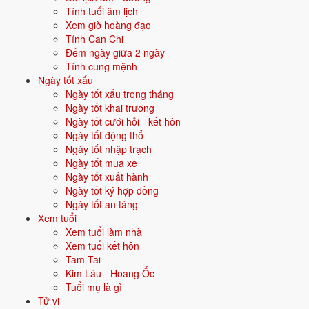
chiến tranh, tái thiết, định hình lại.
Tính tuổi âm lịch
Xem giờ hoàng đạo
Quan hệ mệnh × vận:
Thổ khắc Thủy.
Tính Can Chi
Đếm ngày giữa 2 ngày
Vận năm 2026 Bính Ngọ cho người sinh năm 1952
Tính cung mệnh
Ngày tốt xấu
Năm
2026
(Bính Ngọ), người tuổi
Thìn
(sinh năm 1952) ở
tuổi 75
mụ
Ngày tốt xấu trong tháng
- thuộc nhóm
Cao niên
. Quan hệ với Thái Tuế năm xem:
Bình hoà
Ngày tốt khai trương
với Thái Tuế
.
Ngày tốt cưới hỏi - kết hôn
Ngày tốt động thổ
Năm tương đối ổn định - không có biến động lớn về vận khí.
Ngày tốt nhập trạch
Ngày tốt mua xe
Ngày tốt xuất hành
Năm 2026 người sinh năm 1952 nên tập trung gì?
Ngày tốt ký hợp đồng
Ngày tốt an táng
Ở độ tuổi
74 (Cao niên)
, người sinh năm 1952 nên ưu tiên các chủ đề
Xem tuổi
sau:
Xem tuổi làm nhà
Xem tuổi kết hôn
Sức khỏe
Phong thuỷ an dưỡng
Tam Tai
Kim Lâu - Hoang Ốc
Hậu vận - con cháu
Tích phúc hậu thế
Tuổi mụ là gì
Tử vi