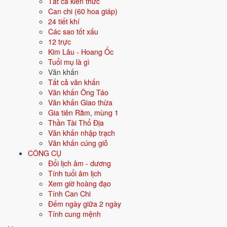
Tất cả kiến thức
Màu hợp
Đen
Xanh dương
Can chi (60 hoa giáp)
Xanh nước biển
24 tiết khí
Các sao tốt xấu
12 trực
Hướng hợp
Bắc
Kim Lâu - Hoang Ốc
Tuổi mụ là gì
Hành tương sinh
Kim (Kim sinh Thủy); Mộc (Thủy sinh
Văn khấn
Mộc)
Tất cả văn khấn
Văn khấn Ông Táo
Hành tương khắc
Thổ (Thổ khắc Thủy); Hỏa (Thủy khắc
Văn khấn Giao thừa
Hỏa)
Gia tiên Rằm, mùng 1
Thần Tài Thổ Địa
Tuổi năm 2026
75 tuổi mụ / 74 tuổi dương - Cao niên
Văn khấn nhập trạch
Văn khấn cúng giỗ
Ý nghĩa nạp âm Trường Lưu Thủy
CÔNG CỤ
Đổi lịch âm - dương
Người sinh năm
1952
mang nạp âm
Trường Lưu Thủy
- biểu tượng
Tính tuổi âm lịch
cho
Nước chảy mạnh
. Đây là một trong các nạp âm thuộc hành
Thủy
Xem giờ hoàng đạo
trong vòng 60 hoa giáp.
Tính Can Chi
Tượng trưng cho nước, sự mềm mại, lưu chuyển. Người mệnh Thủy
Đếm ngày giữa 2 ngày
thông minh, khéo léo, trí tuệ.
Tính cung mệnh