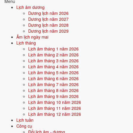
Tìm hiểu chi tiết nạp âm Trường Lưu Thủy: màu hợp, hướng tốt, năm
Menu
sinh, tương sinh tương khắc →
Lịch âm dương
Dương lịch năm 2026
Quan hệ Can × Chi (Thổ khắc Thủy):
Chi Thổ khắc Can Thủy -
Dương lịch năm 2027
hoàn cảnh chế ngự bản thân. Cuộc đời nhiều thử thách, ràng buộc từ
Dương lịch năm 2028
ngoại cảnh.
Dương lịch năm 2029
Âm lịch ngày mai
Điểm mạnh:
Kiên cường, biết tự lực, trưởng thành sớm trong
Lịch tháng
nghịch cảnh.
Lịch âm tháng 1 năm 2026
Lịch âm tháng 2 năm 2026
Điểm cần lưu ý:
Áp lực dồn từ môi trường, cần xây dựng nội lực
Lịch âm tháng 3 năm 2026
vững vàng.
Lịch âm tháng 4 năm 2026
Lịch âm tháng 5 năm 2026
Lịch âm tháng 6 năm 2026
Bối cảnh vận khí khi sinh năm 1952
Lịch âm tháng 7 năm 2026
Lịch âm tháng 8 năm 2026
Người sinh năm
1952
rơi vào
Vận 5 - Ngũ Hoàng Thổ
(1944-1963)
Lịch âm tháng 9 năm 2026
trong chu kỳ Tam Nguyên Cửu Vận. Mệnh Thủy sinh trong Vận 5 Ngũ
Lịch âm tháng 10 năm 2026
Hoàng Thổ (Thổ) - thổ khắc thủy: bản mệnh phải vượt qua thử thách
Lịch âm tháng 11 năm 2026
của thời đại để khẳng định mình, nhưng nếu vượt được sẽ tạo nên dấu
Lịch âm tháng 12 năm 2026
ấn rất riêng.
Lịch tuần
Công cụ
Tính chất vận:
Trung cung, biến động lớn - Vận xung đột -
Đổi lịch âm - dương