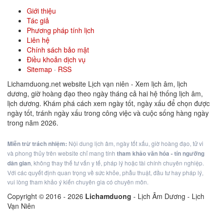
Giới thiệu
Tác giả
Phương pháp tính lịch
Liên hệ
Chính sách bảo mật
Điều khoản dịch vụ
Sitemap
·
RSS
Lichamduong.net website Lịch vạn niên - Xem lịch âm, lịch
dương, giờ hoàng đạo theo ngày tháng cả hai hệ thống lịch âm,
lịch dương. Khám phá cách xem ngày tốt, ngày xấu để chọn được
ngày tốt, tránh ngày xấu trong công việc và cuộc sống hàng ngày
trong năm 2026.
Miễn trừ trách nhiệm:
Nội dung lịch âm, ngày tốt xấu, giờ hoàng đạo, tử vi
và phong thủy trên website chỉ mang tính
tham khảo văn hóa - tín ngưỡng
dân gian
, không thay thế tư vấn y tế, pháp lý hoặc tài chính chuyên nghiệp.
Với các quyết định quan trọng về sức khỏe, phẫu thuật, đầu tư hay pháp lý,
vui lòng tham khảo ý kiến chuyên gia có chuyên môn.
Copyright © 2016 -
2026
Lichamduong
- Lịch Âm Dương - Lịch
Vạn Niên