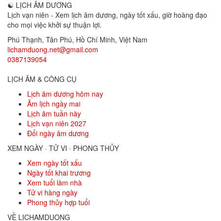
☯
LỊCH ÂM DƯƠNG
Lịch vạn niên - Xem lịch âm dương, ngày tốt xấu, giờ hoàng đạo
cho mọi việc khởi sự thuận lợi.
Phú Thạnh, Tân Phú
,
Hồ Chí Minh
,
Việt Nam
lichamduong.net@gmail.com
0387139054
LỊCH ÂM & CÔNG CỤ
Lịch âm dương hôm nay
Âm lịch ngày mai
Lịch âm tuần này
Lịch vạn niên 2027
Đổi ngày âm dương
XEM NGÀY · TỬ VI · PHONG THỦY
Xem ngày tốt xấu
Ngày tốt khai trương
Xem tuổi làm nhà
Tử vi hàng ngày
Phong thủy hợp tuổi
VỀ LICHAMDUONG