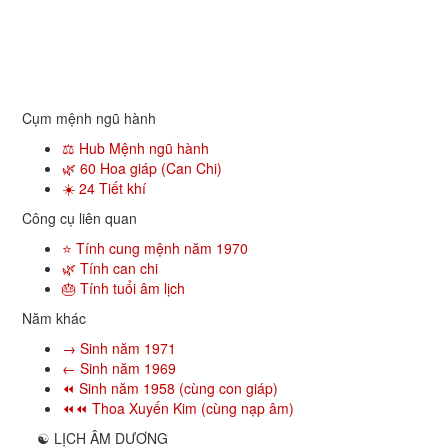
Cụm mệnh ngũ hành
⚖️ Hub Mệnh ngũ hành
🌿 60 Hoa giáp (Can Chi)
☀️ 24 Tiết khí
Công cụ liên quan
⭐ Tính cung mệnh năm 1970
🌿 Tính can chi
🎂 Tính tuổi âm lịch
Năm khác
→ Sinh năm 1971
← Sinh năm 1969
⏪ Sinh năm 1958 (cùng con giáp)
⏪⏪ Thoa Xuyến Kim (cùng nạp âm)
☯
LỊCH ÂM DƯƠNG