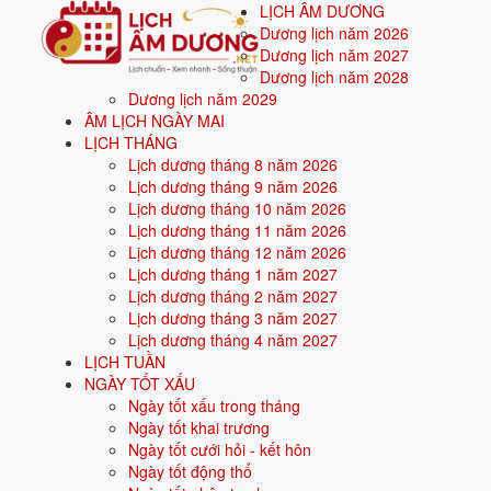
LỊCH ÂM DƯƠNG
Dương lịch năm 2026
Dương lịch năm 2027
Dương lịch năm 2028
Dương lịch năm 2029
Trang chủ
ÂM LỊCH NGÀY MAI
Mệnh ngũ hành
LỊCH THÁNG
Sinh năm 1970
Lịch dương tháng 8 năm 2026
Lịch dương tháng 9 năm 2026
⚒️
Sinh năm
1970
mệnh gì? Canh Tuấ
Lịch dương tháng 10 năm 2026
Lịch dương tháng 11 năm 2026
Người sinh năm
1970
là tuổi
Canh Tuất
(con Chó),
Lịch dương tháng 12 năm 2026
Lịch dương tháng 1 năm 2027
Lịch dương tháng 2 năm 2027
Sinh năm
1970
(Canh Tuất, con Chó) thuộc mệnh
Kim
- nạp âm
Tho
Lịch dương tháng 3 năm 2027
Màu hợp:
Trắng, Bạc, Xám, Vàng nhạt.
Hướng hợp:
Tây, Tây Bắc.
Lịch dương tháng 4 năm 2027
LỊCH TUẦN
Vận khí khi sinh:
Vận 6 Lục Bạch Kim (1964-1983) - Quyền lực, công
NGÀY TỐT XẤU
Năm
2026
:
57 tuổi mụ, năm Bính Ngọ - Tam hợp.
Ngày tốt xấu trong tháng
Ngày tốt khai trương
Ngày tốt cưới hỏi - kết hôn
Sinh năm 1970 là tuổi gì, mệnh gì?
Ngày tốt động thổ