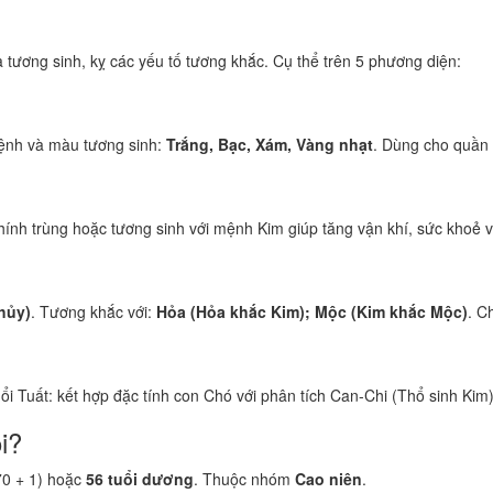
tương sinh, kỵ các yếu tố tương khắc. Cụ thể trên 5 phương diện:
ệnh và màu tương sinh:
Trắng, Bạc, Xám, Vàng nhạt
. Dùng cho quần 
ính trùng hoặc tương sinh với mệnh Kim giúp tăng vận khí, sức khoẻ và
hủy)
. Tương khắc với:
Hỏa (Hỏa khắc Kim); Mộc (Kim khắc Mộc)
. C
uổi Tuất: kết hợp đặc tính con Chó với phân tích Can-Chi (Thổ sinh Kim)
i?
70 + 1) hoặc
56 tuổi dương
. Thuộc nhóm
Cao niên
.