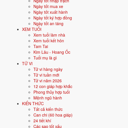
Ngày tốt nhập trạch
Người sinh năm
1970
là tuổi
Canh Tuất
- con Chó, nạp âm
Thoa X
Ngày tốt mua xe
Ngày tốt xuất hành
Năm sinh dương lịch
Ngày tốt ký hợp đồng
Ngày tốt an táng
Can chi
XEM TUỔI
Xem tuổi làm nhà
Con giáp
Xem tuổi kết hôn
Tam Tai
Nạp âm
Kim Lâu - Hoang Ốc
Tuổi mụ là gì
Mệnh ngũ hành
TỬ VI
Tử vi hàng ngày
Màu hợp
Tử vi tuần mới
Tử vi năm 2026
Hướng hợp
12 con giáp hợp khắc
Phong thủy hợp tuổi
Hành tương sinh
Mệnh ngũ hành
KIẾN THỨC
Hành tương khắc
Tất cả kiến thức
Can chi (60 hoa giáp)
Tuổi năm 2026
24 tiết khí
Các sao tốt xấu