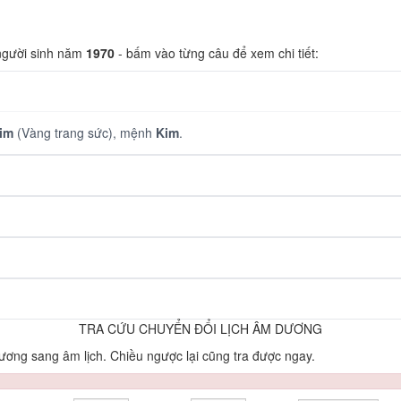
 người sinh năm
1970
- bấm vào từng câu để xem chi tiết:
im
(Vàng trang sức), mệnh
Kim
.
TRA CỨU CHUYỂN ĐỔI LỊCH ÂM DƯƠNG
ơng sang âm lịch. Chiều ngược lại cũng tra được ngay.