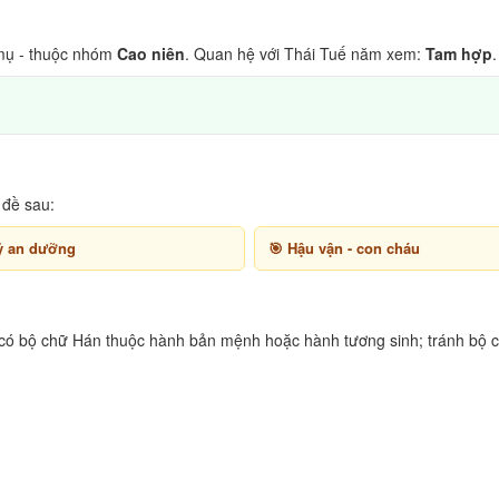
ụ - thuộc nhóm
Cao niên
. Quan hệ với Thái Tuế năm xem:
Tam hợp
.
 đề sau:
ỷ an dưỡng
Hậu vận - con cháu
 có bộ chữ Hán thuộc hành bản mệnh hoặc hành tương sinh; tránh bộ c