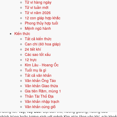
Tử vi hàng ngày
thuộc hành tương khắc. Dưới đây là gợi ý cho
Nam
:
Tử vi tuần mới
Tử vi năm 2026
👦 Nam
👧 Nữ
12 con giáp hợp khắc
Phong thủy hợp tuổi
Gợi ý tên đẹp cho Nam mệnh Kim:
Mệnh ngũ hành
Kiến thức
Minh Kiếm
Quang Kim
Sinh Kim
Hùng Phong
Bảo Kim
Tất cả kiến thức
Can chi (60 hoa giáp)
Sinh năm 1971 hợp gì - kỵ gì
24 tiết khí
Các sao tốt xấu
Người sinh năm
1971
mệnh
Kim
hợp các yếu tố thuộc bản mệnh và
12 trực
tương sinh, kỵ các yếu tố tương khắc. Cụ thể trên 5 phương diện:
Kim Lâu - Hoang Ốc
Tuổi mụ là gì
Sinh năm 1971 hợp màu gì?
Tất cả văn khấn
Văn khấn Ông Táo
Người mệnh
Kim
sinh năm 1971 nên ưu tiên các màu thuộc bản mệnh
Văn khấn Giao thừa
và màu tương sinh:
Trắng, Bạc, Xám, Vàng nhạt
. Dùng cho quần áo,
Gia tiên Rằm, mùng 1
xe, sơn nhà, vật phẩm phong thuỷ.
Thần Tài Thổ Địa
Sinh năm 1971 hợp hướng nào?
Văn khấn nhập trạch
Văn khấn cúng giỗ
Hướng tốt:
Tây, Tây Bắc
. Đặt bàn thờ, hướng giường, hướng cửa
chính trùng hoặc tương sinh với mệnh Kim giúp tăng vận khí, sức khoẻ