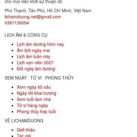
cho mọi việc khởi sự thuận lợi.
Phú Thạnh, Tân Phú
,
Hồ Chí Minh
,
Việt Nam
lichamduong.net@gmail.com
0387139054
LỊCH ÂM & CÔNG CỤ
Lịch âm dương hôm nay
Âm lịch ngày mai
Lịch âm tuần này
Lịch vạn niên 2027
Đổi ngày âm dương
XEM NGÀY · TỬ VI · PHONG THỦY
Xem ngày tốt xấu
Ngày tốt khai trương
Xem tuổi làm nhà
Tử vi hàng ngày
Phong thủy hợp tuổi
VỀ LICHAMDUONG
Giới thiệu
Tác giả