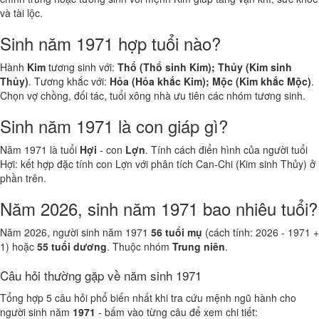
và tài lộc.
Sinh năm 1971 hợp tuổi nào?
Hành
Kim
tương sinh với:
Thổ (Thổ sinh Kim); Thủy (Kim sinh
Thủy)
. Tương khắc với:
Hỏa (Hỏa khắc Kim); Mộc (Kim khắc Mộc)
.
Chọn vợ chồng, đối tác, tuổi xông nhà ưu tiên các nhóm tương sinh.
Sinh năm 1971 là con giáp gì?
Năm 1971 là tuổi
Hợi
- con
Lợn
. Tính cách điển hình của người tuổi
Hợi: kết hợp đặc tính con Lợn với phân tích Can-Chi (Kim sinh Thủy) ở
phần trên.
Năm 2026, sinh năm 1971 bao nhiêu tuổi?
Năm 2026, người sinh năm 1971
56 tuổi mụ
(cách tính: 2026 - 1971 +
1) hoặc
55 tuổi dương
. Thuộc nhóm
Trung niên
.
Câu hỏi thường gặp về năm sinh 1971
Tổng hợp 5 câu hỏi phổ biến nhất khi tra cứu mệnh ngũ hành cho
người sinh năm
1971
- bấm vào từng câu để xem chi tiết: