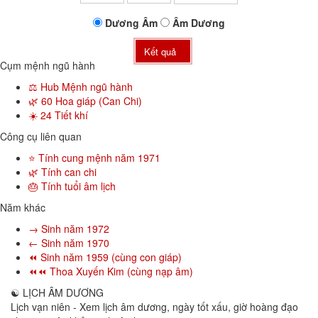
Dương
Âm
Âm
Dương
Kết quả
Cụm mệnh ngũ hành
⚖️ Hub Mệnh ngũ hành
🌿 60 Hoa giáp (Can Chi)
☀️ 24 Tiết khí
Công cụ liên quan
⭐ Tính cung mệnh năm 1971
🌿 Tính can chi
🎂 Tính tuổi âm lịch
Năm khác
→ Sinh năm 1972
← Sinh năm 1970
⏪ Sinh năm 1959 (cùng con giáp)
⏪⏪ Thoa Xuyến Kim (cùng nạp âm)
☯
LỊCH ÂM DƯƠNG
Lịch vạn niên - Xem lịch âm dương, ngày tốt xấu, giờ hoàng đạo