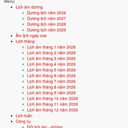
Menu
tâm nuôi dưỡng hành động. Người này có xu hướng âm thầm hy sinh
Lịch âm dương
để người khác/môi trường tỏa sáng.
Dương lịch năm 2026
Dương lịch năm 2027
Điểm mạnh:
Kiên nhẫn, bền bỉ, âm thầm tích lũy, có sức cống
Dương lịch năm 2028
hiến.
Dương lịch năm 2029
Âm lịch ngày mai
Điểm cần lưu ý:
Dễ bị bào mòn năng lượng nếu không biết giữ
Lịch tháng
giới hạn cho bản thân.
Lịch âm tháng 1 năm 2026
Lịch âm tháng 2 năm 2026
Lịch âm tháng 3 năm 2026
Bối cảnh vận khí khi sinh năm 1971
Lịch âm tháng 4 năm 2026
Người sinh năm
1971
rơi vào
Vận 6 - Lục Bạch Kim
(1964-1983)
Lịch âm tháng 5 năm 2026
trong chu kỳ Tam Nguyên Cửu Vận. Mệnh Kim sinh trong Vận 6 Lục
Lịch âm tháng 6 năm 2026
Bạch Kim (Kim) - đồng hành cộng hưởng, vận khí khi sinh thuận theo
Lịch âm tháng 7 năm 2026
bản mệnh, tiềm năng phát huy mạnh trong thời đại của quyền lực,
Lịch âm tháng 8 năm 2026
công nghiệp.
Lịch âm tháng 9 năm 2026
Lịch âm tháng 10 năm 2026
Lịch âm tháng 11 năm 2026
Tính chất vận:
Quyền lực, công nghiệp - Vận công nghiệp hoá,
Lịch âm tháng 12 năm 2026
quyền lực cứng, kỷ luật.
Lịch tuần
Quan hệ mệnh × vận:
Kim - Kim bình hòa.
Công cụ
Đổi lịch âm - dương