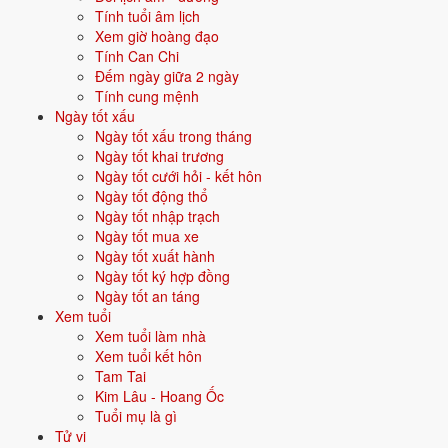
Tính tuổi âm lịch
Vận năm 2026 Bính Ngọ cho người sinh năm 1971
Xem giờ hoàng đạo
Tính Can Chi
Năm
2026
(Bính Ngọ), người tuổi
Hợi
(sinh năm 1971) ở
tuổi 56
mụ -
Đếm ngày giữa 2 ngày
thuộc nhóm
Trung niên
. Quan hệ với Thái Tuế năm xem:
Bình hoà
Tính cung mệnh
với Thái Tuế
.
Ngày tốt xấu
Ngày tốt xấu trong tháng
Năm tương đối ổn định - không có biến động lớn về vận khí.
Ngày tốt khai trương
Ngày tốt cưới hỏi - kết hôn
Ngày tốt động thổ
Năm 2026 người sinh năm 1971 nên tập trung gì?
Ngày tốt nhập trạch
Ở độ tuổi
55 (Trung niên)
, người sinh năm 1971 nên ưu tiên các chủ
Ngày tốt mua xe
đề sau:
Ngày tốt xuất hành
Ngày tốt ký hợp đồng
Sức khỏe
Đầu tư trung dài hạn
Ngày tốt an táng
Xem tuổi
Xem tuổi làm nhà
Con cái - giáo dục
Phong thuỷ nhà ở
Xem tuổi kết hôn
Tam Tai
Đặt tên cho người sinh năm 1971 mệnh Kim
Kim Lâu - Hoang Ốc
Tuổi mụ là gì
Khi đặt tên cho người sinh năm
1971
mệnh
Kim
, nên chọn các tên có
Tử vi
bộ chữ Hán thuộc hành bản mệnh hoặc hành tương sinh; tránh bộ chữ