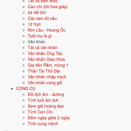
Tất cả kiến thức
Màu hợp
Trắng
Bạc
Xám
Vàng nhạt
Can chi (60 hoa giáp)
24 tiết khí
Hướng hợp
Tây, Tây Bắc
Các sao tốt xấu
12 trực
Hành tương sinh
Thổ (Thổ sinh Kim); Thủy (Kim sinh Thủy)
Kim Lâu - Hoang Ốc
Tuổi mụ là gì
Hành tương khắc
Hỏa (Hỏa khắc Kim); Mộc (Kim khắc Mộc)
Văn khấn
Tất cả văn khấn
Tuổi năm 2026
56 tuổi mụ / 55 tuổi dương - Trung niên
Văn khấn Ông Táo
Văn khấn Giao thừa
Gia tiên Rằm, mùng 1
Ý nghĩa nạp âm Thoa Xuyến Kim
Thần Tài Thổ Địa
Văn khấn nhập trạch
Người sinh năm
1971
mang nạp âm
Thoa Xuyến Kim
- biểu tượng
Văn khấn cúng giỗ
cho
Vàng trang sức
. Đây là một trong các nạp âm thuộc hành
Kim
CÔNG CỤ
trong vòng 60 hoa giáp.
Đổi lịch âm - dương
Tượng trưng cho kim loại, sự cứng cáp, sắc bén, kỷ luật. Người mệnh
Tính tuổi âm lịch
Kim có ý chí, quyết đoán.
Xem giờ hoàng đạo
Tính Can Chi
Tìm hiểu chi tiết nạp âm Thoa Xuyến Kim: màu hợp, hướng tốt, năm
Đếm ngày giữa 2 ngày
sinh, tương sinh tương khắc →
Tính cung mệnh
Quan hệ Can × Chi (Kim sinh Thủy):
Can Kim sinh Chi Thủy - nội