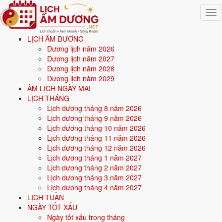
Togg
navig
LỊCH ÂM DƯƠNG
Trang chủ
Dương lịch năm 2026
Mệnh ngũ hành
Dương lịch năm 2027
Sinh năm 1971
Dương lịch năm 2028
Dương lịch năm 2029
⚒️
ÂM LỊCH NGÀY MAI
LỊCH THÁNG
Lịch dương tháng 8 năm 2026
Sinh năm
1971
mệnh gì? Tân Hợi Thoa Xuyến Kim -
Lịch dương tháng 9 năm 2026
mệnh Kim
Lịch dương tháng 10 năm 2026
Lịch dương tháng 11 năm 2026
Người sinh năm
1971
là tuổi
Tân Hợi
(con Lợn), nạp âm
Thoa Xuyến
Lịch dương tháng 12 năm 2026
Kim
-
Vàng trang sức
, mệnh
Kim
. Năm
2026
56 tuổi mụ
(55 tuổi
Lịch dương tháng 1 năm 2027
dương).
Lịch dương tháng 2 năm 2027
Lịch dương tháng 3 năm 2027
Lịch dương tháng 4 năm 2027
Sinh năm
1971
(Tân Hợi, con Lợn) thuộc mệnh
Kim
- nạp âm
Thoa
LỊCH TUẦN
Xuyến Kim
.
NGÀY TỐT XẤU
Ngày tốt xấu trong tháng
Màu hợp:
Trắng, Bạc, Xám, Vàng nhạt.
Hướng hợp:
Tây, Tây Bắc.