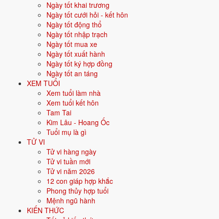
Ngày tốt khai trương
Vận khí khi sinh:
Vận 6 Lục Bạch Kim (1964-1983) - Quyền lực, công
Ngày tốt cưới hỏi - kết hôn
nghiệp.
Ngày tốt động thổ
Năm
2026
:
56 tuổi mụ, năm Bính Ngọ - Bình hoà với Thái Tuế.
Ngày tốt nhập trạch
Ngày tốt mua xe
Ngày tốt xuất hành
Sinh năm 1971 là tuổi gì, mệnh gì?
Ngày tốt ký hợp đồng
Ngày tốt an táng
Người sinh năm
1971
là tuổi
Tân Hợi
- con Lợn, nạp âm
Thoa Xuyến
XEM TUỔI
Kim
, mệnh
Kim
. Màu hợp gồm Trắng, Bạc, Xám, Vàng nhạt; hướng
Xem tuổi làm nhà
hợp là Tây, Tây Bắc. Bảng dưới đây tóm tắt 10 chỉ số cốt lõi:
Xem tuổi kết hôn
Tam Tai
Năm sinh dương
1971
Kim Lâu - Hoang Ốc
lịch
Tuổi mụ là gì
TỬ VI
Can chi
Tân Hợi
(Âm Kim - Thủy)
Tử vi hàng ngày
Tử vi tuần mới
Con giáp
Hợi - Con Lợn
Tử vi năm 2026
12 con giáp hợp khắc
Nạp âm
Thoa Xuyến Kim
(Vàng trang sức)
Phong thủy hợp tuổi
Mệnh ngũ hành
Mệnh ngũ hành
⚒️
Kim
KIẾN THỨC