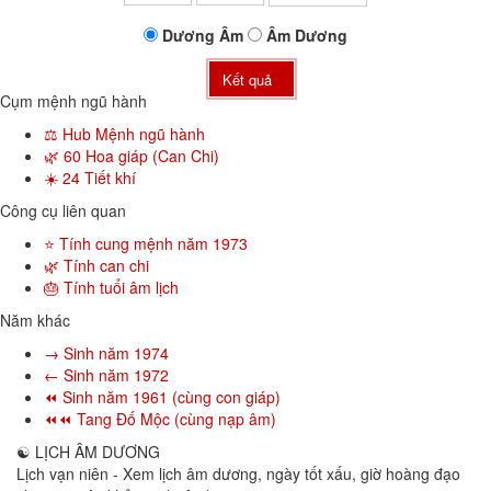
Dương
Âm
Âm
Dương
Kết quả
Cụm mệnh ngũ hành
⚖️ Hub Mệnh ngũ hành
🌿 60 Hoa giáp (Can Chi)
☀️ 24 Tiết khí
Công cụ liên quan
⭐ Tính cung mệnh năm 1973
🌿 Tính can chi
🎂 Tính tuổi âm lịch
Năm khác
→ Sinh năm 1974
← Sinh năm 1972
⏪ Sinh năm 1961 (cùng con giáp)
⏪⏪ Tang Đố Mộc (cùng nạp âm)
☯
LỊCH ÂM DƯƠNG
Lịch vạn niên - Xem lịch âm dương, ngày tốt xấu, giờ hoàng đạo