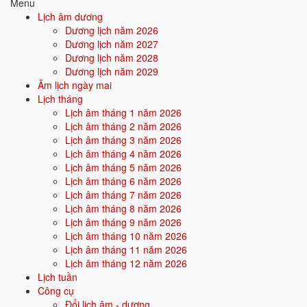
Menu
hoàn cảnh chế ngự bản thân. Cuộc đời nhiều thử thách, ràng buộc từ
Lịch âm dương
ngoại cảnh.
Dương lịch năm 2026
Dương lịch năm 2027
Điểm mạnh:
Kiên cường, biết tự lực, trưởng thành sớm trong
Dương lịch năm 2028
nghịch cảnh.
Dương lịch năm 2029
Âm lịch ngày mai
Điểm cần lưu ý:
Áp lực dồn từ môi trường, cần xây dựng nội lực
Lịch tháng
vững vàng.
Lịch âm tháng 1 năm 2026
Lịch âm tháng 2 năm 2026
Lịch âm tháng 3 năm 2026
Bối cảnh vận khí khi sinh năm 1973
Lịch âm tháng 4 năm 2026
Người sinh năm
1973
rơi vào
Vận 6 - Lục Bạch Kim
(1964-1983)
Lịch âm tháng 5 năm 2026
trong chu kỳ Tam Nguyên Cửu Vận. Mệnh Mộc sinh trong Vận 6 Lục
Lịch âm tháng 6 năm 2026
Bạch Kim (Kim) - kim khắc mộc: bản mệnh phải vượt qua thử thách
Lịch âm tháng 7 năm 2026
của thời đại để khẳng định mình, nhưng nếu vượt được sẽ tạo nên dấu
Lịch âm tháng 8 năm 2026
ấn rất riêng.
Lịch âm tháng 9 năm 2026
Lịch âm tháng 10 năm 2026
Lịch âm tháng 11 năm 2026
Tính chất vận:
Quyền lực, công nghiệp - Vận công nghiệp hoá,
Lịch âm tháng 12 năm 2026
quyền lực cứng, kỷ luật.
Lịch tuần
Quan hệ mệnh × vận:
Kim khắc Mộc.
Công cụ
Đổi lịch âm - dương