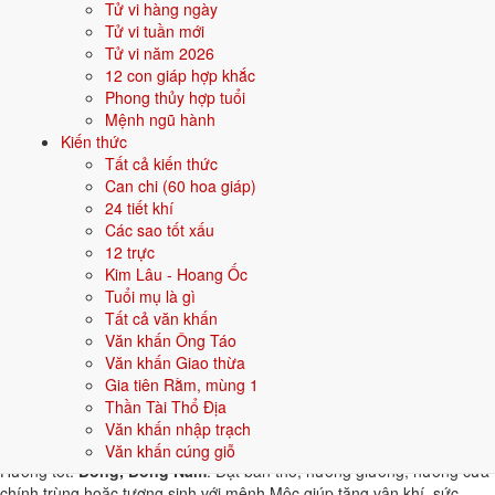
Tử vi hàng ngày
thuộc hành tương khắc. Dưới đây là gợi ý cho
Nam
:
Tử vi tuần mới
Tử vi năm 2026
👦 Nam
👧 Nữ
12 con giáp hợp khắc
Phong thủy hợp tuổi
Gợi ý tên đẹp cho Nam mệnh Mộc:
Mệnh ngũ hành
Kiến thức
Quang Lâm
Bảo Sơn
Tùng Lâm
Đan Mộc
Tuệ Lâm
Tất cả kiến thức
Can chi (60 hoa giáp)
Sinh năm 1973 hợp gì - kỵ gì
24 tiết khí
Các sao tốt xấu
Người sinh năm
1973
mệnh
Mộc
hợp các yếu tố thuộc bản mệnh và
12 trực
tương sinh, kỵ các yếu tố tương khắc. Cụ thể trên 5 phương diện:
Kim Lâu - Hoang Ốc
Tuổi mụ là gì
Sinh năm 1973 hợp màu gì?
Tất cả văn khấn
Văn khấn Ông Táo
Người mệnh
Mộc
sinh năm 1973 nên ưu tiên các màu thuộc bản
Văn khấn Giao thừa
mệnh và màu tương sinh:
Xanh lá, Xanh lục
. Dùng cho quần áo, xe,
Gia tiên Rằm, mùng 1
sơn nhà, vật phẩm phong thuỷ.
Thần Tài Thổ Địa
Sinh năm 1973 hợp hướng nào?
Văn khấn nhập trạch
Văn khấn cúng giỗ
Hướng tốt:
Đông, Đông Nam
. Đặt bàn thờ, hướng giường, hướng cửa
chính trùng hoặc tương sinh với mệnh Mộc giúp tăng vận khí, sức