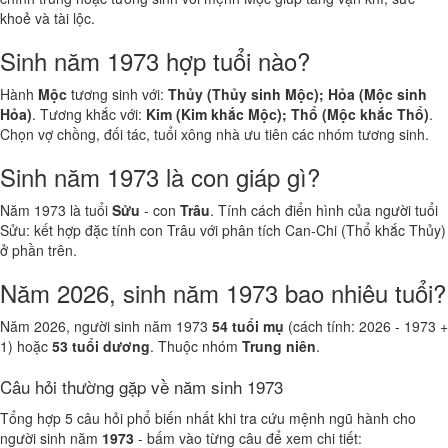
khoẻ và tài lộc.
Sinh năm 1973 hợp tuổi nào?
Hành
Mộc
tương sinh với:
Thủy (Thủy sinh Mộc); Hỏa (Mộc sinh
Hỏa)
. Tương khắc với:
Kim (Kim khắc Mộc); Thổ (Mộc khắc Thổ)
.
Chọn vợ chồng, đối tác, tuổi xông nhà ưu tiên các nhóm tương sinh.
Sinh năm 1973 là con giáp gì?
Năm 1973 là tuổi
Sửu
- con
Trâu
. Tính cách điển hình của người tuổi
Sửu: kết hợp đặc tính con Trâu với phân tích Can-Chi (Thổ khắc Thủy)
ở phần trên.
Năm 2026, sinh năm 1973 bao nhiêu tuổi?
Năm 2026, người sinh năm 1973
54 tuổi mụ
(cách tính: 2026 - 1973 +
1) hoặc
53 tuổi dương
. Thuộc nhóm
Trung niên
.
Câu hỏi thường gặp về năm sinh 1973
Tổng hợp 5 câu hỏi phổ biến nhất khi tra cứu mệnh ngũ hành cho
người sinh năm
1973
- bấm vào từng câu để xem chi tiết: