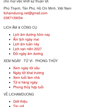
cho mọi việc khởi sự thuận lợi.
Phú Thạnh, Tân Phú
,
Hồ Chí Minh
,
Việt Nam
lichamduong.net@gmail.com
0387139054
LỊCH ÂM & CÔNG CỤ
Lịch âm dương hôm nay
Âm lịch ngày mai
Lịch âm tuần này
Lịch vạn niên 2027
Đổi ngày âm dương
XEM NGÀY · TỬ VI · PHONG THỦY
Xem ngày tốt xấu
Ngày tốt khai trương
Xem tuổi làm nhà
Tử vi hàng ngày
Phong thủy hợp tuổi
VỀ LICHAMDUONG
Giới thiệu
Tác giả