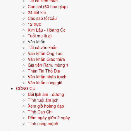
Tất cả kiến thức
Can chi (60 hoa giáp)
Hướng hợp
Đông, Đông Nam
24 tiết khí
Các sao tốt xấu
Hành tương sinh
Thủy (Thủy sinh Mộc); Hỏa (Mộc sinh
12 trực
Hỏa)
Kim Lâu - Hoang Ốc
Tuổi mụ là gì
Hành tương khắc
Kim (Kim khắc Mộc); Thổ (Mộc khắc Thổ)
Văn khấn
Tất cả văn khấn
Tuổi năm 2026
54 tuổi mụ / 53 tuổi dương - Trung niên
Văn khấn Ông Táo
Văn khấn Giao thừa
Gia tiên Rằm, mùng 1
Ý nghĩa nạp âm Tang Đố Mộc
Thần Tài Thổ Địa
Văn khấn nhập trạch
Người sinh năm
1973
mang nạp âm
Tang Đố Mộc
- biểu tượng cho
Văn khấn cúng giỗ
Gỗ cây dâu
. Đây là một trong các nạp âm thuộc hành
Mộc
trong vòng
CÔNG CỤ
60 hoa giáp.
Đổi lịch âm - dương
Tượng trưng cho cây cối, sự phát triển, sinh sôi. Người mệnh Mộc
Tính tuổi âm lịch
nhân hậu, sáng tạo, linh hoạt.
Xem giờ hoàng đạo
Tính Can Chi
Tìm hiểu chi tiết nạp âm Tang Đố Mộc: màu hợp, hướng tốt, năm sinh,
Đếm ngày giữa 2 ngày
tương sinh tương khắc →
Tính cung mệnh
Quan hệ Can × Chi (Thổ khắc Thủy):
Chi Thổ khắc Can Thủy -