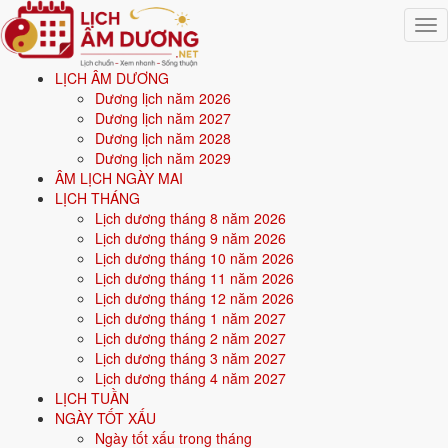
Togg
navig
LỊCH ÂM DƯƠNG
Trang chủ
Dương lịch năm 2026
Mệnh ngũ hành
Dương lịch năm 2027
Sinh năm 1973
Dương lịch năm 2028
Dương lịch năm 2029
🌿
ÂM LỊCH NGÀY MAI
LỊCH THÁNG
Lịch dương tháng 8 năm 2026
Sinh năm
1973
mệnh gì? Quý Sửu Tang Đố Mộc -
Lịch dương tháng 9 năm 2026
mệnh Mộc
Lịch dương tháng 10 năm 2026
Lịch dương tháng 11 năm 2026
Người sinh năm
1973
là tuổi
Quý Sửu
(con Trâu), nạp âm
Tang Đố
Lịch dương tháng 12 năm 2026
Mộc
-
Gỗ cây dâu
, mệnh
Mộc
. Năm
2026
54 tuổi mụ
(53 tuổi dương).
Lịch dương tháng 1 năm 2027
Lịch dương tháng 2 năm 2027
Lịch dương tháng 3 năm 2027
Sinh năm
1973
(Quý Sửu, con Trâu) thuộc mệnh
Mộc
- nạp âm
Tang
Lịch dương tháng 4 năm 2027
Đố Mộc
.
LỊCH TUẦN
NGÀY TỐT XẤU
Màu hợp:
Xanh lá, Xanh lục.
Hướng hợp:
Đông, Đông Nam.
Ngày tốt xấu trong tháng
Vận khí khi sinh:
Vận 6 Lục Bạch Kim (1964-1983) - Quyền lực, công