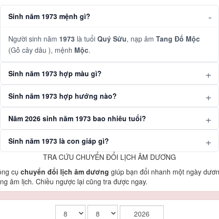
Sinh năm 1973 mệnh gì?
Người sinh năm
1973
là tuổi
Quý Sửu
, nạp âm
Tang Đố Mộc
(Gỗ cây dâu ), mệnh
Mộc
.
Sinh năm 1973 hợp màu gì?
Sinh năm 1973 hợp hướng nào?
Năm 2026 sinh năm 1973 bao nhiêu tuổi?
Sinh năm 1973 là con giáp gì?
TRA CỨU CHUYỂN ĐỔI LỊCH ÂM DƯƠNG
ông cụ
chuyển đổi lịch âm dương
giúp bạn đổi nhanh một ngày dươ
ng âm lịch. Chiều ngược lại cũng tra được ngay.