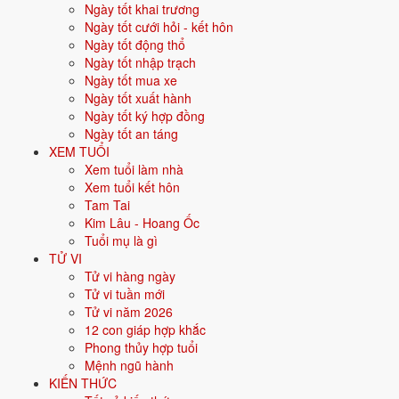
Ngày tốt khai trương
nghiệp.
Ngày tốt cưới hỏi - kết hôn
Năm
2026
:
54 tuổi mụ, năm Bính Ngọ - Hại Thái Tuế.
Ngày tốt động thổ
Ngày tốt nhập trạch
Ngày tốt mua xe
Sinh năm 1973 là tuổi gì, mệnh gì?
Ngày tốt xuất hành
Ngày tốt ký hợp đồng
Người sinh năm
1973
là tuổi
Quý Sửu
- con Trâu, nạp âm
Tang Đố
Ngày tốt an táng
Mộc
, mệnh
Mộc
. Màu hợp gồm Xanh lá, Xanh lục; hướng hợp là
XEM TUỔI
Đông, Đông Nam. Bảng dưới đây tóm tắt 10 chỉ số cốt lõi:
Xem tuổi làm nhà
Xem tuổi kết hôn
Năm sinh dương
1973
Tam Tai
lịch
Kim Lâu - Hoang Ốc
Tuổi mụ là gì
Can chi
Quý Sửu
(Âm Thủy - Thổ)
TỬ VI
Tử vi hàng ngày
Con giáp
Sửu - Con Trâu
Tử vi tuần mới
Tử vi năm 2026
Nạp âm
Tang Đố Mộc
(Gỗ cây dâu )
12 con giáp hợp khắc
Phong thủy hợp tuổi
Mệnh ngũ hành
🌿
Mộc
Mệnh ngũ hành
KIẾN THỨC
Màu hợp
Xanh lá
Xanh lục