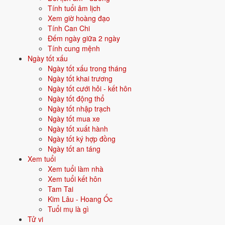
Tính tuổi âm lịch
Vận năm 2026 Bính Ngọ cho người sinh năm 1973
Xem giờ hoàng đạo
Tính Can Chi
Năm
2026
(Bính Ngọ), người tuổi
Sửu
(sinh năm 1973) ở
tuổi 54
mụ -
Đếm ngày giữa 2 ngày
thuộc nhóm
Trung niên
. Quan hệ với Thái Tuế năm xem:
Hại Thái
Tính cung mệnh
Tuế
.
Ngày tốt xấu
Ngày tốt xấu trong tháng
Tiểu nhân ngầm hại - đề phòng thị phi, kiện cáo, tranh chấp.
Ngày tốt khai trương
Ngày tốt cưới hỏi - kết hôn
Ngày tốt động thổ
Năm 2026 người sinh năm 1973 nên tập trung gì?
Ngày tốt nhập trạch
Ở độ tuổi
53 (Trung niên)
, người sinh năm 1973 nên ưu tiên các chủ
Ngày tốt mua xe
đề sau:
Ngày tốt xuất hành
Ngày tốt ký hợp đồng
Sức khỏe
Đầu tư trung dài hạn
Ngày tốt an táng
Xem tuổi
Xem tuổi làm nhà
Con cái - giáo dục
Phong thuỷ nhà ở
Xem tuổi kết hôn
Tam Tai
Đặt tên cho người sinh năm 1973 mệnh Mộc
Kim Lâu - Hoang Ốc
Tuổi mụ là gì
Khi đặt tên cho người sinh năm
1973
mệnh
Mộc
, nên chọn các tên có
Tử vi
bộ chữ Hán thuộc hành bản mệnh hoặc hành tương sinh; tránh bộ chữ