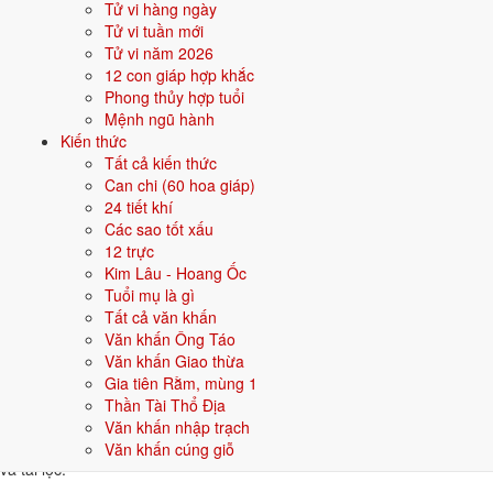
Tử vi hàng ngày
👦 Nam
👧 Nữ
Tử vi tuần mới
Tử vi năm 2026
Gợi ý tên đẹp cho Nam mệnh Kim:
12 con giáp hợp khắc
Phong thủy hợp tuổi
Minh Kiếm
Quang Kim
Sinh Kim
Hùng Phong
Bảo Kim
Mệnh ngũ hành
Kiến thức
Sinh năm 1985 hợp gì - kỵ gì
Tất cả kiến thức
Can chi (60 hoa giáp)
Người sinh năm
1985
mệnh
Kim
hợp các yếu tố thuộc bản mệnh và
24 tiết khí
tương sinh, kỵ các yếu tố tương khắc. Cụ thể trên 5 phương diện:
Các sao tốt xấu
12 trực
Sinh năm 1985 hợp màu gì?
Kim Lâu - Hoang Ốc
Tuổi mụ là gì
Người mệnh
Kim
sinh năm 1985 nên ưu tiên các màu thuộc bản mệnh
Tất cả văn khấn
và màu tương sinh:
Trắng, Bạc, Xám, Vàng nhạt
. Dùng cho quần áo,
Văn khấn Ông Táo
xe, sơn nhà, vật phẩm phong thuỷ.
Văn khấn Giao thừa
Sinh năm 1985 hợp hướng nào?
Gia tiên Rằm, mùng 1
Thần Tài Thổ Địa
Hướng tốt:
Tây, Tây Bắc
. Đặt bàn thờ, hướng giường, hướng cửa
Văn khấn nhập trạch
chính trùng hoặc tương sinh với mệnh Kim giúp tăng vận khí, sức khoẻ
Văn khấn cúng giỗ
và tài lộc.