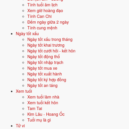
Tính tuổi âm lịch
Năm
2026
(Bính Ngọ), người tuổi
Sửu
(sinh năm 1985) ở
tuổi 42
mụ -
Xem giờ hoàng đạo
thuộc nhóm
Trung niên
. Quan hệ với Thái Tuế năm xem:
Hại Thái
Tính Can Chi
Tuế
.
Đếm ngày giữa 2 ngày
Tính cung mệnh
Tiểu nhân ngầm hại - đề phòng thị phi, kiện cáo, tranh chấp.
Ngày tốt xấu
Ngày tốt xấu trong tháng
Ngày tốt khai trương
Năm 2026 người sinh năm 1985 nên tập trung gì?
Ngày tốt cưới hỏi - kết hôn
Ở độ tuổi
41 (Trung niên)
, người sinh năm 1985 nên ưu tiên các chủ
Ngày tốt động thổ
đề sau:
Ngày tốt nhập trạch
Ngày tốt mua xe
Sức khỏe
Đầu tư trung dài hạn
Ngày tốt xuất hành
Ngày tốt ký hợp đồng
Ngày tốt an táng
Con cái - giáo dục
Phong thuỷ nhà ở
Xem tuổi
Xem tuổi làm nhà
Đặt tên cho người sinh năm 1985 mệnh Kim
Xem tuổi kết hôn
Tam Tai
Khi đặt tên cho người sinh năm
1985
mệnh
Kim
, nên chọn các tên có
Kim Lâu - Hoang Ốc
bộ chữ Hán thuộc hành bản mệnh hoặc hành tương sinh; tránh bộ chữ
Tuổi mụ là gì
thuộc hành tương khắc. Dưới đây là gợi ý cho
Nam
:
Tử vi