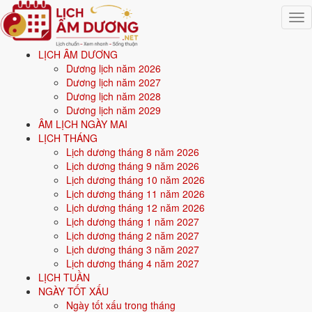
Togg
navig
LỊCH ÂM DƯƠNG
Trang chủ
Dương lịch năm 2026
Mệnh ngũ hành
Dương lịch năm 2027
Sinh năm 1985
Dương lịch năm 2028
Dương lịch năm 2029
⚒️
ÂM LỊCH NGÀY MAI
LỊCH THÁNG
Lịch dương tháng 8 năm 2026
Sinh năm
1985
mệnh gì? Ất Sửu Hải Trung Kim - mệnh
Lịch dương tháng 9 năm 2026
Kim
Lịch dương tháng 10 năm 2026
Lịch dương tháng 11 năm 2026
Người sinh năm
1985
là tuổi
Ất Sửu
(con Trâu), nạp âm
Hải Trung
Lịch dương tháng 12 năm 2026
Kim
, mệnh
Kim
. Năm
2026
42 tuổi mụ
(41 tuổi dương).
Lịch dương tháng 1 năm 2027
Lịch dương tháng 2 năm 2027
Lịch dương tháng 3 năm 2027
Sinh năm
1985
(Ất Sửu, con Trâu) thuộc mệnh
Kim
- nạp âm
Hải
Lịch dương tháng 4 năm 2027
Trung Kim
.
LỊCH TUẦN
NGÀY TỐT XẤU
Màu hợp:
Trắng, Bạc, Xám, Vàng nhạt.
Hướng hợp:
Tây, Tây Bắc.
Ngày tốt xấu trong tháng
Vận khí khi sinh:
Vận 7 Thất Xích Kim (1984-2003) - Tài chính, giao