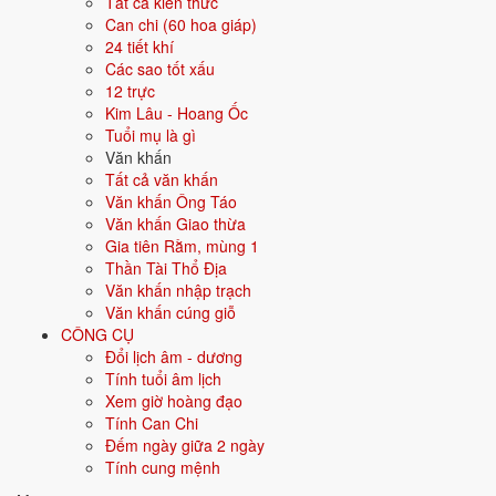
Tất cả kiến thức
Can chi (60 hoa giáp)
Hướng hợp
Tây, Tây Bắc
24 tiết khí
Các sao tốt xấu
Hành tương sinh
Thổ (Thổ sinh Kim); Thủy (Kim sinh Thủy)
12 trực
Kim Lâu - Hoang Ốc
Hành tương khắc
Hỏa (Hỏa khắc Kim); Mộc (Kim khắc Mộc)
Tuổi mụ là gì
Văn khấn
Tuổi năm 2026
42 tuổi mụ / 41 tuổi dương - Trung niên
Tất cả văn khấn
Văn khấn Ông Táo
Văn khấn Giao thừa
Ý nghĩa nạp âm Hải Trung Kim
Gia tiên Rằm, mùng 1
Thần Tài Thổ Địa
Người sinh năm
1985
mang nạp âm
Hải Trung Kim
. Đây là một trong
Văn khấn nhập trạch
các nạp âm thuộc hành
Kim
trong vòng 60 hoa giáp.
Văn khấn cúng giỗ
Tượng trưng cho kim loại, sự cứng cáp, sắc bén, kỷ luật. Người mệnh
CÔNG CỤ
Kim có ý chí, quyết đoán.
Đổi lịch âm - dương
Tính tuổi âm lịch
Tìm hiểu chi tiết nạp âm Hải Trung Kim: màu hợp, hướng tốt, năm
Xem giờ hoàng đạo
sinh, tương sinh tương khắc →
Tính Can Chi
Quan hệ Can × Chi (Mộc khắc Thổ):
Can Mộc khắc Chi Thổ - bản
Đếm ngày giữa 2 ngày
thân chế ngự hoàn cảnh. Tính cách mạnh mẽ, kiểm soát cao, dễ làm
Tính cung mệnh
lãnh đạo.