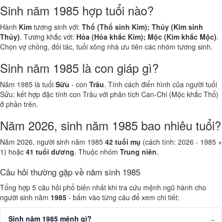
Sinh năm 1985 hợp tuổi nào?
Hành
Kim
tương sinh với:
Thổ (Thổ sinh Kim); Thủy (Kim sinh
Thủy)
. Tương khắc với:
Hỏa (Hỏa khắc Kim); Mộc (Kim khắc Mộc)
.
Chọn vợ chồng, đối tác, tuổi xông nhà ưu tiên các nhóm tương sinh.
Sinh năm 1985 là con giáp gì?
Năm 1985 là tuổi
Sửu
- con
Trâu
. Tính cách điển hình của người tuổi
Sửu: kết hợp đặc tính con Trâu với phân tích Can-Chi (Mộc khắc Thổ)
ở phần trên.
Năm 2026, sinh năm 1985 bao nhiêu tuổi?
Năm 2026, người sinh năm 1985
42 tuổi mụ
(cách tính: 2026 - 1985 +
1) hoặc
41 tuổi dương
. Thuộc nhóm
Trung niên
.
Câu hỏi thường gặp về năm sinh 1985
Tổng hợp 5 câu hỏi phổ biến nhất khi tra cứu mệnh ngũ hành cho
người sinh năm
1985
- bấm vào từng câu để xem chi tiết:
Sinh năm 1985 mệnh gì?