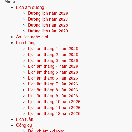
Menu
Lịch âm dương
Điểm mạnh:
Quyết đoán, có khả năng dẫn dắt, biết cách áp đặt
Dương lịch năm 2026
và đạt mục tiêu.
Dương lịch năm 2027
Dương lịch năm 2028
Điểm cần lưu ý:
Dễ va chạm, đối lập với hoàn cảnh, cần học
Dương lịch năm 2029
cách hòa hợp.
Âm lịch ngày mai
Lịch tháng
Lịch âm tháng 1 năm 2026
Bối cảnh vận khí khi sinh năm 1985
Lịch âm tháng 2 năm 2026
Người sinh năm
1985
rơi vào
Vận 7 - Thất Xích Kim
(1984-2003)
Lịch âm tháng 3 năm 2026
trong chu kỳ Tam Nguyên Cửu Vận. Mệnh Kim sinh trong Vận 7 Thất
Lịch âm tháng 4 năm 2026
Xích Kim (Kim) - đồng hành cộng hưởng, vận khí khi sinh thuận theo
Lịch âm tháng 5 năm 2026
bản mệnh, tiềm năng phát huy mạnh trong thời đại của tài chính, giao
Lịch âm tháng 6 năm 2026
thương.
Lịch âm tháng 7 năm 2026
Lịch âm tháng 8 năm 2026
Lịch âm tháng 9 năm 2026
Tính chất vận:
Tài chính, giao thương - Vận mở cửa kinh tế - thị
Lịch âm tháng 10 năm 2026
trường, doanh nhân, dotcom.
Lịch âm tháng 11 năm 2026
Quan hệ mệnh × vận:
Kim - Kim bình hòa.
Lịch âm tháng 12 năm 2026
Lịch tuần
Công cụ
Vận năm 2026 Bính Ngọ cho người sinh năm 1985
Đổi lịch âm - dương