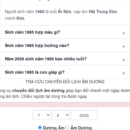
Người sinh năm
1985
là tuổi
Ất Sửu
, nạp âm
Hải Trung Kim
,
mệnh
Kim
.
Sinh năm 1985 hợp màu gì?
Sinh năm 1985 hợp hướng nào?
Năm 2026 sinh năm 1985 bao nhiêu tuổi?
Sinh năm 1985 là con giáp gì?
TRA CỨU CHUYỂN ĐỔI LỊCH ÂM DƯƠNG
ông cụ
chuyển đổi lịch âm dương
giúp bạn đổi nhanh một ngày dươ
ng âm lịch. Chiều ngược lại cũng tra được ngay.
Dương
Âm
Âm
Dương