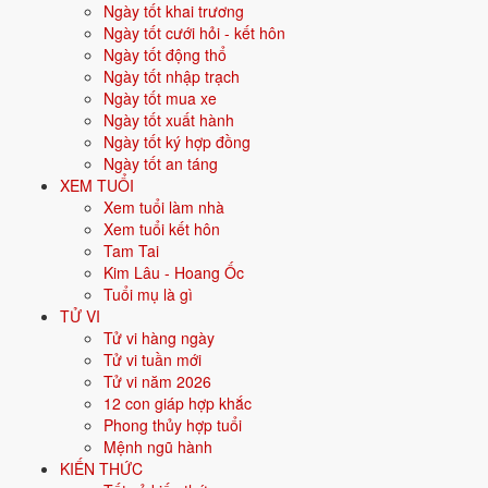
Ngày tốt khai trương
thương.
Ngày tốt cưới hỏi - kết hôn
Năm
2026
:
42 tuổi mụ, năm Bính Ngọ - Hại Thái Tuế.
Ngày tốt động thổ
Ngày tốt nhập trạch
Ngày tốt mua xe
Sinh năm 1985 là tuổi gì, mệnh gì?
Ngày tốt xuất hành
Ngày tốt ký hợp đồng
Người sinh năm
1985
là tuổi
Ất Sửu
- con Trâu, nạp âm
Hải Trung
Ngày tốt an táng
Kim
, mệnh
Kim
. Màu hợp gồm Trắng, Bạc, Xám, Vàng nhạt; hướng
XEM TUỔI
hợp là Tây, Tây Bắc. Bảng dưới đây tóm tắt 10 chỉ số cốt lõi:
Xem tuổi làm nhà
Xem tuổi kết hôn
Năm sinh dương
1985
Tam Tai
lịch
Kim Lâu - Hoang Ốc
Tuổi mụ là gì
Can chi
Ất Sửu
(Âm Mộc - Thổ)
TỬ VI
Tử vi hàng ngày
Con giáp
Sửu - Con Trâu
Tử vi tuần mới
Tử vi năm 2026
Nạp âm
Hải Trung Kim
12 con giáp hợp khắc
Phong thủy hợp tuổi
Mệnh ngũ hành
⚒️
Kim
Mệnh ngũ hành
KIẾN THỨC
Màu hợp
Trắng
Bạc
Xám
Vàng nhạt