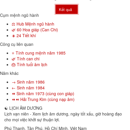
Kết quả
Cụm mệnh ngũ hành
⚖️ Hub Mệnh ngũ hành
🌿 60 Hoa giáp (Can Chi)
☀️ 24 Tiết khí
Công cụ liên quan
⭐ Tính cung mệnh năm 1985
🌿 Tính can chi
🎂 Tính tuổi âm lịch
Năm khác
→ Sinh năm 1986
← Sinh năm 1984
⏪ Sinh năm 1973 (cùng con giáp)
⏪⏪ Hải Trung Kim (cùng nạp âm)
☯
LỊCH ÂM DƯƠNG
Lịch vạn niên - Xem lịch âm dương, ngày tốt xấu, giờ hoàng đạo
cho mọi việc khởi sự thuận lợi.
Phú Thạnh, Tân Phú
,
Hồ Chí Minh
,
Việt Nam