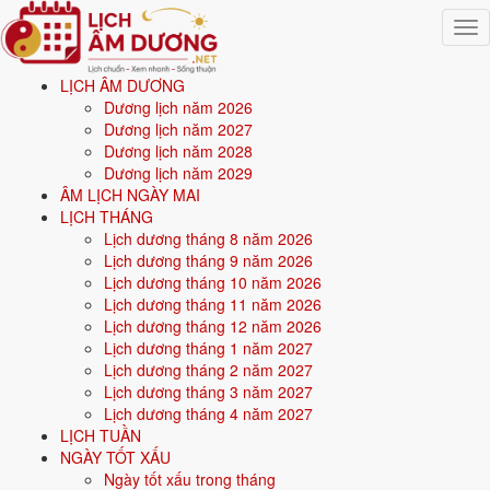
Togg
navig
LỊCH ÂM DƯƠNG
Trang chủ
Dương lịch năm 2026
Mệnh ngũ hành
Dương lịch năm 2027
Sinh năm 1997
Dương lịch năm 2028
Dương lịch năm 2029
💧
ÂM LỊCH NGÀY MAI
LỊCH THÁNG
Lịch dương tháng 8 năm 2026
Sinh năm
1997
mệnh gì? Đinh Sửu Giản Hạ Thủy -
Lịch dương tháng 9 năm 2026
mệnh Thủy
Lịch dương tháng 10 năm 2026
Lịch dương tháng 11 năm 2026
Người sinh năm
1997
là tuổi
Đinh Sửu
(con Trâu), nạp âm
Giản Hạ
Lịch dương tháng 12 năm 2026
Thủy
-
Nước cuối khe
, mệnh
Thủy
. Năm
2026
30 tuổi mụ
(29 tuổi
Lịch dương tháng 1 năm 2027
dương).
Lịch dương tháng 2 năm 2027
Lịch dương tháng 3 năm 2027
Lịch dương tháng 4 năm 2027
Sinh năm
1997
(Đinh Sửu, con Trâu) thuộc mệnh
Thủy
- nạp âm
Giản
LỊCH TUẦN
Hạ Thủy
.
NGÀY TỐT XẤU
Ngày tốt xấu trong tháng
Màu hợp:
Đen, Xanh dương, Xanh nước biển.
Hướng hợp:
Bắc.