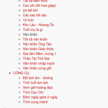
Tất cả kiến thức
Màu hợp
Đen
Xanh dương
Can chi (60 hoa giáp)
Xanh nước biển
24 tiết khí
Các sao tốt xấu
12 trực
Hướng hợp
Bắc
Kim Lâu - Hoang Ốc
Tuổi mụ là gì
Hành tương sinh
Kim (Kim sinh Thủy); Mộc (Thủy sinh
Văn khấn
Mộc)
Tất cả văn khấn
Văn khấn Ông Táo
Hành tương khắc
Thổ (Thổ khắc Thủy); Hỏa (Thủy khắc
Văn khấn Giao thừa
Hỏa)
Gia tiên Rằm, mùng 1
Thần Tài Thổ Địa
Tuổi năm 2026
30 tuổi mụ / 29 tuổi dương - Trưởng thành
Văn khấn nhập trạch
Văn khấn cúng giỗ
Ý nghĩa nạp âm Giản Hạ Thủy
CÔNG CỤ
Đổi lịch âm - dương
Người sinh năm
1997
mang nạp âm
Giản Hạ Thủy
- biểu tượng cho
Tính tuổi âm lịch
Nước cuối khe
. Đây là một trong các nạp âm thuộc hành
Thủy
trong
Xem giờ hoàng đạo
vòng 60 hoa giáp.
Tính Can Chi
Tượng trưng cho nước, sự mềm mại, lưu chuyển. Người mệnh Thủy
Đếm ngày giữa 2 ngày
thông minh, khéo léo, trí tuệ.
Tính cung mệnh