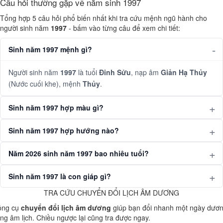
Câu hỏi thường gặp về năm sinh 1997
Tổng hợp 5 câu hỏi phổ biến nhất khi tra cứu mệnh ngũ hành cho
người sinh năm
1997
- bấm vào từng câu để xem chi tiết:
Sinh năm 1997 mệnh gì?
Người sinh năm
1997
là tuổi
Đinh Sửu
, nạp âm
Giản Hạ Thủy
(Nước cuối khe), mệnh
Thủy
.
Sinh năm 1997 hợp màu gì?
Sinh năm 1997 hợp hướng nào?
Năm 2026 sinh năm 1997 bao nhiêu tuổi?
Sinh năm 1997 là con giáp gì?
TRA CỨU CHUYỂN ĐỔI LỊCH ÂM DƯƠNG
ông cụ
chuyển đổi lịch âm dương
giúp bạn đổi nhanh một ngày dươ
ng âm lịch. Chiều ngược lại cũng tra được ngay.