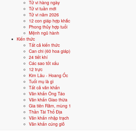
Tử vi hàng ngày
Đặt tên cho người sinh năm 1997 mệnh Thủy
Tử vi tuần mới
Khi đặt tên cho người sinh năm
1997
mệnh
Thủy
, nên chọn các tên có
Tử vi năm 2026
bộ chữ Hán thuộc hành bản mệnh hoặc hành tương sinh; tránh bộ chữ
12 con giáp hợp khắc
thuộc hành tương khắc. Dưới đây là gợi ý cho
Nam
:
Phong thủy hợp tuổi
Mệnh ngũ hành
👦 Nam
👧 Nữ
Kiến thức
Tất cả kiến thức
Can chi (60 hoa giáp)
Gợi ý tên đẹp cho Nam mệnh Thủy:
24 tiết khí
Hải Đăng
Giang Long
Quang Hải
Trường Giang
Hồng Hải
Các sao tốt xấu
12 trực
Sinh năm 1997 hợp gì - kỵ gì
Kim Lâu - Hoang Ốc
Tuổi mụ là gì
Người sinh năm
1997
mệnh
Thủy
hợp các yếu tố thuộc bản mệnh và
Tất cả văn khấn
tương sinh, kỵ các yếu tố tương khắc. Cụ thể trên 5 phương diện:
Văn khấn Ông Táo
Văn khấn Giao thừa
Sinh năm 1997 hợp màu gì?
Gia tiên Rằm, mùng 1
Thần Tài Thổ Địa
Người mệnh
Thủy
sinh năm 1997 nên ưu tiên các màu thuộc bản
Văn khấn nhập trạch
mệnh và màu tương sinh:
Đen, Xanh dương, Xanh nước biển
. Dùng
Văn khấn cúng giỗ
cho quần áo, xe, sơn nhà, vật phẩm phong thuỷ.