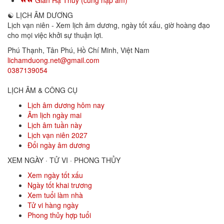
⏪⏪ Giản Hạ Thủy (cùng nạp âm)
☯
LỊCH ÂM DƯƠNG
Lịch vạn niên - Xem lịch âm dương, ngày tốt xấu, giờ hoàng đạo
cho mọi việc khởi sự thuận lợi.
Phú Thạnh, Tân Phú
,
Hồ Chí Minh
,
Việt Nam
lichamduong.net@gmail.com
0387139054
LỊCH ÂM & CÔNG CỤ
Lịch âm dương hôm nay
Âm lịch ngày mai
Lịch âm tuần này
Lịch vạn niên 2027
Đổi ngày âm dương
XEM NGÀY · TỬ VI · PHONG THỦY
Xem ngày tốt xấu
Ngày tốt khai trương
Xem tuổi làm nhà
Tử vi hàng ngày
Phong thủy hợp tuổi