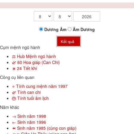
Dương
Âm
Âm
Dương
Kết quả
Cụm mệnh ngũ hành
⚖️ Hub Mệnh ngũ hành
🌿 60 Hoa giáp (Can Chi)
☀️ 24 Tiết khí
Công cụ liên quan
⭐ Tính cung mệnh năm 1997
🌿 Tính can chi
🎂 Tính tuổi âm lịch
Năm khác
→ Sinh năm 1998
← Sinh năm 1996
⏪ Sinh năm 1985 (cùng con giáp)