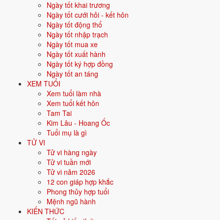
Ngày tốt khai trương
Vận khí khi sinh:
Vận 7 Thất Xích Kim (1984-2003) - Tài chính, giao
Ngày tốt cưới hỏi - kết hôn
thương.
Ngày tốt động thổ
Năm
2026
:
30 tuổi mụ, năm Bính Ngọ - Hại Thái Tuế.
Ngày tốt nhập trạch
Ngày tốt mua xe
Ngày tốt xuất hành
Sinh năm 1997 là tuổi gì, mệnh gì?
Ngày tốt ký hợp đồng
Ngày tốt an táng
Người sinh năm
1997
là tuổi
Đinh Sửu
- con Trâu, nạp âm
Giản Hạ
XEM TUỔI
Thủy
, mệnh
Thủy
. Màu hợp gồm Đen, Xanh dương, Xanh nước biển;
Xem tuổi làm nhà
hướng hợp là Bắc. Bảng dưới đây tóm tắt 10 chỉ số cốt lõi:
Xem tuổi kết hôn
Tam Tai
Năm sinh dương
1997
Kim Lâu - Hoang Ốc
lịch
Tuổi mụ là gì
TỬ VI
Can chi
Đinh Sửu
(Âm Hỏa - Thổ)
Tử vi hàng ngày
Tử vi tuần mới
Con giáp
Sửu - Con Trâu
Tử vi năm 2026
12 con giáp hợp khắc
Nạp âm
Giản Hạ Thủy
(Nước cuối khe)
Phong thủy hợp tuổi
Mệnh ngũ hành
Mệnh ngũ hành
💧
Thủy
KIẾN THỨC