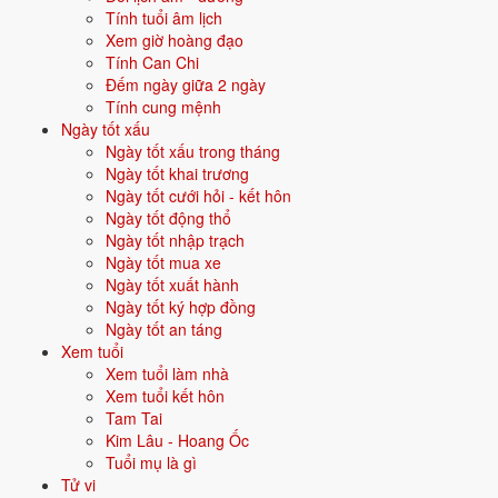
trường, doanh nhân, dotcom.
Tính tuổi âm lịch
Xem giờ hoàng đạo
Quan hệ mệnh × vận:
Kim sinh Thủy.
Tính Can Chi
Đếm ngày giữa 2 ngày
Vận năm 2026 Bính Ngọ cho người sinh năm 1997
Tính cung mệnh
Ngày tốt xấu
Năm
2026
(Bính Ngọ), người tuổi
Sửu
(sinh năm 1997) ở
tuổi 30
mụ -
Ngày tốt xấu trong tháng
thuộc nhóm
Trưởng thành
. Quan hệ với Thái Tuế năm xem:
Hại Thái
Ngày tốt khai trương
Tuế
.
Ngày tốt cưới hỏi - kết hôn
Ngày tốt động thổ
Tiểu nhân ngầm hại - đề phòng thị phi, kiện cáo, tranh chấp.
Ngày tốt nhập trạch
Ngày tốt mua xe
Ngày tốt xuất hành
Năm 2026 người sinh năm 1997 nên tập trung gì?
Ngày tốt ký hợp đồng
Ngày tốt an táng
Ở độ tuổi
29 (Trưởng thành)
, người sinh năm 1997 nên ưu tiên các
Xem tuổi
chủ đề sau:
Xem tuổi làm nhà
Xem tuổi kết hôn
Tình duyên - kết hôn
Sự nghiệp
Tam Tai
Kim Lâu - Hoang Ốc
Mua nhà - mua xe
Đầu tư
Tuổi mụ là gì
Tử vi