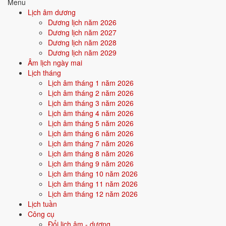
Tìm hiểu chi tiết nạp âm Giản Hạ Thủy: màu hợp, hướng tốt, năm sinh,
Menu
tương sinh tương khắc →
Lịch âm dương
Dương lịch năm 2026
Quan hệ Can × Chi (Hỏa sinh Thổ):
Can Hỏa sinh Chi Thổ - nội tâm
Dương lịch năm 2027
nuôi dưỡng hành động. Người này có xu hướng âm thầm hy sinh để
Dương lịch năm 2028
người khác/môi trường tỏa sáng.
Dương lịch năm 2029
Âm lịch ngày mai
Điểm mạnh:
Kiên nhẫn, bền bỉ, âm thầm tích lũy, có sức cống
Lịch tháng
hiến.
Lịch âm tháng 1 năm 2026
Lịch âm tháng 2 năm 2026
Điểm cần lưu ý:
Dễ bị bào mòn năng lượng nếu không biết giữ
Lịch âm tháng 3 năm 2026
giới hạn cho bản thân.
Lịch âm tháng 4 năm 2026
Lịch âm tháng 5 năm 2026
Lịch âm tháng 6 năm 2026
Bối cảnh vận khí khi sinh năm 1997
Lịch âm tháng 7 năm 2026
Lịch âm tháng 8 năm 2026
Người sinh năm
1997
rơi vào
Vận 7 - Thất Xích Kim
(1984-2003)
Lịch âm tháng 9 năm 2026
trong chu kỳ Tam Nguyên Cửu Vận. Mệnh Thủy sinh trong Vận 7 Thất
Lịch âm tháng 10 năm 2026
Xích Kim (Kim) - kim sinh thủy: vận khí hỗ trợ bản mệnh, người này
Lịch âm tháng 11 năm 2026
được thời đại nuôi dưỡng và tỏa sáng trong các lĩnh vực tài chính, giao
Lịch âm tháng 12 năm 2026
thương.
Lịch tuần
Công cụ
Tính chất vận:
Tài chính, giao thương - Vận mở cửa kinh tế - thị
Đổi lịch âm - dương