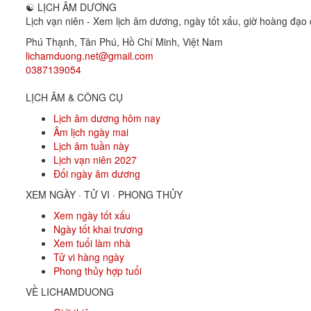
☯
LỊCH ÂM DƯƠNG
Lịch vạn niên - Xem lịch âm dương, ngày tốt xấu, giờ hoàng đạo c
Phú Thạnh, Tân Phú
,
Hồ Chí Minh
,
Việt Nam
lichamduong.net@gmail.com
0387139054
LỊCH ÂM & CÔNG CỤ
Lịch âm dương hôm nay
Âm lịch ngày mai
Lịch âm tuần này
Lịch vạn niên 2027
Đổi ngày âm dương
XEM NGÀY · TỬ VI · PHONG THỦY
Xem ngày tốt xấu
Ngày tốt khai trương
Xem tuổi làm nhà
Tử vi hàng ngày
Phong thủy hợp tuổi
VỀ LICHAMDUONG