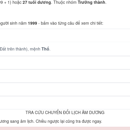
99 + 1) hoặc
27 tuổi dương
. Thuộc nhóm
Trưởng thành
.
 người sinh năm
1999
- bấm vào từng câu để xem chi tiết:
Đất trên thành), mệnh
Thổ
.
TRA CỨU CHUYỂN ĐỔI LỊCH ÂM DƯƠNG
ơng sang âm lịch. Chiều ngược lại cũng tra được ngay.