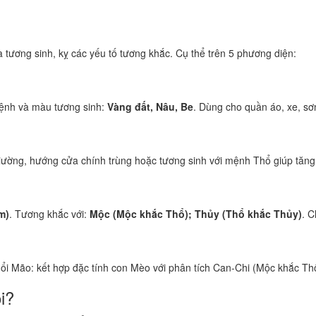
tương sinh, kỵ các yếu tố tương khắc. Cụ thể trên 5 phương diện:
ệnh và màu tương sinh:
Vàng đất, Nâu, Be
. Dùng cho quần áo, xe, sơ
iường, hướng cửa chính trùng hoặc tương sinh với mệnh Thổ giúp tăng v
m)
. Tương khắc với:
Mộc (Mộc khắc Thổ); Thủy (Thổ khắc Thủy)
. C
uổi Mão: kết hợp đặc tính con Mèo với phân tích Can-Chi (Mộc khắc Thổ
i?