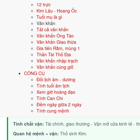
12 trực
Kim Lâu - Hoang Ốc
Ý nghĩa nạp âm Thành Đầu Thổ
Tuổi mụ là gì
Người sinh năm
Văn khấn
1999
mang nạp âm
Thành Đầu Thổ
- biểu tượng
Tất cả văn khấn
Tượng trưng cho đất, sự ổn định, vững chắc. Người mệnh Thổ trung 
Văn khấn Ông Táo
Tìm hiểu chi tiết nạp âm Thành Đầu Thổ: màu hợp, hướng tốt, năm
Văn khấn Giao thừa
Gia tiên Rằm, mùng 1
Quan hệ Can × Chi (Mộc khắc Thổ):
Chi Mộc khắc Can Thổ - hoàn
Thần Tài Thổ Địa
Văn khấn nhập trạch
Điểm mạnh:
Kiên cường, biết tự lực, trưởng thành sớm trong ng
Văn khấn cúng giỗ
CÔNG CỤ
Điểm cần lưu ý:
Áp lực dồn từ môi trường, cần xây dựng nội lự
Đổi lịch âm - dương
Tính tuổi âm lịch
Xem giờ hoàng đạo
Bối cảnh vận khí khi sinh năm 1999
Tính Can Chi
Người sinh năm
1999
rơi vào
Vận 7 - Thất Xích Kim
(1984-2003) t
Đếm ngày giữa 2 ngày
được thời đại nuôi dưỡng và tỏa sáng trong các lĩnh vực tài chính, 
Tính cung mệnh
Tính chất vận:
Tài chính, giao thương - Vận mở cửa kinh tế - t
Quan hệ mệnh × vận:
Thổ sinh Kim.