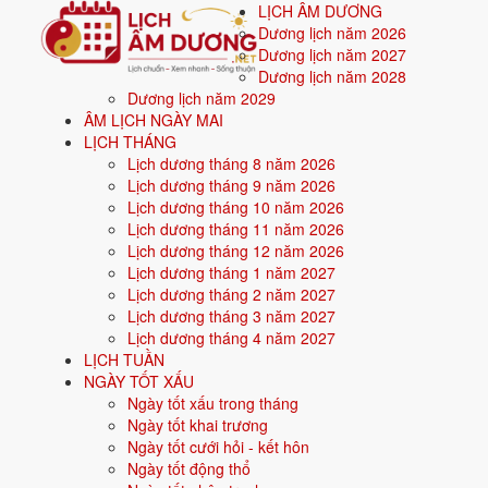
LỊCH ÂM DƯƠNG
Dương lịch năm 2026
Dương lịch năm 2027
Dương lịch năm 2028
Dương lịch năm 2029
Trang chủ
ÂM LỊCH NGÀY MAI
Mệnh ngũ hành
LỊCH THÁNG
Sinh năm 1999
Lịch dương tháng 8 năm 2026
Lịch dương tháng 9 năm 2026
⛰️
Sinh năm
1999
mệnh gì? Kỷ Mão T
Lịch dương tháng 10 năm 2026
Lịch dương tháng 11 năm 2026
Người sinh năm
1999
là tuổi
Kỷ Mão
(con Mèo), n
Lịch dương tháng 12 năm 2026
Lịch dương tháng 1 năm 2027
Lịch dương tháng 2 năm 2027
Sinh năm
1999
(Kỷ Mão, con Mèo) thuộc mệnh
Thổ
- nạp âm
Thành
Lịch dương tháng 3 năm 2027
Màu hợp:
Vàng đất, Nâu, Be.
Hướng hợp:
Trung tâm, Tây Nam, Đôn
Lịch dương tháng 4 năm 2027
LỊCH TUẦN
Vận khí khi sinh:
Vận 7 Thất Xích Kim (1984-2003) - Tài chính, giao 
NGÀY TỐT XẤU
Năm
2026
:
28 tuổi mụ, năm Bính Ngọ - Bình hoà với Thái Tuế.
Ngày tốt xấu trong tháng
Ngày tốt khai trương
Ngày tốt cưới hỏi - kết hôn
Sinh năm 1999 là tuổi gì, mệnh gì?
Ngày tốt động thổ