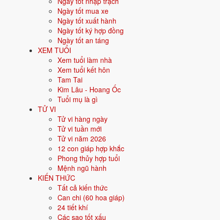
Ngày tốt nhập trạch
Người sinh năm
1999
là tuổi
Kỷ Mão
- con Mèo, nạp âm
Thành Đ
Ngày tốt mua xe
lõi:
Ngày tốt xuất hành
Ngày tốt ký hợp đồng
Năm sinh dương lịch
Ngày tốt an táng
XEM TUỔI
Can chi
Xem tuổi làm nhà
Xem tuổi kết hôn
Con giáp
Tam Tai
Kim Lâu - Hoang Ốc
Nạp âm
Tuổi mụ là gì
TỬ VI
Mệnh ngũ hành
Tử vi hàng ngày
Tử vi tuần mới
Màu hợp
Tử vi năm 2026
12 con giáp hợp khắc
Hướng hợp
Phong thủy hợp tuổi
Mệnh ngũ hành
Hành tương sinh
KIẾN THỨC
Tất cả kiến thức
Hành tương khắc
Can chi (60 hoa giáp)
24 tiết khí
Tuổi năm 2026
Các sao tốt xấu