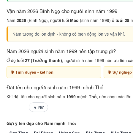
Vận năm 2026 Bính Ngọ cho người sinh năm 1999
Năm
2026
(Bính Ngọ), người tuổi
Mão
(sinh năm 1999) ở
tuổi 28
m
Năm tương đối ổn định - không có biến động lớn về vận khí.
Năm 2026 người sinh năm 1999 nên tập trung gì?
Ở độ tuổi
27 (Trưởng thành)
, người sinh năm 1999 nên ưu tiên cá
Tình duyên - kết hôn
Sự nghiệp
Đặt tên cho người sinh năm 1999 mệnh Thổ
Khi đặt tên cho người sinh năm
1999
mệnh
Thổ
, nên chọn các tên
👦 Nam
👧 Nữ
Gợi ý tên đẹp cho Nam mệnh Thổ:
Sơn Tùng
Đại Phong
Hoàng Sơn
Bảo Trung
Kiên Trung