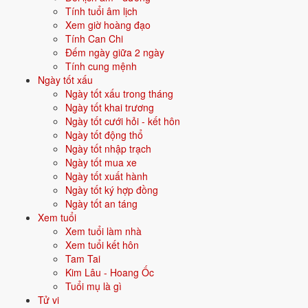
động sản, đô thị hoá.
Tính tuổi âm lịch
Xem giờ hoàng đạo
Quan hệ mệnh × vận:
Thổ khắc Thủy.
Tính Can Chi
Đếm ngày giữa 2 ngày
Vận năm 2026 Bính Ngọ cho người sinh năm 2004
Tính cung mệnh
Ngày tốt xấu
Năm
2026
(Bính Ngọ), người tuổi
Thân
(sinh năm 2004) ở
tuổi 23
mụ
Ngày tốt xấu trong tháng
- thuộc nhóm
Trưởng thành
. Quan hệ với Thái Tuế năm xem:
Bình
Ngày tốt khai trương
hoà với Thái Tuế
.
Ngày tốt cưới hỏi - kết hôn
Ngày tốt động thổ
Năm tương đối ổn định - không có biến động lớn về vận khí.
Ngày tốt nhập trạch
Ngày tốt mua xe
Ngày tốt xuất hành
Năm 2026 người sinh năm 2004 nên tập trung gì?
Ngày tốt ký hợp đồng
Ngày tốt an táng
Ở độ tuổi
22 (Trưởng thành)
, người sinh năm 2004 nên ưu tiên các
Xem tuổi
chủ đề sau:
Xem tuổi làm nhà
Xem tuổi kết hôn
Tình duyên - kết hôn
Sự nghiệp
Tam Tai
Kim Lâu - Hoang Ốc
Mua nhà - mua xe
Đầu tư
Tuổi mụ là gì
Tử vi