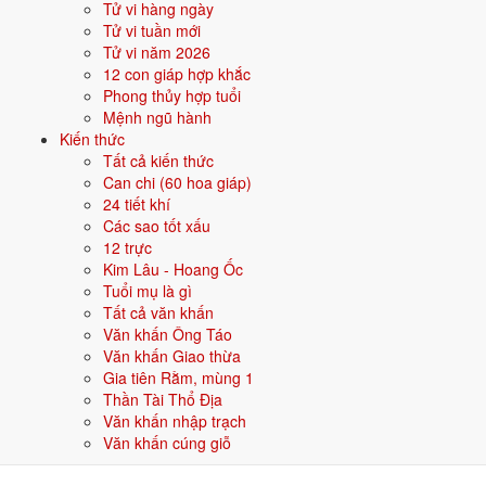
Tử vi hàng ngày
Đặt tên cho người sinh năm 2004 mệnh Thủy
Tử vi tuần mới
Khi đặt tên cho người sinh năm
2004
mệnh
Thủy
, nên chọn các tên có
Tử vi năm 2026
bộ chữ Hán thuộc hành bản mệnh hoặc hành tương sinh; tránh bộ chữ
12 con giáp hợp khắc
thuộc hành tương khắc. Dưới đây là gợi ý cho
Nam
:
Phong thủy hợp tuổi
Mệnh ngũ hành
👦 Nam
👧 Nữ
Kiến thức
Tất cả kiến thức
Can chi (60 hoa giáp)
Gợi ý tên đẹp cho Nam mệnh Thủy:
24 tiết khí
Hải Đăng
Giang Long
Quang Hải
Trường Giang
Hồng Hải
Các sao tốt xấu
12 trực
Sinh năm 2004 hợp gì - kỵ gì
Kim Lâu - Hoang Ốc
Tuổi mụ là gì
Người sinh năm
2004
mệnh
Thủy
hợp các yếu tố thuộc bản mệnh và
Tất cả văn khấn
tương sinh, kỵ các yếu tố tương khắc. Cụ thể trên 5 phương diện:
Văn khấn Ông Táo
Văn khấn Giao thừa
Sinh năm 2004 hợp màu gì?
Gia tiên Rằm, mùng 1
Thần Tài Thổ Địa
Người mệnh
Thủy
sinh năm 2004 nên ưu tiên các màu thuộc bản
Văn khấn nhập trạch
mệnh và màu tương sinh:
Đen, Xanh dương, Xanh nước biển
. Dùng
Văn khấn cúng giỗ
cho quần áo, xe, sơn nhà, vật phẩm phong thuỷ.