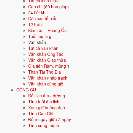
Tất cả kiến thức
Màu hợp
Đen
Xanh dương
Can chi (60 hoa giáp)
Xanh nước biển
24 tiết khí
Các sao tốt xấu
12 trực
Hướng hợp
Bắc
Kim Lâu - Hoang Ốc
Tuổi mụ là gì
Hành tương sinh
Kim (Kim sinh Thủy); Mộc (Thủy sinh
Văn khấn
Mộc)
Tất cả văn khấn
Văn khấn Ông Táo
Hành tương khắc
Thổ (Thổ khắc Thủy); Hỏa (Thủy khắc
Văn khấn Giao thừa
Hỏa)
Gia tiên Rằm, mùng 1
Thần Tài Thổ Địa
Tuổi năm 2026
23 tuổi mụ / 22 tuổi dương - Trưởng thành
Văn khấn nhập trạch
Văn khấn cúng giỗ
Ý nghĩa nạp âm Tuyền Trung Thủy
CÔNG CỤ
Đổi lịch âm - dương
Người sinh năm
2004
mang nạp âm
Tuyền Trung Thủy
- biểu tượng
Tính tuổi âm lịch
cho
Nước trong suối
. Đây là một trong các nạp âm thuộc hành
Thủy
Xem giờ hoàng đạo
trong vòng 60 hoa giáp.
Tính Can Chi
Tượng trưng cho nước, sự mềm mại, lưu chuyển. Người mệnh Thủy
Đếm ngày giữa 2 ngày
thông minh, khéo léo, trí tuệ.
Tính cung mệnh