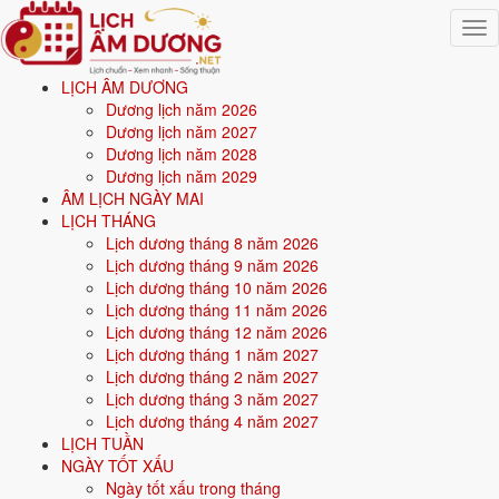
Togg
navig
LỊCH ÂM DƯƠNG
Trang chủ
Dương lịch năm 2026
Mệnh ngũ hành
Dương lịch năm 2027
Sinh năm 2004
Dương lịch năm 2028
Dương lịch năm 2029
💧
ÂM LỊCH NGÀY MAI
LỊCH THÁNG
Lịch dương tháng 8 năm 2026
Sinh năm
2004
mệnh gì? Giáp Thân Tuyền Trung Thủy
Lịch dương tháng 9 năm 2026
- mệnh Thủy
Lịch dương tháng 10 năm 2026
Lịch dương tháng 11 năm 2026
Người sinh năm
2004
là tuổi
Giáp Thân
(con Khỉ), nạp âm
Tuyền
Lịch dương tháng 12 năm 2026
Trung Thủy
-
Nước trong suối
, mệnh
Thủy
. Năm
2026
23 tuổi mụ
(22
Lịch dương tháng 1 năm 2027
tuổi dương).
Lịch dương tháng 2 năm 2027
Lịch dương tháng 3 năm 2027
Lịch dương tháng 4 năm 2027
Sinh năm
2004
(Giáp Thân, con Khỉ) thuộc mệnh
Thủy
- nạp âm
LỊCH TUẦN
Tuyền Trung Thủy
.
NGÀY TỐT XẤU
Ngày tốt xấu trong tháng
Màu hợp:
Đen, Xanh dương, Xanh nước biển.
Hướng hợp:
Bắc.