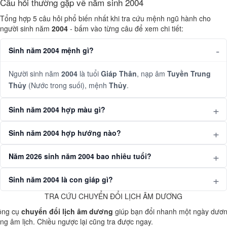
Câu hỏi thường gặp về năm sinh 2004
Tổng hợp 5 câu hỏi phổ biến nhất khi tra cứu mệnh ngũ hành cho
người sinh năm
2004
- bấm vào từng câu để xem chi tiết:
Sinh năm 2004 mệnh gì?
Người sinh năm
2004
là tuổi
Giáp Thân
, nạp âm
Tuyền Trung
Thủy
(Nước trong suối), mệnh
Thủy
.
Sinh năm 2004 hợp màu gì?
Sinh năm 2004 hợp hướng nào?
Năm 2026 sinh năm 2004 bao nhiêu tuổi?
Sinh năm 2004 là con giáp gì?
TRA CỨU CHUYỂN ĐỔI LỊCH ÂM DƯƠNG
ông cụ
chuyển đổi lịch âm dương
giúp bạn đổi nhanh một ngày dươ
ng âm lịch. Chiều ngược lại cũng tra được ngay.