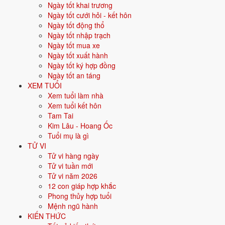
Ngày tốt khai trương
Vận khí khi sinh:
Vận 8 Bát Bạch Thổ (2004-2023) - Tích lũy, bất
Ngày tốt cưới hỏi - kết hôn
động sản.
Ngày tốt động thổ
Năm
2026
:
23 tuổi mụ, năm Bính Ngọ - Bình hoà với Thái Tuế.
Ngày tốt nhập trạch
Ngày tốt mua xe
Ngày tốt xuất hành
Sinh năm 2004 là tuổi gì, mệnh gì?
Ngày tốt ký hợp đồng
Ngày tốt an táng
Người sinh năm
2004
là tuổi
Giáp Thân
- con Khỉ, nạp âm
Tuyền
XEM TUỔI
Trung Thủy
, mệnh
Thủy
. Màu hợp gồm Đen, Xanh dương, Xanh
Xem tuổi làm nhà
nước biển; hướng hợp là Bắc. Bảng dưới đây tóm tắt 10 chỉ số cốt lõi:
Xem tuổi kết hôn
Tam Tai
Năm sinh dương
2004
Kim Lâu - Hoang Ốc
lịch
Tuổi mụ là gì
TỬ VI
Can chi
Giáp Thân
(Dương Mộc - Kim)
Tử vi hàng ngày
Tử vi tuần mới
Con giáp
Thân - Con Khỉ
Tử vi năm 2026
12 con giáp hợp khắc
Nạp âm
Tuyền Trung Thủy
(Nước trong suối)
Phong thủy hợp tuổi
Mệnh ngũ hành
Mệnh ngũ hành
💧
Thủy
KIẾN THỨC