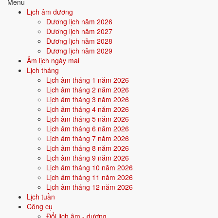
Tìm hiểu chi tiết nạp âm Tuyền Trung Thủy: màu hợp, hướng tốt, năm
Menu
sinh, tương sinh tương khắc →
Lịch âm dương
Dương lịch năm 2026
Quan hệ Can × Chi (Kim khắc Mộc):
Chi Kim khắc Can Mộc - hoàn
Dương lịch năm 2027
cảnh chế ngự bản thân. Cuộc đời nhiều thử thách, ràng buộc từ ngoại
Dương lịch năm 2028
cảnh.
Dương lịch năm 2029
Âm lịch ngày mai
Điểm mạnh:
Kiên cường, biết tự lực, trưởng thành sớm trong
Lịch tháng
nghịch cảnh.
Lịch âm tháng 1 năm 2026
Lịch âm tháng 2 năm 2026
Điểm cần lưu ý:
Áp lực dồn từ môi trường, cần xây dựng nội lực
Lịch âm tháng 3 năm 2026
vững vàng.
Lịch âm tháng 4 năm 2026
Lịch âm tháng 5 năm 2026
Lịch âm tháng 6 năm 2026
Bối cảnh vận khí khi sinh năm 2004
Lịch âm tháng 7 năm 2026
Lịch âm tháng 8 năm 2026
Người sinh năm
2004
rơi vào
Vận 8 - Bát Bạch Thổ
(2004-2023)
Lịch âm tháng 9 năm 2026
trong chu kỳ Tam Nguyên Cửu Vận. Mệnh Thủy sinh trong Vận 8 Bát
Lịch âm tháng 10 năm 2026
Bạch Thổ (Thổ) - thổ khắc thủy: bản mệnh phải vượt qua thử thách
Lịch âm tháng 11 năm 2026
của thời đại để khẳng định mình, nhưng nếu vượt được sẽ tạo nên dấu
Lịch âm tháng 12 năm 2026
ấn rất riêng.
Lịch tuần
Công cụ
Tính chất vận:
Tích lũy, bất động sản - Vận tích trữ tài sản, bất
Đổi lịch âm - dương