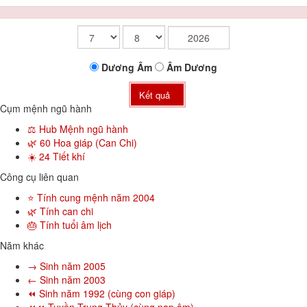
Dương
Âm
Âm
Dương
Kết quả
Cụm mệnh ngũ hành
⚖️ Hub Mệnh ngũ hành
🌿 60 Hoa giáp (Can Chi)
☀️ 24 Tiết khí
Công cụ liên quan
⭐ Tính cung mệnh năm 2004
🌿 Tính can chi
🎂 Tính tuổi âm lịch
Năm khác
→ Sinh năm 2005
← Sinh năm 2003
⏪ Sinh năm 1992 (cùng con giáp)