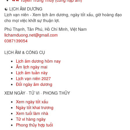
⏪⏪ Tuyền Trung Thủy (cùng nạp âm)
☯
LỊCH ÂM DƯƠNG
Lịch vạn niên - Xem lịch âm dương, ngày tốt xấu, giờ hoàng đạo
cho mọi việc khởi sự thuận lợi.
Phú Thạnh, Tân Phú
,
Hồ Chí Minh
,
Việt Nam
lichamduong.net@gmail.com
0387139054
LỊCH ÂM & CÔNG CỤ
Lịch âm dương hôm nay
Âm lịch ngày mai
Lịch âm tuần này
Lịch vạn niên 2027
Đổi ngày âm dương
XEM NGÀY · TỬ VI · PHONG THỦY
Xem ngày tốt xấu
Ngày tốt khai trương
Xem tuổi làm nhà
Tử vi hàng ngày
Phong thủy hợp tuổi