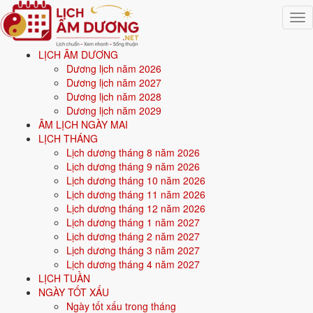
Togg
navig
LỊCH ÂM DƯƠNG
Trang chủ
Dương lịch năm 2026
Mệnh ngũ hành
Dương lịch năm 2027
Sinh năm 2013
Dương lịch năm 2028
Dương lịch năm 2029
💧
ÂM LỊCH NGÀY MAI
LỊCH THÁNG
Lịch dương tháng 8 năm 2026
Sinh năm
2013
mệnh gì? Quý Tỵ Trường Lưu Thủy -
Lịch dương tháng 9 năm 2026
mệnh Thủy
Lịch dương tháng 10 năm 2026
Lịch dương tháng 11 năm 2026
Người sinh năm
2013
là tuổi
Quý Tỵ
(con Rắn), nạp âm
Trường Lưu
Lịch dương tháng 12 năm 2026
Thủy
-
Nước chảy mạnh
, mệnh
Thủy
. Năm
2026
14 tuổi mụ
(13 tuổi
Lịch dương tháng 1 năm 2027
dương).
Lịch dương tháng 2 năm 2027
Lịch dương tháng 3 năm 2027
Lịch dương tháng 4 năm 2027
Sinh năm
2013
(Quý Tỵ, con Rắn) thuộc mệnh
Thủy
- nạp âm
LỊCH TUẦN
Trường Lưu Thủy
.
NGÀY TỐT XẤU
Ngày tốt xấu trong tháng
Màu hợp:
Đen, Xanh dương, Xanh nước biển.
Hướng hợp:
Bắc.