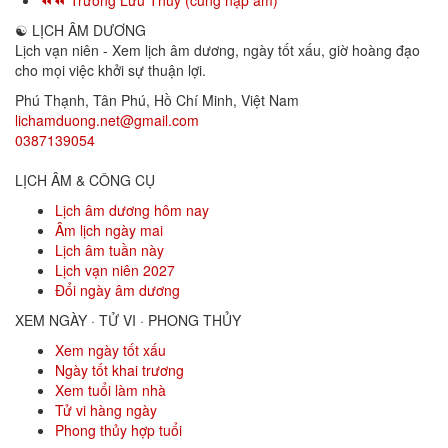
⏪⏪ Trường Lưu Thủy (cùng nạp âm)
☯
LỊCH ÂM DƯƠNG
Lịch vạn niên - Xem lịch âm dương, ngày tốt xấu, giờ hoàng đạo
cho mọi việc khởi sự thuận lợi.
Phú Thạnh, Tân Phú
,
Hồ Chí Minh
,
Việt Nam
lichamduong.net@gmail.com
0387139054
LỊCH ÂM & CÔNG CỤ
Lịch âm dương hôm nay
Âm lịch ngày mai
Lịch âm tuần này
Lịch vạn niên 2027
Đổi ngày âm dương
XEM NGÀY · TỬ VI · PHONG THỦY
Xem ngày tốt xấu
Ngày tốt khai trương
Xem tuổi làm nhà
Tử vi hàng ngày
Phong thủy hợp tuổi