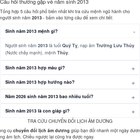
Câu hỏi thường gặp về năm sinh 2013
Tổng hợp 5 câu hỏi phổ biến nhất khi tra cứu mệnh ngũ hành cho
người sinh năm
2013
- bấm vào từng câu để xem chi tiết:
Sinh năm 2013 mệnh gì?
Người sinh năm
2013
là tuổi
Quý Tỵ
, nạp âm
Trường Lưu Thủy
(Nước chảy mạnh), mệnh
Thủy
.
Sinh năm 2013 hợp màu gì?
Sinh năm 2013 hợp hướng nào?
Năm 2026 sinh năm 2013 bao nhiêu tuổi?
Sinh năm 2013 là con giáp gì?
TRA CỨU CHUYỂN ĐỔI LỊCH ÂM DƯƠNG
ông cụ
chuyển đổi lịch âm dương
giúp bạn đổi nhanh một ngày dươ
ng âm lịch. Chiều ngược lại cũng tra được ngay.