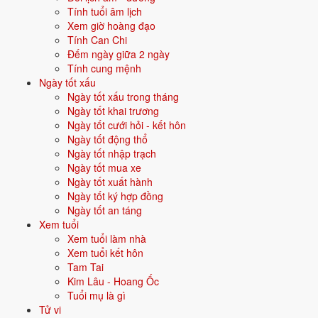
động sản, đô thị hoá.
Tính tuổi âm lịch
Xem giờ hoàng đạo
Quan hệ mệnh × vận:
Thổ khắc Thủy.
Tính Can Chi
Đếm ngày giữa 2 ngày
Vận năm 2026 Bính Ngọ cho người sinh năm 2013
Tính cung mệnh
Ngày tốt xấu
Năm
2026
(Bính Ngọ), người tuổi
Tỵ
(sinh năm 2013) ở
tuổi 14
mụ -
Ngày tốt xấu trong tháng
thuộc nhóm
Thiếu niên
. Quan hệ với Thái Tuế năm xem:
Bình hoà
Ngày tốt khai trương
với Thái Tuế
.
Ngày tốt cưới hỏi - kết hôn
Ngày tốt động thổ
Năm tương đối ổn định - không có biến động lớn về vận khí.
Ngày tốt nhập trạch
Ngày tốt mua xe
Ngày tốt xuất hành
Năm 2026 người sinh năm 2013 nên tập trung gì?
Ngày tốt ký hợp đồng
Ngày tốt an táng
Ở độ tuổi
13 (Thiếu niên)
, người sinh năm 2013 nên ưu tiên các chủ
Xem tuổi
đề sau:
Xem tuổi làm nhà
Xem tuổi kết hôn
Hướng nghiệp tương lai
Tính cách đặc trưng
Tam Tai
Kim Lâu - Hoang Ốc
Chọn ngành học cấp 3
Định hướng đại học
Tuổi mụ là gì
Tử vi