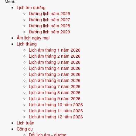
Tìm hiểu chi tiết nạp âm Trường Lưu Thủy: màu hợp, hướng tốt, năm
Menu
sinh, tương sinh tương khắc →
Lịch âm dương
Dương lịch năm 2026
Quan hệ Can × Chi (Thủy khắc Hỏa):
Can Thủy khắc Chi Hỏa - bản
Dương lịch năm 2027
thân chế ngự hoàn cảnh. Tính cách mạnh mẽ, kiểm soát cao, dễ làm
Dương lịch năm 2028
lãnh đạo.
Dương lịch năm 2029
Âm lịch ngày mai
Điểm mạnh:
Quyết đoán, có khả năng dẫn dắt, biết cách áp đặt
Lịch tháng
và đạt mục tiêu.
Lịch âm tháng 1 năm 2026
Lịch âm tháng 2 năm 2026
Điểm cần lưu ý:
Dễ va chạm, đối lập với hoàn cảnh, cần học
Lịch âm tháng 3 năm 2026
cách hòa hợp.
Lịch âm tháng 4 năm 2026
Lịch âm tháng 5 năm 2026
Lịch âm tháng 6 năm 2026
Bối cảnh vận khí khi sinh năm 2013
Lịch âm tháng 7 năm 2026
Lịch âm tháng 8 năm 2026
Người sinh năm
2013
rơi vào
Vận 8 - Bát Bạch Thổ
(2004-2023)
Lịch âm tháng 9 năm 2026
trong chu kỳ Tam Nguyên Cửu Vận. Mệnh Thủy sinh trong Vận 8 Bát
Lịch âm tháng 10 năm 2026
Bạch Thổ (Thổ) - thổ khắc thủy: bản mệnh phải vượt qua thử thách
Lịch âm tháng 11 năm 2026
của thời đại để khẳng định mình, nhưng nếu vượt được sẽ tạo nên dấu
Lịch âm tháng 12 năm 2026
ấn rất riêng.
Lịch tuần
Công cụ
Tính chất vận:
Tích lũy, bất động sản - Vận tích trữ tài sản, bất
Đổi lịch âm - dương