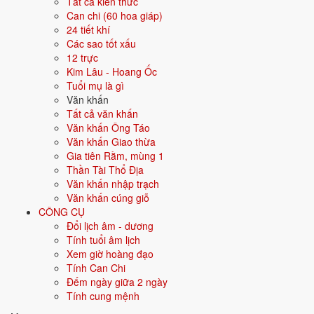
Tất cả kiến thức
Màu hợp
Đen
Xanh dương
Can chi (60 hoa giáp)
Xanh nước biển
24 tiết khí
Các sao tốt xấu
12 trực
Hướng hợp
Bắc
Kim Lâu - Hoang Ốc
Tuổi mụ là gì
Hành tương sinh
Kim (Kim sinh Thủy); Mộc (Thủy sinh
Văn khấn
Mộc)
Tất cả văn khấn
Văn khấn Ông Táo
Hành tương khắc
Thổ (Thổ khắc Thủy); Hỏa (Thủy khắc
Văn khấn Giao thừa
Hỏa)
Gia tiên Rằm, mùng 1
Thần Tài Thổ Địa
Tuổi năm 2026
14 tuổi mụ / 13 tuổi dương - Thiếu niên
Văn khấn nhập trạch
Văn khấn cúng giỗ
Ý nghĩa nạp âm Trường Lưu Thủy
CÔNG CỤ
Đổi lịch âm - dương
Người sinh năm
2013
mang nạp âm
Trường Lưu Thủy
- biểu tượng
Tính tuổi âm lịch
cho
Nước chảy mạnh
. Đây là một trong các nạp âm thuộc hành
Thủy
Xem giờ hoàng đạo
trong vòng 60 hoa giáp.
Tính Can Chi
Tượng trưng cho nước, sự mềm mại, lưu chuyển. Người mệnh Thủy
Đếm ngày giữa 2 ngày
thông minh, khéo léo, trí tuệ.
Tính cung mệnh