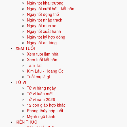
Ngày tốt khai trương
Vận khí khi sinh:
Vận 8 Bát Bạch Thổ (2004-2023) - Tích lũy, bất
Ngày tốt cưới hỏi - kết hôn
động sản.
Ngày tốt động thổ
Năm
2026
:
14 tuổi mụ, năm Bính Ngọ - Bình hoà với Thái Tuế.
Ngày tốt nhập trạch
Ngày tốt mua xe
Ngày tốt xuất hành
Sinh năm 2013 là tuổi gì, mệnh gì?
Ngày tốt ký hợp đồng
Ngày tốt an táng
Người sinh năm
2013
là tuổi
Quý Tỵ
- con Rắn, nạp âm
Trường Lưu
XEM TUỔI
Thủy
, mệnh
Thủy
. Màu hợp gồm Đen, Xanh dương, Xanh nước biển;
Xem tuổi làm nhà
hướng hợp là Bắc. Bảng dưới đây tóm tắt 10 chỉ số cốt lõi:
Xem tuổi kết hôn
Tam Tai
Năm sinh dương
2013
Kim Lâu - Hoang Ốc
lịch
Tuổi mụ là gì
TỬ VI
Can chi
Quý Tỵ
(Âm Thủy - Hỏa)
Tử vi hàng ngày
Tử vi tuần mới
Con giáp
Tỵ - Con Rắn
Tử vi năm 2026
12 con giáp hợp khắc
Nạp âm
Trường Lưu Thủy
(Nước chảy mạnh)
Phong thủy hợp tuổi
Mệnh ngũ hành
Mệnh ngũ hành
💧
Thủy
KIẾN THỨC