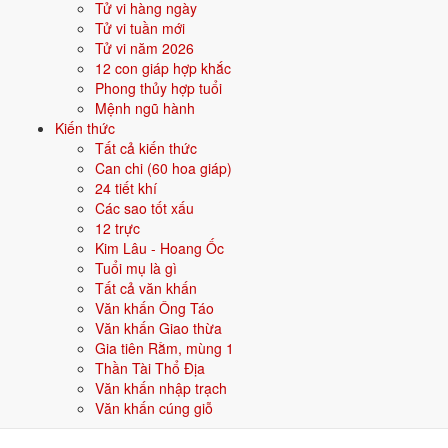
Tử vi hàng ngày
Đặt tên cho người sinh năm 2013 mệnh Thủy
Tử vi tuần mới
Khi đặt tên cho người sinh năm
2013
mệnh
Thủy
, nên chọn các tên có
Tử vi năm 2026
bộ chữ Hán thuộc hành bản mệnh hoặc hành tương sinh; tránh bộ chữ
12 con giáp hợp khắc
thuộc hành tương khắc. Dưới đây là gợi ý cho
Nam
:
Phong thủy hợp tuổi
Mệnh ngũ hành
👦 Nam
👧 Nữ
Kiến thức
Tất cả kiến thức
Can chi (60 hoa giáp)
Gợi ý tên đẹp cho Nam mệnh Thủy:
24 tiết khí
Hải Đăng
Giang Long
Quang Hải
Trường Giang
Hồng Hải
Các sao tốt xấu
12 trực
Sinh năm 2013 hợp gì - kỵ gì
Kim Lâu - Hoang Ốc
Tuổi mụ là gì
Người sinh năm
2013
mệnh
Thủy
hợp các yếu tố thuộc bản mệnh và
Tất cả văn khấn
tương sinh, kỵ các yếu tố tương khắc. Cụ thể trên 5 phương diện:
Văn khấn Ông Táo
Văn khấn Giao thừa
Sinh năm 2013 hợp màu gì?
Gia tiên Rằm, mùng 1
Thần Tài Thổ Địa
Người mệnh
Thủy
sinh năm 2013 nên ưu tiên các màu thuộc bản
Văn khấn nhập trạch
mệnh và màu tương sinh:
Đen, Xanh dương, Xanh nước biển
. Dùng
Văn khấn cúng giỗ
cho quần áo, xe, sơn nhà, vật phẩm phong thuỷ.