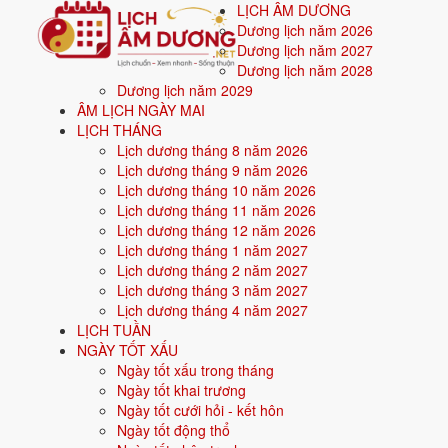
LỊCH ÂM DƯƠNG
Dương lịch năm 2026
Dương lịch năm 2027
Dương lịch năm 2028
Dương lịch năm 2029
Trang chủ
ÂM LỊCH NGÀY MAI
Mệnh ngũ hành
LỊCH THÁNG
Sinh năm 2012
Lịch dương tháng 8 năm 2026
Lịch dương tháng 9 năm 2026
💧
Sinh năm
2012
mệnh gì? Nhâm Thì
Lịch dương tháng 10 năm 2026
Lịch dương tháng 11 năm 2026
Người sinh năm
2012
là tuổi
Nhâm Thìn
(con Rồng
Lịch dương tháng 12 năm 2026
Lịch dương tháng 1 năm 2027
Lịch dương tháng 2 năm 2027
Sinh năm
2012
(Nhâm Thìn, con Rồng) thuộc mệnh
Thủy
- nạp âm
T
Lịch dương tháng 3 năm 2027
Màu hợp:
Đen, Xanh dương, Xanh nước biển.
Hướng hợp:
Bắc.
Lịch dương tháng 4 năm 2027
LỊCH TUẦN
Vận khí khi sinh:
Vận 8 Bát Bạch Thổ (2004-2023) - Tích lũy, bất độ
NGÀY TỐT XẤU
Năm
2026
:
15 tuổi mụ, năm Bính Ngọ - Bình hoà với Thái Tuế.
Ngày tốt xấu trong tháng
Ngày tốt khai trương
Ngày tốt cưới hỏi - kết hôn
Sinh năm 2012 là tuổi gì, mệnh gì?
Ngày tốt động thổ