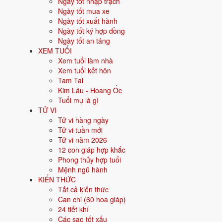
Ngày tốt nhập trạch
Người sinh năm
2012
là tuổi
Nhâm Thìn
- con Rồng, nạp âm
Trườ
Ngày tốt mua xe
Ngày tốt xuất hành
Năm sinh dương lịch
Ngày tốt ký hợp đồng
Ngày tốt an táng
Can chi
XEM TUỔI
Xem tuổi làm nhà
Con giáp
Xem tuổi kết hôn
Tam Tai
Nạp âm
Kim Lâu - Hoang Ốc
Tuổi mụ là gì
Mệnh ngũ hành
TỬ VI
Tử vi hàng ngày
Màu hợp
Tử vi tuần mới
Tử vi năm 2026
Hướng hợp
12 con giáp hợp khắc
Phong thủy hợp tuổi
Hành tương sinh
Mệnh ngũ hành
KIẾN THỨC
Hành tương khắc
Tất cả kiến thức
Can chi (60 hoa giáp)
Tuổi năm 2026
24 tiết khí
Các sao tốt xấu