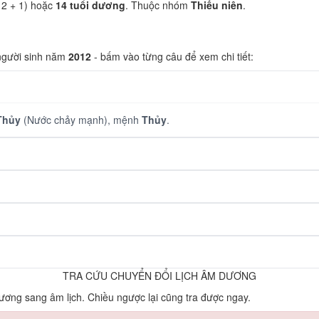
12 + 1) hoặc
14 tuổi dương
. Thuộc nhóm
Thiếu niên
.
 người sinh năm
2012
- bấm vào từng câu để xem chi tiết:
Thủy
(Nước chảy mạnh), mệnh
Thủy
.
TRA CỨU CHUYỂN ĐỔI LỊCH ÂM DƯƠNG
ơng sang âm lịch. Chiều ngược lại cũng tra được ngay.