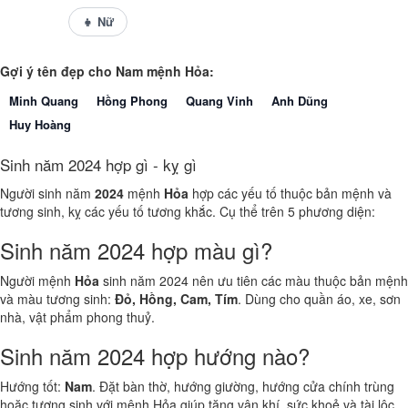
👦 Nam
👧 Nữ
Gợi ý tên đẹp cho Nam mệnh Hỏa:
Minh Quang
Hồng Phong
Quang Vinh
Anh Dũng
Huy Hoàng
Sinh năm 2024 hợp gì - kỵ gì
Người sinh năm
2024
mệnh
Hỏa
hợp các yếu tố thuộc bản mệnh và
tương sinh, kỵ các yếu tố tương khắc. Cụ thể trên 5 phương diện:
Sinh năm 2024 hợp màu gì?
Người mệnh
Hỏa
sinh năm 2024 nên ưu tiên các màu thuộc bản mệnh
và màu tương sinh:
Đỏ, Hồng, Cam, Tím
. Dùng cho quần áo, xe, sơn
nhà, vật phẩm phong thuỷ.
Sinh năm 2024 hợp hướng nào?
Hướng tốt:
Nam
. Đặt bàn thờ, hướng giường, hướng cửa chính trùng
hoặc tương sinh với mệnh Hỏa giúp tăng vận khí, sức khoẻ và tài lộc.