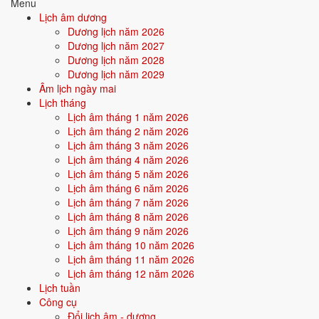
Menu
Quan hệ Can × Chi (Mộc khắc Thổ):
Can Mộc khắc Chi Thổ - bản
Lịch âm dương
thân chế ngự hoàn cảnh. Tính cách mạnh mẽ, kiểm soát cao, dễ làm
Dương lịch năm 2026
lãnh đạo.
Dương lịch năm 2027
Dương lịch năm 2028
Điểm mạnh:
Quyết đoán, có khả năng dẫn dắt, biết cách áp đặt
Dương lịch năm 2029
và đạt mục tiêu.
Âm lịch ngày mai
Lịch tháng
Điểm cần lưu ý:
Dễ va chạm, đối lập với hoàn cảnh, cần học
Lịch âm tháng 1 năm 2026
cách hòa hợp.
Lịch âm tháng 2 năm 2026
Lịch âm tháng 3 năm 2026
Lịch âm tháng 4 năm 2026
Bối cảnh vận khí khi sinh năm 2024
Lịch âm tháng 5 năm 2026
Người sinh năm
2024
rơi vào
Vận 9 - Cửu Tử Hỏa
(2024-2043) trong
Lịch âm tháng 6 năm 2026
chu kỳ Tam Nguyên Cửu Vận. Mệnh Hỏa sinh trong Vận 9 Cửu Tử
Lịch âm tháng 7 năm 2026
Hỏa (Hỏa) - đồng hành cộng hưởng, vận khí khi sinh thuận theo bản
Lịch âm tháng 8 năm 2026
mệnh, tiềm năng phát huy mạnh trong thời đại của danh vọng, công
Lịch âm tháng 9 năm 2026
nghệ, ai.
Lịch âm tháng 10 năm 2026
Lịch âm tháng 11 năm 2026
Lịch âm tháng 12 năm 2026
Tính chất vận:
Danh vọng, công nghệ, AI - Vận AI, công nghệ
Lịch tuần
số, truyền thông, sáng tạo.
Công cụ
Quan hệ mệnh × vận:
Hỏa - Hỏa bình hòa.
Đổi lịch âm - dương