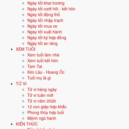
Ngày tốt khai trương
Vận khí khi sinh:
Vận 9 Cửu Tử Hỏa (2024-2043) - Danh vọng, công
Ngày tốt cưới hỏi - kết hôn
nghệ, AI.
Ngày tốt động thổ
Năm
2026
:
3 tuổi mụ, năm Bính Ngọ - Bình hoà với Thái Tuế.
Ngày tốt nhập trạch
Ngày tốt mua xe
Ngày tốt xuất hành
Sinh năm 2024 là tuổi gì, mệnh gì?
Ngày tốt ký hợp đồng
Ngày tốt an táng
Người sinh năm
2024
là tuổi
Giáp Thìn
- con Rồng, nạp âm
Phúc
XEM TUỔI
Đăng Hỏa
, mệnh
Hỏa
. Màu hợp gồm Đỏ, Hồng, Cam, Tím; hướng
Xem tuổi làm nhà
hợp là Nam. Bảng dưới đây tóm tắt 10 chỉ số cốt lõi:
Xem tuổi kết hôn
Tam Tai
Năm sinh dương
2024
Kim Lâu - Hoang Ốc
lịch
Tuổi mụ là gì
TỬ VI
Can chi
Giáp Thìn
(Dương Mộc - Thổ)
Tử vi hàng ngày
Tử vi tuần mới
Con giáp
Thìn - Con Rồng
Tử vi năm 2026
12 con giáp hợp khắc
Nạp âm
Phúc Đăng Hỏa
(Lửa đèn to)
Phong thủy hợp tuổi
Mệnh ngũ hành
Mệnh ngũ hành
🔥
Hỏa
KIẾN THỨC