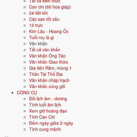
Tất cả kiến thức
Màu hợp
Đỏ
Hồng
Cam
Tím
Can chi (60 hoa giáp)
24 tiết khí
Hướng hợp
Nam
Các sao tốt xấu
12 trực
Hành tương sinh
Mộc (Mộc sinh Hỏa); Thổ (Hỏa sinh Thổ)
Kim Lâu - Hoang Ốc
Tuổi mụ là gì
Hành tương khắc
Thủy (Thủy khắc Hỏa); Kim (Hỏa khắc
Văn khấn
Kim)
Tất cả văn khấn
Văn khấn Ông Táo
Tuổi năm 2026
3 tuổi mụ / 2 tuổi dương - Sơ sinh
Văn khấn Giao thừa
Gia tiên Rằm, mùng 1
Thần Tài Thổ Địa
Ý nghĩa nạp âm Phúc Đăng Hỏa
Văn khấn nhập trạch
Văn khấn cúng giỗ
Người sinh năm
2024
mang nạp âm
Phúc Đăng Hỏa
- biểu tượng cho
CÔNG CỤ
Lửa đèn to
. Đây là một trong các nạp âm thuộc hành
Hỏa
trong vòng
Đổi lịch âm - dương
60 hoa giáp.
Tính tuổi âm lịch
Tượng trưng cho lửa, sự nhiệt huyết, năng lượng. Người mệnh Hỏa
Xem giờ hoàng đạo
nhiệt tình, đam mê, lãnh đạo.
Tính Can Chi
Đếm ngày giữa 2 ngày
Tìm hiểu chi tiết nạp âm Phúc Đăng Hỏa: màu hợp, hướng tốt, năm
Tính cung mệnh
sinh, tương sinh tương khắc →