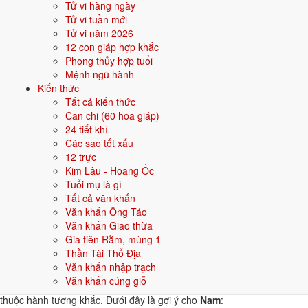
Tử vi hàng ngày
Tử vi tuần mới
💰 KINH TẾ
Tử vi năm 2026
Tăng trưởng GDP 7%+
12 con giáp hợp khắc
Phong thủy hợp tuổi
🎭 VĂN HOÁ - THẾ HỆ
Mệnh ngũ hành
Gen Alpha lớn lên cùng AI
Kiến thức
Tất cả kiến thức
Can chi (60 hoa giáp)
Năm 2026 người sinh năm 2024 nên tập trung gì?
24 tiết khí
Ở độ tuổi
2 (Sơ sinh)
, người sinh năm 2024 nên ưu tiên các chủ đề
Các sao tốt xấu
sau:
12 trực
Kim Lâu - Hoang Ốc
Đặt tên con
Màu sơn phòng
Tuổi mụ là gì
Tất cả văn khấn
Văn khấn Ông Táo
Hướng đặt nôi
Sinh con tốt hay không
Văn khấn Giao thừa
Gia tiên Rằm, mùng 1
Đặt tên cho người sinh năm 2024 mệnh Hỏa
Thần Tài Thổ Địa
Văn khấn nhập trạch
Khi đặt tên cho người sinh năm
2024
mệnh
Hỏa
, nên chọn các tên có
Văn khấn cúng giỗ
bộ chữ Hán thuộc hành bản mệnh hoặc hành tương sinh; tránh bộ chữ
thuộc hành tương khắc. Dưới đây là gợi ý cho
Nam
: