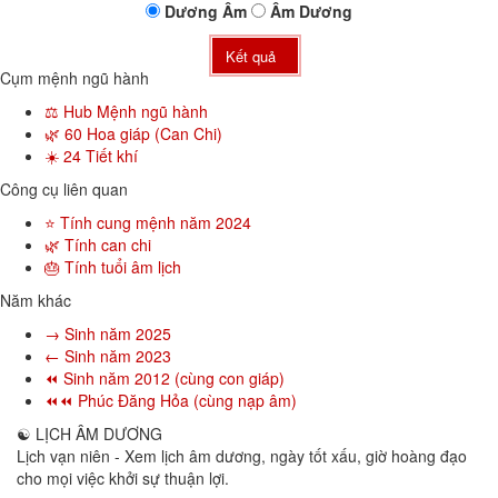
Dương
Âm
Âm
Dương
Kết quả
Cụm mệnh ngũ hành
⚖️ Hub Mệnh ngũ hành
🌿 60 Hoa giáp (Can Chi)
☀️ 24 Tiết khí
Công cụ liên quan
⭐ Tính cung mệnh năm 2024
🌿 Tính can chi
🎂 Tính tuổi âm lịch
Năm khác
→ Sinh năm 2025
← Sinh năm 2023
⏪ Sinh năm 2012 (cùng con giáp)
⏪⏪ Phúc Đăng Hỏa (cùng nạp âm)
☯
LỊCH ÂM DƯƠNG
Lịch vạn niên - Xem lịch âm dương, ngày tốt xấu, giờ hoàng đạo
cho mọi việc khởi sự thuận lợi.