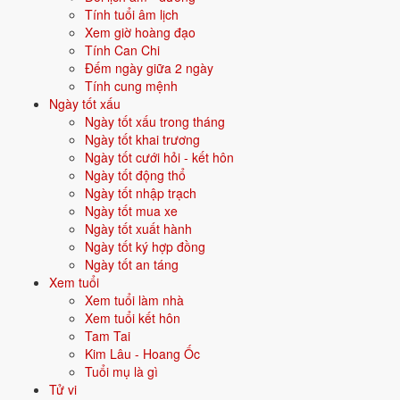
Tính tuổi âm lịch
Xem giờ hoàng đạo
Vận năm 2026 Bính Ngọ cho người sinh năm 2024
Tính Can Chi
Đếm ngày giữa 2 ngày
Năm
2026
(Bính Ngọ), người tuổi
Thìn
(sinh năm 2024) ở
tuổi 3
mụ -
Tính cung mệnh
thuộc nhóm
Sơ sinh
. Quan hệ với Thái Tuế năm xem:
Bình hoà với
Ngày tốt xấu
Thái Tuế
.
Ngày tốt xấu trong tháng
Ngày tốt khai trương
Năm tương đối ổn định - không có biến động lớn về vận khí.
Ngày tốt cưới hỏi - kết hôn
Ngày tốt động thổ
Ngày tốt nhập trạch
Bối cảnh năm 2024
Ngày tốt mua xe
Năm
2024
đánh dấu các sự kiện và bối cảnh xã hội đặc trưng - góp
Ngày tốt xuất hành
phần tạo nên dấu ấn riêng cho thế hệ sinh trong năm này, dù cùng
Ngày tốt ký hợp đồng
nạp âm Phúc Đăng Hỏa với các năm khác.
Ngày tốt an táng
Xem tuổi
🇻🇳 SỰ KIỆN VIỆT NAM
Xem tuổi làm nhà
Phục hồi sau COVID, đẩy mạnh chuyển đổi số
Xem tuổi kết hôn
Tam Tai
Kim Lâu - Hoang Ốc
🌍 SỰ KIỆN THẾ GIỚI
Tuổi mụ là gì
AI Gen tạo bùng nổ (ChatGPT, Gemini)
Tử vi