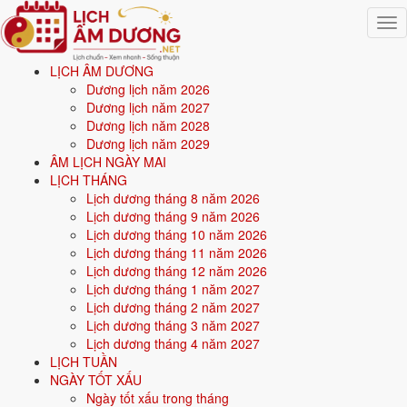
Togg
navig
LỊCH ÂM DƯƠNG
Trang chủ
Dương lịch năm 2026
Mệnh ngũ hành
Dương lịch năm 2027
Sinh năm 2024
Dương lịch năm 2028
Dương lịch năm 2029
🔥
ÂM LỊCH NGÀY MAI
LỊCH THÁNG
Lịch dương tháng 8 năm 2026
Sinh năm
2024
mệnh gì? Giáp Thìn Phúc Đăng Hỏa -
Lịch dương tháng 9 năm 2026
mệnh Hỏa
Lịch dương tháng 10 năm 2026
Lịch dương tháng 11 năm 2026
Người sinh năm
2024
là tuổi
Giáp Thìn
(con Rồng), nạp âm
Phúc
Lịch dương tháng 12 năm 2026
Đăng Hỏa
-
Lửa đèn to
, mệnh
Hỏa
. Năm
2026
3 tuổi mụ
(2 tuổi
Lịch dương tháng 1 năm 2027
dương).
Lịch dương tháng 2 năm 2027
Lịch dương tháng 3 năm 2027
Lịch dương tháng 4 năm 2027
Sinh năm
2024
(Giáp Thìn, con Rồng) thuộc mệnh
Hỏa
- nạp âm
LỊCH TUẦN
Phúc Đăng Hỏa
.
NGÀY TỐT XẤU
Ngày tốt xấu trong tháng
Màu hợp:
Đỏ, Hồng, Cam, Tím.
Hướng hợp:
Nam.