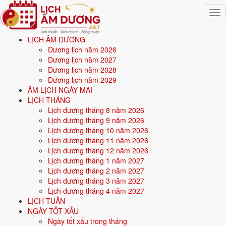
Togg
navig
LỊCH ÂM DƯƠNG
Trang chủ
Dương lịch năm 2026
Mệnh ngũ hành
Dương lịch năm 2027
Sinh năm 1976
Dương lịch năm 2028
Dương lịch năm 2029
⛰️
ÂM LỊCH NGÀY MAI
LỊCH THÁNG
Lịch dương tháng 8 năm 2026
Sinh năm
1976
mệnh gì? Bính Thìn Sa Trung Thổ -
Lịch dương tháng 9 năm 2026
mệnh Thổ
Lịch dương tháng 10 năm 2026
Lịch dương tháng 11 năm 2026
Người sinh năm
1976
là tuổi
Bính Thìn
(con Rồng), nạp âm
Sa Trung
Lịch dương tháng 12 năm 2026
Thổ
-
Đất pha cát
, mệnh
Thổ
. Năm
2026
51 tuổi mụ
(50 tuổi dương).
Lịch dương tháng 1 năm 2027
Lịch dương tháng 2 năm 2027
Lịch dương tháng 3 năm 2027
Sinh năm
1976
(Bính Thìn, con Rồng) thuộc mệnh
Thổ
- nạp âm
Sa
Lịch dương tháng 4 năm 2027
Trung Thổ
.
LỊCH TUẦN
NGÀY TỐT XẤU
Màu hợp:
Vàng đất, Nâu, Be.
Hướng hợp:
Trung tâm, Tây Nam,
Ngày tốt xấu trong tháng
Đông Bắc.