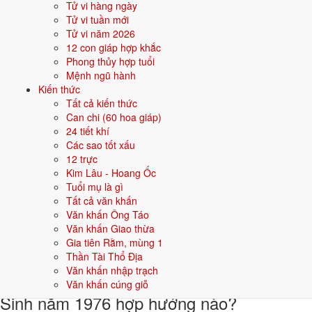
Tử vi hàng ngày
Khi đặt tên cho người sinh năm
1976
mệnh
Thổ
, nên chọn các tên có
Tử vi tuần mới
bộ chữ Hán thuộc hành bản mệnh hoặc hành tương sinh; tránh bộ chữ
Tử vi năm 2026
thuộc hành tương khắc. Dưới đây là gợi ý cho
Nam
:
12 con giáp hợp khắc
Phong thủy hợp tuổi
👦 Nam
👧 Nữ
Mệnh ngũ hành
Kiến thức
Tất cả kiến thức
Gợi ý tên đẹp cho Nam mệnh Thổ:
Can chi (60 hoa giáp)
Sơn Tùng
Đại Phong
Hoàng Sơn
Bảo Trung
Kiên Trung
24 tiết khí
Các sao tốt xấu
Sinh năm 1976 hợp gì - kỵ gì
12 trực
Kim Lâu - Hoang Ốc
Người sinh năm
1976
mệnh
Thổ
hợp các yếu tố thuộc bản mệnh và
Tuổi mụ là gì
tương sinh, kỵ các yếu tố tương khắc. Cụ thể trên 5 phương diện:
Tất cả văn khấn
Văn khấn Ông Táo
Sinh năm 1976 hợp màu gì?
Văn khấn Giao thừa
Gia tiên Rằm, mùng 1
Người mệnh
Thổ
sinh năm 1976 nên ưu tiên các màu thuộc bản mệnh
Thần Tài Thổ Địa
và màu tương sinh:
Vàng đất, Nâu, Be
. Dùng cho quần áo, xe, sơn
Văn khấn nhập trạch
nhà, vật phẩm phong thuỷ.
Văn khấn cúng giỗ
Sinh năm 1976 hợp hướng nào?