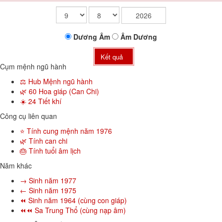
Dương
Âm
Âm
Dương
Kết quả
Cụm mệnh ngũ hành
⚖️ Hub Mệnh ngũ hành
🌿 60 Hoa giáp (Can Chi)
☀️ 24 Tiết khí
Công cụ liên quan
⭐ Tính cung mệnh năm 1976
🌿 Tính can chi
🎂 Tính tuổi âm lịch
Năm khác
→ Sinh năm 1977
← Sinh năm 1975
⏪ Sinh năm 1964 (cùng con giáp)
⏪⏪ Sa Trung Thổ (cùng nạp âm)