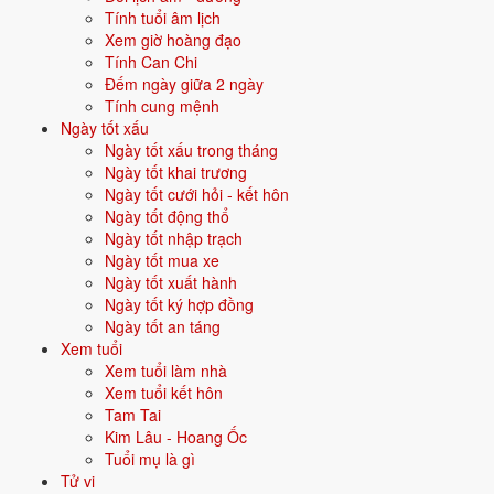
Quan hệ mệnh × vận:
Thổ sinh Kim.
Tính tuổi âm lịch
Xem giờ hoàng đạo
Tính Can Chi
Vận năm 2026 Bính Ngọ cho người sinh năm 1976
Đếm ngày giữa 2 ngày
Tính cung mệnh
Năm
2026
(Bính Ngọ), người tuổi
Thìn
(sinh năm 1976) ở
tuổi 51
mụ
Ngày tốt xấu
- thuộc nhóm
Trung niên
. Quan hệ với Thái Tuế năm xem:
Bình hoà
Ngày tốt xấu trong tháng
với Thái Tuế
.
Ngày tốt khai trương
Ngày tốt cưới hỏi - kết hôn
Năm tương đối ổn định - không có biến động lớn về vận khí.
Ngày tốt động thổ
Ngày tốt nhập trạch
Ngày tốt mua xe
Năm 2026 người sinh năm 1976 nên tập trung gì?
Ngày tốt xuất hành
Ngày tốt ký hợp đồng
Ở độ tuổi
50 (Trung niên)
, người sinh năm 1976 nên ưu tiên các chủ
Ngày tốt an táng
đề sau:
Xem tuổi
Xem tuổi làm nhà
Sức khỏe
Đầu tư trung dài hạn
Xem tuổi kết hôn
Tam Tai
Con cái - giáo dục
Phong thuỷ nhà ở
Kim Lâu - Hoang Ốc
Tuổi mụ là gì
Đặt tên cho người sinh năm 1976 mệnh Thổ
Tử vi