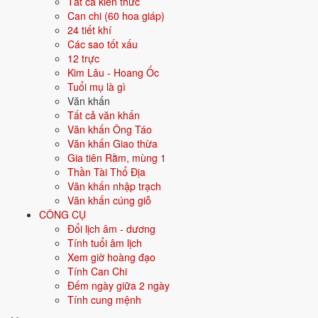
Tất cả kiến thức
Can chi (60 hoa giáp)
Màu hợp
Vàng đất
Nâu
Be
24 tiết khí
Các sao tốt xấu
Hướng hợp
Trung tâm, Tây Nam, Đông Bắc
12 trực
Kim Lâu - Hoang Ốc
Hành tương sinh
Hỏa (Hỏa sinh Thổ); Kim (Thổ sinh Kim)
Tuổi mụ là gì
Văn khấn
Hành tương khắc
Tất cả văn khấn
Mộc (Mộc khắc Thổ); Thủy (Thổ khắc
Văn khấn Ông Táo
Thủy)
Văn khấn Giao thừa
Gia tiên Rằm, mùng 1
Tuổi năm 2026
51 tuổi mụ / 50 tuổi dương - Trung niên
Thần Tài Thổ Địa
Văn khấn nhập trạch
Ý nghĩa nạp âm Sa Trung Thổ
Văn khấn cúng giỗ
CÔNG CỤ
Người sinh năm
1976
mang nạp âm
Sa Trung Thổ
- biểu tượng cho
Đổi lịch âm - dương
Đất pha cát
. Đây là một trong các nạp âm thuộc hành
Thổ
trong vòng
Tính tuổi âm lịch
60 hoa giáp.
Xem giờ hoàng đạo
Tượng trưng cho đất, sự ổn định, vững chắc. Người mệnh Thổ trung
Tính Can Chi
thực, kiên định, đáng tin.
Đếm ngày giữa 2 ngày
Tính cung mệnh
Tìm hiểu chi tiết nạp âm Sa Trung Thổ: màu hợp, hướng tốt, năm sinh,
tương sinh tương khắc →