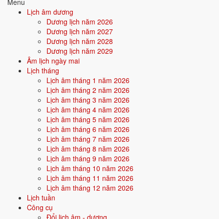
Menu
Lịch âm dương
Quan hệ Can × Chi (Hỏa sinh Thổ):
Can Hỏa sinh Chi Thổ - nội tâm
Dương lịch năm 2026
nuôi dưỡng hành động. Người này có xu hướng âm thầm hy sinh để
Dương lịch năm 2027
người khác/môi trường tỏa sáng.
Dương lịch năm 2028
Dương lịch năm 2029
Điểm mạnh:
Kiên nhẫn, bền bỉ, âm thầm tích lũy, có sức cống
Âm lịch ngày mai
hiến.
Lịch tháng
Lịch âm tháng 1 năm 2026
Điểm cần lưu ý:
Dễ bị bào mòn năng lượng nếu không biết giữ
Lịch âm tháng 2 năm 2026
giới hạn cho bản thân.
Lịch âm tháng 3 năm 2026
Lịch âm tháng 4 năm 2026
Lịch âm tháng 5 năm 2026
Bối cảnh vận khí khi sinh năm 1976
Lịch âm tháng 6 năm 2026
Người sinh năm
1976
rơi vào
Vận 6 - Lục Bạch Kim
(1964-1983)
Lịch âm tháng 7 năm 2026
trong chu kỳ Tam Nguyên Cửu Vận. Mệnh Thổ sinh trong Vận 6 Lục
Lịch âm tháng 8 năm 2026
Bạch Kim (Kim) - thổ sinh kim: vận khí hỗ trợ bản mệnh, người này
Lịch âm tháng 9 năm 2026
được thời đại nuôi dưỡng và tỏa sáng trong các lĩnh vực quyền lực,
Lịch âm tháng 10 năm 2026
công nghiệp.
Lịch âm tháng 11 năm 2026
Lịch âm tháng 12 năm 2026
Lịch tuần
Tính chất vận:
Quyền lực, công nghiệp - Vận công nghiệp hoá,
Công cụ
quyền lực cứng, kỷ luật.
Đổi lịch âm - dương