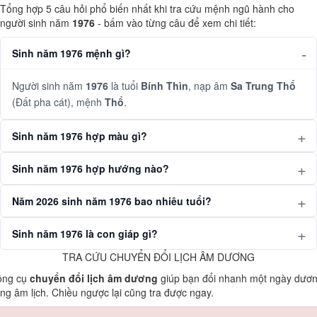
Tổng hợp 5 câu hỏi phổ biến nhất khi tra cứu mệnh ngũ hành cho
người sinh năm
1976
- bấm vào từng câu để xem chi tiết:
Sinh năm 1976 mệnh gì?
Người sinh năm
1976
là tuổi
Bính Thìn
, nạp âm
Sa Trung Thổ
(Đất pha cát), mệnh
Thổ
.
Sinh năm 1976 hợp màu gì?
Sinh năm 1976 hợp hướng nào?
Năm 2026 sinh năm 1976 bao nhiêu tuổi?
Sinh năm 1976 là con giáp gì?
TRA CỨU CHUYỂN ĐỔI LỊCH ÂM DƯƠNG
ông cụ
chuyển đổi lịch âm dương
giúp bạn đổi nhanh một ngày dươ
ng âm lịch. Chiều ngược lại cũng tra được ngay.