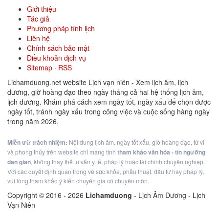
Giới thiệu
Tác giả
Phương pháp tính lịch
Liên hệ
Chính sách bảo mật
Điều khoản dịch vụ
Sitemap
·
RSS
Lichamduong.net website Lịch vạn niên - Xem lịch âm, lịch
dương, giờ hoàng đạo theo ngày tháng cả hai hệ thống lịch âm,
lịch dương. Khám phá cách xem ngày tốt, ngày xấu để chọn được
ngày tốt, tránh ngày xấu trong công việc và cuộc sống hàng ngày
trong năm 2026.
Miễn trừ trách nhiệm:
Nội dung lịch âm, ngày tốt xấu, giờ hoàng đạo, tử vi
và phong thủy trên website chỉ mang tính
tham khảo văn hóa - tín ngưỡng
dân gian
, không thay thế tư vấn y tế, pháp lý hoặc tài chính chuyên nghiệp.
Với các quyết định quan trọng về sức khỏe, phẫu thuật, đầu tư hay pháp lý,
vui lòng tham khảo ý kiến chuyên gia có chuyên môn.
Copyright © 2016 -
2026
Lichamduong
- Lịch Âm Dương - Lịch
Vạn Niên