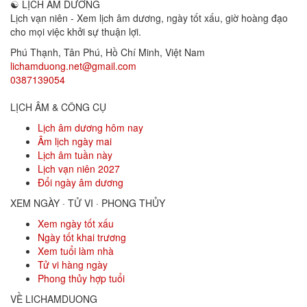
☯
LỊCH ÂM DƯƠNG
Lịch vạn niên - Xem lịch âm dương, ngày tốt xấu, giờ hoàng đạo
cho mọi việc khởi sự thuận lợi.
Phú Thạnh, Tân Phú
,
Hồ Chí Minh
,
Việt Nam
lichamduong.net@gmail.com
0387139054
LỊCH ÂM & CÔNG CỤ
Lịch âm dương hôm nay
Âm lịch ngày mai
Lịch âm tuần này
Lịch vạn niên 2027
Đổi ngày âm dương
XEM NGÀY · TỬ VI · PHONG THỦY
Xem ngày tốt xấu
Ngày tốt khai trương
Xem tuổi làm nhà
Tử vi hàng ngày
Phong thủy hợp tuổi
VỀ LICHAMDUONG