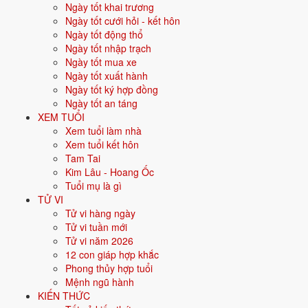
Ngày tốt khai trương
Vận khí khi sinh:
Vận 6 Lục Bạch Kim (1964-1983) - Quyền lực, công
Ngày tốt cưới hỏi - kết hôn
nghiệp.
Ngày tốt động thổ
Ngày tốt nhập trạch
Năm
2026
:
51 tuổi mụ, năm Bính Ngọ - Bình hoà với Thái Tuế.
Ngày tốt mua xe
Ngày tốt xuất hành
Sinh năm 1976 là tuổi gì, mệnh gì?
Ngày tốt ký hợp đồng
Ngày tốt an táng
Người sinh năm
1976
là tuổi
Bính Thìn
- con Rồng, nạp âm
Sa Trung
XEM TUỔI
Thổ
, mệnh
Thổ
. Màu hợp gồm Vàng đất, Nâu, Be; hướng hợp là
Xem tuổi làm nhà
Trung tâm, Tây Nam, Đông Bắc. Bảng dưới đây tóm tắt 10 chỉ số cốt
Xem tuổi kết hôn
lõi:
Tam Tai
Kim Lâu - Hoang Ốc
Năm sinh dương
1976
Tuổi mụ là gì
lịch
TỬ VI
Tử vi hàng ngày
Can chi
Bính Thìn
(Dương Hỏa - Thổ)
Tử vi tuần mới
Tử vi năm 2026
Con giáp
Thìn - Con Rồng
12 con giáp hợp khắc
Phong thủy hợp tuổi
Nạp âm
Sa Trung Thổ
(Đất pha cát)
Mệnh ngũ hành
KIẾN THỨC
Mệnh ngũ hành
⛰️
Thổ