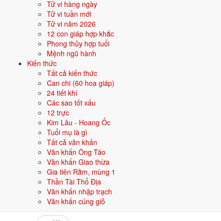
Tử vi hàng ngày
💰 KINH TẾ
Tử vi tuần mới
Tăng trưởng GDP mạnh
Tử vi năm 2026
12 con giáp hợp khắc
🎭 VĂN HOÁ - THẾ HỆ
Phong thủy hợp tuổi
Thế hệ Millennial - bắt đầu sinh
Mệnh ngũ hành
Kiến thức
Tất cả kiến thức
Năm 2026 người sinh năm 2000 nên tập trung gì?
Can chi (60 hoa giáp)
Ở độ tuổi
26 (Trưởng thành)
, người sinh năm 2000 nên ưu tiên các
24 tiết khí
chủ đề sau:
Các sao tốt xấu
12 trực
Tình duyên - kết hôn
Sự nghiệp
Kim Lâu - Hoang Ốc
Tuổi mụ là gì
Tất cả văn khấn
Mua nhà - mua xe
Đầu tư
Văn khấn Ông Táo
Văn khấn Giao thừa
Đặt tên cho người sinh năm 2000 mệnh Kim
Gia tiên Rằm, mùng 1
Thần Tài Thổ Địa
Khi đặt tên cho người sinh năm
2000
mệnh
Kim
, nên chọn các tên có
Văn khấn nhập trạch
bộ chữ Hán thuộc hành bản mệnh hoặc hành tương sinh; tránh bộ chữ
Văn khấn cúng giỗ
thuộc hành tương khắc. Dưới đây là gợi ý cho
Nam
: