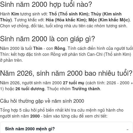
Sinh năm 2000 hợp tuổi nào?
Hành
Kim
tương sinh với:
Thổ (Thổ sinh Kim); Thủy (Kim sinh
Thủy)
. Tương khắc với:
Hỏa (Hỏa khắc Kim); Mộc (Kim khắc Mộc)
.
Chọn vợ chồng, đối tác, tuổi xông nhà ưu tiên các nhóm tương sinh.
Sinh năm 2000 là con giáp gì?
Năm 2000 là tuổi
Thìn
- con
Rồng
. Tính cách điển hình của người tuổi
Thìn: kết hợp đặc tính con Rồng với phân tích Can-Chi (Thổ sinh Kim)
ở phần trên.
Năm 2026, sinh năm 2000 bao nhiêu tuổi?
Năm 2026, người sinh năm 2000
27 tuổi mụ
(cách tính: 2026 - 2000 +
1) hoặc
26 tuổi dương
. Thuộc nhóm
Trưởng thành
.
Câu hỏi thường gặp về năm sinh 2000
Tổng hợp 5 câu hỏi phổ biến nhất khi tra cứu mệnh ngũ hành cho
người sinh năm
2000
- bấm vào từng câu để xem chi tiết:
Sinh năm 2000 mệnh gì?