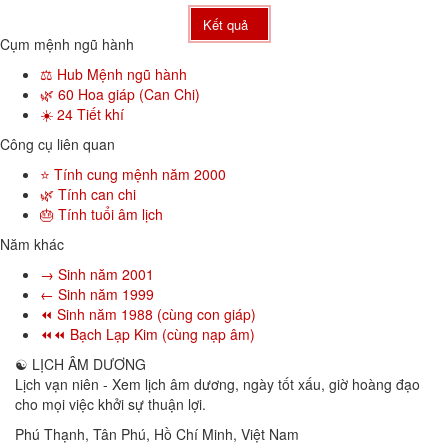
Kết quả
Cụm mệnh ngũ hành
⚖️ Hub Mệnh ngũ hành
🌿 60 Hoa giáp (Can Chi)
☀️ 24 Tiết khí
Công cụ liên quan
⭐ Tính cung mệnh năm 2000
🌿 Tính can chi
🎂 Tính tuổi âm lịch
Năm khác
→ Sinh năm 2001
← Sinh năm 1999
⏪ Sinh năm 1988 (cùng con giáp)
⏪⏪ Bạch Lạp Kim (cùng nạp âm)
☯
LỊCH ÂM DƯƠNG
Lịch vạn niên - Xem lịch âm dương, ngày tốt xấu, giờ hoàng đạo
cho mọi việc khởi sự thuận lợi.
Phú Thạnh, Tân Phú
,
Hồ Chí Minh
,
Việt Nam