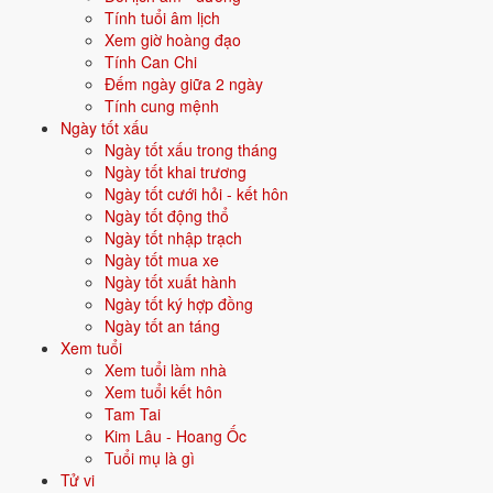
Tính tuổi âm lịch
Vận năm 2026 Bính Ngọ cho người sinh năm 2000
Xem giờ hoàng đạo
Tính Can Chi
Năm
2026
(Bính Ngọ), người tuổi
Thìn
(sinh năm 2000) ở
tuổi 27
mụ
Đếm ngày giữa 2 ngày
- thuộc nhóm
Trưởng thành
. Quan hệ với Thái Tuế năm xem:
Bình
Tính cung mệnh
hoà với Thái Tuế
.
Ngày tốt xấu
Ngày tốt xấu trong tháng
Năm tương đối ổn định - không có biến động lớn về vận khí.
Ngày tốt khai trương
Ngày tốt cưới hỏi - kết hôn
Ngày tốt động thổ
Bối cảnh năm 2000
Ngày tốt nhập trạch
Năm
2000
đánh dấu các sự kiện và bối cảnh xã hội đặc trưng - góp
Ngày tốt mua xe
phần tạo nên dấu ấn riêng cho thế hệ sinh trong năm này, dù cùng
Ngày tốt xuất hành
nạp âm Bạch Lạp Kim với các năm khác.
Ngày tốt ký hợp đồng
Ngày tốt an táng
🇻🇳 SỰ KIỆN VIỆT NAM
Xem tuổi
Bước sang thiên niên kỷ mới - Việt Nam mở rộng
Xem tuổi làm nhà
Xem tuổi kết hôn
Tam Tai
🌍 SỰ KIỆN THẾ GIỚI
Kim Lâu - Hoang Ốc
Y2K, dotcom bubble
Tuổi mụ là gì
Tử vi