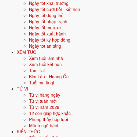
Ngày tốt khai trương
Vận khí khi sinh:
Vận 7 Thất Xích Kim (1984-2003) - Tài chính, giao
Ngày tốt cưới hỏi - kết hôn
thương.
Ngày tốt động thổ
Năm
2026
:
27 tuổi mụ, năm Bính Ngọ - Bình hoà với Thái Tuế.
Ngày tốt nhập trạch
Ngày tốt mua xe
Ngày tốt xuất hành
Sinh năm 2000 là tuổi gì, mệnh gì?
Ngày tốt ký hợp đồng
Ngày tốt an táng
Người sinh năm
2000
là tuổi
Canh Thìn
- con Rồng, nạp âm
Bạch
XEM TUỔI
Lạp Kim
, mệnh
Kim
. Màu hợp gồm Trắng, Bạc, Xám, Vàng nhạt;
Xem tuổi làm nhà
hướng hợp là Tây, Tây Bắc. Bảng dưới đây tóm tắt 10 chỉ số cốt lõi:
Xem tuổi kết hôn
Tam Tai
Năm sinh dương
2000
Kim Lâu - Hoang Ốc
lịch
Tuổi mụ là gì
TỬ VI
Can chi
Canh Thìn
(Dương Kim - Thổ)
Tử vi hàng ngày
Tử vi tuần mới
Con giáp
Thìn - Con Rồng
Tử vi năm 2026
12 con giáp hợp khắc
Nạp âm
Bạch Lạp Kim
(Vàng chân đèn)
Phong thủy hợp tuổi
Mệnh ngũ hành
Mệnh ngũ hành
⚒️
Kim
KIẾN THỨC