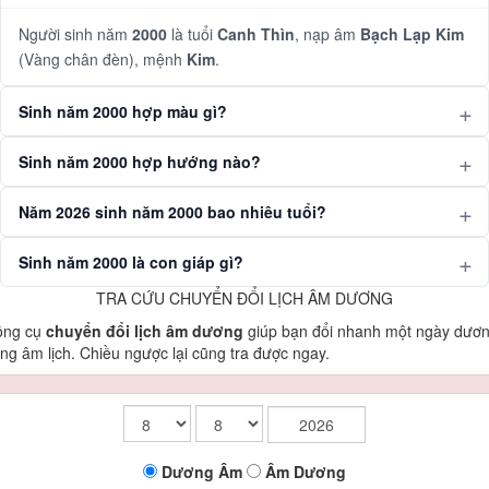
Người sinh năm
2000
là tuổi
Canh Thìn
, nạp âm
Bạch Lạp Kim
(Vàng chân đèn), mệnh
Kim
.
Sinh năm 2000 hợp màu gì?
Sinh năm 2000 hợp hướng nào?
Năm 2026 sinh năm 2000 bao nhiêu tuổi?
Sinh năm 2000 là con giáp gì?
TRA CỨU CHUYỂN ĐỔI LỊCH ÂM DƯƠNG
ông cụ
chuyển đổi lịch âm dương
giúp bạn đổi nhanh một ngày dươ
ng âm lịch. Chiều ngược lại cũng tra được ngay.
Dương
Âm
Âm
Dương