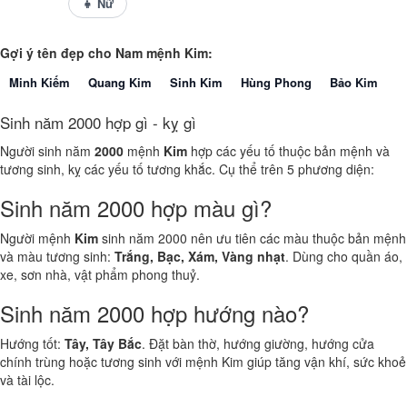
👦 Nam
👧 Nữ
Gợi ý tên đẹp cho Nam mệnh Kim:
Minh Kiếm
Quang Kim
Sinh Kim
Hùng Phong
Bảo Kim
Sinh năm 2000 hợp gì - kỵ gì
Người sinh năm
2000
mệnh
Kim
hợp các yếu tố thuộc bản mệnh và
tương sinh, kỵ các yếu tố tương khắc. Cụ thể trên 5 phương diện:
Sinh năm 2000 hợp màu gì?
Người mệnh
Kim
sinh năm 2000 nên ưu tiên các màu thuộc bản mệnh
và màu tương sinh:
Trắng, Bạc, Xám, Vàng nhạt
. Dùng cho quần áo,
xe, sơn nhà, vật phẩm phong thuỷ.
Sinh năm 2000 hợp hướng nào?
Hướng tốt:
Tây, Tây Bắc
. Đặt bàn thờ, hướng giường, hướng cửa
chính trùng hoặc tương sinh với mệnh Kim giúp tăng vận khí, sức khoẻ
và tài lộc.