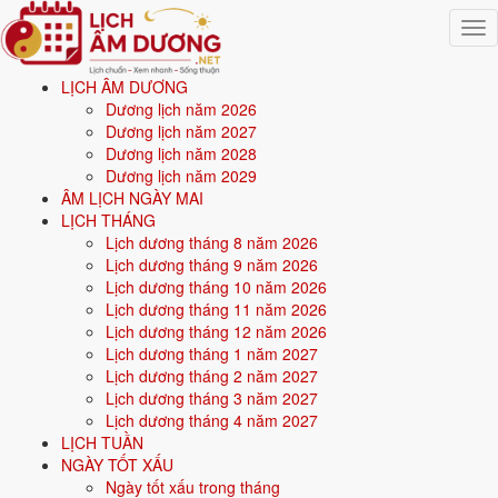
Togg
navig
LỊCH ÂM DƯƠNG
Trang chủ
Dương lịch năm 2026
Mệnh ngũ hành
Dương lịch năm 2027
Sinh năm 2000
Dương lịch năm 2028
Dương lịch năm 2029
⚒️
ÂM LỊCH NGÀY MAI
LỊCH THÁNG
Lịch dương tháng 8 năm 2026
Sinh năm
2000
mệnh gì? Canh Thìn Bạch Lạp Kim -
Lịch dương tháng 9 năm 2026
mệnh Kim
Lịch dương tháng 10 năm 2026
Lịch dương tháng 11 năm 2026
Người sinh năm
2000
là tuổi
Canh Thìn
(con Rồng), nạp âm
Bạch Lạp
Lịch dương tháng 12 năm 2026
Kim
-
Vàng chân đèn
, mệnh
Kim
. Năm
2026
27 tuổi mụ
(26 tuổi
Lịch dương tháng 1 năm 2027
dương).
Lịch dương tháng 2 năm 2027
Lịch dương tháng 3 năm 2027
Lịch dương tháng 4 năm 2027
Sinh năm
2000
(Canh Thìn, con Rồng) thuộc mệnh
Kim
- nạp âm
LỊCH TUẦN
Bạch Lạp Kim
.
NGÀY TỐT XẤU
Ngày tốt xấu trong tháng
Màu hợp:
Trắng, Bạc, Xám, Vàng nhạt.
Hướng hợp:
Tây, Tây Bắc.