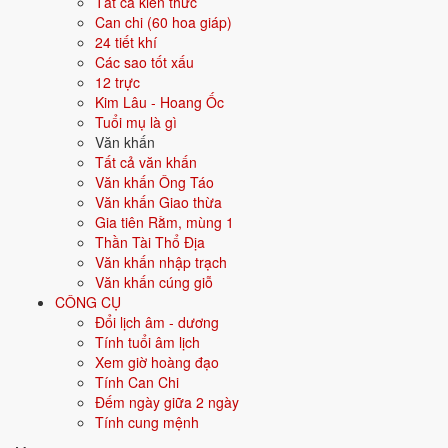
Tất cả kiến thức
Màu hợp
Trắng
Bạc
Xám
Vàng nhạt
Can chi (60 hoa giáp)
24 tiết khí
Hướng hợp
Tây, Tây Bắc
Các sao tốt xấu
12 trực
Hành tương sinh
Thổ (Thổ sinh Kim); Thủy (Kim sinh Thủy)
Kim Lâu - Hoang Ốc
Tuổi mụ là gì
Hành tương khắc
Hỏa (Hỏa khắc Kim); Mộc (Kim khắc Mộc)
Văn khấn
Tất cả văn khấn
Tuổi năm 2026
27 tuổi mụ / 26 tuổi dương - Trưởng thành
Văn khấn Ông Táo
Văn khấn Giao thừa
Gia tiên Rằm, mùng 1
Ý nghĩa nạp âm Bạch Lạp Kim
Thần Tài Thổ Địa
Văn khấn nhập trạch
Người sinh năm
2000
mang nạp âm
Bạch Lạp Kim
- biểu tượng cho
Văn khấn cúng giỗ
Vàng chân đèn
. Đây là một trong các nạp âm thuộc hành
Kim
trong
CÔNG CỤ
vòng 60 hoa giáp.
Đổi lịch âm - dương
Tượng trưng cho kim loại, sự cứng cáp, sắc bén, kỷ luật. Người mệnh
Tính tuổi âm lịch
Kim có ý chí, quyết đoán.
Xem giờ hoàng đạo
Tính Can Chi
Tìm hiểu chi tiết nạp âm Bạch Lạp Kim: màu hợp, hướng tốt, năm sinh,
Đếm ngày giữa 2 ngày
tương sinh tương khắc →
Tính cung mệnh
Quan hệ Can × Chi (Thổ sinh Kim):
Chi Thổ sinh Can Kim - môi