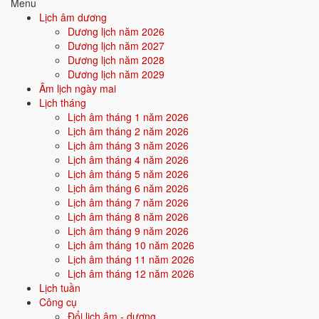
Menu
trường hỗ trợ bản thân. Người này dễ nhận được sự giúp đỡ từ ngoài,
Lịch âm dương
gặp quý nhân.
Dương lịch năm 2026
Dương lịch năm 2027
Điểm mạnh:
May mắn, được nâng đỡ, dễ thành công nhờ thiên
Dương lịch năm 2028
thời địa lợi.
Dương lịch năm 2029
Âm lịch ngày mai
Điểm cần lưu ý:
Có thể bị phụ thuộc hoặc ỷ lại khi quá nhiều
Lịch tháng
thuận lợi.
Lịch âm tháng 1 năm 2026
Lịch âm tháng 2 năm 2026
Lịch âm tháng 3 năm 2026
Bối cảnh vận khí khi sinh năm 2000
Lịch âm tháng 4 năm 2026
Người sinh năm
2000
rơi vào
Vận 7 - Thất Xích Kim
(1984-2003)
Lịch âm tháng 5 năm 2026
trong chu kỳ Tam Nguyên Cửu Vận. Mệnh Kim sinh trong Vận 7 Thất
Lịch âm tháng 6 năm 2026
Xích Kim (Kim) - đồng hành cộng hưởng, vận khí khi sinh thuận theo
Lịch âm tháng 7 năm 2026
bản mệnh, tiềm năng phát huy mạnh trong thời đại của tài chính, giao
Lịch âm tháng 8 năm 2026
thương.
Lịch âm tháng 9 năm 2026
Lịch âm tháng 10 năm 2026
Lịch âm tháng 11 năm 2026
Tính chất vận:
Tài chính, giao thương - Vận mở cửa kinh tế - thị
Lịch âm tháng 12 năm 2026
trường, doanh nhân, dotcom.
Lịch tuần
Quan hệ mệnh × vận:
Kim - Kim bình hòa.
Công cụ
Đổi lịch âm - dương