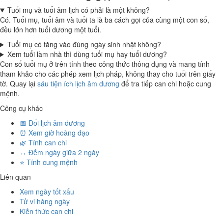
Tuổi mụ và tuổi âm lịch có phải là một không?
Có. Tuổi mụ, tuổi âm và tuổi ta là ba cách gọi của cùng một con số,
đều lớn hơn tuổi dương một tuổi.
Tuổi mụ có tăng vào đúng ngày sinh nhật không?
Xem tuổi làm nhà thì dùng tuổi mụ hay tuổi dương?
Con số tuổi mụ ở trên tính theo công thức thông dụng và mang tính
tham khảo cho các phép xem lịch pháp, không thay cho tuổi trên giấy
tờ. Quay lại
sáu tiện ích lịch âm dương
để tra tiếp can chi hoặc cung
mệnh.
Công cụ khác
📅 Đổi lịch âm dương
⏰ Xem giờ hoàng đạo
🌿 Tính can chi
↔️ Đếm ngày giữa 2 ngày
⭐ Tính cung mệnh
Liên quan
Xem ngày tốt xấu
Tử vi hàng ngày
Kiến thức can chi