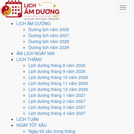
Toggle
navigat
LỊCH ÂM DƯƠNG
Trang chủ
Dương lịch năm 2026
Công cụ
Dương lịch năm 2027
Tính tuổi âm lịch
Dương lịch năm 2028
Dương lịch năm 2029
Tra tuổi mụ và tuổi dương
ÂM LỊCH NGÀY MAI
LỊCH THÁNG
theo năm sinh
Lịch dương tháng 8 năm 2026
Lịch dương tháng 9 năm 2026
Lịch dương tháng 10 năm 2026
Cập nhật: 31/07/2026
Lịch dương tháng 11 năm 2026
Tuổi âm lịch
, quen gọi là
tuổi mụ
, luôn lớn hơn tuổi dương một tuổi vì
Lịch dương tháng 12 năm 2026
người xưa tính cả thời gian trong bụng mẹ. Nhập năm sinh, trang trả
Lịch dương tháng 1 năm 2027
về tuổi mụ của năm nay kèm can chi và con giáp, là ba dữ kiện dùng
Lịch dương tháng 2 năm 2027
cho hầu hết phép xem tuổi.
Lịch dương tháng 3 năm 2027
Lịch dương tháng 4 năm 2027
Chọn năm sinh dương lịch
LỊCH TUẦN
Năm sinh dương lịch
NGÀY TỐT XẤU
Ngày tốt xấu trong tháng