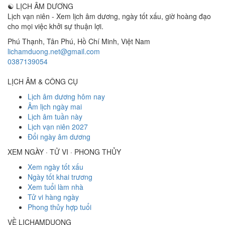
☯
LỊCH ÂM DƯƠNG
Lịch vạn niên - Xem lịch âm dương, ngày tốt xấu, giờ hoàng đạo
cho mọi việc khởi sự thuận lợi.
Phú Thạnh, Tân Phú
,
Hồ Chí Minh
,
Việt Nam
lichamduong.net@gmail.com
0387139054
LỊCH ÂM & CÔNG CỤ
Lịch âm dương hôm nay
Âm lịch ngày mai
Lịch âm tuần này
Lịch vạn niên 2027
Đổi ngày âm dương
XEM NGÀY · TỬ VI · PHONG THỦY
Xem ngày tốt xấu
Ngày tốt khai trương
Xem tuổi làm nhà
Tử vi hàng ngày
Phong thủy hợp tuổi
VỀ LICHAMDUONG