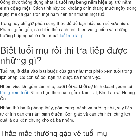
Công thức thông dụng nhất là
tuổi mụ bằng năm hiện tại trừ năm
sinh cộng một
. Cách tính này coi khoảng chín tháng mười ngày trong
bụng mẹ đã gần trọn một năm nên tính thành một tuổi.
Trang này chỉ giữ phần công thức đủ để bạn hiểu con số vừa hiện.
Phần nguồn gốc, các biến thể cách tính theo vùng miền và những
trường hợp ngoại lệ nằm ở bài
tuổi mụ là gì
.
Biết tuổi mụ rồi thì tra tiếp được
những gì?
Tuổi mụ là
đầu vào bắt buộc
của gần như mọi phép xem tuổi trong
lịch pháp. Có con số đó, bạn tra được ba nhóm việc.
Nhóm việc lớn gồm làm nhà, cưới hỏi và khởi sự kinh doanh, xem tại
trang xem tuổi
. Nhóm hạn theo năm gồm Tam Tai, Kim Lâu và Hoang
Ốc.
Nhóm thứ ba là phong thủy, gồm cung mệnh và hướng nhà, suy tiếp
từ chính can chi năm sinh ở trên. Con giáp và can chi hiện cùng kết
quả là dữ kiện chung cho cả ba nhóm.
Thắc mắc thường gặp về tuổi mụ