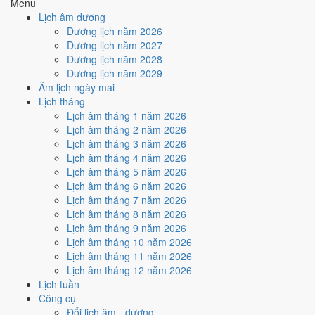
Menu
Năm sinh
Can chi
Con giáp
Tuổi mụ
Tuổi dương
Lịch âm dương
2026
Bính Ngọ
Ngựa
1
0
Dương lịch năm 2026
2025
Ất Tỵ
Rắn
2
1
Dương lịch năm 2027
2024
Giáp Thìn
Rồng
3
2
Dương lịch năm 2028
2023
Quý Mão
Mèo
4
3
Dương lịch năm 2029
2022
Nhâm Dần
Hổ
5
4
Âm lịch ngày mai
2021
Tân Sửu
Trâu
6
5
Lịch tháng
2020
Canh Tý
Chuột
7
6
Lịch âm tháng 1 năm 2026
2019
Kỷ Hợi
Heo
8
7
Lịch âm tháng 2 năm 2026
2018
Mậu Tuất
Chó
9
8
Lịch âm tháng 3 năm 2026
2017
Đinh Dậu
Gà
10
9
Lịch âm tháng 4 năm 2026
2016
Bính Thân
Khỉ
11
10
Lịch âm tháng 5 năm 2026
2015
Ất Mùi
Dê
12
11
Lịch âm tháng 6 năm 2026
2014
Giáp Ngọ
Ngựa
13
12
Lịch âm tháng 7 năm 2026
2013
Quý Tỵ
Rắn
14
13
Lịch âm tháng 8 năm 2026
2012
Nhâm Thìn
Rồng
15
14
Lịch âm tháng 9 năm 2026
2011
Tân Mão
Mèo
16
15
Lịch âm tháng 10 năm 2026
2010
Canh Dần
Hổ
17
16
Lịch âm tháng 11 năm 2026
2009
Kỷ Sửu
Trâu
18
17
Lịch âm tháng 12 năm 2026
2008
Mậu Tý
Chuột
19
18
Lịch tuần
2007
Đinh Hợi
Heo
20
19
Công cụ
2006
Bính Tuất
Chó
21
20
Đổi lịch âm - dương