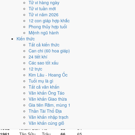
1983
Quý Hợi
Heo
44
43
Tử vi hàng ngày
1982
Nhâm Tuất
Chó
45
44
Tử vi tuần mới
1981
Tân Dậu
Gà
46
45
Tử vi năm 2026
1980
Canh Thân
Khỉ
47
46
12 con giáp hợp khắc
1979
Kỷ Mùi
Dê
48
47
Phong thủy hợp tuổi
1978
Mậu Ngọ
Ngựa
49
48
Mệnh ngũ hành
1977
Đinh Tỵ
Rắn
50
49
Kiến thức
1976
Bính Thìn
Rồng
51
50
Tất cả kiến thức
1975
Ất Mão
Mèo
52
51
Can chi (60 hoa giáp)
1974
Giáp Dần
Hổ
53
52
24 tiết khí
1973
Quý Sửu
Trâu
54
53
Các sao tốt xấu
1972
Nhâm Tý
Chuột
55
54
12 trực
1971
Tân Hợi
Heo
56
55
Kim Lâu - Hoang Ốc
1970
Canh Tuất
Chó
57
56
Tuổi mụ là gì
1969
Kỷ Dậu
Gà
58
57
Tất cả văn khấn
1968
Mậu Thân
Khỉ
59
58
Văn khấn Ông Táo
1967
Đinh Mùi
Dê
60
59
Văn khấn Giao thừa
1966
Bính Ngọ
Ngựa
61
60
Gia tiên Rằm, mùng 1
1965
Ất Tỵ
Rắn
62
61
Thần Tài Thổ Địa
1964
Giáp Thìn
Rồng
63
62
Văn khấn nhập trạch
1963
Quý Mão
Mèo
64
63
Văn khấn cúng giỗ
1962
Nhâm Dần
Hổ
65
64
1961
Tân Sửu
Trâu
66
65