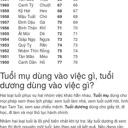
1960
Canh Tý
Chuột
67
66
1959
Kỷ Hợi
Heo
68
67
1958
Mậu Tuất
Chó
69
68
1957
Đinh Dậu
Gà
70
69
1956
Bính Thân
Khỉ
71
70
1955
Ất Mùi
Dê
72
71
1954
Giáp Ngọ
Ngựa
73
72
1953
Quý Tỵ
Rắn
74
73
1952
Nhâm Thìn
Rồng
75
74
1951
Tân Mão
Mèo
76
75
1950
Canh Dần
Hổ
77
76
Tuổi mụ dùng vào việc gì, tuổi
dương dùng vào việc gì?
Hai loại tuổi phục vụ hai nhóm việc khác hẳn nhau.
Tuổi mụ
dùng cho
mọi phép xem theo lịch pháp: xem tuổi làm nhà, xem tuổi cưới hỏi, tính
hạn Tam Tai, xem sao chiếu mệnh.
Tuổi dương
dùng cho giấy tờ, đi
học, đi làm và mọi thủ tục hành chính.
Nhầm hai loại tuổi là lỗi phổ biến nhất khi tự tra: lấy tuổi dương đi xem
hạn thì lệch nguyên một tuổi, kéo theo sai cả kết quả. Nếu đang cần