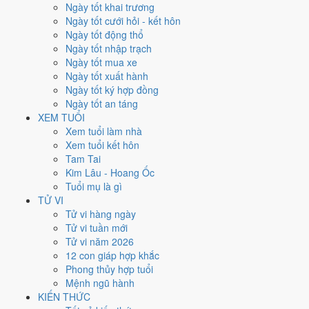
Ngày tốt khai trương
Xem kết quả
Ngày tốt cưới hỏi - kết hôn
Kết quả
Ngày tốt động thổ
Năm 1996 (Bính Tý) -
31
tuổi mụ /
30
tuổi dương
Ngày tốt nhập trạch
Năm sinh
Ngày tốt mua xe
1996
Ngày tốt xuất hành
Can chi
Ngày tốt ký hợp đồng
Bính Tý
Ngày tốt an táng
Con giáp
XEM TUỔI
Tý (Chuột)
Xem tuổi làm nhà
Tuổi mụ (âm)
Xem tuổi kết hôn
31
Tam Tai
Tuổi dương
Kim Lâu - Hoang Ốc
30
Tuổi mụ là gì
Thế hệ
TỬ VI
9x
Tử vi hàng ngày
Tốt nghiệp THPT (dự kiến)
Tử vi tuần mới
2013
Tử vi năm 2026
12 con giáp hợp khắc
Sinh năm 1996 thì năm 2026 bao
Phong thủy hợp tuổi
Mệnh ngũ hành
nhiêu tuổi mụ?
KIẾN THỨC