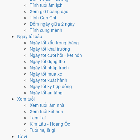
2005
Ất Dậu
Gà
22
21
Tính tuổi âm lịch
2004
Giáp Thân
Khỉ
23
22
Xem giờ hoàng đạo
2003
Quý Mùi
Dê
24
23
Tính Can Chi
2002
Nhâm Ngọ
Ngựa
25
24
Đếm ngày giữa 2 ngày
2001
Tân Tỵ
Rắn
26
25
Tính cung mệnh
2000
Canh Thìn
Rồng
27
26
Ngày tốt xấu
1999
Kỷ Mão
Mèo
28
27
Ngày tốt xấu trong tháng
1998
Mậu Dần
Hổ
29
28
Ngày tốt khai trương
1997
Đinh Sửu
Trâu
30
29
Ngày tốt cưới hỏi - kết hôn
1996
Bính Tý
Chuột
31
30
Ngày tốt động thổ
1995
Ất Hợi
Heo
32
31
Ngày tốt nhập trạch
1994
Giáp Tuất
Chó
33
32
Ngày tốt mua xe
1993
Quý Dậu
Gà
34
33
Ngày tốt xuất hành
1992
Nhâm Thân
Khỉ
35
34
Ngày tốt ký hợp đồng
1991
Tân Mùi
Dê
36
35
Ngày tốt an táng
1990
Canh Ngọ
Ngựa
37
36
Xem tuổi
1989
Kỷ Tỵ
Rắn
38
37
Xem tuổi làm nhà
1988
Mậu Thìn
Rồng
39
38
Xem tuổi kết hôn
1987
Đinh Mão
Mèo
40
39
Tam Tai
1986
Bính Dần
Hổ
41
40
Kim Lâu - Hoang Ốc
1985
Ất Sửu
Trâu
42
41
Tuổi mụ là gì
1984
Giáp Tý
Chuột
43
42
Tử vi