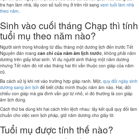
tra hạn làm nhà, lấy con số tuổi mụ ở trên rồi sang
xem tuổi làm nhà
theo năm
.
Sinh vào cuối tháng Chạp thì tính
tuổi mụ theo năm nào?
Người sinh trong khoảng từ đầu tháng một dương lịch đến trước Tết
Nguyên đán mang
can chi của năm âm lịch trước
, không phải năm
dương trên giấy khai sinh. Ví dụ người sinh tháng một năm dương
nhưng Tết năm đó rơi vào tháng hai thì vẫn thuộc con giáp của năm
cũ.
Ba cách xử lý khi rơi vào trường hợp giáp ranh. Một,
quy đổi ngày sinh
dương sang âm lịch
để biết chắc mình thuộc năm âm nào. Hai, đối
chiếu con giáp mà gia đình vẫn gọi từ nhỏ, vì đó thường là con giáp
âm lịch đúng.
Cách thứ ba dùng khi hai cách trên lệch nhau: lấy kết quả quy đổi làm
chuẩn cho việc xem lịch pháp, giữ năm dương cho giấy tờ.
Tuổi mụ được tính thế nào?