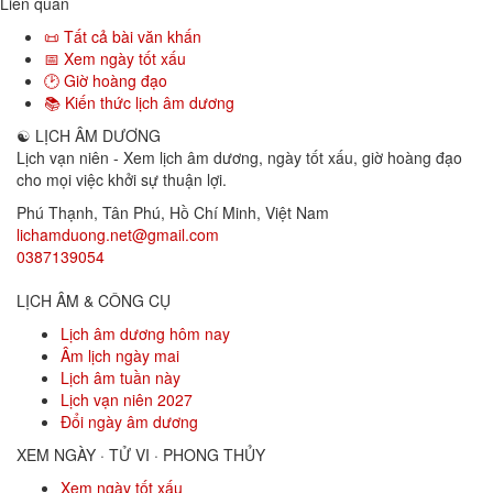
Liên quan
📜 Tất cả bài văn khấn
📅 Xem ngày tốt xấu
🕑 Giờ hoàng đạo
📚 Kiến thức lịch âm dương
☯
LỊCH ÂM DƯƠNG
Lịch vạn niên - Xem lịch âm dương, ngày tốt xấu, giờ hoàng đạo
cho mọi việc khởi sự thuận lợi.
Phú Thạnh, Tân Phú
,
Hồ Chí Minh
,
Việt Nam
lichamduong.net@gmail.com
0387139054
LỊCH ÂM & CÔNG CỤ
Lịch âm dương hôm nay
Âm lịch ngày mai
Lịch âm tuần này
Lịch vạn niên 2027
Đổi ngày âm dương
XEM NGÀY · TỬ VI · PHONG THỦY
Xem ngày tốt xấu