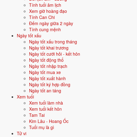
Tính tuổi âm lịch
Nam mô A Di Đà Phật!
Xem giờ hoàng đạo
Tính Can Chi
Cúng Thôi Nôi cần lưu ý và kiêng
Đếm ngày giữa 2 ngày
gì?
Tính cung mệnh
Ngày tốt xấu
Ngày tốt xấu trong tháng
Thôi nôi là lễ vui, gia đình thường mời đông đủ họ hàng đến chung vui
Ngày tốt khai trương
cùng bé.
Ngày tốt cưới hỏi - kết hôn
Sau lễ cúng Mụ thì khấn gia tiên, rồi mới cho bé bốc đồ.
Ngày tốt động thổ
Giữ không khí vui vẻ, ấm cúng suốt buổi lễ.
Ngày tốt nhập trạch
Không nên ép bé phải chọn đúng ý người lớn khi bốc đồ.
Ngày tốt mua xe
Xem lại
văn khấn cúng đầy tháng
nếu cần đối chiếu mâm lễ.
Ngày tốt xuất hành
Ngày tốt ký hợp đồng
Thôi nôi khép lại năm đầu đời đầy kỷ niệm, mở ra giai đoạn bé lớn
Ngày tốt an táng
khôn hơn.
Xem tuổi
Nghi thức bốc đồ tuy chỉ mang tính vui, nhưng luôn được các gia đình
Xem tuổi làm nhà
chờ đợi.
Xem tuổi kết hôn
Tam Tai
Trước đó là
văn khấn cúng đầy tháng
khi bé tròn 1 tháng.
Kim Lâu - Hoang Ốc
Có thể dùng thêm
công cụ tính tuổi âm lịch
để theo dõi các mốc tiếp
Tuổi mụ là gì
theo.
Tử vi