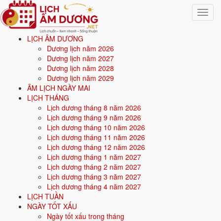
Toggle
navigat
LỊCH ÂM DƯƠNG
Trang chủ
Dương lịch năm 2026
Văn khấn
Dương lịch năm 2027
Văn khấn cúng thôi nôi cho bé
Dương lịch năm 2028
Dương lịch năm 2029
Văn khấn cúng thôi nôi cho
ÂM LỊCH NGÀY MAI
LỊCH THÁNG
bé
Lịch dương tháng 8 năm 2026
Lịch dương tháng 9 năm 2026
Lịch dương tháng 10 năm 2026
Cúng thôi nôi khi bé tròn 1 tuổi âm lịch. Tính theo lệ "gái lùi 2, trai lùi 1"
Lịch dương tháng 11 năm 2026
như đầy tháng. Lễ tạ ơn 12 bà Mụ đã che chở bé suốt năm đầu.
Lịch dương tháng 12 năm 2026
Thường kèm nghi thức "bốc đồ" dự đoán thiên hướng của bé.
Lịch dương tháng 1 năm 2027
🙏
Lịch dương tháng 2 năm 2027
Dịp cúng: Bé tròn 1 tuổi
Lịch dương tháng 3 năm 2027
Dịp cúng
Lịch dương tháng 4 năm 2027
Bé tròn 1 tuổi
LỊCH TUẦN
Phân loại
NGÀY TỐT XẤU
Cúng Mụ & đời người
Ngày tốt xấu trong tháng