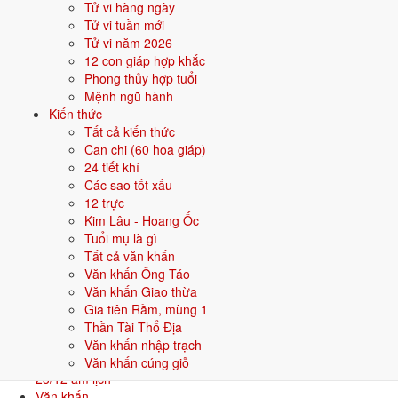
Tử vi hàng ngày
Nội dung tham khảo theo văn khấn cổ truyền Việt Nam. Có thể khác
Tử vi tuần mới
đôi chút theo phong tục từng vùng miền.
Tử vi năm 2026
Câu hỏi thường gặp về văn khấn Thôi Nôi
12 con giáp hợp khắc
Phong thủy hợp tuổi
Nghi thức bốc đồ có ý nghĩa gì?
Mệnh ngũ hành
Đây là nghi thức vui, cho bé chọn 1 trong nhiều đồ vật bày sẵn. Cách
Kiến thức
này dự đoán vui về sở thích, thiên hướng sau này, không mang tính
Tất cả kiến thức
khoa học.
Can chi (60 hoa giáp)
24 tiết khí
Thôi nôi và sinh nhật 1 tuổi có phải là một không?
Các sao tốt xấu
Mâm đồ bốc cần chuẩn bị những gì?
12 trực
Bé bốc trúng đồ không như mong muốn có sao không?
Kim Lâu - Hoang Ốc
Có bắt buộc mời đông người đến dự thôi nôi không?
Tuổi mụ là gì
Văn khấn khác
Tất cả văn khấn
Xem tất cả
Văn khấn Ông Táo
Văn khấn
Văn khấn Giao thừa
Văn khấn cúng đầy tháng
Gia tiên Rằm, mùng 1
Bé tròn 1 tháng
Thần Tài Thổ Địa
Văn khấn
Văn khấn nhập trạch
Văn khấn Ông Táo
Văn khấn cúng giỗ
23/12 âm lịch
Văn khấn