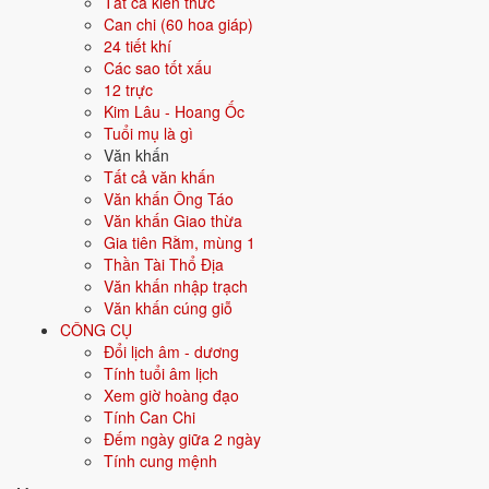
Tất cả kiến thức
vật gì?
Can chi (60 hoa giáp)
24 tiết khí
Các sao tốt xấu
Mâm cúng thôi nôi giống đầy tháng nhưng thêm mâm đồ vật để bé
12 trực
"bốc" chọn.
Kim Lâu - Hoang Ốc
12 chén chè nhỏ và 1 chén chè lớn, 12 đĩa xôi nhỏ và 1 đĩa lớn.
Tuổi mụ là gì
Gà luộc, hoa quả, trầu cau, hương hoa.
Văn khấn
Mâm đồ bốc: sách vở, bút, tiền, gương, kéo hoặc dụng cụ nghề
Tất cả văn khấn
nghiệp thu nhỏ.
Văn khấn Ông Táo
Văn khấn Giao thừa
Bài văn khấn Thôi Nôi đọc thế
Gia tiên Rằm, mùng 1
nào?
Thần Tài Thổ Địa
Văn khấn nhập trạch
Văn khấn cúng giỗ
Bài khấn thôi nôi dùng chung cho cả bé trai và bé gái. Chỉ cần điền
CÔNG CỤ
đúng tên và giới tính.
Đổi lịch âm - dương
Bản đầy đủ (cổ truyền)
Tính tuổi âm lịch
Xem giờ hoàng đạo
Nam mô A Di Đà Phật! (3 lần)
Tính Can Chi
Con kính lạy Đệ nhất Thiên tỷ đại tiên chúa.
Đếm ngày giữa 2 ngày
Tính cung mệnh
Con kính lạy Đệ nhị Thiên đế đại tiên chúa.