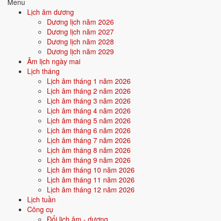
Menu
Con kính lạy Đệ tam Tiên Mụ đại tiên chúa.
Lịch âm dương
Con kính lạy Thập nhị bộ Tiên Nương và Tam thập lục cung chư vị
Dương lịch năm 2026
Tiên Nương.
Dương lịch năm 2027
Dương lịch năm 2028
Hôm nay là ngày thôi nôi của cháu (trai/gái) tên ..., con của vợ chồng
Dương lịch năm 2029
con là ...
Âm lịch ngày mai
Chúng con thành tâm sắm sửa hương hoa lễ vật, kính dâng lên chư vị
Lịch tháng
Tôn thần và mười hai bà Mụ, tạ ơn các ngài đã che chở cháu tròn một
Lịch âm tháng 1 năm 2026
năm.
Lịch âm tháng 2 năm 2026
Lịch âm tháng 3 năm 2026
Cúi xin các ngài tiếp tục phù hộ cho cháu ... mạnh khỏe, ngoan ngoãn,
Lịch âm tháng 4 năm 2026
thông minh, hay ăn chóng lớn, cuộc đời bình an, may mắn.
Lịch âm tháng 5 năm 2026
Chúng con lễ bạc tâm thành, cúi xin chứng giám.
Lịch âm tháng 6 năm 2026
Lịch âm tháng 7 năm 2026
Nam mô A Di Đà Phật! (3 lần)
Lịch âm tháng 8 năm 2026
Bản ngắn gọn
Lịch âm tháng 9 năm 2026
Lịch âm tháng 10 năm 2026
Nam mô A Di Đà Phật! (3 lần)
Lịch âm tháng 11 năm 2026
Con lạy mười hai bà Mụ và Đức ông.
Lịch âm tháng 12 năm 2026
Lịch tuần
Hôm nay con của con là ... tròn 1 tuổi, con thành tâm dâng lễ tạ ơn.
Công cụ
Cúi xin các ngài tiếp tục phù hộ cháu khỏe mạnh, thông minh, bình an.
Đổi lịch âm - dương