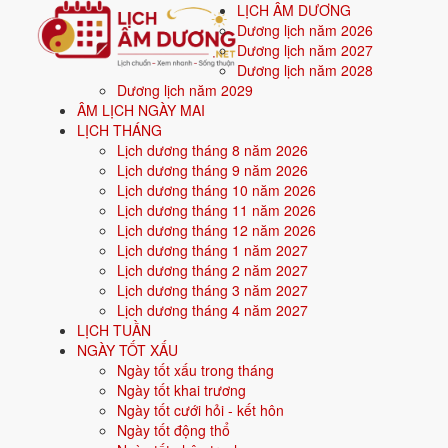
LỊCH ÂM DƯƠNG
Dương lịch năm 2026
Dương lịch năm 2027
Dương lịch năm 2028
Dương lịch năm 2029
Trang chủ
ÂM LỊCH NGÀY MAI
Văn khấn
LỊCH THÁNG
Văn khấn Tạ đất cuối năm (tạ Thổ công, Thổ địa)
Lịch dương tháng 8 năm 2026
Văn khấn Tạ đất cuối năm 
Lịch dương tháng 9 năm 2026
Lịch dương tháng 10 năm 2026
Lịch dương tháng 11 năm 2026
Cúng tạ đất từ 15 đến 30 tháng Chạp. Có thể chọn ngày 23 cùng Ô
Lịch dương tháng 12 năm 2026
mã.
Lịch dương tháng 1 năm 2027
Lịch dương tháng 2 năm 2027
🙏
Lịch dương tháng 3 năm 2027
Dịp cúng: 15-30 tháng Chạp
Lịch dương tháng 4 năm 2027
Dịp cúng
LỊCH TUẦN
15-30 tháng Chạp
NGÀY TỐT XẤU
Phân loại
Ngày tốt xấu trong tháng
Tết & cuối năm
Ngày tốt khai trương
Cúng Tạ Đất có ý nghĩa gì?
Ngày tốt cưới hỏi - kết hôn
Ngày tốt động thổ