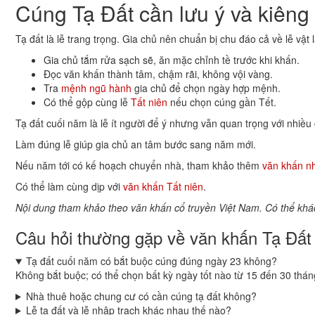
Cúng Tạ Đất cần lưu ý và kiêng
Tạ đất là lễ trang trọng. Gia chủ nên chuẩn bị chu đáo cả về lễ vật 
Gia chủ tắm rửa sạch sẽ, ăn mặc chỉnh tề trước khi khấn.
Đọc văn khấn thành tâm, chậm rãi, không vội vàng.
Tra
mệnh ngũ hành
gia chủ để chọn ngày hợp mệnh.
Có thể gộp cùng lễ
Tất niên
nếu chọn cúng gần Tết.
Tạ đất cuối năm là lễ ít người để ý nhưng vẫn quan trọng với nhiều 
Làm đúng lễ giúp gia chủ an tâm bước sang năm mới.
Nếu năm tới có kế hoạch chuyển nhà, tham khảo thêm
văn khấn n
Có thể làm cùng dịp với
văn khấn Tất niên
.
Nội dung tham khảo theo văn khấn cổ truyền Việt Nam. Có thể khác
Câu hỏi thường gặp về văn khấn Tạ Đất
Tạ đất cuối năm có bắt buộc cúng đúng ngày 23 không?
Không bắt buộc; có thể chọn bất kỳ ngày tốt nào từ 15 đến 30 thán
Nhà thuê hoặc chung cư có cần cúng tạ đất không?
Lễ tạ đất và lễ nhập trạch khác nhau thế nào?