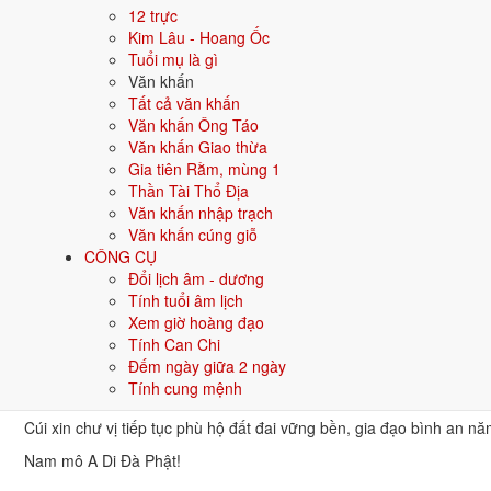
Bản đầy đủ (cổ truyền)
12 trực
Nam mô A Di Đà Phật! (3 lần)
Kim Lâu - Hoang Ốc
Tuổi mụ là gì
Con kính lạy Hoàng Thiên Hậu Thổ, chư vị Tôn thần.
Văn khấn
Con kính lạy ngài Đương cảnh Thành hoàng, ngài Bản gia Thổ côn
Tất cả văn khấn
Văn khấn Ông Táo
Tín chủ con là: ... Ngụ tại: ...
Văn khấn Giao thừa
Hôm nay là ngày ... tháng Chạp năm ..., tín chủ con thành tâm sắm 
Gia tiên Rằm, mùng 1
Thần Tài Thổ Địa
Cúi xin chư vị Tôn thần tiếp tục phù hộ cho gia đình sang năm mới
Văn khấn nhập trạch
Chúng con lễ bạc tâm thành, cúi xin chứng giám.
Văn khấn cúng giỗ
CÔNG CỤ
Nam mô A Di Đà Phật! (3 lần)
Đổi lịch âm - dương
Bản ngắn gọn
Tính tuổi âm lịch
Xem giờ hoàng đạo
Nam mô A Di Đà Phật! (3 lần)
Tính Can Chi
Con lạy Thổ công, Thổ địa cai quản đất nhà con.
Đếm ngày giữa 2 ngày
Tính cung mệnh
Hôm nay cuối năm, con thành tâm sắm lễ tạ ơn chư vị đã che chở 
Cúi xin chư vị tiếp tục phù hộ đất đai vững bền, gia đạo bình an nă
Nam mô A Di Đà Phật!