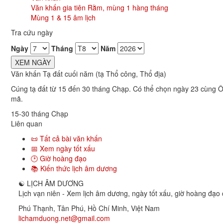
Văn khấn gia tiên Rằm, mùng 1 hàng tháng
Mùng 1 & 15 âm lịch
Tra cứu ngày
Ngày
Tháng
Năm
XEM NGÀY
Văn khấn Tạ đất cuối năm (tạ Thổ công, Thổ địa)
Cúng tạ đất từ 15 đến 30 tháng Chạp. Có thể chọn ngày 23 cùng Ô
mã.
15-30 tháng Chạp
Liên quan
📜 Tất cả bài văn khấn
📅 Xem ngày tốt xấu
🕑 Giờ hoàng đạo
📚 Kiến thức lịch âm dương
☯
LỊCH ÂM DƯƠNG
Lịch vạn niên - Xem lịch âm dương, ngày tốt xấu, giờ hoàng đạo c
Phú Thạnh, Tân Phú
,
Hồ Chí Minh
,
Việt Nam
lichamduong.net@gmail.com