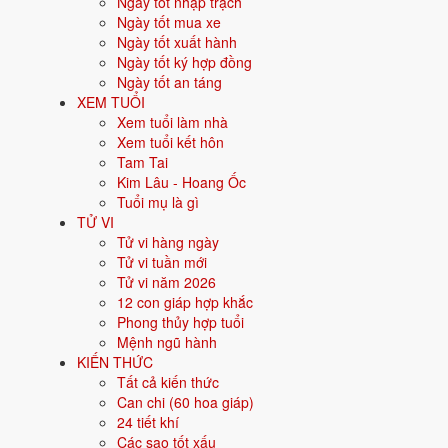
Ngày tốt nhập trạch
Tạ đất là lễ tạ ơn các vị thần cai quản đất đai nơi gia đình sinh s
Ngày tốt mua xe
Mục đích là mong gia trạch bình an sang năm mới. Nhiều nhà làm l
Ngày tốt xuất hành
Ngày tốt ký hợp đồng
Cúng Tạ Đất ngày giờ nào đẹp?
Ngày tốt an táng
XEM TUỔI
Cúng tạ đất trong khoảng từ 15 đến 30 tháng Chạp âm lịch. Có thể
Xem tuổi làm nhà
Thời gian: từ 15 đến 30 tháng Chạp âm lịch.
Xem tuổi kết hôn
Có thể gộp cùng ngày 23 tháng Chạp với lễ Ông Táo.
Tam Tai
Nên chọn ngày tốt, tránh ngày Tam Nương hoặc Nguyệt Kỵ t
Kim Lâu - Hoang Ốc
Tuổi mụ là gì
Cúng Tạ Đất cần chuẩn bị lễ vật
TỬ VI
Tử vi hàng ngày
Tử vi tuần mới
Lễ tạ đất thường lớn hơn cúng ngày thường, thể hiện lòng thành vớ
Tử vi năm 2026
Hương hoa, trầu cau, rượu trà.
12 con giáp hợp khắc
Mâm cỗ chay hoặc mặn tùy gia đình.
Phong thủy hợp tuổi
Vàng mã, ngựa giấy dâng các vị Thổ công, Thổ địa.
Mệnh ngũ hành
KIẾN THỨC
Bài văn khấn Tạ Đất đọc thế nà
Tất cả kiến thức
Can chi (60 hoa giáp)
Bạn chọn 1 trong 2 bản, tùy độ trang trọng gia đình muốn dùng.
24 tiết khí
Các sao tốt xấu