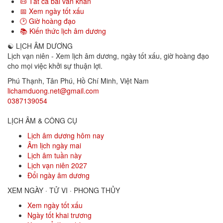
📜 Tất cả bài văn khấn
📅 Xem ngày tốt xấu
🕑 Giờ hoàng đạo
📚 Kiến thức lịch âm dương
☯
LỊCH ÂM DƯƠNG
Lịch vạn niên - Xem lịch âm dương, ngày tốt xấu, giờ hoàng đạo
cho mọi việc khởi sự thuận lợi.
Phú Thạnh, Tân Phú
,
Hồ Chí Minh
,
Việt Nam
lichamduong.net@gmail.com
0387139054
LỊCH ÂM & CÔNG CỤ
Lịch âm dương hôm nay
Âm lịch ngày mai
Lịch âm tuần này
Lịch vạn niên 2027
Đổi ngày âm dương
XEM NGÀY · TỬ VI · PHONG THỦY
Xem ngày tốt xấu
Ngày tốt khai trương