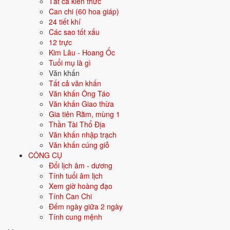
Cúng Vía Thần Tài cần chuẩn bị
Tất cả kiến thức
Can chi (60 hoa giáp)
lễ vật gì?
24 tiết khí
Các sao tốt xấu
Mâm cúng vía Thần Tài đặc trưng hơn hẳn ngày thường, thường có bộ
12 trực
tam sên.
Kim Lâu - Hoang Ốc
Tuổi mụ là gì
Bộ tam sên: thịt luộc, trứng luộc, tôm hoặc cua.
Văn khấn
Cá lóc nướng nguyên con, đặc trưng nhiều nơi miền Nam.
Tất cả văn khấn
Hoa quả tươi, hương đèn, vàng mã.
Văn khấn Ông Táo
Nhiều người mua thêm vàng miếng hoặc vàng trang sức để lấy
Văn khấn Giao thừa
may.
Gia tiên Rằm, mùng 1
Bài văn khấn Vía Thần Tài đọc
Thần Tài Thổ Địa
Văn khấn nhập trạch
thế nào?
Văn khấn cúng giỗ
CÔNG CỤ
Bài khấn vía Thần Tài trang trọng hơn bài khấn hàng ngày, nên đọc đủ
Đổi lịch âm - dương
và chậm rãi.
Tính tuổi âm lịch
Xem giờ hoàng đạo
Bản đầy đủ (cổ truyền)
Tính Can Chi
Nam mô A Di Đà Phật! (3 lần)
Đếm ngày giữa 2 ngày
Tính cung mệnh
Con kính lạy Hoàng Thiên Hậu Thổ, chư vị Tôn thần.