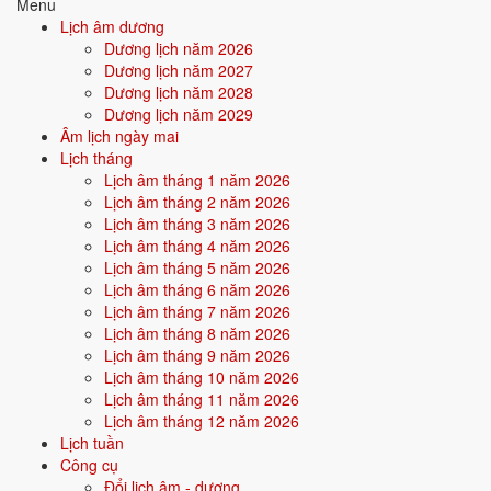
Menu
Con kính lạy ngài Đông Trù Tư mệnh Táo phủ Thần quân.
Lịch âm dương
Con kính lạy Thần Tài vị tiền, các ngài Thần linh, Thổ địa cai quản
Dương lịch năm 2026
trong xứ này.
Dương lịch năm 2027
Dương lịch năm 2028
Tín chủ con là: ... Ngụ tại: ...
Dương lịch năm 2029
Hôm nay là ngày mùng 10 tháng Giêng, ngày vía Thần Tài. Tín chủ
Âm lịch ngày mai
con thành tâm sắm sửa hương hoa, lễ vật, kim ngân, trà quả dâng lên
Lịch tháng
trước án, kính mời ngài Thần Tài giáng lâm.
Lịch âm tháng 1 năm 2026
Lịch âm tháng 2 năm 2026
Cúi xin Thần Tài thương xót, phù hộ cho tín chủ một năm tài lộc dồi
Lịch âm tháng 3 năm 2026
dào, buôn may bán đắt, kinh doanh phát đạt, sở cầu như ý.
Lịch âm tháng 4 năm 2026
Chúng con lễ bạc tâm thành, cúi xin được phù hộ độ trì.
Lịch âm tháng 5 năm 2026
Lịch âm tháng 6 năm 2026
Nam mô A Di Đà Phật! (3 lần)
Lịch âm tháng 7 năm 2026
Bản ngắn gọn
Lịch âm tháng 8 năm 2026
Lịch âm tháng 9 năm 2026
Nam mô A Di Đà Phật! (3 lần)
Lịch âm tháng 10 năm 2026
Con lạy Thần Tài vị tiền.
Lịch âm tháng 11 năm 2026
Lịch âm tháng 12 năm 2026
Hôm nay ngày vía Thần Tài, con thành tâm dâng lễ.
Lịch tuần
Cúi xin ngài phù hộ một năm tài lộc dồi dào, buôn may bán đắt.
Công cụ
Đổi lịch âm - dương