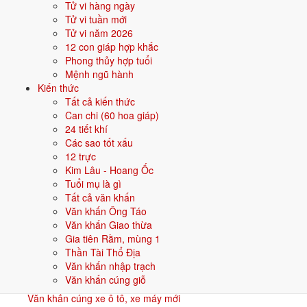
Tử vi hàng ngày
Tử vi tuần mới
Câu hỏi thường gặp về văn khấn Vía Thần
Tử vi năm 2026
Tài
12 con giáp hợp khắc
Phong thủy hợp tuổi
Vì sao ngày vía Thần Tài là mùng 10 tháng Giêng?
Mệnh ngũ hành
Đây là tục lệ dân gian lâu đời, đặc biệt phổ biến ở miền Nam. Không
Kiến thức
có tài liệu chính thức lý giải rõ nguồn gốc.
Tất cả kiến thức
Không mua vàng ngày vía Thần Tài có sao không?
Can chi (60 hoa giáp)
Cúng vía Thần Tài có bắt buộc cá lóc nướng không?
24 tiết khí
Nhà không kinh doanh có cần cúng vía Thần Tài không?
Các sao tốt xấu
Cúng vía Thần Tài trễ hơn mùng 10 có được không?
12 trực
Văn khấn khác
Kim Lâu - Hoang Ốc
Tuổi mụ là gì
Xem tất cả
Tất cả văn khấn
Văn khấn
Văn khấn Ông Táo
Văn khấn Thần Tài Thổ Địa hàng ngày
Văn khấn Giao thừa
Hàng ngày
Gia tiên Rằm, mùng 1
Văn khấn
Thần Tài Thổ Địa
Văn khấn khai trương, mở hàng
Văn khấn nhập trạch
Khai trương
Văn khấn cúng giỗ
Văn khấn
Văn khấn cúng xe ô tô, xe máy mới