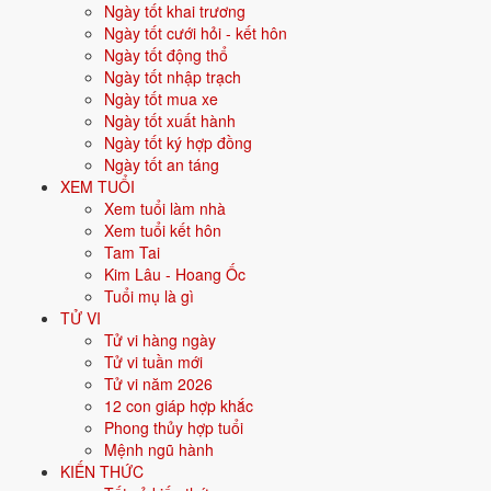
Ngày tốt khai trương
Cúng Vía Thần Tài có ý nghĩa
Ngày tốt cưới hỏi - kết hôn
Ngày tốt động thổ
gì?
Ngày tốt nhập trạch
Ngày tốt mua xe
Mùng 10 tháng Giêng là ngày vía Thần Tài, dịp quan trọng nhất năm
Ngày tốt xuất hành
với người kinh doanh. Dân gian tin cúng chu đáo ngày này sẽ giúp cả
Ngày tốt ký hợp đồng
năm buôn may bán đắt. Nhiều người còn đi mua vàng vào đúng ngày
Ngày tốt an táng
này để lấy may, mong tài lộc sinh sôi. Lễ vía Thần Tài lớn hơn hẳn lễ
XEM TUỔI
cúng hàng ngày, thể hiện sự coi trọng đặc biệt.
Xem tuổi làm nhà
Xem tuổi kết hôn
Cúng Vía Thần Tài ngày giờ nào
Tam Tai
đẹp?
Kim Lâu - Hoang Ốc
Tuổi mụ là gì
TỬ VI
Cúng vào sáng mùng 10 tháng Giêng âm lịch. Giờ đẹp là giờ Thìn
Tử vi hàng ngày
hoặc Tỵ, khoảng 7h đến 11h. Nhiều cửa hàng cúng ngay khi vừa mở
Tử vi tuần mới
cửa sáng hôm đó.
Tử vi năm 2026
Ngày: mùng 10 tháng Giêng âm lịch.
12 con giáp hợp khắc
Giờ đẹp: giờ Thìn (7h-9h) hoặc giờ Tỵ (9h-11h).
Phong thủy hợp tuổi
Nên cúng sớm trong ngày, tránh để quá trưa.
Mệnh ngũ hành
KIẾN THỨC