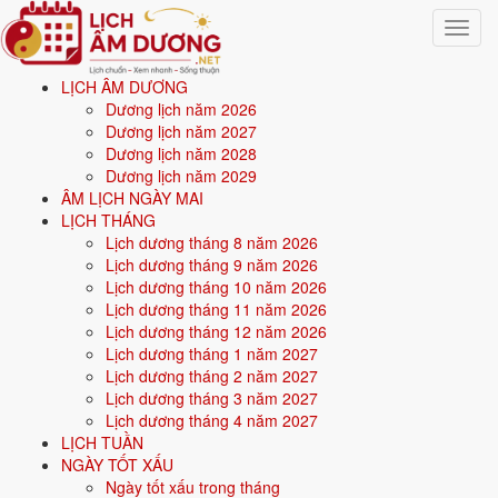
Toggle
navigat
LỊCH ÂM DƯƠNG
Trang chủ
Dương lịch năm 2026
Văn khấn
Dương lịch năm 2027
Văn khấn vía Thần Tài mùng 10 tháng Giêng
Dương lịch năm 2028
Dương lịch năm 2029
Văn khấn vía Thần Tài
ÂM LỊCH NGÀY MAI
LỊCH THÁNG
mùng 10 tháng Giêng
Lịch dương tháng 8 năm 2026
Lịch dương tháng 9 năm 2026
Lịch dương tháng 10 năm 2026
Cúng vía Thần Tài vào sáng mùng 10 tháng Giêng, giờ Thìn hoặc Tỵ
Lịch dương tháng 11 năm 2026
đẹp nhất. Lễ vật gồm bộ tam sên, cá lóc nướng, hoa quả. Đây là dịp
Lịch dương tháng 12 năm 2026
quan trọng nhất năm để cầu tài lộc.
Lịch dương tháng 1 năm 2027
🙏
Lịch dương tháng 2 năm 2027
Dịp cúng: Mùng 10 tháng Giêng
Lịch dương tháng 3 năm 2027
Dịp cúng
Lịch dương tháng 4 năm 2027
Mùng 10 tháng Giêng
LỊCH TUẦN
Phân loại
NGÀY TỐT XẤU
Thần linh, Thổ địa & Tài lộc
Ngày tốt xấu trong tháng