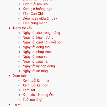
Nam mô A Di Đà Phật!
Tính tuổi âm lịch
Xem giờ hoàng đạo
Cúng Vía Thần Tài cần lưu ý và
Tính Can Chi
kiêng gì?
Đếm ngày giữa 2 ngày
Tính cung mệnh
Ngày tốt xấu
Ngày vía Thần Tài thường đông đúc, gia đình nên chuẩn bị sớm để
Ngày tốt xấu trong tháng
tránh vội vàng.
Ngày tốt khai trương
Lau dọn bàn thờ Thần Tài sạch sẽ trước ngày vía.
Ngày tốt cưới hỏi - kết hôn
Chuẩn bị lễ vật từ hôm trước nếu ngày vía rơi vào ngày bận rộn.
Ngày tốt động thổ
Mua vàng lấy may không bắt buộc, tùy điều kiện tài chính từng
Ngày tốt nhập trạch
người.
Ngày tốt mua xe
Cúng hàng ngày, xem
văn khấn Thần Tài Thổ Địa hàng ngày
.
Ngày tốt xuất hành
Ngày tốt ký hợp đồng
Vía Thần Tài là dịp lớn nhất năm với người làm ăn, kinh doanh.
Ngày tốt an táng
Chuẩn bị chu đáo giúp gia chủ an tâm bước vào năm mới với niềm tin
Xem tuổi
tài lộc.
Xem tuổi làm nhà
Xem tuổi kết hôn
Sau ngày vía, duy trì
văn khấn Thần Tài Thổ Địa
hàng ngày.
Tam Tai
Khi mở cửa hàng mới, dùng
văn khấn khai trương
.
Kim Lâu - Hoang Ốc
Tuổi mụ là gì
Nội dung tham khảo theo văn khấn cổ truyền Việt Nam. Có thể khác
Tử vi
đôi chút theo phong tục từng vùng miền.