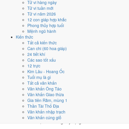
Tử vi hàng ngày
★★★★★ 9/10
Tử vi tuần mới
4
Tử vi năm 2026
1/1
12 con giáp hợp khắc
T2 · 17/11 âm
Phong thủy hợp tuổi
Tân Mão
Mệnh ngũ hành
★★★★☆ 8/10
Kiến thức
5
Tất cả kiến thức
10/1
Can chi (60 hoa giáp)
T4 · 26/11 âm
24 tiết khí
Canh Tý
Các sao tốt xấu
★★★★☆ 8/10
12 trực
Điểm chấm từ Trực, sao Nhị Thập Bát Tú, Hoàng Đạo - Hắc Đạo và
Kim Lâu - Hoang Ốc
ngày cấm kỵ của riêng việc này
Bảng ngày khai trương cả năm
Tuổi mụ là gì
Tất cả văn khấn
Tháng 1/2029 có ngày nào nên
Văn khấn Ông Táo
Văn khấn Giao thừa
tránh, lỡ kẹt thì xử lý sao?
Gia tiên Rằm, mùng 1
Thần Tài Thổ Địa
Tháng 1/2029 có
3 ngày Rất xấu
rơi vào
4, 17 và 29/1
, cộng thêm
6
Văn khấn nhập trạch
ngày Tam Nương
. Đây là nhóm chồng nhiều yếu tố xấu cùng lúc.
Văn khấn cúng giỗ
Nên tránh khi cưới hỏi, khai trương hay động thổ.