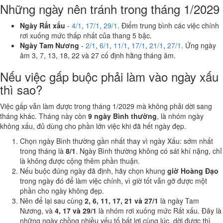
Những ngày nên tránh trong tháng 1/2029
Ngày Rất xấu
-
4/1
,
17/1
,
29/1
. Điểm trung bình các việc chính
rơi xuống mức thấp nhất của thang 5 bậc.
Ngày Tam Nương
-
2/1
,
6/1
,
11/1
,
17/1
,
21/1
,
27/1
. Ứng ngày
âm 3, 7, 13, 18, 22 và 27 cố định hằng tháng âm.
Nếu việc gấp buộc phải làm vào ngày xấu
thì sao?
Việc gấp vẫn làm được trong tháng 1/2029 mà không phải dời sang
tháng khác. Tháng này còn
9 ngày Bình thường
, là nhóm ngày
không xấu, đủ dùng cho phần lớn việc khi đã hết ngày đẹp.
Chọn ngày Bình thường gần nhất thay vì ngày Xấu: sớm nhất
trong tháng là
8/1
. Ngày Bình thường không có sát khí nặng, chỉ
là không được cộng thêm phần thuận.
Nếu buộc đúng ngày đã định, hãy chọn khung
giờ Hoàng Đạo
trong ngày đó để làm việc chính, vì giờ tốt vẫn gỡ được một
phần cho ngày không đẹp.
Nên để lại sau cùng
2, 6, 11, 17, 21 và 27/1
là ngày Tam
Nương, và
4, 17 và 29/1
là nhóm rơi xuống mức Rất xấu. Đây là
những ngày chồng nhiều yếu tố bất lợi cùng lúc, dời được thì