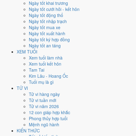
Ngày tốt khai trương
Xét theo từng việc,
cưới hỏi
rộng cửa nhất với
18 ngày
đạt từ 6/10.
Ngày tốt cưới hỏi - kết hôn
Khai trương
hẹp nhất, chỉ
14 ngày
. Việc nào kén ngày thì nên chốt
Ngày tốt động thổ
lịch sớm.
Ngày tốt nhập trạch
Ngày tốt mua xe
2
Ngày tốt xuất hành
Ngày rất tốt
Ngày tốt ký hợp đồng
6
Ngày tốt an táng
Ngày tốt
XEM TUỔI
14
Xem tuổi làm nhà
Ngày xấu
Xem tuổi kết hôn
4
Tam Tai
Ngày quý hiếm
Kim Lâu - Hoang Ốc
Tuổi mụ là gì
Lịch âm dương tháng 1/2029 chi
TỬ VI
tiết từng ngày
Tử vi hàng ngày
Tử vi tuần mới
Tử vi năm 2026
Tháng
Năm
XEM
12 con giáp hợp khắc
Lưới lịch dưới đây trải đủ
31 ngày
của tháng 1/2029. Mỗi ô ghi ngày
Phong thủy hợp tuổi
dương, ngày âm và can chi ngày, tô màu theo 5 mức. Tháng này có
8
Mệnh ngũ hành
ngày từ mức Tốt trở lên
và
14 ngày từ mức Xấu trở xuống
.
KIẾN THỨC