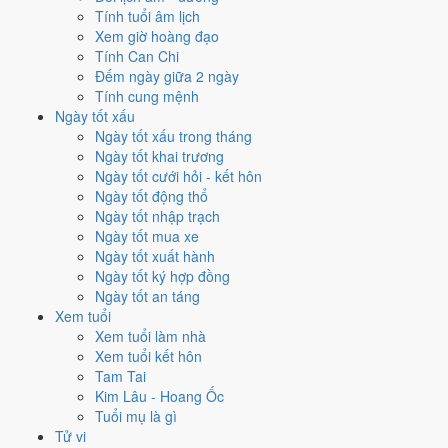
Mỗi việc chấm theo bộ Trực và sao 28 Tú riêng nên ngày đẹp của
Tính tuổi âm lịch
từng việc không trùng nhau. Tháng 1/2029 rộng cửa nhất cho
cưới
Xem giờ hoàng đạo
hỏi
với
18 ngày
đạt từ 6/10, cao nhất là
21/1
. Hẹp nhất là
khai
Tính Can Chi
trương
, chỉ
14 ngày
.
Đếm ngày giữa 2 ngày
Tính cung mệnh
🏪 Khai trương
14
💍 Cưới hỏi
18
🏗️ Động thổ
16
Ngày tốt xấu
✈️ Xuất hành
15
✍️ Ký hợp đồng
16
Ngày tốt xấu trong tháng
🏪 Khai trương
- 14 ngày đạt từ 6/10 trở lên trong tháng 1/2029
Ngày tốt khai trương
Ngày tốt cưới hỏi - kết hôn
1
Ngày tốt động thổ
6/1
Ngày tốt nhập trạch
T7 · 22/11 âm
Ngày tốt mua xe
Bính Thân
Ngày tốt xuất hành
★★★★★ 9/10
Ngày tốt ký hợp đồng
2
Ngày tốt an táng
21/1
Xem tuổi
CN · 7/12 âm
Xem tuổi làm nhà
Tân Hợi
Xem tuổi kết hôn
★★★★★ 9/10
Tam Tai
3
Kim Lâu - Hoang Ốc
25/1
Tuổi mụ là gì
T5 · 11/12 âm
Tử vi
Ất Mão