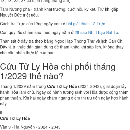
13, 18, 22, 27 cố định hằng tháng âm).
Tam Nương phá - tránh khai trương, cưới hỏi, ký kết. Trừ khi gặp
Nguyệt Đức triệt tiêu.
Cách tra Trực của từng ngày xem ở
bài giải thích 12 Trực
.
Còn quy tắc chấm sao theo ngày nằm ở
28 sao Nhị Thập Bát Tú
.
Thần sát ở đây tra theo bảng Ngọc Hạp Thông Thư và lịch Can Chi.
Đây là tri thức dân gian dùng để tham khảo khi sắp lịch, không thay
cho cân nhắc thực tế của bạn.
Cửu Tử Ly Hỏa chi phối tháng
1/2029 thế nào?
Tháng 1/2029 nằm trong
Cửu Tử Ly Hỏa
(2024-2043), giai đoạn lấy
hành
Hỏa
làm chủ. Ngày có hành tương sinh với Hỏa được cộng thêm
phần thuận. Khi hai ngày chấm ngang điểm thì ưu tiên ngày hợp hành
này.
9
Cửu Tử Ly Hỏa
Vận 9 · Hạ Nguyên · 2024 - 2043