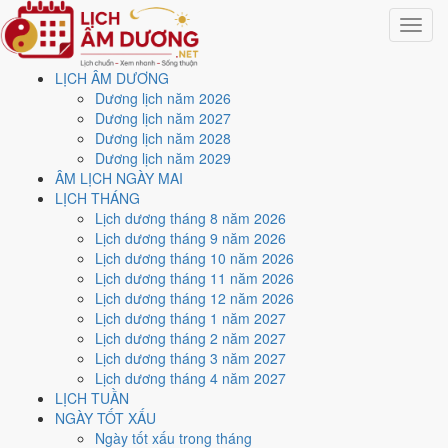
Toggle
navigat
LỊCH ÂM DƯƠNG
Trang chủ
Dương lịch năm 2026
Lịch năm 2029
Dương lịch năm 2027
Tháng 1/2029
Dương lịch năm 2028
Dương lịch năm 2029
Lịch âm dương tháng 1
ÂM LỊCH NGÀY MAI
LỊCH THÁNG
năm 2029 - Tháng Giáp Tý
Lịch dương tháng 8 năm 2026
Lịch dương tháng 9 năm 2026
Lịch dương tháng 10 năm 2026
Tháng 1/2029 ứng với tháng 11 và 12 âm lịch năm Mậu Thân. Tháng
Lịch dương tháng 11 năm 2026
này có
8 ngày từ mức Tốt trở lên
và
14 ngày nên tránh
, đẹp nhất là
Lịch dương tháng 12 năm 2026
6 và 21/1
. Rằm rơi vào
29/1
.
Lịch dương tháng 1 năm 2027
Tháng 1/2029 có
31 ngày
, gồm 14 ngày thuộc tháng 11 âm và 17
Lịch dương tháng 2 năm 2027
ngày thuộc tháng 12 âm. Tháng âm đầu tiên là
Giáp Tý
, năm Mậu
Lịch dương tháng 3 năm 2027
Thân.
Lịch dương tháng 4 năm 2027
LỊCH TUẦN
Thang 5 bậc dùng chung với trang chi tiết từng ngày cho ra
2 ngày
NGÀY TỐT XẤU
Rất tốt
và
6 ngày Tốt
. Đối lại là
14 ngày Xấu trở xuống
. Nhóm đẹp
Ngày tốt xấu trong tháng
nhất rơi vào
6 và 21/1
.