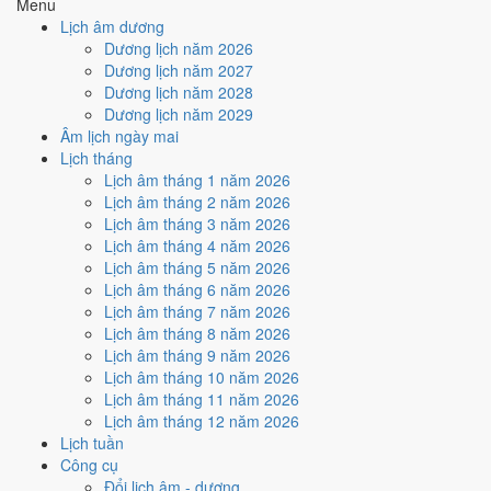
Menu
Lịch âm dương
Tuần nào trong tháng 1/2029
Dương lịch năm 2026
nhiều ngày tốt nhất?
Dương lịch năm 2027
Dương lịch năm 2028
Dương lịch năm 2029
Ngày tốt tháng 1/2029 dồn về
tuần 1 (1/1 - 7/1)
với
3 ngày
từ mức Tốt
Âm lịch ngày mai
trở lên. Kém nhất là
tuần 4 (22/1 - 28/1)
với
4 ngày xấu
. Lịch còn xê
Lịch tháng
dịch được thì đặt việc lớn vào tuần 1, né tuần 4.
Lịch âm tháng 1 năm 2026
Muốn xem sát hơn từng ngày trong một tuần, mở
lịch tuần hiện tại
.
Lịch âm tháng 2 năm 2026
Lịch âm tháng 3 năm 2026
Bảng thống kê ngày tốt xấu theo tuần
Lịch âm tháng 4 năm 2026
Lịch âm tháng 5 năm 2026
Tuần
Ngày dương
Tốt
Xấu
Phân bố
Đánh giá
Lịch âm tháng 6 năm 2026
Tuần 1
1/1 - 7/1
3
4
✅ Tốt nhất tháng
Lịch âm tháng 7 năm 2026
Tuần 2
8/1 - 14/1
0
3
⚠️ Cần thận trọng
Lịch âm tháng 8 năm 2026
Tuần 3
15/1 - 21/1
2
2
➖ Cân bằng
Lịch âm tháng 9 năm 2026
Tuần 4
22/1 - 28/1
2
4
⚠️ Nhiều ngày xấu nhất
Lịch âm tháng 10 năm 2026
Tuần 5
29/1 - 31/1
1
1
➖ Cân bằng
Lịch âm tháng 11 năm 2026
Ngày nào đẹp nhất tháng 1/2029
Lịch âm tháng 12 năm 2026
Lịch tuần
để cưới hỏi, khai trương?
Công cụ
Đổi lịch âm - dương