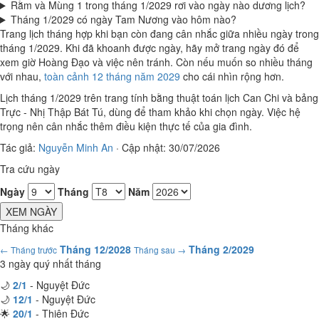
Rằm và Mùng 1 trong tháng 1/2029 rơi vào ngày nào dương lịch?
Tháng 1/2029 có ngày Tam Nương vào hôm nào?
Trang lịch tháng hợp khi bạn còn đang cân nhắc giữa nhiều ngày trong
tháng 1/2029. Khi đã khoanh được ngày, hãy mở trang ngày đó để
xem giờ Hoàng Đạo và việc nên tránh. Còn nếu muốn so nhiều tháng
với nhau,
toàn cảnh 12 tháng năm 2029
cho cái nhìn rộng hơn.
Lịch tháng 1/2029 trên trang tính bằng thuật toán lịch Can Chi và bảng
Trực - Nhị Thập Bát Tú, dùng để tham khảo khi chọn ngày. Việc hệ
trọng nên cân nhắc thêm điều kiện thực tế của gia đình.
Tác giả:
Nguyễn Minh An
·
Cập nhật: 30/07/2026
Tra cứu ngày
Ngày
Tháng
Năm
XEM NGÀY
Tháng khác
Tháng 12/2028
Tháng 2/2029
← Tháng trước
Tháng sau →
3 ngày quý nhất tháng
🌙
2/1
- Nguyệt Đức
🌙
12/1
- Nguyệt Đức
🌟
20/1
- Thiên Đức