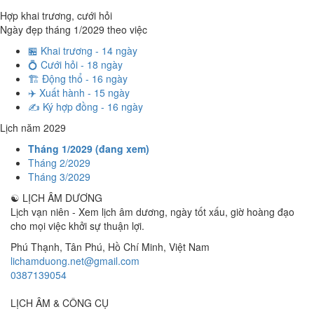
Hợp khai trương, cưới hỏi
Ngày đẹp tháng 1/2029 theo việc
🏪 Khai trương - 14 ngày
💍 Cưới hỏi - 18 ngày
🏗️ Động thổ - 16 ngày
✈️ Xuất hành - 15 ngày
✍️ Ký hợp đồng - 16 ngày
Lịch năm 2029
Tháng 1/2029 (đang xem)
Tháng 2/2029
Tháng 3/2029
☯
LỊCH ÂM DƯƠNG
Lịch vạn niên - Xem lịch âm dương, ngày tốt xấu, giờ hoàng đạo
cho mọi việc khởi sự thuận lợi.
Phú Thạnh, Tân Phú
,
Hồ Chí Minh
,
Việt Nam
lichamduong.net@gmail.com
0387139054
LỊCH ÂM & CÔNG CỤ