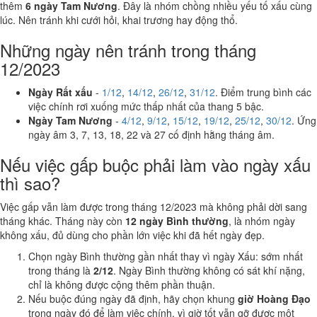
thêm
6 ngày Tam Nương
. Đây là nhóm chồng nhiều yếu tố xấu cùng
lúc. Nên tránh khi cưới hỏi, khai trương hay động thổ.
Những ngày nên tránh trong tháng
12/2023
Ngày Rất xấu
-
1/12
,
14/12
,
26/12
,
31/12
. Điểm trung bình các
việc chính rơi xuống mức thấp nhất của thang 5 bậc.
Ngày Tam Nương
-
4/12
,
9/12
,
15/12
,
19/12
,
25/12
,
30/12
. Ứng
ngày âm 3, 7, 13, 18, 22 và 27 cố định hằng tháng âm.
Nếu việc gấp buộc phải làm vào ngày xấu
thì sao?
Việc gấp vẫn làm được trong tháng 12/2023 mà không phải dời sang
tháng khác. Tháng này còn
12 ngày Bình thường
, là nhóm ngày
không xấu, đủ dùng cho phần lớn việc khi đã hết ngày đẹp.
Chọn ngày Bình thường gần nhất thay vì ngày Xấu: sớm nhất
trong tháng là
2/12
. Ngày Bình thường không có sát khí nặng,
chỉ là không được cộng thêm phần thuận.
Nếu buộc đúng ngày đã định, hãy chọn khung
giờ Hoàng Đạo
trong ngày đó để làm việc chính, vì giờ tốt vẫn gỡ được một