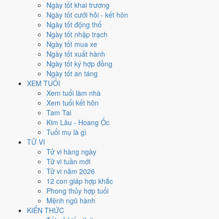
Ngày tốt khai trương
Xét theo từng việc,
cưới hỏi
rộng cửa nhất với
15 ngày
đạt từ 6/10.
Ngày tốt cưới hỏi - kết hôn
Xuất hành
hẹp nhất, chỉ
13 ngày
. Việc nào kén ngày thì nên chốt lịch
Ngày tốt động thổ
sớm.
Ngày tốt nhập trạch
Ngày tốt mua xe
3
Ngày tốt xuất hành
Ngày rất tốt
Ngày tốt ký hợp đồng
2
Ngày tốt an táng
Ngày tốt
XEM TUỔI
14
Xem tuổi làm nhà
Ngày xấu
Xem tuổi kết hôn
5
Tam Tai
Ngày quý hiếm
Kim Lâu - Hoang Ốc
Tuổi mụ là gì
Lịch âm dương tháng 12/2023
TỬ VI
chi tiết từng ngày
Tử vi hàng ngày
Tử vi tuần mới
Tử vi năm 2026
Tháng
Năm
XEM
12 con giáp hợp khắc
Lưới lịch dưới đây trải đủ
31 ngày
của tháng 12/2023. Mỗi ô ghi ngày
Phong thủy hợp tuổi
dương, ngày âm và can chi ngày, tô màu theo 5 mức. Tháng này có
5
Mệnh ngũ hành
ngày từ mức Tốt trở lên
và
14 ngày từ mức Xấu trở xuống
.
KIẾN THỨC