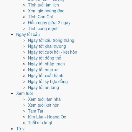
Tính tuổi âm lịch
trương?
Xem giờ hoàng đạo
Tính Can Chi
Mỗi việc chấm theo bộ Trực và sao 28 Tú riêng nên ngày đẹp của
Đếm ngày giữa 2 ngày
từng việc không trùng nhau. Tháng 12/2023 rộng cửa nhất cho
cưới
Tính cung mệnh
hỏi
với
15 ngày
đạt từ 6/10, cao nhất là
3/12
. Hẹp nhất là
xuất hành
,
Ngày tốt xấu
chỉ
13 ngày
.
Ngày tốt xấu trong tháng
Ngày tốt khai trương
🏪 Khai trương
14
💍 Cưới hỏi
15
🏗️ Động thổ
15
Ngày tốt cưới hỏi - kết hôn
✈️ Xuất hành
13
✍️ Ký hợp đồng
14
Ngày tốt động thổ
🏪 Khai trương
- 14 ngày đạt từ 6/10 trở lên trong tháng 12/2023
Ngày tốt nhập trạch
Ngày tốt mua xe
1
Ngày tốt xuất hành
3/12
Ngày tốt ký hợp đồng
CN · 21/10 âm
Ngày tốt an táng
Ất Mùi
Xem tuổi
★★★★★ 9/10
Xem tuổi làm nhà
2
Xem tuổi kết hôn
9/12
Tam Tai
T7 · 27/10 âm
Kim Lâu - Hoang Ốc
Tân Sửu
Tuổi mụ là gì
★★★★★ 9/10
Tử vi
3