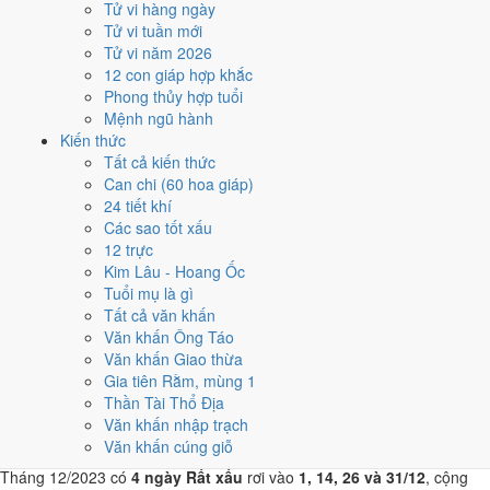
Tử vi hàng ngày
16/12
Tử vi tuần mới
T7 · 4/11 âm
Tử vi năm 2026
Mậu Thân
12 con giáp hợp khắc
★★★★★ 9/10
Phong thủy hợp tuổi
4
Mệnh ngũ hành
28/12
Kiến thức
T5 · 16/11 âm
Tất cả kiến thức
Canh Thân
Can chi (60 hoa giáp)
★★★★★ 9/10
24 tiết khí
5
Các sao tốt xấu
20/12
12 trực
T4 · 8/11 âm
Kim Lâu - Hoang Ốc
Nhâm Tý
Tuổi mụ là gì
★★★★☆ 8/10
Tất cả văn khấn
Điểm chấm từ Trực, sao Nhị Thập Bát Tú, Hoàng Đạo - Hắc Đạo và
Văn khấn Ông Táo
ngày cấm kỵ của riêng việc này
Bảng ngày khai trương cả năm
Văn khấn Giao thừa
Gia tiên Rằm, mùng 1
Tháng 12/2023 có ngày nào nên
Thần Tài Thổ Địa
Văn khấn nhập trạch
tránh, lỡ kẹt thì xử lý sao?
Văn khấn cúng giỗ
Tháng 12/2023 có
4 ngày Rất xấu
rơi vào
1, 14, 26 và 31/12
, cộng