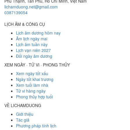
Phú Thạnh, Tân Phú
,
Hồ Chí Minh
,
Việt Nam
lichamduong.net@gmail.com
0387139054
LỊCH ÂM & CÔNG CỤ
Lịch âm dương hôm nay
Âm lịch ngày mai
Lịch âm tuần này
Lịch vạn niên 2027
Đổi ngày âm dương
XEM NGÀY · TỬ VI · PHONG THỦY
Xem ngày tốt xấu
Ngày tốt khai trương
Xem tuổi làm nhà
Tử vi hàng ngày
Phong thủy hợp tuổi
VỀ LICHAMDUONG
Giới thiệu
Tác giả
Phương pháp tính lịch