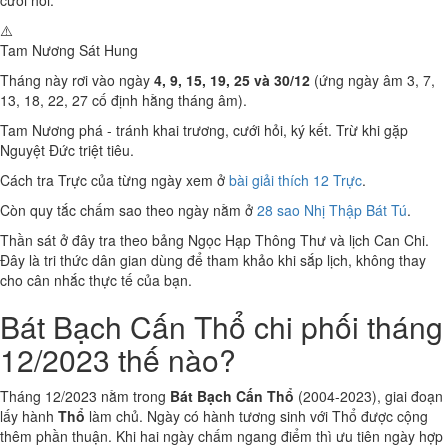
cưới hỏi.
⚠️
Tam Nương Sát
Hung
Tháng này rơi vào ngày
4, 9, 15, 19, 25 và 30/12
(ứng ngày âm 3, 7,
13, 18, 22, 27 cố định hằng tháng âm).
Tam Nương phá - tránh khai trương, cưới hỏi, ký kết. Trừ khi gặp
Nguyệt Đức triệt tiêu.
Cách tra Trực của từng ngày xem ở
bài giải thích 12 Trực
.
Còn quy tắc chấm sao theo ngày nằm ở
28 sao Nhị Thập Bát Tú
.
Thần sát ở đây tra theo bảng Ngọc Hạp Thông Thư và lịch Can Chi.
Đây là tri thức dân gian dùng để tham khảo khi sắp lịch, không thay
cho cân nhắc thực tế của bạn.
Bát Bạch Cấn Thổ chi phối tháng
12/2023 thế nào?
Tháng 12/2023 nằm trong
Bát Bạch Cấn Thổ
(2004-2023), giai đoạn
lấy hành
Thổ
làm chủ. Ngày có hành tương sinh với Thổ được cộng
thêm phần thuận. Khi hai ngày chấm ngang điểm thì ưu tiên ngày hợp