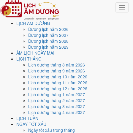
Toggle
navigat
LỊCH ÂM DƯƠNG
Trang chủ
Dương lịch năm 2026
Lịch năm 2023
Dương lịch năm 2027
Tháng 12/2023
Dương lịch năm 2028
Dương lịch năm 2029
Lịch âm dương tháng 12
ÂM LỊCH NGÀY MAI
LỊCH THÁNG
năm 2023 - Tháng Quý Hợi
Lịch dương tháng 8 năm 2026
Lịch dương tháng 9 năm 2026
Lịch dương tháng 10 năm 2026
Tháng 12/2023 ứng với tháng 10 và 11 âm lịch năm Quý Mão. Tháng
Lịch dương tháng 11 năm 2026
này có
5 ngày từ mức Tốt trở lên
và
14 ngày nên tránh
, đẹp nhất là
Lịch dương tháng 12 năm 2026
3, 16 và 28/12
. Rằm rơi vào
27/12
.
Lịch dương tháng 1 năm 2027
Tháng 12/2023 có
31 ngày
, gồm 12 ngày thuộc tháng 10 âm và 19
Lịch dương tháng 2 năm 2027
ngày thuộc tháng 11 âm. Tháng âm đầu tiên là
Quý Hợi
, năm Quý
Lịch dương tháng 3 năm 2027
Mão.
Lịch dương tháng 4 năm 2027
LỊCH TUẦN
Thang 5 bậc dùng chung với trang chi tiết từng ngày cho ra
3 ngày
NGÀY TỐT XẤU
Rất tốt
và
2 ngày Tốt
. Đối lại là
14 ngày Xấu trở xuống
. Nhóm đẹp
Ngày tốt xấu trong tháng
nhất rơi vào
3, 16 và 28/12
.