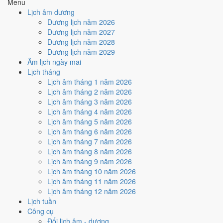
Menu
hiếm)
Lịch âm dương
Dương lịch năm 2026
Tuần nào trong tháng 12/2023
Dương lịch năm 2027
nhiều ngày tốt nhất?
Dương lịch năm 2028
Dương lịch năm 2029
Âm lịch ngày mai
Ngày tốt tháng 12/2023 dồn về
tuần 3 (11/12 - 17/12)
với
2 ngày
từ
Lịch tháng
mức Tốt trở lên. Kém nhất là
tuần 5 (25/12 - 31/12)
với
4 ngày xấu
.
Lịch âm tháng 1 năm 2026
Lịch còn xê dịch được thì đặt việc lớn vào tuần 3, né tuần 5.
Lịch âm tháng 2 năm 2026
Muốn xem sát hơn từng ngày trong một tuần, mở
lịch tuần hiện tại
.
Lịch âm tháng 3 năm 2026
Lịch âm tháng 4 năm 2026
Bảng thống kê ngày tốt xấu theo tuần
Lịch âm tháng 5 năm 2026
Lịch âm tháng 6 năm 2026
Tuần
Ngày dương
Tốt
Xấu
Phân bố
Đánh giá
Lịch âm tháng 7 năm 2026
Tuần 1
1/12 - 3/12
1
1
➖ Cân bằng
Lịch âm tháng 8 năm 2026
Tuần 2
4/12 - 10/12
1
3
⚠️ Cần thận trọng
Lịch âm tháng 9 năm 2026
Tuần 3
11/12 - 17/12
2
3
✅ Tốt nhất tháng
Lịch âm tháng 10 năm 2026
Tuần 4
18/12 - 24/12
0
3
⚠️ Cần thận trọng
Lịch âm tháng 11 năm 2026
Tuần 5
25/12 - 31/12
1
4
⚠️ Nhiều ngày xấu nhất
Lịch âm tháng 12 năm 2026
Ngày nào đẹp nhất tháng
Lịch tuần
Công cụ
12/2023 để cưới hỏi, khai
Đổi lịch âm - dương