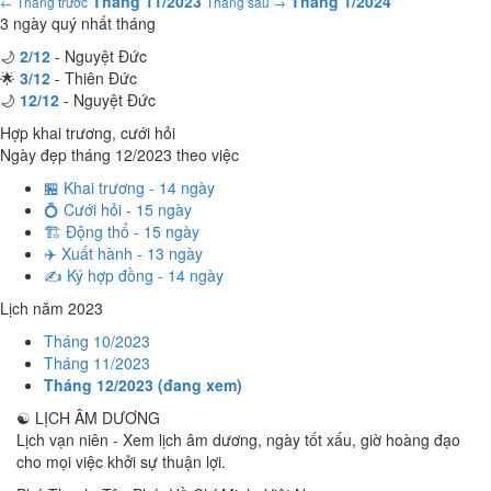
Tháng 11/2023
Tháng 1/2024
← Tháng trước
Tháng sau →
3 ngày quý nhất tháng
🌙
2/12
- Nguyệt Đức
🌟
3/12
- Thiên Đức
🌙
12/12
- Nguyệt Đức
Hợp khai trương, cưới hỏi
Ngày đẹp tháng 12/2023 theo việc
🏪 Khai trương - 14 ngày
💍 Cưới hỏi - 15 ngày
🏗️ Động thổ - 15 ngày
✈️ Xuất hành - 13 ngày
✍️ Ký hợp đồng - 14 ngày
Lịch năm 2023
Tháng 10/2023
Tháng 11/2023
Tháng 12/2023 (đang xem)
☯
LỊCH ÂM DƯƠNG
Lịch vạn niên - Xem lịch âm dương, ngày tốt xấu, giờ hoàng đạo
cho mọi việc khởi sự thuận lợi.