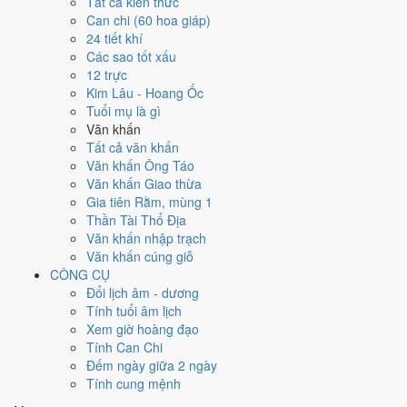
T2
T3
T4
T5
T6
T7
CN
Tất cả kiến thức
2
20/10
★
3
21/10
Can chi (60 hoa giáp)
27
30
18/10
1
19/10
28
16/10
29
17/10
Giáp Ngọ
Ất Mùi
24 tiết khí
15/10
Nhâm
Quý Tỵ
Canh Dần
Tân Mão
Nguyệt
Thiên
Các sao tốt xấu
Kỷ Sửu
Thìn
Hắc
Đức
Đức
12 trực
4
22/10
Kim Lâu - Hoang Ốc
5
23/10
6
24/10
7
25/10
8
26/10
9
27/10
10
28/10
Bính
Tuổi mụ là gì
Đinh Dậu
Mậu Tuất
Kỷ Hợi
Canh Tý
Tân Sửu
Nhâm
Thân
Văn khấn
Hắc
Hoàng
Hoàng
Hắc
Hoàng
Dần
Hắc
Hắc
Tất cả văn khấn
11
Văn khấn Ông Táo
12
30/10
29/10
13
1/11
Ất
14
2/11
15
3/11
16
4/11
17
5/11
Văn khấn Giao thừa
Giáp Thìn
Quý
Tỵ
Mùng
Bính Ngọ
Đinh Mùi
Mậu Thân
Kỷ Dậu
Gia tiên Rằm, mùng 1
Nguyệt
Mão
1
Hoàng
Hắc
Hoàng
Hoàng
Thần Tài Thổ Địa
Đức
Hắc
Văn khấn nhập trạch
18
6/11
20
8/11
Văn khấn cúng giỗ
19
7/11
21
9/11
22
10/11
24
12/11
Canh
Nhâm Tý
23
11/11
Ất
CÔNG CỤ
Tân Hợi
Quý Sửu
Giáp
Bính Thìn
Tuất
Nguyệt
Mão
Hoàng
Đổi lịch âm - dương
Hắc
Hoàng
Dần
Hắc
Hắc
Hắc
Đức
Tính tuổi âm lịch
25
28
16/11
30
18/11
Xem giờ hoàng đạo
26
14/11
27
15/11
29
17/11
31
19/11
13/11
Canh
Nhâm Tuất
Tính Can Chi
Mậu Ngọ
Kỷ Mùi
Tân Dậu
Quý Hợi
Đinh Tỵ
Thân
Nguyệt
Đếm ngày giữa 2 ngày
Hoàng
Rằm
Hoàng
Hắc
Hắc
Hoàng
Đức
Tính cung mệnh
Rất tốt
Tốt
Bình thường
Xấu
Rất xấu
★ Thiên Đức · ✨ Thiên Xá (quý