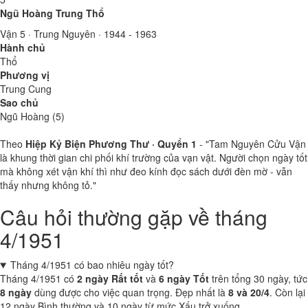
Ngũ Hoàng Trung Thổ
Vận 5 · Trung Nguyên · 1944 - 1963
Hành chủ
Thổ
Phương vị
Trung Cung
Sao chủ
Ngũ Hoàng (5)
Theo
Hiệp Kỷ Biện Phương Thư · Quyển 1
- "Tam Nguyên Cửu Vận
là khung thời gian chi phối khí trường của vạn vật. Người chọn ngày tốt
mà không xét vận khí thì như đeo kính đọc sách dưới đèn mờ - vẫn
thấy nhưng không tỏ."
Câu hỏi thường gặp về tháng
4/1951
Tháng 4/1951 có bao nhiêu ngày tốt?
Tháng 4/1951 có
2 ngày Rất tốt
và
6 ngày Tốt
trên tổng 30 ngày, tức
8 ngày
dùng được cho việc quan trọng. Đẹp nhất là
8 và 20/4
. Còn lại
12 ngày Bình thường và 10 ngày từ mức Xấu trở xuống.