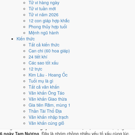
Tử vi hàng ngày
T4 · 13/3 âm
Tử vi tuần mới
Mậu Tý
Tử vi năm 2026
★★★★☆ 8/10
12 con giáp hợp khắc
4
Phong thủy hợp tuổi
20/4
Mệnh ngũ hành
T6 · 15/3 âm
Kiến thức
Canh Dần
Tất cả kiến thức
★★★★☆ 8/10
Can chi (60 hoa giáp)
5
24 tiết khí
30/4
Các sao tốt xấu
T2 · 25/3 âm
12 trực
Canh Tý
Kim Lâu - Hoang Ốc
★★★★☆ 8/10
Tuổi mụ là gì
Điểm chấm từ Trực, sao Nhị Thập Bát Tú, Hoàng Đạo - Hắc Đạo và
Tất cả văn khấn
ngày cấm kỵ của riêng việc này
Bảng ngày khai trương cả năm
Văn khấn Ông Táo
Văn khấn Giao thừa
Tháng 4/1951 có ngày nào nên
Gia tiên Rằm, mùng 1
Thần Tài Thổ Địa
tránh, lỡ kẹt thì xử lý sao?
Văn khấn nhập trạch
Văn khấn cúng giỗ
Tháng 4/1951 có
4 ngày Rất xấu
rơi vào
3, 16, 21 và 28/4
, cộng thêm
6 ngày Tam Nương
. Đây là nhóm chồng nhiều yếu tố xấu cùng lúc.