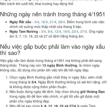
Nên tránh khi cưới hỏi, khai trương hay động thổ.
Những ngày nên tránh trong tháng 4/1951
Ngày Rất xấu
-
3/4
,
16/4
,
21/4
,
28/4
. Điểm trung bình các việc
chính rơi xuống mức thấp nhất của thang 5 bậc.
Ngày Tam Nương
-
3/4
,
8/4
,
12/4
,
18/4
,
23/4
,
27/4
. Ứng ngày
âm 3, 7, 13, 18, 22 và 27 cố định hằng tháng âm.
Nếu việc gấp buộc phải làm vào ngày xấu
thì sao?
Việc gấp vẫn làm được trong tháng 4/1951 mà không phải dời sang
tháng khác. Tháng này còn
12 ngày Bình thường
, là nhóm ngày
không xấu, đủ dùng cho phần lớn việc khi đã hết ngày đẹp.
Chọn ngày Bình thường gần nhất thay vì ngày Xấu: sớm nhất
trong tháng là
5/4
. Ngày Bình thường không có sát khí nặng, chỉ
là không được cộng thêm phần thuận.
Nếu buộc đúng ngày đã định, hãy chọn khung
giờ Hoàng Đạo
trong ngày đó để làm việc chính, vì giờ tốt vẫn gỡ được một
phần cho ngày không đẹp.
Nên để lại sau cùng
3, 8, 12, 18, 23 và 27/4
là ngày Tam