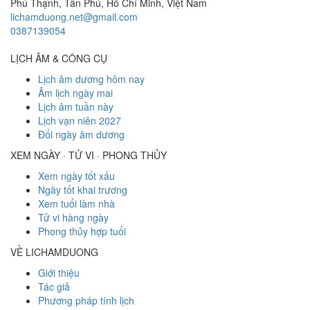
Phú Thạnh, Tân Phú
,
Hồ Chí Minh
,
Việt Nam
lichamduong.net@gmail.com
0387139054
LỊCH ÂM & CÔNG CỤ
Lịch âm dương hôm nay
Âm lịch ngày mai
Lịch âm tuần này
Lịch vạn niên 2027
Đổi ngày âm dương
XEM NGÀY · TỬ VI · PHONG THỦY
Xem ngày tốt xấu
Ngày tốt khai trương
Xem tuổi làm nhà
Tử vi hàng ngày
Phong thủy hợp tuổi
VỀ LICHAMDUONG
Giới thiệu
Tác giả
Phương pháp tính lịch