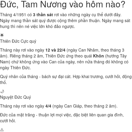
Đức, Tam Nương vào hôm nào?
Tháng 4/1951 có
3 thần sát
rơi vào những ngày cụ thể dưới đây.
Ngày mang thần sát quý được cộng thêm phần thuận. Ngày mang sát
hung thì nên né việc lớn khó đảo ngược.
🌟
Thiên Đức
Cực quý
Tháng này rơi vào ngày
12 và 22/4
(ngày Can Nhâm, theo tháng 3
âm). Riêng tháng 2 âm, Thiên Đức ứng theo quái
Khôn
(hướng Tây
Nam) chứ không ứng vào Can của ngày, nên nửa tháng đó không có
ngày Thiên Đức.
Quý nhân của tháng - bách sự đại cát. Hợp khai trương, cưới hỏi, động
thổ.
🌙
Nguyệt Đức
Quý
Tháng này rơi vào ngày
4/4
(ngày Can Giáp, theo tháng 2 âm).
Đức của mặt trăng - thuận lợi mọi việc, đặc biệt liên quan gia đình,
cưới hỏi.
⚠️