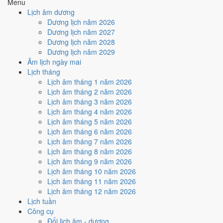
Menu
hiếm)
Lịch âm dương
Dương lịch năm 2026
Tuần nào trong tháng 4/1951
Dương lịch năm 2027
nhiều ngày tốt nhất?
Dương lịch năm 2028
Dương lịch năm 2029
Âm lịch ngày mai
Ngày tốt tháng 4/1951 dồn về
tuần 3 (9/4 - 15/4)
với
2 ngày
từ mức
Lịch tháng
Tốt trở lên. Kém nhất là
tuần 2 (2/4 - 8/4)
với
4 ngày xấu
. Lịch còn xê
Lịch âm tháng 1 năm 2026
dịch được thì đặt việc lớn vào tuần 3, né tuần 2.
Lịch âm tháng 2 năm 2026
Muốn xem sát hơn từng ngày trong một tuần, mở
lịch tuần hiện tại
.
Lịch âm tháng 3 năm 2026
Lịch âm tháng 4 năm 2026
Bảng thống kê ngày tốt xấu theo tuần
Lịch âm tháng 5 năm 2026
Lịch âm tháng 6 năm 2026
Tuần
Ngày dương
Tốt
Xấu
Phân bố
Đánh giá
Lịch âm tháng 7 năm 2026
Tuần 1
1/4 - 1/4
1
0
✅ Tốt
Lịch âm tháng 8 năm 2026
Tuần 2
2/4 - 8/4
1
4
⚠️ Nhiều ngày xấu nhất
Lịch âm tháng 9 năm 2026
Tuần 3
9/4 - 15/4
2
2
✅ Tốt nhất tháng
Lịch âm tháng 10 năm 2026
Tuần 4
16/4 - 22/4
2
3
⚠️ Cần thận trọng
Lịch âm tháng 11 năm 2026
Tuần 5
23/4 - 29/4
1
1
➖ Cân bằng
Lịch âm tháng 12 năm 2026
Tuần 6
30/4 - 30/4
1
0
✅ Tốt
Lịch tuần
Ngày nào đẹp nhất tháng 4/1951
Công cụ
Đổi lịch âm - dương