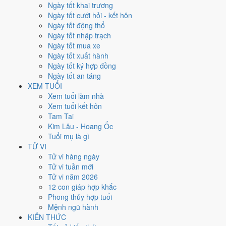
Xét theo từng việc,
xuất hành
rộng cửa nhất với
17 ngày
đạt từ 6/10.
Ngày tốt khai trương
Cưới hỏi
hẹp nhất, chỉ
15 ngày
. Việc nào kén ngày thì nên chốt lịch
Ngày tốt cưới hỏi - kết hôn
sớm.
Ngày tốt động thổ
Ngày tốt nhập trạch
2
Ngày tốt mua xe
Ngày rất tốt
Ngày tốt xuất hành
6
Ngày tốt ký hợp đồng
Ngày tốt
Ngày tốt an táng
10
XEM TUỔI
Ngày xấu
Xem tuổi làm nhà
3
Xem tuổi kết hôn
Ngày quý hiếm
Tam Tai
Kim Lâu - Hoang Ốc
Lịch âm dương tháng 4/1951 chi
Tuổi mụ là gì
tiết từng ngày
TỬ VI
Tử vi hàng ngày
Tử vi tuần mới
Tháng
Năm
XEM
Tử vi năm 2026
Lưới lịch dưới đây trải đủ
30 ngày
của tháng 4/1951. Mỗi ô ghi ngày
12 con giáp hợp khắc
dương, ngày âm và can chi ngày, tô màu theo 5 mức. Tháng này có
8
Phong thủy hợp tuổi
ngày từ mức Tốt trở lên
và
10 ngày từ mức Xấu trở xuống
.
Mệnh ngũ hành
T2
T3
T4
T5
T6
T7
CN
KIẾN THỨC