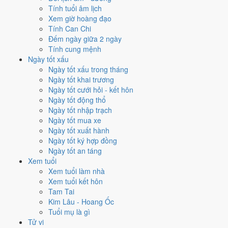
để cưới hỏi, khai trương?
Tính tuổi âm lịch
Xem giờ hoàng đạo
Mỗi việc chấm theo bộ Trực và sao 28 Tú riêng nên ngày đẹp của
Tính Can Chi
từng việc không trùng nhau. Tháng 4/1951 rộng cửa nhất cho
xuất
Đếm ngày giữa 2 ngày
hành
với
17 ngày
đạt từ 6/10, cao nhất là
8/4
. Hẹp nhất là
cưới hỏi
,
Tính cung mệnh
chỉ
15 ngày
.
Ngày tốt xấu
Ngày tốt xấu trong tháng
🏪 Khai trương
16
💍 Cưới hỏi
15
🏗️ Động thổ
16
Ngày tốt khai trương
✈️ Xuất hành
17
✍️ Ký hợp đồng
16
Ngày tốt cưới hỏi - kết hôn
🏪 Khai trương
- 16 ngày đạt từ 6/10 trở lên trong tháng 4/1951
Ngày tốt động thổ
Ngày tốt nhập trạch
1
Ngày tốt mua xe
8/4
Ngày tốt xuất hành
CN · 3/3 âm
Ngày tốt ký hợp đồng
Mậu Dần
Ngày tốt an táng
★★★★★ 9/10
Xem tuổi
2
Xem tuổi làm nhà
17/4
Xem tuổi kết hôn
T3 · 12/3 âm
Tam Tai
Đinh Hợi
Kim Lâu - Hoang Ốc
★★★★☆ 8/10
Tuổi mụ là gì
3
Tử vi
18/4