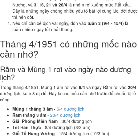
Nương, và
3, 16, 21 và 28/4
là nhóm rơi xuống mức Rất xấu.
Đây là những ngày chồng nhiều yếu tố bất lợi cùng lúc, dời được
thì nên dời.
Nếu chỉ cần xê dịch vài ngày, dồn vào
tuần 3 (9/4 - 15/4)
là
tuần nhiều ngày tốt nhất tháng.
Tháng 4/1951 có những mốc nào
cần nhớ?
Rằm và Mùng 1 rơi vào ngày nào dương
lịch?
Trong tháng 4/1951, Mùng 1 âm rơi vào
6/4
và ngày Rằm rơi vào
20/4
dương lịch, kèm 3 dịp lễ. Đây là các mốc cần nhớ trước để chuẩn bị lễ
cúng.
Mùng 1 tháng 3 âm
-
6/4 dương lịch
Rằm tháng 3 âm
-
20/4 dương lịch
Giải Phóng Miền Nam
- 30/4 dương lịch
Tết Hàn Thực
- 8/4 dương lịch (3/3 âm)
Giỗ Tổ Hùng Vương
- 15/4 dương lịch (10/3 âm)