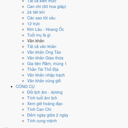
27
20/2
31
24/2
Tất cả kiến thức
26
19/2
28
21/2
29
22/2
30
23/2
1
25/2
Tân
Bính
Canh
Can chi (60 hoa giáp)
Ất Sửu
Đinh Mão
Mậu Thìn
Kỷ Tỵ
Mùi
Hoàng
Dần
Ngọ
24 tiết khí
2
26/2
4
28/2
Các sao tốt xấu
3
27/2
6
1/3
7
2/3
Nhâm
Giáp Tuất
5
29/2
Ất
8
3/3
Mậu
12 trực
Quý Dậu
Bính Tý
Đinh
Thân
Nguyệt
Hợi
Hắc
Dần
Hoàng
Kim Lâu - Hoang Ốc
Hoàng
Mùng 1
Sửu
Hắc
Hắc
Đức
Tuổi mụ là gì
10
5/3
14
9/3
Văn khấn
9
4/3
Kỷ
★
12
7/3
13
8/3
Canh
11
6/3
Tân
Giáp
15
10/3
Ất
Tất cả văn khấn
Mão
Nhâm Ngọ
Quý Mùi
Thìn
Tỵ
Hoàng
Thân
Dậu
Hoàng
Văn khấn Ông Táo
Hắc
Thiên Đức
Hắc
Hoàng
Hoàng
Văn khấn Giao thừa
16
11/3
20
15/3
Gia tiên Rằm, mùng 1
17
12/3
18
13/3
21
16/3
★
22
17/3
Bính
19
14/3
Kỷ
Canh
Thần Tài Thổ Địa
Đinh Hợi
Mậu Tý
Tân Mão
Nhâm Thìn
Tuất
Sửu
Hắc
Dần
Văn khấn nhập trạch
Hoàng
Hắc
Hắc
Thiên Đức
Hắc
Rằm
Văn khấn cúng giỗ
27
22/3
CÔNG CỤ
23
18/3
24
19/3
26
21/3
28
23/3
25
20/3
Ất
Đinh
29
24/3
Kỷ
Đổi lịch âm - dương
Quý Tỵ
Giáp
Bính Thân
Mậu
Mùi
Hắc
Dậu
Hợi
Hoàng
Tính tuổi âm lịch
Hoàng
Ngọ
Hắc
Hoàng
Tuất
Hắc
Hoàng
Xem giờ hoàng đạo
30
25/3
4
29/3
Tính Can Chi
1
26/3
2
27/3
3
28/3
Quý
5
30/3
Ất
6
1/4
Bính
Canh Tý
Giáp
Đếm ngày giữa 2 ngày
Tân Sửu
Nhâm Dần
Mão
Tỵ
Ngọ
Hắc
Thìn
Tính cung mệnh
Rất tốt
Tốt
Bình thường
Xấu
Rất xấu
★ Thiên Đức · ✨ Thiên Xá (quý