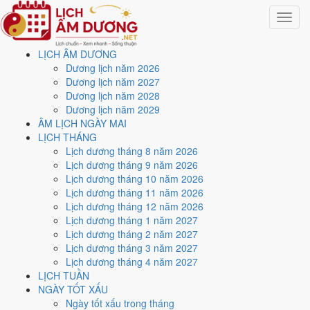
Toggle
navigat
LỊCH ÂM DƯƠNG
Trang chủ
Dương lịch năm 2026
Lịch năm 1951
Dương lịch năm 2027
Tháng 4/1951
Dương lịch năm 2028
Dương lịch năm 2029
Lịch âm dương tháng 4
ÂM LỊCH NGÀY MAI
LỊCH THÁNG
năm 1951 - Tháng Tân Mão
Lịch dương tháng 8 năm 2026
Lịch dương tháng 9 năm 2026
Lịch dương tháng 10 năm 2026
Tháng 4/1951 ứng với tháng 2 và 3 âm lịch năm Tân Mão. Tháng này
Lịch dương tháng 11 năm 2026
có
8 ngày từ mức Tốt trở lên
và
10 ngày nên tránh
, đẹp nhất là
8
Lịch dương tháng 12 năm 2026
và 20/4
. Rằm rơi vào
20/4
.
Lịch dương tháng 1 năm 2027
Tháng 4/1951 có
30 ngày
, gồm 5 ngày thuộc tháng 2 âm và 25 ngày
Lịch dương tháng 2 năm 2027
thuộc tháng 3 âm. Tháng âm đầu tiên là
Tân Mão
, năm Tân Mão.
Lịch dương tháng 3 năm 2027
Lịch dương tháng 4 năm 2027
Thang 5 bậc dùng chung với trang chi tiết từng ngày cho ra
2 ngày
LỊCH TUẦN
Rất tốt
và
6 ngày Tốt
. Đối lại là
10 ngày Xấu trở xuống
. Nhóm đẹp
NGÀY TỐT XẤU
nhất rơi vào
8 và 20/4
.
Ngày tốt xấu trong tháng