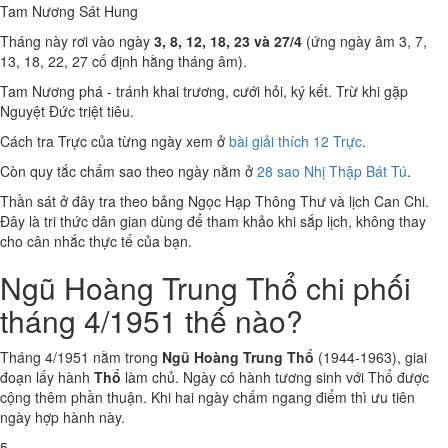
Tam Nương Sát
Hung
Tháng này rơi vào ngày
3, 8, 12, 18, 23 và 27/4
(ứng ngày âm 3, 7,
13, 18, 22, 27 cố định hằng tháng âm).
Tam Nương phá - tránh khai trương, cưới hỏi, ký kết. Trừ khi gặp
Nguyệt Đức triệt tiêu.
Cách tra Trực của từng ngày xem ở
bài giải thích 12 Trực
.
Còn quy tắc chấm sao theo ngày nằm ở
28 sao Nhị Thập Bát Tú
.
Thần sát ở đây tra theo bảng Ngọc Hạp Thông Thư và lịch Can Chi.
Đây là tri thức dân gian dùng để tham khảo khi sắp lịch, không thay
cho cân nhắc thực tế của bạn.
Ngũ Hoàng Trung Thổ chi phối
tháng 4/1951 thế nào?
Tháng 4/1951 nằm trong
Ngũ Hoàng Trung Thổ
(1944-1963), giai
đoạn lấy hành
Thổ
làm chủ. Ngày có hành tương sinh với Thổ được
cộng thêm phần thuận. Khi hai ngày chấm ngang điểm thì ưu tiên
ngày hợp hành này.
5