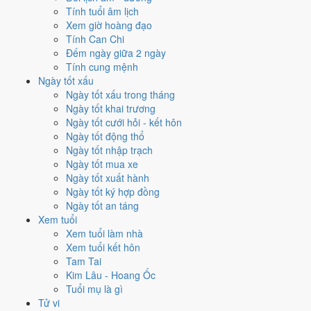
Mỗi việc chấm theo bộ Trực và sao 28 Tú riêng nên ngày đẹp của
Tính tuổi âm lịch
từng việc không trùng nhau. Tháng 4/2024 rộng cửa nhất cho
động
Xem giờ hoàng đạo
thổ
với
15 ngày
đạt từ 6/10, cao nhất là
20/4
. Hẹp nhất là
cưới hỏi
,
Tính Can Chi
chỉ
13 ngày
.
Đếm ngày giữa 2 ngày
Tính cung mệnh
🏪 Khai trương
13
💍 Cưới hỏi
13
🏗️ Động thổ
15
Ngày tốt xấu
✈️ Xuất hành
14
✍️ Ký hợp đồng
14
Ngày tốt xấu trong tháng
🏪 Khai trương
- 13 ngày đạt từ 6/10 trở lên trong tháng 4/2024
Ngày tốt khai trương
Ngày tốt cưới hỏi - kết hôn
1
Ngày tốt động thổ
20/4
Ngày tốt nhập trạch
T7 · 12/3 âm
Ngày tốt mua xe
Giáp Dần
Ngày tốt xuất hành
★★★★★ 9/10
Ngày tốt ký hợp đồng
2
Ngày tốt an táng
1/4
Xem tuổi
T2 · 23/2 âm
Xem tuổi làm nhà
Ất Mùi
Xem tuổi kết hôn
★★★★☆ 8/10
Tam Tai
3
Kim Lâu - Hoang Ốc
10/4
Tuổi mụ là gì
T4 · 2/3 âm
Tử vi
Giáp Thìn