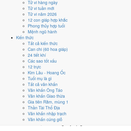
Tử vi hàng ngày
★★★★☆ 8/10
Tử vi tuần mới
4
Tử vi năm 2026
17/4
12 con giáp hợp khắc
T4 · 9/3 âm
Phong thủy hợp tuổi
Tân Hợi
Mệnh ngũ hành
★★★★☆ 8/10
Kiến thức
5
Tất cả kiến thức
22/4
Can chi (60 hoa giáp)
T2 · 14/3 âm
24 tiết khí
Bính Thìn
Các sao tốt xấu
★★★★☆ 8/10
12 trực
Điểm chấm từ Trực, sao Nhị Thập Bát Tú, Hoàng Đạo - Hắc Đạo và
Kim Lâu - Hoang Ốc
ngày cấm kỵ của riêng việc này
Bảng ngày khai trương cả năm
Tuổi mụ là gì
Tất cả văn khấn
Tháng 4/2024 có ngày nào nên
Văn khấn Ông Táo
Văn khấn Giao thừa
tránh, lỡ kẹt thì xử lý sao?
Gia tiên Rằm, mùng 1
Thần Tài Thổ Địa
Tháng 4/2024 có
4 ngày Rất xấu
rơi vào
3, 16, 21 và 28/4
, cộng thêm
Văn khấn nhập trạch
6 ngày Tam Nương
. Đây là nhóm chồng nhiều yếu tố xấu cùng lúc.
Văn khấn cúng giỗ
Nên tránh khi cưới hỏi, khai trương hay động thổ.