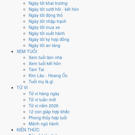
Ngày tốt khai trương
nhất rơi vào
1 và 20/4
.
Ngày tốt cưới hỏi - kết hôn
Xét theo từng việc,
động thổ
rộng cửa nhất với
15 ngày
đạt từ 6/10.
Ngày tốt động thổ
Cưới hỏi
hẹp nhất, chỉ
13 ngày
. Việc nào kén ngày thì nên chốt lịch
Ngày tốt nhập trạch
sớm.
Ngày tốt mua xe
Ngày tốt xuất hành
2
Ngày tốt ký hợp đồng
Ngày rất tốt
Ngày tốt an táng
4
XEM TUỔI
Ngày tốt
Xem tuổi làm nhà
12
Xem tuổi kết hôn
Ngày xấu
Tam Tai
2
Kim Lâu - Hoang Ốc
Ngày quý hiếm
Tuổi mụ là gì
Lịch âm dương tháng 4/2024 chi
TỬ VI
Tử vi hàng ngày
tiết từng ngày
Tử vi tuần mới
Tử vi năm 2026
12 con giáp hợp khắc
Tháng
Năm
XEM
Phong thủy hợp tuổi
Lưới lịch dưới đây trải đủ
30 ngày
của tháng 4/2024. Mỗi ô ghi ngày
Mệnh ngũ hành
dương, ngày âm và can chi ngày, tô màu theo 5 mức. Tháng này có
6
KIẾN THỨC
ngày từ mức Tốt trở lên
và
12 ngày từ mức Xấu trở xuống
.