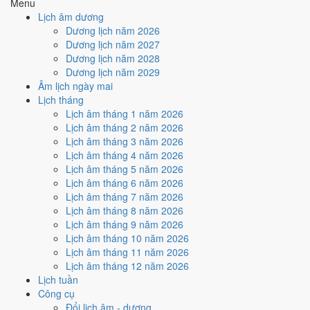
Menu
Lịch âm dương
Tuần nào trong tháng 4/2024
Dương lịch năm 2026
nhiều ngày tốt nhất?
Dương lịch năm 2027
Dương lịch năm 2028
Dương lịch năm 2029
Ngày tốt tháng 4/2024 dồn về
tuần 1 (1/4 - 7/4)
với
2 ngày
từ mức Tốt
Âm lịch ngày mai
trở lên. Kém nhất là
tuần 2 (8/4 - 14/4)
với
4 ngày xấu
. Lịch còn xê
Lịch tháng
dịch được thì đặt việc lớn vào tuần 1, né tuần 2.
Lịch âm tháng 1 năm 2026
Muốn xem sát hơn từng ngày trong một tuần, mở
lịch tuần hiện tại
.
Lịch âm tháng 2 năm 2026
Lịch âm tháng 3 năm 2026
Bảng thống kê ngày tốt xấu theo tuần
Lịch âm tháng 4 năm 2026
Lịch âm tháng 5 năm 2026
Tuần
Ngày dương
Tốt
Xấu
Phân bố
Đánh giá
Lịch âm tháng 6 năm 2026
Tuần 1
1/4 - 7/4
2
3
✅ Tốt nhất tháng
Lịch âm tháng 7 năm 2026
Tuần 2
8/4 - 14/4
1
4
⚠️ Nhiều ngày xấu nhất
Lịch âm tháng 8 năm 2026
Tuần 3
15/4 - 21/4
2
3
⚠️ Cần thận trọng
Lịch âm tháng 9 năm 2026
Tuần 4
22/4 - 28/4
1
2
⚠️ Cần thận trọng
Lịch âm tháng 10 năm 2026
Tuần 5
29/4 - 30/4
0
0
➖ Cân bằng
Lịch âm tháng 11 năm 2026
Ngày nào đẹp nhất tháng 4/2024
Lịch âm tháng 12 năm 2026
Lịch tuần
để cưới hỏi, khai trương?
Công cụ
Đổi lịch âm - dương