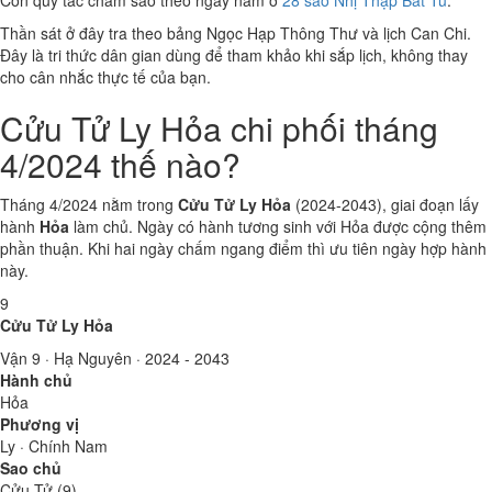
Còn quy tắc chấm sao theo ngày nằm ở
28 sao Nhị Thập Bát Tú
.
Thần sát ở đây tra theo bảng Ngọc Hạp Thông Thư và lịch Can Chi.
Đây là tri thức dân gian dùng để tham khảo khi sắp lịch, không thay
cho cân nhắc thực tế của bạn.
Cửu Tử Ly Hỏa chi phối tháng
4/2024 thế nào?
Tháng 4/2024 nằm trong
Cửu Tử Ly Hỏa
(2024-2043), giai đoạn lấy
hành
Hỏa
làm chủ. Ngày có hành tương sinh với Hỏa được cộng thêm
phần thuận. Khi hai ngày chấm ngang điểm thì ưu tiên ngày hợp hành
này.
9
Cửu Tử Ly Hỏa
Vận 9 · Hạ Nguyên · 2024 - 2043
Hành chủ
Hỏa
Phương vị
Ly · Chính Nam
Sao chủ
Cửu Tử (9)