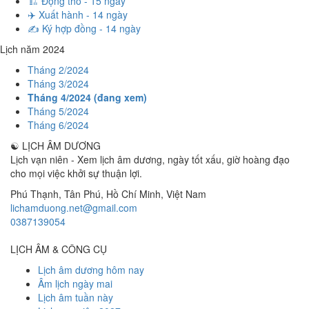
🏗️ Động thổ - 15 ngày
✈️ Xuất hành - 14 ngày
✍️ Ký hợp đồng - 14 ngày
Lịch năm 2024
Tháng 2/2024
Tháng 3/2024
Tháng 4/2024 (đang xem)
Tháng 5/2024
Tháng 6/2024
☯
LỊCH ÂM DƯƠNG
Lịch vạn niên - Xem lịch âm dương, ngày tốt xấu, giờ hoàng đạo
cho mọi việc khởi sự thuận lợi.
Phú Thạnh, Tân Phú
,
Hồ Chí Minh
,
Việt Nam
lichamduong.net@gmail.com
0387139054
LỊCH ÂM & CÔNG CỤ
Lịch âm dương hôm nay
Âm lịch ngày mai
Lịch âm tuần này