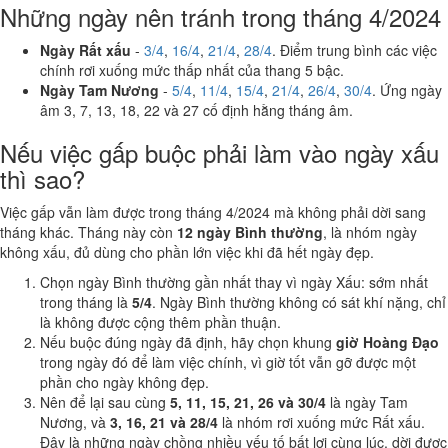
Những ngày nên tránh trong tháng 4/2024
Ngày Rất xấu
-
3/4
,
16/4
,
21/4
,
28/4
. Điểm trung bình các việc
chính rơi xuống mức thấp nhất của thang 5 bậc.
Ngày Tam Nương
-
5/4
,
11/4
,
15/4
,
21/4
,
26/4
,
30/4
. Ứng ngày
âm 3, 7, 13, 18, 22 và 27 cố định hằng tháng âm.
Nếu việc gấp buộc phải làm vào ngày xấu
thì sao?
Việc gấp vẫn làm được trong tháng 4/2024 mà không phải dời sang
tháng khác. Tháng này còn
12 ngày Bình thường
, là nhóm ngày
không xấu, đủ dùng cho phần lớn việc khi đã hết ngày đẹp.
Chọn ngày Bình thường gần nhất thay vì ngày Xấu: sớm nhất
trong tháng là
5/4
. Ngày Bình thường không có sát khí nặng, chỉ
là không được cộng thêm phần thuận.
Nếu buộc đúng ngày đã định, hãy chọn khung
giờ Hoàng Đạo
trong ngày đó để làm việc chính, vì giờ tốt vẫn gỡ được một
phần cho ngày không đẹp.
Nên để lại sau cùng
5, 11, 15, 21, 26 và 30/4
là ngày Tam
Nương, và
3, 16, 21 và 28/4
là nhóm rơi xuống mức Rất xấu.
Đây là những ngày chồng nhiều yếu tố bất lợi cùng lúc, dời được