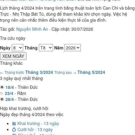
Lịch tháng 4/2024 trên trang tính bằng thuật toán lịch Can Chi và bảng
Trực - Nhị Thập Bát Tú, dùng để tham khảo khi chọn ngày. Việc hệ
trọng nên cân nhắc thêm điều kiện thực tế của gia đình.
Tác giả:
Nguyễn Minh An
·
Cập nhật: 30/07/2026
Tra cứu ngày
Ngày
Tháng
Năm
XEM NGÀY
Tháng khác
Tháng 3/2024
Tháng 5/2024
← Tháng trước
Tháng sau →
3 ngày quý nhất tháng
🌟
18/4
- Thiên Đức
✨
23/4
- Rằm
🌟
28/4
- Thiên Đức
Hợp khai trương, cưới hỏi
Ngày đẹp tháng 4/2024 theo việc
🏪 Khai trương - 13 ngày
💍 Cưới hỏi - 13 ngày