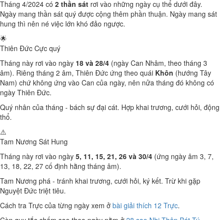
Tháng 4/2024 có
2 thần sát
rơi vào những ngày cụ thể dưới đây.
Ngày mang thần sát quý được cộng thêm phần thuận. Ngày mang sát
hung thì nên né việc lớn khó đảo ngược.
🌟
Thiên Đức
Cực quý
Tháng này rơi vào ngày
18 và 28/4
(ngày Can Nhâm, theo tháng 3
âm). Riêng tháng 2 âm, Thiên Đức ứng theo quái
Khôn
(hướng Tây
Nam) chứ không ứng vào Can của ngày, nên nửa tháng đó không có
ngày Thiên Đức.
Quý nhân của tháng - bách sự đại cát. Hợp khai trương, cưới hỏi, động
thổ.
⚠️
Tam Nương Sát
Hung
Tháng này rơi vào ngày
5, 11, 15, 21, 26 và 30/4
(ứng ngày âm 3, 7,
13, 18, 22, 27 cố định hằng tháng âm).
Tam Nương phá - tránh khai trương, cưới hỏi, ký kết. Trừ khi gặp
Nguyệt Đức triệt tiêu.
Cách tra Trực của từng ngày xem ở
bài giải thích 12 Trực
.