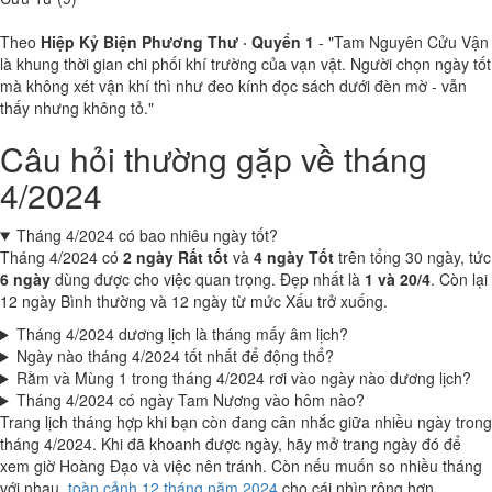
Theo
Hiệp Kỷ Biện Phương Thư · Quyển 1
- "Tam Nguyên Cửu Vận
là khung thời gian chi phối khí trường của vạn vật. Người chọn ngày tốt
mà không xét vận khí thì như đeo kính đọc sách dưới đèn mờ - vẫn
thấy nhưng không tỏ."
Câu hỏi thường gặp về tháng
4/2024
Tháng 4/2024 có bao nhiêu ngày tốt?
Tháng 4/2024 có
2 ngày Rất tốt
và
4 ngày Tốt
trên tổng 30 ngày, tức
6 ngày
dùng được cho việc quan trọng. Đẹp nhất là
1 và 20/4
. Còn lại
12 ngày Bình thường và 12 ngày từ mức Xấu trở xuống.
Tháng 4/2024 dương lịch là tháng mấy âm lịch?
Ngày nào tháng 4/2024 tốt nhất để động thổ?
Rằm và Mùng 1 trong tháng 4/2024 rơi vào ngày nào dương lịch?
Tháng 4/2024 có ngày Tam Nương vào hôm nào?
Trang lịch tháng hợp khi bạn còn đang cân nhắc giữa nhiều ngày trong
tháng 4/2024. Khi đã khoanh được ngày, hãy mở trang ngày đó để
xem giờ Hoàng Đạo và việc nên tránh. Còn nếu muốn so nhiều tháng
với nhau,
toàn cảnh 12 tháng năm 2024
cho cái nhìn rộng hơn.