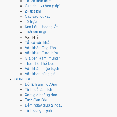
Tất cả kiến thức
T2
T3
T4
T5
T6
T7
CN
Can chi (60 hoa giáp)
2
24/2
3
25/2
24 tiết khí
1
23/2
Ất
6
28/2
Bính
Đinh
4
26/2
Mậu
5
27/2
Kỷ
7
29/2
Tân
Các sao tốt xấu
Mùi
Canh Tý
Thân
Dậu
Tuất
Hắc
Hợi
Hắc
Sửu
Hắc
12 trực
Hoàng
Hoàng
Hắc
Hoàng
Kim Lâu - Hoang Ốc
8
30/2
9
1/3
10
2/3
Tuổi mụ là gì
12
4/3
13
5/3
Nhâm
Quý
Giáp
11
3/3
Ất
14
6/3
Mậu
Văn khấn
Bính Ngọ
Đinh Mùi
Dần
Mão
Thìn
Tỵ
Hoàng
Thân
Hoàng
Tất cả văn khấn
Hắc
Hắc
Hoàng
Mùng 1
Hoàng
Văn khấn Ông Táo
16
8/3
20
12/3
Văn khấn Giao thừa
15
7/3
Kỷ
17
9/3
★
18
10/3
19
11/3
Canh
Giáp
21
13/3
Ất
Gia tiên Rằm, mùng 1
Dậu
Tân Hợi
Nhâm Tý
Quý Sửu
Tuất
Dần
Mão
Hắc
Thần Tài Thổ Địa
Hoàng
Hoàng
Thiên Đức
Hắc
Hắc
Hoàng
Văn khấn nhập trạch
22
14/3
26
18/3
Văn khấn cúng giỗ
23
15/3
24
16/3
27
19/3
★
28
20/3
Bính
25
17/3
Kỷ
Canh
CÔNG CỤ
Đinh Tỵ
Mậu
Tân Dậu
Nhâm Tuất
Thìn
Mùi
Hắc
Thân
Đổi lịch âm - dương
Rằm
Ngọ
Hắc
Hoàng
Thiên Đức
Hoàng
Hoàng
Tính tuổi âm lịch
29
21/3
30
22/3
4
26/3
Xem giờ hoàng đạo
1
23/3
Ất
2
24/3
Bính
3
25/3
Quý Hợi
Giáp Tý
Mậu
5
27/3
Kỷ Tỵ
Tính Can Chi
Sửu
Dần
Đinh Mão
Hoàng
Hắc
Thìn
Đếm ngày giữa 2 ngày
Rất tốt
Tốt
Bình thường
Xấu
Rất xấu
★ Thiên Đức · ✨ Thiên Xá (quý
Tính cung mệnh
hiếm)