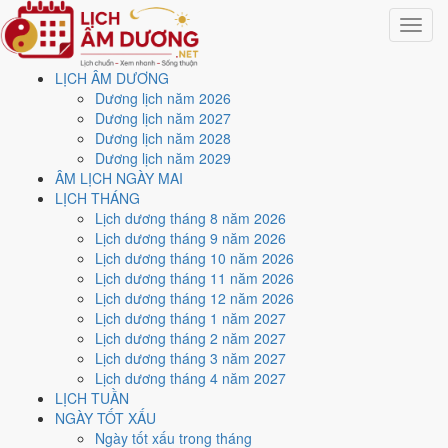
Toggle
navigat
LỊCH ÂM DƯƠNG
Trang chủ
Dương lịch năm 2026
Lịch năm 2024
Dương lịch năm 2027
Tháng 4/2024
Dương lịch năm 2028
Dương lịch năm 2029
Lịch âm dương tháng 4
ÂM LỊCH NGÀY MAI
LỊCH THÁNG
năm 2024 - Tháng Đinh
Lịch dương tháng 8 năm 2026
Lịch dương tháng 9 năm 2026
Mão
Lịch dương tháng 10 năm 2026
Lịch dương tháng 11 năm 2026
Lịch dương tháng 12 năm 2026
Tháng 4/2024 ứng với tháng 2 và 3 âm lịch năm Giáp Thìn. Tháng này
Lịch dương tháng 1 năm 2027
có
6 ngày từ mức Tốt trở lên
và
12 ngày nên tránh
, đẹp nhất là
1
Lịch dương tháng 2 năm 2027
và 20/4
. Rằm rơi vào
23/4
.
Lịch dương tháng 3 năm 2027
Tháng 4/2024 có
30 ngày
, gồm 8 ngày thuộc tháng 2 âm và 22 ngày
Lịch dương tháng 4 năm 2027
thuộc tháng 3 âm. Tháng âm đầu tiên là
Đinh Mão
, năm Giáp Thìn.
LỊCH TUẦN
NGÀY TỐT XẤU
Thang 5 bậc dùng chung với trang chi tiết từng ngày cho ra
2 ngày
Ngày tốt xấu trong tháng
Rất tốt
và
4 ngày Tốt
. Đối lại là
12 ngày Xấu trở xuống
. Nhóm đẹp