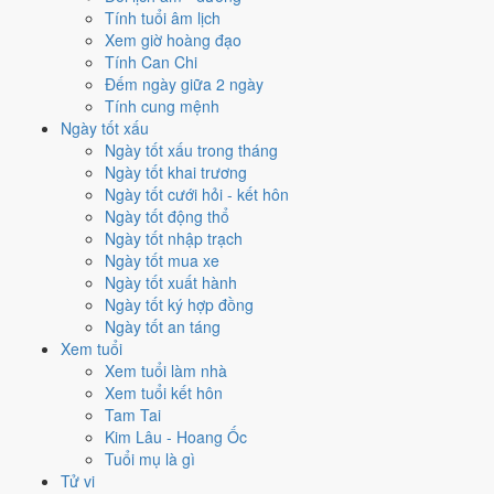
Tính tuổi âm lịch
Mỗi việc chấm theo bộ Trực và sao 28 Tú riêng nên ngày đẹp của
Xem giờ hoàng đạo
từng việc không trùng nhau. Tháng 5/2024 rộng cửa nhất cho
ký hợp
Tính Can Chi
đồng
với
15 ngày
đạt từ 6/10, cao nhất là
13/5
. Hẹp nhất là
cưới hỏi
,
Đếm ngày giữa 2 ngày
chỉ
10 ngày
.
Tính cung mệnh
Ngày tốt xấu
🏪 Khai trương
10
💍 Cưới hỏi
10
🏗️ Động thổ
14
Ngày tốt xấu trong tháng
✈️ Xuất hành
14
✍️ Ký hợp đồng
15
Ngày tốt khai trương
🏪 Khai trương
- 10 ngày đạt từ 6/10 trở lên trong tháng 5/2024
Ngày tốt cưới hỏi - kết hôn
Ngày tốt động thổ
1
Ngày tốt nhập trạch
2/5
Ngày tốt mua xe
T5 · 24/3 âm
Ngày tốt xuất hành
Bính Dần
Ngày tốt ký hợp đồng
★★★★★ 9/10
Ngày tốt an táng
2
Xem tuổi
19/5
Xem tuổi làm nhà
CN · 12/4 âm
Xem tuổi kết hôn
Quý Mùi
Tam Tai
★★★★★ 9/10
Kim Lâu - Hoang Ốc
3
Tuổi mụ là gì
25/5
Tử vi
T7 · 18/4 âm