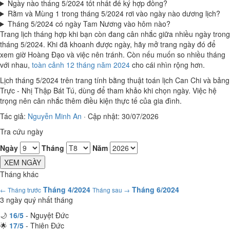
Ngày nào tháng 5/2024 tốt nhất để ký hợp đồng?
Rằm và Mùng 1 trong tháng 5/2024 rơi vào ngày nào dương lịch?
Tháng 5/2024 có ngày Tam Nương vào hôm nào?
Trang lịch tháng hợp khi bạn còn đang cân nhắc giữa nhiều ngày trong
tháng 5/2024. Khi đã khoanh được ngày, hãy mở trang ngày đó để
xem giờ Hoàng Đạo và việc nên tránh. Còn nếu muốn so nhiều tháng
với nhau,
toàn cảnh 12 tháng năm 2024
cho cái nhìn rộng hơn.
Lịch tháng 5/2024 trên trang tính bằng thuật toán lịch Can Chi và bảng
Trực - Nhị Thập Bát Tú, dùng để tham khảo khi chọn ngày. Việc hệ
trọng nên cân nhắc thêm điều kiện thực tế của gia đình.
Tác giả:
Nguyễn Minh An
·
Cập nhật: 30/07/2026
Tra cứu ngày
Ngày
Tháng
Năm
XEM NGÀY
Tháng khác
Tháng 4/2024
Tháng 6/2024
← Tháng trước
Tháng sau →
3 ngày quý nhất tháng
🌙
16/5
- Nguyệt Đức
🌟
17/5
- Thiên Đức