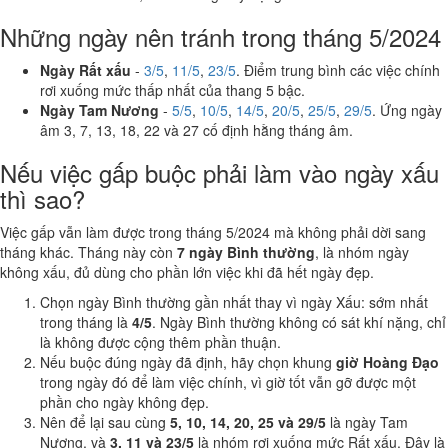
Những ngày nên tránh trong tháng 5/2024
Ngày Rất xấu
-
3/5
,
11/5
,
23/5
. Điểm trung bình các việc chính
rơi xuống mức thấp nhất của thang 5 bậc.
Ngày Tam Nương
-
5/5
,
10/5
,
14/5
,
20/5
,
25/5
,
29/5
. Ứng ngày
âm 3, 7, 13, 18, 22 và 27 cố định hằng tháng âm.
Nếu việc gấp buộc phải làm vào ngày xấu
thì sao?
Việc gấp vẫn làm được trong tháng 5/2024 mà không phải dời sang
tháng khác. Tháng này còn
7 ngày Bình thường
, là nhóm ngày
không xấu, đủ dùng cho phần lớn việc khi đã hết ngày đẹp.
Chọn ngày Bình thường gần nhất thay vì ngày Xấu: sớm nhất
trong tháng là
4/5
. Ngày Bình thường không có sát khí nặng, chỉ
là không được cộng thêm phần thuận.
Nếu buộc đúng ngày đã định, hãy chọn khung
giờ Hoàng Đạo
trong ngày đó để làm việc chính, vì giờ tốt vẫn gỡ được một
phần cho ngày không đẹp.
Nên để lại sau cùng
5, 10, 14, 20, 25 và 29/5
là ngày Tam
Nương, và
3, 11 và 23/5
là nhóm rơi xuống mức Rất xấu. Đây là