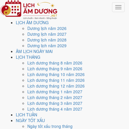
Toggle
navigat
LỊCH ÂM DƯƠNG
Trang chủ
Dương lịch năm 2026
Lịch năm 2024
Dương lịch năm 2027
Tháng 5/2024
Dương lịch năm 2028
Dương lịch năm 2029
Lịch âm dương tháng 5
ÂM LỊCH NGÀY MAI
LỊCH THÁNG
năm 2024 - Tháng Mậu
Lịch dương tháng 8 năm 2026
Lịch dương tháng 9 năm 2026
Thìn
Lịch dương tháng 10 năm 2026
Lịch dương tháng 11 năm 2026
Lịch dương tháng 12 năm 2026
Tháng 5/2024 ứng với tháng 3 và 4 âm lịch năm Giáp Thìn. Tháng này
Lịch dương tháng 1 năm 2027
có
8 ngày từ mức Tốt trở lên
và
16 ngày nên tránh
, đẹp nhất là
2,
Lịch dương tháng 2 năm 2027
13 và 25/5
. Rằm rơi vào
22/5
.
Lịch dương tháng 3 năm 2027
Tháng 5/2024 có
31 ngày
, gồm 7 ngày thuộc tháng 3 âm và 24 ngày
Lịch dương tháng 4 năm 2027
thuộc tháng 4 âm. Tháng âm đầu tiên là
Mậu Thìn
, năm Giáp Thìn.
LỊCH TUẦN
NGÀY TỐT XẤU
Thang 5 bậc dùng chung với trang chi tiết từng ngày cho ra
3 ngày
Ngày tốt xấu trong tháng
Rất tốt
và
5 ngày Tốt
. Đối lại là
16 ngày Xấu trở xuống
. Nhóm đẹp