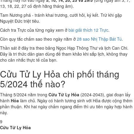
Tháng này rơi vào ngày
5, 10, 14, 20, 25 và 29/5
(ứng ngày âm 3, 7,
13, 18, 22, 27 cố định hằng tháng âm).
Tam Nương phá - tránh khai trương, cưới hỏi, ký kết. Trừ khi gặp
Nguyệt Đức triệt tiêu.
Cách tra Trực của từng ngày xem ở
bài giải thích 12 Trực
.
Còn quy tắc chấm sao theo ngày nằm ở
28 sao Nhị Thập Bát Tú
.
Thần sát ở đây tra theo bảng Ngọc Hạp Thông Thư và lịch Can Chi.
Đây là tri thức dân gian dùng để tham khảo khi sắp lịch, không thay
cho cân nhắc thực tế của bạn.
Cửu Tử Ly Hỏa chi phối tháng
5/2024 thế nào?
Tháng 5/2024 nằm trong
Cửu Tử Ly Hỏa
(2024-2043), giai đoạn lấy
hành
Hỏa
làm chủ. Ngày có hành tương sinh với Hỏa được cộng thêm
phần thuận. Khi hai ngày chấm ngang điểm thì ưu tiên ngày hợp hành
này.
9
Cửu Tử Ly Hỏa