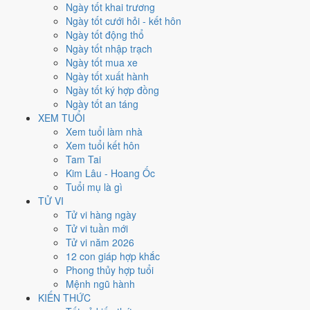
Ngày tốt khai trương
nhất rơi vào
2, 13 và 25/5
.
Ngày tốt cưới hỏi - kết hôn
Xét theo từng việc,
ký hợp đồng
rộng cửa nhất với
15 ngày
đạt từ
Ngày tốt động thổ
6/10.
Cưới hỏi
hẹp nhất, chỉ
10 ngày
. Việc nào kén ngày thì nên chốt
Ngày tốt nhập trạch
lịch sớm.
Ngày tốt mua xe
Ngày tốt xuất hành
3
Ngày tốt ký hợp đồng
Ngày rất tốt
Ngày tốt an táng
5
XEM TUỔI
Ngày tốt
Xem tuổi làm nhà
16
Xem tuổi kết hôn
Ngày xấu
Tam Tai
4
Kim Lâu - Hoang Ốc
Ngày quý hiếm
Tuổi mụ là gì
Lịch âm dương tháng 5/2024 chi
TỬ VI
Tử vi hàng ngày
tiết từng ngày
Tử vi tuần mới
Tử vi năm 2026
12 con giáp hợp khắc
Tháng
Năm
XEM
Phong thủy hợp tuổi
Lưới lịch dưới đây trải đủ
31 ngày
của tháng 5/2024. Mỗi ô ghi ngày
Mệnh ngũ hành
dương, ngày âm và can chi ngày, tô màu theo 5 mức. Tháng này có
8
KIẾN THỨC
ngày từ mức Tốt trở lên
và
16 ngày từ mức Xấu trở xuống
.