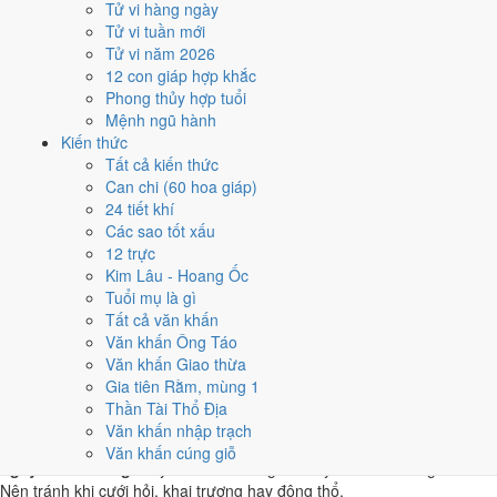
Tử vi hàng ngày
Kỷ Sửu
Tử vi tuần mới
★★★★★ 9/10
Tử vi năm 2026
4
12 con giáp hợp khắc
13/5
Phong thủy hợp tuổi
T2 · 6/4 âm
Mệnh ngũ hành
Đinh Sửu
Kiến thức
★★★★☆ 8/10
Tất cả kiến thức
5
Can chi (60 hoa giáp)
15/5
24 tiết khí
T4 · 8/4 âm
Các sao tốt xấu
Kỷ Mão
12 trực
★★★★☆ 8/10
Kim Lâu - Hoang Ốc
Điểm chấm từ Trực, sao Nhị Thập Bát Tú, Hoàng Đạo - Hắc Đạo và
Tuổi mụ là gì
ngày cấm kỵ của riêng việc này
Bảng ngày khai trương cả năm
Tất cả văn khấn
Văn khấn Ông Táo
Tháng 5/2024 có ngày nào nên
Văn khấn Giao thừa
Gia tiên Rằm, mùng 1
tránh, lỡ kẹt thì xử lý sao?
Thần Tài Thổ Địa
Văn khấn nhập trạch
Tháng 5/2024 có
3 ngày Rất xấu
rơi vào
3, 11 và 23/5
, cộng thêm
6
Văn khấn cúng giỗ
ngày Tam Nương
. Đây là nhóm chồng nhiều yếu tố xấu cùng lúc.
Nên tránh khi cưới hỏi, khai trương hay động thổ.