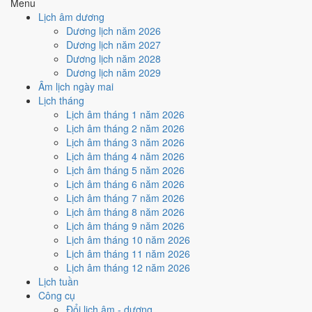
Menu
hiếm)
Lịch âm dương
Dương lịch năm 2026
Tuần nào trong tháng 5/2024
Dương lịch năm 2027
nhiều ngày tốt nhất?
Dương lịch năm 2028
Dương lịch năm 2029
Âm lịch ngày mai
Ngày tốt tháng 5/2024 dồn về
tuần 3 (13/5 - 19/5)
với
3 ngày
từ mức
Lịch tháng
Tốt trở lên. Kém nhất là
tuần 4 (20/5 - 26/5)
với
5 ngày xấu
. Lịch còn
Lịch âm tháng 1 năm 2026
xê dịch được thì đặt việc lớn vào tuần 3, né tuần 4.
Lịch âm tháng 2 năm 2026
Muốn xem sát hơn từng ngày trong một tuần, mở
lịch tuần hiện tại
.
Lịch âm tháng 3 năm 2026
Lịch âm tháng 4 năm 2026
Bảng thống kê ngày tốt xấu theo tuần
Lịch âm tháng 5 năm 2026
Lịch âm tháng 6 năm 2026
Tuần
Ngày dương
Tốt
Xấu
Phân bố
Đánh giá
Lịch âm tháng 7 năm 2026
Tuần 1
1/5 - 5/5
2
2
➖ Cân bằng
Lịch âm tháng 8 năm 2026
Tuần 2
6/5 - 12/5
0
4
⚠️ Cần thận trọng
Lịch âm tháng 9 năm 2026
Tuần 3
13/5 - 19/5
3
3
✅ Tốt nhất tháng
Lịch âm tháng 10 năm 2026
Tuần 4
20/5 - 26/5
1
5
⚠️ Nhiều ngày xấu nhất
Lịch âm tháng 11 năm 2026
Tuần 5
27/5 - 31/5
2
2
➖ Cân bằng
Lịch âm tháng 12 năm 2026
Ngày nào đẹp nhất tháng 5/2024
Lịch tuần
Công cụ
để cưới hỏi, khai trương?
Đổi lịch âm - dương