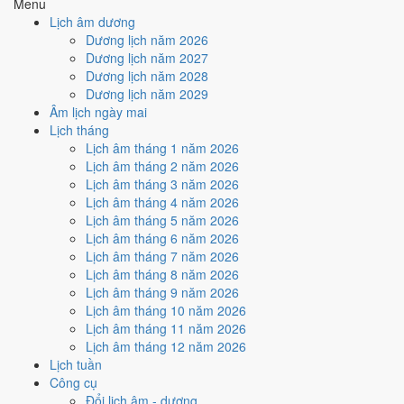
Menu
Tuần nào trong tháng 5/2028
Lịch âm dương
nhiều ngày tốt nhất?
Dương lịch năm 2026
Dương lịch năm 2027
Dương lịch năm 2028
Ngày tốt tháng 5/2028 dồn về
tuần 4 (22/5 - 28/5)
với
2 ngày
từ mức
Dương lịch năm 2029
Tốt trở lên. Kém nhất là
tuần 1 (1/5 - 7/5)
với
4 ngày xấu
. Lịch còn xê
Âm lịch ngày mai
dịch được thì đặt việc lớn vào tuần 4, né tuần 1.
Lịch tháng
Muốn xem sát hơn từng ngày trong một tuần, mở
lịch tuần hiện tại
.
Lịch âm tháng 1 năm 2026
Lịch âm tháng 2 năm 2026
Bảng thống kê ngày tốt xấu theo tuần
Lịch âm tháng 3 năm 2026
Lịch âm tháng 4 năm 2026
Tuần
Ngày dương
Tốt
Xấu
Phân bố
Đánh giá
Lịch âm tháng 5 năm 2026
Tuần 1
1/5 - 7/5
1
4
⚠️ Nhiều ngày xấu nhất
Lịch âm tháng 6 năm 2026
Tuần 2
8/5 - 14/5
1
3
⚠️ Cần thận trọng
Lịch âm tháng 7 năm 2026
Tuần 3
15/5 - 21/5
1
4
⚠️ Cần thận trọng
Lịch âm tháng 8 năm 2026
Tuần 4
22/5 - 28/5
2
3
✅ Tốt nhất tháng
Lịch âm tháng 9 năm 2026
Tuần 5
29/5 - 31/5
1
0
✅ Tốt
Lịch âm tháng 10 năm 2026
Ngày nào đẹp nhất tháng 5/2028
Lịch âm tháng 11 năm 2026
Lịch âm tháng 12 năm 2026
để cưới hỏi, khai trương?
Lịch tuần
Công cụ
Mỗi việc chấm theo bộ Trực và sao 28 Tú riêng nên ngày đẹp của
Đổi lịch âm - dương