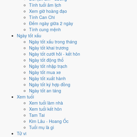
từng việc không trùng nhau. Tháng 5/2028 rộng cửa nhất cho
cưới
Tính tuổi âm lịch
hỏi
với
15 ngày
đạt từ 6/10, cao nhất là
4/5
. Hẹp nhất là
khai trương
,
Xem giờ hoàng đạo
chỉ
13 ngày
.
Tính Can Chi
Đếm ngày giữa 2 ngày
🏪 Khai trương
13
💍 Cưới hỏi
15
🏗️ Động thổ
14
Tính cung mệnh
✈️ Xuất hành
14
✍️ Ký hợp đồng
15
Ngày tốt xấu
🏪 Khai trương
- 13 ngày đạt từ 6/10 trở lên trong tháng 5/2028
Ngày tốt xấu trong tháng
Ngày tốt khai trương
1
Ngày tốt cưới hỏi - kết hôn
10/5
Ngày tốt động thổ
T4 · 16/4 âm
Ngày tốt nhập trạch
Ất Mùi
Ngày tốt mua xe
★★★★★ 10/10
Ngày tốt xuất hành
2
Ngày tốt ký hợp đồng
22/5
Ngày tốt an táng
T2 · 28/4 âm
Xem tuổi
Đinh Mùi
Xem tuổi làm nhà
★★★★★ 10/10
Xem tuổi kết hôn
3
Tam Tai
4/5
Kim Lâu - Hoang Ốc
T5 · 10/4 âm
Tuổi mụ là gì
Kỷ Sửu
Tử vi
★★★★★ 9/10