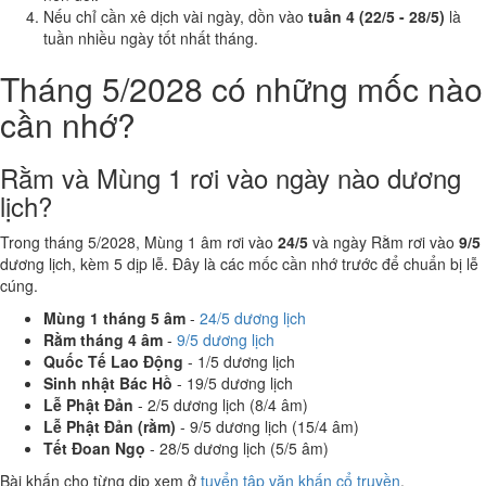
Nếu chỉ cần xê dịch vài ngày, dồn vào
tuần 4 (22/5 - 28/5)
là
tuần nhiều ngày tốt nhất tháng.
Tháng 5/2028 có những mốc nào
cần nhớ?
Rằm và Mùng 1 rơi vào ngày nào dương
lịch?
Trong tháng 5/2028, Mùng 1 âm rơi vào
24/5
và ngày Rằm rơi vào
9/5
dương lịch, kèm 5 dịp lễ. Đây là các mốc cần nhớ trước để chuẩn bị lễ
cúng.
Mùng 1 tháng 5 âm
-
24/5 dương lịch
Rằm tháng 4 âm
-
9/5 dương lịch
Quốc Tế Lao Động
- 1/5 dương lịch
Sinh nhật Bác Hồ
- 19/5 dương lịch
Lễ Phật Đản
- 2/5 dương lịch (8/4 âm)
Lễ Phật Đản (rằm)
- 9/5 dương lịch (15/4 âm)
Tết Đoan Ngọ
- 28/5 dương lịch (5/5 âm)
Bài khấn cho từng dịp xem ở
tuyển tập văn khấn cổ truyền
.