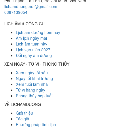
Phú Thạnh, Tân Phú
,
Hồ Chí Minh
,
Việt Nam
lichamduong.net@gmail.com
0387139054
LỊCH ÂM & CÔNG CỤ
Lịch âm dương hôm nay
Âm lịch ngày mai
Lịch âm tuần này
Lịch vạn niên 2027
Đổi ngày âm dương
XEM NGÀY · TỬ VI · PHONG THỦY
Xem ngày tốt xấu
Ngày tốt khai trương
Xem tuổi làm nhà
Tử vi hàng ngày
Phong thủy hợp tuổi
VỀ LICHAMDUONG
Giới thiệu
Tác giả
Phương pháp tính lịch