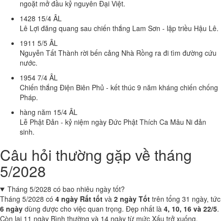
ngoặt mở đầu kỷ nguyên Đại Việt.
1428
15/4 ÂL
Lê Lợi đăng quang sau chiến thắng Lam Sơn - lập triều Hậu Lê.
1911
5/5 ÂL
Nguyễn Tất Thành rời bến cảng Nhà Rồng ra đi tìm đường cứu
nước.
1954
7/4 ÂL
Chiến thắng Điện Biên Phủ - kết thúc 9 năm kháng chiến chống
Pháp.
hàng năm
15/4 ÂL
Lễ Phật Đản - kỷ niệm ngày Đức Phật Thích Ca Mâu Ni đản
sinh.
Câu hỏi thường gặp về tháng
5/2028
Tháng 5/2028 có bao nhiêu ngày tốt?
Tháng 5/2028 có
4 ngày Rất tốt
và
2 ngày Tốt
trên tổng 31 ngày, tức
6 ngày
dùng được cho việc quan trọng. Đẹp nhất là
4, 10, 16 và 22/5
.
Còn lại 11 ngày Bình thường và 14 ngày từ mức Xấu trở xuống.