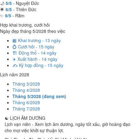
🌙
5/5
- Nguyệt Đức
🌟
6/5
- Thiên Đức
✨
9/5
- Rằm
Hợp khai trương, cưới hỏi
Ngày đẹp tháng 5/2028 theo việc
🏪 Khai trương - 13 ngày
💍 Cưới hỏi - 15 ngày
🏗️ Động thổ - 14 ngày
✈️ Xuất hành - 14 ngày
✍️ Ký hợp đồng - 15 ngày
Lịch năm 2028
Tháng 3/2028
Tháng 4/2028
Tháng 5/2028 (đang xem)
Tháng 6/2028
Tháng 7/2028
☯
LỊCH ÂM DƯƠNG
Lịch vạn niên - Xem lịch âm dương, ngày tốt xấu, giờ hoàng đạo
cho mọi việc khởi sự thuận lợi.