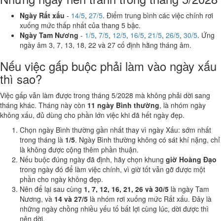
Ngày Rất xấu
-
14/5
,
27/5
. Điểm trung bình các việc chính rơi
xuống mức thấp nhất của thang 5 bậc.
Ngày Tam Nương
-
1/5
,
7/5
,
12/5
,
16/5
,
21/5
,
26/5
,
30/5
. Ứng
ngày âm 3, 7, 13, 18, 22 và 27 cố định hằng tháng âm.
Nếu việc gấp buộc phải làm vào ngày xấu
thì sao?
Việc gấp vẫn làm được trong tháng 5/2028 mà không phải dời sang
tháng khác. Tháng này còn
11 ngày Bình thường
, là nhóm ngày
không xấu, đủ dùng cho phần lớn việc khi đã hết ngày đẹp.
Chọn ngày Bình thường gần nhất thay vì ngày Xấu: sớm nhất
trong tháng là
1/5
. Ngày Bình thường không có sát khí nặng, chỉ
là không được cộng thêm phần thuận.
Nếu buộc đúng ngày đã định, hãy chọn khung
giờ Hoàng Đạo
trong ngày đó để làm việc chính, vì giờ tốt vẫn gỡ được một
phần cho ngày không đẹp.
Nên để lại sau cùng
1, 7, 12, 16, 21, 26 và 30/5
là ngày Tam
Nương, và
14 và 27/5
là nhóm rơi xuống mức Rất xấu. Đây là
những ngày chồng nhiều yếu tố bất lợi cùng lúc, dời được thì
nên dời.