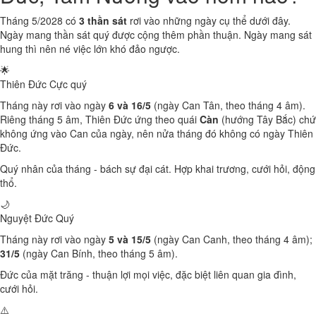
Tháng 5/2028 có
3 thần sát
rơi vào những ngày cụ thể dưới đây.
Ngày mang thần sát quý được cộng thêm phần thuận. Ngày mang sát
hung thì nên né việc lớn khó đảo ngược.
🌟
Thiên Đức
Cực quý
Tháng này rơi vào ngày
6 và 16/5
(ngày Can Tân, theo tháng 4 âm).
Riêng tháng 5 âm, Thiên Đức ứng theo quái
Càn
(hướng Tây Bắc) chứ
không ứng vào Can của ngày, nên nửa tháng đó không có ngày Thiên
Đức.
Quý nhân của tháng - bách sự đại cát. Hợp khai trương, cưới hỏi, động
thổ.
🌙
Nguyệt Đức
Quý
Tháng này rơi vào ngày
5 và 15/5
(ngày Can Canh, theo tháng 4 âm);
31/5
(ngày Can Bính, theo tháng 5 âm).
Đức của mặt trăng - thuận lợi mọi việc, đặc biệt liên quan gia đình,
cưới hỏi.
⚠️