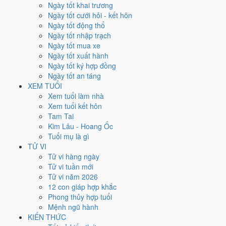
Xét theo từng việc,
cưới hỏi
rộng cửa nhất với
15 ngày
đạt từ 6/10.
Ngày tốt khai trương
Khai trương
hẹp nhất, chỉ
13 ngày
. Việc nào kén ngày thì nên chốt
Ngày tốt cưới hỏi - kết hôn
lịch sớm.
Ngày tốt động thổ
Ngày tốt nhập trạch
4
Ngày tốt mua xe
Ngày rất tốt
Ngày tốt xuất hành
2
Ngày tốt ký hợp đồng
Ngày tốt
Ngày tốt an táng
14
XEM TUỔI
Ngày xấu
Xem tuổi làm nhà
5
Xem tuổi kết hôn
Ngày quý hiếm
Tam Tai
Kim Lâu - Hoang Ốc
Lịch âm dương tháng 5/2028 chi
Tuổi mụ là gì
tiết từng ngày
TỬ VI
Tử vi hàng ngày
Tử vi tuần mới
Tháng
Năm
XEM
Tử vi năm 2026
Lưới lịch dưới đây trải đủ
31 ngày
của tháng 5/2028. Mỗi ô ghi ngày
12 con giáp hợp khắc
dương, ngày âm và can chi ngày, tô màu theo 5 mức. Tháng này có
6
Phong thủy hợp tuổi
ngày từ mức Tốt trở lên
và
14 ngày từ mức Xấu trở xuống
.
Mệnh ngũ hành
T2
T3
T4
T5
T6
T7
CN
KIẾN THỨC