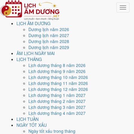
Toggle
navigat
LỊCH ÂM DƯƠNG
Trang chủ
Dương lịch năm 2026
Lịch năm 2028
Dương lịch năm 2027
Tháng 5/2028
Dương lịch năm 2028
Dương lịch năm 2029
Lịch âm dương tháng 5
ÂM LỊCH NGÀY MAI
LỊCH THÁNG
năm 2028 - Tháng Đinh Tỵ
Lịch dương tháng 8 năm 2026
Lịch dương tháng 9 năm 2026
Lịch dương tháng 10 năm 2026
Tháng 5/2028 ứng với tháng 4 và 5 âm lịch năm Mậu Thân. Tháng
Lịch dương tháng 11 năm 2026
này có
6 ngày từ mức Tốt trở lên
và
14 ngày nên tránh
, đẹp nhất là
Lịch dương tháng 12 năm 2026
4, 10 và 16/5
. Rằm rơi vào
9/5
.
Lịch dương tháng 1 năm 2027
Tháng 5/2028 có
31 ngày
, gồm 23 ngày thuộc tháng 4 âm và 8 ngày
Lịch dương tháng 2 năm 2027
thuộc tháng 5 âm. Tháng âm đầu tiên là
Đinh Tỵ
, năm Mậu Thân.
Lịch dương tháng 3 năm 2027
Lịch dương tháng 4 năm 2027
Thang 5 bậc dùng chung với trang chi tiết từng ngày cho ra
4 ngày
LỊCH TUẦN
Rất tốt
và
2 ngày Tốt
. Đối lại là
14 ngày Xấu trở xuống
. Nhóm đẹp
NGÀY TỐT XẤU
nhất rơi vào
4, 10, 16 và 22/5
.
Ngày tốt xấu trong tháng