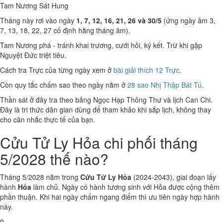
Tam Nương Sát
Hung
Tháng này rơi vào ngày
1, 7, 12, 16, 21, 26 và 30/5
(ứng ngày âm 3,
7, 13, 18, 22, 27 cố định hằng tháng âm).
Tam Nương phá - tránh khai trương, cưới hỏi, ký kết. Trừ khi gặp
Nguyệt Đức triệt tiêu.
Cách tra Trực của từng ngày xem ở
bài giải thích 12 Trực
.
Còn quy tắc chấm sao theo ngày nằm ở
28 sao Nhị Thập Bát Tú
.
Thần sát ở đây tra theo bảng Ngọc Hạp Thông Thư và lịch Can Chi.
Đây là tri thức dân gian dùng để tham khảo khi sắp lịch, không thay
cho cân nhắc thực tế của bạn.
Cửu Tử Ly Hỏa chi phối tháng
5/2028 thế nào?
Tháng 5/2028 nằm trong
Cửu Tử Ly Hỏa
(2024-2043), giai đoạn lấy
hành
Hỏa
làm chủ. Ngày có hành tương sinh với Hỏa được cộng thêm
phần thuận. Khi hai ngày chấm ngang điểm thì ưu tiên ngày hợp hành
này.
9