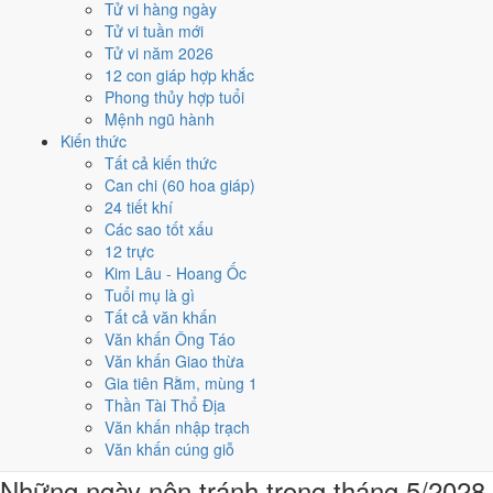
Tử vi hàng ngày
4
Tử vi tuần mới
16/5
Tử vi năm 2026
T3 · 22/4 âm
12 con giáp hợp khắc
Tân Sửu
Phong thủy hợp tuổi
★★★★★ 9/10
Mệnh ngũ hành
5
Kiến thức
30/5
Tất cả kiến thức
T3 · 7/5 âm
Can chi (60 hoa giáp)
Ất Mão
24 tiết khí
★★★★☆ 8/10
Các sao tốt xấu
Điểm chấm từ Trực, sao Nhị Thập Bát Tú, Hoàng Đạo - Hắc Đạo và
12 trực
ngày cấm kỵ của riêng việc này
Bảng ngày khai trương cả năm
Kim Lâu - Hoang Ốc
Tuổi mụ là gì
Tháng 5/2028 có ngày nào nên
Tất cả văn khấn
Văn khấn Ông Táo
tránh, lỡ kẹt thì xử lý sao?
Văn khấn Giao thừa
Gia tiên Rằm, mùng 1
Tháng 5/2028 có
2 ngày Rất xấu
rơi vào
14 và 27/5
, cộng thêm
7
Thần Tài Thổ Địa
ngày Tam Nương
. Đây là nhóm chồng nhiều yếu tố xấu cùng lúc.
Văn khấn nhập trạch
Nên tránh khi cưới hỏi, khai trương hay động thổ.
Văn khấn cúng giỗ
Những ngày nên tránh trong tháng 5/2028