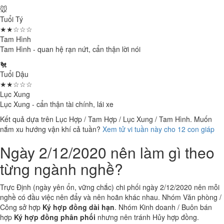
🐭
Tuổi Tý
★★☆☆☆
Tam Hình
Tam Hình - quan hệ rạn nứt, cẩn thận lời nói
🐔
Tuổi Dậu
★★☆☆☆
Lục Xung
Lục Xung - cẩn thận tài chính, lái xe
Kết quả dựa trên Lục Hợp / Tam Hợp / Lục Xung / Tam Hình. Muốn
nắm xu hướng vận khí cả tuần?
Xem tử vi tuần này cho 12 con giáp
Ngày 2/12/2020 nên làm gì theo
từng ngành nghề?
Trực Định (ngày yên ổn, vững chắc) chi phối ngày 2/12/2020 nên mỗi
nghề có đầu việc nên đẩy và nên hoãn khác nhau. Nhóm Văn phòng /
Công sở hợp
Ký hợp đồng dài hạn
. Nhóm Kinh doanh / Buôn bán
hợp
Ký hợp đồng phân phối
nhưng nên tránh Hủy hợp đồng.