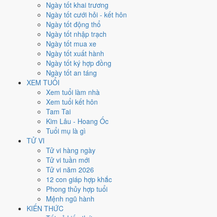
Thứ Tư
Ngày tốt khai trương
Ngày Âm
Ngày tốt cưới hỏi - kết hôn
Tháng 12 năm 2020
Ngày tốt động thổ
2
Ngày tốt nhập trạch
Tháng 10 âm năm 2020
Ngày tốt mua xe
18
Ngày tốt xuất hành
Tiết Tiểu Tuyết
Ngày tốt ký hợp đồng
Giờ
Ngày tốt an táng
Giáp Tý
XEM TUỔI
Ngày 18
Xem tuổi làm nhà
Kỷ Mão
Xem tuổi kết hôn
Tháng 10
Tam Tai
Đinh Hợi
Kim Lâu - Hoang Ốc
Năm 2020
Tuổi mụ là gì
Canh Tý
TỬ VI
Tử vi hàng ngày
Ngày Kỷ Mão có Trực
Định
(ngày yên ổn, vững chắc) nhưng gặp Sao
Tử vi tuần mới
Huyền Vũ hắc đạo
. Điểm trung bình 7 việc chính
6.3/10
nên đây là
Tử vi năm 2026
Ngày Bình Hòa
, phù hợp với công việc thường ngày.
12 con giáp hợp khắc
Phong thủy hợp tuổi
Tuổi
Mùi, Hợi, Tuất
hợp ngày; tuổi
Dậu
nên thận trọng (Lục Xung).
Mệnh ngũ hành
Ngày 2/12/2020 tốt hay xấu cho
KIẾN THỨC