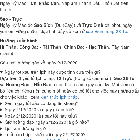
Ngày Kỷ Mão -
Chi khắc Can
. Nạp âm Thành Đầu Thổ (Đất trên
thành).
Sao - Trực
Ngày Kỷ Mão do
Sao Bích
(Du (Cầy)) và
Trực Định
chi phối, ngày
yên ổn, vững chắc - đặc tính đầy đủ xem ở
sao Bích trong 28 Tú
.
Hướng xuất hành
Hỉ Thần:
Đông Bắc -
Tài Thần:
Chính Bắc -
Hạc Thần:
Tây Nam
(tránh)
Câu hỏi thường gặp về ngày 2/12/2020
Ngày tốt xấu trên lịch này được tính dựa trên gì?
Dựa trên 3 yếu tố lịch pháp:
12 Trực
(trọng số cao nhất),
Sao 28 Tú
và
Hoàng Đạo - Hắc Đạo
, cộng thêm các ngày cấm kỵ. Mỗi việc có
bộ tiêu chí riêng nên cùng một ngày có thể tốt cho việc này nhưng xấu
cho việc khác - xem
kiến thức lịch pháp
.
Xem ngày tốt xấu có đáng tin không?
Ngày 2/12/2020 là ngày gì âm lịch?
Ngày 2/12/2020 là ngày tốt hay xấu?
Giờ hoàng đạo ngày 2/12/2020 là giờ nào?
Lịch âm dương là gì?
Tuổi nào hợp - khắc với ngày 2/12/2020?