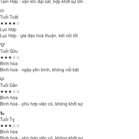
Tam Hợp - vận khí đại cát, hợp khởi sự lớn
🐶
Tuổi Tuất
★★★★☆
Lục Hợp
Lục Hợp - gia đạo hoà thuận, kết nối tốt
🐮
Tuổi Sửu
★★★☆☆
Bình hòa
Bình hoà - ngày yên bình, không nổi bật
🐯
Tuổi Dần
★★★☆☆
Bình hòa
Bình hoà - phù hợp việc cũ, không khởi sự
🐍
Tuổi Tỵ
★★★☆☆
Bình hòa
Bình hoà - phù hợp việc cũ, không khởi sự