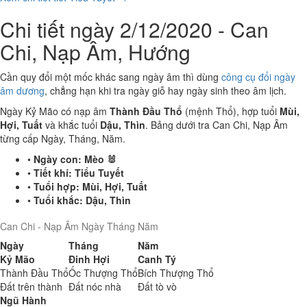
Chi tiết ngày 2/12/2020 - Can
Chi, Nạp Âm, Hướng
Cần quy đổi một mốc khác sang ngày âm thì dùng
công cụ đổi ngày
âm dương
, chẳng hạn khi tra ngày giỗ hay ngày sinh theo âm lịch.
Ngày Kỷ Mão có nạp âm
Thành Đầu Thổ
(mệnh Thổ), hợp tuổi
Mùi,
Hợi, Tuất
và khắc tuổi
Dậu, Thìn
. Bảng dưới tra Can Chi, Nạp Âm
từng cấp Ngày, Tháng, Năm.
•
Ngày con:
Mèo 🐰
•
Tiết khí:
Tiểu Tuyết
•
Tuổi hợp:
Mùi, Hợi, Tuất
•
Tuổi khắc:
Dậu, Thìn
Can Chi - Nạp Âm Ngày Tháng Năm
Ngày
Tháng
Năm
Kỷ Mão
Đinh Hợi
Canh Tý
Thành Đầu Thổ
Ốc Thượng Thổ
Bích Thượng Thổ
Đất trên thành
Đất nóc nhà
Đất tò vò
Ngũ Hành