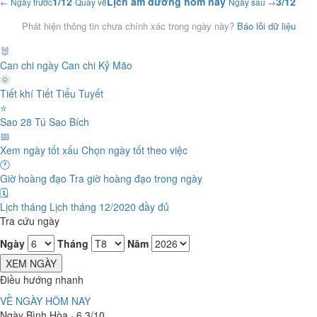
1/12
Lịch âm dương hôm nay
3/12
← Ngày trước
Quay về
Ngày sau →
Phát hiện thông tin chưa chính xác trong ngày này?
Báo lỗi dữ liệu
🐰
Can chi ngày
Can chi Kỷ Mão
🌞
Tiết khí
Tiết Tiểu Tuyết
⭐
Sao 28 Tú
Sao Bích
📅
Xem ngày tốt xấu
Chọn ngày tốt theo việc
🕐
Giờ hoàng đạo
Tra giờ hoàng đạo trong ngày
🗓️
Lịch tháng
Lịch tháng 12/2020 đầy đủ
Tra cứu ngày
Ngày
Tháng
Năm
XEM NGÀY
Điều hướng nhanh
VỀ NGÀY HÔM NAY
Ngày Bình Hòa · 6.3/10