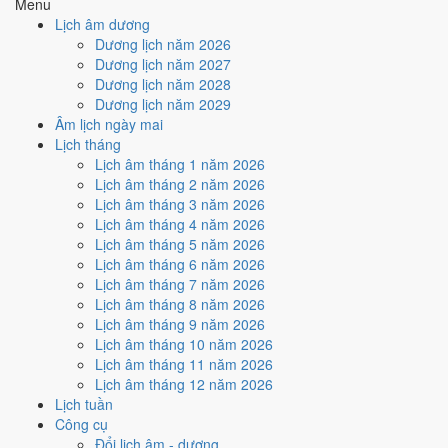
Menu
Cách tính ngày tốt
Lịch âm dương
🏗️
Động thổ - khởi công
Dương lịch năm 2026
5
/10
Trung bình
Dương lịch năm 2027
Động thổ - khởi công hôm nay ở
mức trung bình (5/10)
nhờ
Dương lịch năm 2028
hợp
Sao Bích
, nhưng Ngày Hắc Đạo kéo giảm điểm.
Dương lịch năm 2029
Âm lịch ngày mai
Cách tính ngày tốt
Lịch tháng
🏡
Nhập trạch - vào nhà mới
Lịch âm tháng 1 năm 2026
8
/10
Rất tốt
Lịch âm tháng 2 năm 2026
Nhập trạch - vào nhà mới hôm nay ở
mức rất tốt (8/10)
nhờ
Lịch âm tháng 3 năm 2026
hợp
Trực Định và Sao Bích
, nhưng Ngày Hắc Đạo kéo giảm
Lịch âm tháng 4 năm 2026
điểm.
Lịch âm tháng 5 năm 2026
Cách tính ngày tốt
Lịch âm tháng 6 năm 2026
🚗
Mua xe - tậu xe
Lịch âm tháng 7 năm 2026
5
/10
Trung bình
Lịch âm tháng 8 năm 2026
Mua xe - tậu xe hôm nay ở
mức trung bình (5/10)
nhờ hợp
Sao
Lịch âm tháng 9 năm 2026
Bích
, nhưng Ngày Hắc Đạo kéo giảm điểm.
Lịch âm tháng 10 năm 2026
Lịch âm tháng 11 năm 2026
Cách tính ngày tốt
Lịch âm tháng 12 năm 2026
✈️
Xuất hành - đi xa
Lịch tuần
5
/10
Trung bình
Công cụ
Xuất hành - đi xa hôm nay ở
mức trung bình (5/10)
nhờ hợp
Đổi lịch âm - dương
Sao Bích
, nhưng Ngày Hắc Đạo kéo giảm điểm.