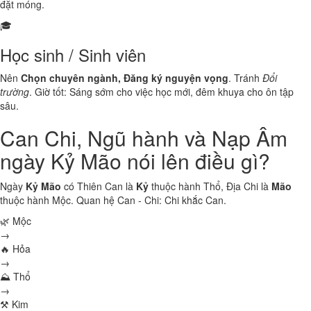
đặt móng.
🎓
Học sinh / Sinh viên
Nên
Chọn chuyên ngành, Đăng ký nguyện vọng
. Tránh
Đổi
trường
. Giờ tốt: Sáng sớm cho việc học mới, đêm khuya cho ôn tập
sâu.
Can Chi, Ngũ hành và Nạp Âm
ngày Kỷ Mão nói lên điều gì?
Ngày
Kỷ Mão
có Thiên Can là
Kỷ
thuộc hành
Thổ
, Địa Chi là
Mão
thuộc hành
Mộc
. Quan hệ Can - Chi:
Chi khắc Can
.
🌿 Mộc
→
🔥 Hỏa
→
⛰ Thổ
→
⚒ Kim