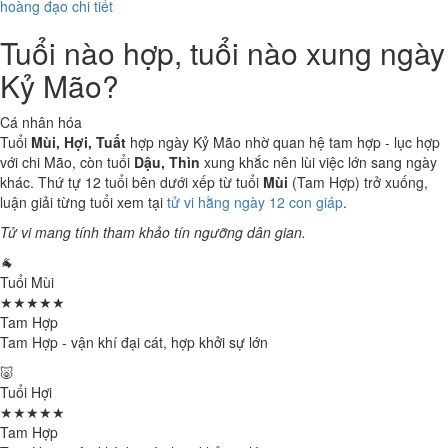
hoàng đạo chi tiết
Tuổi nào hợp, tuổi nào xung ngày
Kỷ Mão?
Cá nhân hóa
Tuổi
Mùi, Hợi, Tuất
hợp ngày Kỷ Mão nhờ quan hệ tam hợp - lục hợp
với chi Mão, còn tuổi
Dậu, Thìn
xung khắc nên lùi việc lớn sang ngày
khác. Thứ tự 12 tuổi bên dưới xếp từ tuổi
Mùi
(Tam Hợp) trở xuống,
luận giải từng tuổi xem tại
tử vi hằng ngày 12 con giáp
.
Tử vi mang tính tham khảo tín ngưỡng dân gian.
🐐
Tuổi Mùi
★★★★★
Tam Hợp
Tam Hợp - vận khí đại cát, hợp khởi sự lớn
🐷
Tuổi Hợi
★★★★★
Tam Hợp