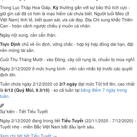
Trong Lục Thập Hoa Giáp,
Kỷ
thường gắn với sự bảo thủ tích cực -
giữ gìn cái đã có hơn là mạo hiểm cái chưa biết. Người tuổi Mèo (ở
Việt Nam) tinh tế, biết quan sát, ưa cái đẹp. Địa Chi xung khắc Thiên
Can - hoàn cảnh ngược chiều ý muốn cá nhân.
Ngày nội xung, cần cẩn thận.
Trực Định
chủ về ổn định, vững chắc - hợp ký hợp đồng dài hạn, đặt
nền móng tài sản.
Cuối Thu Tháng Mười - vào Đông, cây cối rụng lá, chuẩn bị mùa nghỉ.
Ngày 2/12/2020 ở mức trung bình - nên cân nhắc kỹ trước các quyết
định lớn.
Tuần chứa ngày 2/12/2020 có
2/7 ngày
đạt mức Tốt trở lên, cao nhất
là
6/12 (Quý Mùi, 9.3/10)
- so cả tuần tại
bảng điểm 7 ngày trong
tuần
.
🌾
Sự kiện - Tiết Tiểu Tuyết
Ngày 2/12/2020 đang trong tiết
Tiểu Tuyết
(22/11/2020 - 7/12/2020) -
Tuyết nhẹ - miền Bắc Việt Nam bắt đầu lạnh sâu.
Xem chi tiết tiết Tiểu Tuyết →