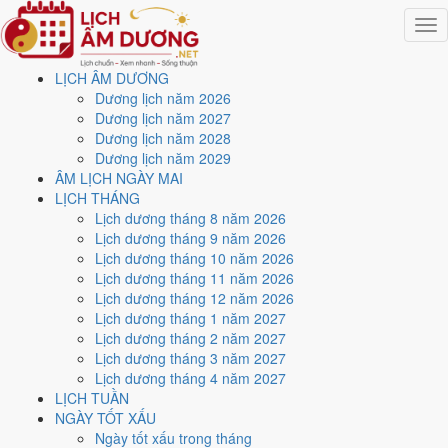
Togg
navig
LỊCH ÂM DƯƠNG
Trang chủ
Dương lịch năm 2026
Lịch năm 2020
Dương lịch năm 2027
Tháng 12/2020
Dương lịch năm 2028
Ngày 2/12/2020 (Kỷ Mão)
Dương lịch năm 2029
ÂM LỊCH NGÀY MAI
Xem ngày
2/12/2020
dương
LỊCH THÁNG
Lịch dương tháng 8 năm 2026
lịch - Ngày 18/10 âm lịch
Lịch dương tháng 9 năm 2026
Lịch dương tháng 10 năm 2026
(Kỷ Mão) tốt hay xấu?
Lịch dương tháng 11 năm 2026
Lịch dương tháng 12 năm 2026
Lịch dương tháng 1 năm 2027
Ngày 2/12/2020 dương lịch (Thứ Tư) là ngày 18/10/2020 âm lịch
,
Lịch dương tháng 2 năm 2027
tức ngày
Kỷ Mão
- Chi khắc Can, Trực Định, Sao Bích, nạp âm Thành
Lịch dương tháng 3 năm 2027
Đầu Thổ. Tổng hòa, đây là
Ngày Bình Hòa
với điểm trung bình
6.3/10
Lịch dương tháng 4 năm 2027
cho các việc quan trọng. Giờ Hoàng Đạo trong ngày:
Tý, Dần, Mão,
LỊCH TUẦN
Ngọ, Mùi, Dậu
.
NGÀY TỐT XẤU
Ngày Dương
Ngày tốt xấu trong tháng