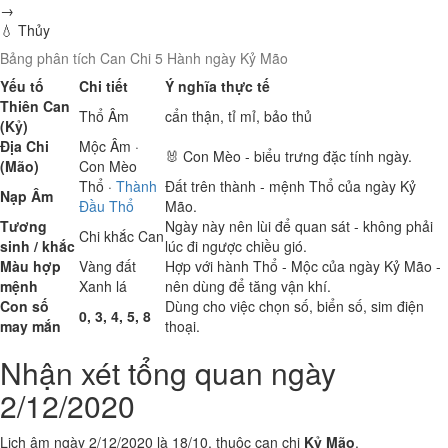
→
💧 Thủy
Bảng phân tích Can Chi 5 Hành ngày Kỷ Mão
Yếu tố
Chi tiết
Ý nghĩa thực tế
Thiên Can
Thổ
Âm
cẩn thận, tỉ mỉ, bảo thủ
(Kỷ)
Địa Chi
Mộc
Âm ·
🐰 Con Mèo - biểu trưng đặc tính ngày.
(Mão)
Con Mèo
Thổ
·
Thành
Đất trên thành - mệnh Thổ của ngày Kỷ
Nạp Âm
Đầu Thổ
Mão.
Tương
Ngày này nên lùi để quan sát - không phải
Chi khắc Can
sinh / khắc
lúc đi ngược chiều gió.
Màu hợp
Vàng đất
Hợp với hành Thổ - Mộc của ngày Kỷ Mão -
mệnh
Xanh lá
nên dùng để tăng vận khí.
Con số
Dùng cho việc chọn số, biển số, sim điện
0, 3, 4, 5, 8
may mắn
thoại.
Nhận xét tổng quan ngày
2/12/2020
Lịch âm ngày 2/12/2020 là 18/10, thuộc can chi
Kỷ Mão
.