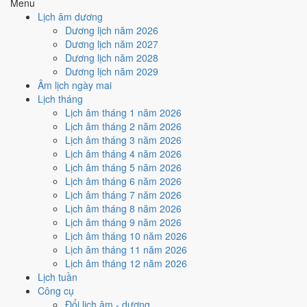
Menu
Phá, Ngày Hắc Đạo và Ngày Đại Hung
gây bất lợi.
Lịch âm dương
Cách tính ngày tốt
Dương lịch năm 2026
🏗️
Động thổ - khởi công
Dương lịch năm 2027
2
/10
Xấu
Dương lịch năm 2028
Động thổ - khởi công hôm nay ở
mức xấu (2/10)
do
Trực Phá,
Dương lịch năm 2029
Ngày Hắc Đạo và Ngày Đại Hung
gây bất lợi.
Âm lịch ngày mai
Lịch tháng
Cách tính ngày tốt
Lịch âm tháng 1 năm 2026
🏡
Nhập trạch - vào nhà mới
Lịch âm tháng 2 năm 2026
2
/10
Xấu
Lịch âm tháng 3 năm 2026
Nhập trạch - vào nhà mới hôm nay ở
mức xấu (2/10)
do
Trực
Lịch âm tháng 4 năm 2026
Phá, Ngày Hắc Đạo và Ngày Đại Hung
gây bất lợi.
Lịch âm tháng 5 năm 2026
Cách tính ngày tốt
Lịch âm tháng 6 năm 2026
🚗
Mua xe - tậu xe
Lịch âm tháng 7 năm 2026
2
/10
Xấu
Lịch âm tháng 8 năm 2026
Mua xe - tậu xe hôm nay ở
mức xấu (2/10)
do
Trực Phá, Ngày
Lịch âm tháng 9 năm 2026
Hắc Đạo và Ngày Đại Hung
gây bất lợi.
Lịch âm tháng 10 năm 2026
Lịch âm tháng 11 năm 2026
Cách tính ngày tốt
Lịch âm tháng 12 năm 2026
✈️
Xuất hành - đi xa
Lịch tuần
2
/10
Xấu
Công cụ
Xuất hành - đi xa hôm nay ở
mức xấu (2/10)
do
Trực Phá,
Đổi lịch âm - dương
Ngày Hắc Đạo và Ngày Đại Hung
gây bất lợi.