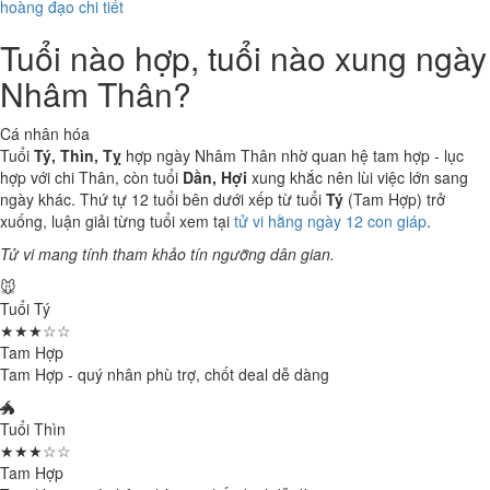
hoàng đạo chi tiết
Tuổi nào hợp, tuổi nào xung ngày
Nhâm Thân?
Cá nhân hóa
Tuổi
Tý, Thìn, Tỵ
hợp ngày Nhâm Thân nhờ quan hệ tam hợp - lục
hợp với chi Thân, còn tuổi
Dần, Hợi
xung khắc nên lùi việc lớn sang
ngày khác. Thứ tự 12 tuổi bên dưới xếp từ tuổi
Tý
(Tam Hợp) trở
xuống, luận giải từng tuổi xem tại
tử vi hằng ngày 12 con giáp
.
Tử vi mang tính tham khảo tín ngưỡng dân gian.
🐭
Tuổi Tý
★★★☆☆
Tam Hợp
Tam Hợp - quý nhân phù trợ, chốt deal dễ dàng
🐲
Tuổi Thìn
★★★☆☆
Tam Hợp