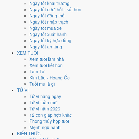
Thứ Năm
Ngày tốt khai trương
Ngày Âm
Ngày tốt cưới hỏi - kết hôn
Tháng 1 năm 2020
Ngày tốt động thổ
30
Ngày tốt nhập trạch
Tháng 1 âm năm 2020
Ngày tốt mua xe
6
Ngày tốt xuất hành
Tiết Đại Hàn
Ngày tốt ký hợp đồng
Giờ
Ngày tốt an táng
Canh Tý
XEM TUỔI
Ngày 6
Xem tuổi làm nhà
Nhâm Thân
Xem tuổi kết hôn
Tháng 1
Tam Tai
Mậu Dần
Kim Lâu - Hoang Ốc
Năm 2020
Tuổi mụ là gì
Canh Tý
TỬ VI
Tử vi hàng ngày
Ngày Nhâm Thân có Trực
Phá
(ngày phá hoại - đại hung, kỵ trăm sự)
Tử vi tuần mới
và gặp Sao
Thiên Lao hắc đạo
. Điểm trung bình 7 việc chính chỉ
Tử vi năm 2026
2.0/10
nên đây là
Ngày Đại Hung
, tránh hẳn cưới hỏi, khai trương,
12 con giáp hợp khắc
động thổ.
Phong thủy hợp tuổi
Mệnh ngũ hành
Tuổi
Tý, Thìn, Tỵ
hợp ngày; tuổi
Dần
nên thận trọng (Lục Xung).
KIẾN THỨC