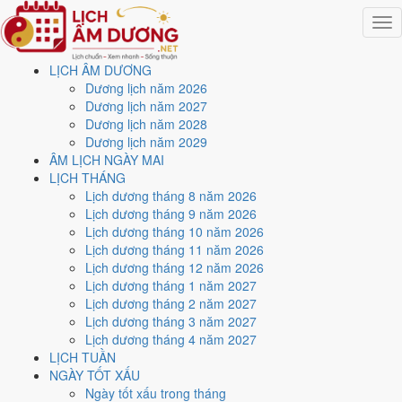
Togg
navig
LỊCH ÂM DƯƠNG
Trang chủ
Dương lịch năm 2026
Lịch năm 2020
Dương lịch năm 2027
Tháng 1/2020
Dương lịch năm 2028
Ngày 30/1/2020 (Nhâm Thân)
Dương lịch năm 2029
ÂM LỊCH NGÀY MAI
Xem ngày
30/1/2020
dương
LỊCH THÁNG
Lịch dương tháng 8 năm 2026
lịch - Ngày 6/1 âm lịch
Lịch dương tháng 9 năm 2026
Lịch dương tháng 10 năm 2026
(Nhâm Thân) tốt hay xấu?
Lịch dương tháng 11 năm 2026
Lịch dương tháng 12 năm 2026
Lịch dương tháng 1 năm 2027
Ngày 30/1/2020 dương lịch (Thứ Năm) là ngày 6/1/2020 âm lịch
,
Lịch dương tháng 2 năm 2027
tức ngày
Nhâm Thân
- Chi sinh Can, Trực Phá, Sao Khuê, nạp âm
Lịch dương tháng 3 năm 2027
Kiếm Phong Kim. Tổng hòa, đây là
Ngày Đại Hung
với điểm trung
Lịch dương tháng 4 năm 2027
bình
2.0/10
cho các việc quan trọng. Giờ Hoàng Đạo trong ngày:
Tý,
LỊCH TUẦN
Sửu, Thìn, Tỵ, Mùi, Tuất
.
NGÀY TỐT XẤU
Ngày Dương
Ngày tốt xấu trong tháng