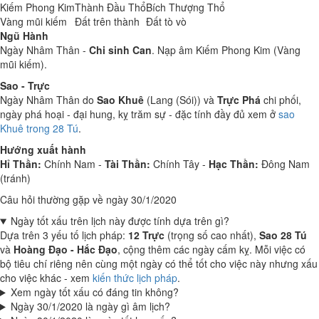
Kiếm Phong Kim
Thành Đầu Thổ
Bích Thượng Thổ
Vàng mũi kiếm
Đất trên thành
Đất tò vò
Ngũ Hành
Ngày Nhâm Thân -
Chi sinh Can
. Nạp âm Kiếm Phong Kim (Vàng
mũi kiếm).
Sao - Trực
Ngày Nhâm Thân do
Sao Khuê
(Lang (Sói)) và
Trực Phá
chi phối,
ngày phá hoại - đại hung, kỵ trăm sự - đặc tính đầy đủ xem ở
sao
Khuê trong 28 Tú
.
Hướng xuất hành
Hỉ Thần:
Chính Nam -
Tài Thần:
Chính Tây -
Hạc Thần:
Đông Nam
(tránh)
Câu hỏi thường gặp về ngày 30/1/2020
Ngày tốt xấu trên lịch này được tính dựa trên gì?
Dựa trên 3 yếu tố lịch pháp:
12 Trực
(trọng số cao nhất),
Sao 28 Tú
và
Hoàng Đạo - Hắc Đạo
, cộng thêm các ngày cấm kỵ. Mỗi việc có
bộ tiêu chí riêng nên cùng một ngày có thể tốt cho việc này nhưng xấu
cho việc khác - xem
kiến thức lịch pháp
.
Xem ngày tốt xấu có đáng tin không?
Ngày 30/1/2020 là ngày gì âm lịch?