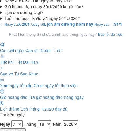
Ngày 30/1/2020 là ngày tốt hay xấu?
Giờ hoàng đạo ngày 30/1/2020 là giờ nào?
Lịch âm dương là gì?
Tuổi nào hợp - khắc với ngày 30/1/2020?
29/1
Lịch âm dương hôm nay
31/1
← Ngày trước
Quay về
Ngày sau →
Phát hiện thông tin chưa chính xác trong ngày này?
Báo lỗi dữ liệu
🐵
Can chi ngày
Can chi Nhâm Thân
🌞
Tiết khí
Tiết Đại Hàn
⭐
Sao 28 Tú
Sao Khuê
📅
Xem ngày tốt xấu
Chọn ngày tốt theo việc
🕐
Giờ hoàng đạo
Tra giờ hoàng đạo trong ngày
🗓️
Lịch tháng
Lịch tháng 1/2020 đầy đủ
Tra cứu ngày
Ngày
Tháng
Năm