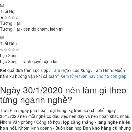
🐷
Tuổi Hợi
★☆☆☆☆
Tương Hại
Tương Hại - tiến độ chậm, kiên trì
🐯
Tuổi Dần
☆☆☆☆☆
Lục Xung
Lục Xung - tránh quyết định lớn
Kết quả dựa trên Lục Hợp / Tam Hợp / Lục Xung / Tam Hình. Muốn
nắm xu hướng vận khí cả tuần?
Xem tử vi tuần này cho 12 con giáp
Ngày 30/1/2020 nên làm gì theo
từng ngành nghề?
Trực Phá (ngày phá hoại - đại hung, kỵ trăm sự) chi phối ngày
30/1/2020 nên mỗi nghề có đầu việc nên đẩy và nên hoãn khác nhau.
Nhóm Văn phòng / Công sở hợp
Họp căng thẳng - lắng nghe nhiều
hơn nói
. Nhóm Kinh doanh / Buôn bán hợp
Dọn kho hàng cũ
nhưng