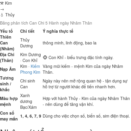
⚒ Kim
→
💧 Thủy
Bảng phân tích Can Chi 5 Hành ngày Nhâm Thân
Yếu tố
Chi tiết
Ý nghĩa thực tế
Thiên
Thủy
Can
thông minh, linh động, bao la
Dương
(Nhâm)
Địa Chi
Kim
Dương
🐵 Con Khỉ - biểu trưng đặc tính ngày.
(Thân)
· Con Khỉ
Kim
·
Kiếm
Vàng mũi kiếm - mệnh Kim của ngày Nhâm
Nạp Âm
Phong Kim
Thân.
Tương
Chi sinh
Ngày này nên mở rộng quan hệ - tận dụng sự
sinh /
Can
hỗ trợ từ người khác để tiến nhanh hơn.
khắc
Xanh
Màu hợp
Hợp với hành Thủy - Kim của ngày Nhâm Thân
dương
mệnh
- nên dùng để tăng vận khí.
Bạc/Xám
Con số
1, 4, 6, 7, 9
Dùng cho việc chọn số, biển số, sim điện thoại.
may mắn