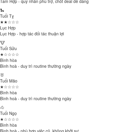
Tam Hợp - quý nhân phù trợ, chốt deal dễ dàng
🐍
Tuổi Tỵ
★★☆☆☆
Lục Hợp
Lục Hợp - hợp tác đối tác thuận lợi
🐮
Tuổi Sửu
★☆☆☆☆
Bình hòa
Bình hoà - duy trì routine thường ngày
🐰
Tuổi Mão
★☆☆☆☆
Bình hòa
Bình hoà - duy trì routine thường ngày
🐴
Tuổi Ngọ
★☆☆☆☆
Bình hòa
Bình hoà - phù hợp việc cũ, không khởi sự