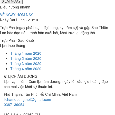
XEM NGÀY
Điều hướng nhanh
VỀ NGÀY HÔM NAY
Ngày Đại Hung · 2.0/10
Trực Phá (ngày phá hoại - đại hung, kỵ trăm sự) và gặp Sao Thiên
Lao hắc đạo nên tránh hẳn cưới hỏi, khai trương, động thổ.
Trực Phá · Sao Khuê
Lịch theo tháng
Tháng 1 năm 2020
Tháng 2 năm 2020
Tháng 3 năm 2020
Tháng 4 năm 2020
☯
LỊCH ÂM DƯƠNG
Lịch vạn niên - Xem lịch âm dương, ngày tốt xấu, giờ hoàng đạo
cho mọi việc khởi sự thuận lợi.
Phú Thạnh, Tân Phú
,
Hồ Chí Minh
,
Việt Nam
lichamduong.net@gmail.com
0387139054
LỊCH ÂM & CÔNG CỤ