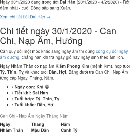
Ngày 30/1/2020 đang trong tiết
Đại Hàn
(20/1/2020 - 4/2/2020) - Rét
đậm nhất - cuối Đông sắp sang Xuân.
Xem chi tiết tiết Đại Hàn →
Chi tiết ngày 30/1/2020 - Can
Chi, Nạp Âm, Hướng
Cần quy đổi một mốc khác sang ngày âm thì dùng
công cụ đổi ngày
âm dương
, chẳng hạn khi tra ngày giỗ hay ngày sinh theo âm lịch.
Ngày Nhâm Thân có nạp âm
Kiếm Phong Kim
(mệnh Kim), hợp tuổi
Tý, Thìn, Tỵ
và khắc tuổi
Dần, Hợi
. Bảng dưới tra Can Chi, Nạp Âm
từng cấp Ngày, Tháng, Năm.
•
Ngày con:
Khỉ 🐵
•
Tiết khí:
Đại Hàn
•
Tuổi hợp:
Tý, Thìn, Tỵ
•
Tuổi khắc:
Dần, Hợi
Can Chi - Nạp Âm Ngày Tháng Năm
Ngày
Tháng
Năm
Nhâm Thân
Mậu Dần
Canh Tý