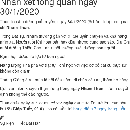
Nhận xét tổng quan ngày
30/1/2020
Theo lịch âm dương cổ truyền, ngày 30/1/2020 (6/1 âm lịch) mang can
chi
Nhâm Thân
.
Trong Bát Tự,
Nhâm
thường gắn với trí tuệ uyển chuyển và khả năng
nhìn xa. Người tuổi Khỉ hoạt bát, hay đùa nhưng cũng sắc sảo. Địa Chi
nuôi dưỡng Thiên Can - như môi trường nuôi dưỡng con người.
Bạn nhận được trợ lực từ bên ngoài.
Năng lượng Phá phá vỡ trật tự - chỉ hợp với việc dỡ bỏ cái cũ thực sự
không còn giá trị.
Tháng Giêng âm - mùa lễ hội đầu năm, đi chùa cầu an, thăm họ hàng.
Lịch vạn niên khuyên thận trọng trong ngày
Nhâm Thân
- tránh quyết
định không thể đảo ngược.
Tuần chứa ngày 30/1/2020 có
2/7 ngày
đạt mức Tốt trở lên, cao nhất
là
1/2 (Giáp Tuất, 9/10)
- so cả tuần tại
bảng điểm 7 ngày trong tuần
.
🌾
Sự kiện - Tiết Đại Hàn