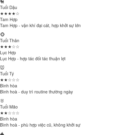
🐔
Tuổi Dậu
★★★★☆
Tam Hợp
Tam Hợp - vận khí đại cát, hợp khởi sự lớn
🐵
Tuổi Thân
★★★☆☆
Lục Hợp
Lục Hợp - hợp tác đối tác thuận lợi
🐭
Tuổi Tý
★★☆☆☆
Bình hòa
Bình hoà - duy trì routine thường ngày
🐰
Tuổi Mão
★★☆☆☆
Bình hòa
Bình hoà - phù hợp việc cũ, không khởi sự
🐲