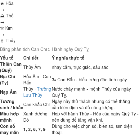
🔥 Hỏa
→
⛰ Thổ
→
⚒ Kim
→
💧 Thủy
Bảng phân tích Can Chi 5 Hành ngày Quý Tỵ
Yếu tố
Chi tiết
Ý nghĩa thực tế
Thiên Can
Thủy
Âm
nhạy cảm, trực giác, sâu sắc
(Quý)
Địa Chi
Hỏa
Âm · Con
🐍 Con Rắn - biểu trưng đặc tính ngày.
(Tỵ)
Rắn
Thủy
·
Trường
Nước chảy mạnh - mệnh Thủy của ngày
Nạp Âm
Lưu Thủy
Quý Tỵ.
Tương
Ngày này thử thách nhưng có thể thắng -
Can khắc Chi
sinh / khắc
cần kiên định và đủ năng lượng.
Màu hợp
Xanh dương
Hợp với hành Thủy - Hỏa của ngày Quý Tỵ -
mệnh
Đỏ
nên dùng để tăng vận khí.
Con số
Dùng cho việc chọn số, biển số, sim điện
1, 2, 6, 7, 9
may mắn
thoại.