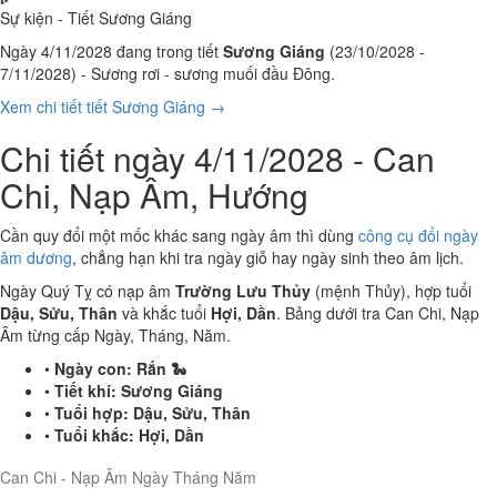
Sự kiện - Tiết Sương Giáng
Ngày 4/11/2028 đang trong tiết
Sương Giáng
(23/10/2028 -
7/11/2028) - Sương rơi - sương muối đầu Đông.
Xem chi tiết tiết Sương Giáng →
Chi tiết ngày 4/11/2028 - Can
Chi, Nạp Âm, Hướng
Cần quy đổi một mốc khác sang ngày âm thì dùng
công cụ đổi ngày
âm dương
, chẳng hạn khi tra ngày giỗ hay ngày sinh theo âm lịch.
Ngày Quý Tỵ có nạp âm
Trường Lưu Thủy
(mệnh Thủy), hợp tuổi
Dậu, Sửu, Thân
và khắc tuổi
Hợi, Dần
. Bảng dưới tra Can Chi, Nạp
Âm từng cấp Ngày, Tháng, Năm.
•
Ngày con:
Rắn 🐍
•
Tiết khí:
Sương Giáng
•
Tuổi hợp:
Dậu, Sửu, Thân
•
Tuổi khắc:
Hợi, Dần
Can Chi - Nạp Âm Ngày Tháng Năm