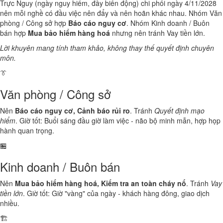
Trực Nguy (ngày nguy hiểm, đầy biến động) chi phối ngày 4/11/2028
nên mỗi nghề có đầu việc nên đẩy và nên hoãn khác nhau. Nhóm Văn
phòng / Công sở hợp
Báo cáo nguy cơ
. Nhóm Kinh doanh / Buôn
bán hợp
Mua bảo hiểm hàng hoá
nhưng nên tránh Vay tiền lớn.
Lời khuyên mang tính tham khảo, không thay thế quyết định chuyên
môn.
👔
Văn phòng / Công sở
Nên
Báo cáo nguy cơ, Cảnh báo rủi ro
. Tránh
Quyết định mạo
hiểm
. Giờ tốt: Buổi sáng đầu giờ làm việc - não bộ minh mẫn, hợp họp
hành quan trọng.
🏪
Kinh doanh / Buôn bán
Nên
Mua bảo hiểm hàng hoá, Kiểm tra an toàn cháy nổ
. Tránh
Vay
tiền lớn
. Giờ tốt: Giờ "vàng" của ngày - khách hàng đông, giao dịch
nhiều.
🏗️