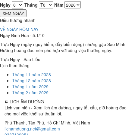
Ngày
Tháng
Năm
XEM NGÀY
Điều hướng nhanh
VỀ NGÀY HÔM NAY
Ngày Bình Hòa · 5.1/10
Trực Nguy (ngày nguy hiểm, đầy biến động) nhưng gặp Sao Minh
Đường hoàng đạo nên phù hợp với công việc thường ngày.
Trực Nguy · Sao Liễu
Lịch theo tháng
Tháng 11 năm 2028
Tháng 12 năm 2028
Tháng 1 năm 2029
Tháng 2 năm 2029
☯
LỊCH ÂM DƯƠNG
Lịch vạn niên - Xem lịch âm dương, ngày tốt xấu, giờ hoàng đạo
cho mọi việc khởi sự thuận lợi.
Phú Thạnh, Tân Phú
,
Hồ Chí Minh
,
Việt Nam
lichamduong.net@gmail.com
0387139054