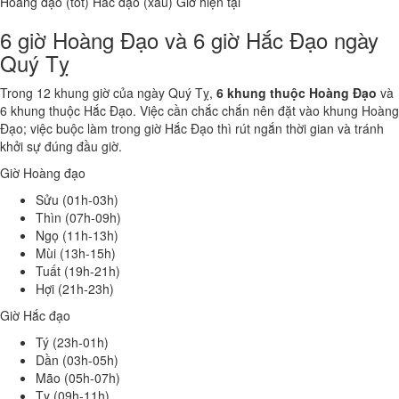
Hoàng đạo (tốt)
Hắc đạo (xấu)
Giờ hiện tại
6 giờ Hoàng Đạo và 6 giờ Hắc Đạo ngày
Quý Tỵ
Trong 12 khung giờ của ngày Quý Tỵ,
6 khung thuộc Hoàng Đạo
và
6 khung thuộc Hắc Đạo. Việc cần chắc chắn nên đặt vào khung Hoàng
Đạo; việc buộc làm trong giờ Hắc Đạo thì rút ngắn thời gian và tránh
khởi sự đúng đầu giờ.
Giờ Hoàng đạo
Sửu (01h-03h)
Thìn (07h-09h)
Ngọ (11h-13h)
Mùi (13h-15h)
Tuất (19h-21h)
Hợi (21h-23h)
Giờ Hắc đạo
Tý (23h-01h)
Dần (03h-05h)
Mão (05h-07h)
Tỵ (09h-11h)