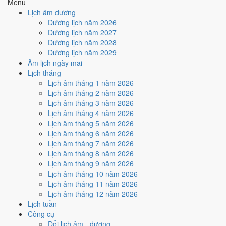
Menu
4
/10
Trung bình
Lịch âm dương
Ký hợp đồng - giao ước hôm nay ở
mức trung bình (4/10)
nhờ
Dương lịch năm 2026
hợp
Ngày Hoàng Đạo
, nhưng Trực Nguy kéo giảm điểm.
Dương lịch năm 2027
Dương lịch năm 2028
Cách tính ngày tốt
Dương lịch năm 2029
🏗️
Động thổ - khởi công
Âm lịch ngày mai
4
/10
Trung bình
Lịch tháng
Động thổ - khởi công hôm nay ở
mức trung bình (4/10)
nhờ
Lịch âm tháng 1 năm 2026
hợp
Ngày Hoàng Đạo
, nhưng Trực Nguy kéo giảm điểm.
Lịch âm tháng 2 năm 2026
Cách tính ngày tốt
Lịch âm tháng 3 năm 2026
🏡
Nhập trạch - vào nhà mới
Lịch âm tháng 4 năm 2026
6
/10
Tốt
Lịch âm tháng 5 năm 2026
Nhập trạch - vào nhà mới hôm nay ở
mức tốt (6/10)
nhờ hợp
Lịch âm tháng 6 năm 2026
Ngày Hoàng Đạo
.
Lịch âm tháng 7 năm 2026
Lịch âm tháng 8 năm 2026
Cách tính ngày tốt
Lịch âm tháng 9 năm 2026
🚗
Mua xe - tậu xe
Lịch âm tháng 10 năm 2026
4
/10
Trung bình
Lịch âm tháng 11 năm 2026
Mua xe - tậu xe hôm nay ở
mức trung bình (4/10)
nhờ hợp
Lịch âm tháng 12 năm 2026
Ngày Hoàng Đạo
, nhưng Trực Nguy kéo giảm điểm.
Lịch tuần
Cách tính ngày tốt
Công cụ
✈️
Xuất hành - đi xa
Đổi lịch âm - dương