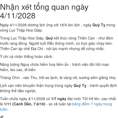
Nhận xét tổng quan ngày
4/11/2028
Ngày 4/11/2028 dương lịch ứng với 18/9 âm lịch - ngày
Quý Tỵ
trong
vòng Lục Thập Hoa Giáp.
Trong Lục Thập Hoa Giáp,
Quý
kết thúc vòng Thiên Can - như đêm
trước rạng đông. Người tuổi Rắn thông minh, có trực giác nhạy bén.
Thiên Can áp chế Địa Chi - nội lực mạnh nhưng dễ cứng nhắc.
Ý chí cá nhân thắng hoàn cảnh.
Năng lượng Nguy chứa hiểm hoạ tiềm ẩn - tránh việc đòi hỏi mạo
hiểm, leo cao, đi biển.
Tháng Chín - vào Thu, trời se lạnh, lá vàng rơi, sương sớm giăng nhẹ.
Lịch vạn niên khuyên thận trọng trong ngày
Quý Tỵ
- tránh quyết định
không thể đảo ngược.
Tuần chứa ngày 4/11/2028 có
1/7 ngày
đạt mức Tốt trở lên, cao nhất
là
1/11 (Canh Dần, 7.6/10)
- so cả tuần tại
bảng điểm 7 ngày trong
tuần
.
🌾