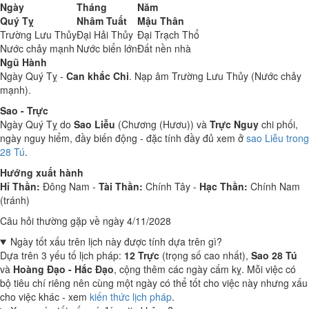
Ngày
Tháng
Năm
Quý Tỵ
Nhâm Tuất
Mậu Thân
Trường Lưu Thủy
Đại Hải Thủy
Đại Trạch Thổ
Nước chảy mạnh
Nước biển lớn
Đất nền nhà
Ngũ Hành
Ngày Quý Tỵ -
Can khắc Chi
. Nạp âm Trường Lưu Thủy (Nước chảy
mạnh).
Sao - Trực
Ngày Quý Tỵ do
Sao Liễu
(Chương (Hươu)) và
Trực Nguy
chi phối,
ngày nguy hiểm, đầy biến động - đặc tính đầy đủ xem ở
sao Liễu trong
28 Tú
.
Hướng xuất hành
Hỉ Thần:
Đông Nam -
Tài Thần:
Chính Tây -
Hạc Thần:
Chính Nam
(tránh)
Câu hỏi thường gặp về ngày 4/11/2028
Ngày tốt xấu trên lịch này được tính dựa trên gì?
Dựa trên 3 yếu tố lịch pháp:
12 Trực
(trọng số cao nhất),
Sao 28 Tú
và
Hoàng Đạo - Hắc Đạo
, cộng thêm các ngày cấm kỵ. Mỗi việc có
bộ tiêu chí riêng nên cùng một ngày có thể tốt cho việc này nhưng xấu
cho việc khác - xem
kiến thức lịch pháp
.