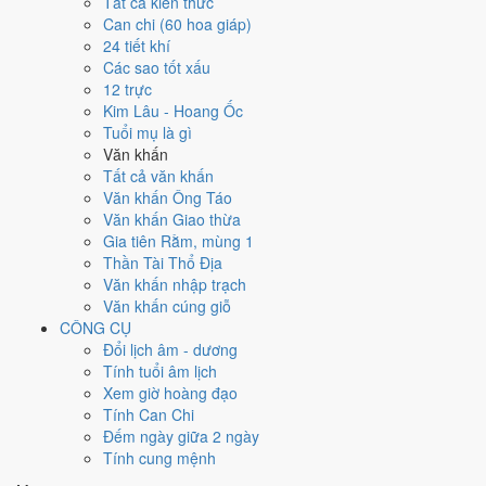
Tất cả kiến thức
tốt hơn
để thay thế, xem mục xử lý bên dưới.
Can chi (60 hoa giáp)
24 tiết khí
Ngày 4/11/2028 tốt hay xấu cho
Các sao tốt xấu
12 trực
việc gì?
Kim Lâu - Hoang Ốc
Tuổi mụ là gì
Ngày 4/11/2028 đạt
5.1/10
trung bình cho 7 việc chính: cao nhất là
Văn khấn
Cưới hỏi - đính hôn (6/10)
, thấp nhất là
Mua xe - tậu xe (4/10)
. Trực
Tất cả văn khấn
Nguy (ngày nguy hiểm, đầy biến động) nhưng gặp Sao Minh Đường
Văn khấn Ông Táo
hoàng đạo nên điểm từng việc chênh nhau như bảng dưới.
Văn khấn Giao thừa
Gia tiên Rằm, mùng 1
💍
Cưới hỏi - đính hôn
Thần Tài Thổ Địa
6
/10
Tốt
Văn khấn nhập trạch
Cưới hỏi - đính hôn hôm nay ở
mức tốt (6/10)
nhờ hợp
Ngày
Văn khấn cúng giỗ
Hoàng Đạo
.
CÔNG CỤ
Cách tính ngày tốt
Đổi lịch âm - dương
🏪
Khai trương - mở cửa hàng
Tính tuổi âm lịch
6
/10
Tốt
Xem giờ hoàng đạo
Khai trương - mở cửa hàng hôm nay ở
mức tốt (6/10)
nhờ hợp
Tính Can Chi
Ngày Hoàng Đạo
.
Đếm ngày giữa 2 ngày
Tính cung mệnh
Cách tính ngày tốt
🤝
Ký hợp đồng - giao ước