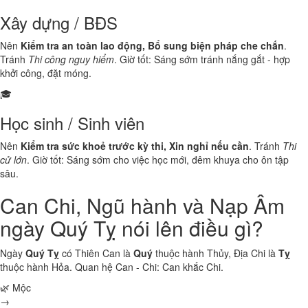
Xây dựng / BĐS
Nên
Kiểm tra an toàn lao động, Bổ sung biện pháp che chắn
.
Tránh
Thi công nguy hiểm
. Giờ tốt: Sáng sớm tránh nắng gắt - hợp
khởi công, đặt móng.
🎓
Học sinh / Sinh viên
Nên
Kiểm tra sức khoẻ trước kỳ thi, Xin nghỉ nếu cần
. Tránh
Thi
cử lớn
. Giờ tốt: Sáng sớm cho việc học mới, đêm khuya cho ôn tập
sâu.
Can Chi, Ngũ hành và Nạp Âm
ngày Quý Tỵ nói lên điều gì?
Ngày
Quý Tỵ
có Thiên Can là
Quý
thuộc hành
Thủy
, Địa Chi là
Tỵ
thuộc hành
Hỏa
. Quan hệ Can - Chi:
Can khắc Chi
.
🌿 Mộc
→