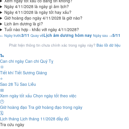
Xem ngày tốt xấu có đáng tin không?
Ngày 4/11/2028 là ngày gì âm lịch?
Ngày 4/11/2028 là ngày tốt hay xấu?
Giờ hoàng đạo ngày 4/11/2028 là giờ nào?
Lịch âm dương là gì?
Tuổi nào hợp - khắc với ngày 4/11/2028?
3/11
Lịch âm dương hôm nay
5/11
← Ngày trước
Quay về
Ngày sau →
Phát hiện thông tin chưa chính xác trong ngày này?
Báo lỗi dữ liệu
🐍
Can chi ngày
Can chi Quý Tỵ
🌞
Tiết khí
Tiết Sương Giáng
⭐
Sao 28 Tú
Sao Liễu
📅
Xem ngày tốt xấu
Chọn ngày tốt theo việc
🕐
Giờ hoàng đạo
Tra giờ hoàng đạo trong ngày
🗓️
Lịch tháng
Lịch tháng 11/2028 đầy đủ
Tra cứu ngày