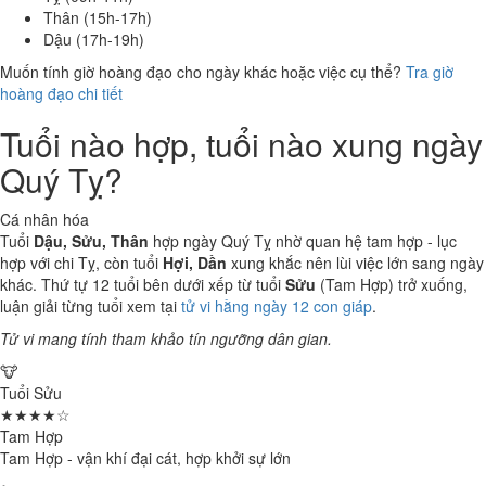
Thân (15h-17h)
Dậu (17h-19h)
Muốn tính giờ hoàng đạo cho ngày khác hoặc việc cụ thể?
Tra giờ
hoàng đạo chi tiết
Tuổi nào hợp, tuổi nào xung ngày
Quý Tỵ?
Cá nhân hóa
Tuổi
Dậu, Sửu, Thân
hợp ngày Quý Tỵ nhờ quan hệ tam hợp - lục
hợp với chi Tỵ, còn tuổi
Hợi, Dần
xung khắc nên lùi việc lớn sang ngày
khác. Thứ tự 12 tuổi bên dưới xếp từ tuổi
Sửu
(Tam Hợp) trở xuống,
luận giải từng tuổi xem tại
tử vi hằng ngày 12 con giáp
.
Tử vi mang tính tham khảo tín ngưỡng dân gian.
🐮
Tuổi Sửu
★★★★☆
Tam Hợp
Tam Hợp - vận khí đại cát, hợp khởi sự lớn