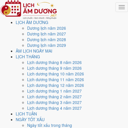
Togg
navig
LỊCH ÂM DƯƠNG
Trang chủ
Dương lịch năm 2026
Lịch năm 2028
Dương lịch năm 2027
Tháng 11/2028
Dương lịch năm 2028
Ngày 4/11/2028 (Quý Tỵ)
Dương lịch năm 2029
ÂM LỊCH NGÀY MAI
Xem ngày
4/11/2028
dương
LỊCH THÁNG
Lịch dương tháng 8 năm 2026
lịch - Ngày 18/9 âm lịch
Lịch dương tháng 9 năm 2026
Lịch dương tháng 10 năm 2026
(Quý Tỵ) tốt hay xấu?
Lịch dương tháng 11 năm 2026
Lịch dương tháng 12 năm 2026
Lịch dương tháng 1 năm 2027
Ngày 4/11/2028 dương lịch (Thứ Bảy) là ngày 18/9/2028 âm lịch
,
Lịch dương tháng 2 năm 2027
tức ngày
Quý Tỵ
- Can khắc Chi, Trực Nguy, Sao Liễu, nạp âm
Lịch dương tháng 3 năm 2027
Trường Lưu Thủy. Tổng hòa, đây là
Ngày Bình Hòa
với điểm trung
Lịch dương tháng 4 năm 2027
bình
5.1/10
cho các việc quan trọng. Giờ Hoàng Đạo trong ngày:
Sửu,
LỊCH TUẦN
Thìn, Ngọ, Mùi, Tuất, Hợi
.
NGÀY TỐT XẤU
Ngày Dương
Ngày tốt xấu trong tháng