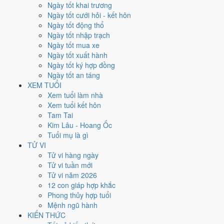
Thứ Bảy
Ngày tốt khai trương
Ngày Âm
Ngày tốt cưới hỏi - kết hôn
Tháng 11 năm 2028
Ngày tốt động thổ
4
Ngày tốt nhập trạch
Tháng 9 âm năm 2028
Ngày tốt mua xe
18
Ngày tốt xuất hành
Tiết Sương Giáng
Ngày tốt ký hợp đồng
Giờ
Ngày tốt an táng
Nhâm Tý
XEM TUỔI
Ngày 18
Xem tuổi làm nhà
Quý Tỵ
Xem tuổi kết hôn
Tháng 9
Tam Tai
Nhâm Tuất
Kim Lâu - Hoang Ốc
Năm 2028
Tuổi mụ là gì
Mậu Thân
TỬ VI
Tử vi hàng ngày
Ngày Quý Tỵ có Trực
Nguy
(ngày nguy hiểm, đầy biến động) nhưng
Tử vi tuần mới
gặp Sao
Minh Đường hoàng đạo
. Điểm trung bình 7 việc chính
Tử vi năm 2026
5.1/10
nên đây là
Ngày Bình Hòa
, phù hợp với công việc thường
12 con giáp hợp khắc
ngày.
Phong thủy hợp tuổi
Mệnh ngũ hành
Tuổi
Dậu, Sửu, Thân
hợp ngày; tuổi
Hợi
nên thận trọng (Lục Xung).
KIẾN THỨC
Ngày 4/11/2028 chỉ đạt
5.1/10
cho việc trọng đại. Có
2 ngày gần đây