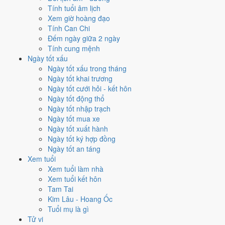
kéo giảm điểm.
Tính tuổi âm lịch
Xem giờ hoàng đạo
Cách tính ngày tốt
Tính Can Chi
✈️
Xuất hành - đi xa
Đếm ngày giữa 2 ngày
3
/10
Xấu
Tính cung mệnh
Xuất hành - đi xa hôm nay ở
mức xấu (3/10)
nhờ hợp
Ngày
Ngày tốt xấu
Hoàng Đạo
, nhưng Trực Phá và Ngày Đại Hung kéo giảm điểm.
Ngày tốt xấu trong tháng
Cách tính ngày tốt
Ngày tốt khai trương
Ngày tốt cưới hỏi - kết hôn
Tìm hiểu cách chấm:
Trực Phá nghĩa là gì
·
Sao Tất trong 28 Tú
·
Ngày tốt động thổ
phân biệt Hoàng Đạo - Hắc Đạo
·
Can Chi và Ngũ hành ngày
Ngày tốt nhập trạch
Điểm số tổng hợp từ Trực, Sao 28 Tú và Hoàng Đạo - Hắc Đạo.
So
Ngày tốt mua xe
sánh cả tháng
Ngày tốt xuất hành
Nếu ngày 7/10/2024 không hợp
Ngày tốt ký hợp đồng
Ngày tốt an táng
việc của bạn thì sao?
Xem tuổi
Xem tuổi làm nhà
Ngày 7/10 bị chấm thấp không có nghĩa phải hoãn hết. Hai việc bị
Xem tuổi kết hôn
chấm thấp nhất hôm nay là
kết bạn (2/10) và trồng cây (2/10)
. Có
2
Tam Tai
cách hạ rủi ro
mà vẫn giữ được lịch của bạn.
Kim Lâu - Hoang Ốc
Tuổi mụ là gì
Không cần dời ngày vì 30 ngày quanh 7/10/2024 không có ngày nào
Tử vi
điểm cao hơn
3.7/10
của hôm nay. Việc
Chữa bệnh (tham khảo)
vẫn