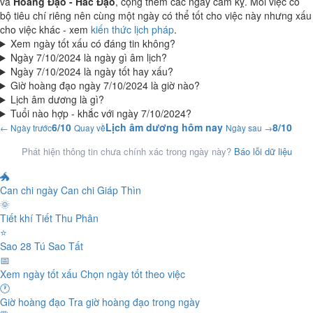
và
Hoàng Đạo - Hắc Đạo
, cộng thêm các ngày cấm kỵ. Mỗi việc có
bộ tiêu chí riêng nên cùng một ngày có thể tốt cho việc này nhưng xấu
cho việc khác - xem
kiến thức lịch pháp
.
Xem ngày tốt xấu có đáng tin không?
Ngày 7/10/2024 là ngày gì âm lịch?
Ngày 7/10/2024 là ngày tốt hay xấu?
Giờ hoàng đạo ngày 7/10/2024 là giờ nào?
Lịch âm dương là gì?
Tuổi nào hợp - khắc với ngày 7/10/2024?
6/10
Lịch âm dương hôm nay
8/10
← Ngày trước
Quay về
Ngày sau →
Phát hiện thông tin chưa chính xác trong ngày này?
Báo lỗi dữ liệu
🐲
Can chi ngày
Can chi Giáp Thìn
🌞
Tiết khí
Tiết Thu Phân
⭐
Sao 28 Tú
Sao Tất
📅
Xem ngày tốt xấu
Chọn ngày tốt theo việc
🕐
Giờ hoàng đạo
Tra giờ hoàng đạo trong ngày