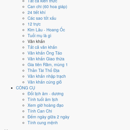
Ngày 7/10/2024 tốt hay xấu cho
Tất cả kiến thức
Can chi (60 hoa giáp)
việc gì?
24 tiết khí
Các sao tốt xấu
12 trực
Ngày 7/10/2024 đạt
3.7/10
trung bình cho 7 việc chính: cao nhất là
Kim Lâu - Hoang Ốc
Chữa bệnh (tham khảo) (6/10)
, thấp nhất là
Kết bạn - gặp gỡ
Tuổi mụ là gì
(2/10)
. Trực Phá (ngày phá hoại - đại hung, kỵ trăm sự) nhưng gặp
Văn khấn
Sao Thanh Long hoàng đạo nên điểm từng việc chênh nhau như bảng
Tất cả văn khấn
dưới.
Văn khấn Ông Táo
💍
Cưới hỏi - đính hôn
Văn khấn Giao thừa
3
/10
Xấu
Gia tiên Rằm, mùng 1
Cưới hỏi - đính hôn hôm nay ở
mức xấu (3/10)
nhờ hợp
Ngày
Thần Tài Thổ Địa
Hoàng Đạo
, nhưng Trực Phá và Ngày Đại Hung kéo giảm điểm.
Văn khấn nhập trạch
Văn khấn cúng giỗ
Cách tính ngày tốt
CÔNG CỤ
🏪
Khai trương - mở cửa hàng
Đổi lịch âm - dương
4
/10
Trung bình
Tính tuổi âm lịch
Khai trương - mở cửa hàng hôm nay ở
mức trung bình (4/10)
Xem giờ hoàng đạo
nhờ hợp
Sao Tất và Ngày Hoàng Đạo
, nhưng Trực Phá và
Tính Can Chi
Ngày Đại Hung kéo giảm điểm.
Đếm ngày giữa 2 ngày
Cách tính ngày tốt
Tính cung mệnh
🤝
Ký hợp đồng - giao ước