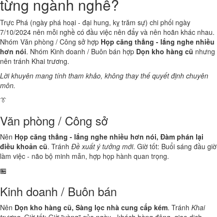
từng ngành nghề?
Trực Phá (ngày phá hoại - đại hung, kỵ trăm sự) chi phối ngày
7/10/2024 nên mỗi nghề có đầu việc nên đẩy và nên hoãn khác nhau.
Nhóm Văn phòng / Công sở hợp
Họp căng thẳng - lắng nghe nhiều
hơn nói
. Nhóm Kinh doanh / Buôn bán hợp
Dọn kho hàng cũ
nhưng
nên tránh Khai trương.
Lời khuyên mang tính tham khảo, không thay thế quyết định chuyên
môn.
👔
Văn phòng / Công sở
Nên
Họp căng thẳng - lắng nghe nhiều hơn nói, Đàm phán lại
điều khoản cũ
. Tránh
Đề xuất ý tưởng mới
. Giờ tốt: Buổi sáng đầu giờ
làm việc - não bộ minh mẫn, hợp họp hành quan trọng.
🏪
Kinh doanh / Buôn bán
Nên
Dọn kho hàng cũ, Sàng lọc nhà cung cấp kém
. Tránh
Khai