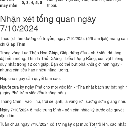
0, 3, 4, 5, 8
may mắn
thoại.
Nhận xét tổng quan ngày
7/10/2024
Theo lịch âm dương cổ truyền, ngày 7/10/2024 (5/9 âm lịch) mang can
chi
Giáp Thìn
.
Trong vòng Lục Thập Hoa
Giáp
, Giáp đứng đầu - như viên đá tảng
đặt nền móng. Thìn là Thổ Dương - biểu tượng Rồng, con vật thiêng
duy nhất trong 12 con giáp. Bạn có thể bứt phá khỏi giới hạn ngày -
nhưng cần tiêu hao nhiều năng lượng.
Hợp cho ngày cần quyết tâm cao.
Người xưa kỵ ngày Phá cho mọi việc lớn - "Phá nhật bách sự bất nghi"
(ngày Phá trăm việc đều không nên).
Tháng Chín - vào Thu, trời se lạnh, lá vàng rơi, sương sớm giăng nhẹ.
Ngày 7/10/2024 ở mức trung bình - nên cân nhắc kỹ trước các quyết
định lớn.
Tuần chứa ngày 7/10/2024 có
1/7 ngày
đạt mức Tốt trở lên, cao nhất