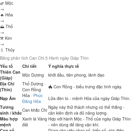
🌿 Mộc
→
🔥 Hỏa
→
⛰ Thổ
→
⚒ Kim
→
💧 Thủy
Bảng phân tích Can Chi 5 Hành ngày Giáp Thìn
Yếu tố
Chi tiết
Ý nghĩa thực tế
Thiên Can
Mộc
Dương
khởi đầu, tiên phong, lãnh đạo
(Giáp)
Địa Chi
Thổ
Dương ·
🐲 Con Rồng - biểu trưng đặc tính ngày.
(Thìn)
Con Rồng
Hỏa
·
Phúc
Nạp Âm
Lửa đèn to - mệnh Hỏa của ngày Giáp Thìn.
Đăng Hỏa
Tương
Ngày này thử thách nhưng có thể thắng -
Can khắc Chi
sinh / khắc
cần kiên định và đủ năng lượng.
Màu hợp
Xanh lá
Vàng
Hợp với hành Mộc - Thổ của ngày Giáp Thìn
mệnh
đất
- nên dùng để tăng vận khí.
Con số
Dùng cho việc chọn số, biển số, sim điện