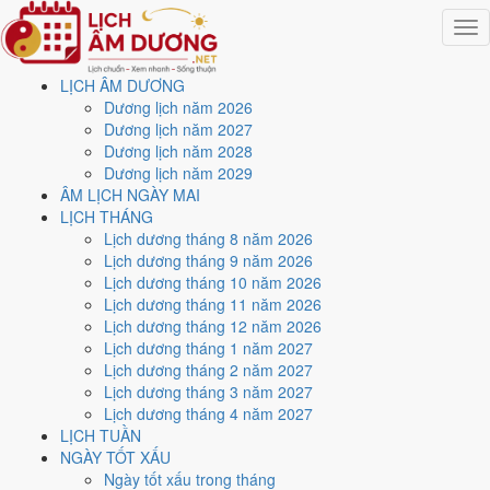
Togg
navig
LỊCH ÂM DƯƠNG
Trang chủ
Dương lịch năm 2026
Lịch năm 2024
Dương lịch năm 2027
Tháng 10/2024
Dương lịch năm 2028
Ngày 7/10/2024 (Giáp Thìn)
Dương lịch năm 2029
ÂM LỊCH NGÀY MAI
Xem ngày
7/10/2024
dương
LỊCH THÁNG
Lịch dương tháng 8 năm 2026
lịch - Ngày 5/9 âm lịch
Lịch dương tháng 9 năm 2026
Lịch dương tháng 10 năm 2026
(Giáp Thìn) tốt hay xấu?
Lịch dương tháng 11 năm 2026
Lịch dương tháng 12 năm 2026
Lịch dương tháng 1 năm 2027
Ngày 7/10/2024 dương lịch (Thứ Hai) là ngày 5/9/2024 âm lịch
, tức
Lịch dương tháng 2 năm 2027
ngày
Giáp Thìn
- Can khắc Chi, Trực Phá, Sao Tất, nạp âm Phúc
Lịch dương tháng 3 năm 2027
Đăng Hỏa. Tổng hòa, đây là
Ngày Hung
với điểm trung bình
3.7/10
Lịch dương tháng 4 năm 2027
cho các việc quan trọng. Giờ Hoàng Đạo trong ngày:
Dần, Thìn, Tỵ,
LỊCH TUẦN
Thân, Dậu, Hợi
.
NGÀY TỐT XẤU
Ngày Dương
Ngày tốt xấu trong tháng