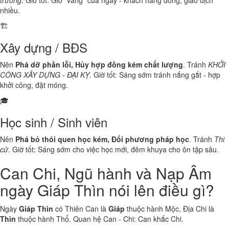
trương
. Giờ tốt: Giờ "vàng" của ngày - khách hàng đông, giao dịch
nhiều.
🏗️
Xây dựng / BĐS
Nên
Phá dỡ phần lỗi, Hủy hợp đồng kém chất lượng
. Tránh
KHỞI
CÔNG XÂY DỰNG - ĐẠI KỴ
. Giờ tốt: Sáng sớm tránh nắng gắt - hợp
khởi công, đặt móng.
🎓
Học sinh / Sinh viên
Nên
Phá bỏ thói quen học kém, Đổi phương pháp học
. Tránh
Thi
cử
. Giờ tốt: Sáng sớm cho việc học mới, đêm khuya cho ôn tập sâu.
Can Chi, Ngũ hành và Nạp Âm
ngày Giáp Thìn nói lên điều gì?
Ngày
Giáp Thìn
có Thiên Can là
Giáp
thuộc hành
Mộc
, Địa Chi là
Thìn
thuộc hành
Thổ
. Quan hệ Can - Chi:
Can khắc Chi
.