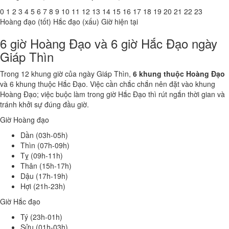
0
1
2
3
4
5
6
7
8
9
10
11
12
13
14
15
16
17
18
19
20
21
22
23
Hoàng đạo (tốt)
Hắc đạo (xấu)
Giờ hiện tại
6 giờ Hoàng Đạo và 6 giờ Hắc Đạo ngày
Giáp Thìn
Trong 12 khung giờ của ngày Giáp Thìn,
6 khung thuộc Hoàng Đạo
và 6 khung thuộc Hắc Đạo. Việc cần chắc chắn nên đặt vào khung
Hoàng Đạo; việc buộc làm trong giờ Hắc Đạo thì rút ngắn thời gian và
tránh khởi sự đúng đầu giờ.
Giờ Hoàng đạo
Dần (03h-05h)
Thìn (07h-09h)
Tỵ (09h-11h)
Thân (15h-17h)
Dậu (17h-19h)
Hợi (21h-23h)
Giờ Hắc đạo
Tý (23h-01h)
Sửu (01h-03h)