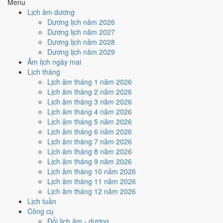
Menu
4
/10
Trung bình
Lịch âm dương
Ký hợp đồng - giao ước hôm nay ở
mức trung bình (4/10)
nhờ
Dương lịch năm 2026
hợp
Sao Tất và Ngày Hoàng Đạo
, nhưng Trực Phá và Ngày
Dương lịch năm 2027
Đại Hung kéo giảm điểm.
Dương lịch năm 2028
Cách tính ngày tốt
Dương lịch năm 2029
🏗️
Động thổ - khởi công
Âm lịch ngày mai
4
/10
Trung bình
Lịch tháng
Động thổ - khởi công hôm nay ở
mức trung bình (4/10)
nhờ
Lịch âm tháng 1 năm 2026
hợp
Sao Tất và Ngày Hoàng Đạo
, nhưng Trực Phá và Ngày
Lịch âm tháng 2 năm 2026
Đại Hung kéo giảm điểm.
Lịch âm tháng 3 năm 2026
Lịch âm tháng 4 năm 2026
Cách tính ngày tốt
Lịch âm tháng 5 năm 2026
🏡
Nhập trạch - vào nhà mới
Lịch âm tháng 6 năm 2026
4
/10
Trung bình
Lịch âm tháng 7 năm 2026
Nhập trạch - vào nhà mới hôm nay ở
mức trung bình (4/10)
Lịch âm tháng 8 năm 2026
nhờ hợp
Sao Tất và Ngày Hoàng Đạo
, nhưng Trực Phá và
Lịch âm tháng 9 năm 2026
Ngày Đại Hung kéo giảm điểm.
Lịch âm tháng 10 năm 2026
Cách tính ngày tốt
Lịch âm tháng 11 năm 2026
🚗
Mua xe - tậu xe
Lịch âm tháng 12 năm 2026
4
/10
Trung bình
Lịch tuần
Mua xe - tậu xe hôm nay ở
mức trung bình (4/10)
nhờ hợp
Sao
Công cụ
Tất và Ngày Hoàng Đạo
, nhưng Trực Phá và Ngày Đại Hung
Đổi lịch âm - dương