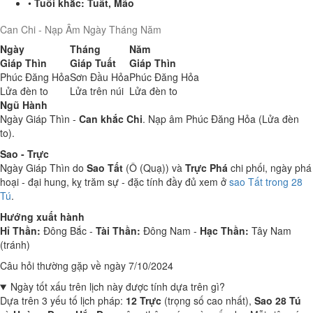
•
Tuổi khắc:
Tuất, Mão
Can Chi - Nạp Âm Ngày Tháng Năm
Ngày
Tháng
Năm
Giáp Thìn
Giáp Tuất
Giáp Thìn
Phúc Đăng Hỏa
Sơn Đầu Hỏa
Phúc Đăng Hỏa
Lửa đèn to
Lửa trên núi
Lửa đèn to
Ngũ Hành
Ngày Giáp Thìn -
Can khắc Chi
. Nạp âm Phúc Đăng Hỏa (Lửa đèn
to).
Sao - Trực
Ngày Giáp Thìn do
Sao Tất
(Ô (Quạ)) và
Trực Phá
chi phối, ngày phá
hoại - đại hung, kỵ trăm sự - đặc tính đầy đủ xem ở
sao Tất trong 28
Tú
.
Hướng xuất hành
Hỉ Thần:
Đông Bắc -
Tài Thần:
Đông Nam -
Hạc Thần:
Tây Nam
(tránh)
Câu hỏi thường gặp về ngày 7/10/2024
Ngày tốt xấu trên lịch này được tính dựa trên gì?
Dựa trên 3 yếu tố lịch pháp:
12 Trực
(trọng số cao nhất),
Sao 28 Tú