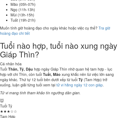
Mão (05h-07h)
Ngọ (11h-13h)
Mùi (13h-15h)
Tuất (19h-21h)
Muốn tính giờ hoàng đạo cho ngày khác hoặc việc cụ thể?
Tra giờ
hoàng đạo chi tiết
Tuổi nào hợp, tuổi nào xung ngày
Giáp Thìn?
Cá nhân hóa
Tuổi
Thân, Tý, Dậu
hợp ngày Giáp Thìn nhờ quan hệ tam hợp - lục
hợp với chi Thìn, còn tuổi
Tuất, Mão
xung khắc nên lùi việc lớn sang
ngày khác. Thứ tự 12 tuổi bên dưới xếp từ tuổi
Tý
(Tam Hợp) trở
xuống, luận giải từng tuổi xem tại
tử vi hằng ngày 12 con giáp
.
Tử vi mang tính tham khảo tín ngưỡng dân gian.
🐭
Tuổi Tý
★★★☆☆
Tam Hợp