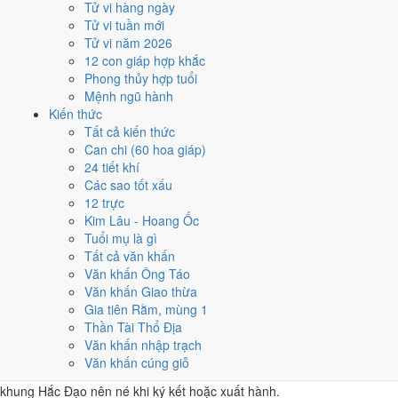
Tử vi hàng ngày
đạt
6/10
nên có thể đẩy sớm ngay trong ngày.
Tử vi tuần mới
Coi việc vào giờ Hoàng Đạo trong chính ngày này.
Khung
Tử vi năm 2026
Thìn (07h-09h)
rơi đúng giờ hành chính nên dễ sắp xếp nhất
12 con giáp hợp khắc
cho việc buộc phải làm đúng ngày 7/10/2024. Bảng đủ 6 giờ
Phong thủy hợp tuổi
Hoàng Đạo và 6 giờ Hắc Đạo nằm ngay mục kế tiếp.
Mệnh ngũ hành
Kiến thức
Mượn tuổi hợp đứng chủ lễ.
Tuổi
Thân, Tý, Dậu
hợp ngày
Tất cả kiến thức
Giáp Thìn, nhờ người tuổi này thay mặt động thổ hoặc nhận lễ
Can chi (60 hoa giáp)
giúp giảm phần xung của gia chủ. Cách chọn người mượn tuổi
24 tiết khí
xem tại
hướng dẫn xem tuổi làm nhà
.
Các sao tốt xấu
Các cách trên dựa trên quy tắc lịch pháp truyền thống, mang tính
12 trực
tham khảo văn hóa - tín ngưỡng, không thay thế quyết định chuyên
Kim Lâu - Hoang Ốc
môn của bạn.
Tuổi mụ là gì
Tất cả văn khấn
Giờ hoàng đạo ngày 7/10/2024 là
Văn khấn Ông Táo
Văn khấn Giao thừa
những giờ nào?
Gia tiên Rằm, mùng 1
Thần Tài Thổ Địa
Ngày Giáp Thìn có
6 giờ Hoàng Đạo
:
Dần (03h-05h), Thìn (07h-
Văn khấn nhập trạch
09h), Tỵ (09h-11h), Thân (15h-17h), Dậu (17h-19h), Hợi (21h-23h)
.
Văn khấn cúng giỗ
Khung dễ sắp xếp nhất trong giờ hành chính là
Thìn (07h-09h)
, còn 6
khung Hắc Đạo nên né khi ký kết hoặc xuất hành.