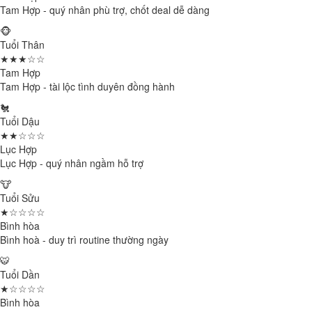
Tam Hợp - quý nhân phù trợ, chốt deal dễ dàng
🐵
Tuổi Thân
★★★☆☆
Tam Hợp
Tam Hợp - tài lộc tình duyên đồng hành
🐔
Tuổi Dậu
★★☆☆☆
Lục Hợp
Lục Hợp - quý nhân ngầm hỗ trợ
🐮
Tuổi Sửu
★☆☆☆☆
Bình hòa
Bình hoà - duy trì routine thường ngày
🐯
Tuổi Dần
★☆☆☆☆
Bình hòa