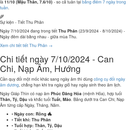
là
11/10 (Mậu Thân, 7.6/10)
- so cả tuần tại
bảng điểm 7 ngày trong
tuần
.
🌾
Sự kiện - Tiết Thu Phân
Ngày 7/10/2024 đang trong tiết
Thu Phân
(23/9/2024 - 8/10/2024) -
Ngày đêm dài bằng nhau - giữa mùa Thu.
Xem chi tiết tiết Thu Phân →
Chi tiết ngày 7/10/2024 - Can
Chi, Nạp Âm, Hướng
Cần quy đổi một mốc khác sang ngày âm thì dùng
công cụ đổi ngày
âm dương
, chẳng hạn khi tra ngày giỗ hay ngày sinh theo âm lịch.
Ngày Giáp Thìn có nạp âm
Phúc Đăng Hỏa
(mệnh Hỏa), hợp tuổi
Thân, Tý, Dậu
và khắc tuổi
Tuất, Mão
. Bảng dưới tra Can Chi, Nạp
Âm từng cấp Ngày, Tháng, Năm.
•
Ngày con:
Rồng 🐲
•
Tiết khí:
Thu Phân
•
Tuổi hợp:
Thân, Tý, Dậu