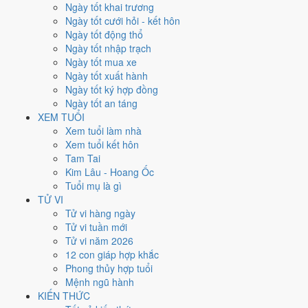
Thứ Hai
Ngày tốt khai trương
Ngày Âm
Ngày tốt cưới hỏi - kết hôn
Tháng 10 năm 2024
Ngày tốt động thổ
7
Ngày tốt nhập trạch
Tháng 9 âm năm 2024
Ngày tốt mua xe
5
Ngày tốt xuất hành
Tiết Thu Phân
Ngày tốt ký hợp đồng
Giờ
Ngày tốt an táng
Giáp Tý
XEM TUỔI
Ngày 5
Xem tuổi làm nhà
Giáp Thìn
Xem tuổi kết hôn
Tháng 9
Tam Tai
Giáp Tuất
Kim Lâu - Hoang Ốc
Năm 2024
Tuổi mụ là gì
Giáp Thìn
TỬ VI
Tử vi hàng ngày
Ngày Giáp Thìn có Trực
Phá
(ngày phá hoại - đại hung, kỵ trăm sự)
Tử vi tuần mới
nhưng gặp Sao
Thanh Long hoàng đạo
. Điểm trung bình 7 việc
Tử vi năm 2026
chính chỉ
3.7/10
nên đây là
Ngày Hung
, cần thận trọng với các quyết
12 con giáp hợp khắc
định lớn khó đảo ngược.
Phong thủy hợp tuổi
Mệnh ngũ hành
Tuổi
Thân, Tý, Dậu
hợp ngày; tuổi
Tuất
nên thận trọng (Lục Xung).
KIẾN THỨC