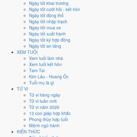
Xét theo từng việc,
động thổ
rộng cửa nhất với
15 ngày
đạt từ 6/10.
Ngày tốt khai trương
Cưới hỏi
hẹp nhất, chỉ
12 ngày
. Việc nào kén ngày thì nên chốt lịch
Ngày tốt cưới hỏi - kết hôn
sớm.
Ngày tốt động thổ
Ngày tốt nhập trạch
2
Ngày tốt mua xe
Ngày rất tốt
Ngày tốt xuất hành
5
Ngày tốt ký hợp đồng
Ngày tốt
Ngày tốt an táng
14
XEM TUỔI
Ngày xấu
Xem tuổi làm nhà
4
Xem tuổi kết hôn
Ngày quý hiếm
Tam Tai
Kim Lâu - Hoang Ốc
Lịch âm dương tháng 10/2018
Tuổi mụ là gì
chi tiết từng ngày
TỬ VI
Tử vi hàng ngày
Tử vi tuần mới
Tháng
Năm
XEM
Tử vi năm 2026
Lưới lịch dưới đây trải đủ
31 ngày
của tháng 10/2018. Mỗi ô ghi ngày
12 con giáp hợp khắc
dương, ngày âm và can chi ngày, tô màu theo 5 mức. Tháng này có
7
Phong thủy hợp tuổi
ngày từ mức Tốt trở lên
và
14 ngày từ mức Xấu trở xuống
.
Mệnh ngũ hành
T2
T3
T4
T5
T6
T7
CN
KIẾN THỨC