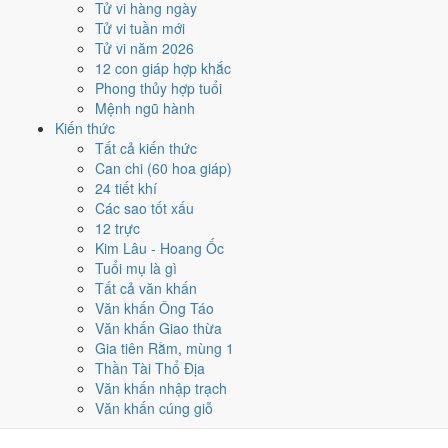
Tử vi hàng ngày
★★★★☆ 8/10
Tử vi tuần mới
4
Tử vi năm 2026
1/10
12 con giáp hợp khắc
T2 · 22/8 âm
Phong thủy hợp tuổi
Bính Dần
Mệnh ngũ hành
★★★☆☆ 6/10
Kiến thức
5
Tất cả kiến thức
4/10
Can chi (60 hoa giáp)
T5 · 25/8 âm
24 tiết khí
Kỷ Tỵ
Các sao tốt xấu
★★★☆☆ 6/10
12 trực
Điểm chấm từ Trực, sao Nhị Thập Bát Tú, Hoàng Đạo - Hắc Đạo và
Kim Lâu - Hoang Ốc
ngày cấm kỵ của riêng việc này
Bảng ngày khai trương cả năm
Tuổi mụ là gì
Tất cả văn khấn
Tháng 10/2018 có ngày nào nên
Văn khấn Ông Táo
Văn khấn Giao thừa
tránh, lỡ kẹt thì xử lý sao?
Gia tiên Rằm, mùng 1
Thần Tài Thổ Địa
Tháng 10/2018 có
2 ngày Rất xấu
rơi vào
7 và 27/10
, cộng thêm
7
Văn khấn nhập trạch
ngày Tam Nương
. Đây là nhóm chồng nhiều yếu tố xấu cùng lúc.
Văn khấn cúng giỗ
Nên tránh khi cưới hỏi, khai trương hay động thổ.