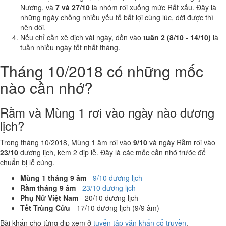
Nương, và
7 và 27/10
là nhóm rơi xuống mức Rất xấu. Đây là
những ngày chồng nhiều yếu tố bất lợi cùng lúc, dời được thì
nên dời.
Nếu chỉ cần xê dịch vài ngày, dồn vào
tuần 2 (8/10 - 14/10)
là
tuần nhiều ngày tốt nhất tháng.
Tháng 10/2018 có những mốc
nào cần nhớ?
Rằm và Mùng 1 rơi vào ngày nào dương
lịch?
Trong tháng 10/2018, Mùng 1 âm rơi vào
9/10
và ngày Rằm rơi vào
23/10
dương lịch, kèm 2 dịp lễ. Đây là các mốc cần nhớ trước để
chuẩn bị lễ cúng.
Mùng 1 tháng 9 âm
-
9/10 dương lịch
Rằm tháng 9 âm
-
23/10 dương lịch
Phụ Nữ Việt Nam
- 20/10 dương lịch
Tết Trùng Cửu
- 17/10 dương lịch (9/9 âm)
Bài khấn cho từng dịp xem ở
tuyển tập văn khấn cổ truyền
.