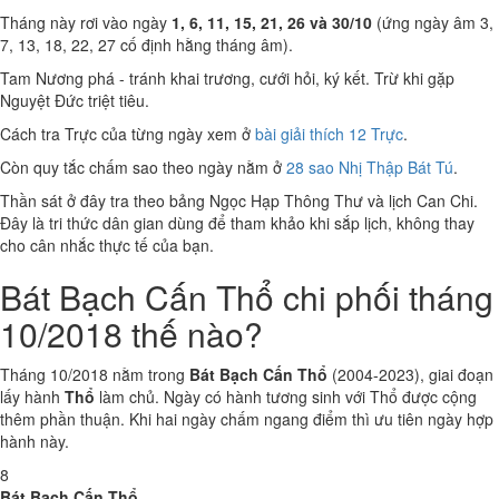
Tháng này rơi vào ngày
1, 6, 11, 15, 21, 26 và 30/10
(ứng ngày âm 3,
7, 13, 18, 22, 27 cố định hằng tháng âm).
Tam Nương phá - tránh khai trương, cưới hỏi, ký kết. Trừ khi gặp
Nguyệt Đức triệt tiêu.
Cách tra Trực của từng ngày xem ở
bài giải thích 12 Trực
.
Còn quy tắc chấm sao theo ngày nằm ở
28 sao Nhị Thập Bát Tú
.
Thần sát ở đây tra theo bảng Ngọc Hạp Thông Thư và lịch Can Chi.
Đây là tri thức dân gian dùng để tham khảo khi sắp lịch, không thay
cho cân nhắc thực tế của bạn.
Bát Bạch Cấn Thổ chi phối tháng
10/2018 thế nào?
Tháng 10/2018 nằm trong
Bát Bạch Cấn Thổ
(2004-2023), giai đoạn
lấy hành
Thổ
làm chủ. Ngày có hành tương sinh với Thổ được cộng
thêm phần thuận. Khi hai ngày chấm ngang điểm thì ưu tiên ngày hợp
hành này.
8
Bát Bạch Cấn Thổ