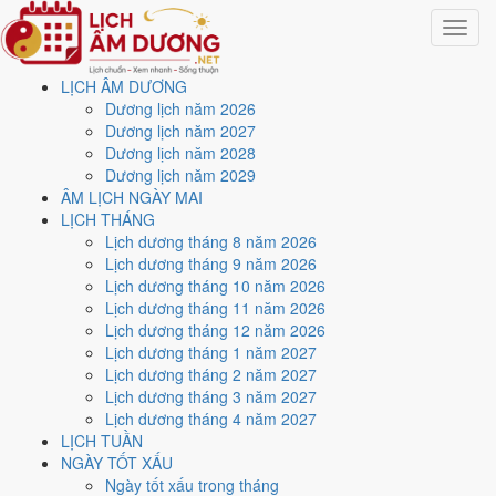
Toggle
navigat
LỊCH ÂM DƯƠNG
Trang chủ
Dương lịch năm 2026
Lịch năm 2018
Dương lịch năm 2027
Tháng 10/2018
Dương lịch năm 2028
Dương lịch năm 2029
Lịch âm dương tháng 10
ÂM LỊCH NGÀY MAI
LỊCH THÁNG
năm 2018 - Tháng Tân Dậu
Lịch dương tháng 8 năm 2026
Lịch dương tháng 9 năm 2026
Lịch dương tháng 10 năm 2026
Tháng 10/2018 ứng với tháng 8 và 9 âm lịch năm Mậu Tuất. Tháng
Lịch dương tháng 11 năm 2026
này có
7 ngày từ mức Tốt trở lên
và
14 ngày nên tránh
, đẹp nhất là
Lịch dương tháng 12 năm 2026
6 và 31/10
. Rằm rơi vào
23/10
.
Lịch dương tháng 1 năm 2027
Tháng 10/2018 có
31 ngày
, gồm 8 ngày thuộc tháng 8 âm và 23 ngày
Lịch dương tháng 2 năm 2027
thuộc tháng 9 âm. Tháng âm đầu tiên là
Tân Dậu
, năm Mậu Tuất.
Lịch dương tháng 3 năm 2027
Lịch dương tháng 4 năm 2027
Thang 5 bậc dùng chung với trang chi tiết từng ngày cho ra
2 ngày
LỊCH TUẦN
Rất tốt
và
5 ngày Tốt
. Đối lại là
14 ngày Xấu trở xuống
. Nhóm đẹp
NGÀY TỐT XẤU
nhất rơi vào
6 và 31/10
.
Ngày tốt xấu trong tháng