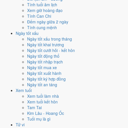
Mỗi việc chấm theo bộ Trực và sao 28 Tú riêng nên ngày đẹp của
Tính tuổi âm lịch
từng việc không trùng nhau. Tháng 10/2018 rộng cửa nhất cho
động
Xem giờ hoàng đạo
thổ
với
15 ngày
đạt từ 6/10, cao nhất là
6/10
. Hẹp nhất là
cưới hỏi
,
Tính Can Chi
chỉ
12 ngày
.
Đếm ngày giữa 2 ngày
Tính cung mệnh
🏪 Khai trương
13
💍 Cưới hỏi
12
🏗️ Động thổ
15
Ngày tốt xấu
✈️ Xuất hành
14
✍️ Ký hợp đồng
14
Ngày tốt xấu trong tháng
🏪 Khai trương
- 13 ngày đạt từ 6/10 trở lên trong tháng 10/2018
Ngày tốt khai trương
Ngày tốt cưới hỏi - kết hôn
1
Ngày tốt động thổ
31/10
Ngày tốt nhập trạch
T4 · 23/9 âm
Ngày tốt mua xe
Bính Thân
Ngày tốt xuất hành
★★★★★ 10/10
Ngày tốt ký hợp đồng
2
Ngày tốt an táng
6/10
Xem tuổi
T7 · 27/8 âm
Xem tuổi làm nhà
Tân Mùi
Xem tuổi kết hôn
★★★★★ 9/10
Tam Tai
3
Kim Lâu - Hoang Ốc
19/10
Tuổi mụ là gì
T6 · 11/9 âm
Tử vi
Giáp Thân