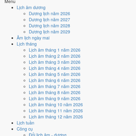
Menu
nhiều ngày tốt nhất?
Lịch âm dương
Dương lịch năm 2026
Dương lịch năm 2027
Ngày tốt tháng 10/2018 dồn về
tuần 2 (8/10 - 14/10)
với
2 ngày
từ
Dương lịch năm 2028
mức Tốt trở lên. Kém nhất là
tuần 3 (15/10 - 21/10)
với
5 ngày xấu
.
Dương lịch năm 2029
Lịch còn xê dịch được thì đặt việc lớn vào tuần 2, né tuần 3.
Âm lịch ngày mai
Muốn xem sát hơn từng ngày trong một tuần, mở
lịch tuần hiện tại
.
Lịch tháng
Lịch âm tháng 1 năm 2026
Bảng thống kê ngày tốt xấu theo tuần
Lịch âm tháng 2 năm 2026
Lịch âm tháng 3 năm 2026
Tuần
Ngày dương
Tốt
Xấu
Phân bố
Đánh giá
Lịch âm tháng 4 năm 2026
Tuần 1
1/10 - 7/10
1
3
⚠️ Cần thận trọng
Lịch âm tháng 5 năm 2026
Tuần 2
8/10 - 14/10
2
3
✅ Tốt nhất tháng
Lịch âm tháng 6 năm 2026
Tuần 3
15/10 - 21/10
1
5
⚠️ Nhiều ngày xấu nhất
Lịch âm tháng 7 năm 2026
Tuần 4
22/10 - 28/10
2
3
⚠️ Cần thận trọng
Lịch âm tháng 8 năm 2026
Tuần 5
29/10 - 31/10
1
0
✅ Tốt
Lịch âm tháng 9 năm 2026
Ngày nào đẹp nhất tháng
Lịch âm tháng 10 năm 2026
Lịch âm tháng 11 năm 2026
10/2018 để cưới hỏi, khai
Lịch âm tháng 12 năm 2026
Lịch tuần
trương?
Công cụ
Đổi lịch âm - dương