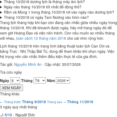
Tháng 10/2018 dương lịch là tháng mấy âm lịch?
Ngày nào tháng 10/2018 tốt nhất để động thổ?
Rằm và Mùng 1 trong tháng 10/2018 rơi vào ngày nào dương lịch?
Tháng 10/2018 có ngày Tam Nương vào hôm nào?
Trang lịch tháng hợp khi bạn còn đang cân nhắc giữa nhiều ngày trong
tháng 10/2018. Khi đã khoanh được ngày, hãy mở trang ngày đó để
xem giờ Hoàng Đạo và việc nên tránh. Còn nếu muốn so nhiều tháng
với nhau,
toàn cảnh 12 tháng năm 2018
cho cái nhìn rộng hơn.
Lịch tháng 10/2018 trên trang tính bằng thuật toán lịch Can Chi và
bảng Trực - Nhị Thập Bát Tú, dùng để tham khảo khi chọn ngày. Việc
hệ trọng nên cân nhắc thêm điều kiện thực tế của gia đình.
Tác giả:
Nguyễn Minh An
·
Cập nhật: 30/07/2026
Tra cứu ngày
Ngày
Tháng
Năm
XEM NGÀY
Tháng khác
Tháng 9/2018
Tháng 11/2018
← Tháng trước
Tháng sau →
3 ngày quý nhất tháng
🌙
5/10
- Nguyệt Đức