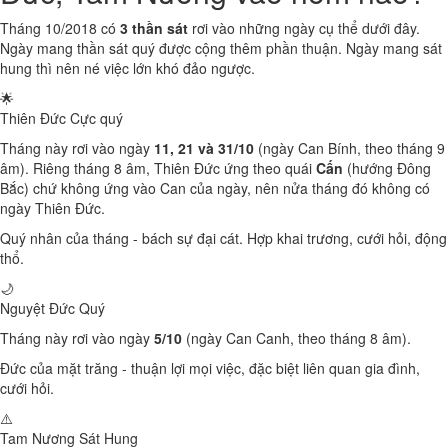
Tháng 10/2018 có
3 thần sát
rơi vào những ngày cụ thể dưới đây.
Ngày mang thần sát quý được cộng thêm phần thuận. Ngày mang sát
hung thì nên né việc lớn khó đảo ngược.
🌟
Thiên Đức
Cực quý
Tháng này rơi vào ngày
11, 21 và 31/10
(ngày Can Bính, theo tháng 9
âm). Riêng tháng 8 âm, Thiên Đức ứng theo quái
Cấn
(hướng Đông
Bắc) chứ không ứng vào Can của ngày, nên nửa tháng đó không có
ngày Thiên Đức.
Quý nhân của tháng - bách sự đại cát. Hợp khai trương, cưới hỏi, động
thổ.
🌙
Nguyệt Đức
Quý
Tháng này rơi vào ngày
5/10
(ngày Can Canh, theo tháng 8 âm).
Đức của mặt trăng - thuận lợi mọi việc, đặc biệt liên quan gia đình,
cưới hỏi.
⚠️
Tam Nương Sát
Hung