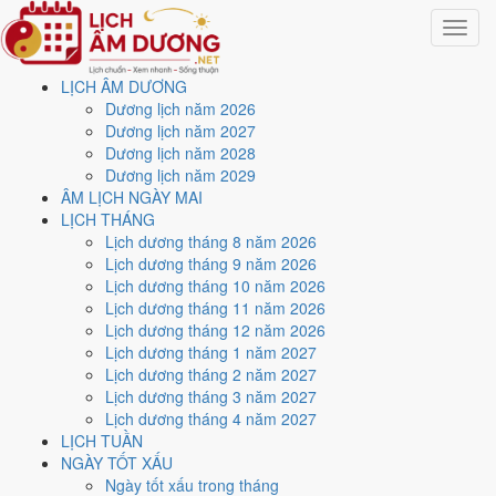
Toggle
navigat
LỊCH ÂM DƯƠNG
Trang chủ
Dương lịch năm 2026
Lịch năm 2018
Dương lịch năm 2027
Tháng 3/2018
Dương lịch năm 2028
Dương lịch năm 2029
Lịch âm dương tháng 3
ÂM LỊCH NGÀY MAI
LỊCH THÁNG
năm 2018 - Tháng Giáp
Lịch dương tháng 8 năm 2026
Lịch dương tháng 9 năm 2026
Dần
Lịch dương tháng 10 năm 2026
Lịch dương tháng 11 năm 2026
Lịch dương tháng 12 năm 2026
Tháng 3/2018 ứng với tháng 1 và 2 âm lịch năm Mậu Tuất. Tháng này
Lịch dương tháng 1 năm 2027
có
8 ngày từ mức Tốt trở lên
và
16 ngày nên tránh
, đẹp nhất là
7,
Lịch dương tháng 2 năm 2027
20 và 28/3
. Rằm rơi vào
2/3 và 31/3
.
Lịch dương tháng 3 năm 2027
Tháng 3/2018 có
31 ngày
, gồm 16 ngày thuộc tháng 1 âm và 15 ngày
Lịch dương tháng 4 năm 2027
thuộc tháng 2 âm. Tháng âm đầu tiên là
Giáp Dần
, năm Mậu Tuất.
LỊCH TUẦN
NGÀY TỐT XẤU
Thang 5 bậc dùng chung với trang chi tiết từng ngày cho ra
3 ngày
Ngày tốt xấu trong tháng
Rất tốt
và
5 ngày Tốt
. Đối lại là
16 ngày Xấu trở xuống
. Nhóm đẹp