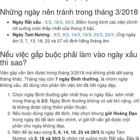
Những ngày nên tránh trong tháng 3/2018
Ngày Rất xấu
-
5/3
,
18/3
,
30/3
. Điểm trung bình các việc chính
rơi xuống mức thấp nhất của thang 5 bậc.
Ngày Tam Nương
-
5/3
,
9/3
,
14/3
,
19/3
,
23/3
,
29/3
. Ứng ngày
âm 3, 7, 13, 18, 22 và 27 cố định hằng tháng âm.
Nếu việc gấp buộc phải làm vào ngày xấu
thì sao?
Việc gấp vẫn làm được trong tháng 3/2018 mà không phải dời sang
tháng khác. Tháng này còn
7 ngày Bình thường
, là nhóm ngày
không xấu, đủ dùng cho phần lớn việc khi đã hết ngày đẹp.
Chọn ngày Bình thường gần nhất thay vì ngày Xấu: sớm nhất
trong tháng là
2/3
. Ngày Bình thường không có sát khí nặng, chỉ
là không được cộng thêm phần thuận.
Nếu buộc đúng ngày đã định, hãy chọn khung
giờ Hoàng Đạo
trong ngày đó để làm việc chính, vì giờ tốt vẫn gỡ được một
phần cho ngày không đẹp.
Nên để lại sau cùng
5, 9, 14, 19, 23 và 29/3
là ngày Tam
Nương, và
5, 18 và 30/3
là nhóm rơi xuống mức Rất xấu. Đây là