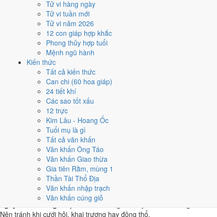
Tử vi hàng ngày
Giáp Thìn
Tử vi tuần mới
★★★★★ 9/10
Tử vi năm 2026
4
12 con giáp hợp khắc
9/3
Phong thủy hợp tuổi
T6 · 22/1 âm
Mệnh ngũ hành
Canh Tý
Kiến thức
★★★★☆ 8/10
Tất cả kiến thức
5
Can chi (60 hoa giáp)
20/3
24 tiết khí
T3 · 4/2 âm
Các sao tốt xấu
Tân Hợi
12 trực
★★★★☆ 8/10
Kim Lâu - Hoang Ốc
Điểm chấm từ Trực, sao Nhị Thập Bát Tú, Hoàng Đạo - Hắc Đạo và
Tuổi mụ là gì
ngày cấm kỵ của riêng việc này
Bảng ngày khai trương cả năm
Tất cả văn khấn
Văn khấn Ông Táo
Tháng 3/2018 có ngày nào nên
Văn khấn Giao thừa
Gia tiên Rằm, mùng 1
tránh, lỡ kẹt thì xử lý sao?
Thần Tài Thổ Địa
Văn khấn nhập trạch
Tháng 3/2018 có
3 ngày Rất xấu
rơi vào
5, 18 và 30/3
, cộng thêm
6
Văn khấn cúng giỗ
ngày Tam Nương
. Đây là nhóm chồng nhiều yếu tố xấu cùng lúc.
Nên tránh khi cưới hỏi, khai trương hay động thổ.