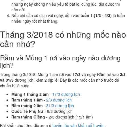
những ngày chồng nhiều yếu tố bất lợi cùng lúc, dời được thì
nên dời.
Nếu chỉ cần xê dịch vài ngày, dồn vào
tuần 1 (1/3 - 4/3)
là tuần
nhiều ngày tốt nhất tháng.
Tháng 3/2018 có những mốc nào
cần nhớ?
Rằm và Mùng 1 rơi vào ngày nào dương
lịch?
Trong tháng 3/2018, Mùng 1 âm rơi vào
17/3
và ngày Rằm rơi vào
2/3
và 31/3
dương lịch, kèm 2 dịp lễ. Đây là các mốc cần nhớ trước để
chuẩn bị lễ cúng.
Mùng 1 tháng 2 âm
-
17/3 dương lịch
Rằm tháng 1 âm
-
2/3 dương lịch
Rằm tháng 2 âm
-
31/3 dương lịch
Quốc Tế Phụ Nữ
- 8/3 dương lịch
Rằm tháng Giêng
- 2/3 dương lịch (15/1 âm)
Bài khấn cho từng dịp xem ở
tuyển tập văn khấn cổ truyền
.