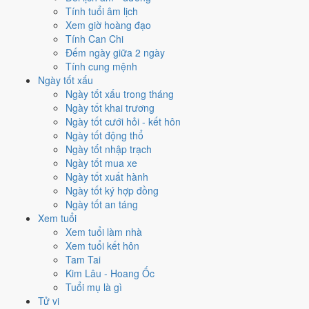
Tính tuổi âm lịch
Mỗi việc chấm theo bộ Trực và sao 28 Tú riêng nên ngày đẹp của
Xem giờ hoàng đạo
từng việc không trùng nhau. Tháng 3/2018 rộng cửa nhất cho
động
Tính Can Chi
thổ
với
14 ngày
đạt từ 6/10, cao nhất là
1/3
. Hẹp nhất là
xuất hành
,
Đếm ngày giữa 2 ngày
chỉ
12 ngày
.
Tính cung mệnh
Ngày tốt xấu
🏪 Khai trương
13
💍 Cưới hỏi
13
🏗️ Động thổ
14
Ngày tốt xấu trong tháng
✈️ Xuất hành
12
✍️ Ký hợp đồng
14
Ngày tốt khai trương
🏪 Khai trương
- 13 ngày đạt từ 6/10 trở lên trong tháng 3/2018
Ngày tốt cưới hỏi - kết hôn
Ngày tốt động thổ
1
Ngày tốt nhập trạch
1/3
Ngày tốt mua xe
T5 · 14/1 âm
Ngày tốt xuất hành
Nhâm Thìn
Ngày tốt ký hợp đồng
★★★★★ 9/10
Ngày tốt an táng
2
Xem tuổi
7/3
Xem tuổi làm nhà
T4 · 20/1 âm
Xem tuổi kết hôn
Mậu Tuất
Tam Tai
★★★★★ 9/10
Kim Lâu - Hoang Ốc
3
Tuổi mụ là gì
13/3
Tử vi
T3 · 26/1 âm