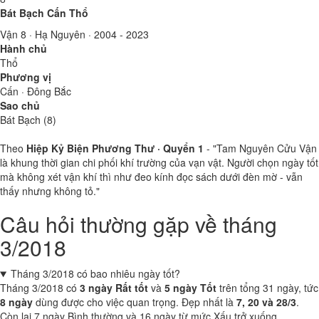
Bát Bạch Cấn Thổ
Vận 8 · Hạ Nguyên · 2004 - 2023
Hành chủ
Thổ
Phương vị
Cấn · Đông Bắc
Sao chủ
Bát Bạch (8)
Theo
Hiệp Kỷ Biện Phương Thư · Quyển 1
- "Tam Nguyên Cửu Vận
là khung thời gian chi phối khí trường của vạn vật. Người chọn ngày tốt
mà không xét vận khí thì như đeo kính đọc sách dưới đèn mờ - vẫn
thấy nhưng không tỏ."
Câu hỏi thường gặp về tháng
3/2018
Tháng 3/2018 có bao nhiêu ngày tốt?
Tháng 3/2018 có
3 ngày Rất tốt
và
5 ngày Tốt
trên tổng 31 ngày, tức
8 ngày
dùng được cho việc quan trọng. Đẹp nhất là
7, 20 và 28/3
.
Còn lại 7 ngày Bình thường và 16 ngày từ mức Xấu trở xuống.