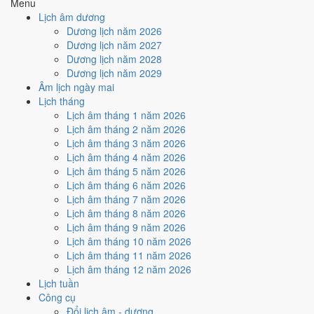
Menu
hiếm)
Lịch âm dương
Dương lịch năm 2026
Tuần nào trong tháng 3/2018
Dương lịch năm 2027
nhiều ngày tốt nhất?
Dương lịch năm 2028
Dương lịch năm 2029
Âm lịch ngày mai
Ngày tốt tháng 3/2018 dồn về
tuần 1 (1/3 - 4/3)
với
2 ngày
từ mức Tốt
Lịch tháng
trở lên. Kém nhất là
tuần 2 (5/3 - 11/3)
với
5 ngày xấu
. Lịch còn xê
Lịch âm tháng 1 năm 2026
dịch được thì đặt việc lớn vào tuần 1, né tuần 2.
Lịch âm tháng 2 năm 2026
Muốn xem sát hơn từng ngày trong một tuần, mở
lịch tuần hiện tại
.
Lịch âm tháng 3 năm 2026
Lịch âm tháng 4 năm 2026
Bảng thống kê ngày tốt xấu theo tuần
Lịch âm tháng 5 năm 2026
Lịch âm tháng 6 năm 2026
Tuần
Ngày dương
Tốt
Xấu
Phân bố
Đánh giá
Lịch âm tháng 7 năm 2026
Tuần 1
1/3 - 4/3
2
1
✅ Tốt nhất tháng
Lịch âm tháng 8 năm 2026
Tuần 2
5/3 - 11/3
2
5
⚠️ Nhiều ngày xấu nhất
Lịch âm tháng 9 năm 2026
Tuần 3
12/3 - 18/3
2
3
⚠️ Cần thận trọng
Lịch âm tháng 10 năm 2026
Tuần 4
19/3 - 25/3
1
3
⚠️ Cần thận trọng
Lịch âm tháng 11 năm 2026
Tuần 5
26/3 - 31/3
1
4
⚠️ Cần thận trọng
Lịch âm tháng 12 năm 2026
Ngày nào đẹp nhất tháng 3/2018
Lịch tuần
Công cụ
để cưới hỏi, khai trương?
Đổi lịch âm - dương