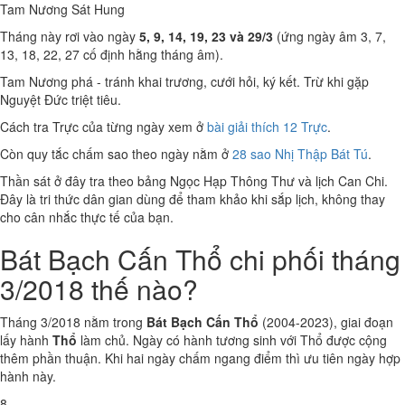
Tam Nương Sát
Hung
Tháng này rơi vào ngày
5, 9, 14, 19, 23 và 29/3
(ứng ngày âm 3, 7,
13, 18, 22, 27 cố định hằng tháng âm).
Tam Nương phá - tránh khai trương, cưới hỏi, ký kết. Trừ khi gặp
Nguyệt Đức triệt tiêu.
Cách tra Trực của từng ngày xem ở
bài giải thích 12 Trực
.
Còn quy tắc chấm sao theo ngày nằm ở
28 sao Nhị Thập Bát Tú
.
Thần sát ở đây tra theo bảng Ngọc Hạp Thông Thư và lịch Can Chi.
Đây là tri thức dân gian dùng để tham khảo khi sắp lịch, không thay
cho cân nhắc thực tế của bạn.
Bát Bạch Cấn Thổ chi phối tháng
3/2018 thế nào?
Tháng 3/2018 nằm trong
Bát Bạch Cấn Thổ
(2004-2023), giai đoạn
lấy hành
Thổ
làm chủ. Ngày có hành tương sinh với Thổ được cộng
thêm phần thuận. Khi hai ngày chấm ngang điểm thì ưu tiên ngày hợp
hành này.
8