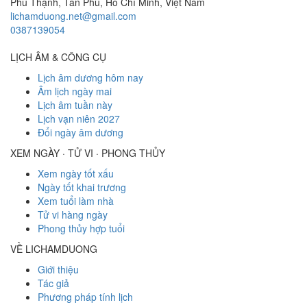
Phú Thạnh, Tân Phú
,
Hồ Chí Minh
,
Việt Nam
lichamduong.net@gmail.com
0387139054
LỊCH ÂM & CÔNG CỤ
Lịch âm dương hôm nay
Âm lịch ngày mai
Lịch âm tuần này
Lịch vạn niên 2027
Đổi ngày âm dương
XEM NGÀY · TỬ VI · PHONG THỦY
Xem ngày tốt xấu
Ngày tốt khai trương
Xem tuổi làm nhà
Tử vi hàng ngày
Phong thủy hợp tuổi
VỀ LICHAMDUONG
Giới thiệu
Tác giả
Phương pháp tính lịch