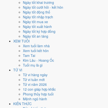
Ngày tốt khai trương
nhất rơi vào
7, 20 và 28/3
.
Ngày tốt cưới hỏi - kết hôn
Xét theo từng việc,
động thổ
rộng cửa nhất với
14 ngày
đạt từ 6/10.
Ngày tốt động thổ
Xuất hành
hẹp nhất, chỉ
12 ngày
. Việc nào kén ngày thì nên chốt lịch
Ngày tốt nhập trạch
sớm.
Ngày tốt mua xe
Ngày tốt xuất hành
3
Ngày tốt ký hợp đồng
Ngày rất tốt
Ngày tốt an táng
5
XEM TUỔI
Ngày tốt
Xem tuổi làm nhà
16
Xem tuổi kết hôn
Ngày xấu
Tam Tai
5
Kim Lâu - Hoang Ốc
Ngày quý hiếm
Tuổi mụ là gì
Lịch âm dương tháng 3/2018 chi
TỬ VI
Tử vi hàng ngày
tiết từng ngày
Tử vi tuần mới
Tử vi năm 2026
12 con giáp hợp khắc
Tháng
Năm
XEM
Phong thủy hợp tuổi
Lưới lịch dưới đây trải đủ
31 ngày
của tháng 3/2018. Mỗi ô ghi ngày
Mệnh ngũ hành
dương, ngày âm và can chi ngày, tô màu theo 5 mức. Tháng này có
8
KIẾN THỨC
ngày từ mức Tốt trở lên
và
16 ngày từ mức Xấu trở xuống
.