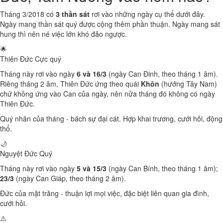
Tháng 3/2018 có
3 thần sát
rơi vào những ngày cụ thể dưới đây.
Ngày mang thần sát quý được cộng thêm phần thuận. Ngày mang sát
hung thì nên né việc lớn khó đảo ngược.
🌟
Thiên Đức
Cực quý
Tháng này rơi vào ngày
6 và 16/3
(ngày Can Đinh, theo tháng 1 âm).
Riêng tháng 2 âm, Thiên Đức ứng theo quái
Khôn
(hướng Tây Nam)
chứ không ứng vào Can của ngày, nên nửa tháng đó không có ngày
Thiên Đức.
Quý nhân của tháng - bách sự đại cát. Hợp khai trương, cưới hỏi, động
thổ.
🌙
Nguyệt Đức
Quý
Tháng này rơi vào ngày
5 và 15/3
(ngày Can Bính, theo tháng 1 âm);
23/3
(ngày Can Giáp, theo tháng 2 âm).
Đức của mặt trăng - thuận lợi mọi việc, đặc biệt liên quan gia đình,
cưới hỏi.
⚠️