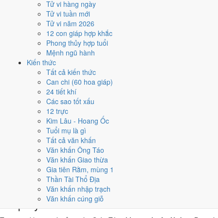
Tử vi hàng ngày
Giáp Tý, nhờ người tuổi này thay mặt động thổ hoặc nhận lễ
Tử vi tuần mới
giúp giảm phần xung của gia chủ. Cách chọn người mượn tuổi
Tử vi năm 2026
xem tại
hướng dẫn xem tuổi làm nhà
.
12 con giáp hợp khắc
Các cách trên dựa trên quy tắc lịch pháp truyền thống, mang tính
Phong thủy hợp tuổi
tham khảo văn hóa - tín ngưỡng, không thay thế quyết định chuyên
Mệnh ngũ hành
môn của bạn.
Kiến thức
Tất cả kiến thức
Giờ hoàng đạo ngày 16/1/2021 là
Can chi (60 hoa giáp)
24 tiết khí
những giờ nào?
Các sao tốt xấu
12 trực
Ngày Giáp Tý có
6 giờ Hoàng Đạo
:
Tý (23h-01h), Sửu (01h-03h),
Kim Lâu - Hoang Ốc
Mão (05h-07h), Ngọ (11h-13h), Thân (15h-17h), Dậu (17h-19h)
.
Tuổi mụ là gì
Khung dễ sắp xếp nhất trong giờ hành chính là
Ngọ (11h-13h)
, còn 6
Tất cả văn khấn
khung Hắc Đạo nên né khi ký kết hoặc xuất hành.
Văn khấn Ông Táo
Văn khấn Giao thừa
0
1
2
3
4
5
6
7
8
9
10
11
12
13
14
15
16
17
18
19
20
21
22
23
Gia tiên Rằm, mùng 1
Hoàng đạo (tốt)
Hắc đạo (xấu)
Giờ hiện tại
Thần Tài Thổ Địa
6 giờ Hoàng Đạo và 6 giờ Hắc Đạo ngày
Văn khấn nhập trạch
Văn khấn cúng giỗ
Giáp Tý