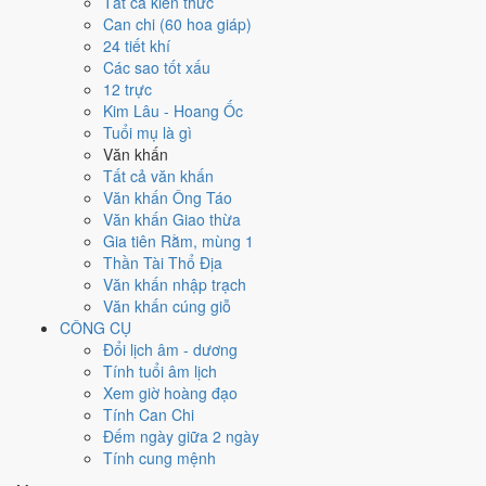
Tất cả kiến thức
việc gì?
Can chi (60 hoa giáp)
24 tiết khí
Các sao tốt xấu
Ngày 16/1/2021 đạt
3.0/10
trung bình cho 7 việc chính: cao nhất là
12 trực
Sửa nhà - tu tạo (8/10)
, thấp nhất là
Học hành - thi cử (3/10)
. Trực
Kim Lâu - Hoang Ốc
Bế (ngày đóng cửa, bế tắc) và gặp Sao Thiên Hình hắc đạo nên điểm
Tuổi mụ là gì
từng việc chênh nhau như bảng dưới.
Văn khấn
💍
Cưới hỏi - đính hôn
Tất cả văn khấn
3
/10
Xấu
Văn khấn Ông Táo
Cưới hỏi - đính hôn hôm nay ở
mức xấu (3/10)
do
Trực Bế,
Văn khấn Giao thừa
Sao Đê và Ngày Hắc Đạo
gây bất lợi.
Gia tiên Rằm, mùng 1
Thần Tài Thổ Địa
Cách tính ngày tốt
Văn khấn nhập trạch
🏪
Khai trương - mở cửa hàng
Văn khấn cúng giỗ
3
/10
Xấu
CÔNG CỤ
Khai trương - mở cửa hàng hôm nay ở
mức xấu (3/10)
do
Trực
Đổi lịch âm - dương
Bế và Ngày Hắc Đạo
gây bất lợi.
Tính tuổi âm lịch
Cách tính ngày tốt
Xem giờ hoàng đạo
🤝
Ký hợp đồng - giao ước
Tính Can Chi
3
/10
Xấu
Đếm ngày giữa 2 ngày
Ký hợp đồng - giao ước hôm nay ở
mức xấu (3/10)
do
Trực Bế
Tính cung mệnh
và Ngày Hắc Đạo
gây bất lợi.