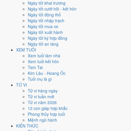
Thứ Bảy
Ngày tốt khai trương
Ngày Âm
Ngày tốt cưới hỏi - kết hôn
Tháng 1 năm 2021
Ngày tốt động thổ
16
Ngày tốt nhập trạch
Tháng 12 âm năm 2020
Ngày tốt mua xe
4
Ngày tốt xuất hành
Tiết Tiểu Hàn
Ngày tốt ký hợp đồng
Giờ
Ngày tốt an táng
Giáp Tý
XEM TUỔI
Ngày 4
Xem tuổi làm nhà
Giáp Tý
Xem tuổi kết hôn
Tháng 12
Tam Tai
Kỷ Sửu
Kim Lâu - Hoang Ốc
Năm 2020
Tuổi mụ là gì
Canh Tý
TỬ VI
Tử vi hàng ngày
Ngày Giáp Tý có Trực
Bế
(ngày đóng cửa, bế tắc) và gặp Sao
Thiên
Tử vi tuần mới
Hình hắc đạo
. Điểm trung bình 7 việc chính chỉ
3.0/10
nên đây là
Tử vi năm 2026
Ngày Đại Hung
, tránh hẳn cưới hỏi, khai trương, động thổ.
12 con giáp hợp khắc
Phong thủy hợp tuổi
Tuổi
Thân, Thìn, Sửu
hợp ngày; tuổi
Ngọ
nên thận trọng (Lục Xung).
Mệnh ngũ hành
Ngày 16/1/2021 tốt hay xấu cho
KIẾN THỨC