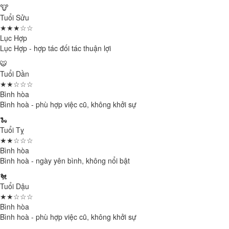
🐮
Tuổi Sửu
★★★☆☆
Lục Hợp
Lục Hợp - hợp tác đối tác thuận lợi
🐯
Tuổi Dần
★★☆☆☆
Bình hòa
Bình hoà - phù hợp việc cũ, không khởi sự
🐍
Tuổi Tỵ
★★☆☆☆
Bình hòa
Bình hoà - ngày yên bình, không nổi bật
🐔
Tuổi Dậu
★★☆☆☆
Bình hòa
Bình hoà - phù hợp việc cũ, không khởi sự