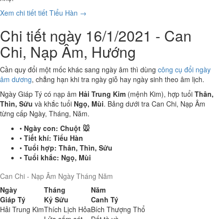
Xem chi tiết tiết Tiểu Hàn →
Chi tiết ngày 16/1/2021 - Can
Chi, Nạp Âm, Hướng
Cần quy đổi một mốc khác sang ngày âm thì dùng
công cụ đổi ngày
âm dương
, chẳng hạn khi tra ngày giỗ hay ngày sinh theo âm lịch.
Ngày Giáp Tý có nạp âm
Hải Trung Kim
(mệnh Kim), hợp tuổi
Thân,
Thìn, Sửu
và khắc tuổi
Ngọ, Mùi
. Bảng dưới tra Can Chi, Nạp Âm
từng cấp Ngày, Tháng, Năm.
•
Ngày con:
Chuột 🐭
•
Tiết khí:
Tiểu Hàn
•
Tuổi hợp:
Thân, Thìn, Sửu
•
Tuổi khắc:
Ngọ, Mùi
Can Chi - Nạp Âm Ngày Tháng Năm
Ngày
Tháng
Năm
Giáp Tý
Kỷ Sửu
Canh Tý
Hải Trung Kim
Thích Lịch Hỏa
Bích Thượng Thổ