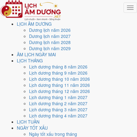
Togg
navig
LỊCH ÂM DƯƠNG
Trang chủ
Dương lịch năm 2026
Lịch năm 2021
Dương lịch năm 2027
Tháng 1/2021
Dương lịch năm 2028
Ngày 16/1/2021 (Giáp Tý)
Dương lịch năm 2029
ÂM LỊCH NGÀY MAI
Xem ngày
16/1/2021
dương
LỊCH THÁNG
Lịch dương tháng 8 năm 2026
lịch - Ngày 4/12 âm lịch
Lịch dương tháng 9 năm 2026
Lịch dương tháng 10 năm 2026
(Giáp Tý) tốt hay xấu?
Lịch dương tháng 11 năm 2026
Lịch dương tháng 12 năm 2026
Lịch dương tháng 1 năm 2027
Ngày 16/1/2021 dương lịch (Thứ Bảy) là ngày 4/12/2020 âm lịch
,
Lịch dương tháng 2 năm 2027
tức ngày
Giáp Tý
- Chi sinh Can, Trực Bế, Sao Đê, nạp âm Hải Trung
Lịch dương tháng 3 năm 2027
Kim. Tổng hòa, đây là
Ngày Đại Hung
với điểm trung bình
3.0/10
cho
Lịch dương tháng 4 năm 2027
các việc quan trọng. Giờ Hoàng Đạo trong ngày:
Tý, Sửu, Mão, Ngọ,
LỊCH TUẦN
Thân, Dậu
.
NGÀY TỐT XẤU
Ngày Dương
Ngày tốt xấu trong tháng