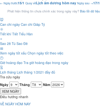
15/1
Lịch âm dương hôm nay
17/1
← Ngày trước
Quay về
Ngày sau →
Phát hiện thông tin chưa chính xác trong ngày này?
Báo lỗi dữ liệu
🐭
Can chi ngày
Can chi Giáp Tý
🌞
Tiết khí
Tiết Tiểu Hàn
⭐
Sao 28 Tú
Sao Đê
📅
Xem ngày tốt xấu
Chọn ngày tốt theo việc
🕐
Giờ hoàng đạo
Tra giờ hoàng đạo trong ngày
🗓️
Lịch tháng
Lịch tháng 1/2021 đầy đủ
Tra cứu ngày
Ngày
Tháng
Năm
XEM NGÀY
Điều hướng nhanh
VỀ NGÀY HÔM NAY