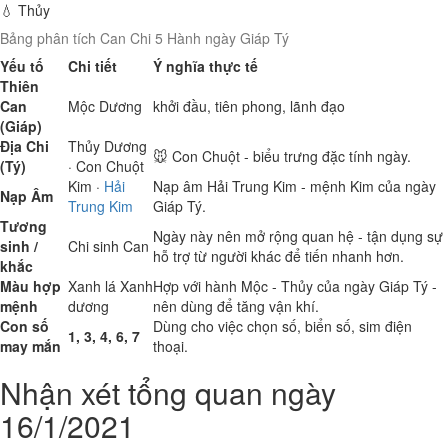
💧 Thủy
Bảng phân tích Can Chi 5 Hành ngày Giáp Tý
Yếu tố
Chi tiết
Ý nghĩa thực tế
Thiên
Can
Mộc
Dương
khởi đầu, tiên phong, lãnh đạo
(Giáp)
Địa Chi
Thủy
Dương
🐭 Con Chuột - biểu trưng đặc tính ngày.
(Tý)
· Con Chuột
Kim
·
Hải
Nạp âm Hải Trung Kim - mệnh Kim của ngày
Nạp Âm
Trung Kim
Giáp Tý.
Tương
Ngày này nên mở rộng quan hệ - tận dụng sự
sinh /
Chi sinh Can
hỗ trợ từ người khác để tiến nhanh hơn.
khắc
Màu hợp
Xanh lá
Xanh
Hợp với hành Mộc - Thủy của ngày Giáp Tý -
mệnh
dương
nên dùng để tăng vận khí.
Con số
Dùng cho việc chọn số, biển số, sim điện
1, 3, 4, 6, 7
may mắn
thoại.
Nhận xét tổng quan ngày
16/1/2021