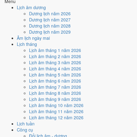
Menu
Cách tính ngày tốt
Lịch âm dương
🏗️
Động thổ - khởi công
Dương lịch năm 2026
3
/10
Xấu
Dương lịch năm 2027
Động thổ - khởi công hôm nay ở
mức xấu (3/10)
do
Trực Bế và
Dương lịch năm 2028
Ngày Hắc Đạo
gây bất lợi.
Dương lịch năm 2029
Âm lịch ngày mai
Cách tính ngày tốt
Lịch tháng
🏡
Nhập trạch - vào nhà mới
Lịch âm tháng 1 năm 2026
3
/10
Xấu
Lịch âm tháng 2 năm 2026
Nhập trạch - vào nhà mới hôm nay ở
mức xấu (3/10)
do
Trực
Lịch âm tháng 3 năm 2026
Bế và Ngày Hắc Đạo
gây bất lợi.
Lịch âm tháng 4 năm 2026
Cách tính ngày tốt
Lịch âm tháng 5 năm 2026
🚗
Mua xe - tậu xe
Lịch âm tháng 6 năm 2026
3
/10
Xấu
Lịch âm tháng 7 năm 2026
Mua xe - tậu xe hôm nay ở
mức xấu (3/10)
do
Trực Bế và
Lịch âm tháng 8 năm 2026
Ngày Hắc Đạo
gây bất lợi.
Lịch âm tháng 9 năm 2026
Lịch âm tháng 10 năm 2026
Cách tính ngày tốt
Lịch âm tháng 11 năm 2026
✈️
Xuất hành - đi xa
Lịch âm tháng 12 năm 2026
3
/10
Xấu
Lịch tuần
Xuất hành - đi xa hôm nay ở
mức xấu (3/10)
do
Trực Bế và
Công cụ
Ngày Hắc Đạo
gây bất lợi.
Đổi lịch âm - dương