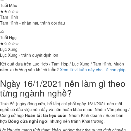
Tuổi Mão
★★☆☆☆
Tam Hình
Tam Hình - nhẫn nại, tránh đối đầu
🐴
Tuổi Ngọ
★☆☆☆☆
Lục Xung
Lục Xung - tránh quyết định lớn
Kết quả dựa trên Lục Hợp / Tam Hợp / Lục Xung / Tam Hình. Muốn
nắm xu hướng vận khí cả tuần?
Xem tử vi tuần này cho 12 con giáp
Ngày 16/1/2021 nên làm gì theo
từng ngành nghề?
Trực Bế (ngày đóng cửa, bế tắc) chi phối ngày 16/1/2021 nên mỗi
nghề có đầu việc nên đẩy và nên hoãn khác nhau. Nhóm Văn phòng /
Công sở hợp
Hoàn tất tài liệu cuối
. Nhóm Kinh doanh / Buôn bán
hợp
Đóng cửa nghỉ ngơi
nhưng nên tránh Khai trương.
Lời khuyên mang tính tham khảo, không thay thế quyết định chuyên