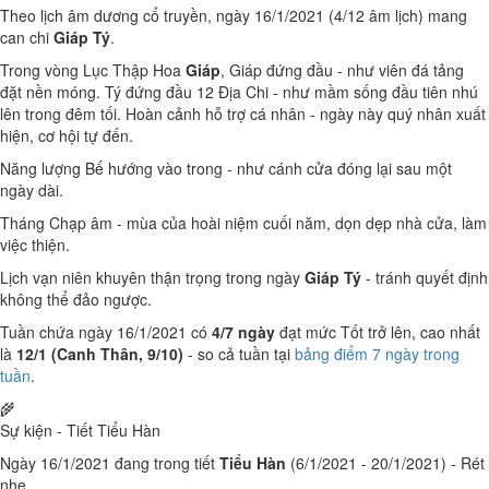
Theo lịch âm dương cổ truyền, ngày 16/1/2021 (4/12 âm lịch) mang
can chi
Giáp Tý
.
Trong vòng Lục Thập Hoa
Giáp
, Giáp đứng đầu - như viên đá tảng
đặt nền móng. Tý đứng đầu 12 Địa Chi - như mầm sống đầu tiên nhú
lên trong đêm tối. Hoàn cảnh hỗ trợ cá nhân - ngày này quý nhân xuất
hiện, cơ hội tự đến.
Năng lượng Bế hướng vào trong - như cánh cửa đóng lại sau một
ngày dài.
Tháng Chạp âm - mùa của hoài niệm cuối năm, dọn dẹp nhà cửa, làm
việc thiện.
Lịch vạn niên khuyên thận trọng trong ngày
Giáp Tý
- tránh quyết định
không thể đảo ngược.
Tuần chứa ngày 16/1/2021 có
4/7 ngày
đạt mức Tốt trở lên, cao nhất
là
12/1 (Canh Thân, 9/10)
- so cả tuần tại
bảng điểm 7 ngày trong
tuần
.
🌾
Sự kiện - Tiết Tiểu Hàn
Ngày 16/1/2021 đang trong tiết
Tiểu Hàn
(6/1/2021 - 20/1/2021) - Rét
nhẹ.