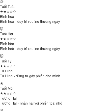
🐶
Tuổi Tuất
★★☆☆☆
Bình hòa
Bình hoà - duy trì routine thường ngày
🐷
Tuổi Hợi
★★☆☆☆
Bình hòa
Bình hoà - duy trì routine thường ngày
🐭
Tuổi Tý
★★☆☆☆
Tự Hình
Tự Hình - đừng tự gây phiền cho mình
🐐
Tuổi Mùi
★★☆☆☆
Tương Hại
Tương Hại - nhẫn nại với phiền toái nhỏ
🐰