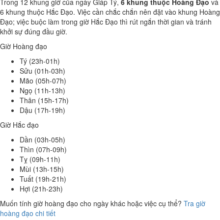
Trong 12 khung giờ của ngày Giáp Tý,
6 khung thuộc Hoàng Đạo
và
6 khung thuộc Hắc Đạo. Việc cần chắc chắn nên đặt vào khung Hoàng
Đạo; việc buộc làm trong giờ Hắc Đạo thì rút ngắn thời gian và tránh
khởi sự đúng đầu giờ.
Giờ Hoàng đạo
Tý (23h-01h)
Sửu (01h-03h)
Mão (05h-07h)
Ngọ (11h-13h)
Thân (15h-17h)
Dậu (17h-19h)
Giờ Hắc đạo
Dần (03h-05h)
Thìn (07h-09h)
Tỵ (09h-11h)
Mùi (13h-15h)
Tuất (19h-21h)
Hợi (21h-23h)
Muốn tính giờ hoàng đạo cho ngày khác hoặc việc cụ thể?
Tra giờ
hoàng đạo chi tiết