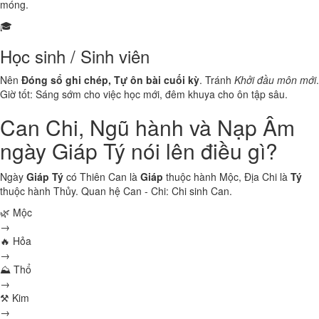
móng.
🎓
Học sinh / Sinh viên
Nên
Đóng sổ ghi chép, Tự ôn bài cuối kỳ
. Tránh
Khởi đầu môn mới
.
Giờ tốt: Sáng sớm cho việc học mới, đêm khuya cho ôn tập sâu.
Can Chi, Ngũ hành và Nạp Âm
ngày Giáp Tý nói lên điều gì?
Ngày
Giáp Tý
có Thiên Can là
Giáp
thuộc hành
Mộc
, Địa Chi là
Tý
thuộc hành
Thủy
. Quan hệ Can - Chi:
Chi sinh Can
.
🌿 Mộc
→
🔥 Hỏa
→
⛰ Thổ
→
⚒ Kim
→