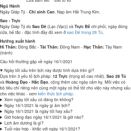
Lửa sấm sét
Đất tò vò
Ngũ Hành
Ngày Giáp Tý -
Chi sinh Can
. Nạp âm Hải Trung Kim.
Sao - Trực
Ngày Giáp Tý do
Sao Đê
(Lạc (Vạc)) và
Trực Bế
chi phối, ngày đóng
cửa, bế tắc - đặc tính đầy đủ xem ở
sao Đê trong 28 Tú
.
Hướng xuất hành
Hỉ Thần:
Đông Bắc -
Tài Thần:
Đông Nam -
Hạc Thần:
Tây Nam
(tránh)
Câu hỏi thường gặp về ngày 16/1/2021
Ngày tốt xấu trên lịch này được tính dựa trên gì?
Dựa trên 3 yếu tố lịch pháp:
12 Trực
(trọng số cao nhất),
Sao 28 Tú
và
Hoàng Đạo - Hắc Đạo
, cộng thêm các ngày cấm kỵ. Mỗi việc có
bộ tiêu chí riêng nên cùng một ngày có thể tốt cho việc này nhưng xấu
cho việc khác - xem
kiến thức lịch pháp
.
Xem ngày tốt xấu có đáng tin không?
Ngày 16/1/2021 là ngày gì âm lịch?
Ngày 16/1/2021 là ngày tốt hay xấu?
Giờ hoàng đạo ngày 16/1/2021 là giờ nào?
Lịch âm dương là gì?
Tuổi nào hợp - khắc với ngày 16/1/2021?