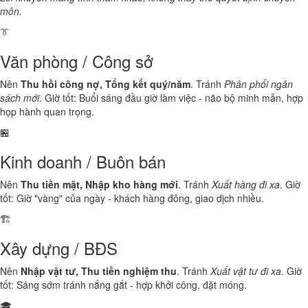
môn.
👔
Văn phòng / Công sở
Nên
Thu hồi công nợ, Tổng kết quý/năm
. Tránh
Phân phối ngân
sách mới
. Giờ tốt: Buổi sáng đầu giờ làm việc - não bộ minh mẫn, hợp
họp hành quan trọng.
🏪
Kinh doanh / Buôn bán
Nên
Thu tiền mặt, Nhập kho hàng mới
. Tránh
Xuất hàng đi xa
. Giờ
tốt: Giờ "vàng" của ngày - khách hàng đông, giao dịch nhiều.
🏗️
Xây dựng / BĐS
Nên
Nhập vật tư, Thu tiền nghiệm thu
. Tránh
Xuất vật tư đi xa
. Giờ
tốt: Sáng sớm tránh nắng gắt - hợp khởi công, đặt móng.
🎓