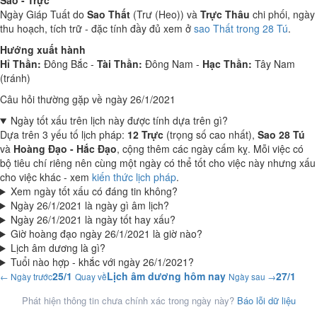
Sao - Trực
Ngày Giáp Tuất do
Sao Thất
(Trư (Heo)) và
Trực Thâu
chi phối, ngày
thu hoạch, tích trữ - đặc tính đầy đủ xem ở
sao Thất trong 28 Tú
.
Hướng xuất hành
Hỉ Thần:
Đông Bắc -
Tài Thần:
Đông Nam -
Hạc Thần:
Tây Nam
(tránh)
Câu hỏi thường gặp về ngày 26/1/2021
Ngày tốt xấu trên lịch này được tính dựa trên gì?
Dựa trên 3 yếu tố lịch pháp:
12 Trực
(trọng số cao nhất),
Sao 28 Tú
và
Hoàng Đạo - Hắc Đạo
, cộng thêm các ngày cấm kỵ. Mỗi việc có
bộ tiêu chí riêng nên cùng một ngày có thể tốt cho việc này nhưng xấu
cho việc khác - xem
kiến thức lịch pháp
.
Xem ngày tốt xấu có đáng tin không?
Ngày 26/1/2021 là ngày gì âm lịch?
Ngày 26/1/2021 là ngày tốt hay xấu?
Giờ hoàng đạo ngày 26/1/2021 là giờ nào?
Lịch âm dương là gì?
Tuổi nào hợp - khắc với ngày 26/1/2021?
25/1
Lịch âm dương hôm nay
27/1
← Ngày trước
Quay về
Ngày sau →
Phát hiện thông tin chưa chính xác trong ngày này?
Báo lỗi dữ liệu