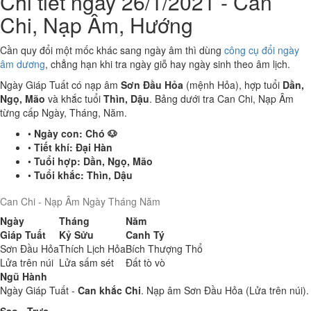
Chi tiết ngày 26/1/2021 - Can
Chi, Nạp Âm, Hướng
Cần quy đổi một mốc khác sang ngày âm thì dùng
công cụ đổi ngày
âm dương
, chẳng hạn khi tra ngày giỗ hay ngày sinh theo âm lịch.
Ngày Giáp Tuất có nạp âm
Sơn Đầu Hỏa
(mệnh Hỏa), hợp tuổi
Dần,
Ngọ, Mão
và khắc tuổi
Thìn, Dậu
. Bảng dưới tra Can Chi, Nạp Âm
từng cấp Ngày, Tháng, Năm.
•
Ngày con:
Chó 🐶
•
Tiết khí:
Đại Hàn
•
Tuổi hợp:
Dần, Ngọ, Mão
•
Tuổi khắc:
Thìn, Dậu
Can Chi - Nạp Âm Ngày Tháng Năm
Ngày
Tháng
Năm
Giáp Tuất
Kỷ Sửu
Canh Tý
Sơn Đầu Hỏa
Thích Lịch Hỏa
Bích Thượng Thổ
Lửa trên núi
Lửa sấm sét
Đất tò vò
Ngũ Hành
Ngày Giáp Tuất -
Can khắc Chi
. Nạp âm Sơn Đầu Hỏa (Lửa trên núi).