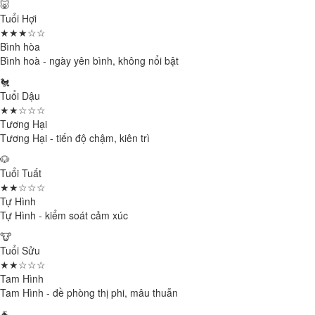
🐷
Tuổi Hợi
★★★☆☆
Bình hòa
Bình hoà - ngày yên bình, không nổi bật
🐔
Tuổi Dậu
★★☆☆☆
Tương Hại
Tương Hại - tiến độ chậm, kiên trì
🐶
Tuổi Tuất
★★☆☆☆
Tự Hình
Tự Hình - kiểm soát cảm xúc
🐮
Tuổi Sửu
★★☆☆☆
Tam Hình
Tam Hình - đề phòng thị phi, mâu thuẫn
🐐