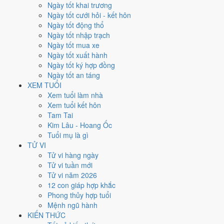
Thứ Ba
Ngày tốt khai trương
Ngày Âm
Ngày tốt cưới hỏi - kết hôn
Tháng 1 năm 2021
Ngày tốt động thổ
26
Ngày tốt nhập trạch
Tháng 12 âm năm 2020
Ngày tốt mua xe
14
Ngày tốt xuất hành
Tiết Đại Hàn
Ngày tốt ký hợp đồng
Giờ
Ngày tốt an táng
Giáp Tý
XEM TUỔI
Ngày 14
Xem tuổi làm nhà
Giáp Tuất
Xem tuổi kết hôn
Tháng 12
Tam Tai
Kỷ Sửu
Kim Lâu - Hoang Ốc
Năm 2020
Tuổi mụ là gì
Canh Tý
TỬ VI
Tử vi hàng ngày
Ngày Giáp Tuất có Trực
Thâu
(ngày thu hoạch, tích trữ) và gặp Sao
Tử vi tuần mới
Thanh Long hoàng đạo
. Điểm trung bình 7 việc chính
6.4/10
nên
Tử vi năm 2026
đây là
Ngày Bình Hòa
, phù hợp với công việc thường ngày.
12 con giáp hợp khắc
Phong thủy hợp tuổi
Tuổi
Dần, Ngọ, Mão
hợp ngày; tuổi
Thìn
nên thận trọng (Lục Xung).
Mệnh ngũ hành
Ngày 26/1/2021 tốt hay xấu cho
KIẾN THỨC