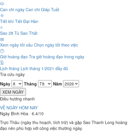
🐶
Can chi ngày
Can chi Giáp Tuất
🌞
Tiết khí
Tiết Đại Hàn
⭐
Sao 28 Tú
Sao Thất
📅
Xem ngày tốt xấu
Chọn ngày tốt theo việc
🕐
Giờ hoàng đạo
Tra giờ hoàng đạo trong ngày
🗓️
Lịch tháng
Lịch tháng 1/2021 đầy đủ
Tra cứu ngày
Ngày
Tháng
Năm
XEM NGÀY
Điều hướng nhanh
VỀ NGÀY HÔM NAY
Ngày Bình Hòa · 6.4/10
Trực Thâu (ngày thu hoạch, tích trữ) và gặp Sao Thanh Long hoàng
đạo nên phù hợp với công việc thường ngày.