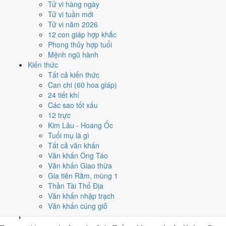
Tử vi hàng ngày
Giáp Tuất, nhờ người tuổi này thay mặt động thổ hoặc nhận lễ
Tử vi tuần mới
giúp giảm phần xung của gia chủ. Cách chọn người mượn tuổi
Tử vi năm 2026
xem tại
hướng dẫn xem tuổi làm nhà
.
12 con giáp hợp khắc
Các cách trên dựa trên quy tắc lịch pháp truyền thống, mang tính
Phong thủy hợp tuổi
tham khảo văn hóa - tín ngưỡng, không thay thế quyết định chuyên
Mệnh ngũ hành
môn của bạn.
Kiến thức
Tất cả kiến thức
Giờ hoàng đạo ngày 26/1/2021 là
Can chi (60 hoa giáp)
24 tiết khí
những giờ nào?
Các sao tốt xấu
12 trực
Ngày Giáp Tuất có
6 giờ Hoàng Đạo
:
Dần (03h-05h), Thìn (07h-
Kim Lâu - Hoang Ốc
09h), Tỵ (09h-11h), Thân (15h-17h), Dậu (17h-19h), Hợi (21h-23h)
.
Tuổi mụ là gì
Khung dễ sắp xếp nhất trong giờ hành chính là
Thìn (07h-09h)
, còn 6
Tất cả văn khấn
khung Hắc Đạo nên né khi ký kết hoặc xuất hành.
Văn khấn Ông Táo
Văn khấn Giao thừa
0
1
2
3
4
5
6
7
8
9
10
11
12
13
14
15
16
17
18
19
20
21
22
23
Gia tiên Rằm, mùng 1
Hoàng đạo (tốt)
Hắc đạo (xấu)
Giờ hiện tại
Thần Tài Thổ Địa
6 giờ Hoàng Đạo và 6 giờ Hắc Đạo ngày
Văn khấn nhập trạch
Văn khấn cúng giỗ
Giáp Tuất