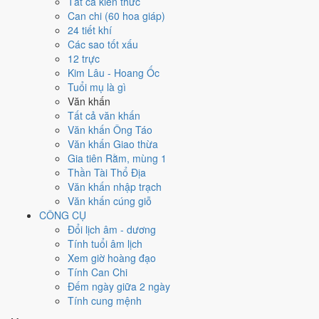
Tất cả kiến thức
việc gì?
Can chi (60 hoa giáp)
24 tiết khí
Các sao tốt xấu
Ngày 26/1/2021 đạt
6.4/10
trung bình cho 7 việc chính: cao nhất là
Ký
12 trực
hợp đồng - giao ước (9/10)
, thấp nhất là
Di chuyển - dọn nhà
Kim Lâu - Hoang Ốc
(4/10)
. Trực Thâu (ngày thu hoạch, tích trữ) và gặp Sao Thanh Long
Tuổi mụ là gì
hoàng đạo nên điểm từng việc chênh nhau như bảng dưới.
Văn khấn
💍
Cưới hỏi - đính hôn
Tất cả văn khấn
6
/10
Tốt
Văn khấn Ông Táo
Cưới hỏi - đính hôn hôm nay ở
mức tốt (6/10)
nhờ hợp
Ngày
Văn khấn Giao thừa
Hoàng Đạo
.
Gia tiên Rằm, mùng 1
Thần Tài Thổ Địa
Cách tính ngày tốt
Văn khấn nhập trạch
🏪
Khai trương - mở cửa hàng
Văn khấn cúng giỗ
6
/10
Tốt
CÔNG CỤ
Khai trương - mở cửa hàng hôm nay ở
mức tốt (6/10)
nhờ hợp
Đổi lịch âm - dương
Ngày Hoàng Đạo
.
Tính tuổi âm lịch
Cách tính ngày tốt
Xem giờ hoàng đạo
🤝
Ký hợp đồng - giao ước
Tính Can Chi
9
/10
Rất tốt
Đếm ngày giữa 2 ngày
Ký hợp đồng - giao ước hôm nay ở
mức rất tốt (9/10)
nhờ hợp
Tính cung mệnh
Trực Thâu và Ngày Hoàng Đạo
.