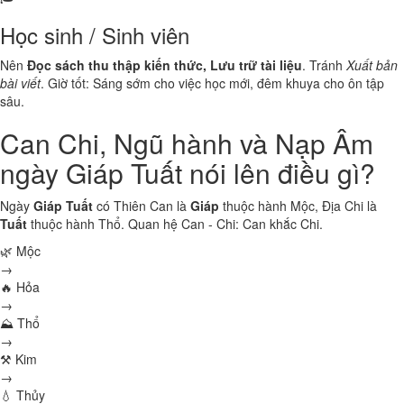
Học sinh / Sinh viên
Nên
Đọc sách thu thập kiến thức, Lưu trữ tài liệu
. Tránh
Xuất bản
bài viết
. Giờ tốt: Sáng sớm cho việc học mới, đêm khuya cho ôn tập
sâu.
Can Chi, Ngũ hành và Nạp Âm
ngày Giáp Tuất nói lên điều gì?
Ngày
Giáp Tuất
có Thiên Can là
Giáp
thuộc hành
Mộc
, Địa Chi là
Tuất
thuộc hành
Thổ
. Quan hệ Can - Chi:
Can khắc Chi
.
🌿 Mộc
→
🔥 Hỏa
→
⛰ Thổ
→
⚒ Kim
→
💧 Thủy