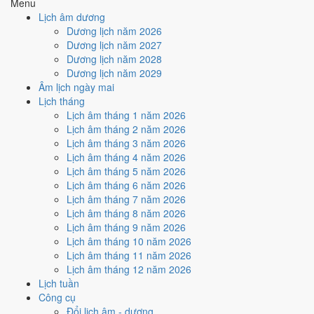
Menu
Cách tính ngày tốt
Lịch âm dương
🏗️
Động thổ - khởi công
Dương lịch năm 2026
8
/10
Rất tốt
Dương lịch năm 2027
Động thổ - khởi công hôm nay ở
mức rất tốt (8/10)
nhờ hợp
Dương lịch năm 2028
Sao Thất và Ngày Hoàng Đạo
.
Dương lịch năm 2029
Âm lịch ngày mai
Cách tính ngày tốt
Lịch tháng
🏡
Nhập trạch - vào nhà mới
Lịch âm tháng 1 năm 2026
6
/10
Tốt
Lịch âm tháng 2 năm 2026
Nhập trạch - vào nhà mới hôm nay ở
mức tốt (6/10)
nhờ hợp
Lịch âm tháng 3 năm 2026
Ngày Hoàng Đạo
.
Lịch âm tháng 4 năm 2026
Cách tính ngày tốt
Lịch âm tháng 5 năm 2026
🚗
Mua xe - tậu xe
Lịch âm tháng 6 năm 2026
6
/10
Tốt
Lịch âm tháng 7 năm 2026
Mua xe - tậu xe hôm nay ở
mức tốt (6/10)
nhờ hợp
Ngày
Lịch âm tháng 8 năm 2026
Hoàng Đạo
.
Lịch âm tháng 9 năm 2026
Lịch âm tháng 10 năm 2026
Cách tính ngày tốt
Lịch âm tháng 11 năm 2026
✈️
Xuất hành - đi xa
Lịch âm tháng 12 năm 2026
4
/10
Trung bình
Lịch tuần
Xuất hành - đi xa hôm nay ở
mức trung bình (4/10)
nhờ hợp
Công cụ
Ngày Hoàng Đạo
, nhưng Trực Thâu kéo giảm điểm.
Đổi lịch âm - dương