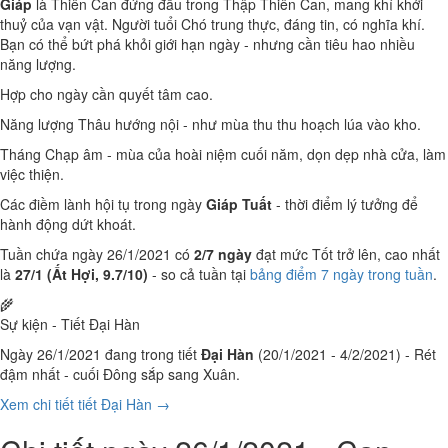
Giáp
là Thiên Can đứng đầu trong Thập Thiên Can, mang khí khởi
thuỷ của vạn vật. Người tuổi Chó trung thực, đáng tin, có nghĩa khí.
Bạn có thể bứt phá khỏi giới hạn ngày - nhưng cần tiêu hao nhiều
năng lượng.
Hợp cho ngày cần quyết tâm cao.
Năng lượng Thâu hướng nội - như mùa thu thu hoạch lúa vào kho.
Tháng Chạp âm - mùa của hoài niệm cuối năm, dọn dẹp nhà cửa, làm
việc thiện.
Các điềm lành hội tụ trong ngày
Giáp Tuất
- thời điểm lý tưởng để
hành động dứt khoát.
Tuần chứa ngày 26/1/2021 có
2/7 ngày
đạt mức Tốt trở lên, cao nhất
là
27/1 (Ất Hợi, 9.7/10)
- so cả tuần tại
bảng điểm 7 ngày trong tuần
.
🌾
Sự kiện - Tiết Đại Hàn
Ngày 26/1/2021 đang trong tiết
Đại Hàn
(20/1/2021 - 4/2/2021) - Rét
đậm nhất - cuối Đông sắp sang Xuân.
Xem chi tiết tiết Đại Hàn →