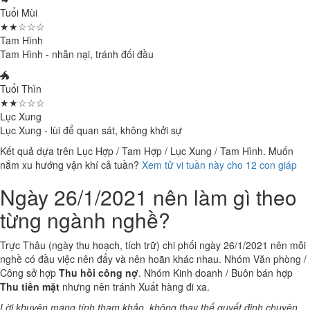
Tuổi Mùi
★★☆☆☆
Tam Hình
Tam Hình - nhẫn nại, tránh đối đầu
🐲
Tuổi Thìn
★★☆☆☆
Lục Xung
Lục Xung - lùi để quan sát, không khởi sự
Kết quả dựa trên Lục Hợp / Tam Hợp / Lục Xung / Tam Hình. Muốn
nắm xu hướng vận khí cả tuần?
Xem tử vi tuần này cho 12 con giáp
Ngày 26/1/2021 nên làm gì theo
từng ngành nghề?
Trực Thâu (ngày thu hoạch, tích trữ) chi phối ngày 26/1/2021 nên mỗi
nghề có đầu việc nên đẩy và nên hoãn khác nhau. Nhóm Văn phòng /
Công sở hợp
Thu hồi công nợ
. Nhóm Kinh doanh / Buôn bán hợp
Thu tiền mặt
nhưng nên tránh Xuất hàng đi xa.
Lời khuyên mang tính tham khảo, không thay thế quyết định chuyên