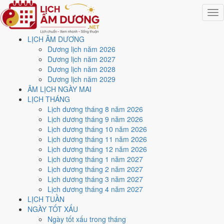
Togg
navig
LỊCH ÂM DƯƠNG
Trang chủ
Dương lịch năm 2026
Lịch năm 2021
Dương lịch năm 2027
Tháng 1/2021
Dương lịch năm 2028
Ngày 26/1/2021 (Giáp Tuất)
Dương lịch năm 2029
ÂM LỊCH NGÀY MAI
Xem ngày
26/1/2021
dương
LỊCH THÁNG
Lịch dương tháng 8 năm 2026
lịch - Ngày 14/12 âm lịch
Lịch dương tháng 9 năm 2026
Lịch dương tháng 10 năm 2026
(Giáp Tuất) tốt hay xấu?
Lịch dương tháng 11 năm 2026
Lịch dương tháng 12 năm 2026
Lịch dương tháng 1 năm 2027
Ngày 26/1/2021 dương lịch (Thứ Ba) là ngày 14/12/2020 âm lịch
,
Lịch dương tháng 2 năm 2027
tức ngày
Giáp Tuất
- Can khắc Chi, Trực Thâu, Sao Thất, nạp âm Sơn
Lịch dương tháng 3 năm 2027
Đầu Hỏa. Tổng hòa, đây là
Ngày Bình Hòa
với điểm trung bình
6.4/10
Lịch dương tháng 4 năm 2027
cho các việc quan trọng. Giờ Hoàng Đạo trong ngày:
Dần, Thìn, Tỵ,
LỊCH TUẦN
Thân, Dậu, Hợi
.
NGÀY TỐT XẤU
Ngày Dương
Ngày tốt xấu trong tháng