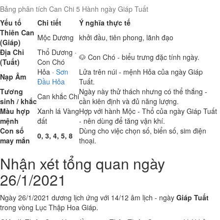
Bảng phân tích Can Chi 5 Hành ngày Giáp Tuất
Yếu tố
Chi tiết
Ý nghĩa thực tế
Thiên Can
Mộc
Dương
khởi đầu, tiên phong, lãnh đạo
(Giáp)
Địa Chi
Thổ
Dương ·
🐶 Con Chó - biểu trưng đặc tính ngày.
(Tuất)
Con Chó
Hỏa
·
Sơn
Lửa trên núi - mệnh Hỏa của ngày Giáp
Nạp Âm
Đầu Hỏa
Tuất.
Tương
Ngày này thử thách nhưng có thể thắng -
Can khắc Chi
sinh / khắc
cần kiên định và đủ năng lượng.
Màu hợp
Xanh lá
Vàng
Hợp với hành Mộc - Thổ của ngày Giáp Tuất
mệnh
đất
- nên dùng để tăng vận khí.
Con số
Dùng cho việc chọn số, biển số, sim điện
0, 3, 4, 5, 8
may mắn
thoại.
Nhận xét tổng quan ngày
26/1/2021
Ngày 26/1/2021 dương lịch ứng với 14/12 âm lịch - ngày
Giáp Tuất
trong vòng Lục Thập Hoa Giáp.