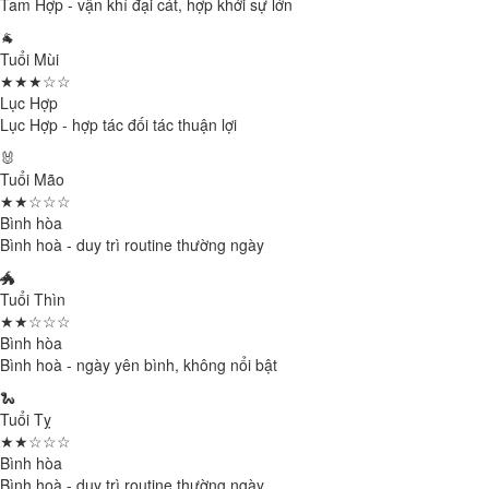
Tam Hợp - vận khí đại cát, hợp khởi sự lớn
🐐
Tuổi Mùi
★★★☆☆
Lục Hợp
Lục Hợp - hợp tác đối tác thuận lợi
🐰
Tuổi Mão
★★☆☆☆
Bình hòa
Bình hoà - duy trì routine thường ngày
🐲
Tuổi Thìn
★★☆☆☆
Bình hòa
Bình hoà - ngày yên bình, không nổi bật
🐍
Tuổi Tỵ
★★☆☆☆
Bình hòa
Bình hoà - duy trì routine thường ngày