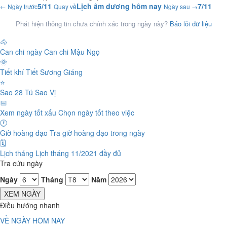
5/11
Lịch âm dương hôm nay
7/11
← Ngày trước
Quay về
Ngày sau →
Phát hiện thông tin chưa chính xác trong ngày này?
Báo lỗi dữ liệu
🐴
Can chi ngày
Can chi Mậu Ngọ
🌞
Tiết khí
Tiết Sương Giáng
⭐
Sao 28 Tú
Sao Vị
📅
Xem ngày tốt xấu
Chọn ngày tốt theo việc
🕐
Giờ hoàng đạo
Tra giờ hoàng đạo trong ngày
🗓️
Lịch tháng
Lịch tháng 11/2021 đầy đủ
Tra cứu ngày
Ngày
Tháng
Năm
XEM NGÀY
Điều hướng nhanh
VỀ NGÀY HÔM NAY