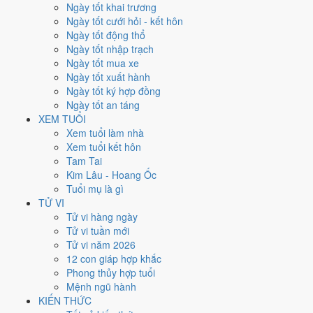
Thứ Bảy
Ngày tốt khai trương
Ngày Âm
Ngày tốt cưới hỏi - kết hôn
Tháng 11 năm 2021
Ngày tốt động thổ
6
Ngày tốt nhập trạch
Tháng 10 âm năm 2021
Ngày tốt mua xe
2
Ngày tốt xuất hành
Tiết Sương Giáng
Ngày tốt ký hợp đồng
Giờ
Ngày tốt an táng
Nhâm Tý
XEM TUỔI
Ngày 2
Xem tuổi làm nhà
Mậu Ngọ
Xem tuổi kết hôn
Tháng 10
Tam Tai
Kỷ Hợi
Kim Lâu - Hoang Ốc
Năm 2021
Tuổi mụ là gì
Tân Sửu
TỬ VI
Tử vi hàng ngày
Ngày Mậu Ngọ có Trực
Nguy
(ngày nguy hiểm, đầy biến động) nhưng
Tử vi tuần mới
gặp Sao
Thanh Long hoàng đạo
. Điểm trung bình 7 việc chính
Tử vi năm 2026
5.1/10
nên đây là
Ngày Bình Hòa
, phù hợp với công việc thường
12 con giáp hợp khắc
ngày.
Phong thủy hợp tuổi
Mệnh ngũ hành
Tuổi
Tuất, Dần, Mùi
hợp ngày; tuổi
Tý
nên thận trọng (Lục Xung).
KIẾN THỨC