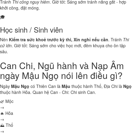
Tránh
Thi công nguy hiểm
. Giờ tốt: Sáng sớm tránh nắng gắt - hợp
khởi công, đặt móng.
🎓
Học sinh / Sinh viên
Nên
Kiểm tra sức khoẻ trước kỳ thi, Xin nghỉ nếu cần
. Tránh
Thi
cử lớn
. Giờ tốt: Sáng sớm cho việc học mới, đêm khuya cho ôn tập
sâu.
Can Chi, Ngũ hành và Nạp Âm
ngày Mậu Ngọ nói lên điều gì?
Ngày
Mậu Ngọ
có Thiên Can là
Mậu
thuộc hành
Thổ
, Địa Chi là
Ngọ
thuộc hành
Hỏa
. Quan hệ Can - Chi:
Chi sinh Can
.
🌿 Mộc
→
🔥 Hỏa
→
⛰ Thổ
→