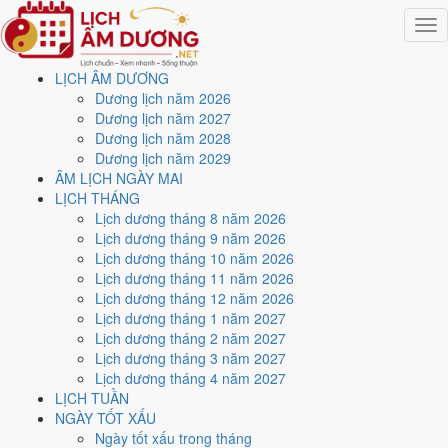
Togg
navig
LỊCH ÂM DƯƠNG
Trang chủ
Dương lịch năm 2026
Lịch năm 2021
Dương lịch năm 2027
Tháng 11/2021
Dương lịch năm 2028
Ngày 6/11/2021 (Mậu Ngọ)
Dương lịch năm 2029
ÂM LỊCH NGÀY MAI
Xem ngày
6/11/2021
dương
LỊCH THÁNG
Lịch dương tháng 8 năm 2026
lịch - Ngày 2/10 âm lịch
Lịch dương tháng 9 năm 2026
Lịch dương tháng 10 năm 2026
(Mậu Ngọ) tốt hay xấu?
Lịch dương tháng 11 năm 2026
Lịch dương tháng 12 năm 2026
Lịch dương tháng 1 năm 2027
Ngày 6/11/2021 dương lịch (Thứ Bảy) là ngày 2/10/2021 âm lịch
,
Lịch dương tháng 2 năm 2027
tức ngày
Mậu Ngọ
- Chi sinh Can, Trực Nguy, Sao Vị, nạp âm Thiên
Lịch dương tháng 3 năm 2027
Thượng Hỏa. Tổng hòa, đây là
Ngày Bình Hòa
với điểm trung bình
Lịch dương tháng 4 năm 2027
5.1/10
cho các việc quan trọng. Giờ Hoàng Đạo trong ngày:
Tý, Sửu,
LỊCH TUẦN
Mão, Ngọ, Thân, Dậu
.
NGÀY TỐT XẤU
Ngày Dương
Ngày tốt xấu trong tháng