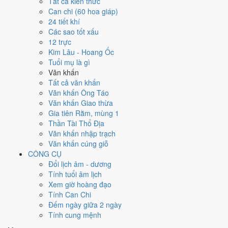
Ngày 6/11/2021 tốt hay xấu cho
Tất cả kiến thức
Can chi (60 hoa giáp)
việc gì?
24 tiết khí
Các sao tốt xấu
12 trực
Ngày 6/11/2021 đạt
5.1/10
trung bình cho 7 việc chính: cao nhất là
Kim Lâu - Hoang Ốc
Cưới hỏi - đính hôn (6/10)
, thấp nhất là
Mua xe - tậu xe (4/10)
. Trực
Tuổi mụ là gì
Nguy (ngày nguy hiểm, đầy biến động) nhưng gặp Sao Thanh Long
Văn khấn
hoàng đạo nên điểm từng việc chênh nhau như bảng dưới.
Tất cả văn khấn
💍
Cưới hỏi - đính hôn
Văn khấn Ông Táo
6
/10
Tốt
Văn khấn Giao thừa
Cưới hỏi - đính hôn hôm nay ở
mức tốt (6/10)
nhờ hợp
Ngày
Gia tiên Rằm, mùng 1
Hoàng Đạo
.
Thần Tài Thổ Địa
Văn khấn nhập trạch
Cách tính ngày tốt
Văn khấn cúng giỗ
🏪
Khai trương - mở cửa hàng
CÔNG CỤ
6
/10
Tốt
Đổi lịch âm - dương
Khai trương - mở cửa hàng hôm nay ở
mức tốt (6/10)
nhờ hợp
Tính tuổi âm lịch
Ngày Hoàng Đạo
.
Xem giờ hoàng đạo
Cách tính ngày tốt
Tính Can Chi
🤝
Ký hợp đồng - giao ước
Đếm ngày giữa 2 ngày
4
/10
Trung bình
Tính cung mệnh
Ký hợp đồng - giao ước hôm nay ở
mức trung bình (4/10)
nhờ