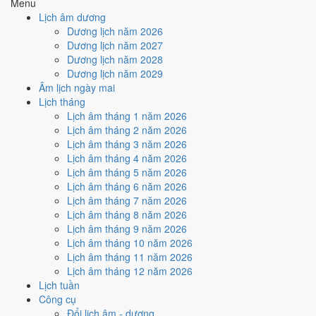
Menu
hợp
Ngày Hoàng Đạo
, nhưng Trực Nguy kéo giảm điểm.
Lịch âm dương
Cách tính ngày tốt
Dương lịch năm 2026
🏗️
Động thổ - khởi công
Dương lịch năm 2027
4
/10
Trung bình
Dương lịch năm 2028
Động thổ - khởi công hôm nay ở
mức trung bình (4/10)
nhờ
Dương lịch năm 2029
hợp
Ngày Hoàng Đạo
, nhưng Trực Nguy kéo giảm điểm.
Âm lịch ngày mai
Lịch tháng
Cách tính ngày tốt
Lịch âm tháng 1 năm 2026
🏡
Nhập trạch - vào nhà mới
Lịch âm tháng 2 năm 2026
6
/10
Tốt
Lịch âm tháng 3 năm 2026
Nhập trạch - vào nhà mới hôm nay ở
mức tốt (6/10)
nhờ hợp
Lịch âm tháng 4 năm 2026
Ngày Hoàng Đạo
.
Lịch âm tháng 5 năm 2026
Cách tính ngày tốt
Lịch âm tháng 6 năm 2026
🚗
Mua xe - tậu xe
Lịch âm tháng 7 năm 2026
4
/10
Trung bình
Lịch âm tháng 8 năm 2026
Mua xe - tậu xe hôm nay ở
mức trung bình (4/10)
nhờ hợp
Lịch âm tháng 9 năm 2026
Ngày Hoàng Đạo
, nhưng Trực Nguy kéo giảm điểm.
Lịch âm tháng 10 năm 2026
Lịch âm tháng 11 năm 2026
Cách tính ngày tốt
Lịch âm tháng 12 năm 2026
✈️
Xuất hành - đi xa
Lịch tuần
6
/10
Tốt
Công cụ
Xuất hành - đi xa hôm nay ở
mức tốt (6/10)
nhờ hợp
Ngày
Đổi lịch âm - dương
Hoàng Đạo
.