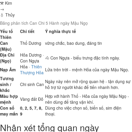
⚒ Kim
→
💧 Thủy
Bảng phân tích Can Chi 5 Hành ngày Mậu Ngọ
Yếu tố
Chi tiết
Ý nghĩa thực tế
Thiên
Can
Thổ
Dương
vững chắc, bao dung, đáng tin
(Mậu)
Địa Chi
Hỏa
Dương ·
🐴 Con Ngựa - biểu trưng đặc tính ngày.
(Ngọ)
Con Ngựa
Hỏa
·
Thiên
Nạp Âm
Lửa trên trời - mệnh Hỏa của ngày Mậu Ngọ.
Thượng Hỏa
Tương
Ngày này nên mở rộng quan hệ - tận dụng sự
sinh /
Chi sinh Can
hỗ trợ từ người khác để tiến nhanh hơn.
khắc
Màu hợp
Hợp với hành Thổ - Hỏa của ngày Mậu Ngọ -
Vàng đất
Đỏ
mệnh
nên dùng để tăng vận khí.
Con số
0, 2, 5, 7, 8,
Dùng cho việc chọn số, biển số, sim điện
may mắn
9
thoại.
Nhận xét tổng quan ngày