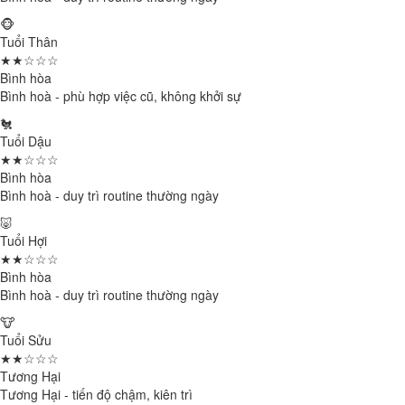
🐵
Tuổi Thân
★★☆☆☆
Bình hòa
Bình hoà - phù hợp việc cũ, không khởi sự
🐔
Tuổi Dậu
★★☆☆☆
Bình hòa
Bình hoà - duy trì routine thường ngày
🐷
Tuổi Hợi
★★☆☆☆
Bình hòa
Bình hoà - duy trì routine thường ngày
🐮
Tuổi Sửu
★★☆☆☆
Tương Hại
Tương Hại - tiến độ chậm, kiên trì