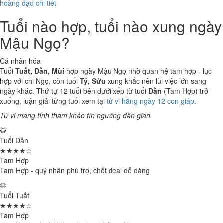
hoàng đạo chi tiết
Tuổi nào hợp, tuổi nào xung ngày
Mậu Ngọ?
Cá nhân hóa
Tuổi
Tuất, Dần, Mùi
hợp ngày Mậu Ngọ nhờ quan hệ tam hợp - lục
hợp với chi Ngọ, còn tuổi
Tý, Sửu
xung khắc nên lùi việc lớn sang
ngày khác. Thứ tự 12 tuổi bên dưới xếp từ tuổi
Dần
(Tam Hợp) trở
xuống, luận giải từng tuổi xem tại
tử vi hằng ngày 12 con giáp
.
Tử vi mang tính tham khảo tín ngưỡng dân gian.
🐯
Tuổi Dần
★★★★☆
Tam Hợp
Tam Hợp - quý nhân phù trợ, chốt deal dễ dàng
🐶
Tuổi Tuất
★★★★☆
Tam Hợp