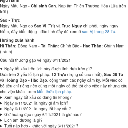
Ngũ Hành
Ngày Mậu Ngọ -
Chi sinh Can
. Nạp âm Thiên Thượng Hỏa (Lửa trên
trời ).
Sao - Trực
Ngày Mậu Ngọ do
Sao Vị
(Trĩ) và
Trực Nguy
chi phối, ngày nguy
hiểm, đầy biến động - đặc tính đầy đủ xem ở
sao Vị trong 28 Tú
.
Hướng xuất hành
Hỉ Thần:
Đông Nam -
Tài Thần:
Chính Bắc -
Hạc Thần:
Chính Nam
(tránh)
Câu hỏi thường gặp về ngày 6/11/2021
Ngày tốt xấu trên lịch này được tính dựa trên gì?
Dựa trên 3 yếu tố lịch pháp:
12 Trực
(trọng số cao nhất),
Sao 28 Tú
và
Hoàng Đạo - Hắc Đạo
, cộng thêm các ngày cấm kỵ. Mỗi việc có
bộ tiêu chí riêng nên cùng một ngày có thể tốt cho việc này nhưng xấu
cho việc khác - xem
kiến thức lịch pháp
.
Xem ngày tốt xấu có đáng tin không?
Ngày 6/11/2021 là ngày gì âm lịch?
Ngày 6/11/2021 là ngày tốt hay xấu?
Giờ hoàng đạo ngày 6/11/2021 là giờ nào?
Lịch âm dương là gì?
Tuổi nào hợp - khắc với ngày 6/11/2021?