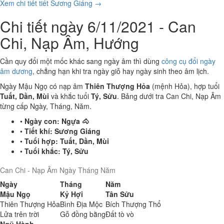
Xem chi tiết tiết Sương Giáng →
Chi tiết ngày 6/11/2021 - Can
Chi, Nạp Âm, Hướng
Cần quy đổi một mốc khác sang ngày âm thì dùng
công cụ đổi ngày
âm dương
, chẳng hạn khi tra ngày giỗ hay ngày sinh theo âm lịch.
Ngày Mậu Ngọ có nạp âm
Thiên Thượng Hỏa
(mệnh Hỏa), hợp tuổi
Tuất, Dần, Mùi
và khắc tuổi
Tý, Sửu
. Bảng dưới tra Can Chi, Nạp Âm
từng cấp Ngày, Tháng, Năm.
•
Ngày con:
Ngựa 🐴
•
Tiết khí:
Sương Giáng
•
Tuổi hợp:
Tuất, Dần, Mùi
•
Tuổi khắc:
Tý, Sửu
Can Chi - Nạp Âm Ngày Tháng Năm
Ngày
Tháng
Năm
Mậu Ngọ
Kỷ Hợi
Tân Sửu
Thiên Thượng Hỏa
Bình Địa Mộc
Bích Thượng Thổ
Lửa trên trời
Gỗ đồng bằng
Đất tò vò