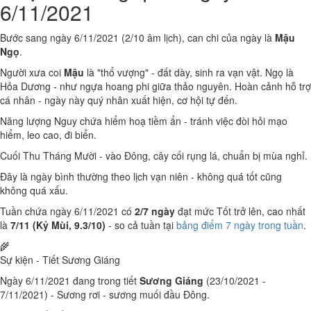
6/11/2021
Bước sang ngày 6/11/2021 (2/10 âm lịch), can chi của ngày là
Mậu
Ngọ
.
Người xưa coi
Mậu
là "thổ vượng" - đất dày, sinh ra vạn vật. Ngọ là
Hỏa Dương - như ngựa hoang phi giữa thảo nguyên. Hoàn cảnh hỗ trợ
cá nhân - ngày này quý nhân xuất hiện, cơ hội tự đến.
Năng lượng Nguy chứa hiểm hoạ tiềm ẩn - tránh việc đòi hỏi mạo
hiểm, leo cao, đi biển.
Cuối Thu Tháng Mười - vào Đông, cây cối rụng lá, chuẩn bị mùa nghỉ.
Đây là ngày bình thường theo lịch vạn niên - không quá tốt cũng
không quá xấu.
Tuần chứa ngày 6/11/2021 có
2/7 ngày
đạt mức Tốt trở lên, cao nhất
là
7/11 (Kỷ Mùi, 9.3/10)
- so cả tuần tại
bảng điểm 7 ngày trong tuần
.
🌾
Sự kiện - Tiết Sương Giáng
Ngày 6/11/2021 đang trong tiết
Sương Giáng
(23/10/2021 -
7/11/2021) - Sương rơi - sương muối đầu Đông.