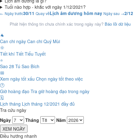
Lịch âm dương là gì?
Tuổi nào hợp - khắc với ngày 1/12/2021?
30/11
Lịch âm dương hôm nay
2/12
← Ngày trước
Quay về
Ngày sau →
Phát hiện thông tin chưa chính xác trong ngày này?
Báo lỗi dữ liệu
🐐
Can chi ngày
Can chi Quý Mùi
🌞
Tiết khí
Tiết Tiểu Tuyết
⭐
Sao 28 Tú
Sao Bích
📅
Xem ngày tốt xấu
Chọn ngày tốt theo việc
🕐
Giờ hoàng đạo
Tra giờ hoàng đạo trong ngày
🗓️
Lịch tháng
Lịch tháng 12/2021 đầy đủ
Tra cứu ngày
Ngày
Tháng
Năm
XEM NGÀY
Điều hướng nhanh