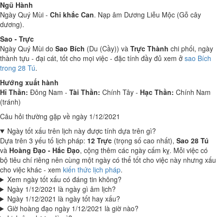
Ngũ Hành
Ngày Quý Mùi -
Chi khắc Can
. Nạp âm Dương Liễu Mộc (Gỗ cây
dương).
Sao - Trực
Ngày Quý Mùi do
Sao Bích
(Du (Cầy)) và
Trực Thành
chi phối, ngày
thành tựu - đại cát, tốt cho mọi việc - đặc tính đầy đủ xem ở
sao Bích
trong 28 Tú
.
Hướng xuất hành
Hỉ Thần:
Đông Nam -
Tài Thần:
Chính Tây -
Hạc Thần:
Chính Nam
(tránh)
Câu hỏi thường gặp về ngày 1/12/2021
Ngày tốt xấu trên lịch này được tính dựa trên gì?
Dựa trên 3 yếu tố lịch pháp:
12 Trực
(trọng số cao nhất),
Sao 28 Tú
và
Hoàng Đạo - Hắc Đạo
, cộng thêm các ngày cấm kỵ. Mỗi việc có
bộ tiêu chí riêng nên cùng một ngày có thể tốt cho việc này nhưng xấu
cho việc khác - xem
kiến thức lịch pháp
.
Xem ngày tốt xấu có đáng tin không?
Ngày 1/12/2021 là ngày gì âm lịch?
Ngày 1/12/2021 là ngày tốt hay xấu?
Giờ hoàng đạo ngày 1/12/2021 là giờ nào?