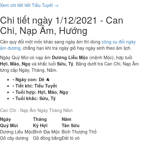
Xem chi tiết tiết Tiểu Tuyết →
Chi tiết ngày 1/12/2021 - Can
Chi, Nạp Âm, Hướng
Cần quy đổi một mốc khác sang ngày âm thì dùng
công cụ đổi ngày
âm dương
, chẳng hạn khi tra ngày giỗ hay ngày sinh theo âm lịch.
Ngày Quý Mùi có nạp âm
Dương Liễu Mộc
(mệnh Mộc), hợp tuổi
Hợi, Mão, Ngọ
và khắc tuổi
Sửu, Tý
. Bảng dưới tra Can Chi, Nạp Âm
từng cấp Ngày, Tháng, Năm.
•
Ngày con:
Dê 🐐
•
Tiết khí:
Tiểu Tuyết
•
Tuổi hợp:
Hợi, Mão, Ngọ
•
Tuổi khắc:
Sửu, Tý
Can Chi - Nạp Âm Ngày Tháng Năm
Ngày
Tháng
Năm
Quý Mùi
Kỷ Hợi
Tân Sửu
Dương Liễu Mộc
Bình Địa Mộc
Bích Thượng Thổ
Gỗ cây dương
Gỗ đồng bằng
Đất tò vò