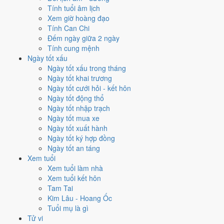
Tính tuổi âm lịch
Thành, Sao Bích và Ngày Hoàng Đạo
.
Xem giờ hoàng đạo
Cách tính ngày tốt
Tính Can Chi
Đếm ngày giữa 2 ngày
Tìm hiểu cách chấm:
Trực Thành nghĩa là gì
·
Sao Bích trong 28 Tú
·
Tính cung mệnh
phân biệt Hoàng Đạo - Hắc Đạo
·
Can Chi và Ngũ hành ngày
Ngày tốt xấu
Điểm số tổng hợp từ Trực, Sao 28 Tú và Hoàng Đạo - Hắc Đạo.
So
Ngày tốt xấu trong tháng
sánh cả tháng
Ngày tốt khai trương
Nếu ngày 1/12/2021 không hợp
Ngày tốt cưới hỏi - kết hôn
Ngày tốt động thổ
việc của bạn thì sao?
Ngày tốt nhập trạch
Ngày tốt mua xe
Ngày 1/12 tốt tổng thể nhưng không phải việc nào cũng thuận. Hai
Ngày tốt xuất hành
việc bị chấm thấp nhất hôm nay là
cắt tóc (4/10) và chữa bệnh
Ngày tốt ký hợp đồng
(tham khảo) (4/10)
. Có
2 cách hạ rủi ro
mà vẫn giữ được lịch của
Ngày tốt an táng
bạn.
Xem tuổi
Xem tuổi làm nhà
Không cần dời ngày vì 30 ngày quanh 1/12/2021 không có ngày nào
Xem tuổi kết hôn
điểm cao hơn
10.0/10
của hôm nay. Việc
Cưới hỏi - đính hôn
vẫn đạt
Tam Tai
10/10
nên có thể đẩy sớm ngay trong ngày.
Kim Lâu - Hoang Ốc
Coi việc vào giờ Hoàng Đạo trong chính ngày này.
Khung
Tuổi mụ là gì
Tỵ (09h-11h)
rơi đúng giờ hành chính nên dễ sắp xếp nhất cho
Tử vi