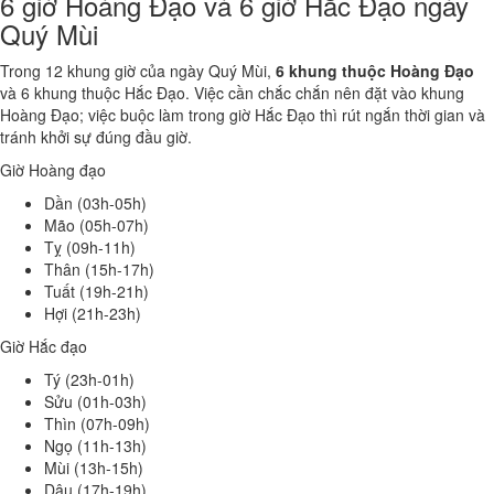
6 giờ Hoàng Đạo và 6 giờ Hắc Đạo ngày
Quý Mùi
Trong 12 khung giờ của ngày Quý Mùi,
6 khung thuộc Hoàng Đạo
và 6 khung thuộc Hắc Đạo. Việc cần chắc chắn nên đặt vào khung
Hoàng Đạo; việc buộc làm trong giờ Hắc Đạo thì rút ngắn thời gian và
tránh khởi sự đúng đầu giờ.
Giờ Hoàng đạo
Dần (03h-05h)
Mão (05h-07h)
Tỵ (09h-11h)
Thân (15h-17h)
Tuất (19h-21h)
Hợi (21h-23h)
Giờ Hắc đạo
Tý (23h-01h)
Sửu (01h-03h)
Thìn (07h-09h)
Ngọ (11h-13h)
Mùi (13h-15h)
Dậu (17h-19h)