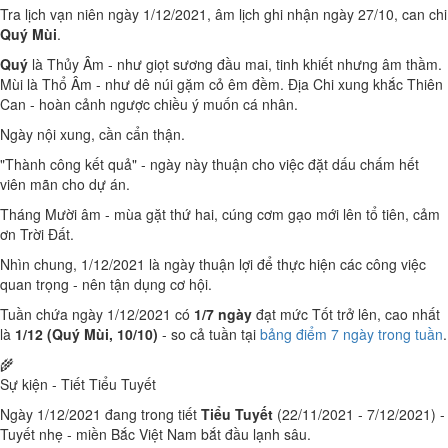
Tra lịch vạn niên ngày 1/12/2021, âm lịch ghi nhận ngày 27/10, can chi
Quý Mùi
.
Quý
là Thủy Âm - như giọt sương đầu mai, tinh khiết nhưng âm thầm.
Mùi là Thổ Âm - như dê núi gặm cỏ êm đềm. Địa Chi xung khắc Thiên
Can - hoàn cảnh ngược chiều ý muốn cá nhân.
Ngày nội xung, cần cẩn thận.
"Thành công kết quả" - ngày này thuận cho việc đặt dấu chấm hết
viên mãn cho dự án.
Tháng Mười âm - mùa gặt thứ hai, cúng cơm gạo mới lên tổ tiên, cảm
ơn Trời Đất.
Nhìn chung, 1/12/2021 là ngày thuận lợi để thực hiện các công việc
quan trọng - nên tận dụng cơ hội.
Tuần chứa ngày 1/12/2021 có
1/7 ngày
đạt mức Tốt trở lên, cao nhất
là
1/12 (Quý Mùi, 10/10)
- so cả tuần tại
bảng điểm 7 ngày trong tuần
.
🌾
Sự kiện - Tiết Tiểu Tuyết
Ngày 1/12/2021 đang trong tiết
Tiểu Tuyết
(22/11/2021 - 7/12/2021) -
Tuyết nhẹ - miền Bắc Việt Nam bắt đầu lạnh sâu.