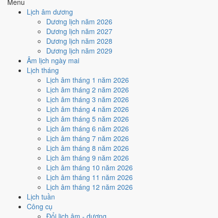
Menu
Ký hợp đồng - giao ước hôm nay ở
mức rất tốt (10/10)
nhờ hợp
Lịch âm dương
Trực Thành, Sao Bích và Ngày Hoàng Đạo
.
Dương lịch năm 2026
Cách tính ngày tốt
Dương lịch năm 2027
🏗️
Động thổ - khởi công
Dương lịch năm 2028
10
/10
Rất tốt
Dương lịch năm 2029
Động thổ - khởi công hôm nay ở
mức rất tốt (10/10)
nhờ hợp
Âm lịch ngày mai
Trực Thành, Sao Bích và Ngày Hoàng Đạo
.
Lịch tháng
Lịch âm tháng 1 năm 2026
Cách tính ngày tốt
Lịch âm tháng 2 năm 2026
🏡
Nhập trạch - vào nhà mới
Lịch âm tháng 3 năm 2026
10
/10
Rất tốt
Lịch âm tháng 4 năm 2026
Nhập trạch - vào nhà mới hôm nay ở
mức rất tốt (10/10)
nhờ
Lịch âm tháng 5 năm 2026
hợp
Trực Thành, Sao Bích và Ngày Hoàng Đạo
.
Lịch âm tháng 6 năm 2026
Cách tính ngày tốt
Lịch âm tháng 7 năm 2026
🚗
Mua xe - tậu xe
Lịch âm tháng 8 năm 2026
10
/10
Rất tốt
Lịch âm tháng 9 năm 2026
Mua xe - tậu xe hôm nay ở
mức rất tốt (10/10)
nhờ hợp
Trực
Lịch âm tháng 10 năm 2026
Thành, Sao Bích và Ngày Hoàng Đạo
.
Lịch âm tháng 11 năm 2026
Lịch âm tháng 12 năm 2026
Cách tính ngày tốt
Lịch tuần
✈️
Xuất hành - đi xa
Công cụ
10
/10
Rất tốt
Đổi lịch âm - dương
Xuất hành - đi xa hôm nay ở
mức rất tốt (10/10)
nhờ hợp
Trực