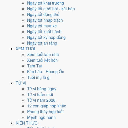
Thứ Tư
Ngày tốt khai trương
Ngày Âm
Ngày tốt cưới hỏi - kết hôn
Tháng 12 năm 2021
Ngày tốt động thổ
1
Ngày tốt nhập trạch
Tháng 10 âm năm 2021
Ngày tốt mua xe
27
Ngày tốt xuất hành
Tiết Tiểu Tuyết
Ngày tốt ký hợp đồng
Giờ
Ngày tốt an táng
Nhâm Tý
XEM TUỔI
Ngày 27
Xem tuổi làm nhà
Quý Mùi
Xem tuổi kết hôn
Tháng 10
Tam Tai
Kỷ Hợi
Kim Lâu - Hoang Ốc
Năm 2021
Tuổi mụ là gì
Tân Sửu
TỬ VI
Tử vi hàng ngày
Ngày Quý Mùi có Trực
Thành
(ngày thành tựu - đại cát, tốt cho mọi
Tử vi tuần mới
việc) và gặp Sao
Minh Đường hoàng đạo
. Điểm trung bình 7 việc
Tử vi năm 2026
chính
10.0/10
nên đây là
Ngày Đại Cát
, rất hợp cho cưới hỏi, khai
12 con giáp hợp khắc
trương, ký kết.
Phong thủy hợp tuổi
Mệnh ngũ hành
Tuổi
Hợi, Mão, Ngọ
hợp ngày; tuổi
Sửu
nên thận trọng (Lục Xung).
KIẾN THỨC