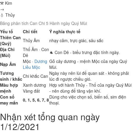
⚒ Kim
→
💧 Thủy
Bảng phân tích Can Chi 5 Hành ngày Quý Mùi
Yếu tố
Chi tiết
Ý nghĩa thực tế
Thiên Can
Thủy
Âm
nhạy cảm, trực giác, sâu sắc
(Quý)
Địa Chi
Thổ
Âm · Con
🐐 Con Dê - biểu trưng đặc tính ngày.
(Mùi)
Dê
Mộc
·
Dương
Gỗ cây dương - mệnh Mộc của ngày Quý
Nạp Âm
Liễu Mộc
Mùi.
Tương
Ngày này nên lùi để quan sát - không phải
Chi khắc Can
sinh / khắc
lúc đi ngược chiều gió.
Màu hợp
Xanh dương
Hợp với hành Thủy - Thổ của ngày Quý Mùi
mệnh
Vàng đất
- nên dùng để tăng vận khí.
Con số
Dùng cho việc chọn số, biển số, sim điện
0, 1, 5, 6, 7, 8
may mắn
thoại.
Nhận xét tổng quan ngày
1/12/2021