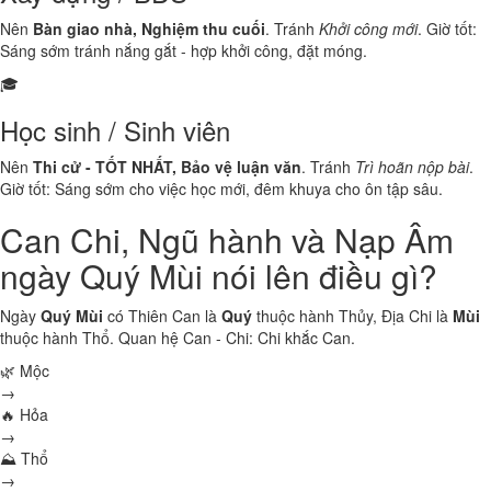
Nên
Bàn giao nhà, Nghiệm thu cuối
. Tránh
Khởi công mới
. Giờ tốt:
Sáng sớm tránh nắng gắt - hợp khởi công, đặt móng.
🎓
Học sinh / Sinh viên
Nên
Thi cử - TỐT NHẤT, Bảo vệ luận văn
. Tránh
Trì hoãn nộp bài
.
Giờ tốt: Sáng sớm cho việc học mới, đêm khuya cho ôn tập sâu.
Can Chi, Ngũ hành và Nạp Âm
ngày Quý Mùi nói lên điều gì?
Ngày
Quý Mùi
có Thiên Can là
Quý
thuộc hành
Thủy
, Địa Chi là
Mùi
thuộc hành
Thổ
. Quan hệ Can - Chi:
Chi khắc Can
.
🌿 Mộc
→
🔥 Hỏa
→
⛰ Thổ
→