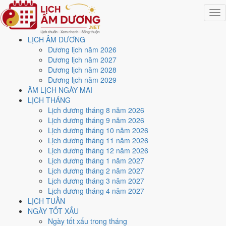
Togg
navig
LỊCH ÂM DƯƠNG
Trang chủ
Dương lịch năm 2026
Lịch năm 2021
Dương lịch năm 2027
Tháng 12/2021
Dương lịch năm 2028
Ngày 1/12/2021 (Quý Mùi)
Dương lịch năm 2029
ÂM LỊCH NGÀY MAI
Xem ngày
1/12/2021
dương
LỊCH THÁNG
Lịch dương tháng 8 năm 2026
lịch - Ngày 27/10 âm lịch
Lịch dương tháng 9 năm 2026
Lịch dương tháng 10 năm 2026
(Quý Mùi) tốt hay xấu?
Lịch dương tháng 11 năm 2026
Lịch dương tháng 12 năm 2026
Lịch dương tháng 1 năm 2027
Ngày 1/12/2021 dương lịch (Thứ Tư) là ngày 27/10/2021 âm lịch
,
Lịch dương tháng 2 năm 2027
tức ngày
Quý Mùi
- Chi khắc Can, Trực Thành, Sao Bích, nạp âm
Lịch dương tháng 3 năm 2027
Dương Liễu Mộc. Tổng hòa, đây là
Ngày Đại Cát
với điểm trung bình
Lịch dương tháng 4 năm 2027
10.0/10
cho các việc quan trọng. Giờ Hoàng Đạo trong ngày:
Dần,
LỊCH TUẦN
Mão, Tỵ, Thân, Tuất, Hợi
.
NGÀY TỐT XẤU
Ngày Dương
Ngày tốt xấu trong tháng