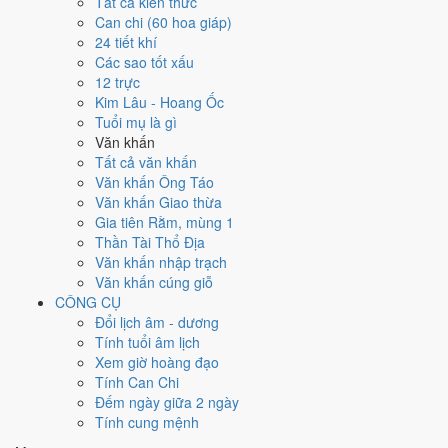
Ngày 1/12/2021 tốt hay xấu cho
Tất cả kiến thức
Can chi (60 hoa giáp)
việc gì?
24 tiết khí
Các sao tốt xấu
12 trực
Ngày 1/12/2021 đạt
10.0/10
trung bình cho 7 việc chính: cao nhất là
Kim Lâu - Hoang Ốc
Cưới hỏi - đính hôn (10/10)
, thấp nhất là
Cắt tóc - tỉa móng (4/10)
.
Tuổi mụ là gì
Trực Thành (ngày thành tựu - đại cát, tốt cho mọi việc) và gặp Sao
Văn khấn
Minh Đường hoàng đạo nên điểm từng việc chênh nhau như bảng
Tất cả văn khấn
dưới.
Văn khấn Ông Táo
💍
Cưới hỏi - đính hôn
Văn khấn Giao thừa
10
/10
Rất tốt
Gia tiên Rằm, mùng 1
Cưới hỏi - đính hôn hôm nay ở
mức rất tốt (10/10)
nhờ hợp
Thần Tài Thổ Địa
Trực Thành, Sao Bích và Ngày Hoàng Đạo
.
Văn khấn nhập trạch
Văn khấn cúng giỗ
Cách tính ngày tốt
CÔNG CỤ
🏪
Khai trương - mở cửa hàng
Đổi lịch âm - dương
10
/10
Rất tốt
Tính tuổi âm lịch
Khai trương - mở cửa hàng hôm nay ở
mức rất tốt (10/10)
nhờ
Xem giờ hoàng đạo
hợp
Trực Thành, Sao Bích và Ngày Hoàng Đạo
.
Tính Can Chi
Cách tính ngày tốt
Đếm ngày giữa 2 ngày
🤝
Ký hợp đồng - giao ước
Tính cung mệnh
10
/10
Rất tốt