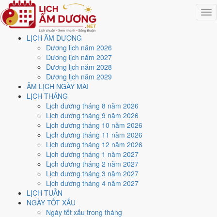
Togg
navig
LỊCH ÂM DƯƠNG
Trang chủ
Dương lịch năm 2026
Lịch năm 2021
Dương lịch năm 2027
Tháng 12/2021
Dương lịch năm 2028
Ngày 18/12/2021 (Canh Tý)
Dương lịch năm 2029
ÂM LỊCH NGÀY MAI
Xem ngày
18/12/2021
LỊCH THÁNG
Lịch dương tháng 8 năm 2026
dương lịch - Ngày 15/11 âm
Lịch dương tháng 9 năm 2026
Lịch dương tháng 10 năm 2026
lịch (Canh Tý) tốt hay xấu?
Lịch dương tháng 11 năm 2026
Lịch dương tháng 12 năm 2026
Lịch dương tháng 1 năm 2027
Ngày 18/12/2021 dương lịch (Thứ Bảy) là ngày 15/11/2021 âm
Lịch dương tháng 2 năm 2027
lịch
, tức ngày
Canh Tý
- Can sinh Chi, Trực Kiến, Sao Đê, nạp âm
Lịch dương tháng 3 năm 2027
Bích Thượng Thổ. Tổng hòa, đây là
Ngày Bình Hòa
với điểm trung
Lịch dương tháng 4 năm 2027
bình
5.9/10
cho các việc quan trọng. Giờ Hoàng Đạo trong ngày:
Tý,
LỊCH TUẦN
Sửu, Mão, Ngọ, Thân, Dậu
.
NGÀY TỐT XẤU
Ngày Dương
Ngày tốt xấu trong tháng