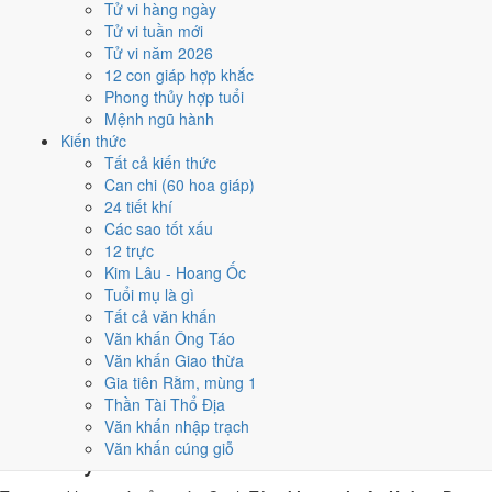
Tử vi hàng ngày
Canh Tý, nhờ người tuổi này thay mặt động thổ hoặc nhận lễ
Tử vi tuần mới
giúp giảm phần xung của gia chủ. Cách chọn người mượn tuổi
Tử vi năm 2026
xem tại
hướng dẫn xem tuổi làm nhà
.
12 con giáp hợp khắc
Các cách trên dựa trên quy tắc lịch pháp truyền thống, mang tính
Phong thủy hợp tuổi
tham khảo văn hóa - tín ngưỡng, không thay thế quyết định chuyên
Mệnh ngũ hành
môn của bạn.
Kiến thức
Tất cả kiến thức
Giờ hoàng đạo ngày 18/12/2021
Can chi (60 hoa giáp)
24 tiết khí
là những giờ nào?
Các sao tốt xấu
12 trực
Ngày Canh Tý có
6 giờ Hoàng Đạo
:
Tý (23h-01h), Sửu (01h-03h),
Kim Lâu - Hoang Ốc
Mão (05h-07h), Ngọ (11h-13h), Thân (15h-17h), Dậu (17h-19h)
.
Tuổi mụ là gì
Khung dễ sắp xếp nhất trong giờ hành chính là
Ngọ (11h-13h)
, còn 6
Tất cả văn khấn
khung Hắc Đạo nên né khi ký kết hoặc xuất hành.
Văn khấn Ông Táo
Văn khấn Giao thừa
0
1
2
3
4
5
6
7
8
9
10
11
12
13
14
15
16
17
18
19
20
21
22
23
Gia tiên Rằm, mùng 1
Hoàng đạo (tốt)
Hắc đạo (xấu)
Giờ hiện tại
Thần Tài Thổ Địa
6 giờ Hoàng Đạo và 6 giờ Hắc Đạo ngày
Văn khấn nhập trạch
Văn khấn cúng giỗ
Canh Tý