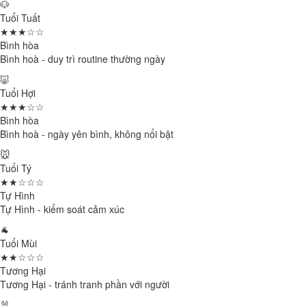
🐶
Tuổi Tuất
★★★☆☆
Bình hòa
Bình hoà - duy trì routine thường ngày
🐷
Tuổi Hợi
★★★☆☆
Bình hòa
Bình hoà - ngày yên bình, không nổi bật
🐭
Tuổi Tý
★★☆☆☆
Tự Hình
Tự Hình - kiểm soát cảm xúc
🐐
Tuổi Mùi
★★☆☆☆
Tương Hại
Tương Hại - tránh tranh phần với người
🐰