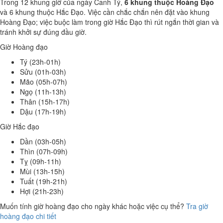
Trong 12 khung giờ của ngày Canh Tý,
6 khung thuộc Hoàng Đạo
và 6 khung thuộc Hắc Đạo. Việc cần chắc chắn nên đặt vào khung
Hoàng Đạo; việc buộc làm trong giờ Hắc Đạo thì rút ngắn thời gian và
tránh khởi sự đúng đầu giờ.
Giờ Hoàng đạo
Tý (23h-01h)
Sửu (01h-03h)
Mão (05h-07h)
Ngọ (11h-13h)
Thân (15h-17h)
Dậu (17h-19h)
Giờ Hắc đạo
Dần (03h-05h)
Thìn (07h-09h)
Tỵ (09h-11h)
Mùi (13h-15h)
Tuất (19h-21h)
Hợi (21h-23h)
Muốn tính giờ hoàng đạo cho ngày khác hoặc việc cụ thể?
Tra giờ
hoàng đạo chi tiết