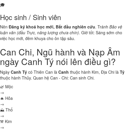
🎓
Học sinh / Sinh viên
Nên
Đăng ký khoá học mới, Bắt đầu nghiên cứu
. Tránh
Bảo vệ
luận văn (đầu Trực, năng lượng chưa chín)
. Giờ tốt: Sáng sớm cho
việc học mới, đêm khuya cho ôn tập sâu.
Can Chi, Ngũ hành và Nạp Âm
ngày Canh Tý nói lên điều gì?
Ngày
Canh Tý
có Thiên Can là
Canh
thuộc hành
Kim
, Địa Chi là
Tý
thuộc hành
Thủy
. Quan hệ Can - Chi:
Can sinh Chi
.
🌿 Mộc
→
🔥 Hỏa
→
⛰ Thổ
→
⚒ Kim
→