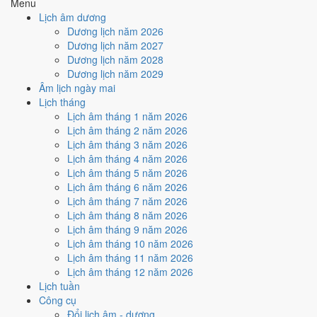
Menu
Cách tính ngày tốt
Lịch âm dương
🏗️
Động thổ - khởi công
Dương lịch năm 2026
6
/10
Tốt
Dương lịch năm 2027
Động thổ - khởi công hôm nay ở
mức tốt (6/10)
nhờ hợp
Ngày
Dương lịch năm 2028
Hoàng Đạo
.
Dương lịch năm 2029
Âm lịch ngày mai
Cách tính ngày tốt
Lịch tháng
🏡
Nhập trạch - vào nhà mới
Lịch âm tháng 1 năm 2026
6
/10
Tốt
Lịch âm tháng 2 năm 2026
Nhập trạch - vào nhà mới hôm nay ở
mức tốt (6/10)
nhờ hợp
Lịch âm tháng 3 năm 2026
Ngày Hoàng Đạo
.
Lịch âm tháng 4 năm 2026
Cách tính ngày tốt
Lịch âm tháng 5 năm 2026
🚗
Mua xe - tậu xe
Lịch âm tháng 6 năm 2026
6
/10
Tốt
Lịch âm tháng 7 năm 2026
Mua xe - tậu xe hôm nay ở
mức tốt (6/10)
nhờ hợp
Ngày
Lịch âm tháng 8 năm 2026
Hoàng Đạo
.
Lịch âm tháng 9 năm 2026
Lịch âm tháng 10 năm 2026
Cách tính ngày tốt
Lịch âm tháng 11 năm 2026
✈️
Xuất hành - đi xa
Lịch âm tháng 12 năm 2026
6
/10
Tốt
Lịch tuần
Xuất hành - đi xa hôm nay ở
mức tốt (6/10)
nhờ hợp
Ngày
Công cụ
Hoàng Đạo
.
Đổi lịch âm - dương