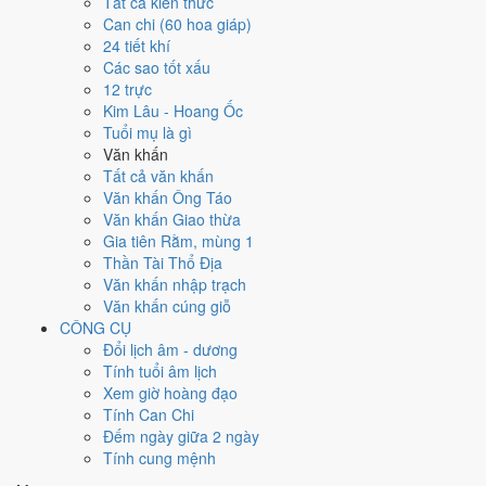
Tất cả kiến thức
việc gì?
Can chi (60 hoa giáp)
24 tiết khí
Các sao tốt xấu
Ngày 18/12/2021 đạt
5.9/10
trung bình cho 7 việc chính: cao nhất là
12 trực
Kết bạn - gặp gỡ (8/10)
, thấp nhất là
Trồng cây - tỉa cành (5/10)
.
Kim Lâu - Hoang Ốc
Trực Kiến (ngày khởi sự, mở đầu) nhưng gặp Sao Kim Quỹ hoàng đạo
Tuổi mụ là gì
nên điểm từng việc chênh nhau như bảng dưới.
Văn khấn
💍
Cưới hỏi - đính hôn
Tất cả văn khấn
5
/10
Trung bình
Văn khấn Ông Táo
Cưới hỏi - đính hôn hôm nay ở
mức trung bình (5/10)
nhờ hợp
Văn khấn Giao thừa
Ngày Hoàng Đạo
, nhưng Sao Đê kéo giảm điểm.
Gia tiên Rằm, mùng 1
Thần Tài Thổ Địa
Cách tính ngày tốt
Văn khấn nhập trạch
🏪
Khai trương - mở cửa hàng
Văn khấn cúng giỗ
6
/10
Tốt
CÔNG CỤ
Khai trương - mở cửa hàng hôm nay ở
mức tốt (6/10)
nhờ hợp
Đổi lịch âm - dương
Ngày Hoàng Đạo
.
Tính tuổi âm lịch
Cách tính ngày tốt
Xem giờ hoàng đạo
🤝
Ký hợp đồng - giao ước
Tính Can Chi
6
/10
Tốt
Đếm ngày giữa 2 ngày
Ký hợp đồng - giao ước hôm nay ở
mức tốt (6/10)
nhờ hợp
Tính cung mệnh
Ngày Hoàng Đạo
.