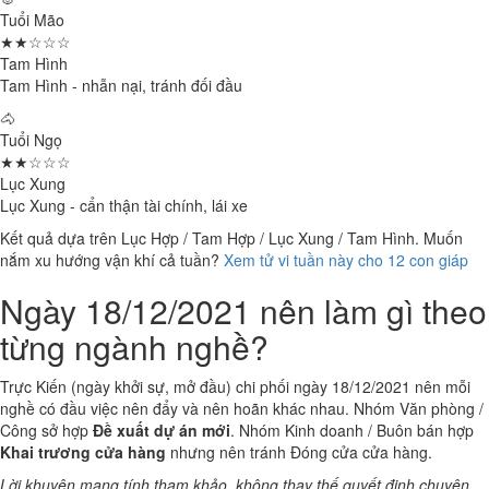
Tuổi Mão
★★☆☆☆
Tam Hình
Tam Hình - nhẫn nại, tránh đối đầu
🐴
Tuổi Ngọ
★★☆☆☆
Lục Xung
Lục Xung - cẩn thận tài chính, lái xe
Kết quả dựa trên Lục Hợp / Tam Hợp / Lục Xung / Tam Hình. Muốn
nắm xu hướng vận khí cả tuần?
Xem tử vi tuần này cho 12 con giáp
Ngày 18/12/2021 nên làm gì theo
từng ngành nghề?
Trực Kiến (ngày khởi sự, mở đầu) chi phối ngày 18/12/2021 nên mỗi
nghề có đầu việc nên đẩy và nên hoãn khác nhau. Nhóm Văn phòng /
Công sở hợp
Đề xuất dự án mới
. Nhóm Kinh doanh / Buôn bán hợp
Khai trương cửa hàng
nhưng nên tránh Đóng cửa cửa hàng.
Lời khuyên mang tính tham khảo, không thay thế quyết định chuyên