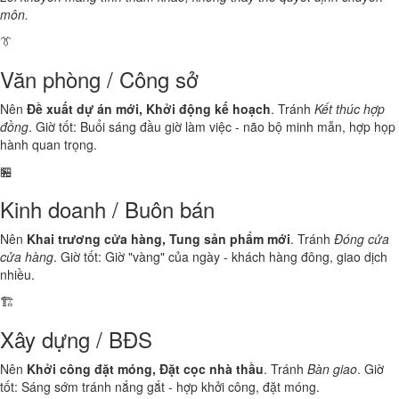
môn.
👔
Văn phòng / Công sở
Nên
Đề xuất dự án mới, Khởi động kế hoạch
. Tránh
Kết thúc hợp
đồng
. Giờ tốt: Buổi sáng đầu giờ làm việc - não bộ minh mẫn, hợp họp
hành quan trọng.
🏪
Kinh doanh / Buôn bán
Nên
Khai trương cửa hàng, Tung sản phẩm mới
. Tránh
Đóng cửa
cửa hàng
. Giờ tốt: Giờ "vàng" của ngày - khách hàng đông, giao dịch
nhiều.
🏗️
Xây dựng / BĐS
Nên
Khởi công đặt móng, Đặt cọc nhà thầu
. Tránh
Bàn giao
. Giờ
tốt: Sáng sớm tránh nắng gắt - hợp khởi công, đặt móng.