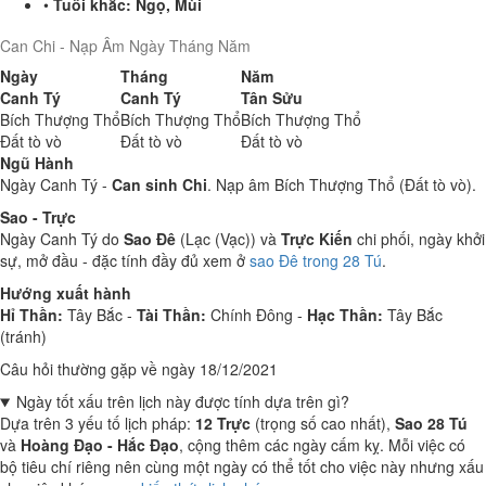
•
Tuổi khắc:
Ngọ, Mùi
Can Chi - Nạp Âm Ngày Tháng Năm
Ngày
Tháng
Năm
Canh Tý
Canh Tý
Tân Sửu
Bích Thượng Thổ
Bích Thượng Thổ
Bích Thượng Thổ
Đất tò vò
Đất tò vò
Đất tò vò
Ngũ Hành
Ngày Canh Tý -
Can sinh Chi
. Nạp âm Bích Thượng Thổ (Đất tò vò).
Sao - Trực
Ngày Canh Tý do
Sao Đê
(Lạc (Vạc)) và
Trực Kiến
chi phối, ngày khởi
sự, mở đầu - đặc tính đầy đủ xem ở
sao Đê trong 28 Tú
.
Hướng xuất hành
Hỉ Thần:
Tây Bắc -
Tài Thần:
Chính Đông -
Hạc Thần:
Tây Bắc
(tránh)
Câu hỏi thường gặp về ngày 18/12/2021
Ngày tốt xấu trên lịch này được tính dựa trên gì?
Dựa trên 3 yếu tố lịch pháp:
12 Trực
(trọng số cao nhất),
Sao 28 Tú
và
Hoàng Đạo - Hắc Đạo
, cộng thêm các ngày cấm kỵ. Mỗi việc có
bộ tiêu chí riêng nên cùng một ngày có thể tốt cho việc này nhưng xấu