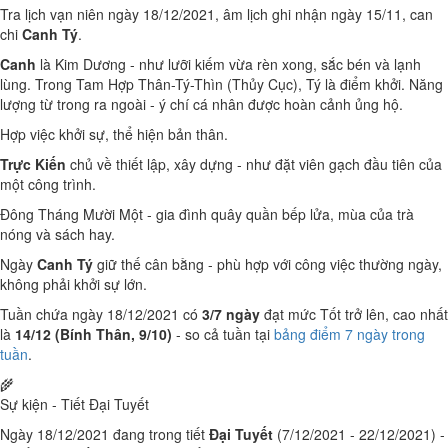
Tra lịch vạn niên ngày 18/12/2021, âm lịch ghi nhận ngày 15/11, can
chi
Canh Tý
.
Canh
là Kim Dương - như lưỡi kiếm vừa rèn xong, sắc bén và lạnh
lùng. Trong Tam Hợp Thân-Tý-Thìn (Thủy Cục), Tý là điểm khởi. Năng
lượng từ trong ra ngoài - ý chí cá nhân được hoàn cảnh ủng hộ.
Hợp việc khởi sự, thể hiện bản thân.
Trực Kiến
chủ về thiết lập, xây dựng - như đặt viên gạch đầu tiên của
một công trình.
Đông Tháng Mười Một - gia đình quây quần bếp lửa, mùa của trà
nóng và sách hay.
Ngày
Canh Tý
giữ thế cân bằng - phù hợp với công việc thường ngày,
không phải khởi sự lớn.
Tuần chứa ngày 18/12/2021 có
3/7 ngày
đạt mức Tốt trở lên, cao nhất
là
14/12 (Bính Thân, 9/10)
- so cả tuần tại
bảng điểm 7 ngày trong
tuần
.
🌾
Sự kiện - Tiết Đại Tuyết
Ngày 18/12/2021 đang trong tiết
Đại Tuyết
(7/12/2021 - 22/12/2021) -