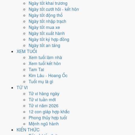
Thứ Bảy
Ngày tốt khai trương
Ngày Âm
Ngày tốt cưới hỏi - kết hôn
Tháng 12 năm 2021
Ngày tốt động thổ
18
Ngày tốt nhập trạch
Tháng 11 âm năm 2021
Ngày tốt mua xe
15
Ngày tốt xuất hành
Tiết Đại Tuyết
Ngày tốt ký hợp đồng
Giờ
Ngày tốt an táng
Bính Tý
XEM TUỔI
Ngày 15
Xem tuổi làm nhà
Canh Tý
Xem tuổi kết hôn
Tháng 11
Tam Tai
Canh Tý
Kim Lâu - Hoang Ốc
Năm 2021
Tuổi mụ là gì
Tân Sửu
TỬ VI
Tử vi hàng ngày
Ngày Canh Tý có Trực
Kiến
(ngày khởi sự, mở đầu) nhưng gặp Sao
Tử vi tuần mới
Kim Quỹ hoàng đạo
. Điểm trung bình 7 việc chính
5.9/10
nên đây là
Tử vi năm 2026
Ngày Bình Hòa
, phù hợp với công việc thường ngày.
12 con giáp hợp khắc
Phong thủy hợp tuổi
Tuổi
Thân, Thìn, Sửu
hợp ngày; tuổi
Ngọ
nên thận trọng (Lục Xung).
Mệnh ngũ hành
Ngày 18/12/2021 tốt hay xấu cho
KIẾN THỨC