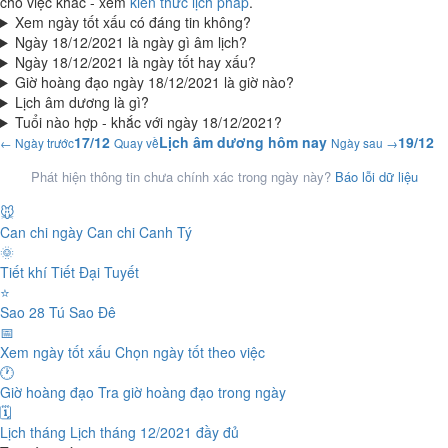
cho việc khác - xem
kiến thức lịch pháp
.
Xem ngày tốt xấu có đáng tin không?
Ngày 18/12/2021 là ngày gì âm lịch?
Ngày 18/12/2021 là ngày tốt hay xấu?
Giờ hoàng đạo ngày 18/12/2021 là giờ nào?
Lịch âm dương là gì?
Tuổi nào hợp - khắc với ngày 18/12/2021?
17/12
Lịch âm dương hôm nay
19/12
← Ngày trước
Quay về
Ngày sau →
Phát hiện thông tin chưa chính xác trong ngày này?
Báo lỗi dữ liệu
🐭
Can chi ngày
Can chi Canh Tý
🌞
Tiết khí
Tiết Đại Tuyết
⭐
Sao 28 Tú
Sao Đê
📅
Xem ngày tốt xấu
Chọn ngày tốt theo việc
🕐
Giờ hoàng đạo
Tra giờ hoàng đạo trong ngày
🗓️
Lịch tháng
Lịch tháng 12/2021 đầy đủ