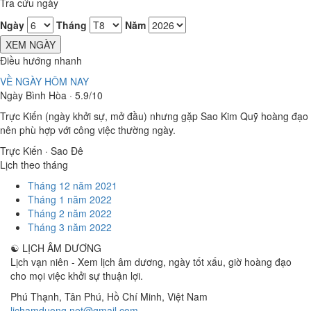
Tra cứu ngày
Ngày
Tháng
Năm
XEM NGÀY
Điều hướng nhanh
VỀ NGÀY HÔM NAY
Ngày Bình Hòa · 5.9/10
Trực Kiến (ngày khởi sự, mở đầu) nhưng gặp Sao Kim Quỹ hoàng đạo
nên phù hợp với công việc thường ngày.
Trực Kiến · Sao Đê
Lịch theo tháng
Tháng 12 năm 2021
Tháng 1 năm 2022
Tháng 2 năm 2022
Tháng 3 năm 2022
☯
LỊCH ÂM DƯƠNG
Lịch vạn niên - Xem lịch âm dương, ngày tốt xấu, giờ hoàng đạo
cho mọi việc khởi sự thuận lợi.
Phú Thạnh, Tân Phú
,
Hồ Chí Minh
,
Việt Nam
lichamduong.net@gmail.com