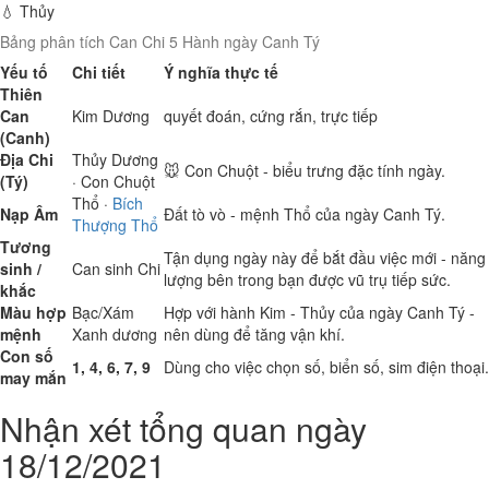
💧 Thủy
Bảng phân tích Can Chi 5 Hành ngày Canh Tý
Yếu tố
Chi tiết
Ý nghĩa thực tế
Thiên
Can
Kim
Dương
quyết đoán, cứng rắn, trực tiếp
(Canh)
Địa Chi
Thủy
Dương
🐭 Con Chuột - biểu trưng đặc tính ngày.
(Tý)
· Con Chuột
Thổ
·
Bích
Nạp Âm
Đất tò vò - mệnh Thổ của ngày Canh Tý.
Thượng Thổ
Tương
Tận dụng ngày này để bắt đầu việc mới - năng
sinh /
Can sinh Chi
lượng bên trong bạn được vũ trụ tiếp sức.
khắc
Màu hợp
Bạc/Xám
Hợp với hành Kim - Thủy của ngày Canh Tý -
mệnh
Xanh dương
nên dùng để tăng vận khí.
Con số
1, 4, 6, 7, 9
Dùng cho việc chọn số, biển số, sim điện thoại.
may mắn
Nhận xét tổng quan ngày
18/12/2021