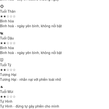
🐵
Tuổi Thân
★★☆☆☆
Bình hòa
Bình hoà - ngày yên bình, không nổi bật
🐔
Tuổi Dậu
★★☆☆☆
Bình hòa
Bình hoà - ngày yên bình, không nổi bật
🐭
Tuổi Tý
★★☆☆☆
Tương Hại
Tương Hại - nhẫn nại với phiền toái nhỏ
🐐
Tuổi Mùi
★★☆☆☆
Tự Hình
Tự Hình - đừng tự gây phiền cho mình