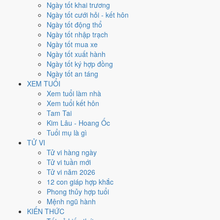
Thứ Bảy
Ngày tốt khai trương
Ngày Âm
Ngày tốt cưới hỏi - kết hôn
Tháng 12 năm 2021
Ngày tốt động thổ
25
Ngày tốt nhập trạch
Tháng 11 âm năm 2021
Ngày tốt mua xe
22
Ngày tốt xuất hành
Tiết Đông Chí
Ngày tốt ký hợp đồng
Giờ
Ngày tốt an táng
Canh Tý
XEM TUỔI
Ngày 22
Xem tuổi làm nhà
Đinh Mùi
Xem tuổi kết hôn
Tháng 11
Tam Tai
Canh Tý
Kim Lâu - Hoang Ốc
Năm 2021
Tuổi mụ là gì
Tân Sửu
TỬ VI
Tử vi hàng ngày
Ngày Đinh Mùi có Trực
Nguy
(ngày nguy hiểm, đầy biến động) và gặp
Tử vi tuần mới
Sao
Câu Trận hắc đạo
. Điểm trung bình 7 việc chính chỉ
3.6/10
nên
Tử vi năm 2026
đây là
Ngày Hung
, cần thận trọng với các quyết định lớn khó đảo
12 con giáp hợp khắc
ngược.
Phong thủy hợp tuổi
Mệnh ngũ hành
Tuổi
Hợi, Mão, Ngọ
hợp ngày; tuổi
Sửu
nên thận trọng (Lục Xung).
KIẾN THỨC