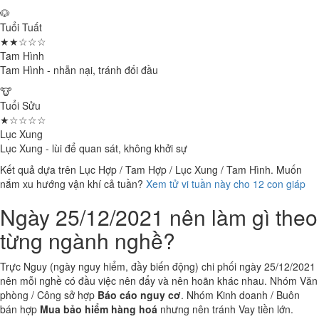
🐶
Tuổi Tuất
★★☆☆☆
Tam Hình
Tam Hình - nhẫn nại, tránh đối đầu
🐮
Tuổi Sửu
★☆☆☆☆
Lục Xung
Lục Xung - lùi để quan sát, không khởi sự
Kết quả dựa trên Lục Hợp / Tam Hợp / Lục Xung / Tam Hình. Muốn
nắm xu hướng vận khí cả tuần?
Xem tử vi tuần này cho 12 con giáp
Ngày 25/12/2021 nên làm gì theo
từng ngành nghề?
Trực Nguy (ngày nguy hiểm, đầy biến động) chi phối ngày 25/12/2021
nên mỗi nghề có đầu việc nên đẩy và nên hoãn khác nhau. Nhóm Văn
phòng / Công sở hợp
Báo cáo nguy cơ
. Nhóm Kinh doanh / Buôn
bán hợp
Mua bảo hiểm hàng hoá
nhưng nên tránh Vay tiền lớn.