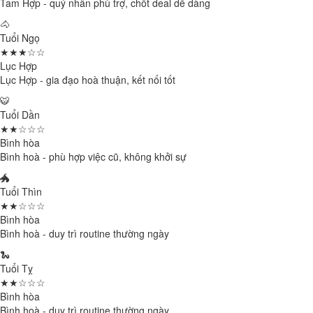
Tam Hợp - quý nhân phù trợ, chốt deal dễ dàng
🐴
Tuổi Ngọ
★★★☆☆
Lục Hợp
Lục Hợp - gia đạo hoà thuận, kết nối tốt
🐯
Tuổi Dần
★★☆☆☆
Bình hòa
Bình hoà - phù hợp việc cũ, không khởi sự
🐲
Tuổi Thìn
★★☆☆☆
Bình hòa
Bình hoà - duy trì routine thường ngày
🐍
Tuổi Tỵ
★★☆☆☆
Bình hòa
Bình hoà - duy trì routine thường ngày