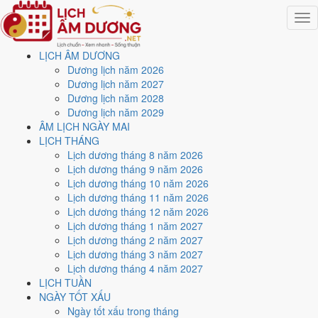
Togg
navig
LỊCH ÂM DƯƠNG
Trang chủ
Dương lịch năm 2026
Lịch năm 2021
Dương lịch năm 2027
Tháng 12/2021
Dương lịch năm 2028
Ngày 25/12/2021 (Đinh Mùi)
Dương lịch năm 2029
ÂM LỊCH NGÀY MAI
Xem ngày
25/12/2021
LỊCH THÁNG
Lịch dương tháng 8 năm 2026
dương lịch - Ngày 22/11 âm
Lịch dương tháng 9 năm 2026
Lịch dương tháng 10 năm 2026
lịch (Đinh Mùi) tốt hay xấu?
Lịch dương tháng 11 năm 2026
Lịch dương tháng 12 năm 2026
Lịch dương tháng 1 năm 2027
Ngày 25/12/2021 dương lịch (Thứ Bảy) là ngày 22/11/2021 âm
Lịch dương tháng 2 năm 2027
lịch
, tức ngày
Đinh Mùi
- Can sinh Chi, Trực Nguy, Sao Nữ, nạp âm
Lịch dương tháng 3 năm 2027
Thiên Hà Thủy. Tổng hòa, đây là
Ngày Hung
với điểm trung bình
Lịch dương tháng 4 năm 2027
3.6/10
cho các việc quan trọng. Giờ Hoàng Đạo trong ngày:
Dần,
LỊCH TUẦN
Mão, Tỵ, Thân, Tuất, Hợi
.
NGÀY TỐT XẤU
Ngày Dương
Ngày tốt xấu trong tháng