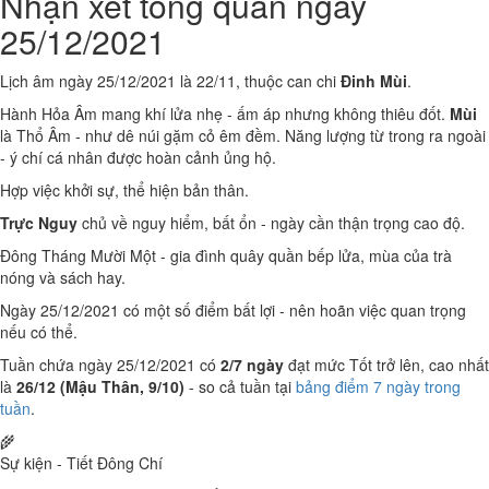
Nhận xét tổng quan ngày
25/12/2021
Lịch âm ngày 25/12/2021 là 22/11, thuộc can chi
Đinh Mùi
.
Hành Hỏa Âm mang khí lửa nhẹ - ấm áp nhưng không thiêu đốt.
Mùi
là Thổ Âm - như dê núi gặm cỏ êm đềm. Năng lượng từ trong ra ngoài
- ý chí cá nhân được hoàn cảnh ủng hộ.
Hợp việc khởi sự, thể hiện bản thân.
Trực Nguy
chủ về nguy hiểm, bất ổn - ngày cần thận trọng cao độ.
Đông Tháng Mười Một - gia đình quây quần bếp lửa, mùa của trà
nóng và sách hay.
Ngày 25/12/2021 có một số điểm bất lợi - nên hoãn việc quan trọng
nếu có thể.
Tuần chứa ngày 25/12/2021 có
2/7 ngày
đạt mức Tốt trở lên, cao nhất
là
26/12 (Mậu Thân, 9/10)
- so cả tuần tại
bảng điểm 7 ngày trong
tuần
.
🌾
Sự kiện - Tiết Đông Chí