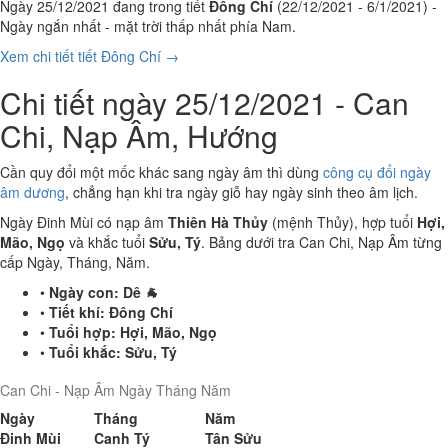
Ngày 25/12/2021 đang trong tiết
Đông Chí
(22/12/2021 - 6/1/2021) -
Ngày ngắn nhất - mặt trời thấp nhất phía Nam.
Xem chi tiết tiết Đông Chí →
Chi tiết ngày 25/12/2021 - Can
Chi, Nạp Âm, Hướng
Cần quy đổi một mốc khác sang ngày âm thì dùng
công cụ đổi ngày
âm dương
, chẳng hạn khi tra ngày giỗ hay ngày sinh theo âm lịch.
Ngày Đinh Mùi có nạp âm
Thiên Hà Thủy
(mệnh Thủy), hợp tuổi
Hợi,
Mão, Ngọ
và khắc tuổi
Sửu, Tý
. Bảng dưới tra Can Chi, Nạp Âm từng
cấp Ngày, Tháng, Năm.
•
Ngày con:
Dê 🐐
•
Tiết khí:
Đông Chí
•
Tuổi hợp:
Hợi, Mão, Ngọ
•
Tuổi khắc:
Sửu, Tý
Can Chi - Nạp Âm Ngày Tháng Năm
Ngày
Tháng
Năm
Đinh Mùi
Canh Tý
Tân Sửu