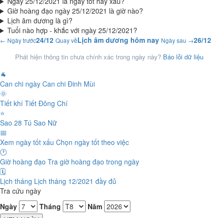
Ngày 25/12/2021 là ngày tốt hay xấu?
Giờ hoàng đạo ngày 25/12/2021 là giờ nào?
Lịch âm dương là gì?
Tuổi nào hợp - khắc với ngày 25/12/2021?
24/12
Lịch âm dương hôm nay
26/12
← Ngày trước
Quay về
Ngày sau →
Phát hiện thông tin chưa chính xác trong ngày này?
Báo lỗi dữ liệu
🐐
Can chi ngày
Can chi Đinh Mùi
🌞
Tiết khí
Tiết Đông Chí
⭐
Sao 28 Tú
Sao Nữ
📅
Xem ngày tốt xấu
Chọn ngày tốt theo việc
🕐
Giờ hoàng đạo
Tra giờ hoàng đạo trong ngày
🗓️
Lịch tháng
Lịch tháng 12/2021 đầy đủ
Tra cứu ngày
Ngày
Tháng
Năm