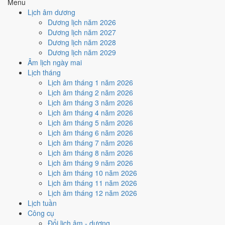
Menu
Nguy và Ngày Hắc Đạo
gây bất lợi.
Lịch âm dương
Cách tính ngày tốt
Dương lịch năm 2026
🏗️
Động thổ - khởi công
Dương lịch năm 2027
3
/10
Xấu
Dương lịch năm 2028
Động thổ - khởi công hôm nay ở
mức xấu (3/10)
do
Trực Nguy
Dương lịch năm 2029
và Ngày Hắc Đạo
gây bất lợi.
Âm lịch ngày mai
Lịch tháng
Cách tính ngày tốt
Lịch âm tháng 1 năm 2026
🏡
Nhập trạch - vào nhà mới
Lịch âm tháng 2 năm 2026
4
/10
Trung bình
Lịch âm tháng 3 năm 2026
Nhập trạch - vào nhà mới hôm nay ở
mức trung bình (4/10)
do
Lịch âm tháng 4 năm 2026
Ngày Hắc Đạo
gây bất lợi.
Lịch âm tháng 5 năm 2026
Cách tính ngày tốt
Lịch âm tháng 6 năm 2026
🚗
Mua xe - tậu xe
Lịch âm tháng 7 năm 2026
3
/10
Xấu
Lịch âm tháng 8 năm 2026
Mua xe - tậu xe hôm nay ở
mức xấu (3/10)
do
Trực Nguy và
Lịch âm tháng 9 năm 2026
Ngày Hắc Đạo
gây bất lợi.
Lịch âm tháng 10 năm 2026
Lịch âm tháng 11 năm 2026
Cách tính ngày tốt
Lịch âm tháng 12 năm 2026
✈️
Xuất hành - đi xa
Lịch tuần
4
/10
Trung bình
Công cụ
Xuất hành - đi xa hôm nay ở
mức trung bình (4/10)
do
Ngày
Đổi lịch âm - dương
Hắc Đạo
gây bất lợi.