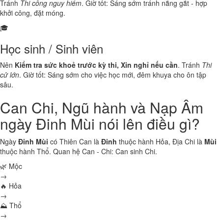
Tránh
Thi công nguy hiểm
. Giờ tốt: Sáng sớm tránh nắng gắt - hợp
khởi công, đặt móng.
🎓
Học sinh / Sinh viên
Nên
Kiểm tra sức khoẻ trước kỳ thi, Xin nghỉ nếu cần
. Tránh
Thi
cử lớn
. Giờ tốt: Sáng sớm cho việc học mới, đêm khuya cho ôn tập
sâu.
Can Chi, Ngũ hành và Nạp Âm
ngày Đinh Mùi nói lên điều gì?
Ngày
Đinh Mùi
có Thiên Can là
Đinh
thuộc hành
Hỏa
, Địa Chi là
Mùi
thuộc hành
Thổ
. Quan hệ Can - Chi:
Can sinh Chi
.
🌿 Mộc
→
🔥 Hỏa
→
⛰ Thổ
→