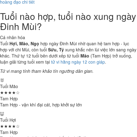
hoàng đạo chi tiết
Tuổi nào hợp, tuổi nào xung ngày
Đinh Mùi?
Cá nhân hóa
Tuổi
Hợi, Mão, Ngọ
hợp ngày Đinh Mùi nhờ quan hệ tam hợp - lục
hợp với chi Mùi, còn tuổi
Sửu, Tý
xung khắc nên lùi việc lớn sang ngày
khác. Thứ tự 12 tuổi bên dưới xếp từ tuổi
Mão
(Tam Hợp) trở xuống,
luận giải từng tuổi xem tại
tử vi hằng ngày 12 con giáp
.
Tử vi mang tính tham khảo tín ngưỡng dân gian.
🐰
Tuổi Mão
★★★★☆
Tam Hợp
Tam Hợp - vận khí đại cát, hợp khởi sự lớn
🐷
Tuổi Hợi
★★★★☆
Tam Hợp