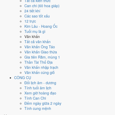
Ngày 25/12/2021 tốt hay xấu cho
Tất cả kiến thức
Can chi (60 hoa giáp)
việc gì?
24 tiết khí
Các sao tốt xấu
12 trực
Ngày 25/12/2021 đạt
3.6/10
trung bình cho 7 việc chính: cao nhất là
Kim Lâu - Hoang Ốc
Mở kho - xuất hàng (5/10)
, thấp nhất là
Mua xe - tậu xe (3/10)
. Trực
Tuổi mụ là gì
Nguy (ngày nguy hiểm, đầy biến động) và gặp Sao Câu Trận hắc đạo
Văn khấn
nên điểm từng việc chênh nhau như bảng dưới.
Tất cả văn khấn
💍
Cưới hỏi - đính hôn
Văn khấn Ông Táo
4
/10
Trung bình
Văn khấn Giao thừa
Cưới hỏi - đính hôn hôm nay ở
mức trung bình (4/10)
do
Ngày
Gia tiên Rằm, mùng 1
Hắc Đạo
gây bất lợi.
Thần Tài Thổ Địa
Văn khấn nhập trạch
Cách tính ngày tốt
Văn khấn cúng giỗ
🏪
Khai trương - mở cửa hàng
CÔNG CỤ
4
/10
Trung bình
Đổi lịch âm - dương
Khai trương - mở cửa hàng hôm nay ở
mức trung bình (4/10)
Tính tuổi âm lịch
do
Ngày Hắc Đạo
gây bất lợi.
Xem giờ hoàng đạo
Cách tính ngày tốt
Tính Can Chi
🤝
Ký hợp đồng - giao ước
Đếm ngày giữa 2 ngày
3
/10
Xấu
Tính cung mệnh
Ký hợp đồng - giao ước hôm nay ở
mức xấu (3/10)
do
Trực