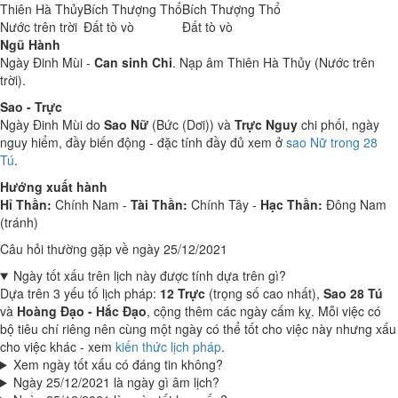
Thiên Hà Thủy
Bích Thượng Thổ
Bích Thượng Thổ
Nước trên trời
Đất tò vò
Đất tò vò
Ngũ Hành
Ngày Đinh Mùi -
Can sinh Chi
. Nạp âm Thiên Hà Thủy (Nước trên
trời).
Sao - Trực
Ngày Đinh Mùi do
Sao Nữ
(Bức (Dơi)) và
Trực Nguy
chi phối, ngày
nguy hiểm, đầy biến động - đặc tính đầy đủ xem ở
sao Nữ trong 28
Tú
.
Hướng xuất hành
Hỉ Thần:
Chính Nam -
Tài Thần:
Chính Tây -
Hạc Thần:
Đông Nam
(tránh)
Câu hỏi thường gặp về ngày 25/12/2021
Ngày tốt xấu trên lịch này được tính dựa trên gì?
Dựa trên 3 yếu tố lịch pháp:
12 Trực
(trọng số cao nhất),
Sao 28 Tú
và
Hoàng Đạo - Hắc Đạo
, cộng thêm các ngày cấm kỵ. Mỗi việc có
bộ tiêu chí riêng nên cùng một ngày có thể tốt cho việc này nhưng xấu
cho việc khác - xem
kiến thức lịch pháp
.
Xem ngày tốt xấu có đáng tin không?
Ngày 25/12/2021 là ngày gì âm lịch?