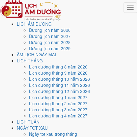
Togg
navig
LỊCH ÂM DƯƠNG
Trang chủ
Dương lịch năm 2026
Lịch năm 2021
Dương lịch năm 2027
Tháng 12/2021
Dương lịch năm 2028
Ngày 27/12/2021 (Kỷ Dậu)
Dương lịch năm 2029
ÂM LỊCH NGÀY MAI
Xem ngày
27/12/2021
LỊCH THÁNG
Lịch dương tháng 8 năm 2026
dương lịch - Ngày 24/11 âm
Lịch dương tháng 9 năm 2026
Lịch dương tháng 10 năm 2026
lịch (Kỷ Dậu) tốt hay xấu?
Lịch dương tháng 11 năm 2026
Lịch dương tháng 12 năm 2026
Lịch dương tháng 1 năm 2027
Ngày 27/12/2021 dương lịch (Thứ Hai) là ngày 24/11/2021 âm lịch
,
Lịch dương tháng 2 năm 2027
tức ngày
Kỷ Dậu
- Can sinh Chi, Trực Thâu, Sao Nguy, nạp âm Đại
Lịch dương tháng 3 năm 2027
Trạch Thổ. Tổng hòa, đây là
Ngày Bình Hòa
với điểm trung bình
Lịch dương tháng 4 năm 2027
5.9/10
cho các việc quan trọng. Giờ Hoàng Đạo trong ngày:
Tý, Dần,
LỊCH TUẦN
Mão, Ngọ, Mùi, Dậu
.
NGÀY TỐT XẤU
Ngày Dương
Ngày tốt xấu trong tháng