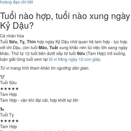
hoàng đạo chi tiết
Tuổi nào hợp, tuổi nào xung ngày
Kỷ Dậu?
Cá nhân hóa
Tuổi
Sửu, Tỵ, Thìn
hợp ngày Kỷ Dậu nhờ quan hệ tam hợp - lục hợp
với chi Dậu, còn tuổi
Mão, Tuất
xung khắc nên lùi việc lớn sang ngày
khác. Thứ tự 12 tuổi bên dưới xếp từ tuổi
Sửu
(Tam Hợp) trở xuống,
luận giải từng tuổi xem tại
tử vi hằng ngày 12 con giáp
.
Tử vi mang tính tham khảo tín ngưỡng dân gian.
🐮
Tuổi Sửu
★★★★★
Tam Hợp
Tam Hợp - vận khí đại cát, hợp khởi sự lớn
🐍
Tuổi Tỵ
★★★★★
Tam Hợp