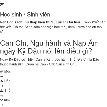
🎓
Học sinh / Sinh viên
Nên
Đọc sách thu thập kiến thức, Lưu trữ tài liệu
. Tránh
Xuất bản
bài viết
. Giờ tốt: Sáng sớm cho việc học mới, đêm khuya cho ôn tập
sâu.
Can Chi, Ngũ hành và Nạp Âm
ngày Kỷ Dậu nói lên điều gì?
Ngày
Kỷ Dậu
có Thiên Can là
Kỷ
thuộc hành
Thổ
, Địa Chi là
Dậu
thuộc hành
Kim
. Quan hệ Can - Chi:
Can sinh Chi
.
🌿 Mộc
→
🔥 Hỏa
→
⛰ Thổ
→
⚒ Kim
→