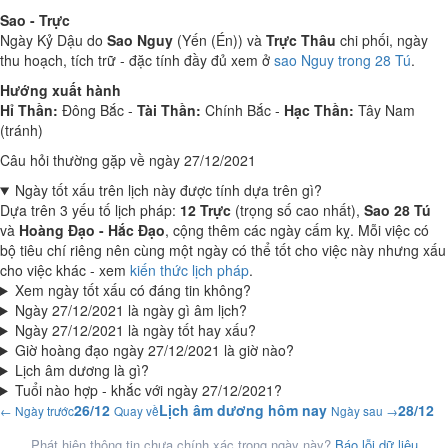
Sao - Trực
Ngày Kỷ Dậu do
Sao Nguy
(Yến (Én)) và
Trực Thâu
chi phối, ngày
thu hoạch, tích trữ - đặc tính đầy đủ xem ở
sao Nguy trong 28 Tú
.
Hướng xuất hành
Hỉ Thần:
Đông Bắc -
Tài Thần:
Chính Bắc -
Hạc Thần:
Tây Nam
(tránh)
Câu hỏi thường gặp về ngày 27/12/2021
Ngày tốt xấu trên lịch này được tính dựa trên gì?
Dựa trên 3 yếu tố lịch pháp:
12 Trực
(trọng số cao nhất),
Sao 28 Tú
và
Hoàng Đạo - Hắc Đạo
, cộng thêm các ngày cấm kỵ. Mỗi việc có
bộ tiêu chí riêng nên cùng một ngày có thể tốt cho việc này nhưng xấu
cho việc khác - xem
kiến thức lịch pháp
.
Xem ngày tốt xấu có đáng tin không?
Ngày 27/12/2021 là ngày gì âm lịch?
Ngày 27/12/2021 là ngày tốt hay xấu?
Giờ hoàng đạo ngày 27/12/2021 là giờ nào?
Lịch âm dương là gì?
Tuổi nào hợp - khắc với ngày 27/12/2021?
26/12
Lịch âm dương hôm nay
28/12
← Ngày trước
Quay về
Ngày sau →
Phát hiện thông tin chưa chính xác trong ngày này?
Báo lỗi dữ liệu