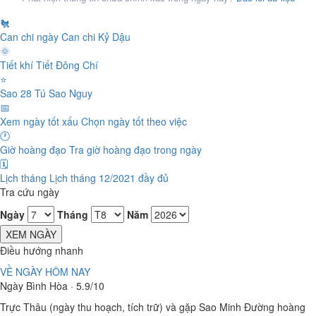
🐔
Can chi ngày
Can chi Kỷ Dậu
🌞
Tiết khí
Tiết Đông Chí
⭐
Sao 28 Tú
Sao Nguy
📅
Xem ngày tốt xấu
Chọn ngày tốt theo việc
🕐
Giờ hoàng đạo
Tra giờ hoàng đạo trong ngày
🗓️
Lịch tháng
Lịch tháng 12/2021 đầy đủ
Tra cứu ngày
Ngày
Tháng
Năm
XEM NGÀY
Điều hướng nhanh
VỀ NGÀY HÔM NAY
Ngày Bình Hòa · 5.9/10
Trực Thâu (ngày thu hoạch, tích trữ) và gặp Sao Minh Đường hoàng