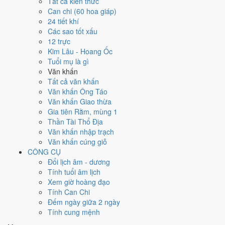
Tất cả kiến thức
việc gì?
Can chi (60 hoa giáp)
24 tiết khí
Các sao tốt xấu
Ngày 27/12/2021 đạt
5.9/10
trung bình cho 7 việc chính: cao nhất là
12 trực
Ký hợp đồng - giao ước (9/10)
, thấp nhất là
Di chuyển - dọn nhà
Kim Lâu - Hoang Ốc
(4/10)
. Trực Thâu (ngày thu hoạch, tích trữ) và gặp Sao Minh Đường
Tuổi mụ là gì
hoàng đạo nên điểm từng việc chênh nhau như bảng dưới.
Văn khấn
💍
Cưới hỏi - đính hôn
Tất cả văn khấn
5
/10
Trung bình
Văn khấn Ông Táo
Cưới hỏi - đính hôn hôm nay ở
mức trung bình (5/10)
nhờ hợp
Văn khấn Giao thừa
Ngày Hoàng Đạo
, nhưng Sao Nguy kéo giảm điểm.
Gia tiên Rằm, mùng 1
Thần Tài Thổ Địa
Cách tính ngày tốt
Văn khấn nhập trạch
🏪
Khai trương - mở cửa hàng
Văn khấn cúng giỗ
5
/10
Trung bình
CÔNG CỤ
Khai trương - mở cửa hàng hôm nay ở
mức trung bình (5/10)
Đổi lịch âm - dương
nhờ hợp
Ngày Hoàng Đạo
, nhưng Sao Nguy kéo giảm điểm.
Tính tuổi âm lịch
Cách tính ngày tốt
Xem giờ hoàng đạo
🤝
Ký hợp đồng - giao ước
Tính Can Chi
9
/10
Rất tốt
Đếm ngày giữa 2 ngày
Ký hợp đồng - giao ước hôm nay ở
mức rất tốt (9/10)
nhờ hợp
Tính cung mệnh
Trực Thâu và Ngày Hoàng Đạo
.