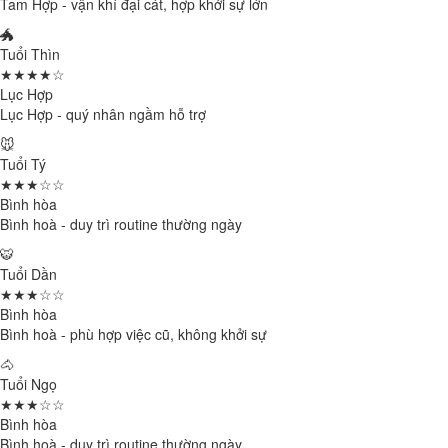
Tam Hợp - vận khí đại cát, hợp khởi sự lớn
🐲
Tuổi Thìn
★★★★☆
Lục Hợp
Lục Hợp - quý nhân ngầm hỗ trợ
🐭
Tuổi Tý
★★★☆☆
Bình hòa
Bình hoà - duy trì routine thường ngày
🐯
Tuổi Dần
★★★☆☆
Bình hòa
Bình hoà - phù hợp việc cũ, không khởi sự
🐴
Tuổi Ngọ
★★★☆☆
Bình hòa
Bình hoà - duy trì routine thường ngày