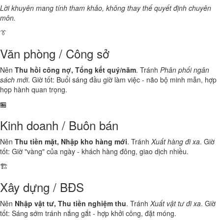
Lời khuyên mang tính tham khảo, không thay thế quyết định chuyên
môn.
👔
Văn phòng / Công sở
Nên
Thu hồi công nợ, Tổng kết quý/năm
. Tránh
Phân phối ngân
sách mới
. Giờ tốt: Buổi sáng đầu giờ làm việc - não bộ minh mẫn, hợp
họp hành quan trọng.
🏪
Kinh doanh / Buôn bán
Nên
Thu tiền mặt, Nhập kho hàng mới
. Tránh
Xuất hàng đi xa
. Giờ
tốt: Giờ "vàng" của ngày - khách hàng đông, giao dịch nhiều.
🏗️
Xây dựng / BĐS
Nên
Nhập vật tư, Thu tiền nghiệm thu
. Tránh
Xuất vật tư đi xa
. Giờ
tốt: Sáng sớm tránh nắng gắt - hợp khởi công, đặt móng.