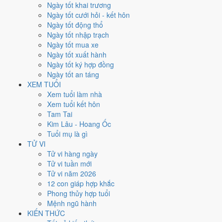
Thứ Hai
Ngày tốt khai trương
Ngày Âm
Ngày tốt cưới hỏi - kết hôn
Tháng 12 năm 2021
Ngày tốt động thổ
27
Ngày tốt nhập trạch
Tháng 11 âm năm 2021
Ngày tốt mua xe
24
Ngày tốt xuất hành
Tiết Đông Chí
Ngày tốt ký hợp đồng
Giờ
Ngày tốt an táng
Giáp Tý
XEM TUỔI
Ngày 24
Xem tuổi làm nhà
Kỷ Dậu
Xem tuổi kết hôn
Tháng 11
Tam Tai
Canh Tý
Kim Lâu - Hoang Ốc
Năm 2021
Tuổi mụ là gì
Tân Sửu
TỬ VI
Tử vi hàng ngày
Ngày Kỷ Dậu có Trực
Thâu
(ngày thu hoạch, tích trữ) và gặp Sao
Tử vi tuần mới
Minh Đường hoàng đạo
. Điểm trung bình 7 việc chính
5.9/10
nên
Tử vi năm 2026
đây là
Ngày Bình Hòa
, phù hợp với công việc thường ngày.
12 con giáp hợp khắc
Phong thủy hợp tuổi
Tuổi
Sửu, Tỵ, Thìn
hợp ngày; tuổi
Mão
nên thận trọng (Lục Xung).
Mệnh ngũ hành
Ngày 27/12/2021 tốt hay xấu cho
KIẾN THỨC