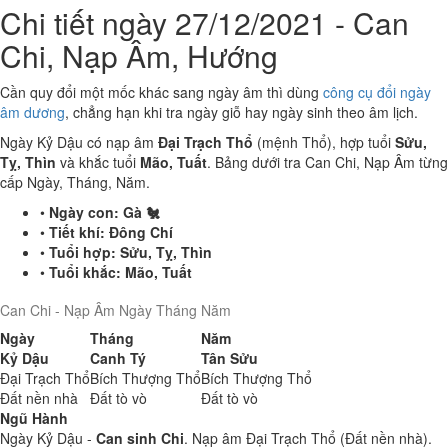
Chi tiết ngày 27/12/2021 - Can
Chi, Nạp Âm, Hướng
Cần quy đổi một mốc khác sang ngày âm thì dùng
công cụ đổi ngày
âm dương
, chẳng hạn khi tra ngày giỗ hay ngày sinh theo âm lịch.
Ngày Kỷ Dậu có nạp âm
Đại Trạch Thổ
(mệnh Thổ), hợp tuổi
Sửu,
Tỵ, Thìn
và khắc tuổi
Mão, Tuất
. Bảng dưới tra Can Chi, Nạp Âm từng
cấp Ngày, Tháng, Năm.
•
Ngày con:
Gà 🐔
•
Tiết khí:
Đông Chí
•
Tuổi hợp:
Sửu, Tỵ, Thìn
•
Tuổi khắc:
Mão, Tuất
Can Chi - Nạp Âm Ngày Tháng Năm
Ngày
Tháng
Năm
Kỷ Dậu
Canh Tý
Tân Sửu
Đại Trạch Thổ
Bích Thượng Thổ
Bích Thượng Thổ
Đất nền nhà
Đất tò vò
Đất tò vò
Ngũ Hành
Ngày Kỷ Dậu -
Can sinh Chi
. Nạp âm Đại Trạch Thổ (Đất nền nhà).