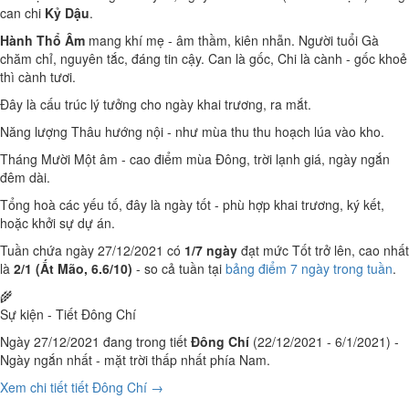
can chi
Kỷ Dậu
.
Hành Thổ Âm
mang khí mẹ - âm thầm, kiên nhẫn. Người tuổi Gà
chăm chỉ, nguyên tắc, đáng tin cậy. Can là gốc, Chi là cành - gốc khoẻ
thì cành tươi.
Đây là cấu trúc lý tưởng cho ngày khai trương, ra mắt.
Năng lượng Thâu hướng nội - như mùa thu thu hoạch lúa vào kho.
Tháng Mười Một âm - cao điểm mùa Đông, trời lạnh giá, ngày ngắn
đêm dài.
Tổng hoà các yếu tố, đây là ngày tốt - phù hợp khai trương, ký kết,
hoặc khởi sự dự án.
Tuần chứa ngày 27/12/2021 có
1/7 ngày
đạt mức Tốt trở lên, cao nhất
là
2/1 (Ất Mão, 6.6/10)
- so cả tuần tại
bảng điểm 7 ngày trong tuần
.
🌾
Sự kiện - Tiết Đông Chí
Ngày 27/12/2021 đang trong tiết
Đông Chí
(22/12/2021 - 6/1/2021) -
Ngày ngắn nhất - mặt trời thấp nhất phía Nam.
Xem chi tiết tiết Đông Chí →