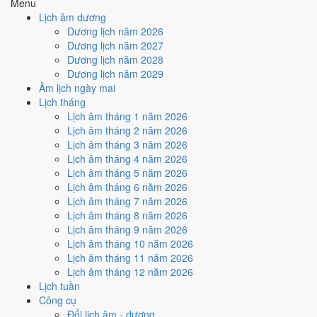
Menu
Cách tính ngày tốt
Lịch âm dương
🏗️
Động thổ - khởi công
Dương lịch năm 2026
6
/10
Tốt
Dương lịch năm 2027
Động thổ - khởi công hôm nay ở
mức tốt (6/10)
nhờ hợp
Ngày
Dương lịch năm 2028
Hoàng Đạo
.
Dương lịch năm 2029
Âm lịch ngày mai
Cách tính ngày tốt
Lịch tháng
🏡
Nhập trạch - vào nhà mới
Lịch âm tháng 1 năm 2026
6
/10
Tốt
Lịch âm tháng 2 năm 2026
Nhập trạch - vào nhà mới hôm nay ở
mức tốt (6/10)
nhờ hợp
Lịch âm tháng 3 năm 2026
Ngày Hoàng Đạo
.
Lịch âm tháng 4 năm 2026
Cách tính ngày tốt
Lịch âm tháng 5 năm 2026
🚗
Mua xe - tậu xe
Lịch âm tháng 6 năm 2026
6
/10
Tốt
Lịch âm tháng 7 năm 2026
Mua xe - tậu xe hôm nay ở
mức tốt (6/10)
nhờ hợp
Ngày
Lịch âm tháng 8 năm 2026
Hoàng Đạo
.
Lịch âm tháng 9 năm 2026
Lịch âm tháng 10 năm 2026
Cách tính ngày tốt
Lịch âm tháng 11 năm 2026
✈️
Xuất hành - đi xa
Lịch âm tháng 12 năm 2026
4
/10
Trung bình
Lịch tuần
Xuất hành - đi xa hôm nay ở
mức trung bình (4/10)
nhờ hợp
Công cụ
Ngày Hoàng Đạo
, nhưng Trực Thâu và Sao Nguy kéo giảm
Đổi lịch âm - dương
điểm.