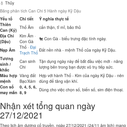
💧 Thủy
Bảng phân tích Can Chi 5 Hành ngày Kỷ Dậu
Yếu tố
Chi tiết
Ý nghĩa thực tế
Thiên
Thổ
Âm
cẩn thận, tỉ mỉ, bảo thủ
Can (Kỷ)
Địa Chi
Kim
Âm ·
🐔 Con Gà - biểu trưng đặc tính ngày.
(Dậu)
Con Gà
Thổ
·
Đại
Nạp Âm
Đất nền nhà - mệnh Thổ của ngày Kỷ Dậu.
Trạch Thổ
Tương
Can sinh
Tận dụng ngày này để bắt đầu việc mới - năng
sinh /
Chi
lượng bên trong bạn được vũ trụ tiếp sức.
khắc
Màu hợp
Vàng đất
Hợp với hành Thổ - Kim của ngày Kỷ Dậu - nên
mệnh
Bạc/Xám
dùng để tăng vận khí.
Con số
0, 4, 5, 6,
Dùng cho việc chọn số, biển số, sim điện thoại.
may mắn
8, 9
Nhận xét tổng quan ngày
27/12/2021
Theo lịch âm dương cổ truyền, ngày 27/12/2021 (24/11 âm lịch) mang