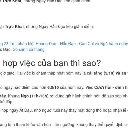
p
Trực Khai
, nhưng Ngày Hắc Đạo kéo giảm điểm.
ợp
Trực Khai
, nhưng Ngày Hắc Đạo kéo giảm điểm.
ng 28 Tú
·
phân biệt Hoàng Đạo - Hắc Đạo
·
Can Chi và Ngũ hành ngày
ắc Đạo.
So sánh cả tháng
hợp việc của bạn thì sao?
i giờ giấc. Hai việc bị chấm thấp nhất hôm nay là
cải táng (3/10) và an 
có ngày nào điểm cao hơn
6.0/10
của hôm nay. Việc
Cưới hỏi - đính 
này.
Khung
Ngọ (11h-13h)
rơi đúng giờ hành chính nên dễ sắp xếp nh
ế tiếp.
n
hợp ngày Ất Dậu, nhờ người tuổi này thay mặt động thổ hoặc nhận lễ
 mang tính tham khảo văn hóa - tín ngưỡng, không thay thế quyết định