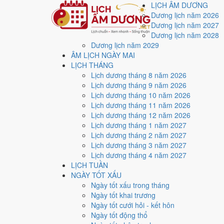
LỊCH ÂM DƯƠNG
Dương lịch năm 2026
Dương lịch năm 2027
Dương lịch năm 2028
Dương lịch năm 2029
Trang chủ
ÂM LỊCH NGÀY MAI
Lịch năm 2021
LỊCH THÁNG
Tháng 12/2021
Lịch dương tháng 8 năm 2026
Ngày 3/12/2021 (Ất Dậu)
Lịch dương tháng 9 năm 2026
Xem ngày
3/12/2021
d
Lịch dương tháng 10 năm 2026
Lịch dương tháng 11 năm 2026
xấu?
Lịch dương tháng 12 năm 2026
Lịch dương tháng 1 năm 2027
Lịch dương tháng 2 năm 2027
Ngày 3/12/2021 dương lịch (Thứ Sáu) là ngày 29/10/2
Lịch dương tháng 3 năm 2027
Hòa
với điểm trung bình
6.0/10
cho các việc quan trọng.
Lịch dương tháng 4 năm 2027
LỊCH TUẦN
Ngày Dương
NGÀY TỐT XẤU
Thứ Sáu
Ngày tốt xấu trong tháng
Ngày Âm
Ngày tốt khai trương
Tháng 12 năm 2021
Ngày tốt cưới hỏi - kết hôn
3
Ngày tốt động thổ
Tháng 10 âm năm 2021