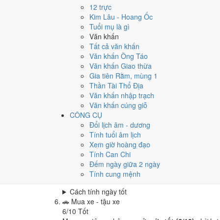
Cưới hỏi - đính hôn hôm nay ở
mức rất tốt (8/10)
12 trực
Cách tính ngày tốt
Kim Lâu - Hoang Ốc
🏪
Khai trương - mở cửa hàng
Tuổi mụ là gì
6
/10
Tốt
Văn khấn
Khai trương - mở cửa hàng hôm nay ở
mức tốt (6/
Tất cả văn khấn
Văn khấn Ông Táo
Cách tính ngày tốt
Văn khấn Giao thừa
🤝
Ký hợp đồng - giao ước
Gia tiên Rằm, mùng 1
4
/10
Trung bình
Thần Tài Thổ Địa
Ký hợp đồng - giao ước hôm nay ở
mức trung bình
Văn khấn nhập trạch
Cách tính ngày tốt
Văn khấn cúng giỗ
🏗️
Động thổ - khởi công
CÔNG CỤ
6
/10
Tốt
Đổi lịch âm - dương
Động thổ - khởi công hôm nay ở
mức tốt (6/10)
nh
Tính tuổi âm lịch
Xem giờ hoàng đạo
Cách tính ngày tốt
Tính Can Chi
🏡
Nhập trạch - vào nhà mới
Đếm ngày giữa 2 ngày
6
/10
Tốt
Tính cung mệnh
Nhập trạch - vào nhà mới hôm nay ở
mức tốt (6/1
Cách tính ngày tốt
🚗
Mua xe - tậu xe
6
/10
Tốt