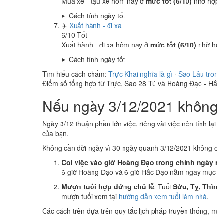
Mua xe - tậu xe hôm nay ở
mức tốt (6/10)
nhờ hợ
Cách tính ngày tốt
✈️
Xuất hành - đi xa
6
/10
Tốt
Xuất hành - đi xa hôm nay ở
mức tốt (6/10)
nhờ h
Cách tính ngày tốt
Tìm hiểu cách chấm:
Trực Khai nghĩa là gì
·
Sao Lâu tro
Điểm số tổng hợp từ Trực, Sao 28 Tú và Hoàng Đạo - H
Nếu ngày 3/12/2021 không 
Ngày 3/12 thuận phần lớn việc, riêng vài việc nên tính lạ
của bạn.
Không cần dời ngày vì 30 ngày quanh 3/12/2021 không 
Coi việc vào giờ Hoàng Đạo trong chính ngày 
6 giờ Hoàng Đạo và 6 giờ Hắc Đạo nằm ngay mục k
Mượn tuổi hợp đứng chủ lễ.
Tuổi
Sửu, Tỵ, Thì
mượn tuổi xem tại
hướng dẫn xem tuổi làm nhà
.
Các cách trên dựa trên quy tắc lịch pháp truyền thống,