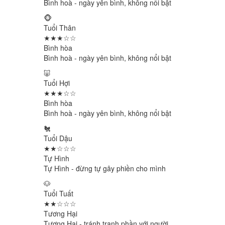
Bình hoà - ngày yên bình, không nổi bật
🐵
Tuổi Thân
★★★☆☆
Bình hòa
Bình hoà - ngày yên bình, không nổi bật
🐷
Tuổi Hợi
★★★☆☆
Bình hòa
Bình hoà - ngày yên bình, không nổi bật
🐔
Tuổi Dậu
★★☆☆☆
Tự Hình
Tự Hình - đừng tự gây phiền cho mình
🐶
Tuổi Tuất
★★☆☆☆
Tương Hại
Tương Hại - tránh tranh phần với người