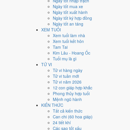
Ngày tốt nhập trạch
29
Ngày tốt mua xe
Ngày tốt xuất hành
Giờ
Ngày tốt ký hợp đồng
Bính Tý
Ngày tốt an táng
Ngày 29
XEM TUỔI
Ất Dậu
Xem tuổi làm nhà
Tháng 10
Xem tuổi kết hôn
Kỷ Hợi
Tam Tai
Năm 2021
Kim Lâu - Hoang Ốc
Tân Sửu
Tuổi mụ là gì
TỬ VI
Ngày Ất Dậu có Trực
Khai
(ngày khai mở, bắt đầu mới)
Tử vi hàng ngày
thường ngày.
Tử vi tuần mới
Tuổi
Sửu, Tỵ, Thìn
hợp ngày; tuổi
Mão
nên thận trọng (
Tử vi năm 2026
12 con giáp hợp khắc
Ngày 3/12/2021 tốt hay xấu
Phong thủy hợp tuổi
Mệnh ngũ hành
Ngày 3/12/2021 đạt
6.0/10
trung bình cho 7 việc chính: 
KIẾN THỨC
gặp Sao Chu Tước hắc đạo nên điểm từng việc chênh n
Tất cả kiến thức
Can chi (60 hoa giáp)
💍
Cưới hỏi - đính hôn
24 tiết khí
8
/10
Rất tốt
Các sao tốt xấu