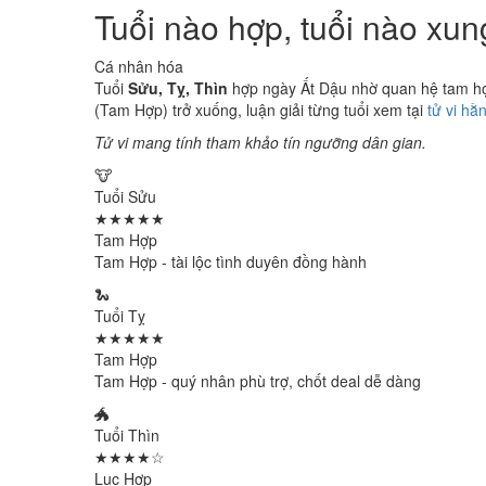
Tuổi nào hợp, tuổi nào xu
Cá nhân hóa
Tuổi
Sửu, Tỵ, Thìn
hợp ngày Ất Dậu nhờ quan hệ tam hợp
(Tam Hợp) trở xuống, luận giải từng tuổi xem tại
tử vi hằ
Tử vi mang tính tham khảo tín ngưỡng dân gian.
🐮
Tuổi Sửu
★★★★★
Tam Hợp
Tam Hợp - tài lộc tình duyên đồng hành
🐍
Tuổi Tỵ
★★★★★
Tam Hợp
Tam Hợp - quý nhân phù trợ, chốt deal dễ dàng
🐲
Tuổi Thìn
★★★★☆
Lục Hợp