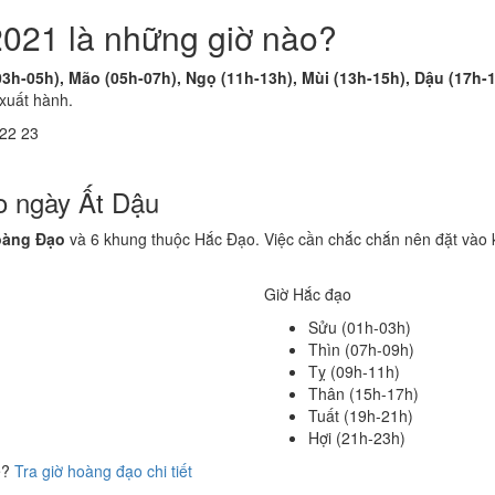
2021 là những giờ nào?
03h-05h), Mão (05h-07h), Ngọ (11h-13h), Mùi (13h-15h), Dậu (17h-
 xuất hành.
22
23
o ngày Ất Dậu
oàng Đạo
và 6 khung thuộc Hắc Đạo. Việc cần chắc chắn nên đặt vào 
Giờ Hắc đạo
Sửu (01h-03h)
Thìn (07h-09h)
Tỵ (09h-11h)
Thân (15h-17h)
Tuất (19h-21h)
Hợi (21h-23h)
ể?
Tra giờ hoàng đạo chi tiết