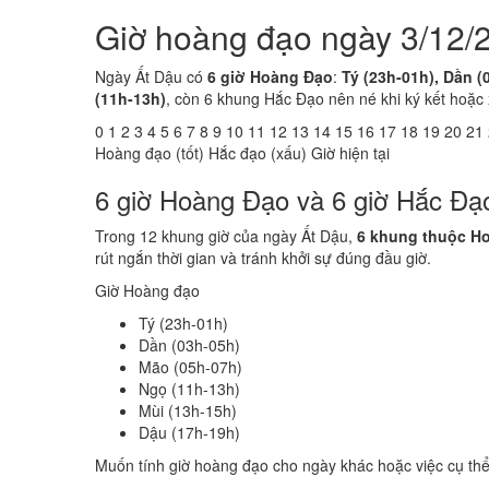
Giờ hoàng đạo ngày 3/12/
Ngày Ất Dậu có
6 giờ Hoàng Đạo
:
Tý (23h-01h), Dần (
(11h-13h)
, còn 6 khung Hắc Đạo nên né khi ký kết hoặc
0
1
2
3
4
5
6
7
8
9
10
11
12
13
14
15
16
17
18
19
20
21
Hoàng đạo (tốt)
Hắc đạo (xấu)
Giờ hiện tại
6 giờ Hoàng Đạo và 6 giờ Hắc Đạ
Trong 12 khung giờ của ngày Ất Dậu,
6 khung thuộc H
rút ngắn thời gian và tránh khởi sự đúng đầu giờ.
Giờ Hoàng đạo
Tý (23h-01h)
Dần (03h-05h)
Mão (05h-07h)
Ngọ (11h-13h)
Mùi (13h-15h)
Dậu (17h-19h)
Muốn tính giờ hoàng đạo cho ngày khác hoặc việc cụ th