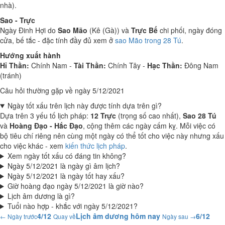
nhà).
Sao - Trực
Ngày Đinh Hợi do
Sao Mão
(Kê (Gà)) và
Trực Bế
chi phối, ngày đóng
cửa, bế tắc - đặc tính đầy đủ xem ở
sao Mão trong 28 Tú
.
Hướng xuất hành
Hỉ Thần:
Chính Nam -
Tài Thần:
Chính Tây -
Hạc Thần:
Đông Nam
(tránh)
Câu hỏi thường gặp về ngày 5/12/2021
Ngày tốt xấu trên lịch này được tính dựa trên gì?
Dựa trên 3 yếu tố lịch pháp:
12 Trực
(trọng số cao nhất),
Sao 28 Tú
và
Hoàng Đạo - Hắc Đạo
, cộng thêm các ngày cấm kỵ. Mỗi việc có
bộ tiêu chí riêng nên cùng một ngày có thể tốt cho việc này nhưng xấu
cho việc khác - xem
kiến thức lịch pháp
.
Xem ngày tốt xấu có đáng tin không?
Ngày 5/12/2021 là ngày gì âm lịch?
Ngày 5/12/2021 là ngày tốt hay xấu?
Giờ hoàng đạo ngày 5/12/2021 là giờ nào?
Lịch âm dương là gì?
Tuổi nào hợp - khắc với ngày 5/12/2021?
4/12
Lịch âm dương hôm nay
6/12
← Ngày trước
Quay về
Ngày sau →