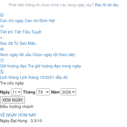
Phát hiện thông tin chưa chính xác trong ngày này?
Báo lỗi dữ liệu
🐷
Can chi ngày
Can chi Đinh Hợi
🌞
Tiết khí
Tiết Tiểu Tuyết
⭐
Sao 28 Tú
Sao Mão
📅
Xem ngày tốt xấu
Chọn ngày tốt theo việc
🕐
Giờ hoàng đạo
Tra giờ hoàng đạo trong ngày
🗓️
Lịch tháng
Lịch tháng 12/2021 đầy đủ
Tra cứu ngày
Ngày
Tháng
Năm
XEM NGÀY
Điều hướng nhanh
VỀ NGÀY HÔM NAY
Ngày Đại Hung · 3.3/10