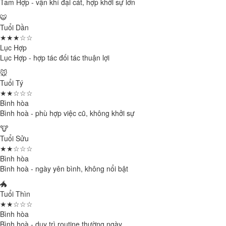
Tam Hợp - vận khí đại cát, hợp khởi sự lớn
🐯
Tuổi Dần
★★★☆☆
Lục Hợp
Lục Hợp - hợp tác đối tác thuận lợi
🐭
Tuổi Tý
★★☆☆☆
Bình hòa
Bình hoà - phù hợp việc cũ, không khởi sự
🐮
Tuổi Sửu
★★☆☆☆
Bình hòa
Bình hoà - ngày yên bình, không nổi bật
🐲
Tuổi Thìn
★★☆☆☆
Bình hòa
Bình hoà - duy trì routine thường ngày