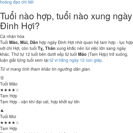
hoàng đạo chi tiết
Tuổi nào hợp, tuổi nào xung ngày
Đinh Hợi?
Cá nhân hóa
Tuổi
Mão, Mùi, Dần
hợp ngày Đinh Hợi nhờ quan hệ tam hợp - lục hợp
với chi Hợi, còn tuổi
Tỵ, Thân
xung khắc nên lùi việc lớn sang ngày
khác. Thứ tự 12 tuổi bên dưới xếp từ tuổi
Mão
(Tam Hợp) trở xuống,
luận giải từng tuổi xem tại
tử vi hằng ngày 12 con giáp
.
Tử vi mang tính tham khảo tín ngưỡng dân gian.
🐰
Tuổi Mão
★★★★☆
Tam Hợp
Tam Hợp - vận khí đại cát, hợp khởi sự lớn
🐐
Tuổi Mùi
★★★★☆
Tam Hợp