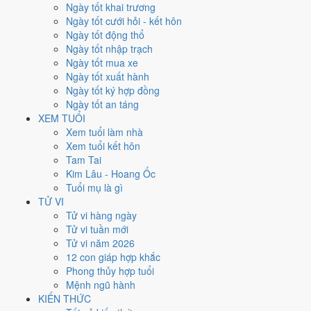
Chủ Nhật
Ngày tốt khai trương
Ngày Âm
Ngày tốt cưới hỏi - kết hôn
Tháng 12 năm 2021
Ngày tốt động thổ
5
Ngày tốt nhập trạch
Tháng 11 âm năm 2021
Ngày tốt mua xe
2
Ngày tốt xuất hành
Tiết Tiểu Tuyết
Ngày tốt ký hợp đồng
Giờ
Ngày tốt an táng
Canh Tý
XEM TUỔI
Ngày 2
Xem tuổi làm nhà
Đinh Hợi
Xem tuổi kết hôn
Tháng 11
Tam Tai
Canh Tý
Kim Lâu - Hoang Ốc
Năm 2021
Tuổi mụ là gì
Tân Sửu
TỬ VI
Tử vi hàng ngày
Ngày Đinh Hợi có Trực
Bế
(ngày đóng cửa, bế tắc) và gặp Sao
Chu
Tử vi tuần mới
Tước hắc đạo
. Điểm trung bình 7 việc chính chỉ
3.3/10
nên đây là
Tử vi năm 2026
Ngày Đại Hung
, tránh hẳn cưới hỏi, khai trương, động thổ.
12 con giáp hợp khắc
Phong thủy hợp tuổi
Tuổi
Mão, Mùi, Dần
hợp ngày; tuổi
Tỵ
nên thận trọng (Lục Xung).
Mệnh ngũ hành
Ngày 5/12/2021 tốt hay xấu cho
KIẾN THỨC