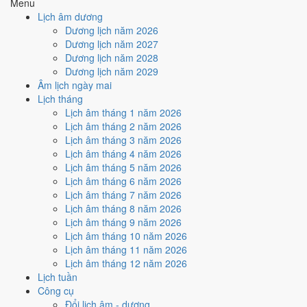
Menu
Cách tính ngày tốt
Lịch âm dương
🏗️
Động thổ - khởi công
Dương lịch năm 2026
3
/10
Xấu
Dương lịch năm 2027
Động thổ - khởi công hôm nay ở
mức xấu (3/10)
do
Trực Bế và
Dương lịch năm 2028
Ngày Hắc Đạo
gây bất lợi.
Dương lịch năm 2029
Âm lịch ngày mai
Cách tính ngày tốt
Lịch tháng
🏡
Nhập trạch - vào nhà mới
Lịch âm tháng 1 năm 2026
4
/10
Trung bình
Lịch âm tháng 2 năm 2026
Nhập trạch - vào nhà mới hôm nay ở
mức trung bình (4/10)
Lịch âm tháng 3 năm 2026
nhờ hợp
Sao Mão
, nhưng Trực Bế và Ngày Hắc Đạo kéo giảm
Lịch âm tháng 4 năm 2026
điểm.
Lịch âm tháng 5 năm 2026
Cách tính ngày tốt
Lịch âm tháng 6 năm 2026
🚗
Mua xe - tậu xe
Lịch âm tháng 7 năm 2026
3
/10
Xấu
Lịch âm tháng 8 năm 2026
Mua xe - tậu xe hôm nay ở
mức xấu (3/10)
do
Trực Bế và
Lịch âm tháng 9 năm 2026
Ngày Hắc Đạo
gây bất lợi.
Lịch âm tháng 10 năm 2026
Lịch âm tháng 11 năm 2026
Cách tính ngày tốt
Lịch âm tháng 12 năm 2026
✈️
Xuất hành - đi xa
Lịch tuần
3
/10
Xấu
Công cụ
Xuất hành - đi xa hôm nay ở
mức xấu (3/10)
do
Trực Bế và
Đổi lịch âm - dương
Ngày Hắc Đạo
gây bất lợi.