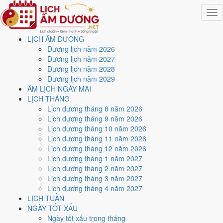
Togg
navig
LỊCH ÂM DƯƠNG
Trang chủ
Dương lịch năm 2026
Lịch năm 2021
Dương lịch năm 2027
Tháng 12/2021
Dương lịch năm 2028
Ngày 5/12/2021 (Đinh Hợi)
Dương lịch năm 2029
ÂM LỊCH NGÀY MAI
Xem ngày
5/12/2021
dương
LỊCH THÁNG
Lịch dương tháng 8 năm 2026
lịch - Ngày 2/11 âm lịch
Lịch dương tháng 9 năm 2026
Lịch dương tháng 10 năm 2026
(Đinh Hợi) tốt hay xấu?
Lịch dương tháng 11 năm 2026
Lịch dương tháng 12 năm 2026
Lịch dương tháng 1 năm 2027
Ngày 5/12/2021 dương lịch (Chủ Nhật) là ngày 2/11/2021 âm lịch
,
Lịch dương tháng 2 năm 2027
tức ngày
Đinh Hợi
- Chi khắc Can, Trực Bế, Sao Mão, nạp âm Ốc
Lịch dương tháng 3 năm 2027
Thượng Thổ. Tổng hòa, đây là
Ngày Đại Hung
với điểm trung bình
Lịch dương tháng 4 năm 2027
3.3/10
cho các việc quan trọng. Giờ Hoàng Đạo trong ngày:
Sửu,
LỊCH TUẦN
Thìn, Ngọ, Mùi, Tuất, Hợi
.
NGÀY TỐT XẤU
Ngày Dương
Ngày tốt xấu trong tháng