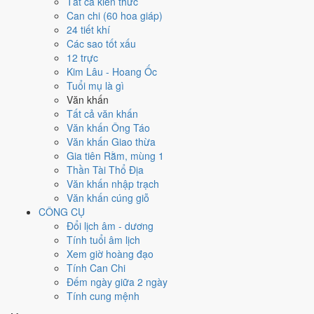
Tất cả kiến thức
việc gì?
Can chi (60 hoa giáp)
24 tiết khí
Các sao tốt xấu
Ngày 5/12/2021 đạt
3.3/10
trung bình cho 7 việc chính: cao nhất là
12 trực
Sửa nhà - tu tạo (8/10)
, thấp nhất là
Học hành - thi cử (3/10)
. Trực
Kim Lâu - Hoang Ốc
Bế (ngày đóng cửa, bế tắc) và gặp Sao Chu Tước hắc đạo nên điểm
Tuổi mụ là gì
từng việc chênh nhau như bảng dưới.
Văn khấn
💍
Cưới hỏi - đính hôn
Tất cả văn khấn
4
/10
Trung bình
Văn khấn Ông Táo
Cưới hỏi - đính hôn hôm nay ở
mức trung bình (4/10)
nhờ hợp
Văn khấn Giao thừa
Sao Mão
, nhưng Trực Bế và Ngày Hắc Đạo kéo giảm điểm.
Gia tiên Rằm, mùng 1
Thần Tài Thổ Địa
Cách tính ngày tốt
Văn khấn nhập trạch
🏪
Khai trương - mở cửa hàng
Văn khấn cúng giỗ
3
/10
Xấu
CÔNG CỤ
Khai trương - mở cửa hàng hôm nay ở
mức xấu (3/10)
do
Trực
Đổi lịch âm - dương
Bế và Ngày Hắc Đạo
gây bất lợi.
Tính tuổi âm lịch
Cách tính ngày tốt
Xem giờ hoàng đạo
🤝
Ký hợp đồng - giao ước
Tính Can Chi
3
/10
Xấu
Đếm ngày giữa 2 ngày
Ký hợp đồng - giao ước hôm nay ở
mức xấu (3/10)
do
Trực Bế
Tính cung mệnh
và Ngày Hắc Đạo
gây bất lợi.