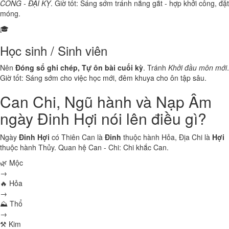
CÔNG - ĐẠI KỴ
. Giờ tốt: Sáng sớm tránh nắng gắt - hợp khởi công, đặt
móng.
🎓
Học sinh / Sinh viên
Nên
Đóng sổ ghi chép, Tự ôn bài cuối kỳ
. Tránh
Khởi đầu môn mới
.
Giờ tốt: Sáng sớm cho việc học mới, đêm khuya cho ôn tập sâu.
Can Chi, Ngũ hành và Nạp Âm
ngày Đinh Hợi nói lên điều gì?
Ngày
Đinh Hợi
có Thiên Can là
Đinh
thuộc hành
Hỏa
, Địa Chi là
Hợi
thuộc hành
Thủy
. Quan hệ Can - Chi:
Chi khắc Can
.
🌿 Mộc
→
🔥 Hỏa
→
⛰ Thổ
→
⚒ Kim