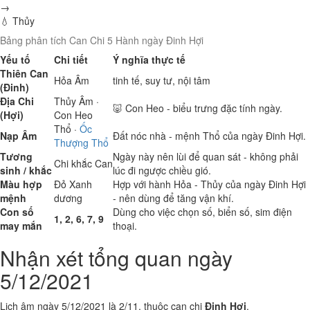
→
💧 Thủy
Bảng phân tích Can Chi 5 Hành ngày Đinh Hợi
Yếu tố
Chi tiết
Ý nghĩa thực tế
Thiên Can
Hỏa
Âm
tinh tế, suy tư, nội tâm
(Đinh)
Địa Chi
Thủy
Âm ·
🐷 Con Heo - biểu trưng đặc tính ngày.
(Hợi)
Con Heo
Thổ
·
Ốc
Nạp Âm
Đất nóc nhà - mệnh Thổ của ngày Đinh Hợi.
Thượng Thổ
Tương
Ngày này nên lùi để quan sát - không phải
Chi khắc Can
sinh / khắc
lúc đi ngược chiều gió.
Màu hợp
Đỏ
Xanh
Hợp với hành Hỏa - Thủy của ngày Đinh Hợi
mệnh
dương
- nên dùng để tăng vận khí.
Con số
Dùng cho việc chọn số, biển số, sim điện
1, 2, 6, 7, 9
may mắn
thoại.
Nhận xét tổng quan ngày
5/12/2021
Lịch âm ngày 5/12/2021 là 2/11, thuộc can chi
Đinh Hợi
.