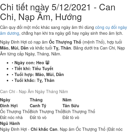
Chi tiết ngày 5/12/2021 - Can
Chi, Nạp Âm, Hướng
Cần quy đổi một mốc khác sang ngày âm thì dùng
công cụ đổi ngày
âm dương
, chẳng hạn khi tra ngày giỗ hay ngày sinh theo âm lịch.
Ngày Đinh Hợi có nạp âm
Ốc Thượng Thổ
(mệnh Thổ), hợp tuổi
Mão, Mùi, Dần
và khắc tuổi
Tỵ, Thân
. Bảng dưới tra Can Chi, Nạp
Âm từng cấp Ngày, Tháng, Năm.
•
Ngày con:
Heo 🐷
•
Tiết khí:
Tiểu Tuyết
•
Tuổi hợp:
Mão, Mùi, Dần
•
Tuổi khắc:
Tỵ, Thân
Can Chi - Nạp Âm Ngày Tháng Năm
Ngày
Tháng
Năm
Đinh Hợi
Canh Tý
Tân Sửu
Ốc Thượng Thổ
Bích Thượng Thổ
Bích Thượng Thổ
Đất nóc nhà
Đất tò vò
Đất tò vò
Ngũ Hành
Ngày Đinh Hợi -
Chi khắc Can
. Nạp âm Ốc Thượng Thổ (Đất nóc