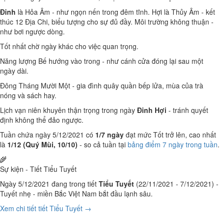
Đinh
là Hỏa Âm - như ngọn nến trong đêm tĩnh. Hợi là Thủy Âm - kết
thúc 12 Địa Chi, biểu tượng cho sự đủ đầy. Môi trường không thuận -
như bơi ngược dòng.
Tốt nhất chờ ngày khác cho việc quan trọng.
Năng lượng Bế hướng vào trong - như cánh cửa đóng lại sau một
ngày dài.
Đông Tháng Mười Một - gia đình quây quần bếp lửa, mùa của trà
nóng và sách hay.
Lịch vạn niên khuyên thận trọng trong ngày
Đinh Hợi
- tránh quyết
định không thể đảo ngược.
Tuần chứa ngày 5/12/2021 có
1/7 ngày
đạt mức Tốt trở lên, cao nhất
là
1/12 (Quý Mùi, 10/10)
- so cả tuần tại
bảng điểm 7 ngày trong tuần
.
🌾
Sự kiện - Tiết Tiểu Tuyết
Ngày 5/12/2021 đang trong tiết
Tiểu Tuyết
(22/11/2021 - 7/12/2021) -
Tuyết nhẹ - miền Bắc Việt Nam bắt đầu lạnh sâu.
Xem chi tiết tiết Tiểu Tuyết →