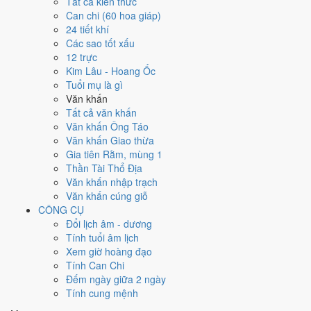
Tất cả kiến thức
việc gì?
Can chi (60 hoa giáp)
24 tiết khí
Các sao tốt xấu
Ngày 14/5/2021 đạt
5.6/10
trung bình cho 7 việc chính: cao nhất là
12 trực
Thu nợ - đòi tiền (8/10)
, thấp nhất là
Kết bạn - gặp gỡ (5/10)
. Trực
Kim Lâu - Hoang Ốc
Chấp (ngày nắm giữ, bắt giữ) và gặp Sao Kim Quỹ hoàng đạo nên
Tuổi mụ là gì
điểm từng việc chênh nhau như bảng dưới.
Văn khấn
💍
Cưới hỏi - đính hôn
Tất cả văn khấn
5
/10
Trung bình
Văn khấn Ông Táo
Cưới hỏi - đính hôn hôm nay ở
mức trung bình (5/10)
nhờ hợp
Văn khấn Giao thừa
Ngày Hoàng Đạo
, nhưng Sao Ngưu kéo giảm điểm.
Gia tiên Rằm, mùng 1
Thần Tài Thổ Địa
Cách tính ngày tốt
Văn khấn nhập trạch
🏪
Khai trương - mở cửa hàng
Văn khấn cúng giỗ
5
/10
Trung bình
CÔNG CỤ
Khai trương - mở cửa hàng hôm nay ở
mức trung bình (5/10)
Đổi lịch âm - dương
nhờ hợp
Ngày Hoàng Đạo
, nhưng Sao Ngưu kéo giảm điểm.
Tính tuổi âm lịch
Cách tính ngày tốt
Xem giờ hoàng đạo
🤝
Ký hợp đồng - giao ước
Tính Can Chi
6
/10
Tốt
Đếm ngày giữa 2 ngày
Ký hợp đồng - giao ước hôm nay ở
mức tốt (6/10)
nhờ hợp
Tính cung mệnh
Ngày Hoàng Đạo
.