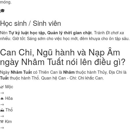
móng.
🎓
Học sinh / Sinh viên
Nên
Tự kỷ luật học tập, Quản lý thời gian chặt
. Tránh
Đi chơi xa
nhiều
. Giờ tốt: Sáng sớm cho việc học mới, đêm khuya cho ôn tập sâu.
Can Chi, Ngũ hành và Nạp Âm
ngày Nhâm Tuất nói lên điều gì?
Ngày
Nhâm Tuất
có Thiên Can là
Nhâm
thuộc hành
Thủy
, Địa Chi là
Tuất
thuộc hành
Thổ
. Quan hệ Can - Chi:
Chi khắc Can
.
🌿 Mộc
→
🔥 Hỏa
→
⛰ Thổ
→
⚒ Kim
→