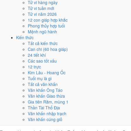
Tử vi hàng ngày
Nhâm Tuất, nhờ người tuổi này thay mặt động thổ hoặc nhận lễ
Tử vi tuần mới
giúp giảm phần xung của gia chủ. Cách chọn người mượn tuổi
Tử vi năm 2026
xem tại
hướng dẫn xem tuổi làm nhà
.
12 con giáp hợp khắc
Các cách trên dựa trên quy tắc lịch pháp truyền thống, mang tính
Phong thủy hợp tuổi
tham khảo văn hóa - tín ngưỡng, không thay thế quyết định chuyên
Mệnh ngũ hành
môn của bạn.
Kiến thức
Tất cả kiến thức
Giờ hoàng đạo ngày 14/5/2021 là
Can chi (60 hoa giáp)
24 tiết khí
những giờ nào?
Các sao tốt xấu
12 trực
Ngày Nhâm Tuất có
6 giờ Hoàng Đạo
:
Dần (03h-05h), Thìn (07h-
Kim Lâu - Hoang Ốc
09h), Tỵ (09h-11h), Thân (15h-17h), Dậu (17h-19h), Hợi (21h-23h)
.
Tuổi mụ là gì
Khung dễ sắp xếp nhất trong giờ hành chính là
Thìn (07h-09h)
, còn 6
Tất cả văn khấn
khung Hắc Đạo nên né khi ký kết hoặc xuất hành.
Văn khấn Ông Táo
Văn khấn Giao thừa
0
1
2
3
4
5
6
7
8
9
10
11
12
13
14
15
16
17
18
19
20
21
22
23
Gia tiên Rằm, mùng 1
Hoàng đạo (tốt)
Hắc đạo (xấu)
Giờ hiện tại
Thần Tài Thổ Địa
6 giờ Hoàng Đạo và 6 giờ Hắc Đạo ngày
Văn khấn nhập trạch
Văn khấn cúng giỗ
Nhâm Tuất