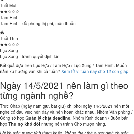
Tuổi Mùi
★★☆☆☆
Tam Hình
Tam Hình - đề phòng thị phi, mâu thuẫn
🐲
Tuổi Thìn
★★☆☆☆
Lục Xung
Lục Xung - tránh quyết định lớn
Kết quả dựa trên Lục Hợp / Tam Hợp / Lục Xung / Tam Hình. Muốn
nắm xu hướng vận khí cả tuần?
Xem tử vi tuần này cho 12 con giáp
Ngày 14/5/2021 nên làm gì theo
từng ngành nghề?
Trực Chấp (ngày nắm giữ, bắt giữ) chi phối ngày 14/5/2021 nên mỗi
nghề có đầu việc nên đẩy và nên hoãn khác nhau. Nhóm Văn phòng /
Công sở hợp
Quản lý chặt deadline
. Nhóm Kinh doanh / Buôn bán
hợp
Thu nợ khó đòi
nhưng nên tránh Cho mượn hàng.
Lời khuyên mang tính tham khảo, không thay thế quyết định chuyên