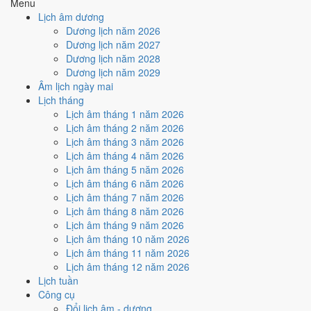
Menu
Cách tính ngày tốt
Lịch âm dương
🏗️
Động thổ - khởi công
Dương lịch năm 2026
6
/10
Tốt
Dương lịch năm 2027
Động thổ - khởi công hôm nay ở
mức tốt (6/10)
nhờ hợp
Ngày
Dương lịch năm 2028
Hoàng Đạo
.
Dương lịch năm 2029
Âm lịch ngày mai
Cách tính ngày tốt
Lịch tháng
🏡
Nhập trạch - vào nhà mới
Lịch âm tháng 1 năm 2026
5
/10
Trung bình
Lịch âm tháng 2 năm 2026
Nhập trạch - vào nhà mới hôm nay ở
mức trung bình (5/10)
Lịch âm tháng 3 năm 2026
nhờ hợp
Ngày Hoàng Đạo
, nhưng Sao Ngưu kéo giảm điểm.
Lịch âm tháng 4 năm 2026
Cách tính ngày tốt
Lịch âm tháng 5 năm 2026
🚗
Mua xe - tậu xe
Lịch âm tháng 6 năm 2026
6
/10
Tốt
Lịch âm tháng 7 năm 2026
Mua xe - tậu xe hôm nay ở
mức tốt (6/10)
nhờ hợp
Ngày
Lịch âm tháng 8 năm 2026
Hoàng Đạo
.
Lịch âm tháng 9 năm 2026
Lịch âm tháng 10 năm 2026
Cách tính ngày tốt
Lịch âm tháng 11 năm 2026
✈️
Xuất hành - đi xa
Lịch âm tháng 12 năm 2026
6
/10
Tốt
Lịch tuần
Xuất hành - đi xa hôm nay ở
mức tốt (6/10)
nhờ hợp
Ngày
Công cụ
Hoàng Đạo
.
Đổi lịch âm - dương