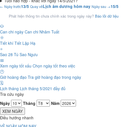
Tuổi nào hợp - khắc với ngày 14/5/2021?
13/5
Lịch âm dương hôm nay
15/5
← Ngày trước
Quay về
Ngày sau →
Phát hiện thông tin chưa chính xác trong ngày này?
Báo lỗi dữ liệu
🐶
Can chi ngày
Can chi Nhâm Tuất
🌞
Tiết khí
Tiết Lập Hạ
⭐
Sao 28 Tú
Sao Ngưu
📅
Xem ngày tốt xấu
Chọn ngày tốt theo việc
🕐
Giờ hoàng đạo
Tra giờ hoàng đạo trong ngày
🗓️
Lịch tháng
Lịch tháng 5/2021 đầy đủ
Tra cứu ngày
Ngày
Tháng
Năm
XEM NGÀY
Điều hướng nhanh
VỀ NGÀY HÔM NAY