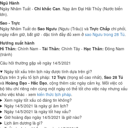
Ngũ Hành
Ngày Nhâm Tuất -
Chi khắc Can
. Nạp âm Đại Hải Thủy (Nước biển
lớn).
Sao - Trực
Ngày Nhâm Tuất do
Sao Ngưu
(Ngưu (Trâu)) và
Trực Chấp
chi phối,
ngày nắm giữ, bắt giữ - đặc tính đầy đủ xem ở
sao Ngưu trong 28 Tú
.
Hướng xuất hành
Hỉ Thần:
Chính Nam -
Tài Thần:
Chính Tây -
Hạc Thần:
Đông Nam
(tránh)
Câu hỏi thường gặp về ngày 14/5/2021
Ngày tốt xấu trên lịch này được tính dựa trên gì?
Dựa trên 3 yếu tố lịch pháp:
12 Trực
(trọng số cao nhất),
Sao 28 Tú
và
Hoàng Đạo - Hắc Đạo
, cộng thêm các ngày cấm kỵ. Mỗi việc có
bộ tiêu chí riêng nên cùng một ngày có thể tốt cho việc này nhưng xấu
cho việc khác - xem
kiến thức lịch pháp
.
Xem ngày tốt xấu có đáng tin không?
Ngày 14/5/2021 là ngày gì âm lịch?
Ngày 14/5/2021 là ngày tốt hay xấu?
Giờ hoàng đạo ngày 14/5/2021 là giờ nào?
Lịch âm dương là gì?