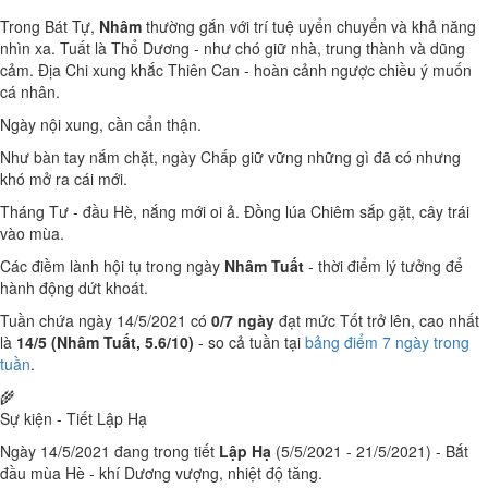
Trong Bát Tự,
Nhâm
thường gắn với trí tuệ uyển chuyển và khả năng
nhìn xa. Tuất là Thổ Dương - như chó giữ nhà, trung thành và dũng
cảm. Địa Chi xung khắc Thiên Can - hoàn cảnh ngược chiều ý muốn
cá nhân.
Ngày nội xung, cần cẩn thận.
Như bàn tay nắm chặt, ngày Chấp giữ vững những gì đã có nhưng
khó mở ra cái mới.
Tháng Tư - đầu Hè, nắng mới oi ả. Đồng lúa Chiêm sắp gặt, cây trái
vào mùa.
Các điềm lành hội tụ trong ngày
Nhâm Tuất
- thời điểm lý tưởng để
hành động dứt khoát.
Tuần chứa ngày 14/5/2021 có
0/7 ngày
đạt mức Tốt trở lên, cao nhất
là
14/5 (Nhâm Tuất, 5.6/10)
- so cả tuần tại
bảng điểm 7 ngày trong
tuần
.
🌾
Sự kiện - Tiết Lập Hạ
Ngày 14/5/2021 đang trong tiết
Lập Hạ
(5/5/2021 - 21/5/2021) - Bắt
đầu mùa Hè - khí Dương vượng, nhiệt độ tăng.