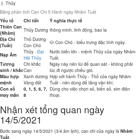
💧 Thủy
Bảng phân tích Can Chi 5 Hành ngày Nhâm Tuất
Yếu tố
Chi tiết
Ý nghĩa thực tế
Thiên Can
Thủy
Dương
thông minh, linh động, bao la
(Nhâm)
Địa Chi
Thổ
Dương ·
🐶 Con Chó - biểu trưng đặc tính ngày.
(Tuất)
Con Chó
Thủy
·
Đại
Nước biển lớn - mệnh Thủy của ngày Nhâm
Nạp Âm
Hải Thủy
Tuất.
Tương
Chi khắc
Ngày này nên lùi để quan sát - không phải
sinh / khắc
Can
lúc đi ngược chiều gió.
Màu hợp
Xanh dương
Hợp với hành Thủy - Thổ của ngày Nhâm
mệnh
Vàng đất
Tuất - nên dùng để tăng vận khí.
Con số
0, 1, 5, 6, 7,
Dùng cho việc chọn số, biển số, sim điện
may mắn
8
thoại.
Nhận xét tổng quan ngày
14/5/2021
Bước sang ngày 14/5/2021 (3/4 âm lịch), can chi của ngày là
Nhâm
Tuất
.