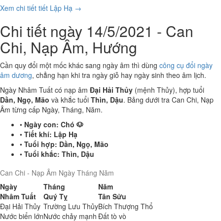
Xem chi tiết tiết Lập Hạ →
Chi tiết ngày 14/5/2021 - Can
Chi, Nạp Âm, Hướng
Cần quy đổi một mốc khác sang ngày âm thì dùng
công cụ đổi ngày
âm dương
, chẳng hạn khi tra ngày giỗ hay ngày sinh theo âm lịch.
Ngày Nhâm Tuất có nạp âm
Đại Hải Thủy
(mệnh Thủy), hợp tuổi
Dần, Ngọ, Mão
và khắc tuổi
Thìn, Dậu
. Bảng dưới tra Can Chi, Nạp
Âm từng cấp Ngày, Tháng, Năm.
•
Ngày con:
Chó 🐶
•
Tiết khí:
Lập Hạ
•
Tuổi hợp:
Dần, Ngọ, Mão
•
Tuổi khắc:
Thìn, Dậu
Can Chi - Nạp Âm Ngày Tháng Năm
Ngày
Tháng
Năm
Nhâm Tuất
Quý Tỵ
Tân Sửu
Đại Hải Thủy
Trường Lưu Thủy
Bích Thượng Thổ
Nước biển lớn
Nước chảy mạnh
Đất tò vò