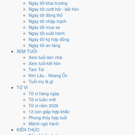
Thứ Sáu
Ngày tốt khai trương
Ngày Âm
Ngày tốt cưới hỏi - kết hôn
Tháng 5 năm 2021
Ngày tốt động thổ
14
Ngày tốt nhập trạch
Tháng 4 âm năm 2021
Ngày tốt mua xe
3
Ngày tốt xuất hành
Tiết Lập Hạ
Ngày tốt ký hợp đồng
Giờ
Ngày tốt an táng
Canh Tý
XEM TUỔI
Ngày 3
Xem tuổi làm nhà
Nhâm Tuất
Xem tuổi kết hôn
Tháng 4
Tam Tai
Quý Tỵ
Kim Lâu - Hoang Ốc
Năm 2021
Tuổi mụ là gì
Tân Sửu
TỬ VI
Tử vi hàng ngày
Ngày Nhâm Tuất có Trực
Chấp
(ngày nắm giữ, bắt giữ) và gặp Sao
Tử vi tuần mới
Kim Quỹ hoàng đạo
. Điểm trung bình 7 việc chính
5.6/10
nên đây là
Tử vi năm 2026
Ngày Bình Hòa
, phù hợp với công việc thường ngày.
12 con giáp hợp khắc
Phong thủy hợp tuổi
Tuổi
Dần, Ngọ, Mão
hợp ngày; tuổi
Thìn
nên thận trọng (Lục Xung).
Mệnh ngũ hành
Ngày 14/5/2021 tốt hay xấu cho
KIẾN THỨC