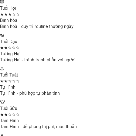
🐷
Tuổi Hợi
★★★☆☆
Bình hòa
Bình hoà - duy trì routine thường ngày
🐔
Tuổi Dậu
★★☆☆☆
Tương Hại
Tương Hại - tránh tranh phần với người
🐶
Tuổi Tuất
★★☆☆☆
Tự Hình
Tự Hình - phù hợp tự phản tỉnh
🐮
Tuổi Sửu
★★☆☆☆
Tam Hình
Tam Hình - đề phòng thị phi, mâu thuẫn
🐐