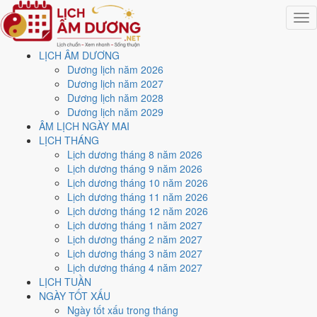
Togg
navig
LỊCH ÂM DƯƠNG
Trang chủ
Dương lịch năm 2026
Lịch năm 2021
Dương lịch năm 2027
Tháng 5/2021
Dương lịch năm 2028
Ngày 14/5/2021 (Nhâm Tuất)
Dương lịch năm 2029
ÂM LỊCH NGÀY MAI
Xem ngày
14/5/2021
dương
LỊCH THÁNG
Lịch dương tháng 8 năm 2026
lịch - Ngày 3/4 âm lịch
Lịch dương tháng 9 năm 2026
Lịch dương tháng 10 năm 2026
(Nhâm Tuất) tốt hay xấu?
Lịch dương tháng 11 năm 2026
Lịch dương tháng 12 năm 2026
Lịch dương tháng 1 năm 2027
Ngày 14/5/2021 dương lịch (Thứ Sáu) là ngày 3/4/2021 âm lịch
,
Lịch dương tháng 2 năm 2027
tức ngày
Nhâm Tuất
- Chi khắc Can, Trực Chấp, Sao Ngưu, nạp âm
Lịch dương tháng 3 năm 2027
Đại Hải Thủy. Tổng hòa, đây là
Ngày Bình Hòa
với điểm trung bình
Lịch dương tháng 4 năm 2027
5.6/10
cho các việc quan trọng. Giờ Hoàng Đạo trong ngày:
Dần,
LỊCH TUẦN
Thìn, Tỵ, Thân, Dậu, Hợi
.
NGÀY TỐT XẤU
Ngày Dương
Ngày tốt xấu trong tháng