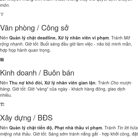
môn.
👔
Văn phòng / Công sở
Nên
Quản lý chặt deadline, Xử lý nhân viên vi phạm
. Tránh
Mở
rộng nhanh
. Giờ tốt: Buổi sáng đầu giờ làm việc - não bộ minh mẫn,
hợp họp hành quan trọng.
🏪
Kinh doanh / Buôn bán
Nên
Thu nợ khó đòi, Xử lý nhân viên gian lận
. Tránh
Cho mượn
hàng
. Giờ tốt: Giờ "vàng" của ngày - khách hàng đông, giao dịch
nhiều.
🏗️
Xây dựng / BĐS
Nên
Quản lý chặt tiến độ, Phạt nhà thầu vi phạm
. Tránh
Tin lời hứa
miệng nhà thầu
. Giờ tốt: Sáng sớm tránh nắng gắt - hợp khởi công, đặt