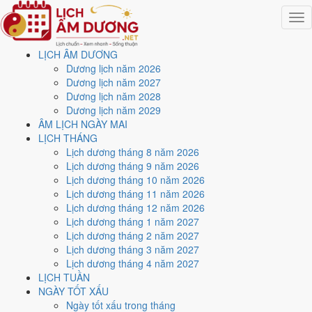
Togg
navig
LỊCH ÂM DƯƠNG
Trang chủ
Dương lịch năm 2026
Lịch năm 2021
Dương lịch năm 2027
Tháng 8/2021
Dương lịch năm 2028
Ngày 27/8/2021 (Đinh Mùi)
Dương lịch năm 2029
ÂM LỊCH NGÀY MAI
Xem ngày
27/8/2021
dương
LỊCH THÁNG
Lịch dương tháng 8 năm 2026
lịch - Ngày 20/7 âm lịch
Lịch dương tháng 9 năm 2026
Lịch dương tháng 10 năm 2026
(Đinh Mùi) tốt hay xấu?
Lịch dương tháng 11 năm 2026
Lịch dương tháng 12 năm 2026
Lịch dương tháng 1 năm 2027
Ngày 27/8/2021 dương lịch (Thứ Sáu) là ngày 20/7/2021 âm lịch
,
Lịch dương tháng 2 năm 2027
tức ngày
Đinh Mùi
- Can sinh Chi, Trực Bế, Sao Cang, nạp âm Thiên
Lịch dương tháng 3 năm 2027
Hà Thủy. Tổng hòa, đây là
Ngày Hung
với điểm trung bình
4.0/10
cho
Lịch dương tháng 4 năm 2027
các việc quan trọng. Giờ Hoàng Đạo trong ngày:
Dần, Mão, Tỵ, Thân,
LỊCH TUẦN
Tuất, Hợi
.
NGÀY TỐT XẤU
Ngày Dương
Ngày tốt xấu trong tháng