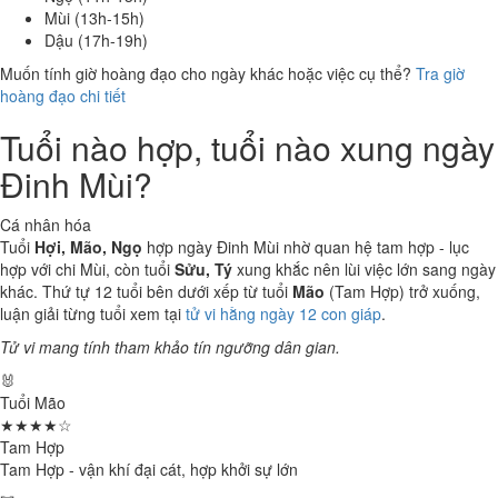
Mùi (13h-15h)
Dậu (17h-19h)
Muốn tính giờ hoàng đạo cho ngày khác hoặc việc cụ thể?
Tra giờ
hoàng đạo chi tiết
Tuổi nào hợp, tuổi nào xung ngày
Đinh Mùi?
Cá nhân hóa
Tuổi
Hợi, Mão, Ngọ
hợp ngày Đinh Mùi nhờ quan hệ tam hợp - lục
hợp với chi Mùi, còn tuổi
Sửu, Tý
xung khắc nên lùi việc lớn sang ngày
khác. Thứ tự 12 tuổi bên dưới xếp từ tuổi
Mão
(Tam Hợp) trở xuống,
luận giải từng tuổi xem tại
tử vi hằng ngày 12 con giáp
.
Tử vi mang tính tham khảo tín ngưỡng dân gian.
🐰
Tuổi Mão
★★★★☆
Tam Hợp
Tam Hợp - vận khí đại cát, hợp khởi sự lớn