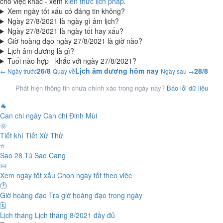
cho việc khác - xem
kiến thức lịch pháp
.
Xem ngày tốt xấu có đáng tin không?
Ngày 27/8/2021 là ngày gì âm lịch?
Ngày 27/8/2021 là ngày tốt hay xấu?
Giờ hoàng đạo ngày 27/8/2021 là giờ nào?
Lịch âm dương là gì?
Tuổi nào hợp - khắc với ngày 27/8/2021?
26/8
Lịch âm dương hôm nay
28/8
← Ngày trước
Quay về
Ngày sau →
Phát hiện thông tin chưa chính xác trong ngày này?
Báo lỗi dữ liệu
🐐
Can chi ngày
Can chi Đinh Mùi
🌞
Tiết khí
Tiết Xử Thử
⭐
Sao 28 Tú
Sao Cang
📅
Xem ngày tốt xấu
Chọn ngày tốt theo việc
🕐
Giờ hoàng đạo
Tra giờ hoàng đạo trong ngày
🗓️
Lịch tháng
Lịch tháng 8/2021 đầy đủ