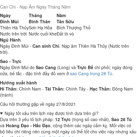
Can Chi - Nạp Âm Ngày Tháng Năm
Ngày
Tháng
Năm
Đinh Mùi
Bính Thân
Tân Sửu
Thiên Hà Thủy
Sơn Hạ Hỏa
Bích Thượng Thổ
Nước trên trời
Nước cuối khe
Đất tò vò
Ngũ Hành
Ngày Đinh Mùi -
Can sinh Chi
. Nạp âm Thiên Hà Thủy (Nước trên
trời).
Sao - Trực
Ngày Đinh Mùi do
Sao Cang
(Long) và
Trực Bế
chi phối, ngày đóng
cửa, bế tắc - đặc tính đầy đủ xem ở
sao Cang trong 28 Tú
.
Hướng xuất hành
Hỉ Thần:
Chính Nam -
Tài Thần:
Chính Tây -
Hạc Thần:
Đông Nam
(tránh)
Câu hỏi thường gặp về ngày 27/8/2021
Ngày tốt xấu trên lịch này được tính dựa trên gì?
Dựa trên 3 yếu tố lịch pháp:
12 Trực
(trọng số cao nhất),
Sao 28 Tú
và
Hoàng Đạo - Hắc Đạo
, cộng thêm các ngày cấm kỵ. Mỗi việc có
bộ tiêu chí riêng nên cùng một ngày có thể tốt cho việc này nhưng xấu