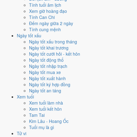
Tính tuổi âm lịch
✈️
Xuất hành - đi xa
Xem giờ hoàng đạo
4
/10
Trung bình
Tính Can Chi
Xuất hành - đi xa hôm nay ở
mức trung bình (4/10)
nhờ hợp
Đếm ngày giữa 2 ngày
Ngày Hoàng Đạo
, nhưng Trực Bế và Sao Cang kéo giảm điểm.
Tính cung mệnh
Cách tính ngày tốt
Ngày tốt xấu
Ngày tốt xấu trong tháng
Tìm hiểu cách chấm:
Trực Bế nghĩa là gì
·
Sao Cang trong 28 Tú
·
Ngày tốt khai trương
phân biệt Hoàng Đạo - Hắc Đạo
·
Can Chi và Ngũ hành ngày
Ngày tốt cưới hỏi - kết hôn
Điểm số tổng hợp từ Trực, Sao 28 Tú và Hoàng Đạo - Hắc Đạo.
So
Ngày tốt động thổ
sánh cả tháng
Ngày tốt nhập trạch
Nếu ngày 27/8/2021 không hợp
Ngày tốt mua xe
Ngày tốt xuất hành
việc của bạn thì sao?
Ngày tốt ký hợp đồng
Ngày tốt an táng
Ngày 27/8 bị chấm thấp không có nghĩa phải hoãn hết. Hai việc bị
Xem tuổi
chấm thấp nhất hôm nay là
học hành (4/10) và trồng cây (4/10)
. Có
Xem tuổi làm nhà
2 cách hạ rủi ro
mà vẫn giữ được lịch của bạn.
Xem tuổi kết hôn
Tam Tai
Không cần dời ngày vì 30 ngày quanh 27/8/2021 không có ngày nào
Kim Lâu - Hoang Ốc
điểm cao hơn
4.0/10
của hôm nay. Việc
Sửa nhà - tu tạo
vẫn đạt
8/10
Tuổi mụ là gì
nên có thể đẩy sớm ngay trong ngày.
Tử vi