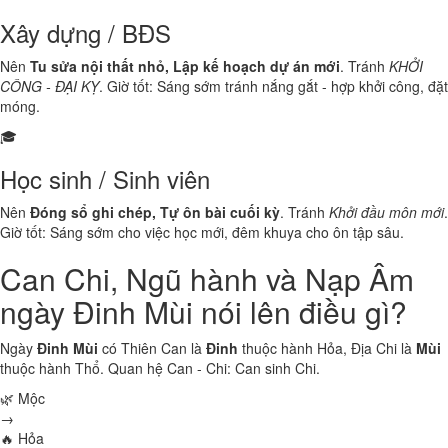
Xây dựng / BĐS
Nên
Tu sửa nội thất nhỏ, Lập kế hoạch dự án mới
. Tránh
KHỞI
CÔNG - ĐẠI KỴ
. Giờ tốt: Sáng sớm tránh nắng gắt - hợp khởi công, đặt
móng.
🎓
Học sinh / Sinh viên
Nên
Đóng sổ ghi chép, Tự ôn bài cuối kỳ
. Tránh
Khởi đầu môn mới
.
Giờ tốt: Sáng sớm cho việc học mới, đêm khuya cho ôn tập sâu.
Can Chi, Ngũ hành và Nạp Âm
ngày Đinh Mùi nói lên điều gì?
Ngày
Đinh Mùi
có Thiên Can là
Đinh
thuộc hành
Hỏa
, Địa Chi là
Mùi
thuộc hành
Thổ
. Quan hệ Can - Chi:
Can sinh Chi
.
🌿 Mộc
→
🔥 Hỏa