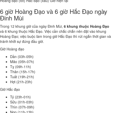
Hoàng đạo (tốt)
Hắc đạo (xấu)
Giờ hiện tại
6 giờ Hoàng Đạo và 6 giờ Hắc Đạo ngày
Đinh Mùi
Trong 12 khung giờ của ngày Đinh Mùi,
6 khung thuộc Hoàng Đạo
và 6 khung thuộc Hắc Đạo. Việc cần chắc chắn nên đặt vào khung
Hoàng Đạo; việc buộc làm trong giờ Hắc Đạo thì rút ngắn thời gian và
tránh khởi sự đúng đầu giờ.
Giờ Hoàng đạo
Dần (03h-05h)
Mão (05h-07h)
Tỵ (09h-11h)
Thân (15h-17h)
Tuất (19h-21h)
Hợi (21h-23h)
Giờ Hắc đạo
Tý (23h-01h)
Sửu (01h-03h)
Thìn (07h-09h)
Ngọ (11h-13h)