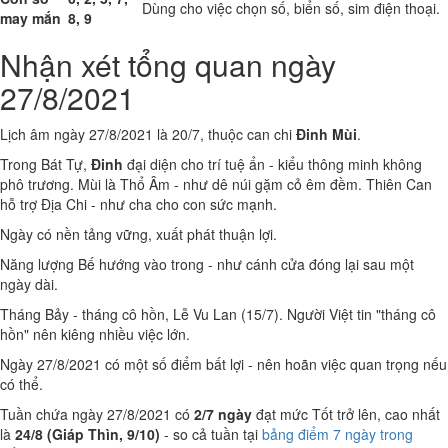
Dùng cho việc chọn số, biển số, sim điện thoại.
may mắn
8, 9
Nhận xét tổng quan ngày
27/8/2021
Lịch âm ngày 27/8/2021 là 20/7, thuộc can chi
Đinh Mùi
.
Trong Bát Tự,
Đinh
đại diện cho trí tuệ ẩn - kiểu thông minh không
phô trương. Mùi là Thổ Âm - như dê núi gặm cỏ êm đềm. Thiên Can
hỗ trợ Địa Chi - như cha cho con sức mạnh.
Ngày có nền tảng vững, xuất phát thuận lợi.
Năng lượng Bế hướng vào trong - như cánh cửa đóng lại sau một
ngày dài.
Tháng Bảy - tháng cô hồn, Lễ Vu Lan (15/7). Người Việt tin "tháng cô
hồn" nên kiêng nhiều việc lớn.
Ngày 27/8/2021 có một số điểm bất lợi - nên hoãn việc quan trọng nếu
có thể.
Tuần chứa ngày 27/8/2021 có
2/7 ngày
đạt mức Tốt trở lên, cao nhất
là
24/8 (Giáp Thìn, 9/10)
- so cả tuần tại
bảng điểm 7 ngày trong