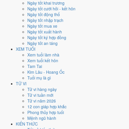
Thứ Sáu
Ngày tốt khai trương
Ngày Âm
Ngày tốt cưới hỏi - kết hôn
Tháng 8 năm 2021
Ngày tốt động thổ
27
Ngày tốt nhập trạch
Tháng 7 âm năm 2021
Ngày tốt mua xe
20
Ngày tốt xuất hành
Tiết Xử Thử
Ngày tốt ký hợp đồng
Giờ
Ngày tốt an táng
Canh Tý
XEM TUỔI
Ngày 20
Xem tuổi làm nhà
Đinh Mùi
Xem tuổi kết hôn
Tháng 7
Tam Tai
Bính Thân
Kim Lâu - Hoang Ốc
Năm 2021
Tuổi mụ là gì
Tân Sửu
TỬ VI
Tử vi hàng ngày
Ngày Đinh Mùi có Trực
Bế
(ngày đóng cửa, bế tắc) nhưng gặp Sao
Tử vi tuần mới
Ngọc Đường hoàng đạo
. Điểm trung bình 7 việc chính chỉ
4.0/10
Tử vi năm 2026
nên đây là
Ngày Hung
, cần thận trọng với các quyết định lớn khó đảo
12 con giáp hợp khắc
ngược.
Phong thủy hợp tuổi
Mệnh ngũ hành
Tuổi
Hợi, Mão, Ngọ
hợp ngày; tuổi
Sửu
nên thận trọng (Lục Xung).
KIẾN THỨC