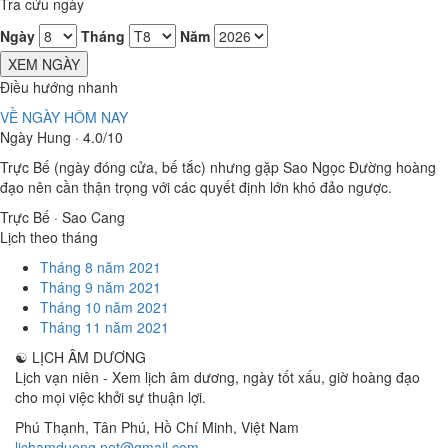
Tra cứu ngày
Ngày
Tháng
Năm
XEM NGÀY
Điều hướng nhanh
VỀ NGÀY HÔM NAY
Ngày Hung · 4.0/10
Trực Bế (ngày đóng cửa, bế tắc) nhưng gặp Sao Ngọc Đường hoàng
đạo nên cần thận trọng với các quyết định lớn khó đảo ngược.
Trực Bế · Sao Cang
Lịch theo tháng
Tháng 8 năm 2021
Tháng 9 năm 2021
Tháng 10 năm 2021
Tháng 11 năm 2021
☯
LỊCH ÂM DƯƠNG
Lịch vạn niên - Xem lịch âm dương, ngày tốt xấu, giờ hoàng đạo
cho mọi việc khởi sự thuận lợi.
Phú Thạnh, Tân Phú
,
Hồ Chí Minh
,
Việt Nam
lichamduong.net@gmail.com