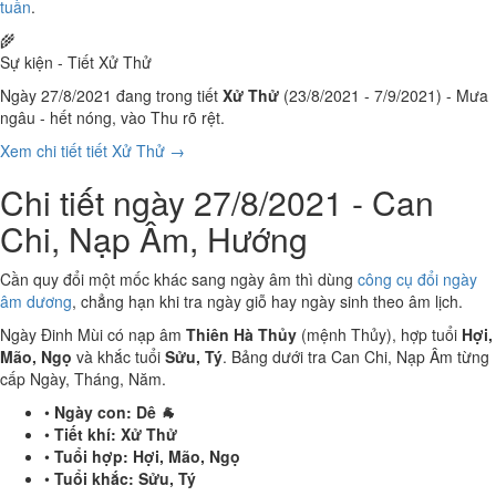
tuần
.
🌾
Sự kiện - Tiết Xử Thử
Ngày 27/8/2021 đang trong tiết
Xử Thử
(23/8/2021 - 7/9/2021) - Mưa
ngâu - hết nóng, vào Thu rõ rệt.
Xem chi tiết tiết Xử Thử →
Chi tiết ngày 27/8/2021 - Can
Chi, Nạp Âm, Hướng
Cần quy đổi một mốc khác sang ngày âm thì dùng
công cụ đổi ngày
âm dương
, chẳng hạn khi tra ngày giỗ hay ngày sinh theo âm lịch.
Ngày Đinh Mùi có nạp âm
Thiên Hà Thủy
(mệnh Thủy), hợp tuổi
Hợi,
Mão, Ngọ
và khắc tuổi
Sửu, Tý
. Bảng dưới tra Can Chi, Nạp Âm từng
cấp Ngày, Tháng, Năm.
•
Ngày con:
Dê 🐐
•
Tiết khí:
Xử Thử
•
Tuổi hợp:
Hợi, Mão, Ngọ
•
Tuổi khắc:
Sửu, Tý