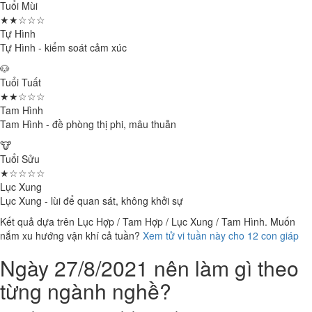
Tuổi Mùi
★★☆☆☆
Tự Hình
Tự Hình - kiểm soát cảm xúc
🐶
Tuổi Tuất
★★☆☆☆
Tam Hình
Tam Hình - đề phòng thị phi, mâu thuẫn
🐮
Tuổi Sửu
★☆☆☆☆
Lục Xung
Lục Xung - lùi để quan sát, không khởi sự
Kết quả dựa trên Lục Hợp / Tam Hợp / Lục Xung / Tam Hình. Muốn
nắm xu hướng vận khí cả tuần?
Xem tử vi tuần này cho 12 con giáp
Ngày 27/8/2021 nên làm gì theo
từng ngành nghề?