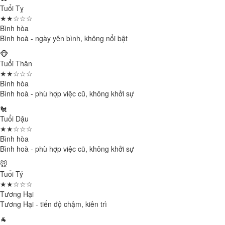
Tuổi Tỵ
★★☆☆☆
Bình hòa
Bình hoà - ngày yên bình, không nổi bật
🐵
Tuổi Thân
★★☆☆☆
Bình hòa
Bình hoà - phù hợp việc cũ, không khởi sự
🐔
Tuổi Dậu
★★☆☆☆
Bình hòa
Bình hoà - phù hợp việc cũ, không khởi sự
🐭
Tuổi Tý
★★☆☆☆
Tương Hại
Tương Hại - tiến độ chậm, kiên trì
🐐