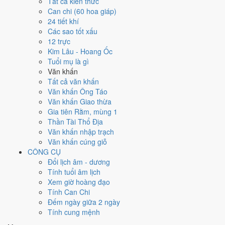
Ngày 27/8/2021 tốt hay xấu cho
Tất cả kiến thức
Can chi (60 hoa giáp)
việc gì?
24 tiết khí
Các sao tốt xấu
12 trực
Ngày 27/8/2021 đạt
4.0/10
trung bình cho 7 việc chính: cao nhất là
Kim Lâu - Hoang Ốc
Sửa nhà - tu tạo (8/10)
, thấp nhất là
Học hành - thi cử (4/10)
. Trực
Tuổi mụ là gì
Bế (ngày đóng cửa, bế tắc) nhưng gặp Sao Ngọc Đường hoàng đạo
Văn khấn
nên điểm từng việc chênh nhau như bảng dưới.
Tất cả văn khấn
💍
Cưới hỏi - đính hôn
Văn khấn Ông Táo
4
/10
Trung bình
Văn khấn Giao thừa
Cưới hỏi - đính hôn hôm nay ở
mức trung bình (4/10)
nhờ hợp
Gia tiên Rằm, mùng 1
Ngày Hoàng Đạo
, nhưng Trực Bế và Sao Cang kéo giảm điểm.
Thần Tài Thổ Địa
Văn khấn nhập trạch
Cách tính ngày tốt
Văn khấn cúng giỗ
🏪
Khai trương - mở cửa hàng
CÔNG CỤ
4
/10
Trung bình
Đổi lịch âm - dương
Khai trương - mở cửa hàng hôm nay ở
mức trung bình (4/10)
Tính tuổi âm lịch
nhờ hợp
Ngày Hoàng Đạo
, nhưng Trực Bế và Sao Cang kéo
Xem giờ hoàng đạo
giảm điểm.
Tính Can Chi
Cách tính ngày tốt
Đếm ngày giữa 2 ngày
🤝
Ký hợp đồng - giao ước
Tính cung mệnh
4
/10
Trung bình