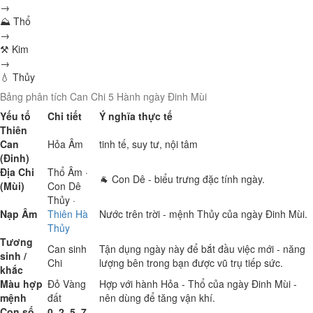
→
⛰ Thổ
→
⚒ Kim
→
💧 Thủy
Bảng phân tích Can Chi 5 Hành ngày Đinh Mùi
Yếu tố
Chi tiết
Ý nghĩa thực tế
Thiên
Can
Hỏa
Âm
tinh tế, suy tư, nội tâm
(Đinh)
Địa Chi
Thổ
Âm ·
🐐 Con Dê - biểu trưng đặc tính ngày.
(Mùi)
Con Dê
Thủy
·
Nạp Âm
Thiên Hà
Nước trên trời - mệnh Thủy của ngày Đinh Mùi.
Thủy
Tương
Can sinh
Tận dụng ngày này để bắt đầu việc mới - năng
sinh /
Chi
lượng bên trong bạn được vũ trụ tiếp sức.
khắc
Màu hợp
Đỏ
Vàng
Hợp với hành Hỏa - Thổ của ngày Đinh Mùi -
mệnh
đất
nên dùng để tăng vận khí.
Con số
0, 2, 5, 7,