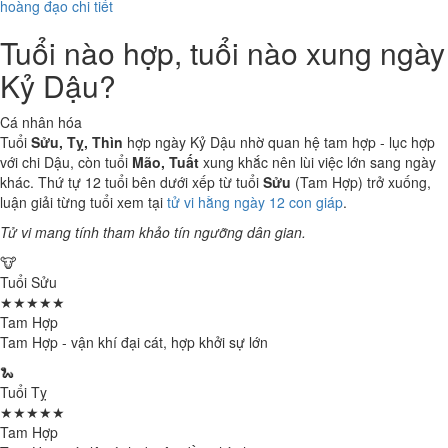
hoàng đạo chi tiết
Tuổi nào hợp, tuổi nào xung ngày
Kỷ Dậu?
Cá nhân hóa
Tuổi
Sửu, Tỵ, Thìn
hợp ngày Kỷ Dậu nhờ quan hệ tam hợp - lục hợp
với chi Dậu, còn tuổi
Mão, Tuất
xung khắc nên lùi việc lớn sang ngày
khác. Thứ tự 12 tuổi bên dưới xếp từ tuổi
Sửu
(Tam Hợp) trở xuống,
luận giải từng tuổi xem tại
tử vi hằng ngày 12 con giáp
.
Tử vi mang tính tham khảo tín ngưỡng dân gian.
🐮
Tuổi Sửu
★★★★★
Tam Hợp
Tam Hợp - vận khí đại cát, hợp khởi sự lớn
🐍
Tuổi Tỵ
★★★★★
Tam Hợp