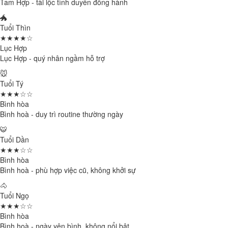
Tam Hợp - tài lộc tình duyên đồng hành
🐲
Tuổi Thìn
★★★★☆
Lục Hợp
Lục Hợp - quý nhân ngầm hỗ trợ
🐭
Tuổi Tý
★★★☆☆
Bình hòa
Bình hoà - duy trì routine thường ngày
🐯
Tuổi Dần
★★★☆☆
Bình hòa
Bình hoà - phù hợp việc cũ, không khởi sự
🐴
Tuổi Ngọ
★★★☆☆
Bình hòa
Bình hoà - ngày yên bình, không nổi bật