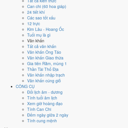
Ngày 29/8/2021 tốt hay xấu cho
Tất cả kiến thức
Can chi (60 hoa giáp)
việc gì?
24 tiết khí
Các sao tốt xấu
12 trực
Ngày 29/8/2021 đạt
4.3/10
trung bình cho 7 việc chính: cao nhất là
Kim Lâu - Hoang Ốc
Cúng tế - lễ chùa (8/10)
, thấp nhất là
Khai trương - mở cửa hàng
Tuổi mụ là gì
(3/10)
. Trực Trừ (ngày trừ bỏ điều cũ, đón điều mới) nhưng gặp Sao
Văn khấn
Huyền Vũ hắc đạo nên điểm từng việc chênh nhau như bảng dưới.
Tất cả văn khấn
💍
Cưới hỏi - đính hôn
Văn khấn Ông Táo
5
/10
Trung bình
Văn khấn Giao thừa
Cưới hỏi - đính hôn hôm nay ở
mức trung bình (5/10)
nhờ hợp
Gia tiên Rằm, mùng 1
Sao Phòng
, nhưng Ngày Hắc Đạo kéo giảm điểm.
Thần Tài Thổ Địa
Văn khấn nhập trạch
Cách tính ngày tốt
Văn khấn cúng giỗ
🏪
Khai trương - mở cửa hàng
CÔNG CỤ
3
/10
Xấu
Đổi lịch âm - dương
Khai trương - mở cửa hàng hôm nay ở
mức xấu (3/10)
do
Trực
Tính tuổi âm lịch
Trừ và Ngày Hắc Đạo
gây bất lợi.
Xem giờ hoàng đạo
Cách tính ngày tốt
Tính Can Chi
🤝
Ký hợp đồng - giao ước
Đếm ngày giữa 2 ngày
4
/10
Trung bình
Tính cung mệnh
Ký hợp đồng - giao ước hôm nay ở
mức trung bình (4/10)
do