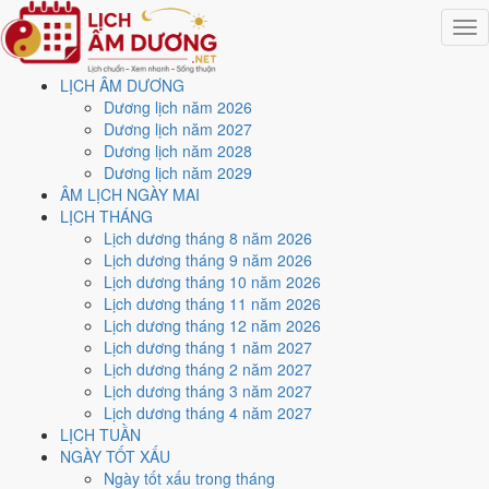
Togg
navig
LỊCH ÂM DƯƠNG
Trang chủ
Dương lịch năm 2026
Lịch năm 2021
Dương lịch năm 2027
Tháng 8/2021
Dương lịch năm 2028
Ngày 29/8/2021 (Kỷ Dậu)
Dương lịch năm 2029
ÂM LỊCH NGÀY MAI
Xem ngày
29/8/2021
dương
LỊCH THÁNG
Lịch dương tháng 8 năm 2026
lịch - Ngày 22/7 âm lịch (Kỷ
Lịch dương tháng 9 năm 2026
Lịch dương tháng 10 năm 2026
Dậu) tốt hay xấu?
Lịch dương tháng 11 năm 2026
Lịch dương tháng 12 năm 2026
Lịch dương tháng 1 năm 2027
Ngày 29/8/2021 dương lịch (Chủ Nhật) là ngày 22/7/2021 âm lịch
,
Lịch dương tháng 2 năm 2027
tức ngày
Kỷ Dậu
- Can sinh Chi, Trực Trừ, Sao Phòng, nạp âm Đại
Lịch dương tháng 3 năm 2027
Trạch Thổ. Tổng hòa, đây là
Ngày Hung
với điểm trung bình
4.3/10
Lịch dương tháng 4 năm 2027
cho các việc quan trọng. Giờ Hoàng Đạo trong ngày:
Tý, Dần, Mão,
LỊCH TUẦN
Ngọ, Mùi, Dậu
.
NGÀY TỐT XẤU
Ngày Dương
Ngày tốt xấu trong tháng