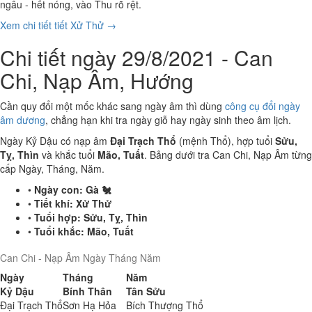
ngâu - hết nóng, vào Thu rõ rệt.
Xem chi tiết tiết Xử Thử →
Chi tiết ngày 29/8/2021 - Can
Chi, Nạp Âm, Hướng
Cần quy đổi một mốc khác sang ngày âm thì dùng
công cụ đổi ngày
âm dương
, chẳng hạn khi tra ngày giỗ hay ngày sinh theo âm lịch.
Ngày Kỷ Dậu có nạp âm
Đại Trạch Thổ
(mệnh Thổ), hợp tuổi
Sửu,
Tỵ, Thìn
và khắc tuổi
Mão, Tuất
. Bảng dưới tra Can Chi, Nạp Âm từng
cấp Ngày, Tháng, Năm.
•
Ngày con:
Gà 🐔
•
Tiết khí:
Xử Thử
•
Tuổi hợp:
Sửu, Tỵ, Thìn
•
Tuổi khắc:
Mão, Tuất
Can Chi - Nạp Âm Ngày Tháng Năm
Ngày
Tháng
Năm
Kỷ Dậu
Bính Thân
Tân Sửu
Đại Trạch Thổ
Sơn Hạ Hỏa
Bích Thượng Thổ