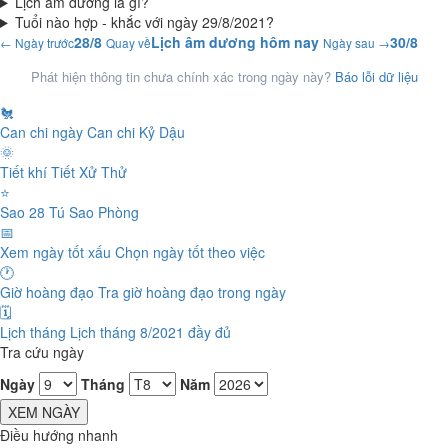
Lịch âm dương là gì?
Tuổi nào hợp - khắc với ngày 29/8/2021?
28/8
Lịch âm dương hôm nay
30/8
← Ngày trước
Quay về
Ngày sau →
Phát hiện thông tin chưa chính xác trong ngày này?
Báo lỗi dữ liệu
🐔
Can chi ngày
Can chi Kỷ Dậu
🌞
Tiết khí
Tiết Xử Thử
⭐
Sao 28 Tú
Sao Phòng
📅
Xem ngày tốt xấu
Chọn ngày tốt theo việc
🕐
Giờ hoàng đạo
Tra giờ hoàng đạo trong ngày
🗓️
Lịch tháng
Lịch tháng 8/2021 đầy đủ
Tra cứu ngày
Ngày
Tháng
Năm
XEM NGÀY
Điều hướng nhanh