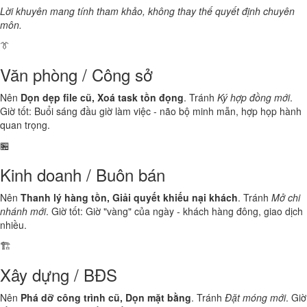
Lời khuyên mang tính tham khảo, không thay thế quyết định chuyên
môn.
👔
Văn phòng / Công sở
Nên
Dọn dẹp file cũ, Xoá task tồn đọng
. Tránh
Ký hợp đồng mới
.
Giờ tốt: Buổi sáng đầu giờ làm việc - não bộ minh mẫn, hợp họp hành
quan trọng.
🏪
Kinh doanh / Buôn bán
Nên
Thanh lý hàng tồn, Giải quyết khiếu nại khách
. Tránh
Mở chi
nhánh mới
. Giờ tốt: Giờ "vàng" của ngày - khách hàng đông, giao dịch
nhiều.
🏗️
Xây dựng / BĐS
Nên
Phá dỡ công trình cũ, Dọn mặt bằng
. Tránh
Đặt móng mới
. Giờ