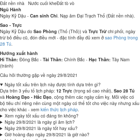
Đất nền nhà
Nước cuối khe
Đất tò vò
Ngũ Hành
Ngày Kỷ Dậu -
Can sinh Chi
. Nạp âm Đại Trạch Thổ (Đất nền nhà).
Sao - Trực
Ngày Kỷ Dậu do
Sao Phòng
(Thố (Thỏ)) và
Trực Trừ
chi phối, ngày
trừ bỏ điều cũ, đón điều mới - đặc tính đầy đủ xem ở
sao Phòng trong
28 Tú
.
Hướng xuất hành
Hỉ Thần:
Đông Bắc -
Tài Thần:
Chính Bắc -
Hạc Thần:
Tây Nam
(tránh)
Câu hỏi thường gặp về ngày 29/8/2021
Ngày tốt xấu trên lịch này được tính dựa trên gì?
Dựa trên 3 yếu tố lịch pháp:
12 Trực
(trọng số cao nhất),
Sao 28 Tú
và
Hoàng Đạo - Hắc Đạo
, cộng thêm các ngày cấm kỵ. Mỗi việc có
bộ tiêu chí riêng nên cùng một ngày có thể tốt cho việc này nhưng xấu
cho việc khác - xem
kiến thức lịch pháp
.
Xem ngày tốt xấu có đáng tin không?
Ngày 29/8/2021 là ngày gì âm lịch?
Ngày 29/8/2021 là ngày tốt hay xấu?
Giờ hoàng đạo ngày 29/8/2021 là giờ nào?