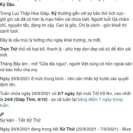
Kỷ Dậu
.
Trong Lục Thập Hoa Giáp,
Kỷ
thường gắn với sự bảo thủ tích cực -
giữ gìn cái đã có hơn là mạo hiểm cái chưa biết. Người tuổi Gà chăm
chỉ, nguyên tắc, đáng tin cậy. Can là gốc, Chi là cành - gốc khoẻ thì
cành tươi.
Đây là cấu trúc lý tưởng cho ngày khai trương, ra mắt.
Trực Trừ
chủ về loại bỏ, thanh lý - phù hợp dọn dẹp cái cũ để đón cái
mới.
Tháng Bảy âm - mở "Cửa địa ngục", người Việt cúng cô hồn ngoài sân
và báo hiếu cha mẹ.
Ngày 29/8/2021 ở mức trung bình - nên cân nhắc kỹ trước các quyết
định lớn.
Tuần chứa ngày 29/8/2021 có
2/7 ngày
đạt mức Tốt trở lên, cao nhất
là
24/8 (Giáp Thìn, 9/10)
- so cả tuần tại
bảng điểm 7 ngày trong
tuần
.
🌾
Sự kiện - Tiết Xử Thử
Ngày 29/8/2021 đang trong tiết
Xử Thử
(23/8/2021 - 7/9/2021) - Mưa