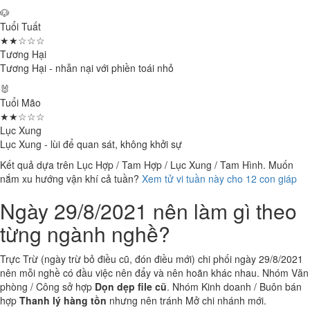
🐶
Tuổi Tuất
★★☆☆☆
Tương Hại
Tương Hại - nhẫn nại với phiền toái nhỏ
🐰
Tuổi Mão
★★☆☆☆
Lục Xung
Lục Xung - lùi để quan sát, không khởi sự
Kết quả dựa trên Lục Hợp / Tam Hợp / Lục Xung / Tam Hình. Muốn
nắm xu hướng vận khí cả tuần?
Xem tử vi tuần này cho 12 con giáp
Ngày 29/8/2021 nên làm gì theo
từng ngành nghề?
Trực Trừ (ngày trừ bỏ điều cũ, đón điều mới) chi phối ngày 29/8/2021
nên mỗi nghề có đầu việc nên đẩy và nên hoãn khác nhau. Nhóm Văn
phòng / Công sở hợp
Dọn dẹp file cũ
. Nhóm Kinh doanh / Buôn bán
hợp
Thanh lý hàng tồn
nhưng nên tránh Mở chi nhánh mới.