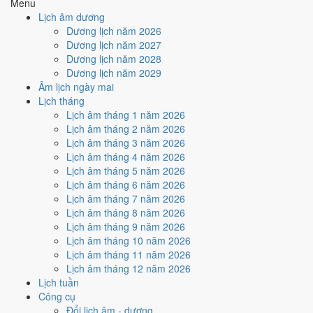
Menu
Ngày Hắc Đạo
gây bất lợi.
Lịch âm dương
Cách tính ngày tốt
Dương lịch năm 2026
🏗️
Động thổ - khởi công
Dương lịch năm 2027
4
/10
Trung bình
Dương lịch năm 2028
Động thổ - khởi công hôm nay ở
mức trung bình (4/10)
do
Dương lịch năm 2029
Ngày Hắc Đạo
gây bất lợi.
Âm lịch ngày mai
Lịch tháng
Cách tính ngày tốt
Lịch âm tháng 1 năm 2026
🏡
Nhập trạch - vào nhà mới
Lịch âm tháng 2 năm 2026
5
/10
Trung bình
Lịch âm tháng 3 năm 2026
Nhập trạch - vào nhà mới hôm nay ở
mức trung bình (5/10)
Lịch âm tháng 4 năm 2026
nhờ hợp
Sao Phòng
, nhưng Ngày Hắc Đạo kéo giảm điểm.
Lịch âm tháng 5 năm 2026
Cách tính ngày tốt
Lịch âm tháng 6 năm 2026
🚗
Mua xe - tậu xe
Lịch âm tháng 7 năm 2026
4
/10
Trung bình
Lịch âm tháng 8 năm 2026
Mua xe - tậu xe hôm nay ở
mức trung bình (4/10)
do
Ngày
Lịch âm tháng 9 năm 2026
Hắc Đạo
gây bất lợi.
Lịch âm tháng 10 năm 2026
Lịch âm tháng 11 năm 2026
Cách tính ngày tốt
Lịch âm tháng 12 năm 2026
✈️
Xuất hành - đi xa
Lịch tuần
5
/10
Trung bình
Công cụ
Xuất hành - đi xa hôm nay ở
mức trung bình (5/10)
nhờ hợp
Đổi lịch âm - dương
Sao Phòng
, nhưng Ngày Hắc Đạo kéo giảm điểm.