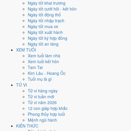
Chủ Nhật
Ngày tốt khai trương
Ngày Âm
Ngày tốt cưới hỏi - kết hôn
Tháng 8 năm 2021
Ngày tốt động thổ
29
Ngày tốt nhập trạch
Tháng 7 âm năm 2021
Ngày tốt mua xe
22
Ngày tốt xuất hành
Tiết Xử Thử
Ngày tốt ký hợp đồng
Giờ
Ngày tốt an táng
Giáp Tý
XEM TUỔI
Ngày 22
Xem tuổi làm nhà
Kỷ Dậu
Xem tuổi kết hôn
Tháng 7
Tam Tai
Bính Thân
Kim Lâu - Hoang Ốc
Năm 2021
Tuổi mụ là gì
Tân Sửu
TỬ VI
Tử vi hàng ngày
Ngày Kỷ Dậu có Trực
Trừ
(ngày trừ bỏ điều cũ, đón điều mới) nhưng
Tử vi tuần mới
gặp Sao
Huyền Vũ hắc đạo
. Điểm trung bình 7 việc chính chỉ
4.3/10
Tử vi năm 2026
nên đây là
Ngày Hung
, cần thận trọng với các quyết định lớn khó đảo
12 con giáp hợp khắc
ngược.
Phong thủy hợp tuổi
Mệnh ngũ hành
Tuổi
Sửu, Tỵ, Thìn
hợp ngày; tuổi
Mão
nên thận trọng (Lục Xung).
KIẾN THỨC