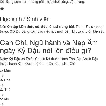
tốt: Sáng sớm tránh nắng gắt - hợp khởi công, đặt móng.
🎓
Học sinh / Sinh viên
Nên
Ôn tập kiến thức cũ, Sửa lỗi sai trong bài
. Tránh
Thi cử quan
trọng
. Giờ tốt: Sáng sớm cho việc học mới, đêm khuya cho ôn tập sâu.
Can Chi, Ngũ hành và Nạp Âm
ngày Kỷ Dậu nói lên điều gì?
Ngày
Kỷ Dậu
có Thiên Can là
Kỷ
thuộc hành
Thổ
, Địa Chi là
Dậu
thuộc hành
Kim
. Quan hệ Can - Chi:
Can sinh Chi
.
🌿 Mộc
→
🔥 Hỏa
→
⛰ Thổ
→
⚒ Kim
→