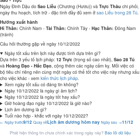
Sao - Trực
Ngày Đinh Dậu do
Sao Liễu
(Chương (Hươu)) và
Trực Thâu
chi phối,
ngày thu hoạch, tích trữ - đặc tính đầy đủ xem ở
sao Liễu trong 28 Tú
.
Hướng xuất hành
Hỉ Thần:
Chính Nam -
Tài Thần:
Chính Tây -
Hạc Thần:
Đông Nam
(tránh)
Câu hỏi thường gặp về ngày 10/12/2022
Ngày tốt xấu trên lịch này được tính dựa trên gì?
Dựa trên 3 yếu tố lịch pháp:
12 Trực
(trọng số cao nhất),
Sao 28 Tú
và
Hoàng Đạo - Hắc Đạo
, cộng thêm các ngày cấm kỵ. Mỗi việc có
bộ tiêu chí riêng nên cùng một ngày có thể tốt cho việc này nhưng xấu
cho việc khác - xem
kiến thức lịch pháp
.
Xem ngày tốt xấu có đáng tin không?
Ngày 10/12/2022 là ngày gì âm lịch?
Ngày 10/12/2022 là ngày tốt hay xấu?
Giờ hoàng đạo ngày 10/12/2022 là giờ nào?
Lịch âm dương là gì?
Tuổi nào hợp - khắc với ngày 10/12/2022?
9/12
Lịch âm dương hôm nay
11/12
← Ngày trước
Quay về
Ngày sau →
Phát hiện thông tin chưa chính xác trong ngày này?
Báo lỗi dữ liệu