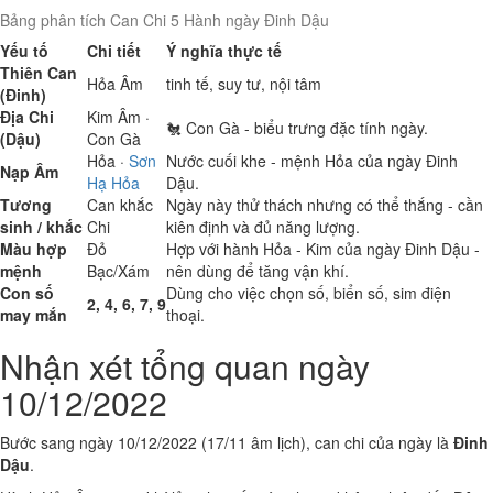
Bảng phân tích Can Chi 5 Hành ngày Đinh Dậu
Yếu tố
Chi tiết
Ý nghĩa thực tế
Thiên Can
Hỏa
Âm
tinh tế, suy tư, nội tâm
(Đinh)
Địa Chi
Kim
Âm ·
🐔 Con Gà - biểu trưng đặc tính ngày.
(Dậu)
Con Gà
Hỏa
·
Sơn
Nước cuối khe - mệnh Hỏa của ngày Đinh
Nạp Âm
Hạ Hỏa
Dậu.
Tương
Can khắc
Ngày này thử thách nhưng có thể thắng - cần
sinh / khắc
Chi
kiên định và đủ năng lượng.
Màu hợp
Đỏ
Hợp với hành Hỏa - Kim của ngày Đinh Dậu -
mệnh
Bạc/Xám
nên dùng để tăng vận khí.
Con số
Dùng cho việc chọn số, biển số, sim điện
2, 4, 6, 7, 9
may mắn
thoại.
Nhận xét tổng quan ngày
10/12/2022
Bước sang ngày 10/12/2022 (17/11 âm lịch), can chi của ngày là
Đinh
Dậu
.