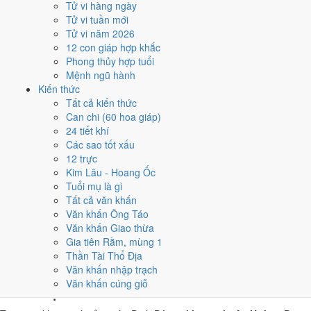
Tử vi hàng ngày
Đinh Dậu, nhờ người tuổi này thay mặt động thổ hoặc nhận lễ
Tử vi tuần mới
giúp giảm phần xung của gia chủ. Cách chọn người mượn tuổi
Tử vi năm 2026
xem tại
hướng dẫn xem tuổi làm nhà
.
12 con giáp hợp khắc
Các cách trên dựa trên quy tắc lịch pháp truyền thống, mang tính
Phong thủy hợp tuổi
tham khảo văn hóa - tín ngưỡng, không thay thế quyết định chuyên
Mệnh ngũ hành
môn của bạn.
Kiến thức
Tất cả kiến thức
Giờ hoàng đạo ngày 10/12/2022
Can chi (60 hoa giáp)
24 tiết khí
là những giờ nào?
Các sao tốt xấu
12 trực
Ngày Đinh Dậu có
6 giờ Hoàng Đạo
:
Tý (23h-01h), Dần (03h-05h),
Kim Lâu - Hoang Ốc
Mão (05h-07h), Ngọ (11h-13h), Mùi (13h-15h), Dậu (17h-19h)
.
Tuổi mụ là gì
Khung dễ sắp xếp nhất trong giờ hành chính là
Ngọ (11h-13h)
, còn 6
Tất cả văn khấn
khung Hắc Đạo nên né khi ký kết hoặc xuất hành.
Văn khấn Ông Táo
Văn khấn Giao thừa
0
1
2
3
4
5
6
7
8
9
10
11
12
13
14
15
16
17
18
19
20
21
22
23
Gia tiên Rằm, mùng 1
Hoàng đạo (tốt)
Hắc đạo (xấu)
Giờ hiện tại
Thần Tài Thổ Địa
6 giờ Hoàng Đạo và 6 giờ Hắc Đạo ngày
Văn khấn nhập trạch
Văn khấn cúng giỗ
Đinh Dậu