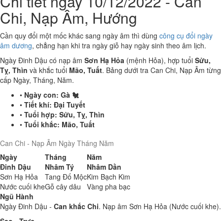
Chi tiết ngày 10/12/2022 - Can
Chi, Nạp Âm, Hướng
Cần quy đổi một mốc khác sang ngày âm thì dùng
công cụ đổi ngày
âm dương
, chẳng hạn khi tra ngày giỗ hay ngày sinh theo âm lịch.
Ngày Đinh Dậu có nạp âm
Sơn Hạ Hỏa
(mệnh Hỏa), hợp tuổi
Sửu,
Tỵ, Thìn
và khắc tuổi
Mão, Tuất
. Bảng dưới tra Can Chi, Nạp Âm từng
cấp Ngày, Tháng, Năm.
•
Ngày con:
Gà 🐔
•
Tiết khí:
Đại Tuyết
•
Tuổi hợp:
Sửu, Tỵ, Thìn
•
Tuổi khắc:
Mão, Tuất
Can Chi - Nạp Âm Ngày Tháng Năm
Ngày
Tháng
Năm
Đinh Dậu
Nhâm Tý
Nhâm Dần
Sơn Hạ Hỏa
Tang Đố Mộc
Kim Bạch Kim
Nước cuối khe
Gỗ cây dâu
Vàng pha bạc
Ngũ Hành
Ngày Đinh Dậu -
Can khắc Chi
. Nạp âm Sơn Hạ Hỏa (Nước cuối khe).