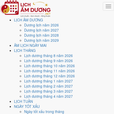
Togg
navig
LỊCH ÂM DƯƠNG
Trang chủ
Dương lịch năm 2026
Lịch năm 2022
Dương lịch năm 2027
Tháng 12/2022
Dương lịch năm 2028
Ngày 10/12/2022 (Đinh Dậu)
Dương lịch năm 2029
ÂM LỊCH NGÀY MAI
Xem ngày
10/12/2022
LỊCH THÁNG
Lịch dương tháng 8 năm 2026
dương lịch - Ngày 17/11 âm
Lịch dương tháng 9 năm 2026
Lịch dương tháng 10 năm 2026
lịch (Đinh Dậu) tốt hay xấu?
Lịch dương tháng 11 năm 2026
Lịch dương tháng 12 năm 2026
Lịch dương tháng 1 năm 2027
Ngày 10/12/2022 dương lịch (Thứ Bảy) là ngày 17/11/2022 âm
Lịch dương tháng 2 năm 2027
lịch
, tức ngày
Đinh Dậu
- Can khắc Chi, Trực Thâu, Sao Liễu, nạp âm
Lịch dương tháng 3 năm 2027
Sơn Hạ Hỏa. Tổng hòa, đây là
Ngày Bình Hòa
với điểm trung bình
Lịch dương tháng 4 năm 2027
6.1/10
cho các việc quan trọng. Giờ Hoàng Đạo trong ngày:
Tý, Dần,
LỊCH TUẦN
Mão, Ngọ, Mùi, Dậu
.
NGÀY TỐT XẤU
Ngày Dương
Ngày tốt xấu trong tháng