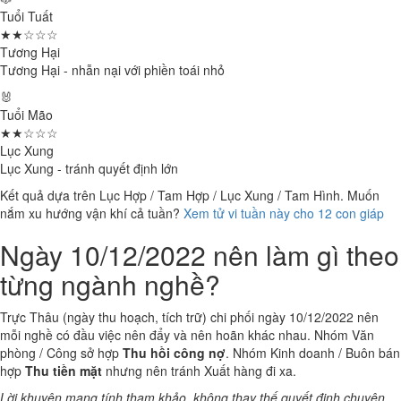
Tuổi Tuất
★★☆☆☆
Tương Hại
Tương Hại - nhẫn nại với phiền toái nhỏ
🐰
Tuổi Mão
★★☆☆☆
Lục Xung
Lục Xung - tránh quyết định lớn
Kết quả dựa trên Lục Hợp / Tam Hợp / Lục Xung / Tam Hình. Muốn
nắm xu hướng vận khí cả tuần?
Xem tử vi tuần này cho 12 con giáp
Ngày 10/12/2022 nên làm gì theo
từng ngành nghề?
Trực Thâu (ngày thu hoạch, tích trữ) chi phối ngày 10/12/2022 nên
mỗi nghề có đầu việc nên đẩy và nên hoãn khác nhau. Nhóm Văn
phòng / Công sở hợp
Thu hồi công nợ
. Nhóm Kinh doanh / Buôn bán
hợp
Thu tiền mặt
nhưng nên tránh Xuất hàng đi xa.
Lời khuyên mang tính tham khảo, không thay thế quyết định chuyên