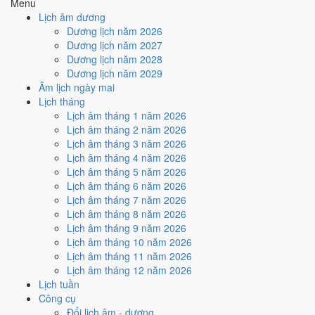
Menu
Cách tính ngày tốt
Lịch âm dương
🏗️
Động thổ - khởi công
Dương lịch năm 2026
6
/10
Tốt
Dương lịch năm 2027
Động thổ - khởi công hôm nay ở
mức tốt (6/10)
nhờ hợp
Ngày
Dương lịch năm 2028
Hoàng Đạo
.
Dương lịch năm 2029
Âm lịch ngày mai
Cách tính ngày tốt
Lịch tháng
🏡
Nhập trạch - vào nhà mới
Lịch âm tháng 1 năm 2026
6
/10
Tốt
Lịch âm tháng 2 năm 2026
Nhập trạch - vào nhà mới hôm nay ở
mức tốt (6/10)
nhờ hợp
Lịch âm tháng 3 năm 2026
Ngày Hoàng Đạo
.
Lịch âm tháng 4 năm 2026
Cách tính ngày tốt
Lịch âm tháng 5 năm 2026
🚗
Mua xe - tậu xe
Lịch âm tháng 6 năm 2026
6
/10
Tốt
Lịch âm tháng 7 năm 2026
Mua xe - tậu xe hôm nay ở
mức tốt (6/10)
nhờ hợp
Ngày
Lịch âm tháng 8 năm 2026
Hoàng Đạo
.
Lịch âm tháng 9 năm 2026
Lịch âm tháng 10 năm 2026
Cách tính ngày tốt
Lịch âm tháng 11 năm 2026
✈️
Xuất hành - đi xa
Lịch âm tháng 12 năm 2026
4
/10
Trung bình
Lịch tuần
Xuất hành - đi xa hôm nay ở
mức trung bình (4/10)
nhờ hợp
Công cụ
Ngày Hoàng Đạo
, nhưng Trực Thâu kéo giảm điểm.
Đổi lịch âm - dương