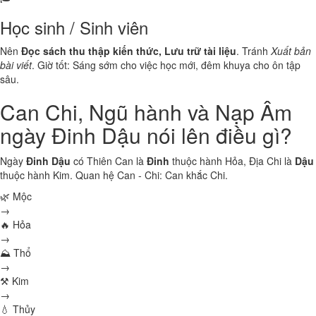
Học sinh / Sinh viên
Nên
Đọc sách thu thập kiến thức, Lưu trữ tài liệu
. Tránh
Xuất bản
bài viết
. Giờ tốt: Sáng sớm cho việc học mới, đêm khuya cho ôn tập
sâu.
Can Chi, Ngũ hành và Nạp Âm
ngày Đinh Dậu nói lên điều gì?
Ngày
Đinh Dậu
có Thiên Can là
Đinh
thuộc hành
Hỏa
, Địa Chi là
Dậu
thuộc hành
Kim
. Quan hệ Can - Chi:
Can khắc Chi
.
🌿 Mộc
→
🔥 Hỏa
→
⛰ Thổ
→
⚒ Kim
→
💧 Thủy