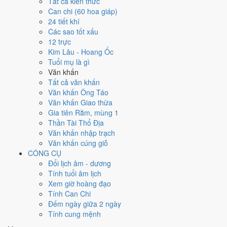
Tất cả kiến thức
việc gì?
Can chi (60 hoa giáp)
24 tiết khí
Các sao tốt xấu
Ngày 10/12/2022 đạt
6.1/10
trung bình cho 7 việc chính: cao nhất là
12 trực
Ký hợp đồng - giao ước (9/10)
, thấp nhất là
Di chuyển - dọn nhà
Kim Lâu - Hoang Ốc
(4/10)
. Trực Thâu (ngày thu hoạch, tích trữ) và gặp Sao Minh Đường
Tuổi mụ là gì
hoàng đạo nên điểm từng việc chênh nhau như bảng dưới.
Văn khấn
💍
Cưới hỏi - đính hôn
Tất cả văn khấn
6
/10
Tốt
Văn khấn Ông Táo
Cưới hỏi - đính hôn hôm nay ở
mức tốt (6/10)
nhờ hợp
Ngày
Văn khấn Giao thừa
Hoàng Đạo
.
Gia tiên Rằm, mùng 1
Thần Tài Thổ Địa
Cách tính ngày tốt
Văn khấn nhập trạch
🏪
Khai trương - mở cửa hàng
Văn khấn cúng giỗ
6
/10
Tốt
CÔNG CỤ
Khai trương - mở cửa hàng hôm nay ở
mức tốt (6/10)
nhờ hợp
Đổi lịch âm - dương
Ngày Hoàng Đạo
.
Tính tuổi âm lịch
Cách tính ngày tốt
Xem giờ hoàng đạo
🤝
Ký hợp đồng - giao ước
Tính Can Chi
9
/10
Rất tốt
Đếm ngày giữa 2 ngày
Ký hợp đồng - giao ước hôm nay ở
mức rất tốt (9/10)
nhờ hợp
Tính cung mệnh
Trực Thâu và Ngày Hoàng Đạo
.