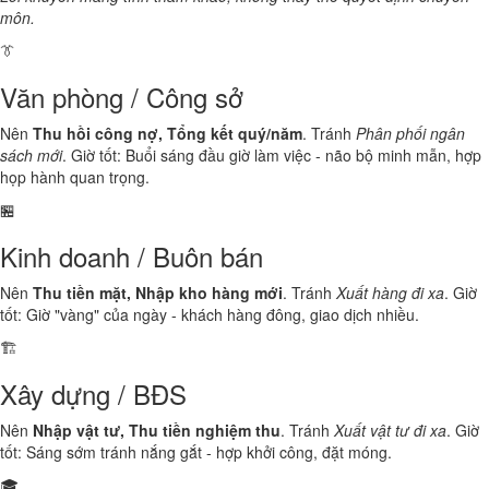
môn.
👔
Văn phòng / Công sở
Nên
Thu hồi công nợ, Tổng kết quý/năm
. Tránh
Phân phối ngân
sách mới
. Giờ tốt: Buổi sáng đầu giờ làm việc - não bộ minh mẫn, hợp
họp hành quan trọng.
🏪
Kinh doanh / Buôn bán
Nên
Thu tiền mặt, Nhập kho hàng mới
. Tránh
Xuất hàng đi xa
. Giờ
tốt: Giờ "vàng" của ngày - khách hàng đông, giao dịch nhiều.
🏗️
Xây dựng / BĐS
Nên
Nhập vật tư, Thu tiền nghiệm thu
. Tránh
Xuất vật tư đi xa
. Giờ
tốt: Sáng sớm tránh nắng gắt - hợp khởi công, đặt móng.
🎓