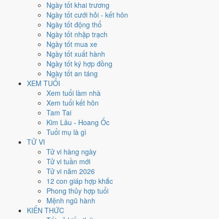
Thứ Bảy
Ngày tốt khai trương
Ngày Âm
Ngày tốt cưới hỏi - kết hôn
Tháng 12 năm 2022
Ngày tốt động thổ
10
Ngày tốt nhập trạch
Tháng 11 âm năm 2022
Ngày tốt mua xe
17
Ngày tốt xuất hành
Tiết Đại Tuyết
Ngày tốt ký hợp đồng
Giờ
Ngày tốt an táng
Canh Tý
XEM TUỔI
Ngày 17
Xem tuổi làm nhà
Đinh Dậu
Xem tuổi kết hôn
Tháng 11
Tam Tai
Nhâm Tý
Kim Lâu - Hoang Ốc
Năm 2022
Tuổi mụ là gì
Nhâm Dần
TỬ VI
Tử vi hàng ngày
Ngày Đinh Dậu có Trực
Thâu
(ngày thu hoạch, tích trữ) và gặp Sao
Tử vi tuần mới
Minh Đường hoàng đạo
. Điểm trung bình 7 việc chính
6.1/10
nên
Tử vi năm 2026
đây là
Ngày Bình Hòa
, phù hợp với công việc thường ngày.
12 con giáp hợp khắc
Phong thủy hợp tuổi
Tuổi
Sửu, Tỵ, Thìn
hợp ngày; tuổi
Mão
nên thận trọng (Lục Xung).
Mệnh ngũ hành
Ngày 10/12/2022 tốt hay xấu cho
KIẾN THỨC