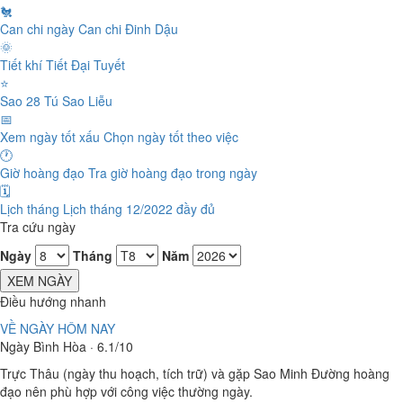
🐔
Can chi ngày
Can chi Đinh Dậu
🌞
Tiết khí
Tiết Đại Tuyết
⭐
Sao 28 Tú
Sao Liễu
📅
Xem ngày tốt xấu
Chọn ngày tốt theo việc
🕐
Giờ hoàng đạo
Tra giờ hoàng đạo trong ngày
🗓️
Lịch tháng
Lịch tháng 12/2022 đầy đủ
Tra cứu ngày
Ngày
Tháng
Năm
XEM NGÀY
Điều hướng nhanh
VỀ NGÀY HÔM NAY
Ngày Bình Hòa · 6.1/10
Trực Thâu (ngày thu hoạch, tích trữ) và gặp Sao Minh Đường hoàng
đạo nên phù hợp với công việc thường ngày.