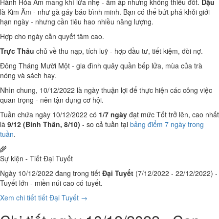
Hành Hỏa Âm mang khí lửa nhẹ - ấm áp nhưng không thiêu đốt.
Dậu
là Kim Âm - như gà gáy báo bình minh. Bạn có thể bứt phá khỏi giới
hạn ngày - nhưng cần tiêu hao nhiều năng lượng.
Hợp cho ngày cần quyết tâm cao.
Trực Thâu
chủ về thu nạp, tích luỹ - hợp đầu tư, tiết kiệm, đòi nợ.
Đông Tháng Mười Một - gia đình quây quần bếp lửa, mùa của trà
nóng và sách hay.
Nhìn chung, 10/12/2022 là ngày thuận lợi để thực hiện các công việc
quan trọng - nên tận dụng cơ hội.
Tuần chứa ngày 10/12/2022 có
1/7 ngày
đạt mức Tốt trở lên, cao nhất
là
9/12 (Bính Thân, 8/10)
- so cả tuần tại
bảng điểm 7 ngày trong
tuần
.
🌾
Sự kiện - Tiết Đại Tuyết
Ngày 10/12/2022 đang trong tiết
Đại Tuyết
(7/12/2022 - 22/12/2022) -
Tuyết lớn - miền núi cao có tuyết.
Xem chi tiết tiết Đại Tuyết →