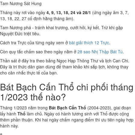
Tam Nương Sát
Hung
Tháng này rơi vào ngày
4, 9, 13, 18, 24 và 28/1
(ứng ngày âm 3, 7,
13, 18, 22, 27 cố định hằng tháng âm).
Tam Nương phá - tránh khai trương, cưới hỏi, ký kết. Trừ khi gặp
Nguyệt Đức triệt tiêu.
Cách tra Trực của từng ngày xem ở
bài giải thích 12 Trực
.
Còn quy tắc chấm sao theo ngày nằm ở
28 sao Nhị Thập Bát Tú
.
Thần sát ở đây tra theo bảng Ngọc Hạp Thông Thư và lịch Can Chi.
Đây là tri thức dân gian dùng để tham khảo khi sắp lịch, không thay
cho cân nhắc thực tế của bạn.
Bát Bạch Cấn Thổ chi phối tháng
1/2023 thế nào?
Tháng 1/2023 nằm trong
Bát Bạch Cấn Thổ
(2004-2023), giai đoạn
lấy hành
Thổ
làm chủ. Ngày có hành tương sinh với Thổ được cộng
thêm phần thuận. Khi hai ngày chấm ngang điểm thì ưu tiên ngày hợp
hành này.
8