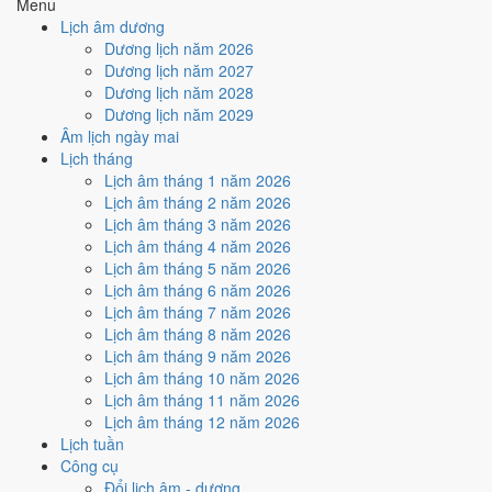
Menu
Rất tốt
Tốt
Bình thường
Xấu
Rất xấu
★ Thiên Đức · ✨ Thiên Xá (quý
Lịch âm dương
hiếm)
Dương lịch năm 2026
Dương lịch năm 2027
Tuần nào trong tháng 1/2023
Dương lịch năm 2028
nhiều ngày tốt nhất?
Dương lịch năm 2029
Âm lịch ngày mai
Lịch tháng
Ngày tốt tháng 1/2023 dồn về
tuần 3 (9/1 - 15/1)
với
3 ngày
từ mức
Lịch âm tháng 1 năm 2026
Tốt trở lên. Kém nhất là
tuần 5 (23/1 - 29/1)
với
3 ngày xấu
. Lịch còn
Lịch âm tháng 2 năm 2026
xê dịch được thì đặt việc lớn vào tuần 3, né tuần 5.
Lịch âm tháng 3 năm 2026
Muốn xem sát hơn từng ngày trong một tuần, mở
lịch tuần hiện tại
.
Lịch âm tháng 4 năm 2026
Lịch âm tháng 5 năm 2026
Bảng thống kê ngày tốt xấu theo tuần
Lịch âm tháng 6 năm 2026
Lịch âm tháng 7 năm 2026
Tuần
Ngày dương
Tốt
Xấu
Phân bố
Đánh giá
Lịch âm tháng 8 năm 2026
Tuần 1
1/1 - 1/1
0
1
⚠️ Cần thận trọng
Lịch âm tháng 9 năm 2026
Tuần 2
2/1 - 8/1
1
2
⚠️ Cần thận trọng
Lịch âm tháng 10 năm 2026
Tuần 3
9/1 - 15/1
3
3
✅ Tốt nhất tháng
Lịch âm tháng 11 năm 2026
Tuần 4
16/1 - 22/1
3
2
✅ Tốt
Lịch âm tháng 12 năm 2026
Tuần 5
23/1 - 29/1
2
3
⚠️ Nhiều ngày xấu nhất
Lịch tuần
Tuần 6
30/1 - 31/1
1
1
➖ Cân bằng
Công cụ
Đổi lịch âm - dương