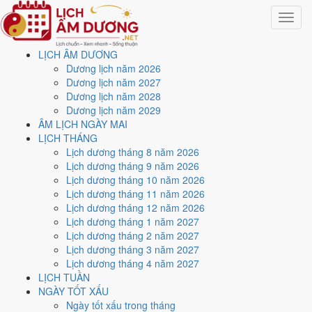
Toggle
navigat
LỊCH ÂM DƯƠNG
Trang chủ
Dương lịch năm 2026
Lịch năm 2023
Dương lịch năm 2027
Tháng 1/2023
Dương lịch năm 2028
Dương lịch năm 2029
Lịch âm dương tháng 1
ÂM LỊCH NGÀY MAI
LỊCH THÁNG
năm 2023 - Tháng Quý Sửu
Lịch dương tháng 8 năm 2026
Lịch dương tháng 9 năm 2026
Lịch dương tháng 10 năm 2026
Tháng 1/2023 ứng với tháng 12 và 1 âm lịch năm Nhâm Dần. Tháng
Lịch dương tháng 11 năm 2026
này có
10 ngày từ mức Tốt trở lên
và
12 ngày nên tránh
, đẹp nhất
Lịch dương tháng 12 năm 2026
là
5, 9 và 17/1
. Rằm rơi vào
6/1
.
Lịch dương tháng 1 năm 2027
Tháng 1/2023 có
31 ngày
, gồm 10 ngày thuộc tháng 1 âm và 21 ngày
Lịch dương tháng 2 năm 2027
thuộc tháng 12 âm. Tháng âm đầu tiên là
Quý Sửu
, năm Nhâm Dần.
Lịch dương tháng 3 năm 2027
Lịch dương tháng 4 năm 2027
Thang 5 bậc dùng chung với trang chi tiết từng ngày cho ra
6 ngày
LỊCH TUẦN
Rất tốt
và
4 ngày Tốt
. Đối lại là
12 ngày Xấu trở xuống
. Nhóm đẹp
NGÀY TỐT XẤU
nhất rơi vào
5, 9, 17, 25, 28 và 30/1
.
Ngày tốt xấu trong tháng