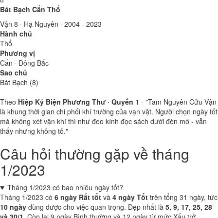
Bát Bạch Cấn Thổ
Vận 8 · Hạ Nguyên · 2004 - 2023
Hành chủ
Thổ
Phương vị
Cấn · Đông Bắc
Sao chủ
Bát Bạch (8)
Theo
Hiệp Kỷ Biện Phương Thư · Quyển 1
- "Tam Nguyên Cửu Vận
là khung thời gian chi phối khí trường của vạn vật. Người chọn ngày tốt
mà không xét vận khí thì như đeo kính đọc sách dưới đèn mờ - vẫn
thấy nhưng không tỏ."
Câu hỏi thường gặp về tháng
1/2023
Tháng 1/2023 có bao nhiêu ngày tốt?
Tháng 1/2023 có
6 ngày Rất tốt
và
4 ngày Tốt
trên tổng 31 ngày, tức
10 ngày
dùng được cho việc quan trọng. Đẹp nhất là
5, 9, 17, 25, 28
và 30/1
. Còn lại 9 ngày Bình thường và 12 ngày từ mức Xấu trở