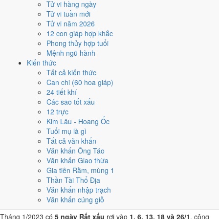
Tử vi hàng ngày
30/1
Tử vi tuần mới
T2 · 9/1 âm
Tử vi năm 2026
Mậu Tý
12 con giáp hợp khắc
★★★★★ 10/10
Phong thủy hợp tuổi
4
Mệnh ngũ hành
5/1
Kiến thức
T5 · 14/12 âm
Tất cả kiến thức
Quý Hợi
Can chi (60 hoa giáp)
★★★★★ 9/10
24 tiết khí
5
Các sao tốt xấu
21/1
12 trực
T7 · 30/12 âm
Kim Lâu - Hoang Ốc
Kỷ Mão
Tuổi mụ là gì
★★★★★ 9/10
Tất cả văn khấn
Điểm chấm từ Trực, sao Nhị Thập Bát Tú, Hoàng Đạo - Hắc Đạo và
Văn khấn Ông Táo
ngày cấm kỵ của riêng việc này
Bảng ngày khai trương cả năm
Văn khấn Giao thừa
Gia tiên Rằm, mùng 1
Tháng 1/2023 có ngày nào nên
Thần Tài Thổ Địa
Văn khấn nhập trạch
tránh, lỡ kẹt thì xử lý sao?
Văn khấn cúng giỗ
Tháng 1/2023 có
5 ngày Rất xấu
rơi vào
1, 6, 13, 18 và 26/1
, cộng