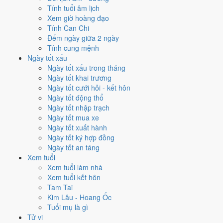
Ngày nào đẹp nhất tháng 1/2023
Tính tuổi âm lịch
để cưới hỏi, khai trương?
Xem giờ hoàng đạo
Tính Can Chi
Mỗi việc chấm theo bộ Trực và sao 28 Tú riêng nên ngày đẹp của
Đếm ngày giữa 2 ngày
từng việc không trùng nhau. Tháng 1/2023 rộng cửa nhất cho
ký hợp
Tính cung mệnh
đồng
với
18 ngày
đạt từ 6/10, cao nhất là
4/1
. Hẹp nhất là
cưới hỏi
,
Ngày tốt xấu
chỉ
12 ngày
.
Ngày tốt xấu trong tháng
Ngày tốt khai trương
🏪 Khai trương
15
💍 Cưới hỏi
12
🏗️ Động thổ
16
Ngày tốt cưới hỏi - kết hôn
✈️ Xuất hành
14
✍️ Ký hợp đồng
18
Ngày tốt động thổ
🏪 Khai trương
- 15 ngày đạt từ 6/10 trở lên trong tháng 1/2023
Ngày tốt nhập trạch
Ngày tốt mua xe
1
Ngày tốt xuất hành
9/1
Ngày tốt ký hợp đồng
T2 · 18/12 âm
Ngày tốt an táng
Đinh Mão
Xem tuổi
★★★★★ 10/10
Xem tuổi làm nhà
2
Xem tuổi kết hôn
17/1
Tam Tai
T3 · 26/12 âm
Kim Lâu - Hoang Ốc
Ất Hợi
Tuổi mụ là gì
★★★★★ 10/10
Tử vi
3