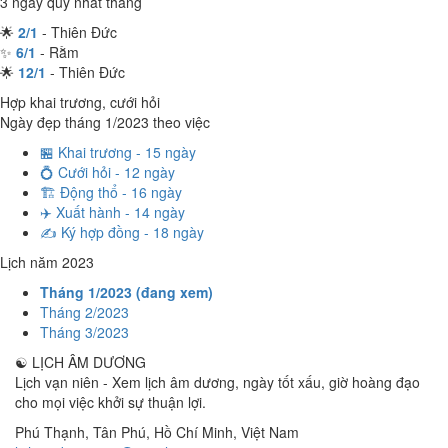
3 ngày quý nhất tháng
🌟
2/1
- Thiên Đức
✨
6/1
- Rằm
🌟
12/1
- Thiên Đức
Hợp khai trương, cưới hỏi
Ngày đẹp tháng 1/2023 theo việc
🏪 Khai trương - 15 ngày
💍 Cưới hỏi - 12 ngày
🏗️ Động thổ - 16 ngày
✈️ Xuất hành - 14 ngày
✍️ Ký hợp đồng - 18 ngày
Lịch năm 2023
Tháng 1/2023 (đang xem)
Tháng 2/2023
Tháng 3/2023
☯
LỊCH ÂM DƯƠNG
Lịch vạn niên - Xem lịch âm dương, ngày tốt xấu, giờ hoàng đạo
cho mọi việc khởi sự thuận lợi.
Phú Thạnh, Tân Phú
,
Hồ Chí Minh
,
Việt Nam