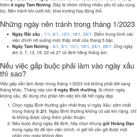
thêm
6 ngày Tam Nương
. Đây là nhóm chồng nhiều yếu tố xấu cùng
lúc. Nên tránh khi cưới hỏi, khai trương hay động thổ.
Những ngày nên tránh trong tháng 1/2023
Ngày Rất xấu
-
1/1
,
6/1
,
13/1
,
18/1
,
26/1
. Điểm trung bình các
việc chính rơi xuống mức thấp nhất của thang 5 bậc.
Ngày Tam Nương
-
4/1
,
9/1
,
13/1
,
18/1
,
24/1
,
28/1
. Ứng ngày
âm 3, 7, 13, 18, 22 và 27 cố định hằng tháng âm.
Nếu việc gấp buộc phải làm vào ngày xấu
thì sao?
Việc gấp vẫn làm được trong tháng 1/2023 mà không phải dời sang
tháng khác. Tháng này còn
9 ngày Bình thường
, là nhóm ngày
không xấu, đủ dùng cho phần lớn việc khi đã hết ngày đẹp.
Chọn ngày Bình thường gần nhất thay vì ngày Xấu: sớm nhất
trong tháng là
2/1
. Ngày Bình thường không có sát khí nặng, chỉ
là không được cộng thêm phần thuận.
Nếu buộc đúng ngày đã định, hãy chọn khung
giờ Hoàng Đạo
trong ngày đó để làm việc chính, vì giờ tốt vẫn gỡ được một
phần cho ngày không đẹp.