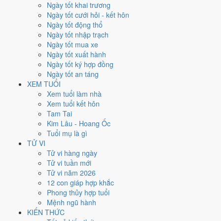
Xét theo từng việc,
ký hợp đồng
rộng cửa nhất với
18 ngày
đạt từ
Ngày tốt khai trương
6/10.
Cưới hỏi
hẹp nhất, chỉ
12 ngày
. Việc nào kén ngày thì nên chốt
Ngày tốt cưới hỏi - kết hôn
lịch sớm.
Ngày tốt động thổ
Ngày tốt nhập trạch
6
Ngày tốt mua xe
Ngày rất tốt
Ngày tốt xuất hành
4
Ngày tốt ký hợp đồng
Ngày tốt
Ngày tốt an táng
12
XEM TUỔI
Ngày xấu
Xem tuổi làm nhà
4
Xem tuổi kết hôn
Ngày quý hiếm
Tam Tai
Kim Lâu - Hoang Ốc
Lịch âm dương tháng 1/2023 chi
Tuổi mụ là gì
tiết từng ngày
TỬ VI
Tử vi hàng ngày
Tử vi tuần mới
Tháng
Năm
XEM
Tử vi năm 2026
Lưới lịch dưới đây trải đủ
31 ngày
của tháng 1/2023. Mỗi ô ghi ngày
12 con giáp hợp khắc
dương, ngày âm và can chi ngày, tô màu theo 5 mức. Tháng này có
Phong thủy hợp tuổi
10 ngày từ mức Tốt trở lên
và
12 ngày từ mức Xấu trở xuống
.
Mệnh ngũ hành
T2
T3
T4
T5
T6
T7
CN
KIẾN THỨC