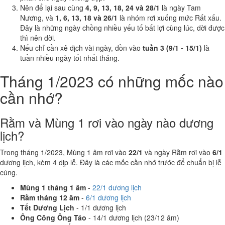
Nên để lại sau cùng
4, 9, 13, 18, 24 và 28/1
là ngày Tam
Nương, và
1, 6, 13, 18 và 26/1
là nhóm rơi xuống mức Rất xấu.
Đây là những ngày chồng nhiều yếu tố bất lợi cùng lúc, dời được
thì nên dời.
Nếu chỉ cần xê dịch vài ngày, dồn vào
tuần 3 (9/1 - 15/1)
là
tuần nhiều ngày tốt nhất tháng.
Tháng 1/2023 có những mốc nào
cần nhớ?
Rằm và Mùng 1 rơi vào ngày nào dương
lịch?
Trong tháng 1/2023, Mùng 1 âm rơi vào
22/1
và ngày Rằm rơi vào
6/1
dương lịch, kèm 4 dịp lễ. Đây là các mốc cần nhớ trước để chuẩn bị lễ
cúng.
Mùng 1 tháng 1 âm
-
22/1 dương lịch
Rằm tháng 12 âm
-
6/1 dương lịch
Tết Dương Lịch
- 1/1 dương lịch
Ông Công Ông Táo
- 14/1 dương lịch (23/12 âm)