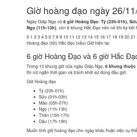
Giờ hoàng đạo ngày 26/11
Ngày Giáp Ngọ có
6 giờ Hoàng Đạo
:
Tý (23h-01h), Sử
Ngọ (11h-13h)
, còn 6 khung Hắc Đạo nên né khi ký kết 
0
1
2
3
4
5
6
7
8
9
10
11
12
13
14
15
16
17
18
19
20
21
Hoàng đạo (tốt)
Hắc đạo (xấu)
Giờ hiện tại
6 giờ Hoàng Đạo và 6 giờ Hắc Đạ
Trong 12 khung giờ của ngày Giáp Ngọ,
6 khung thuộc
thì rút ngắn thời gian và tránh khởi sự đúng đầu giờ.
Giờ Hoàng đạo
Tý (23h-01h)
Sửu (01h-03h)
Mão (05h-07h)
Ngọ (11h-13h)
Thân (15h-17h)
Dậu (17h-19h)
Muốn tính giờ hoàng đạo cho ngày khác hoặc việc cụ th