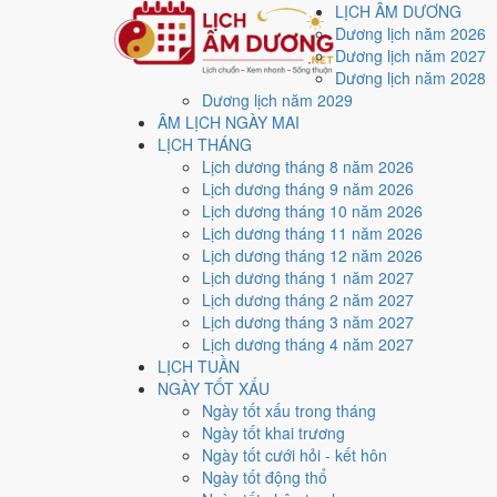
LỊCH ÂM DƯƠNG
Dương lịch năm 2026
Dương lịch năm 2027
Dương lịch năm 2028
Dương lịch năm 2029
Trang chủ
ÂM LỊCH NGÀY MAI
Lịch năm 2024
LỊCH THÁNG
Tháng 11/2024
Lịch dương tháng 8 năm 2026
Ngày 26/11/2024 (Giáp Ngọ)
Lịch dương tháng 9 năm 2026
Xem ngày
26/11/2024
Lịch dương tháng 10 năm 2026
Lịch dương tháng 11 năm 2026
xấu?
Lịch dương tháng 12 năm 2026
Lịch dương tháng 1 năm 2027
Lịch dương tháng 2 năm 2027
Ngày 26/11/2024 dương lịch (Thứ Ba) là ngày 26/10/2
Lịch dương tháng 3 năm 2027
với điểm trung bình
5.3/10
cho các việc quan trọng. Giờ
Lịch dương tháng 4 năm 2027
LỊCH TUẦN
Ngày Dương
NGÀY TỐT XẤU
Thứ Ba
Ngày tốt xấu trong tháng
Ngày Âm
Ngày tốt khai trương
Tháng 11 năm 2024
Ngày tốt cưới hỏi - kết hôn
26
Ngày tốt động thổ
Tháng 10 âm năm 2024