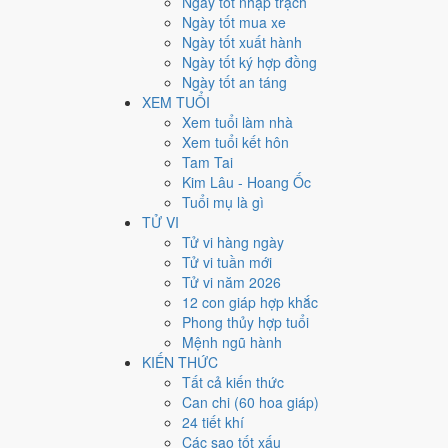
Ngày tốt nhập trạch
26
Ngày tốt mua xe
Ngày tốt xuất hành
Giờ
Ngày tốt ký hợp đồng
Giáp Tý
Ngày tốt an táng
Ngày 26
XEM TUỔI
Giáp Ngọ
Xem tuổi làm nhà
Tháng 10
Xem tuổi kết hôn
Ất Hợi
Tam Tai
Năm 2024
Kim Lâu - Hoang Ốc
Giáp Thìn
Tuổi mụ là gì
TỬ VI
Ngày Giáp Ngọ có Trực
Nguy
(ngày nguy hiểm, đầy biế
Tử vi hàng ngày
công việc thường ngày.
Tử vi tuần mới
Tuổi
Tuất, Dần, Mùi
hợp ngày; tuổi
Tý
nên thận trọng (L
Tử vi năm 2026
12 con giáp hợp khắc
Ngày 26/11/2024 tốt hay xấ
Phong thủy hợp tuổi
Mệnh ngũ hành
Ngày 26/11/2024 đạt
5.3/10
trung bình cho 7 việc chính:
KIẾN THỨC
gặp Sao Thanh Long hoàng đạo nên điểm từng việc chê
Tất cả kiến thức
Can chi (60 hoa giáp)
💍
Cưới hỏi - đính hôn
24 tiết khí
6
/10
Tốt
Các sao tốt xấu