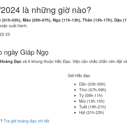
/2024 là những giờ nào?
u (01h-03h), Mão (05h-07h), Ngọ (11h-13h), Thân (15h-17h), Dậu (
hoặc xuất hành.
22
23
o ngày Giáp Ngọ
 Hoàng Đạo
và 6 khung thuộc Hắc Đạo. Việc cần chắc chắn nên đặt v
Giờ Hắc đạo
Dần (03h-05h)
Thìn (07h-09h)
Tỵ (09h-11h)
Mùi (13h-15h)
Tuất (19h-21h)
Hợi (21h-23h)
ể?
Tra giờ hoàng đạo chi tiết