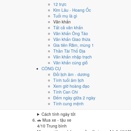
Cưới hỏi - đính hôn hôm nay ở
mức tốt (6/10)
nhờ
12 trực
Cách tính ngày tốt
Kim Lâu - Hoang Ốc
🏪
Khai trương - mở cửa hàng
Tuổi mụ là gì
6
/10
Tốt
Văn khấn
Khai trương - mở cửa hàng hôm nay ở
mức tốt (6/
Tất cả văn khấn
Văn khấn Ông Táo
Cách tính ngày tốt
Văn khấn Giao thừa
🤝
Ký hợp đồng - giao ước
Gia tiên Rằm, mùng 1
4
/10
Trung bình
Thần Tài Thổ Địa
Ký hợp đồng - giao ước hôm nay ở
mức trung bình
Văn khấn nhập trạch
Cách tính ngày tốt
Văn khấn cúng giỗ
🏗️
Động thổ - khởi công
CÔNG CỤ
5
/10
Trung bình
Đổi lịch âm - dương
Động thổ - khởi công hôm nay ở
mức trung bình (
Tính tuổi âm lịch
Xem giờ hoàng đạo
Cách tính ngày tốt
Tính Can Chi
🏡
Nhập trạch - vào nhà mới
Đếm ngày giữa 2 ngày
6
/10
Tốt
Tính cung mệnh
Nhập trạch - vào nhà mới hôm nay ở
mức tốt (6/1
Cách tính ngày tốt
🚗
Mua xe - tậu xe
4
/10
Trung bình