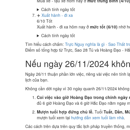
Mua xe - tậu xe hôm nay ở
mức trung bình (4/10
Cách tính ngày tốt
✈️
Xuất hành - đi xa
6
/10
Tốt
Xuất hành - đi xa hôm nay ở
mức tốt (6/10)
nhờ h
Cách tính ngày tốt
Tìm hiểu cách chấm:
Trực Nguy nghĩa là gì
·
Sao Thất tr
Điểm số tổng hợp từ Trực, Sao 28 Tú và Hoàng Đạo - H
Nếu ngày 26/11/2024 không
Ngày 26/11 thuận phần lớn việc, riêng vài việc nên tính l
lịch của bạn.
Không cần dời ngày vì 30 ngày quanh 26/11/2024 khôn
Coi việc vào giờ Hoàng Đạo trong chính ngày 
đủ 6 giờ Hoàng Đạo và 6 giờ Hắc Đạo nằm ngay mụ
Mượn tuổi hợp đứng chủ lễ.
Tuổi
Tuất, Dần, Mù
mượn tuổi xem tại
hướng dẫn xem tuổi làm nhà
.
Các cách trên dựa trên quy tắc lịch pháp truyền thống,