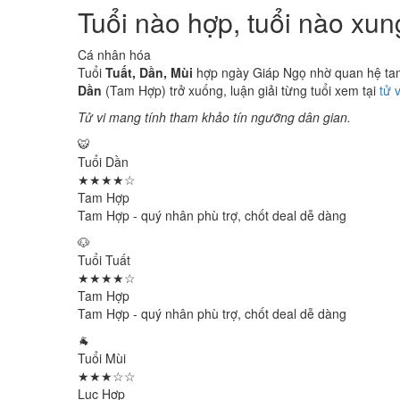
Tuổi nào hợp, tuổi nào xu
Cá nhân hóa
Tuổi
Tuất, Dần, Mùi
hợp ngày Giáp Ngọ nhờ quan hệ tam 
Dần
(Tam Hợp) trở xuống, luận giải từng tuổi xem tại
tử 
Tử vi mang tính tham khảo tín ngưỡng dân gian.
🐯
Tuổi Dần
★★★★☆
Tam Hợp
Tam Hợp - quý nhân phù trợ, chốt deal dễ dàng
🐶
Tuổi Tuất
★★★★☆
Tam Hợp
Tam Hợp - quý nhân phù trợ, chốt deal dễ dàng
🐐
Tuổi Mùi
★★★☆☆
Lục Hợp