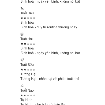
Bình hoà - ngày yên bình, không nổi bật
🐔
Tuổi Dậu
★★☆☆☆
Bình hòa
Bình hoà - duy trì routine thường ngày
🐷
Tuổi Hợi
★★☆☆☆
Bình hòa
Bình hoà - ngày yên bình, không nổi bật
🐮
Tuổi Sửu
★★☆☆☆
Tương Hại
Tương Hại - nhẫn nại với phiền toái nhỏ
🐴
Tuổi Ngọ
★★☆☆☆
Tự Hình
Tự Hình - phù hợp tự phản tỉnh